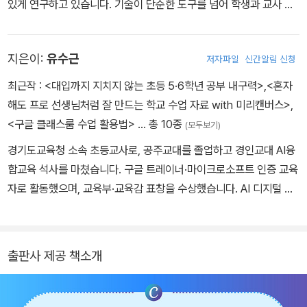
있게 연구하고 있습니다. 기술이 단순한 도구를 넘어 학생과 교사 모
두가 행복해지는 교육 생태계의 밑거름이 되기를 꿈꿉니다. 교육부
재외 한국 학교 핵심 교원 연수 강사, 한국교과서 연구재단 교과서 검
지은이:
유수근
저자파일
신간알림 신청
토위원, 국립특수교육원 에듀에이블 수업 자료 개발 위원 등으로 참
여하면서 교육부 및 전국 시도교육청과 협력하여 에듀테크를 활용한
최근작 :
<대입까지 지치지 않는 초등 5·6학년 공부 내구력>
,
<혼자
융합 수업의 실제 사례를 나누고, 동료 교사들과 함께 더 나은 디지털
해도 프로 선생님처럼 잘 만드는 학교 수업 자료 with 미리캔버스>
,
교육의 방향을 모색하고 있습니다. 2024년에는 교원역량개발 분야
<구글 클래스룸 수업 활용법>
… 총 10종
(모두보기)
유공 경기도 교육감 표창을 수상하기도 했습니다. 저서로는《2026
경기도교육청 소속 초등교사로, 공주교대를 졸업하고 경인교대 AI융
대한민국미래 교육 트렌드(시리즈)》(뜨인돌, 2025년), 《혼자 해도
합교육 석사를 마쳤습니다. 구글 트레이너·마이크로소프트 인증 교육
프로 선생님처럼 잘 만드는 학교 수업 자료 with 캔바 Canva》(한빛
자로 활동했으며, 교육부·교육감 표창을 수상했습니다. AI 디지털 교
미디어, 2024년), 《인공지능(AI)과 에듀테크+투닝으로 웹툰 콘텐츠
원연수 및 교육 플랫폼 실무협의체 활동을 통해 교사 디지털 역량 강
만들기》(지오북스, 2024년)가 있습니다.
화를 지원하고 있습니다. <교실에서 바로쓰는 챗GPT 교사 활용법>,
<슬기로운 교사생활 구글 클래스룸 수업 활용법>, <혼자해도 프로
출판사 제공 책소개
선생님처럼 잘 만드는 학교 수업자료 with 캔바> 등의 도서를 집필
했습니다.