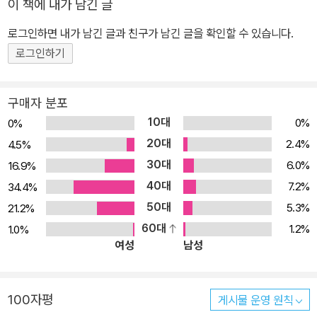
이 책에 내가 남긴 글
를 만들고 창의적인 수업을 진행할 수 있습니다. 캔바를 처음 시작하
로그인하면 내가 남긴 글과 친구가 남긴 글을 확인할 수 있습니다.
는 왕초보 선생님을 위해 교육용 캔바로 업그레이드하는 방법부터 캔
바를 교과 수업과 연계하는 방법까지 알려줍니다. 캔바 사용 경험이
로그인하기
있는 선생님들도 새로운 수업 방식과 디자인 노하우를 얻을 수 있습
니다. · 유치원부터 고등학교까지 모든 교육 현장에 활용할 수 있다!
구매자 분포
다양한 교육 현장에서 활동 중인 다섯 명의 현직 교사들이 생생한 현
10대
0%
0%
장 경험을 담았습니다. 캔바 템플릿을 활용해 혼자서도 재미 있게 수
20대
2.4%
4.5%
업 자료를 만들고, 생성형 AI로 학생들의 그림을 영상으로 재탄생시
30대
6.0%
16.9%
킬 수 있습니다. 더 나아가 카드뉴스, 웹사이트, 동영상, 프레젠테이
40대
7.2%
34.4%
션, 포스터 등 퀄리티 높은 교육 콘텐츠를 뚝딱 만들어봅니다. 차근 차
50대
5.3%
21.2%
근 따라 하다 보면 “프로 선생님”이 되어, 학생들의 눈과 귀를 사로잡
60대
1.2%
1.0%
는 수업 자료를 만들 수 있습니다. · 선생님의 꿀팁 & 특별 강의로 수
여성
남성
업 준비 시간은 줄이고, 자료 퀄리티는 높인다! 캔바 기능이 익숙하지
않아도 괜찮습니다. 선생님을 위해, 선생님이 가르쳐주는 캔바는 더
욱 친절하고 꼼꼼합니다. ‘선생님의 꿀팁’에서는 캔바로 수업하고 자
100자평
게시물 운영 원칙
료를 만들면서 겪은 실제 경험이 녹아 있습니다. 캔바를 중심으로, 다