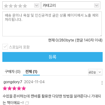
양한 에듀테크 툴을 연계하여 수업에 활용하는 방법이 궁금하지 않나
카테고리
요? ‘선생님의 특강’에서는 챗GPT, 애니메이티드 드로잉, 구글 클래
스룸 등 다양한 에듀테크 툴을 활용한 수업 사례도 공유합니다. 이를
통해 창의적이고 효율적으로 학교 업무를 수행할 수 있습니다. 지금
바로 우리 반 수업에 적용해보세요! · 온라인 연수를 수강하며 동료 선
생님들과 함께 공부한다! 2025년 3월, 이 책의 콘텐츠를 바탕으로
현재
0
/280byte (한글 140자 이내)
제작된 비바샘 온라인 직무연수가 오픈될 예정입니다. 이 책으로 비
스포일러 포함
바샘 원격교육 온라인 연수를 함께 들으며 캔바를 공부하면 여러분도
등록
에듀테크 고수가 될 수 있을 것입니다. 자세한 내용은 비바샘 원격교
육연수원 홈페이지를 참고해주세요.
구매자 (0)
전체 (1)
gongdory7
2024-11-04
메뉴
수업을 준비하는데 캔바를 활용한 다양한 방법을 알려준다니 기대되
는 책이에요~!