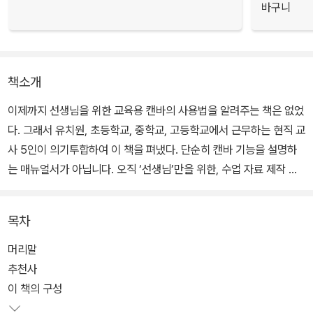
바구니
책소개
이제까지 선생님을 위한 교육용 캔바의 사용법을 알려주는 책은 없었
다. 그래서 유치원, 초등학교, 중학교, 고등학교에서 근무하는 현직 교
사 5인이 의기투합하여 이 책을 펴냈다. 단순히 캔바 기능을 설명하
는 매뉴얼서가 아닙니다. 오직 ‘선생님’만을 위한, 수업 자료 제작 가
이드북이다. 교육 현장 경험이 없어도, 디자인 툴 사용이 서툴러도 괜
찮다. 챕터마다 현직 교사 5인의 꼼꼼한 설명과 현장 노하우를 담은
목차
'선생님의 꿀팁'이 있어, 혼자서도 즐겁게 캔바로 수업 자료를 만들 수
있다. 챕터 마지막의 ‘선생님의 특강’을 통해 에듀테크의 무궁무진한
머리말
가능성도 확인할 수 있다.
추천사
이 책의 구성
현직 교사들의 교육용 캔바 활용 노하우를 차근 차근 따라 하면 어느