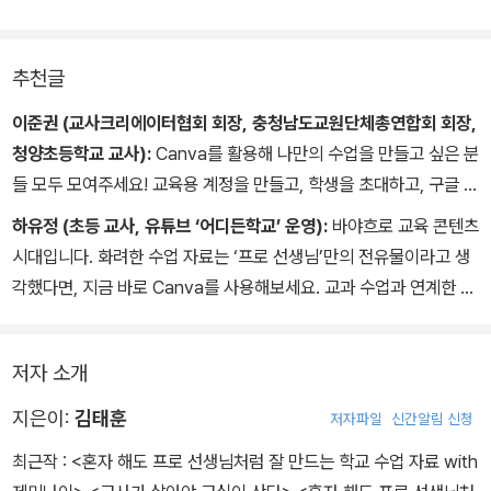
새 '혼자 해도 프로 선생님처럼 수업 자료를 만드는 자신’을 보고 놀라
게 될 것이다. '오늘은 어떻게 수업해볼까?' 생각만 하지 말고, 지금
추천글
당장 캔바로 교실 혁명의 꿈을 펼쳐보는 건 어떨까?
이준권 (교사크리에이터협회 회장, 충청남도교원단체총연합회 회장,
청양초등학교 교사):
Canva를 활용해 나만의 수업을 만들고 싶은 분
들 모두 모여주세요! 교육용 계정을 만들고, 학생을 초대하고, 구글 클
래스룸을 활용한 블렌딩 수업까지, 경험 많은 선생님들의 실무 노하
하유정 (초등 교사, 유튜브 ‘어디든학교’ 운영):
바야흐로 교육 콘텐츠
우가 담겨 있는 책입니다. Canva를 활용해 창의적인 수업을 제공하
시대입니다. 화려한 수업 자료는 ‘프로 선생님’만의 전유물이라고 생
고 학생의 참여도와 학습 효과를 높이려는 선생님들께 매우 유용한
각했다면, 지금 바로 Canva를 사용해보세요. 교과 수업과 연계한 활
가이드가 될 것입니다.
용법부터 스마트하게 인공지능을 활용하는 방법까지, 전문 선생님들
의 친절한 설명을 따라가다 보면 거의 모든 콘텐츠가 단숨에 제작됩
저자 소개
니다. 이 책을 통해 독창적인 에듀 크리에이터로 성장하길 바랍니다.
지은이:
김태훈
저자파일
신간알림 신청
최근작 :
<혼자 해도 프로 선생님처럼 잘 만드는 학교 수업 자료 with