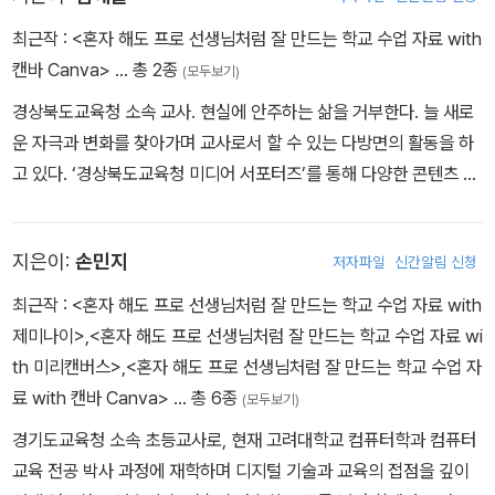
니다. 저서로는 《너무 애쓰지 않아도 괜찮은 삶의 타이밍》 (생각나눔,
있다. 유튜브 교육 채널 <나콩쌤>을 운영하고 있다.
최근작 :
<혼자 해도 프로 선생님처럼 잘 만드는 학교 수업 자료 with
2026년), 《요즘 선생님을 위한 챗GPT 업무 활용법》 (앤써북, 202
캔바 Canva>
… 총 2종
5년), 《2026 대한민국 미래 교육 트렌드(시리즈)》 (뜨인돌, 2025
(모두보기)
년), 《혼자 해도 프로 선생님처럼 잘 만드는 학교 수업 자료 with 캔
경상북도교육청 소속 교사. 현실에 안주하는 삶을 거부한다. 늘 새로
바 Canva》 (한빛미디어, 2024년), 《나의 내면을 발견하는 여행, 메
운 자극과 변화를 찾아가며 교사로서 할 수 있는 다방면의 활동을 하
타인지의 세계로》 (미다스북스(리틀미다스), 2024년), 《학생 생활
고 있다. ‘경상북도교육청 미디어 서포터즈’를 통해 다양한 콘텐츠 제
지도와 학부모 상담》 (생각나눔, 2023년), 《놀러와요,마음 상담소》
작 과정에 참여하였으며 유치원 교실에서 일어나는 다양한 놀이를 담
(사자가온다, 2022년) 등이 있습니다. 날아라후니쌤 블로그 blog.n
은 과정을 보여주는 인스타그램, 유튜브 채널을 운영 중이다. 최근에
aver.com/gongdory7
지은이:
손민지
저자파일
신간알림 신청
는 경상북도교육청연구원에서 유치원 교사를 위한 교육 콘텐츠 개발
에 참여하고 있으며, 유·초이음 교육과 관련하여 <우리들은 1학년>
최근작 :
<혼자 해도 프로 선생님처럼 잘 만드는 학교 수업 자료 with
개발 위원으로 활동하고 있다. 저서로는 《대한민국 미래 교육 트렌
제미나이>
,
<혼자 해도 프로 선생님처럼 잘 만드는 학교 수업 자료 wi
드》가 있다.
th 미리캔버스>
,
<혼자 해도 프로 선생님처럼 잘 만드는 학교 수업 자
료 with 캔바 Canva>
… 총 6종
(모두보기)
경기도교육청 소속 초등교사로, 현재 고려대학교 컴퓨터학과 컴퓨터
교육 전공 박사 과정에 재학하며 디지털 기술과 교육의 접점을 깊이