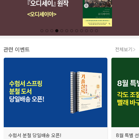
관련 이벤트
전체보기
수험서 분철 당일배송 오픈!
8월 특별 선