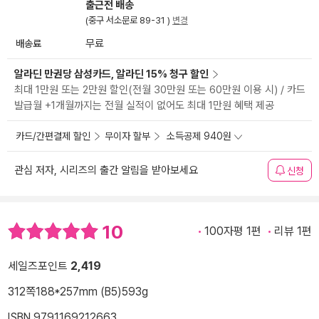
출근전 배송
(중구 서소문로 89-31 )
변경
배송료
무료
알라딘 만권당 삼성카드, 알라딘 15% 청구 할인
최대 1만원 또는 2만원 할인(전월 30만원 또는 60만원 이용 시) / 카드
발급월 +1개월까지는 전월 실적이 없어도 최대 1만원 혜택 제공
카드/간편결제 할인
무이자 할부
소득공제 940원
관심 저자, 시리즈의 출간 알림을 받아보세요
신청
10
100자평 1편
리뷰 1편
세일즈포인트
2,419
312쪽
188*257mm (B5)
593g
ISBN 9791169212663