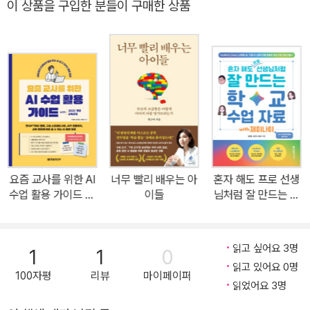
이 상품을 구입한 분들이 구매한 상품
가이드북입니다. 교육 현장 경험이 없어도, 디자인 툴 사용이 서툴러
도 괜찮습니다. 챕터마다 현직 교사 5인의 꼼꼼한 설명과 현장 노하
우를 담은 '선생님의 꿀팁'이 있어, 혼자서도 즐겁게 캔바로 수업 자료
를 만들 수 있습니다. 챕터 마지막의 ‘선생님의 특강’을 통해 에듀테크
의 무궁무진한 가능성도 확인할 수 있습니다. 현직 교사들의 교육용
캔바 활용 노하우를 차근 차근 따라 하면 어느새 '혼자 해도 프로 선생
님처럼 수업 자료를 만드는 자신’을 보고 놀라게 될 것입니다. '오늘은
어떻게 수업해볼까?' 생각만 하지 말고, 지금 당장 캔바로 교실 혁명
의 꿈을 펼쳐보는 건 어떨까요? 어떤 독자를 위한 책인가? · 캔바를
요즘 교사를 위한 AI
너무 빨리 배우는 아
혼자 해도 프로 선생
처음 접하는 어린이집·유치원, 초·중·고등학교 교원 및 학원 강사 · 템
수업 활용 가이드 wi
이들
님처럼 잘 만드는 학
플릿만으로 쉽게 교육 콘텐츠를 제작하고자 하는 교원 및 학원 강사 ·
th 2022 개정 교육
교 수업 자료 with
과정
제미나이
캔바로 학생 참여를 이끄는 수업 방식에 관심 있는 교육계 종사자 · 에
듀테크를 활용하여 학교 수업을 진행하고 싶은 교원 및 학원 강사 · 캔
읽고 싶어요 3명
1
1
0
바 AI 기능 활용 방법에 대해 궁금한 사람 · 학습 및 수업 자료 디자인
읽고 있어요 0명
100자평
리뷰
마이페이퍼
에 관심 있는 예비 및 현직 교원 이 책의 특징 · 혼자 해도 정말 쉽다!
읽었어요 3명
캔바에 익숙하지 않아도, 디자인을 할 줄 몰라도 다채로운 수업 자료