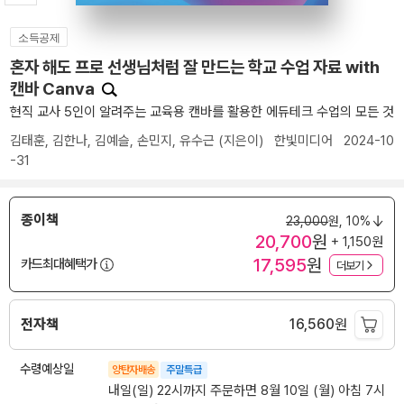
소득공제
혼자 해도 프로 선생님처럼 잘 만드는 학교 수업 자료 with
캔바 Canva
현직 교사 5인이 알려주는 교육용 캔바를 활용한 에듀테크 수업의 모든 것
김태훈
,
김한나
,
김예슬
,
손민지
,
유수근
(지은이)
한빛미디어
2024-10
-31
종이책
23,000
원,
10%
20,700
원
+ 1,150원
17,595
원
카드최대혜택가
더보기
전자책
16,560
원
수령예상일
양탄자배송
주말특급
내일(일) 22시까지 주문하면 8월 10일 (월) 아침 7시