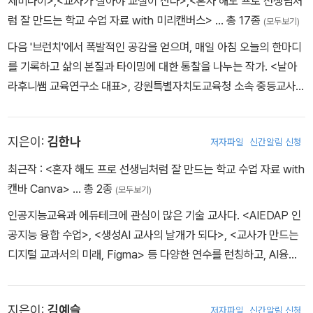
제미나이>
,
<교사가 살아야 교실이 산다>
,
<혼자 해도 프로 선생님처
럼 잘 만드는 학교 수업 자료 with 미리캔버스>
… 총 17종
(모두보기)
다음 '브런치'에서 폭발적인 공감을 얻으며, 매일 아침 오늘의 한마디
를 기록하고 삶의 본질과 타이밍에 대한 통찰을 나누는 작가. <날아
라후니쌤 교육연구소 대표>, 강원특별자치도교육청 소속 중등교사
로, 학생들의 인성 지도를 위한 '날아라후니쌤'으로 활동하며, 학생생
활지도와 관련한 유튜브 채널 <날아라후니쌤TV>를 운영 중입니다.
지은이:
김한나
저자파일
신간알림 신청
다년간 학생부장을 비롯한 생활지도 업무를 담당했습니다. 학교폭력,
학생 선도, 교육활동 침해 사안 등을 위한 강의와 상담을 진행하고 있
최근작 :
<혼자 해도 프로 선생님처럼 잘 만드는 학교 수업 자료 with
습니다. 한국형 사회정서교육 중앙지원단 및 핵심 강사, 17개 시도교
캔바 Canva>
… 총 2종
(모두보기)
육청 학교폭력 예방교육 컨설팅단 대상 강사, 교육활동 보호 학교지
인공지능교육과 에듀테크에 관심이 많은 기술 교사다. <AIEDAP 인
원단, 학교폭력 제로센터 컨설팅단, 학교폭력대책심의위원회 위원,
공지능 융합 수업>, <생성AI 교사의 날개가 되다>, <교사가 만드는
학교폭력 예방교육 강사교육, 1급 정교사 및 신규 교사 연수 강사로
디지털 교과서의 미래, Figma> 등 다양한 연수를 런칭하고, AI융합
활동하고 있습니다. 이외에도 춘천권역소프트웨어 교육연구회를 운
교육 관련 인정 교과서를 포함한 여러 도서를 집필하고 있다. 2023
영(2020~)하며, 한국교육학술정보원 지식샘터 교사지원단 및 강사
년 디지털교육전환담당관 부총리 겸 교육부장관 표창, 한국컴퓨터교
로 활동하고, 학교 현장에 에듀테크를 활용한 교육을 안내하고 있습
지은이:
김예슬
저자파일
신간알림 신청
육학회 우수논문상을 수상했으며, 현재는 AI융합교육 박사 과정 중에