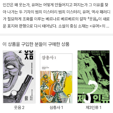
인간은 왜 웃는가, 유머는 어떻게 만들어지고 퍼지는가 그 이유를 찾
아 나가는 두 기자의 범죄 미스터리 범죄 미스터리, 유머, 역사 패러디
가 절묘하게 조화를 이루는 베르나르 베르베르의 걸작 『웃음』이 새로
운 표지와 판형으로 다시 태어났다. 소설의 중심 소재는 <유머>의 생
산과 유통으로, 베르베르의 상상은 우리가 일상 속에서 수없이 접하
는 우스갯소리들이 어디에서 생겨나는 것일까 하는 의문에서 출발해
이 상품을 구입한 분들이 구매한 상품
작품 전체가 하나의 거대한 농담을 지향하듯 발랄하고 유쾌하게 달려
간다. 우리는 하루에도 몇 편씩 절묘한 유머와 농담을 접한다. 더없이
완벽한 구성을 갖고 있는 <작품>들이지만 작가는 없다. 혹시 누군가,
또는 어떤 조직이 그런 농담을 의도적으로 만들고 비밀리에 퍼뜨리는
것은 아닐까? 만약 그렇다면 그들은 누구이고 그들의 목적은 무엇일
까? 이 질문들은 <인간은 왜 웃는가?>라는 하나의 근원적 질문에 맞
닿아 있으며, 작가는 이에 대한 답을 문학적 탐구를 통해 찾아 나간다.
새롭게 출간된 『웃음』은 시대에 맞추어 외래어 표기법을 꼼꼼하게 다
듬고 그간 달라진 맞춤법과 전문 용어를 반영했다. 한바탕 웃다 죽은
웃음 2
삼총사 1
제3인류 1
국민 코미디언의 의문사와 <살인 소담> 그리고 유머 기사단의 전설