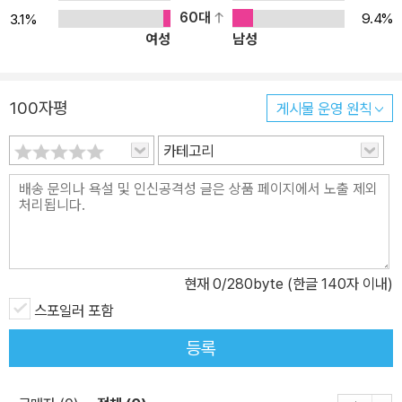
비트는 야심 찬 패러디 수시로 발췌 인용되는 가상의 텍스트 『유머 역
60대
9.4%
3.1%
여성
남성
사 대전(大全)』은 <유머 기사단>이 기록했다는 공식 역사서다. 역
사 문헌과 실제 사건을 근간으로 놓고 일부를 슬쩍 바꿔 쓴 유머 세계
사, 혹은 세계 유머사라고 할 수 있다. 역사적 맥락을 알고 읽으면 근
100자평
게시물 운영 원칙
엄한 어투 속에 담긴 풍자의 묘미가 만만치 않다. 이 텍스트에 따르면,
아리스토파네스, 에라스뮈스, 라블레, 몰리에르, 찰리 채플린과 그라
카테고리
우초 마크스 등 이름만 대면 알 만한 희극 작가나 코미디언이 모두 그
비밀 결사의 일원이었다. 그런가 하면 스페인의 이사벨왕 등 역사상
중요 인물들의 의문사 뒤에 유머 기사단의 개입이 있었다거나, 잔다
르크는 농담을 굳게 믿는 바람에 영웅적 행위를 하게 된 시골 여인이
었다는 등의 설정은 역사적 상황과 절묘하게 맞아떨어져 웃음을 짓게
현재
0
/280byte (한글 140자 이내)
만든다. 이와 함께, 수시로 삽입되는 1백 여 편의 농담은 마치 유머집
스포일러 포함
을 읽는 듯한 즐거움을 선사한다. 이 농담들은 때로 작중 인물인 다리
우스의 스탠드업 코미디 작품으로, 때로 웃음의 비밀 결사인 유머 기
등록
사단이 의도적으로 창작한 유머로 제시된다. 핵심 줄기를 이루는 다
리우스 죽음에 대한 미스터리와 그에 얽힌 유머 기사단의 역사, 그리