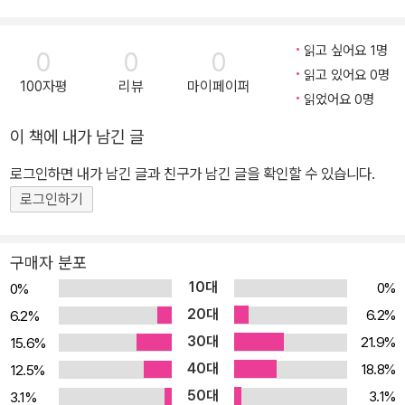
작품은 세 겹의 구성을 갖고 있다. 주인공들의 액션이 중심이 되는 스
토리 라인, 웃음을 유발하는 농담들, 『유머 역사 대전』이라는 가상의
읽고 싶어요 1명
0
0
0
텍스트가 각각의 겹이다. 이야기는 한 코미디언의 의문사에서 시작된
읽고 있어요 0명
100자평
리뷰
마이페이퍼
다. 프랑스인에게 가장 사랑받는 연예인 1위, 다리우스가 분장실에서
읽었어요 0명
변사체로 발견된 것이다. 분장실은 문이 안으로 잠겨 있었고 침입의
이 책에 내가 남긴 글
흔적조차 없다. 유일한 단서는 그가 사망하기 직전 폭소를 터뜨렸다
는 것뿐. 경찰은 과로로 인한 돌연사로 단정 짓고 수사를 종결하지만,
로그인하면 내가 남긴 글과 친구가 남긴 글을 확인할 수 있습니다.
그 죽음 뒤에 놓인 의문을 추적하는 두 사람이 있다. 프리랜서 기자 뤼
로그인하기
크레스 넴로드, 은자의 풍모를 지닌 전직 과학 전문 기자 이지도르 카
첸버그. 다리우스의 죽음이 타살이라는 심증을 굳힌 두 기자는 살인
구매자 분포
범을 찾아내기 위해 주변 인물들을 추적하다가 죽음에 이르게 하는
10대
0%
0%
유머인 <살인 소담(殺人笑談)>에 대한 소문을 듣고, 특수한 목적을
20대
6.2%
6.2%
갖고 농담을 생산해 유포하는 비밀 결사의 존재를 알게 된다. 두 기자
30대
21.9%
15.6%
는 갖가지 모험과 위기를 헤쳐 나가며, 코미디언 다리우스의 실체, 웃
40대
18.8%
12.5%
음 산업과 유머를 둘러싼 음모, 그리고 역사의 배후에 감춰져 있던 거
50대
대한 비밀 조직에 다가간다. 전편에 흐르는 유머와 풍자 세계사까지
3.1%
3.1%