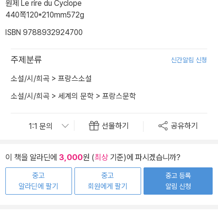
원제 Le rire du Cyclope
440쪽
120*210mm
572g
ISBN 9788932924700
주제분류
신간알림 신청
소설/시/희곡
>
프랑스소설
소설/시/희곡
>
세계의 문학
>
프랑스문학
선물하기
공유하기
이 책을 알라딘에
3,000
원 (
최상
기준)에 파시겠습니까?
중고
중고
중고 등록
알라딘에 팔기
회원에게 팔기
알림 신청