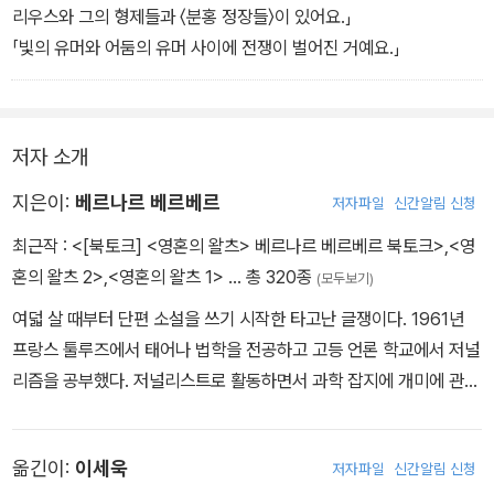
리우스와 그의 형제들과 〈분홍 정장들〉이 있어요.」
「빛의 유머와 어둠의 유머 사이에 전쟁이 벌어진 거예요.」
저자 소개
지은이:
베르나르 베르베르
저자파일
신간알림 신청
최근작 :
<[북토크] <영혼의 왈츠> 베르나르 베르베르 북토크>
,
<영
혼의 왈츠 2>
,
<영혼의 왈츠 1>
… 총 320종
(모두보기)
여덟 살 때부터 단편 소설을 쓰기 시작한 타고난 글쟁이다. 1961년
프랑스 툴루즈에서 태어나 법학을 전공하고 고등 언론 학교에서 저널
리즘을 공부했다. 저널리스트로 활동하면서 과학 잡지에 개미에 관한
글을 발표해 오다가 1991년 『개미』를 출간해 전 세계 독자를 단순에
사로잡으며 <프랑스의 천재 작가>로 부상했다. 이후 영계 탐사단을
옮긴이:
이세욱
저자파일
신간알림 신청
소재로 한 『타나토노트』, 세계를 빚어내는 신들의 이야기 『신』, 제2