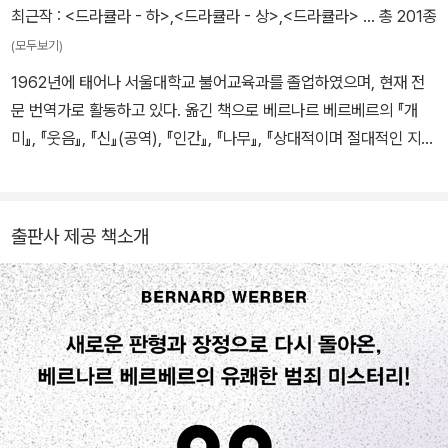
의 지구를 찾아 떠난 인류의 모험 『파피용』, 꿀벌이 사라진 지구를 구
최근작 :
<드라큘라 - 하>
,
<드라큘라 - 상>
,
<드라큘라>
… 총 201종
하는 『꿀벌의 예언』, 세 혼종 인류와 그들을 창조한 알리스 카메러가
(모두보기)
만드는 신세기 『키메라의 땅』 등 수많은 베스트셀러를 써냈다. 그의
1962년에 태어나 서울대학교 불어교육과를 졸업하였으며, 현재 전
작품은 35개 언어로 번역되어, 전 세계 3천만 부 이상 판매되었다.
문 번역가로 활동하고 있다. 옮긴 책으로 베르나르 베르베르의 『개
미』, 『웃음』, 『신』(공역), 『인간』, 『나무』, 『상대적이며 절대적인 지식
의 백과사전』(공역), 『뇌』, 『타나토노트』, 『천사들의 제국』, 『나는 그
대의 책이다』, 움베르토 에코의 『프라하의 묘지』, 『로아나 여왕의 신
비한 불꽃』, 『세상의 바보들에게 웃으면서 화내는 방법』, 『세상 사람
출판사 제공 책소개
들에게 보내는 편지』(카를로 마리아 마르티니 공저), 장클로드 카리
에르의 『바야돌리드 논쟁』, 미셸 우엘벡의 『소립자』, 미셸 투르니에
의 『황금 구슬』, 카롤린 봉그랑의 『밑줄 긋는 남자』, 브램 스토커의
『드라큘라』, 파트리크 모디아노의 『우리 아빠는 엉뚱해』, 장자크 상
페의 『속 깊은 이성 친구』, 에리크 오르세나의 『오래오래』, 『두 해 여
름』, 마르셀 에메의 『벽으로 드나드는 남자』, 장크리스토프 그랑제의
『늑대의 제국』, 『검은 선』, 『미세레레』, 드니 게즈의 『머리털자리』, 네
주 시노의 『슬픈 호랑이』 등이 있다.