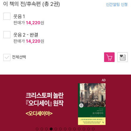
이 책의 전/후속편 (총 2권)
신간알림 신청
웃음 1
판매가
14,220
원
웃음 2 - 완결
판매가
14,220
원
전체선택