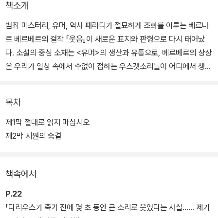
책소개
범죄 미스터리, 유머, 역사 패러디가 절묘하게 조화를 이루는 베르나
르 베르베르의 걸작 『웃음』이 새로운 표지와 판형으로 다시 태어났
다. 소설의 중심 소재는 <유머>의 생산과 유통으로, 베르베르의 상상
은 우리가 일상 속에서 수없이 접하는 우스갯소리들이 어디에서 생겨
나는 것일까 하는 의문에서 출발해 작품 전체가 하나의 거대한 농담
을 지향하듯 발랄하고 유쾌하게 달려간다.
목차
우리는 하루에도 몇 편씩 절묘한 유머와 농담을 접한다. 더없이 완벽
제1막 절대로 읽지 마십시오
한 구성을 갖고 있는 <작품>들이지만 작가는 없다. 혹시 누군가, 또
제2막 시원의 숨결
는 어떤 조직이 그런 농담을 의도적으로 만들고 비밀리에 퍼뜨리는
것은 아닐까? 만약 그렇다면 그들은 누구이고 그들의 목적은 무엇일
책속에서
까? 이 질문들은 <인간은 왜 웃는가?>라는 하나의 근원적 질문에 맞
닿아 있으며, 작가는 이에 대한 답을 문학적 탐구를 통해 찾아 나간다.
P.22
새롭게 출간된 『웃음』은 시대에 맞추어 외래어 표기법을 꼼꼼하게 다
「다리우스가 죽기 전에 몇 초 동안 큰 소리로 웃었다는 사실…… 제가
듬고 그간 달라진 맞춤법과 전문 용어를 반영했다.