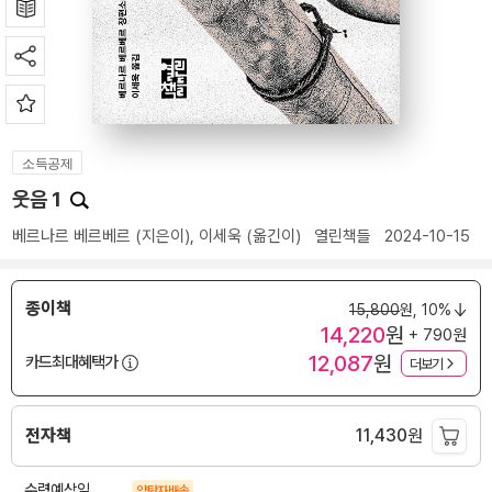
소득공제
웃음 1
베르나르 베르베르
(지은이),
이세욱
(옮긴이)
열린책들
2024-10-15
종이책
15,800
원,
10%
14,220
원
+ 790원
12,087
원
카드최대혜택가
더보기
전자책
11,430
원
수령예상일
양탄자배송