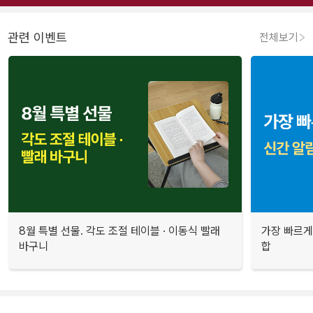
관련 이벤트
전체보기
8월 특별 선물. 각도 조절 테이블 · 이동식 빨래
가장 빠르게
바구니
합