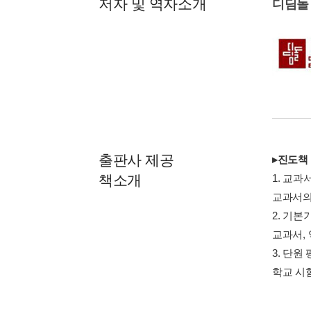
저자 및 역자소개
디딤돌
출판사 제공
▸진도책
책소개
1. 교과
교과서의
2. 기본
교과서,
3. 단원
학교 시