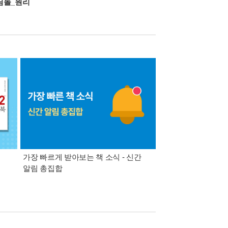
딤돌_원리
가장 빠르게 받아보는 책 소식 - 신간
경기컬처패스 1만원 
알림 총집합