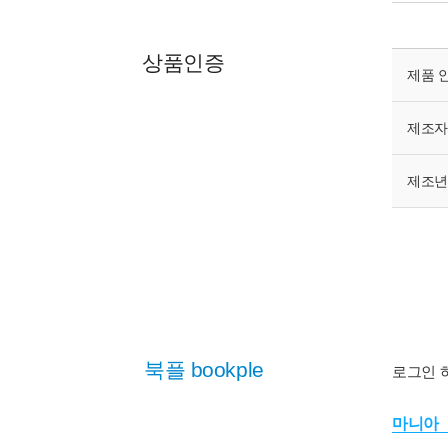
상품인증
제품 
제조자
제조
북플 bookple
로그인 
마니아