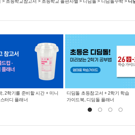
서
>
초등학교참고서
>
초등학교 출판사별
>
디딤돌
>
디딤돌수학
>
디
, 2학기를 준비할 시간 + 미니
디딤돌 초등참고서 + 2학기 학습
 스터디 플래너
가이드북, 디딤돌 플래너