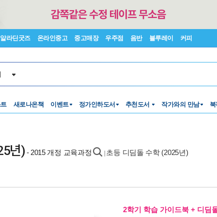
알라딘굿즈
온라인중고
중고매장
우주점
음반
블루레이
커피
서
스트
새로나온책
이벤트
정가인하도서
추천도서
작가와의 만남
북
25년)
- 2015 개정 교육과정
초등 디딤돌 수학 (2025년)
|
2학기 학습 가이드북 + 디딤