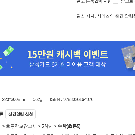
중고로
중고 등록알림 신청
관심 저자, 시리즈의 출간 알
220*300mm
562g
ISBN : 9788926164976
류
신간알림 신청
서
>
초등학교참고서
>
5학년
>
수학(초등5)