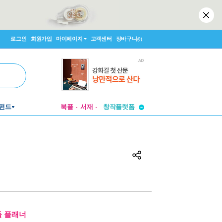
로그인
회원가입
마이페이지
고객센터
장바구니
(0)
투비컨티뉴드
펀드
북플
서재
창작플랫폼
투비컨티뉴드
돌 플래너