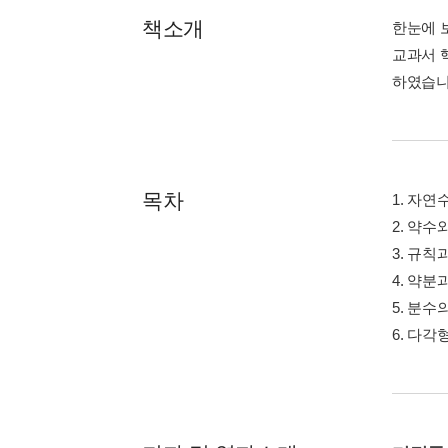
책소개
한눈에 
교과서 
하였습니
목차
1. 자연
2. 약수
3. 규칙
4. 약분
5. 분수
6. 다각