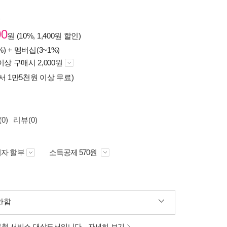
원
00
원 (10%, 1,400원 할인)
%) +
멤버십(3~1%)
이상 구매시 2,000원
서 1만5천원 이상 무료)
0)
리뷰(0)
자 할부
소득공제 570원
안함
분철 서비스 대상도서입니다.
자세히 보기