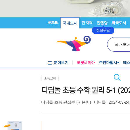
HOME
전자책
만권당
외국도서
국내도서
첫달무료
국내도
분야보기
오뒷세이아
추천마법사
베
소득공제
디딤돌 초등 수학 원리 5-1 (20
디딤돌 초등 편집부
(지은이)
디딤돌
2024-09-24