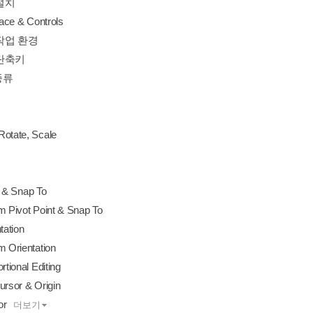
설치
face & Controls
작업 환경
단축키
 종류
otate, Scale
t & Snap To
m Pivot Point & Snap To
tation
m Orientation
rtional Editing
ursor & Origin
or
더보기