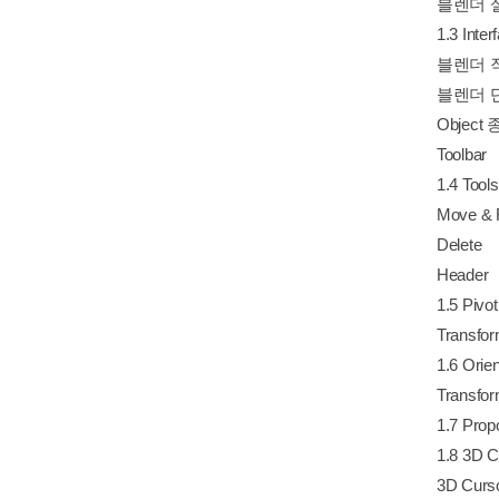
블렌더 
1.3 Inter
블렌더 
블렌더 
Object
Toolbar
1.4 Tools
Move & R
Delete
Header
1.5 Pivo
Transfor
1.6 Orien
Transfor
1.7 Propo
1.8 3D C
3D Curs