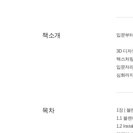
책소개
입문부터
3D 디
텍스처링,
입문자라
심화까지
목차
1장 | 
1.1 블
1.2 Instal