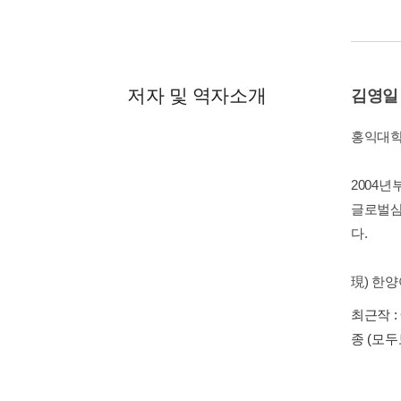
저자 및 역자소개
김영일
홍익대학
2004년
글로벌삼성
다.
現) 한양여
최근작 :
종
(모두