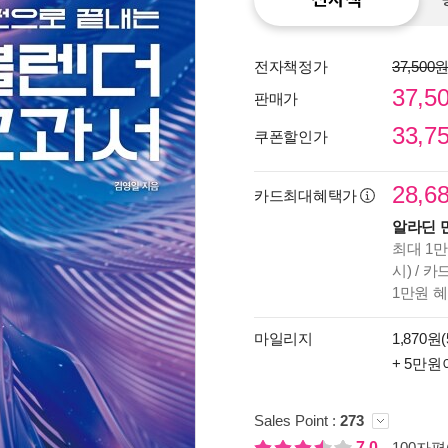
전자책정가
37,500
37,5
판매가
33,7
쿠폰할인가
28,6
카드최대혜택가
알라딘 
최대 1만
종이
시) / 
미리
1만원 
입니
마일리지
1,870원(
+ 5만원
Sales Point :
273
7.0
100자평(