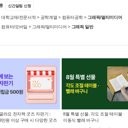
류
신간알림 신청
>
대학교재/전문서적
>
공학계열
>
컴퓨터공학
>
그래픽/멀티미디어
>
컴퓨터/모바일
>
그래픽/멀티미디어
>
그래픽 일반
골라요 전자책 굿즈 자판기 :
8월 특별 선물. 각도 조절 테이블 ·
3만원 이상 구매 시 다양한 굿즈
이동식 빨래 바구니