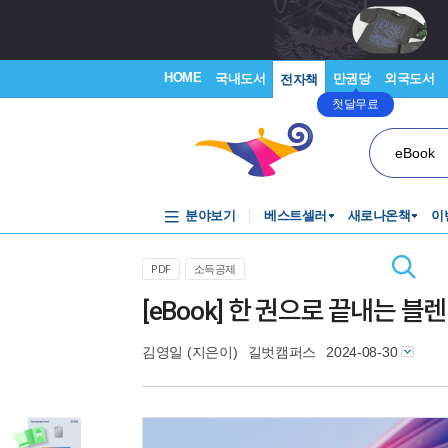
HOME
국내도서
만권당
외국도서
전자책
첫달무료
eBook
분야보기
베스트셀러
새로나온책
이
PDF
소득공제
[eBook] 한 권으로 끝내는 블
김영일
(지은이)
길벗캠퍼스
2024-08-30