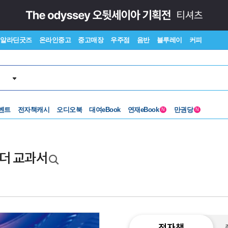
알라딘굿즈
온라인중고
중고매장
우주점
음반
블루레이
커피
벤트
전자책캐시
오디오북
대여eBook
연재eBook
만권당
N
N
렌더 교과서
전자책