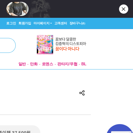
로그인
회원가입
마이페이지
고객센터
장바구니
(0)
일반
만화
로맨스
판타지/무협
BL