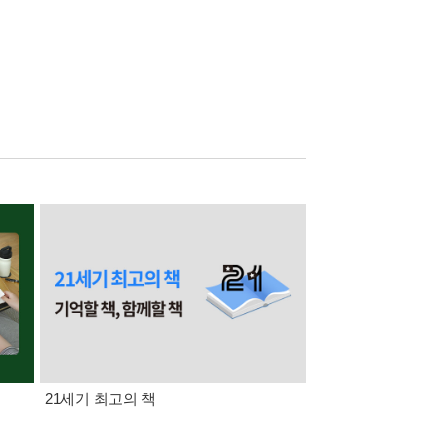
21세기 최고의 책
삼성카드가 쏜다! 알라