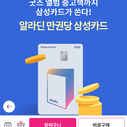
뒤로가
기
보관함담기
선물하기
장바구니
바로구매