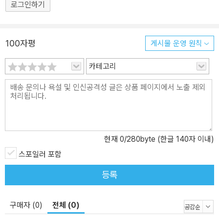
아직까지도 그 대답을 생각지 못하였습니다.
써왔는지 내가 모르나…….” ─ 본문 중에서
로그인하기
그것은 바로 지금으로부터 일년 전 그 어느 날 밤이었습니다. ─ 〈유
무〉 본문 중에서
100자평
게시물 운영 원칙
“기실 나는 지금 내가 왜 이렇게까지 된 것을 말하겠수. 물론 내가 아
저머이를 보통 부인네들과 같이 알면 이런 말도 하지 않겠수마는 아
카테고리
저머이는 글을 쓴다는 말을 들었으니…… 그 글은 지금까지 어떤 글을
써왔는지 내가 모르나…….” ─ 〈유무〉 본문 중에서
현재
0
/280byte (한글 140자 이내)
스포일러 포함
등록
구매자 (0)
전체 (0)