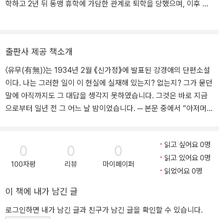
학하고 2년 뒤 동맹 휴학에 가담한 관계로 퇴학을 당했으며, 이후 동
덕여학교에 편입하여 약 1년간 수학했다. 1924년 잡지 《금성》에 ‘강
가마’라는 필명으로 작품을 발표하고, 1927년 신간회에 참여하면서
여성독립운동 단체 근우회의 장연지회 간부로 활동하기도 했다. 193
출판사 제공 책소개
1년 《조선일보》에 단편 「파금」을 연재하고, 잡지 《혜성》에 장편소설
『어머니와 딸』을 발표하면서 문단에 데뷔했다. 이듬해 간도로 이주,
〈유무(有無)〉는 1934년 2월 《신가정》에 발표된 강경애의 단편소설
잡지 《북향》의 동인이 되었으며 본격적으로 작품 활동을 시작했다. 1
이다. 나는 그러한 일이 이 현실에 실재해 있는지? 없는지? 그가 묻던
932년 「그 여자」, 1933년 「부자」 「채전」을 발표하고 1934년 《신가
말에 아직까지도 그 대답을 생각지 못하였습니다. 그것은 바로 지금
정》에 간도 이주민 여성의 빈궁한 현실을 그린 「소금」을 연재했다. 8
으로부터 일년 전 그 어느 날 밤이었습니다. ─ 본문 중에서 “아저머
월부터는 노동자 계층의 삶을 통해 인간다움을 강조한 장편 『인간문
이! 나는 복순이, 복순 어미가 어데서 어떻게 되었는지 난 모르우!” 이
제』를 《동아일보》에 연재했다. 그 밖의 작품으로 「모자」 「원고료 이백
렇게 무책임하고도 몽롱한 말끝을 내놓았습니다. 나는 그의 말에 대
원」 「지하촌」 「마약」 「검둥이」 등이 있다.
읽고 싶어요 0명
하여 ‘왜 그러냐?’고 반문을 하고 싶었으나 그가 보통 사람 같지 않아
0
0
0
읽고 있어요 0명
어쩌다 저렇게 말을 내놓은 것이니 내 물음에 그만 그 말끝이 들어가
100자평
리뷰
마이페이퍼
〈유무(有無)〉는 1934년 2월 《신가정》에 발표된 강경애의 단편소설
읽었어요 0명
고 말까 하여 나는 잠잠히 듣고 있을 뿐이었습니다. ─ 본문 중에서
이다.
“기실 나는 지금 내가 왜 이렇게까지 된 것을 말하겠수. 물론 내가 아
이 책에 내가 남긴 글
저머이를 보통 부인네들과 같이 알면 이런 말도 하지 않겠수마는 아
나는 그러한 일이 이 현실에 실재해 있는지? 없는지? 그가 묻던 말에
저머이는 글을 쓴다는 말을 들었으니…… 그 글은 지금까지 어떤 글을
로그인하면 내가 남긴 글과 친구가 남긴 글을 확인할 수 있습니다.