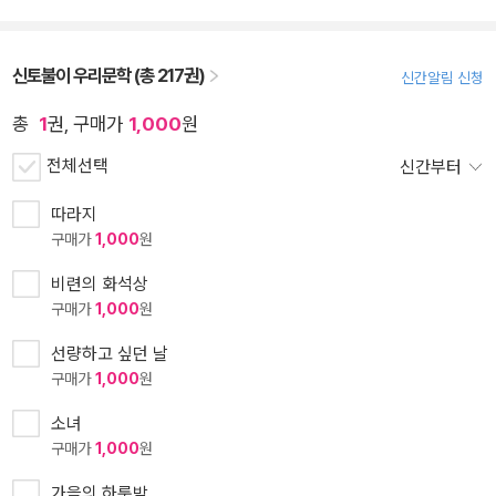
신토불이 우리문학 (총 217권)
신간알림 신청
총
1
권, 구매가
1,000
원
전체선택
신간부터
따라지
구매가
1,000
원
비련의 화석상
구매가
1,000
원
선량하고 싶던 날
구매가
1,000
원
소녀
구매가
1,000
원
가을의 하룻밤