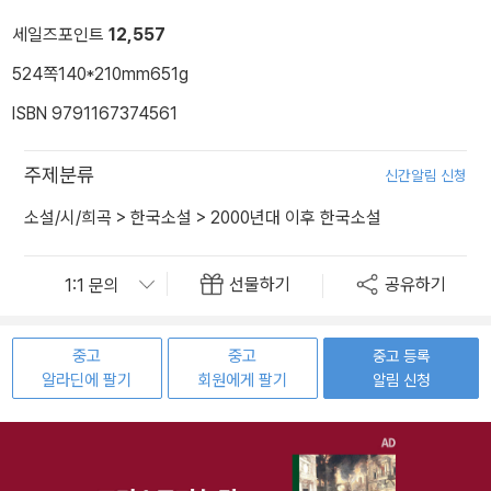
세일즈포인트
12,557
524쪽
140*210mm
651g
ISBN 9791167374561
주제분류
신간알림 신청
소설/시/희곡
>
한국소설
>
2000년대 이후 한국소설
선물하기
공유하기
중고
중고
중고 등록
알라딘에 팔기
회원에게 팔기
알림 신청