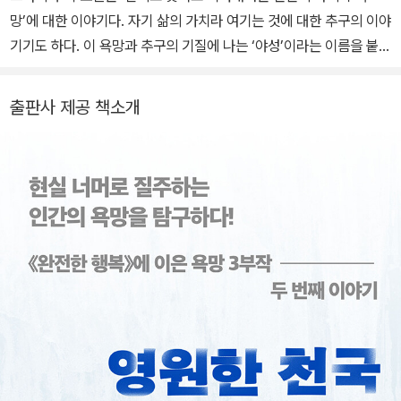
유정, 이야기를 이야기하다》, 장편소설 《진이, 지니》 《완전한 행복》
망’에 대한 이야기다. 자기 삶의 가치라 여기는 것에 대한 추구의 이야
《영원한 천국》이 있다.
기기도 하다. 이 욕망과 추구의 기질에 나는 ‘야성’이라는 이름을 붙였
다.
종종 야성을 잃어가는 시대에 사는 게 아닌가, 싶을 때가 있다. 그 자
출판사 제공 책소개
체를 조롱하거나, 가치를 부정하거나 포기하는 흐름이 읽히기도 한
다. 그렇긴 하나 우리는 사회적 존재인 동시에 개별적 존재다. 외면할
수 없는 진실은 개별적 존재로서 나는 내 삶의 실행자인 나를 책임져
야 한다는 것이다. 그러니 모쪼록 기억해주시기를. 우리의 유전자에
태초의 야성이 숨 쉬고 있다는 것을. 그것이 우리 삶의 소중한 무기라
는 걸.