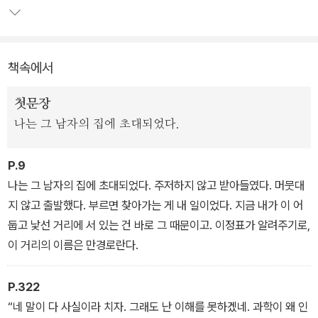
수 있는 것이 되었다. 과학이 발전하는 한, 인류는 점점 더 많은 욕망
을 더 다양한 방식으로 충족하게 될 것이다. 그렇다면 욕망이 완전히
충족되는 지점에 도달할 수 있을까? 시간과 공간적 제약을 극복한 영
책속에서
원한 세계에서 모든 것을 선택할 수 있다면, 모든 가능세계를 경험할
수 있게 된다면, 최후에 남는 인류의 욕망은 무엇일까.
첫문장
나는 그 남자의 집에 초대되었다.
소설은 독자를 위해 준비된 거대한 블록버스터와 같다. 시간과 공간
을 오가며 핍진한 세계를 구현한다. 소설의 한 축에는 유빙으로 둘러
P.9
싸인 세계가 있다. 찾으려는 자와 빼앗으려는 자, 도망치려는 자와 기
나는 그 남자의 집에 초대되었다. 주저하지 않고 받아들였다. 머뭇대
다리는 자가 모여 그야말로 ‘복마전’을 이룬다. 촘촘하게 구현된 인물
지 않고 출발했다. 부르면 찾아가는 게 내 일이었다. 지금 내가 이 어
들 각자의 욕망이 겨울바람처럼 매섭다.
둡고 낯선 거리에 서 있는 건 바로 그 때문이고. 이정표가 알려주기로,
이 거리의 이름은 만경로란다.
또 다른 한 축에는 욕망을 먹고 사는 기술자, ‘해상’이 있다. 타인의 욕
망을 구현해내는 스토리텔러이자 프로그래밍 기술자인 해상은 자신
P.322
에게 들어온 하나의 기이한 의뢰를 따라 ‘경주’를 만난다. 그들이 만나
“네 말이 다 사실이라 치자. 그래도 난 이해를 못하겠네. 과학이 왜 인
는 곳은 ‘롤라’. 롤라의 세계는 빛나는 가상들이 만나 현실을 이루는,