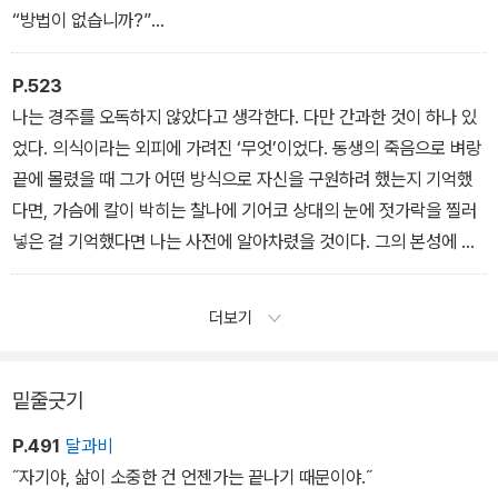
“방법이 없습니까?”
나를 보는 그의 눈에 이해와 답답함과 간절함이 복잡하게 뒤엉켰다.
나는 머뭇대지 않고 대답했다.
P.523
“없어요.”
나는 경주를 오독하지 않았다고 생각한다. 다만 간과한 것이 하나 있
“절대로?”
었다. 의식이라는 외피에 가려진 ‘무엇’이었다. 동생의 죽음으로 벼랑
대답 대신, 나는 의자에서 일어났다. 그도 일어났다. 우리는 말없이 상
끝에 몰렸을 때 그가 어떤 방식으로 자신을 구원하려 했는지 기억했
대를 마주 보고 서 있었다. 침묵이 끝도 없이 흘러갔다.
다면, 가슴에 칼이 박히는 찰나에 기어코 상대의 눈에 젓가락을 찔러
“그렇다면 나는…….” 마침내 그가 입을 열었다.
넣은 걸 기억했다면 나는 사전에 알아차렸을 것이다. 그의 본성에 웅
“돌아오지 않겠습니다.”
크리고 있는 ‘무엇’이 무엇인지.
견디고 맞서고 끝내 이겨내려는 욕망이었다. 나는 이 욕망에 야성이
더보기
라는 이름을 붙였다. 이는 어쩌면 신이 인간본성에 부여한 특별한 성
질일지도 몰랐다. 스스로 봉인을 풀고 깨어나야 한다는 점에서. 자기
삶에 의미를 부여하는 요소라는 점에서. 어떠한 운명의 설계로도 변
밑줄긋기
질시킬 수 없는 항구적 기질이라는 점에서.
P.491
달과비
˝자기야, 삶이 소중한 건 언젠가는 끝나기 때문이야.˝