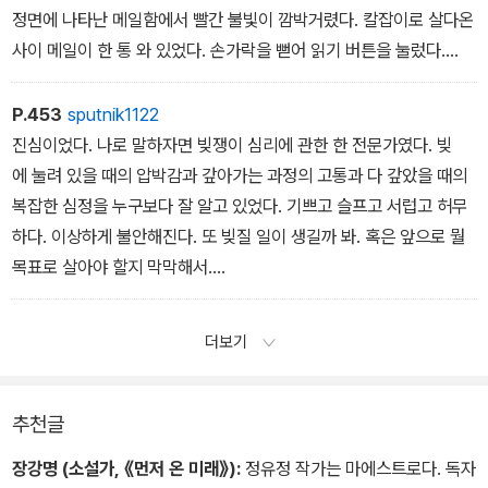
변질시킬 수 없는 항구적 기질이라는 점에서.
정면에 나타난 메일함에서 빨간 불빛이 깜박거렸다. 칼잡이로 살다온
사이 메일이 한 통 와 있었다. 손가락을 뻗어 읽기 버튼을 눌렀다.
이해상 박사님께.
P.453
sputnik1122
저는 8차 시험단으로 업로드된 이윤세라고 합니다••••••.
진심이었다. 나로 말하자면 빚쟁이 심리에 관한 한 전문가였다. 빚
에 눌려 있을 때의 압박감과 갚아가는 과정의 고통과 다 갚았을 때의
복잡한 심정을 누구보다 잘 알고 있었다. 기쁘고 슬프고 서럽고 허무
하다. 이상하게 불안해진다. 또 빚질 일이 생길까 봐. 혹은 앞으로 뭘
목표로 살아야 할지 막막해서.
빚을 갚는 동안 이 아이는 견뎌야 할 일이 많았을 것이다. 화가 나
도, 모욕을 당해도, 내일이 두려워도 또래 친구들과 어울려 여행도가
더보기
고 싶었을 테다. 예쁜 사진도 찍고 싶고, 좋은 옷도 입고 싶었을 텐
데 그걸 다 참아야 했을 것이다. 기댈 사람 하나 없었다면 늘 외로웠
을 것이다. 도토리처럼 아무 데로나 굴러가지 않으려고 죽을힘을 다
추천글
했을 것이다. 이 조그만 아이가 홀로 맞서왔을 삶이 장하고 대견했다.
장강명 (소설가, 《먼저 온 미래》):
정유정 작가는 마에스트로다. 독자
그 바람에 술을 한 잔 더 따라주는 바보짓을 하고 말았다.