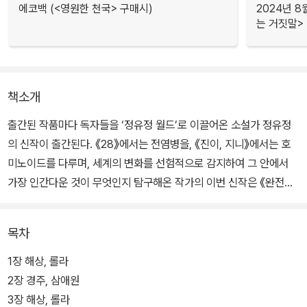
에코백 (<영원한 천국> 구매시)
2024년 8
는 거짓말>
책소개
출간된 작품마다 독자들을 ‘정유정 월드’로 이끌어온 소설가 정유정
의 신작이 출간된다. 《28》에서는 전염병을, 《진이, 지니》에서는 호
미노이드를 다루며, 세계의 변화를 선험적으로 감지하여 그 안에서
가장 인간다운 것이 무엇인지 탐구해온 작가의 이번 신작은 《완전한
행복》에 이은 욕망 3부작의 두 번째 책, 《영원한 천국》이다. 악의 3부
작 《7년의 밤》 《28》 《종의 기원》에서 인간의 ‘악’과 대면하고 그것
목차
과 처절한 사투를 벌였던 작가는 이제 인간의 ‘욕망’과 정면 승부한다.
1장 해상, 롤라
정유정의 선뜩한 펜 끝이 겨눈 것은 인간의 욕망의 끝, 그 아득한 지경
2장 경주, 삼애원
이다. 과학의 발전으로 인류의 욕망은 점점 더 쉽고 간편하게 성취할
3장 해상, 롤라