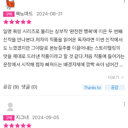
미된 판결에 귀결점을 둔 것이 아닐까 예상했었지만 보기 좋게 빗
메뉴
나가고, 과학의 발달로 언젠가는 영생을 꿈꾸는 인간이 육체적 소
북노마드
2024-08-31
멸을 앞두고 스스로 데이타화 되기를 선택하여 완벽한 홀로그램
속 세상에서 살아가는 곳을 제목으로 선택했음을 알게 되었다. 그
일명 욕망 시리즈로 불리는 삼부작 '완전한 행복'에 이은 두 번째
영원한 천국의 이름은 롤라 라는 가상 세계이고 소설 속에서는 아
신작을 만나본다.저자의 작품을 읽어온 독자라면 이번 신작에서
직 완전하게 구현되지 않은 일종의 베타버전을 실행하고 있는 상
도 느꼈겠지만 그야말로 본능질주를 이끌어내는 스토리텔링의
태로 나온다. 롤라를 구상한 이들은 인간과 가장 유사한 침팬지,
맛을 제대로 드러낸 작품이라고 할 것 같다.처음 작품에 들어가는
고릴라, 보노보의 생체실험을 마쳤고 마지막으로 인간을 대상으
문장에서 시작해 점차 빠져드는 배경자체에 깜빡 속아 넘어간 장
로 한 실험에 착수하여 실험대상자들을 고르기 시작한다. '롤라에
치적인 구성과 두 가지의 길을 통해 인간이 지닌 본연의 욕망은
보낸다는 건 정보 형태로 네트워크에 업로드시킨다는 얘기야. 몸
더보기
무엇인가에 대한 생각을 하게 한 작품이다.거대 네트워크이자 이
을 뺀 나머지, 그러니까 한 개체의 고유한 의식, 무의식, 본성, 반
공감 (
9
)
댓글 (0)
지 빅데이터를 통한 플랫폼인 롤라에서는 개인이 선택한 생애가
사작용, 감각이나 신경 회로 같은 것들 모두(319)'데이타화된 인
끝나야 나올 수 있는 가상의 세계다.이곳에서 임경주가 스토리텔
간의 고유한 요소들이 롤라에 보내지고 난 다음에 동일한 본성의
러이자 프로그래밍 기술자인 해상에게 자신의 의뢰를 제안한 일
메뉴
주인인 육체가 세상에 남아 있을 수 없기에 롤라는 소리소문없이
로 만나게 되면서 본격적인 흐름들이 이어진다.인간이 태어나고
지그너
2024-09-05
사라져도 문제가 불거지지 않을 대상으로 노숙자들을 선택했고
죽는 이치가 세상의 원리작동이라면 나의 육체 외에 모든 것을 유
무작위로 그들에게 롤라에 업로드 될 수 있는 앱이 구동되는 유심