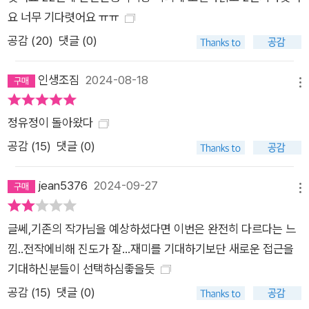
렸을 때 그가 어떤 방식으로 자신을 구원하려 했는지 기억했다면,
요 너무 기다렷어요 ㅠㅠ
가슴에 칼이 박히는 찰나에 기어코 상대의 눈에 젓가락을 찔러넣
공감 (
20
)
댓글 (0)
은 걸 기억했다면 나는 사전에 알아차렸을 것이다. 그의 본성에
웅크리고 있는 ‘무엇’이 무엇인지. ―본문 523쪽 어떤 설계도 없
인생조짐
2024-08-18
메뉴
는 삶을 살아보고자 하는 욕망. 그 날것의 세계에 뛰어들어 맞서
보려는 욕망. 끝내 제 운명과 씨름하여 이겨내고자 하는 욕망. 인
정유정이 돌아왔다
간 욕망의 끝에서 작가가 마주한 것은 바로 이 펄펄 끓어오르는
공감 (
15
)
댓글 (0)
야성이다. 두꺼운 유빙 아래의 추운 심해에서, 뜨거운 사막의 태
양 아래서 정유정이 길어 올린 것은 골수를 쪼갤 듯 날카롭고 압
jean5376
2024-09-27
도적이며 뜨겁다. ‘욕망 3부작’의 두 번째 작품이 이토록 선연한
메뉴
이유다.
글쎄,기존의 작가님을 예상하셨다면 이번은 완전히 다르다는 느
낌..전작에비해 진도가 잘...재미를 기대하기보단 새로운 접근을
기대하신분들이 선택하심좋을듯
공감 (
15
)
댓글 (0)