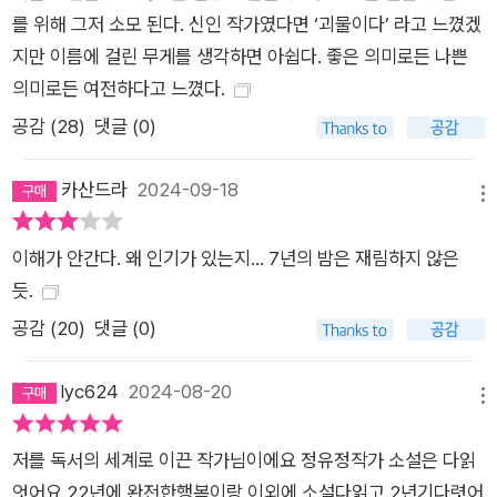
를 위해 그저 소모 된다. 신인 작가였다면 ‘괴물이다’ 라고 느꼈겠
사가 이 시대를 관통하는 문장임을 절절히 느끼게 된다. 인간성에
지만 이름에 걸린 무게를 생각하면 아쉽다. 좋은 의미로든 나쁜
대한 막연한 낙관이나 고평가 없이 이 시대를 표표히 마주한 작가
의미로든 여전하다고 느꼈다.
는 “뭐든 할 수 있으며 아무도 죽지 않는 불멸의 삶에 대해. 결핍
공감 (
28
)
댓글 (0)
이나 불운, 갈등 같은 골칫거리가 없는 세상에 대해”, 그 아득한
미래에 대한 상상을 멈추지 않는다. 두려움 없이 상상을 끝까지
카산드라
2024-09-18
밀고 나간 작가는 문학만이 도달할 수 있는 아득한 영토에서 뜨겁
메뉴
게 손에 쥐어진 하나의 인간성을 마주한다. 소설 속 가상현실 롤
라의 세계는 이 세계에 대한 거대한 비유다. 그러나 인간성은 영
이해가 안간다. 왜 인기가 있는지… 7년의 밤은 재림하지 않은
원히 아케이드 속을 헤매는 것에 멈추지 않는다. 작가는 ‘드림시
듯.
어터’를 통해 인간의 본성을 드러낸다. 인간은 영원 속에서도 유
공감 (
20
)
댓글 (0)
희를 찾는다는 것, 그리고 그 속에서 ‘나’를 마주하고자 한다는 것
이다. 이런 점에서 자신에 대한 가장 엄정한 방식의 드림시어터를
lyc624
2024-08-20
메뉴
설계하고자 하는 경주의 욕망은 의미심장하다. 나는 경주를 오독
하지 않았다고 생각한다. 다만 간과한 것이 하나 있었다. 의식이
저를 독서의 세계로 이끈 작가님이에요 정유정작가 소설은 다읽
라는 외피에 가려진 ‘무엇’이었다. 동생의 죽음으로 벼랑 끝에 몰
엇어요 22년에 완전한행복이랑 이외에 소설다읽고 2년기다렷어