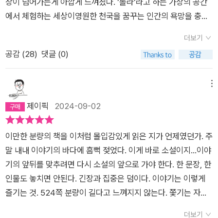
장이 넘어가는게 아깝게 느껴졌다. ‘롤라‘라고 하는 가상의 공간
에서 체험하는 세상이영원한 천국을 꿈꾸는 인간의 욕망을 충족
할 수 있을지는 솔직히 회의적이다. 하지만 그곳이 천국은 아닐지
더보기
라도 삶의 고통을 잠시나마 잊고 싶은 사람들에게 가상의 공간으
공감 (
28
)
댓글 (0)
로서의 천국은 일상화될지도 모르겠단 생각이 들었다.《완전한 행
복》에 이은 욕망 3부작의 두번째 작품이니 마지막 완결편도 빠른
시일 내에 출간되길 기대해본다.
메뉴
제이픽
2024-09-02
이만한 분량의 책을 이처럼 몰입감있게 읽은 지가 언제였던가. 주
말 내내 이야기의 바다에 흠뻑 젖었다. 이게 바로 소설이지...이야
기의 앞뒤를 맞추려면 다시 소설의 앞으로 가야 한다. 한 문장, 한
인물도 놓치면 안된다. 긴장과 집중은 덤이다. 이야기는 이렇게
즐기는 것. 524쪽 분량이 길다고 느껴지지 않는다. 쫓기는 자와
기다리는 자가 있다. 도망자와 빼앗으려는 자가 있다. 러브스토리
더보기