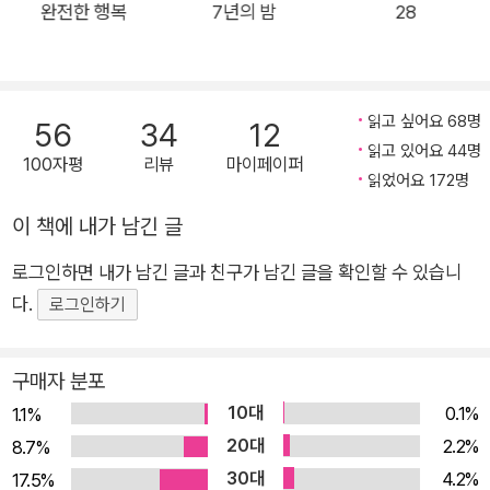
완전한 행복
7년의 밤
28
루는, 가히 벤야민적 아케이드이다. 미래 인류의 가상 극장을 연
상시키는 롤라에서 우리는 무엇을 욕망하게 되는가. 인간의 욕망
이 교합하고 충돌할 때, 우리에게 남는 최후의 욕망은 무엇일까?
소설은 꽉 닫힌 아케이드의 한쪽 문을 열어 독자를 빠져나가게 한
읽고 싶어요 68명
56
34
12
다. 작가는 이번 소설을 위해 홋카이도의 아바시리와 이집트의 바
읽고 있어요 44명
100자평
리뷰
마이페이퍼
읽었어요 172명
하리야 사막을 직접 오갔다. 거대한 유빙에 포위된 어둠의 바다에
서, 태초에는 바다였으나 이제는 황량하고 메마른 대지의 한복판
이 책에 내가 남긴 글
에서 소설을 길어 올렸다. 그래서일까. 이번 소설은 어느 때보다
로그인하면 내가 남긴 글과 친구가 남긴 글을 확인할 수 있습니
차고 뜨겁다. 작가가 겨냥하는 바, ‘인간의 야성’을 닮았다. 500
다.
로그인하기
쪽이 넘는 압도적인 분량에도 불구하고 숨 쉴 틈 없이 독자를 몰
아붙이는 지독한 몰입감과 피가 배어날 듯 생생한 인물, 두려움
없이 밀고 나가는 서사는 이미 정유정의 시그니처다. 오직 그녀만
구매자 분포
이 쓸 수 있는 작품, 그 세계에 독자들을 초대한다. “생각보다 여
10대
0.1%
1.1%
기 재미있어. 복마전 같아.” 가상세계 롤라를 활용하여 의뢰자의
20대
2.2%
8.7%
기억을 바탕으로 한 1인칭 가상 극장 ‘드림시어터’를 만드는 설계
30대
4.2%
17.5%