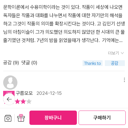
심에 담아 업로드된 홀로그램으로 살아가는 세상이 존재한다
칩을 무상으로 나눠주게 된다. 한국에는 5명에게 유심칩이 주어
문학이론에서 수용미학이라는 것이 있다. 작품이 세상에 나오면
면? 그곳에는 소위 말하는 인간세상에서 부딪칠 수 있는 모든 감
졌고 롤라에 가고자 유심을 강탈하려는 이들이 잔혹한 폭력을 행
독자들은 작품과 대화를 나누면서 작품에 대한 자기만의 해석을
정들의 원천들이 없고 오로지 자신이 기억하고 싶고 기억한 과거
사하게 된다. 소설 속에서 랑이 언니가 경주에게 '자기야, 삶이 소
하고 그것이 작품의 의미를 확장시킨다는 것이다. 고 김민기 선생
의 모습들만 안고 살아가는 세계라면 이들은 행복할까?여기에서
중한 건 언젠가는 끝나기 때문이야.(491)'라는 카프카의 말을 인
님의 아침이슬이 그가 의도했던 의도하지 않았던 한 시대의 큰 물
출발하는 질문에 대한 답을 찾아가는 여정은 등장인물들의 생애
용한 것처럼, 매순간 나의 몸이 죽음을 향해 가고 있는 것을 인식
줄기였던 것처럼. 7년의 밤을 읽었을때가 생각난다. 기억에는
와 독자들 나름대로 자신의 인생을 비춰서 많은 생각들을 하게 될
하고 살아가지는 않지만 우리는 언젠가는 한 줌의 흙으로 남게 될
’이런 작품을 어떻게 쓸 수가 있지?’라고 생각하면서 순식간에 작
것 같다.사랑받지 못한 채 불우한 성장기를 거친 임경주가 동생
더보기
것이라는 것을 알기에 주어진 시간을 의미 있고 가치 있게 살아가
품을 읽었던 것 같다. 나에게 이 작품은 그러한 감동을 주었
승주의 사망사고를 접한 이후 삼애원에 취직하면서 만난 박제이,
공감 (
9
)
댓글 (0)
고자 애쓴다. 그렇기 때문에 불로장생을 막연히 꿈꿔왔다 하더라
다. 첫 장은 참 낯설고 이상하다. 뭔가 시공간이 뒤틀려 있는 것
마치 비밀에 싸인듯한 삼애원이 갖고 있는 진짜 내막은 무엇인가
도 롤라에 입성하여 드림시어터의 설계대로 원하는 삶을 마음껏
같기도 하고 아닌 것 같기도 하고… 마치 브레히트가 낯설게하기
를 둘러싸고 노숙자 쉼터이자 재활 역할을 하는 그곳에서 시각과
살 수 있다고 해도 끝이 없이 영원히 지속된다면 그것을 선택할
효과를 통해 카타르시스의 자리에 관객의 낯설음과 의아함을 넣
메뉴
촉각을 더 세우면서 날 선 감정들을 숨죽이듯 읽어나갈 수밖에 없
사람이 얼마나 될까란 의문이 들었다. 하지만 해상이 어머니와 동
으면서 발생하는 관객의 반응처럼 말이다. 그 낯설음과 실오라기
구름모모
2024-12-15
는 밀도 높은 긴장감은 그야말로 저자만의 특징이 고스란히 보인
뒤로가
일한 루게릭병에 걸려 몸이 굳어가기 전에 마지막 소원처럼 탐방
같은 궁금함이 책장을 넘기게 만든다. 그리고 그 궁금함은 증폭된
기
다.인간들이 영원히 죽지 않는 내세에 대한 희망적인 꿈을 실현할
했던 바하리아 사막에서 간절히 만나고 싶었던 사막여우를 첫눈
다. 그러다가 어느 순간 전개는 속도를 내기 시작한다. 마치 갑자
수 있다는 롤라와 개인극장인 드림시어터, 이를 둘러싼 모종의 암
정유정 작가의 인터뷰 글을 읽었다. 작가가 어떤 상황에서 집필한
에 반한 제이와 함께 보았다면, 롤라행을 간절히 바라게 되지 않
기 광풍이 몰아치듯. 한 순간의 광풍이 사그러지고 다시 작품은
보관함담기
선물하기
장바구니
구매하기
투와 뺏고 빼앗기는 사람들의 사투들이 외딴섬처럼 떨어진 장소
소설이었는지도 들려주었기에 펼친 작품이다. 부르면 찾아가는
았을까? 소설의 시작은 경주와 해상이 롤라에서 만나 경주가 원
잠잠해진다. 그런데 읽을 분량이 한 챕터가 더 남아있다. ‘왜 여기
와 극강의 혹한, 유빙으로 둘러싼 환경을 배경으로 인물들이 지
게 내 일이라고 말하는 화자가 있다. 그에게 일이 섭외되었고 섭