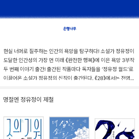
현실 너머로 질주하는 인간의 욕망을 탐구하다! 소설가 정유정이
도달한 인간성의 가장 먼 미래 《완전한 행복》에 이은 욕망 3부작
두 번째 이야기 출간! 출간된 작품마다 독자들을 ‘정유정 월드’로
이끌어온 소설가 정유정의 신작이 출간된다. 《28》에서는 전염병
을, 《진이, 지니》에서는 호미노이드를 다루며, 세계의 변화를 선
험적으로 감지하여 그 안에서 가장 인간다운 것이 무엇인지 탐구
명절엔 정유정이 제철
해온 작가의 이번 신작은 《완전한 행복》에 이은 욕망 3부작의 두
번째 책, 《영원한 천국》이다. 악의 3부작 《7년의 밤》 《28》 《종의
기원》에서 인간의 ‘악’과 대면하고 그것과 처절한 사투를 벌였던
작가는 이제 인간의 ‘욕망’과 정면 승부한다. 정유정의 선뜩한 펜