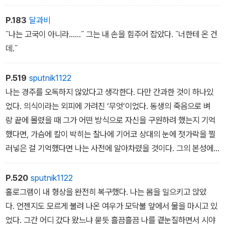
P.183
달과비
˝나는 고국이 아니라......˝ 그는 내 손을 힘주어 잡았다. ˝너한테 온 건
데.˝
P.519
sputnik1122
나는 경주를 오독하지 않았다고 생각한다. 다만 간과한 것이 하나있
었다. 의식이라는 외피에 가려진 ‘무엇‘이었다. 동생의 죽음으로 벼
랑 끝에 몰렸을 때 그가 어떤 방식으로 자신을 구원하려 했는지 기억
했다면, 가슴에 칼이 박히는 찰나에 기어코 상대의 눈에 젓가락을 찔
러넣은 걸 기억했다면 나는 사전에 알아차렸을 것이다. 그의 본성에
웅크리고 있는 ‘무엇‘이 무엇인지.
견디고 맞서고 끝내 이겨내려는 욕망이었다. 나는 이 욕망에 야성이
P.520
sputnik1122
라는 이름을 붙였다. 이는 어쩌면 신이 인간 본성에 부여한 특별한 성
홀로그램이 내 형상을 완전히 복구했다. 나는 몸을 일으키고 앉았
질일지도 몰랐다. 스스로 봉인을 풀고 깨어나야 한다는 점에서 자
다. 언젠지도 모르게 불려 나온 여우가 모닥불 앞에서 물을 마시고 있
기 삶에 의미를 부여하는 요소라는 점에서, 어떠한 운명의 설계로도
었다. 그간 어디 갔다 왔느냐 묻듯 흘끔흘끔 나를 곁눈질하면서 시야