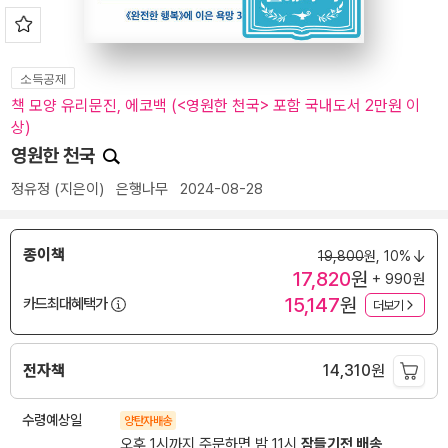
소득공제
책 모양 유리문진, 에코백 (<영원한 천국> 포함 국내도서 2만원 이
상)
영원한 천국
정유정
(지은이)
은행나무
2024-08-28
종이책
19,800
원,
10%
17,820
원
+ 990원
15,147
원
카드최대혜택가
더보기
전자책
14,310
원
수령예상일
양탄자배송
오후 1시까지 주문하면 밤 11시
잠들기전 배송