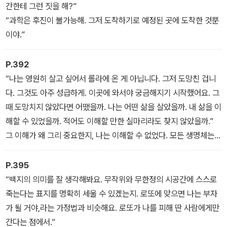
간한테 그런 짓을 해?”
가히 벤야민적 아케이드이다. 미래 인류의 가상 극장을 연상시키는
“과학은 후진이 불가능해. 그저 도착하기로 예정된 곳에 도착한 것뿐
롤라에서 우리는 무엇을 욕망하게 되는가. 인간의 욕망이 교합하고
이야.”
충돌할 때, 우리에게 남는 최후의 욕망은 무엇일까? 소설은 꽉 닫힌
아케이드의 한쪽 문을 열어 독자를 빠져나가게 한다.
P.392
“나는 영원히 살고 싶어서 롤라에 온 게 아닙니다. 그저 도망친 겁니
다. 그것도 아주 성급하게. 이곳에 와서야 궁금해지기 시작했어요. 그
때 도망치지 않았다면 어땠을까. 나는 어떤 삶을 살았을까. 내 삶을 이
해할 수 있었을까. 적어도 이해할 만한 실마리라도 찾지 않았을까.”
그 이해가 왜 그리 중요한지, 나는 이해할 수 없었다. 모든 생명체는
우연에 의해 태어난다. 우연하게 관계를 맺고 우연 속에서 살다가 죽
는다. 인과관계가 명확하게 정의되는 삶은 롤라 극장에나 존재할 것
P.395
이다.
“백지의 의미를 잘 생각해봐요. 무작위와 무한정의 시공간에 스스로
“내겐 운명의 설계 없이 살아볼 기회가 필요해요. 도망치지 않는다면,
죽는다는 표지를 명확히 세울 수 있겠는지. 로또에 맞으면 나는 부자
견뎌낼 수 있다면, 내가 그 세상에 존재했던 이유를 알 것도 같아서.”
가 될 거야,라는 가정법과 비슷해요. 로또가 나를 피해 딴 사람에게만
간다는 점에서.”