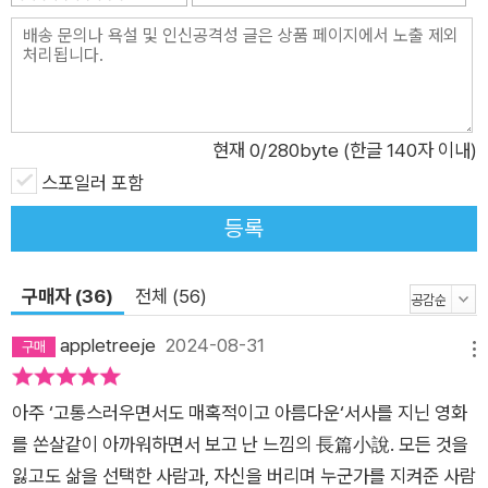
고 있다는 것. 그 티켓을 얻기 위해 노숙자 연쇄 살인 사건이 벌어
지고 있다는 소문이다. 경주는 동생 승주의 죽음이 이와 연결되어
있을지도 모른다는 생각에 사로잡힌다. “어마무시하게 돈이 많은
미국의 한 생명공학 회사가 인간이 죽지 않는 방법을 찾았다는 거
현재
0
/280byte (한글 140자 이내)
야. 아니다. 죽지 않는 게 아니지. 신과 같은 능력을 가진 새로운
스포일러 포함
인종이 된다지, 아마. 뭐든 가질 수 있고, 뭐든 할 수 있고, 뭐든 될
수 있다는데 내 생각엔 그 정도면 신과 같은 게 아니라 그냥 신이
등록
야. 아무튼 그 회사가 세계 최고의 게임회사와 손을 잡고 신들이
거처할 세상을 만들었다 이거야. 부자도 없고, 가난한 자도 없고,
구매자 (36)
전체 (56)
병든 자도 없는 세상. 모두가 평등하고 자유롭게 사는 영원한 천
국.” ―본문 106쪽 죄책감에 시달리던 경주는 자신과 함께 보안
appletreeje
2024-08-31
메뉴
요원으로 입사한 동기 박제이가 노숙자들 사이에서 무언가를 비
밀리에 찾고 있다는 것을 눈치 챈다. 그러던 어느 날, 새벽 순찰을
아주 ‘고통스러우면서도 매혹적이고 아름다운‘서사를 지닌 영화
돌던 경주는 삼애원 뒷산으로 향하는 의문의 발자국을 발견한다.
를 쏜살같이 아까워하면서 보고 난 느낌의 長篇小說. 모든 것을
그리고 그 발자국의 끝, 새벽녘의 차가운 눈밭 위에서 숙소에서
잃고도 삶을 선택한 사람과, 자신을 버리며 누군가를 지켜준 사람