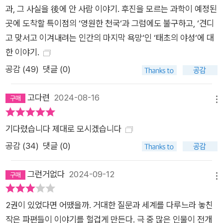
자고 있어야 할 제이가 피투성이가 되어 발견된다. 경주에게 업혀
과, 그 사실을 後에 안 사람 이야기. 후진을 모르는 과학이 예정된
병원으로 이동하는 중 제이는 의식이 오가는 상황에서 해상의 이
곳에 도착할 특이점의 ‘영원한 천국‘과 그럼에도 불구하고, ‘견디
름을 부른다. “나는 영원히 살고 싶어서 롤라에 온 게 아닙니다.
고 맞서고 이겨내려는 인간의 마지막 욕망‘인 ‘태초의 야성‘에 대
그저 도망친 겁니다. 그것도 아주 성급하게. 이곳에 와서야 궁금
한 이야기.
해지기 시작했어요. 그때 도망치지 않았다면 어땠을까. 나는 어떤
공감 (
49
)
댓글 (0)
삶을 살았을까. 내 삶을 이해할 수 있었을까. 적어도 이해할 만한
실마리라도 찾지 않았을까.” 그 이해가 왜 그리 중요한지, 나는 이
고다련
2024-08-16
메뉴
해할 수 없었다. 모든 생명체는 우연에 의해 태어난다. 우연하게
관계를 맺고 우연 속에서 살다가 죽는다. 인과관계가 명확하게 정
기다렸습니다 제대로 모시겠습니다
의되는 삶은 롤라 극장에나 존재할 것이다. “내겐 운명의 설계 없
공감 (
34
)
댓글 (0)
이 살아볼 기회가 필요해요. 도망치지 않는다면, 견뎌낼 수 있다
면, 내가 그 세상에 존재했던 이유를 알 것도 같아서.” ―본문 39
그런거없다
2024-09-12
2쪽 견디고 맞서고 끝내 이겨내고자 하는 인간 최후의 욕망, 야성
메뉴
삶의 편리를 담보하는 기술을 넘어 예술과 철학의 영역에까지 진
2권이 있었다면 어땠을까. 거대한 질문과 세계를 다루느라 놓친
출한 과학기술을 목도하며, 우리는 “과학은 후진이 불가능해. 그
작은 파편들이 이야기를 헐겁게 만든다. 극 중 많은 인물이 전개
저 도착하기로 예정된 곳에 도착한 것뿐”이라는 작중 인물의 대