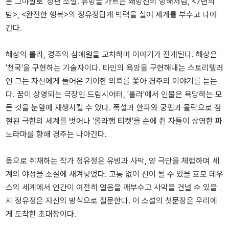
문 그야말로 '장편'소설. 유빙을 가르는 쇄빙선의 항해처럼, <7년의
밤>, <완전한 행복>의 정유정답게 박력을 실어 세계를 부수고 나아
간다.
해상의 롤라, 경주의 삼애원을 교차하며 이야기가 전개된다. 해상은
'천국'을 구현하는 기술자이다. 타인의 욕망을 구현해내는 스토리텔러
인 그는 자신에게 들어온 기이한 의뢰를 쫓아 경주의 이야기를 듣는
다. 꿈이 상영되는 극장인 드림시어터, '롤라'에서 인물은 욕망하는 모
든 것을 눈앞에 재생시킬 수 있다. 폭설과 한파와 궁핍과 몰락으로 점
철된 극한의 세계를 벗어나 '롤라행 티켓'을 손에 쥔 자들이 상영한 파
노라마를 향해 경주는 나아간다.
몸으로 취재하는 작가 정유정은 유빙과 사막, 양 극단을 체험하며 세
계의 야성을 소설에 새겨넣었다. 고통 없이 신이 될 수 있을 호모 데우
스의 세계에서 인간이 여전히 얼음을 깨부수고 사막을 건널 수 있을
지 정유정은 자신의 방식으로 질문한다. 이 소설의 첫문장은 우리에
게 도착한 초대장이다.