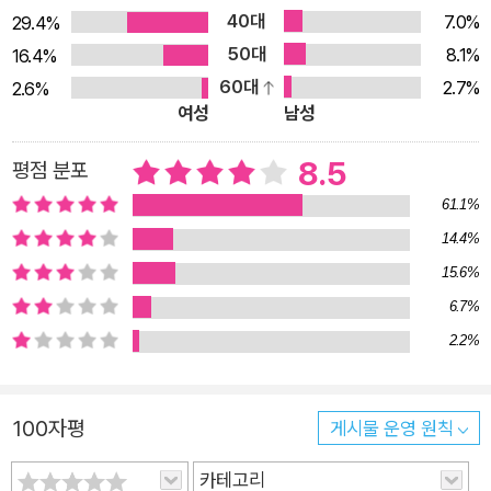
자 해상. 그녀는 드림시어터를 만들어낸 초창기 설계자 중 하나지
40대
7.0%
29.4%
만 최근엔 의뢰를 많이 받지 못하고 있다. 이런 해상에게 자신의
50대
8.1%
16.4%
기억을 바탕으로 드림시어터를 만들어 달라는 한 남자의 기이한
60대
2.7%
2.6%
의뢰가 들어온다. 나는 그 남자의 집에 초대되었다. 주저하지 않
여성
남성
고 받아들였다. 머뭇대지 않고 출발했다. 부르면 찾아가는 게 내
8.5
일이었다. 지금 내가 이 어둡고 낯선 거리에 서 있는 건 바로 그
평점 분포
때문이고. 이정표가 알려주기로, 이 거리의 이름은 만경로란다.
61.1%
―본문 9쪽 의뢰자인 경주의 기억은 비참하다. 도수치료사로 이
14.4%
름을 날리던 그에게 불운이 연이어 몰아닥친다. 아버지의 죽음에
15.6%
이어 의료사고로 직장을 잃고 설상가상, 자신과 싸우고 집을 나간
6.7%
동생이 노숙자 촌에서 시체로 발견된다. 실의에 빠진 경주는 급여
2.2%
가 높고 숙식을 해결할 수 있는 노숙자 재활시설 삼애원의 보안요
원으로 일하게 된다. 이상기후로 인해 유빙이 떠내려 오는 서해의
외딴 곶. 천애고원에 놓인 삼애원에 들어온 경주는 노숙자 사이에
100자평
게시물 운영 원칙
떠도는 소문을 듣게 된다. 인간이 죽지 않는 방법을 찾아냈다는
카테고리
것, 그리고 그 실험 대상으로 노숙자들에게 무작위 티켓이 발부되