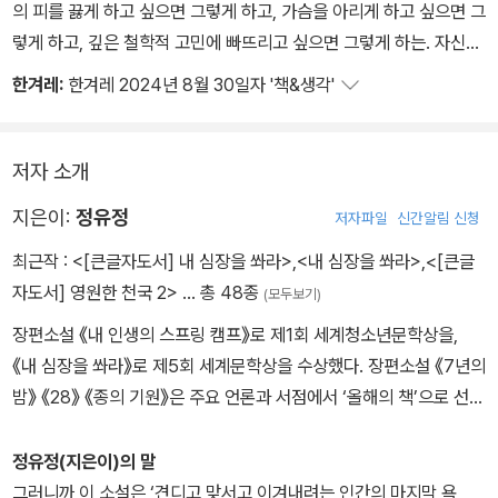
의 피를 끓게 하고 싶으면 그렇게 하고, 가슴을 아리게 하고 싶으면 그
‘그래, 이제부터 뭘 할 건데?˝
렇게 하고, 깊은 철학적 고민에 빠뜨리고 싶으면 그렇게 하는. 자신이
원하는 소설을 쓰기 위해 SF든 미스터리 스릴러든 러브 스토리든, 원
한겨레:
한겨레 2024년 8월 30일자 '책&생각'
하는 장르를 모두 가져와서 각각의 문법을 그대로 지키면서 잘라 붙
이고 이어서 ‘정유정’이라는 장르를 만들어내는.
가상현실에 대한 픽션은 수없이 많다. 그런데 ‘무엇이든 될 수 있고 무
저자 소개
엇이든 할 수 있다’는 자유가 ‘무언가를 붙잡을 수 있다’는 희망과는
지은이:
정유정
저자파일
신간알림 신청
다르다는 사실, 가상세계는 슬프고 막막한 곳임을 일깨우는 작품이
전에 있었나 싶다. 이 정도 두께의 책을 한 자리에서 이 정도 속도로
최근작 :
<[큰글자도서] 내 심장을 쏴라>
,
<내 심장을 쏴라>
,
<[큰글
읽은 게 얼마 만인지도 모르겠다. 정유정 작가는 ‘견디고 맞서고 이겨
자도서] 영원한 천국 2>
… 총 48종
(모두보기)
내려는 야성’이 삶을 설계에서 벗어나게 하고, 그래서 삶에 의미를 부
장편소설 《내 인생의 스프링 캠프》로 제1회 세계청소년문학상을,
여한다고 말한다. 나에게는 정유정이라는 이름이 바로 ‘문학적 야
《내 심장을 쏴라》로 제5회 세계문학상을 수상했다. 장편소설 《7년의
성’과 같은 의미로 다가온다.
밤》 《28》 《종의 기원》은 주요 언론과 서점에서 ‘올해의 책’으로 선정
되며 큰 화제를 모았고, 영미권을 비롯해 프랑스, 독일, 핀란드, 중국,
일본, 브라질 등 해외 22개국에서 번역 출판되면서 많은 독자들의 사
정유정(지은이)의 말
랑을 받고 있다. 이외에도 에세이 《정유정의 히말라야 환상방황》 《정
그러니까 이 소설은 ‘견디고 맞서고 이겨내려는 인간의 마지막 욕