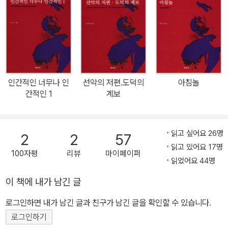
정의 철학을 기획하다》, 《파테이 마토스》, 《내 삶의 길을 누구에게 묻
《차라투스트라는 이렇게 말했다》로 집대성됐고 철학은 철학 분야를
는가》가 있고, 공저로는 《Nietzsche. Ruttler an hundertjahriger
넘어 실존주의와 포스트모더니즘에까지 영향을 크게 미쳤다. 《비극
Philosophietradition》(독일어 책임 번역자이자 공저자), 《서양철
의 탄생》(1872)에서 생의 환희와 염세, 긍정과 부정 등을 예술적 형
학과 주제학》, 《마음과 철학》, 《오늘 우리는 왜 니체를 읽는가》, 《철
이상학으로 고찰했으며, 《반시대적 고찰》(1873~1876)에서는 유럽
학, 죽음을 말하다》, 《처음 읽는 독일 현대철학》, 《처음 읽는 윤리
문화에 대한 회의를 표명하고, 위대한 창조자인 천재를 문화의 이상
학》, 《우리에게 과학이란 무엇인가》, 《데카르트에서 들뢰즈까지》,
으로 하였다. 이 사상은 《인간적인, 너무나 인간적인》(1878~1880)
인간적인 너무나 인
선악의 저편.도덕의
아침놀
《인생교과서: 니체》, 《스피노자의 귀환》, 《니체가 뒤흔든 철학 100
간적인 1
계보
에서 더 한층 명백해져, 새로운 이상에의 가치 전환을 시도하기에 이
년》 등이 있다. 번역서로는 《차라투스트라는 이렇게 말했다》, 《바그
른다. 《여명》(1881) 《즐거운 지혜》(1882)에 이어 《차라투스트라는
너의 경우·우상의 황혼·안티크리스트·이 사람을 보라·디오니소스 송
이렇게 말했다》(1883~1885)를 펴냈는데 ‘신은 죽었다’라고 함으로
가·니체 대 바그너》, 《유고(1887년 가을∼1888년 3월)》, 《유고(18
읽고 싶어요 26명
2
2
57
써 신의 사망에서 지상의 의의를 말하고, 영원회귀에 의하여 긍정적
읽고 있어요 17명
88년 초∼1889년 1월 초)》가 있다. 이외에도 서양철학에 관한 다수
인 생의 최고 형식을 보임은 물론 초인의 이상을 설파했다. 이 외에
100자평
리뷰
마이페이퍼
읽었어요 44명
의 학술논문과 일반인을 위한 글을 발표했다. 제24회 열암학술상 및
《선악의 피안》(1886) 《도덕의 계보학》(1887)에 이어 《권력에의
제2회 한국출판문화대상 저술상 수상했다.
이 책에 내가 남긴 글
의지》를 장기간 준비했으나 정신이상이 일어나 미완으로 끝났다. 니
체는 1889년 1월 3일 이탈리아의 토리노에서 발작을 일으킨 뒤부터
로그인하면 내가 남긴 글과 친구가 남긴 글을 확인할 수 있습니다.
어머니와 함께 예나에서 거주했다. 어머니가 죽자 여동생 엘리자베트
로그인하기
가 니체를 바이마르로 옮겼고, 그는 1900년 8월 25일 바이마르에서