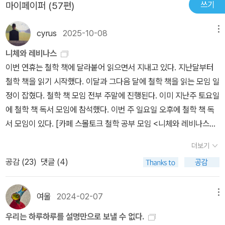
쓰기
마이페이퍼 (57편)
서라면, 니체의 전기가 될텐데, 츠바이크의 훌륭하지만 아주 간결한
책 말고는 아직 그의 전기를 읽어보지 못했다. 언제고 시간과 정성이
cyrus
2025-10-08
메뉴
되면, 카우프만이 쓴 전기를 제대로 읽어보고 싶다.1. 인생 추상화본
문의 앞의 세 장들은 일단 다 자화자찬으로 읽힌다. 나는 왜 이렇게 현
니체와 레비나스
명하고, 영리하고, 좋은 책을 쓰는지… 그런데막상 내용을 읽어보면,
이번 연휴는 철학 책에 달라붙어 읽으면서 지내고 있다. 지난달부터
실제로 그가 현명하고 영리한 이유를 찾기는 쉽지 않다. 첫 장에서는
철학 책을 읽기 시작했다. 이달과 그다음 달에 철학 책을 읽는 모임 일
그의 인생과 사상이 추상화처럼 그려져 있다. 아버지, 어머니, 여동
정이 잡혔다. 철학 책 모임 전부 주말에 진행된다. 이미 지난주 토요일
생, 바그너 내외(336), 자신이가르쳤던 학생들의 모습들이 살짝살짝
에 철학 책 독서 모임에 참석했다. 이번 주 일요일 오후에 철학 책 독
등장하지만, 니체만이알아들을법한 방식으로 언급된다. Z와 마찬가
서 모임이 있다. [카페 스몰토크 철학 공부 모임 <니체와 레비나스>
지로, 니체는건방지게도 독자들에게 자신의 말을 알아들을만한 '가장
지정 도서]* Bettina Bergo · Jill Stauffer 엮음, <Nietzsche an
더보기
정선된 귀'(365)를 요구한다. “나는 데카당이면서 동시에시작이
d Levinas: “After the Death of a Certain God”> (Columbia
다”(331), “때로는 병자의 관점으로 좀더 건강한 개념들과 가치들을
공감 (
23
)
댓글 (4)
Univ Pr, 2008년)지난주 토요일에 시작된 철학 책 독서 모임 이름
바라보기도 하고, 반대로 풍부한 삶의 충만과 자기 확신의 관점에서
은 ‘니체와 레비나스(Nietzsche and Levinas)’다. 모임 이름은 지
데카당스 본능의 은밀한 작업을 보기도 한다”(333), “건강에의 의지
정 도서 제목이기도 하다. <니체와 레비나스>는 국내에 번역되지 않
여울
2024-02-07
메뉴
와 삶에의 의지를 나의 철학으로 만들었다”(334),“동정을 극복하는
은 책이다. 영문으로 된 원서를 읽는 것이 아니라 우리말로 번역된 것
우리는 하루하루를 설명만으로 보낼 수 없다.
것은 고귀한 덕이다”(339), “나는 인간을 사랑하지만, 그것은 그들에
을 읽는다. AI 번역기로 한 것이라서 어색한 문장이 있지만, 그래도 읽