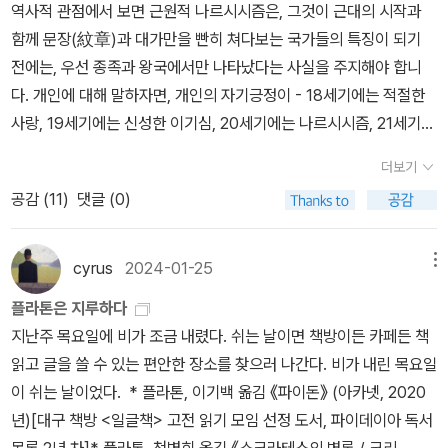
역사적 관점에서 보면 근원적 나르시시즘은, 그것이 근대의 시작과
게 공감하기 때문이 아니라, 그 공감을 참아내기 때문이고, 내게 필요
을 만하다. * [품절] 프리드리히 니체, 안성찬 · 홍사현 함께 옮김, 《즐
함께 문장(紋章)과 대가만을 빤히 쳐다보는 국가들의 특징이 되기
한 것은 고독이다”(346) … 니체의 여러 저작들에서나왔던 이야기들
거운 학문. 메시나에서의 전원시. 유고(1881년 봄-1882년 여름》
전에는, 우선 종족과 왕국에서만 나타났다는 사실을 주지해야 합니
이 다시금 반복되는데, 이것들 역시 보배라기보다는 하나하나가 다
(책세상, 2005년) * 프리드리히 니체, 박찬국 옮김, 《차라투스트라
다. 개인에 대해 말하자면, 개인의 자기긍정이 - 18세기에는 적절한
독자성을 갖고 있는 구슬들같을 뿐이라는 생각이 드는 것을 보면, 내
는 이렇게 말했다: 모든 사람을 위한, 그리고 어느 누구를 위한 것도
사랑, 19세기에는 신성한 이기심, 20세기에는 나르시시즘, 21세기에
귀는 아리아드네의 작고 동그란 귀가 아니라, 나귀의 긴 귀인가보다.
아닌 책》 (아카넷, 2025년) [카페 스몰토크 <니체 읽기> 모임 지정
는 자기 디자인으로서 - 죄의 그늘에서 벗어나도 될 때까지 오랫동안
ㅋㅋ2. 취향두 번째 장에서 니체는 자신의 취향(Geschmack, tast
도서 (2022년)]* 프리드리히 니체, 김인순 옮김, 《차라투스트라는
더보기
기다려야 했습니다. 니체는 현대의 유일한 언어이론가로서 이러한 근
e) [a. k. a. 자기방어 본능에 대한 관용적 표현]을 그가 접한 것들에
이렇게 말했다》 (열린책들, 2015년) * 프리드리히 니체, 박찬국 옮
공감 (
11
)
댓글 (0)
본상황을 조망하였습니다. 175p 제퍼슨 성경; 그래서 나는 찌꺼기에
대한 호오를 분명히 함으로써 명확히 밝힌다. 이는 그가 비판하는 無
김, 《안티크리스트》 (아카넷, 2013년) * [품절] 프리드리히 니체,
서 금을 분리해서 금을 그에게 돌려준다. 반면 나는 찌꺼기를 몇 명의
私(Selbstlosigkeit; selflessness)에 대립되는 태도이다. 곧 “많은
백승영 옮김, 《바그너의 경우. 우상의 황혼. 안티크리스트. 이 사람을
제자들과 어리석음과 악함에 넘길 것이다라고 한다. 제퍼슨은 역사적
것을 보지 말고, 듣지말며, 자기에게 접근하게 놔두지 말라는” 명령(3
cyrus
2024-01-25
메뉴
보라. 디오니소스 송가. 니체 대 바그너》 (책세상, 2005년)책의 부제
예수를 찾은 것도 아니고 이해 가능한 예수를 찾은 것도 아니다. 그는
66-7)이 표출된 거리두기의 파토스가 정리되지 않은 채 표출하는 것
는 ‘어떤 신의 죽음 이후(After the Death of a Certain Go
플라톤은 지루하다
찬양의 대상을 찾았고, 그를 칭송하는 것은 공동의 도덕적 가치를 붙
처럼 보인다. - 좋아하는 것: 어떤행동의 나쁜 결과를 가치 문제에서
d)’다. ‘신의 죽음’은 니체 철학의 핵심 용어다. 오랫동안 서양을 지탱
지난주 목요일에 비가 조금 내렸다. 쉬는 날이면 책방이든 카페든 책
잡음으로써 화자를 확실한 공동승리자로 만든다. 나중에 레오 톨스토
철저히 배제하는 것; 영양 섭취(nutrition);피에몬테 요리; 아침에 한
해 온 철학의 두 기둥을 무너뜨리는 선언이다. 철학의 두 기둥은 고대
읽고 글을 쓸 수 있는 편안한 장소를 찾으러 나간다. 비가 내린 목요일
이도 비슷한 수단으로 신약의 개인적 버전을 편집했고 그것을 일종
잔 마시는 차, 차마시기 한 시간 전에 마시는 기름 뺀 진한 카카오 한
그리스 철학부터 시작된 형이상학적 이상주의와 그리스도교의 초월
이 쉬는 날이었다. * 플라톤, 이기백 옮김 《파이돈》 (아카넷, 2020
의 ‘다섯번째 복음’으로 제시했다. 다시 말해 복음주의와 계몽의 러시
잔; 걷는 것; 파스칼, 몽테뉴, 셰익스피어, 몰리에르, 코르네유, 라신,
적인 신을 뜻한다. 철학의 두 기둥을 부여잡은 인간은 관념론을 쫓아
년)[대구 책방 <일글책> 고전 읽기 모임 선정 도서, 파이데이아 독서
아 식 공존방식을 제시했다. 187p“나는 그리스도이다. 그러나 누구
모파상, 스탕달, 하인리히 하이네, 실재론자 베이컨;파리; 쇼팽 - 싫어
다녔고, 자유와 욕망을 부정했다. 그들은 정신적으로 타락한 죄인이
목록 2년 차]* 플라톤, 천병희 옮김 《소크라테스의 변론 / 크리