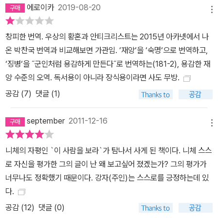
에로이카
2019-08-20
메뉴
창피한 번역. 우상의 황혼과 안티크리스트는 2015년 아카넷에서 나
온 박찬국 번역과 비교해보면 가관임. ‘재앙‘을 ‘숙명‘으로 번역하고,
‘징병‘을 ˝군인처럼 용감하게 만든다˝로 번역하는(181-2), 용감한 재
앙 수준의 오역. 독서용이 아니라 장식용이라면 사도 무방.
공감 (
7
)
댓글 (1)
september
2011-12-16
메뉴
니체의 자평인 `이 사람을 보라`가 탐나서 사게 된 책이다. 니체 스스
로 자신을 평가한 그의 글이 난 왜 보고싶어 졌겠는가? 그의 평가가
너무나도 정확했기 때문이다. 강자(주인)는 스스로를 긍정하는데 있
다.
공감 (
12
)
댓글 (0)