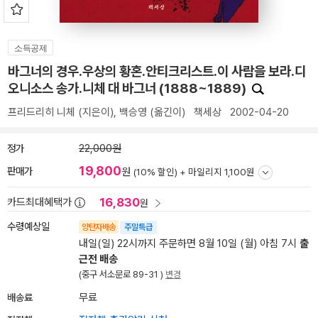
소득공제
바그너의 경우.우상의 황혼.안티크리스트.이 사람을 보라.디
오니소스 송가.니체 대 바그너 (1888~1889)
프리드리히 니체
(지은이),
백승영
(옮긴이)
책세상
2002-04-20
정가
22,000원
19,800
판매가
원
(10% 할인) +
마일리지 1,100원
16,830
카드최대혜택가
원
수령예상일
양탄자배송
주말특급
내일(일) 22시까지 주문하면 8월 10일 (월) 아침 7시
출
근전 배송
(중구 서소문로 89-31 )
변경
배송료
무료