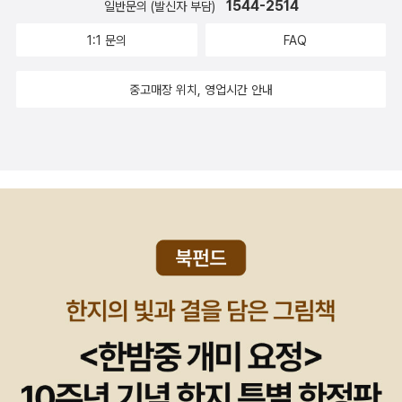
다.) 게다가 학술 서적 읽는 것에 능숙하지 않은 사람들은 이 책의 내
1544-2514
일반문의 (발신자 부담)
다. 도발할 만한 독자에게 치료용 모욕이 되고, 이 모욕이 면역반응을
자들에게서도 썩은 냄새를 맡고, 국가와 시장에서도 썩은 냄새를 맡
홀을 이 전율과 함께 받아들인다면, 우리는 디오니소스적인 것의 본
사람들이 자신과 하이네를 ‘독일어를 사용한 최초의 예술가들’이라고
용이나 문체에 많은 어려움을 느낄 것이다. 그럼에도 이 책들을 추천
유발한다. 이는 도덕적 차원에서 이루어지는 예방접종 서술과 일치한
는다. 이 냄새란 '자기 방어 본능'이다(366). <기생충>에서의 그 냄
질을 엿볼 수 있다.(p33)... 아폴론적 경향은 논리적 도식주의로 변질
1:1 문의
FAQ
평가할 거로 확신했다(《이 사람을 보라》).하지만 저자는 매독으로 고
하는 건 크게 두 가지 이유에서다. 하나는 이 책들이 니체의 저서들을
다. 다른 방식으로 이미 후원자가 된 사람은 아마 니체가 없어도 일이
새, 언제나 선을 넘지만, 자기 냄새는 맡을 수 없기 때문에 감출 수 없
되었다. 우리는 에우리피데스에게서 이와 유사한 상황을 관찰할 수
생한 유명 인사들이 남긴 작품들 모두 매독과 관련 있다고 단정하지
두루 섭렵하면서, 부조가 아닌 환조로서 니체의 상을 조각하고 있다
이루어진다는 것을 알아챌 것이다. 혼자일 수 없고 더더욱 혼자가 되
는 냄새... 니체가 “어떻게 모든 것이 맛있을 수 있는가?”(447)라고
있으며, 그 밖에도 디오니소스적인 것이 자연주의적 격정으로 변했음
중고매장 위치, 영업시간 안내
않는다. 저자는 창작 활동이 매독과 무관하다는 의견을 제시하면서
는 점이고, 다른 하나는 그렇게 조각된 얼굴이 독특한 표정을 지니고
고 싶어하지 않는다는 것이 도발적인 관대함의 천성이다. 후원자의
물었듯, 나는 그에게 [혹은 그의 코 안에 있다는 천재성(457)에게]
을 인지할 수 있다. _ 프리디리히 니체, <비극의 탄생>, p111 조르바
유명한 매독 환자들의 삶에 신중하게 접근한다. [주1] 지프는 필명
있다는 점이다.핑크는 원래 하이데거의 제자였다. 그러나 그는 하이
관대함은 그 자체가 다른 생각의 산출, 다시 말해 경쟁을 지향한다. 관
'썩은 냄새는 다 똑같은 썩은 냄새인가?”라고 묻고 싶다. '썩은 냄
를 디오니소스에 대치시키는 것이 부담스럽다고 하면, 다음에 나오는
이다. 본명은 시빌 리케티 드 미라보(Sibylle Riqueti de Mirabea
데거의 해석 '니체는 최후의 형이상학자이자 형이상학의 완성자다'라
대함은 독점되는 것이 아니라 경쟁을 요청하는 것이다. 좋은 사람은
새'라는 본능적 거부감의 발동은 싫다는 비명일 뿐, 내 고급진 취향에
'개별화 원리의 부정'을 통해 공통점을 찾아보자. 여기에 더해 조르바
u)다. [주2] 네이버 두산백과에 등재된 이름은 ‘앙리 메이약’이다.
는 평가에 동의하지 않고 '존재와 생성이 유희로서 파악될 때, 니체는
관대함을 독점하는 퇴폐적인 사람이다. 경쟁자가 없기 때문에 그 이
어울리지 않는다는 투정일 뿐, 잘못되었다는 비판 혹은 진단이 될 수
의 연인인 오스탕스 부인에게서 여신(女神)아프로디테를 발견한다
이미 형이상학에 붙들려 있지 않다'고 한다.2. 알렉산더 네하마스(A.
상은 권력에 의지하게 된다. 그래서 자신의 사정권에서 벗어나는 것
없다. 당연히 그것이 왜 잘못되었는지도, 그 잘못들에 대한 대안도 추
면, 애인인 조르바에게도 신격(神格)을 부여해 주는 편이 공정하지
Nehamas) <니체-문학으로서의 삶 :Nietzsche-Life os Literatu
을 싫어한다. 216-217p 우리는 개인주의를 우연한 또는 피할 수 있
론되지 않는다. 냄새가 선을 넘지 못하도록 멀리 거리를 두는 수밖에
않을까. 다소 억지스런 설정이지만, 이렇게 봤을 때 이들의 세계는 그
re (김종갑 옮김, 책세상, 1994) 오~알라딘에 있다.1985년에 출간,
는 심성사적 조류가 아니라 인류학적 분기점으로 이해한다. 역사 이
없다. 그 잘난 귀족적 취향은 아랫것들의 삶을 비하할 뿐, 그리고 무언
리스 비극의 세계이고, 올림푸스의 신계라 할 수 있겠다. 그렇지만, 그
번역은 1994년에 이루어졌다.네하마스의 니체는 자신의 책을 읽는
전의 첫 번째 고립은 자연으로부터 인간 해방으로, 역사적인 두 번째
가를 좋아하거나 싫어할 뿐, 무식하고 천한 '잡것들'과 섞이려 하지 않
들 밖의 세계는 다른 세계다. 수도원의 숨겨진 비밀과 과부를 마녀로
독자들을 끌어들여 공동의 세계를 창조하고 싶어하는 말 그대로의
고립은 “인간에 대한 인간의 지배”로 귀결되었다. 개인주의는 현대
는다. 정녕 니체는 '사회'를 '무리'와 동일시하는 배배 꼬인 꼰대일 뿐
모는 어둠의 시대를 연상시키는 주위는 분명 화자와 조르바의 세계와
'작가'이다.그는 읽는 사람들을 자꾸 동료로 끌어들인다. 이야기를 듣
세계를 구성하는 모든 것과 돌아가면서 차례로 동맹을 맺는다. 즉 진
인가? - 니체가 스펜서를 물고 늘어지며 사회과학을 거부하고자 한
는 구분되는 중세(中世)시대다. 이렇게 본다면, 다른 세계는 고대와
는, 책을 읽는 너의 입장은 무엇인가? 너라면 어떻게 할 것인가? 내생
보와 반동, 좌파적 정치프로그램과 우파적 정치프로그램, 국가적인
것은 번짓수를 잘못 찾아도 한참 잘못 찾은 것이다. - 최근의 니체 소
중세의 대립으로도 읽힐 수 있겠다. 잠시 옆으로 새지만, 개인적으로
각은 이렇다. 그렇다면 네 생각은 어떤가? 그것은 니체 자신의 물음
동기와 초국가적인 동기가 동맹을 맺고, 남성주의적인 기획과 여성해
비는 니체를 ‘아니오’라고할 줄 모르고 ‘예’만 할 줄 아는 나귀로 만들
<그리스인 조르바>에서 과부의 등장 장면을 통해 영화 <말레나 Mal