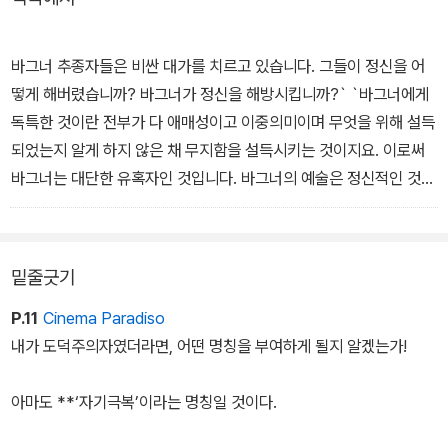
한국어판 책세상 니체전집 15 <바그너의 경우. 우상의 황혼. 안티크
리스트. 이 사람을 보라. 디오니소스 송가. 니체 대 바그너>는 바로 거
센 폭풍과도 같은 니체의 마지막 정열과 사상적 결정체가 담긴 저작
바그너 추종자들은 비싼 대가를 치르고 있습니다. 그들이 정신을 어
이다.
떻게 해버렸습니까? 바그너가 정신을 해방시킵니까?` `바그너에게
독특한 것이란 전부가 다 애매성이고 이중의미이며 무엇을 위해 설득
이 여섯 작품은 니체가 카를로 광장에서 쓰러지기 직전에 씌어진 니
되었는지 알게 하지 않은 채 무지함을 설득시키는 것이지요. 이로써
체 최후의 저작들로 그간의 니체가 보여주었던 현대성 비판, 반그리
바그너는 대단한 유혹자인 것입니다. 바그너의 예술은 정신적인 것
스도교적 고찰 등 그의 핵심 사상이 총정리되어 있다. 특히 예술(그중
중 지쳐 있는 것, 죽어버린 것, 삶에 위협적인 것, 세계 비방적인 것은
에서도 음악), 정치, 역사에 대한 니체의 시각이 적나라하게 드러나
모두 비밀리에 보호하고 있습니다` `이것이 그가 이상이라는 빛의 장
있어 니체 후기 철학의 결정판으로 평가받고 있다.
막 안에 감추어둔 가장 비열한 반계몽주의입니다. 그는 허무적인(`불
밑줄긋기
교적인`) 본능에 아첨하며, 이 본능을 음악으로 꾸며냅니다. 그는 그
리스도교 정신 전부에, 데카당스에 대한 종교적인 형식 전부에 아첨
P.11
Cinema Paradiso
을 합니다. 귀 귀울여 들으십시오：황폐해진 삶의 토양 위에서 자라
내가 도덕주의자였더라면, 어떤 명칭을 부여하게 될지 알겠는가!
난 모든 것, 초월과 피안이라는 날조된 모든 것은 바그너의 예술에서
가장 고상한 후원을 받습니다.
아마도 **‘자기극복’이라는 명칭일 것이다.