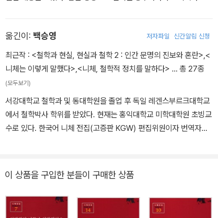
스피노자의 무신론적 사상에 감화되어 신학을 포기했다. 이후 본대학
교와 라이프치히대학교에서 언어학과 문예학을 전공했는데 박사 논
옮긴이:
백승영
저자파일
신간알림 신청
문을 제출하기 전에 이미 명문대인 스위스 바젤대학교에 초빙될 만큼
뛰어난 학생이었다. 1869년부터 스위스 바젤대학교에서 고전문헌학
최근작 :
<철학과 현실, 현실과 철학 2 : 인간 문명의 진보와 혼란>
,
<
교수로 일하던 그는 1879년 건강이 악화되면서 교수직을 그만두었
니체는 이렇게 말했다>
,
<니체, 철학적 정치를 말하다>
… 총 27종
다. 편두통과 위통에 시달리는 데다가 우울증까지 앓았지만 10년간
(모두보기)
호텔을 전전하며 저술 활동에 매진했다. 겨울에는 따뜻한 이탈리아에
서강대학교 철학과 및 동대학원을 졸업 후 독일 레겐스부르크대학교
서 여름에는 독일이나 스위스에서 지내며 종교, 도덕 및 당대의 문화,
에서 철학박사 학위를 받았다. 현재는 홍익대학교 미학대학원 초빙교
철학 그리고 과학에 대한 비평을 썼다. 그러던 중 1889년 초부터 정
수로 있다. 한국어 니체 전집(고증판 KGW) 편집위원이자 번역자이
신이상 증세에 시달리다가 1900년 바이마르에서 생을 마감했다. 니
며, 《Interpretation bei F. Nietzsche. Eine Analyse》, 《니체, 디
체는 인간에게 참회, 속죄 등을 요구하는 기독교적 윤리를 거부했다.
오니소스적 긍정의 철학》(이론철학), 《니체, 철학적 정치를 말하다》
본인을 ‘망치를 든 철학자’라고 부르며 규범과 사상을 깨려고 했다.
(실천철학), 《니체는 이렇게 말했다 <차라투스트라는 이렇게 말했다
이 상품을 구입한 분들이 구매한 상품
“신은 죽었다. 우리가 신을 죽였다”라고 한 그는 인간을 끊임없이 능
>에 대한 철학적·문학적 해석》을 썼다. 네이버 지식백과 《우상의 황
동적으로 자신의 삶을 창조하는 주체와 세계의 지배자인 초인(超人)
혼》, 《차라투스트라는 이렇게 말했다》, 《도덕의 계보》, 《유고》의 해
에 이를 존재로 보았다. 초인은 전통적인 규범과 신앙을 뛰어넘어 새
설자이기도 하다. 이외의 단독 저서로는 《니체, 건강한 삶을 위한 긍
로운 가치를 만들어내는 인간을 의미한다. 니체의 이런 철학은 바로