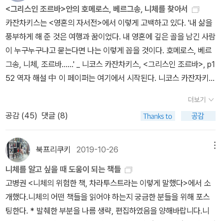
포함 원서도 두권(..음 읽을 수..있겠지?)어떤 아이부터 읽어야 할지
이다. 19세기와 20세기의 대부분을 요약하는 말이며, 이미 21세기
의 반교회 구호는 모두 이제까지 도덕이라고 믿어온 것과 그 도덕
아포리즘(aphorism) 위주로 된 니체의 글을 좋아하지 않는다고 했
<그리스인 조르바>안의 호메로스, 베르그송, 니체를 찾아서
을 조명해보려고 한다. * [절판] 데버러 헤이든 《매독: 매독 그리고
고 주장한다. 니체는 자신이 쓴 책들을 소개한 《이 사람을 보라》에서
많이 혼란 스럽다.1등만 모아놔도 순위가 갈리듯.주문 때는 분명 다
전체의 방향을 예고하는 말이다. 다른 한편으로 좋은 소식과 자기찬
이 제시한 삶을 사는 선한 인간, 곧 눈을 깜박이는 최후의 인간들을 겨
다. 그 이유는 짧은 문장을 보면 볼수록 니체가 뭘 말하려고 하는지 이
카잔차키스는 <영혼의 자서전>에서 이렇게 고백하고 있다. '내 삶을
어둠 속의 신사들》 (길산, 2004)니체와 모파상은 매독 환자였다.
《비극의 탄생》이 ‘그리스(예술)을 와해시킨 소크라테스’를 최초로 비
빨리 읽고 싶어 주문 했지만한 권 씩 읽어야 하니까. 행복한 고민 시
양 에너지의 병합을 향한 방향이다. 그래서 ‘견유적’이란 말과 ‘복음
냥한다. 이 도덕은 있는 그대로의세계 대신 ‘피안(beyond)’과 ‘참된
해하기 어렵다고. * 에밀 시오랑 《태어났음의 불편함》 (현암사, 202
풍부하게 해 준 것은 여행과 꿈이었다. 내 영혼에 깊은 골을 남긴 사람
이 두 사람 모두 정신 발작과 착란 증세를 보였다. 니체의 친구 페터
판한 책이라고 자평했다.플라톤의 글이 나만 지루하게 느꼈던 것은
작!!
적’이란 말은 이제부터 항목별로 같은 의미를 지닌다. 210-211p 우
세계’ 개념을 고안해냈다. 그도덕은 삶을 신으로 대체하고, 인류를 개
0)* [구판 절판] 에밀 시오랑 《지금 이 순간, 나는 아프다: 태어남의
이 누구누구냐고 묻는다면 나는 이렇게 꼽을 것이다. 호메로스, 베르
가스트(Peter Gast)는 정열을 중시하는 니체의 디오니소스(Diony
아니다. 니체 역시 도덕과 최고선을 설파하는 플라톤에 반감을 느꼈
리는 니체를 최초의 진정한 후원자로 불러도 될 것이다. 좀더 고상한
선한다는 신성한 구실로 삶의 피를 빨아대는 흡혈귀이다. 책의 마지
불행에 대해》 (챕터하우스, 2013) 그러면서 에밀 시오랑(Emil Cior
그송, 니체, 조르바......' _ 니코스 카잔차키스, <그리스인 조르바>, p1
sos) 철학이 그가 미쳤기에 나올 수 있었다고 주장했다. 그렇지만 대
다. * 프리드리히 니체, 박찬국 옮김 《우상의 황혼》 (아카넷, 2015
선물은 부채를 지우지 않는 선물, 보답하지 않아도 되는 귀족 작위의
막에 니체는 “나를 이해했는가?”라고묻고 “디오니소스 대 십자가에
an)의 《지금 이 순간, 나는 아프다》(개정판: 《태어났음의 불편함》)가
52 역자 해설 中 이 페이퍼는 여기에서 시작된다. 니코스 카잔자키스
다수의 학자들은 니체가 세상을 떠나기 직전까지(1888년 10월~12
년) 플라톤은 지루하다. 결국 플라톤에 대한 나의 불신은 깊은 곳에까
수여 같은 선물을 건네 줄 경우이다. 니체는 이런 목적을 위해 받고-
못박힌 자”라고 서명하였다. 『권력의지』 (카우프만 편집본) 1052절
아포리즘 형식으로 되어 있어서 읽는 데 애먹었다고 했다. 부부 책방
(Nikos Kazantzakis, 1883 ~ 1957)에게 깊은 영향을 끼친 호메
월) 쓴 후기 저서야말로 그가 매독에 걸리지 않았다는 확실한 증거라
지 이르고 있다. (《우상의 황혼》 중에서, 박찬국 옮김, 169~170쪽)
더보기
도망가는 선물을 고안해서, 격언, 시와 논증의 형식으로 사방에 뿌린
에따르면, 기독교에서 고통은 신성한 유형의 존재에 이르는 길이고,
지기는 좋은 책을 알아볼 줄 아는 나의 안목과 다양한 분야의 책을 읽
로스(Homeros, BC 8세기 ?), 앙리 베르그송(Henri-Louis Bergs
고 주장한다. 그들이 언급한 니체의 후기 저서는 《우상의 황혼》, 《안
몸과 정신을 철저히 구분하려는 소크라테스식 이분법을 비판한 회원
공감 (
45
)
댓글 (8)
다. 그에 따르면 후원자와 동등해지겠다는 자극을 받은 모든 사람은
십자가에못박힌 신은 생명을 향한 저주를 나타낸다. 반면, 디오니소
는 나의 독서 편력을 대단하게 여기는데, 두 분의 독서 이력과 비교하
on, 1859 ~ 1941), 프리드리히 니체(Friedrich Wilhelm Nietzsc
티크리스트》, 《바그너의 경우》, 《이 사람을 보라》다.모파상은 20세
들도 있었다. 나도 별로였다. 사실 난 플라톤을 좋아하지 않는다. ‘몸-
고상하게 될 수 있다. 여기서 언급되는 귀족은 역사적 형태의 귀족에
스에게는존재 자체가 엄청난 크기의 고통을 정당화할 만큼 충분히 신
면 한참 멀었다. ‘직립보행’에 있는 책들 대부분은 부부 책방지기가 최
he, 1844 ~ 1900)가 <그리스인 조르바 Zorba the Greek>에서
때부터 여자들과 함께 센 강에서 보트 놀이를 즐겼다. 아마도 여러 여
정신’ 이분법은 상당히 오랫동안 서양철학의 기본 뼈대가 되었다. 이
서 읽어낼 수 없다. 아마 예수라는 인물의 부드러운 바보스러움과 부
성한 것이며, 갈가리 찢긴 디오니소스는 영원히새롭게 태어날 생명의
소 한 번은 읽었다. 그런데 나는 그런 책들을 사놓고도 조금이라도 읽
어떤 식으로 표현되었을까. 이에 대한 이야기를 해보자. 조르바야말
자를 만나면서부터 매독에 걸렸을 수 있다. 1877년에 모파상은 자신
북프리쿠키
2019-10-26
메뉴
분법은 또 다른 이분법을 낳는다. 이성, 정신, 영혼을 중시한 철학자들
처의 주체적인 위생학을 제외한다면 인류의 역사에서 이제까지 진정
약속이다. 아마도 니체는 과거에 살았던 자신의 삶과 현재의 삶과 미
을 생각조차 하지 않는다. 부부 책방지기는 내가 구매했지만 안 읽은
로 내가 오랫동안 찾아다녔으나 만날 수 없었던 바로 그 사람이었다.
이 매독에 걸렸다는 사실을 확인했다. 그 당시 매독은 ‘하늘이 내린
은 남성이었다. 이것과 반대되는 감정, 몸, 욕망은 모두 여성에게만 해
니체를 알고 싶을 때 도움이 되는 책들
한 고상함은 없었다는 것이 니체의 결정적인 설정이다. 212-213p
래의 그의 흔적 모두를 긍정하며Ecce Homo를 썼을 것이다. 그리고
책들에 대한 자신의 감상을 밝히는데, 나는 그게 ‘스포일러’라고 생각
그는 살아 있는 가슴과 커다랗고 푸짐한 언어를 쏟아 내는 입과 위대
벌’이라고 불릴 정도로 치료하기 쉽지 않은 병이었다. 불치병에 걸린
당하는 개념으로 자리 잡혔다. 고전 독서를 즐기는 분들 대부분은 텍
고병권 <니체의 위험한 책, 차라투스트라는 이렇게 말했다>에서 소
고상하다는 것이 모욕당하지 않고 먼 목표를 겨냥하는 힘으로부터 유
이러한 자신의 모습을 사람들에게 제대로 이해하고있느냐고 묻는 것
하지 않는다. 오히려 내게 자극을 준다. 책을 적극적으로, 그리고 제대
한 야성의 영혼을 가진 사나이, 아직 모태(母胎)인 대지에서 탯줄이
사실에 충격을 받은 모파상은 한동안 우울증에 빠졌지만, 어떻게
스트를 눈으로 읽고, 그걸 머릿속에 입력한다. 고전 한 권을 다 읽으면
개했다.니체의 어떤 책들을 읽어야 하는지 궁금한 분들을 위해 포스
래하는 행위나 사상을 위한 칭호가 되어야 한다면, 고상하다는 술어
같다.6. Reading Nietzsche with malice지금까지 이 친절하지 않
로 읽게 만들도록 해준다.책방에서 망중한을 즐기는 중에 주문한 책
떨어지지 않은 사나이였다. _ 니코스 카잔차키스, <그리스인 조르바
든 매독 환자라는 사실을 숨기기 위해 사람들 앞에서 활발해 보이려
입에서 텍스트가 줄줄 나온다. 그들은 스스로 기뻐한다. ‘내가 어려운
팅한다. * 발췌한 부분을 나름 생략, 편집하였음을 양해바랍니다.니
는 이제 더 이상 전통을 가지고 방어될 수는 없다. 고상함은 미래를 향
은 책을 선의를 갖고, 그러니까 도대체 저자가 하고자한 말이 무엇이
이 알라딘 서점에 도착했음을 알리는 메일이 왔다. 원래 카톡 메시지
>, p11 <그리스인 조르바>에서 화자인 '나'가 조르바에 대해 설명한
고 애썼다. 모파상의 발작과 착란 증세가 더욱 심해지자 1893년에 친
고전을 다 읽었고, 제대로 이해했어.’ 이런 분들은 고전(사상)과 한 몸