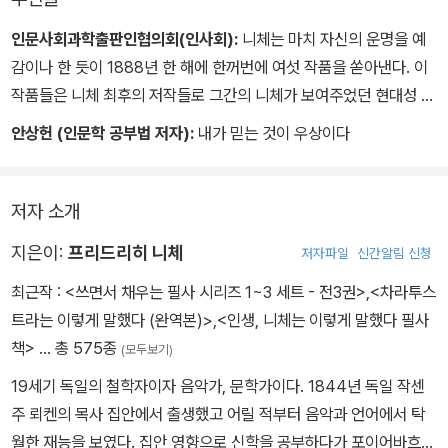
인문사회과학출판인협의회(인사회):
니체는 마치 자신의 운명을 예
감이나 한 듯이 1888년 한 해에 한꺼번에 여섯 작품을 쏟아낸다. 이
작품들은 니체 최후의 저작들로 그간의 니체가 보여주었던 현대성 비
판, 반그리스도교적 고찰 등 그의 핵심 사상을 총망라하고 있다.
안상헌 (인문학 공부법 저자):
내가 믿는 것이 우상이다
저자 소개
지은이:
프리드리히 니체
저자파일
신간알림 신청
최근작 :
<쓰면서 채우는 필사 시리즈 1~3 세트 - 전3권>
,
<차라투스
트라는 이렇게 말했다 (완역본)>
,
<인생, 니체는 이렇게 말했다 필사
책>
… 총 575종
(모두보기)
19세기 독일의 철학자이자 음악가, 문학가이다. 1844년 독일 작센
주 뢰켄의 목사 집안에서 출생했고 어릴 적부터 음악과 언어에서 탁
월한 재능을 보였다. 집안 영향으로 신학을 공부하다가 포이어바흐와