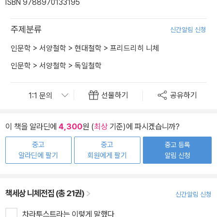
ISBN 9788970133195
주제분류
신간알림 신청
인문학
>
서양철학
>
현대철학
>
프리드리히 니체
인문학
>
서양철학
>
독일철학
선물하기
공유하기
이 책을 알라딘에
4,300
원 (
최상
기준)에 파시겠습니까?
중고
중고
중고 등록
알라딘에 팔기
회원에게 팔기
알림 신청
책세상 니체전집 (총 21권)
신간알림 신청
차라투스트라는 이렇게 말했다