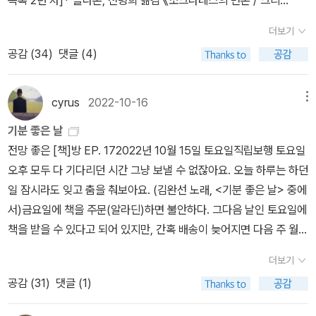
나 다 그렇게 되기를, 즉 진지하게 그의 가르침에 끌리고··· ··· 자신에
하는 것: 양심의 가책; 신(너희는 생각해서는 안 된다!는 금지),영혼불
되고 싶지 않다. 철학의 두 기둥 앞에 서서 자신들이 지켜야 할 도덕과
톤 / 파이돈 / 향연》 (도서출판 숲, 2012년)‘토요일 고전 읽기 모
게 모든 인간적인 탁월함을 돌리고 싶어 한다는 의미에서 그렇다.” 1
멸, 구원, 피안; 독일 요리 전반, 독일 정신, 알코올(와인, 독일 맥주), i
더보기
기독교 교리를 반복적으로 새겼다. 니체는 ‘신’을 죽이려고 철학의 두
임’ 장소이자 책방인 <일글책>에서 읽으려고 한 책들을 가방에 담았
89p 니체가 고대 유럽적인 전통과 단절했다는 것은 말의 간접적인
n vinoveritas, 간식, 커피; 앉아 있는 것; (독일 제국적으로변해버
공감 (
34
)
댓글 (4)
기둥을 향해 망치를 휘둘렀다. 철학의 두 기둥에 해방된 인간은 자신
다. 내가 읽고 있는 책과 독서 모임 참석을 위해 읽어야 할 책을 챙겼
자기칭송 기능이 계몽의 일정한 수준부터 더 이상 이신론 理神論 적
린) 바그너!!; 생각하는 능력을 잃고 반응만 하고있을 뿐, 스스로는 더
의 삶을 긍정하며 스스로 삶의 의미를 만들 줄 안다.<니체와 레비나
다. 플라톤(Plato)의 《파이돈》이 독서 모임 선정 도서다. 그런데 토
이고 교양 개신교적인 타협으로 보장되지 않는다는 점을 말한다. 기
이상 생각하지 않는, 책을 그냥 ‘뒤적거리는’ 학자 (368); 심지어아침
스> 첫 번째 시간은 레비나스 철학이 등장하기 전의 철학사를 되돌아
요일이 거의 코앞에 왔는데도 정작 <일글책>에 오면서 읽은 책은
cyrus
2022-10-16
메뉴
적의 보고를 생략하고 청중 앞에서 예언자적 협박이나 호소하는 계시
놀을 맞을 때 책 한 권을 읽는 것.3. 존재, 생성, amor fati좀 지루하
보는 강연으로 시작했다. 강연자는 과거에 니체와 미셸 푸코(Michel
《파이돈》이 아니었다.책방 주인장이 작년에 직장인이 되면서 평일 <
록을 말하는 방법으론 아무 것도 할 수 없다. 반드시 제퍼슨 식의 절충
다 싶은 취향 표명의 퍼레이드 끝에, 이 책의 부제인 “어떻게 사람은
기분 좋은 날
Foucault) 철학 독서 모임을 진행했던 카페 스몰토크의 주인장 ‘김
일글책>은 책방 주인장을 대신해 일일 책방지기 두 분이 지키고 있
주의를 넘어서는 표현전략을 개발해야만 한다. 192p 받아들일 수
자기의 모습이 되는가(How one becomes whatone is)?”에 대
전망 좋은 [책]방 EP. 172022년 10월 15일 토요일직립보행 토요일
사장’님이다. * 플라톤, 강철웅 옮김, 《소크라테스의 변명》 (아카넷,
다. 책방지기 한 분은 책방 근처 연극 극단에 소속된 배우다. 또 다른
없게 되어버린 텍스트와 고통스러운 유사성을 피할 수 있을 정도로
한 대답이 9절에서 시전된다. 부제의한국어 번역은 니체가 염두에 둔
오후 모두 다 기다리던 시간 그냥 보낼 수 없잖아요. 오늘 하루는 하던
2020년) * 플라톤, 이기백 옮김, 《크리톤》 (아카넷, 2020년)니체
책방지기는 토요일 고전 읽기 모임 회원이며 별칭은 ‘조약돌’이다. 목
새로워야 하고, 익숙한 복음의 잔고를 적어도 형식적으로 계속 기록
바를 (독어는 차치하고) 영어가보여주는 만큼 전혀 보여주지 못한다.
일 잠시라도 잊고 춤을 춰보아요. (김완선 노래, <기분 좋은 날> 중에
가 등장하기 전에 활동한 철학자들은 윤리적으로 살아가는 방식에 관
요일은 약돌 님이 책방에 출근한 날이었는데 《파이돈》을 읽었다. 이
한다고 인식될 만큼 비슷해야 한다. 새 편집은 당분간 이전 형식을 전
이렇게 의역해보면 어떨까? “어떻게 1844년에 태어나 1888년까지
서)금요일에 책을 주문(알라딘)하면 불안하다. 그다음 날인 토요일에
심을 가졌다. 소크라테스(Socrates)는 덕에 관하여 논하는 삶이야
미 《파이돈》을 읽기 시작한 회원들이 있었는데, 그분들은 자기 생각
복시킴으로써 달성될 수 있다. 새로운 약속을 해도 되는 사람은 옛 말
살아온 니체가 지금 1888년에 존재하고 있는(is) 니체로 생성된 것
책을 받을 수 있다고 되어 있지만, 간혹 배송이 늦어지면 다음 주 월요
말로 인간으로 살아가면서 가장 훌륭한 일이라고 했다(플라톤, 《소크
을 밀고 나가는 소크라테스(Socrates)의 태도가 마음에 들지 않는
들을 가지고 전대미문의 것을 말하는 사람이다. 『짜라투스트라』의 저
인가(becomes)?” 니체는 이 물음에 대답한다. “가치의 전도라는과
일에 책을 받을 때도 있다. 오후 3시가 지났는데도 주문한 책이 알라
라테스의 변명》 38a). 플라톤(Plato)의 대화편 《크리톤》에 묘사된
다고 했다. 약돌 님은 《파이돈》에 묘사된 소크라테스를 상당히 어려
더보기
자는 말의 자기찬미적 힘을 근본부터 새롭게 제시하고 형이상학적으
제를 위해서는 한 개인 안에 함께 거주하고 있는 능력보다 더 많은 능
딘 서점에 도착했다는 카톡 메시지가 오지 않았다. 포기하면 편하다
소크라테스는 사형 판결을 받은 이후 감옥에서 죽음을 기다린다. 대
워했다. 고전 독서 회원들의 불만을 듣고 있으니 얼른 《파이돈》를 읽
공감 (
31
)
댓글 (1)
로 암호화된 원한감정을 통해 그에게 각인된 억제로부터 말을 해방시
력이 필요했었을 것”이라고(370). 한 때는 문헌학자였고, 그 다음에
고 했다. 오매불망 기다리기만 하면 해야 할 일(책 읽기와 서평 쓰기)
화 상대자 크리톤(Crito)은 소크라테스에게 탈옥을 권유한다. 그러나
어야겠다는 생각이 들었다. 읽고 있던 책을 잠시 덮고, 《파이돈》를 읽
키려고 한다. 니체가 친구인 프란츠 오버베크에게 “나는 이 책으로 이
는 대학교수였던 니체는그 상황을 꿈꾸지 않았다고 한다. 그는 어떤
을 못 한다. 오랜만에 동부도서관에 갔다. 니체(Nietzsche)와 횔덜
소크라테스는 죽음을 피하려고 자신이 지금까지 지켜온 ‘원칙(logo
기 시작했다.아테네 법정은 젊은이들을 타락시킨 죄명으로 소크라테