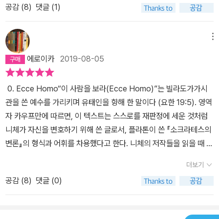
공감 (
8
)
댓글 (1)
다. 바그너를 물어뜯는 그는 너무나 '약자' 같다. 보나마나 바그너는 <
니체의 경우>같은 건 쓰지도 않았을 텐데 아무리 니체가 강자네 초인
이네 어쩌구 저쩌구 해도 자신의 사상의 일관성을 스스로 허물어버리
메뉴
는 이런 표리부동한 글을 읽고 있으면 차라리 측은한 마음마저 생긴
에로이카
2019-08-05
다. 자기 분열과 자기 모순. 이상적 자아와 현실 자아 간의 엄청난 괴
리. 니체는, 현대철학에서 차지하는 위상과는 별개로 내게는, 사이코
0. Ecce Homo“이 사람을 보라(Ecce Homo)”는 빌라도가가시
패스를 이상적 자아로 상정했으나 현실적으로는 너무나 '그리스도
관을 쓴 예수를 가리키며 유태인을 향해 한 말이다 (요한 19:5). 영역
교'적이고 '약자'이며 '병자'인 인간의 균열적 존재론을 정초한 자로 와
자 카우프만에 따르면, 이 텍스트는 스스로를 재판정에 세운 것처럼
닿는다. 나랑 퍽 닮은 바로 그런 점 때문에 니체가 재미있게 읽히는 지
니체가 자신을 변호하기 위해 쓴 글로서, 플라톤이 쓴 『소크라테스의
도 모르겠다.
변론』의 형식과 어휘를 차용했다고 한다. 니체의 저작들을 읽을 때 가
장 처음에 읽어야 하는 저작으로 꼽히지만, 니체의다른 글들이 그렇
더보기
듯 읽고 그 내용을 바로 알아차리기는 쉽지 않다. 서문을 읽어보면, 니
공감 (
8
)
댓글 (0)
체는 분명 자신을 설명하기 위해 이 글을 쓴 것 같다. 그러나 니체는독
자에게 친절한 저자가 아니다. 더구나 다른 저작들은 더러 해설서도
있지만, 이 짧은 지적 자서전의 한국어 해설서는 없다. 가장 좋은 해설