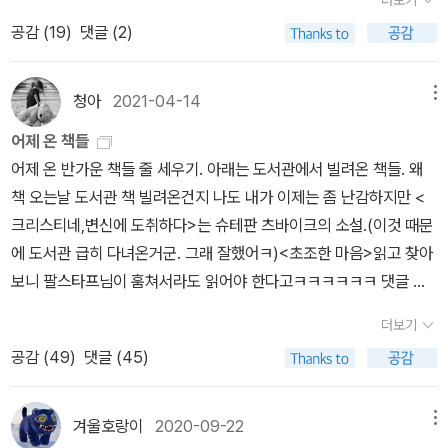
정하는 행위가 예기치 않게 폭로된다는 것이다. 자신의 실존과 그에
정신”(429), “내부의 모든것이 흐름과 역류, 썰물과 밀물을 지니고
회 변혁을 추진하는 급진주의자들)을 비판한 작품이다. 내가 주문한
용을 글로 요약해서 정리한다.곧 다가오는 첫 번째 모임의 지정 도서
0~1897)[주2], 아나톨 프랑스(Anatole France, 1844~1924),
만, 그대로 어떻게든 견디면서 살아가는 태도. 살아있음을 중요하게
공감 (
19
)
댓글 (2)
대한 좋은 뒷말 사이에 일치가 가능해야 한다면, 실존은 최고의 찬사
있는 자기 자신을 가장 사랑하는 영혼”, “모든 것에 대한 영원한 긍
책이 책방 ‘직립보행’에 있다는 사실을 기억하고 있어서 책을 빌린 다
는 작년에 완독한 《시간과 타자》다. 두 번째 지정 도서는 《존재에서
쥘 르메트르(Jules Lemaître, 1853~1914)다. * 베르너 슈텍마이
여기는 소소 님의 생각은 마치 니체(Nietzsche)의 ‘생(生) 철학’과
를 들을 정도로 스스로를 향상시켜야만 한다. 기회외 그 실현 사이를
정”(431), “과거를 구제하고 일체의‘그랬었다 (it was)’를 “나는 그
음에 바로 그쪽으로 향했다. 그 한 권의 책을 확인만 해보려고 책방에
존재자로》, 마지막으로 11월과 12월에 진행될 예정인 모임 지정 도서
어 《니체 입문》 (책세상, 2020)니체가 특별히 호감을 갖고 있는 프
비슷하게 느껴졌다. 실제로 니체는 소크라테스와 플라톤 철학을 비판
중재하는 것은 “이기심“이다. 가장 오랫동안 비방받아온 이 단어 속
렇게 되기를 원했다 (thus I willed it)!”로변형”시키는 구제를 행하
간 거였는데‥… * 한강 《작별하지 않는다》 (문학동네, 2021)보행 쌤
청아
2021-04-14
메뉴
는 주디스 버틀러의 《위태로운 삶》이다. 이 책은 예전에 페미니즘 독
랑스 문인은 기 드 모파상(Guy de Maupassant)이다. 니체는 자신
했다. 니체는 관념적인 이성과 영혼을 도덕적으로 유지하는 고대 철
에는 인간의 최고 가능성들이 인식되지 않은 채 머물러 있다. 나중의
는 자 (436). 자신의 과거에 포함되어 있는 바그너는 혐오의 대상일
이 읽고 있던 책은 한강의 소설 《작별하지 않는다》였다. 보행 쌤의 남
서 모임 <레드스타킹> 지정 도서로 만나서 읽었다.
의 삶에서 가장 아름다운 우연에 해당하는 인물이 스탕달(Stendha
학보다는 몸에서 우러나오는 욕망을 발현하는 철학을 선호했다. * 프
어제 온 책들
자화자찬은 자신의 변화과정에 대한 예감과 이기심의 완성을 자화상
수 없지만, 자신의 주변에서 자신을괴롭히는 독일 제국과 (평등을 주
편인 책방지기가 무슨 책을 읽고 있는지 제대로 보지 못했다.
l)이라고 밝혔다. 그의 평가에 따르면 스탕달은 ‘프랑스에서 드물고
리드리히 니체, 김남우 옮김 《비극의 탄생》 (열린책들, 2014년)* 프
어제 온 반가운 책들 줄 세우기. 아래는 도서관에서 빌려온 책들. 왜
안에 합친다. 즉 사람이 어떻게 변할지, 그가 누구인지가 그가 ‘나’라
장하는) 여성은 지극한 혐오의대상이다. 니체가 인류의 운명을 어깨
평점 4점 ★★★★ A-* 움베르토 에코 《추의 역사》
거의 발견되지 않는 유형의 정직한 무신론자’다. 그는 또 조르주 비제
리드리히 니체, 박찬국 옮김 《비극의 탄생》 (아카넷, 2007년)* 프리
책 오는날 도서관 책 빌려온건지 나도 내가 이제는 좀 난감하지만 <
는 우연을 포착함으로써 합쳐진다. ‘완벽한’ 자화상은 바로 그 순간에
에 짊어진 순간에도 독일인들은 그에게 불멸의 실수를 저지르고, 그
(열린책들, 2008)사실 내가 금요일에 주문한 책이 움베르토 에코(U
(Georges Bizet)의 오페라 《카르멘》(Carmen)의 원작자인 프로스
드리히 니체, 이진우 옮김 《비극의 탄생. 반시대적 고찰》 (책세상, 20
크리스티네,변신에 도취하다>는 슈테판 츠바이크의 소설.(이것 때문
‘실현’될 것이다. 208-209p 모든 가치의 전도; 디오게네스는 “미
녀는 그를 비웃는다 (454-5). [여성과 페미니즘에 대한 니체의 이
mberto Eco)의 《추의 역사》다. 예전에 몇 번 읽은 적이 있고 서평
페르 메리메(Prosper Merimee)에도 존경을 표했다. 니체는 지인에
05년) * 프리드리히 니체, 박찬국 옮김 《이 사람을 보라》 (아카넷, 2
에 도서관 급히 다녀온거군. 그래 잘했어ㅋ)<초조한 마음>읽고 찾아
쳐 날뛰는 소크라테스”의 재출현으로 평가되어야 한다는 것을 의식
장광설(384-6)을 어떻게이해해야 할까?]5. 비도덕주의자로서의 운
도 썼는데, 결국 사게 됐다. 그냥 사고 싶어서 산 게 아니고, 서평을 쓰
게 보낸 편지에 비제의 《카르멘》을 네 번 들었다고 밝혔을 정도로 그
022년)* 프리드리히 니체, 이동용 옮김 《이 사람을 보라》 (세창출판
보니 팔스타프님이 훔쳐서라도 읽어야 한다고ㅋㅋㅋㅋㅋㅋ 댓글 달
했다. 그는 모든 고통이 지닌 가치의 전도를 추진했고, 이치를 따지기
명Ecce Homo를자기변호로 읽는다면, 과연 니체는 자신의 무엇을
기 위해 필요한 정보를 확인하고 싶어서 샀다. 내가 이 책을 샀다고 하
곡을 좋아했다(베르너 슈텍마이어, 《니체 입문》). 니체에게 《카르멘》
사, 2019년)* 프리드리히 니체, 백승영 옮김 《바그너의 경우. 우상의
아놓으신 걸 보고 안빌려올수가 없었다.온라인에서는 품절 상태로 뜨
싫어하는 태도를 수정했으며, 한 시대 동안 창조적인 삶과 이 삶의 자
변호하고 싶었을까? 내생각에 그것은 (미래의 목표가 아니라) 그가
니까 책방지기는 책 속에 있는 도판 대부분이 무서워서 웬만하면 잘
더보기
은 “원기를 되찾게 해주는” 곡이다(《바그너의 경우》).니체는 모파상
황혼. 안티크리스트. 이 사람을 보라. 디오니소스 송가. 니체 대 바그
는데 (미니북만 판매중.이 책보다 작은 듯?)이건 책 상태가 좋은 편이
기찬양의 힘 사이에 그어져 있던 경계를 없앴다. 저는 지금, 세계사가
늘 자신의 현재의임무로 여겨온 모든 가치의 전도를 실천하는 비도덕
펼쳐보지 않는다고 했다. 오히려 《추의 역사》를 즐겨 읽은 내가 신기
공감 (
49
)
댓글 (45)
의 어떤 점에서 특별한 호감을 느꼈을까? 우리는 모파상의 작품에서
너》 (책세상, 2002년)니체는 《비극의 탄생》에서 ‘아폴론적 예술(이
라 훔치고 싶긴 하다. (워워)그리고 어제 scott님의 페이퍼에 등장한
되려하는 견유주의를 가지고 저 자신을 이야기했습니다. 이 책은 『이
주의자로서의 삶이다. 그것이 니체의 운명, 그가 사랑하는 그의 운명
하다고 했다. 그럴 만도 하다. 이 책에 흉측하게 생긴 괴물이나 악마가
니체 철학과 비슷한 것을 읽어낼 수 있을까? 호기심 많은 독자라
성, 질서)’과 ‘디오니소스적 예술(감정, 무질서)’의 합일을 강조한다.
니체의 책! 바그너랑 그렇고 그런 사이(삼각관계에 철학적 논쟁?까
사람을 보라』입니다. ‘견유주의’라는 표현은 여기서 두 방향을 가리킨
이다. 이것이 마지막 4장의 내용이다. 다이너마이트, 진리를말하고
그려진 삽화뿐만 아니라 실제로 잘려 나간 사람의 목이 나오는 사진
면 니체와 모파상의 연관성을 찾아보기 위한 독서를 해볼 수 있겠
두 가지 개념이 합쳐진 것이 바로 고대 그리스 비극의 특징인데, 이성
지)였는줄 처음 알았다. 자세한 내용이 궁금해 급히 추가주문 함.햄릿
겨울호랑이
2020-09-22
메뉴
다. 우선 섭생문제와 건강문제를 복음과 유사한 수준까지 올리는 것
활을 잘 쏘는 페르시아적 덕, “이 파렴치한 것을 분쇄하라”는볼테르
도 있다.책방지기와 니체에 관해 이야기를 나누었는데, 책방지기는
다. 일단 이 글에서는 니체와 모파상의 삶에서 확인할 수 있는 공통점
을 중시한 소크라테스가 등장하면서부터 비극의 본질이 변색되었다