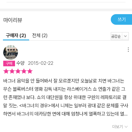
쓰기
마이리뷰
구매자 (2)
전체 (2)
메뉴
수양
2015-02-22
바그너 음악을 안 들어봐서 잘 모르겠지만 오늘날로 치면 바그너는
무슨 블록버스터 영화 감독 내지는 라스베이거스 쇼 연출가 같은 그
런 존재였나 보다. 쇼의 대단원을 항상 위대한 구원의 레파토리로 결
말 짓는. <바그너의 경우>에서 니체는 일부러 광대 같은 문체를 구사
하면서 바그너의 데카당한 면에 대해 엄청나게 열폭하고 있는데 열폭
이 지나쳐서 심지어 불쌍해 보일 지경이다. 그는 바그너를 극복했다
더보기
고 주장하지만 실제로는 여전히 과도하게 의식하고 있는 것처럼 보인