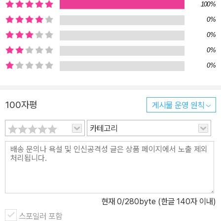
100%
용의자 중 한 명인 앤더슨 중사. 그런데 무슨 이유에서인지 《코드네임
0%
X》에서는 용의자로 지목되지 않았는데……. -특별 부록: 천재 요원 코
0%
드네임 R의 초특급 비밀 공부법은?! 이렇듯 《코드네임 숏컷》은 ‘코드
0%
네임’의 세계관을 기본으로 하면서도 그 안에서 미처 보여 주지 못한
0%
새로운 이야기들로 독자들에게 신선하고 색다른 즐거움을 준다.
100자평
게시물 운영 원칙
카테고리
현재
0
/280byte (한글 140자 이내)
스포일러 포함