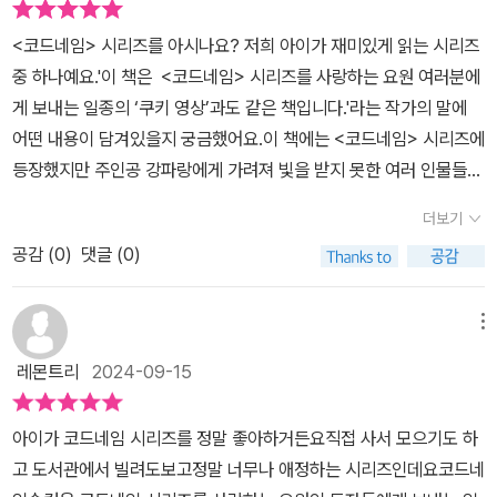
네임> 시리즈를 사랑하는 요원 여러분에게 보내는, 일종의 ‘쿠키 영
네임 쿠키 영상'이라는 표현답게 아이들에게 웃음과새로운 이야기를
상‘과도 같은 책입니다. -강경수- 출판사로부터 도서를 제공받아 작
<코드네임> 시리즈를 아시나요? 저희 아이가 재미있게 읽는 시리즈
들려주어 [코드네임]을다시 읽어 보고 싶게 만듭니다.[코드네임] 이
성한 리뷰입니다.
중 하나예요.'이 책은 <코드네임> 시리즈를 사랑하는 요원 여러분에
야기가 재미있었지만작가가 아쉽게 많이 보여주지 못한 캐릭터들을
게 보내는 일종의 ‘쿠키 영상’과도 같은 책입니다.'라는 작가의 말에
[코드네임 숏컷]으로 만날 수 있다니[코드네임] 펜이라면 결코 놓칠
어떤 내용이 담겨있을지 궁금했어요.이 책에는 <코드네임> 시리즈에
수 없겠어요.'끝'이 결코 끝이 아닐 것 같은 이야기뒷이야기가 절로 궁
등장했지만 주인공 강파랑에게 가려져 빛을 받지 못한 여러 인물들이
금해지는 [코드네임 숏컷]을 만나보세요. *출판사로부터 도서를 제
나와요. <코드네임> 시리즈가 완간되었기에 작가님이 이러한 캐릭터
공받아 직접 읽고 주관적으로 작성한 글입니다.#코드네임숏컷 #코드
더보기
들의 매력을 어린이 독자들에게 다시 한번 보여주고 싶은 마음이 이
네임 #시공주니어 #강경수 #코드네임쿠키영상 #코드네임이야기#
공감 (
0
)
댓글 (0)
책 곳곳에서 묻어났어요.MSG 첩보국의 만년 예비 요원 이정찬, 정
코드네임숨겨진이야기 #초등도서추천
의로운 코드네임 T, 뚱뚱보 민수, 앤더슨 중사 등의 재미있는 이야기
와 여러 볼거리가 가득해요. 또 한번의 신나는 독서를 만끽해보세요!!
메뉴
* 출판사로부터 책을 지원받아 주관적으로 작성한 서평입니다.
레몬트리
2024-09-15
아이가 코드네임 시리즈를 정말 좋아하거든요직접 사서 모으기도 하
고 도서관에서 빌려도보고정말 너무나 애정하는 시리즈인데요코드네