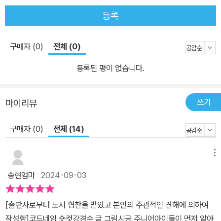
등록
구매자 (0)
전체 (0)
등록된 평이 없습니다.
쓰기
마이리뷰
구매자 (0)
전체 (14)
메뉴
승현엄마
2024-09-03
[출판사로부터 도서 협찬을 받았고 본인의 주관적인 견해에 의하여
작성함]​코드네임 숏컷​강경수 글 그림​시공 주니어​​아이들이 먼저 알아