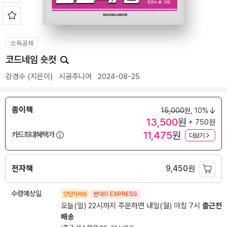
소득공제
코드네임 숏컷
강경수
(지은이)
시공주니어
2024-08-25
종이책
15,000
원,
10%
13,500
원
+ 750원
11,475
원
카드최대혜택가
더보기
전자책
9,450
원
수령예상일
양탄자배송
썬데이 EXPRESS
오늘(일) 22시까지 주문하면 내일(월) 아침 7시
출근전
배송