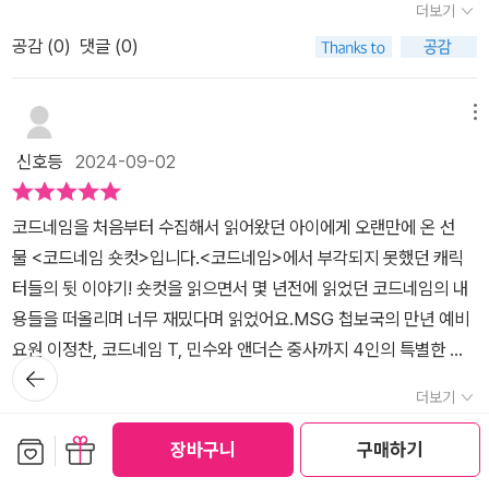
더보기
네임이였어요.코드네임 숏컷은 다른 인물들의 이야기를 만날 수 있었
공감 (
0
)
댓글 (0)
어요. 또 다른 인물들의 이야기를 읽으면서 아이는 주인공의 시점에
서 읽고 생각했는데 다른 인물들의 이야기도 너무 흥미로웠다고 말을
해요. 책을모두 읽고 난 후 '또 다른 이야기가 나올까?'라고 말을 하며
메뉴
씨익 웃는 아이였는데요. 아이들의 눈높이에서 흥미로운 첩보물을 읽
신호등
2024-09-02
으며 이야기에 푹 빠질 수 있었던 코드네임 숏컷이였어요.
코드네임을 처음부터 수집해서 읽어왔던 아이에게 오랜만에 온 선
물 <코드네임 숏컷>입니다.<코드네임>에서 부각되지 못했던 캐릭
터들의 뒷 이야기! 숏컷을 읽으면서 몇 년전에 읽었던 코드네임의 내
용들을 떠올리며 너무 재밌다며 읽었어요.MSG 첩보국의 만년 예비
요원 이정찬, 코드네임 T, 민수와 앤더슨 중사까지 4인의 특별한 에
뒤로가
피소드가 책에 담겨있어요.​거대한 코드네임의 세계 속의 다채로운 이
기
더보기
야기들.코드네임의 매니아들이라면 꼭 읽어보시길..그리고 숏컷을 읽
공감 (
0
)
댓글 (0)
고 빠져든 분이라면 코드네임의 전권을 다 섭렵해보시길 추천합니다.​​​​​​
보관함담기
선물하기
장바구니
구매하기
[출판사로부터 도서 협찬을 받았고 본인의 주관적인 견해에 의하여