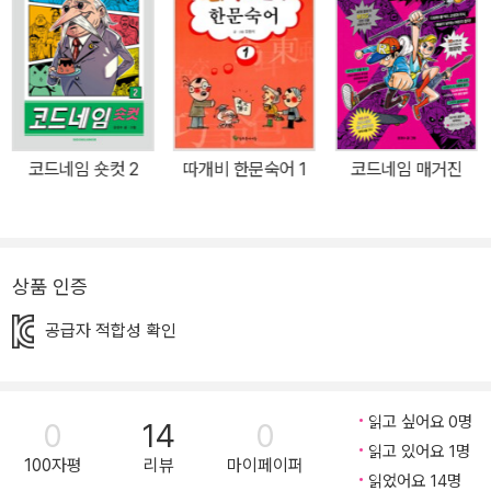
험과 짜릿한 재미를 선사한다. 강경수 작가는 시간상 혹은 지면상의
이유로 본책인 <코드네임>에서는 미처 다루지 못했던 인물들의 이야
기를 꼭 한 번 소개하고 싶었다며 출간 소감을 전했다. MSG 첩보국
의 만년 예비 요원 이정찬과 정의로운 코드네임 T, 뚱보 민수와 앤더
슨 중사까지 4인 4색의 개성 넘치는 에피소드와 ‘특별 부록’이 담긴
코드네임 숏컷 2
따개비 한문숙어 1
코드네임 매거진
다채로운 볼거리는 독자들의 기대를 충분히 만족시키고 남을 만하다.
<코드네임> 시리즈는 볼로냐 라가치 상을 수상한 ‘강경수’ 작가의 최
고 베스트셀러로, 2017년 《코드네임 X》를 시작으로 《코드네임 K》,
《코드네임 V》, 《코드네임 R》, 《코드네임 H》, 《코드네임 I》, 《코드네
상품 인증
임 J》, 《코드네임 C》, 《코드네임 S》, 《GOOD BYE 코드네임》까지
공급자 적합성 확인
약 7년이라는 긴 시간 동안 독자들의 열렬한 지지와 사랑을 받아 왔
다. ▶ ‘코드네임’인 듯 ‘코드네임’ 아닌 ‘코드네임’ 같은 《코드네임 숏
컷》 《코드네임 숏컷》에는 <코드네임> 시리즈에 등장했던, 하지만 주
읽고 싶어요 0명
0
14
0
인공인 강파랑에게 가려 주목받지 못한 여러 인물이 나온다. MSG
읽고 있어요 1명
첩보국의 예비 요원으로 여러 차례 출연(!)한 이정찬은 ‘코드네임
100자평
리뷰
마이페이퍼
읽었어요 14명
H’의 짐 가방에 몰래 숨어들지만 열차에 실리지 못한 채 그대로 퇴장