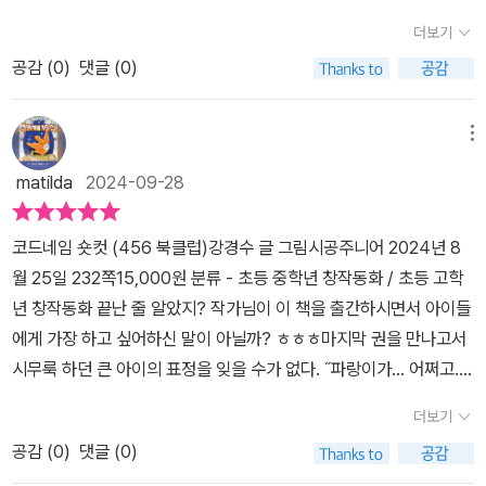
수 있었어요. 이 책에는 다양한 캐릭터들이 등장해요. 먼저, MSG 첩
더보기
보국의 만년 예비 요원 이정찬이 나와요. 그는 〈코드네임 H〉에서 짐
공감 (
0
)
댓글 (0)
가방에 숨어 있었지만, 열차에 실리지 못하고 퇴장했었는데요.이번에
는 주인공으로 등장해 새로운 이야기를 펼쳐요. 다음으로, 정의감 넘
치는 코드네임 T가 있어요. 그는 멕시코 출신의 레슬러로, 고향에서
메뉴
화끈한 레슬링 경기를 벌여요.또한, 강파랑의 절친인 뚱보 민수와 새
matilda
2024-09-28
로 등장하는 마리나의 이야기도 있어요. 마리나는 연구원으로, 개발
한 약물이 생강 쿠키에 떨어지면서 도시가 아수라장이 돼요. 이 사건
코드네임 숏컷 (456 북클럽)강경수 글 그림시공주니어 2024년 8
을 해결하는 ‘먹깨비 전사 M’의 이야기도 재미있어요.마지막으로, 작
월 25일 232쪽15,000원 분류 - 초등 중학년 창작동화 / 초등 고학
가가 애착을 가지고 있는 앤더슨 중사의 사연도 감동적이에요. 그는
년 창작동화 끝난 줄 알았지? 작가님이 이 책을 출간하시면서 아이들
〈코드네임 X〉에서 용의자로 지목되지 않았지만, 이번에 그 이유와 배
에게 가장 하고 싶어하신 말이 아닐까? ㅎㅎㅎ마지막 권을 만나고서
경이 드러나요.〈코드네임 숏컷〉은 시리즈를 좋아하는 아이들에게 꼭
시무룩 하던 큰 아이의 표정을 잊을 수가 없다. ˝파랑이가... 어쩌고...˝
추천하고 싶은 책인데요. 이 책을 읽으면서 아이들은 새로운 이야기
˝이제 끝나버렸어.˝˝미스터 K도 이제 탈모에서 해방되겠지?˝라며 아
들을 즐기고, 더 많은 재미를 느낄 수 있을 거예요. 〈코드네임 숏컷〉을
더보기
이는 끝나버린 시리즈에 대한 미련과 추억과 함께 만나게 된 갖가지
강력 추천드려요.#도서협찬 #코드네임숏컷 #시공주니어
공감 (
0
)
댓글 (0)
감정을 느낀 듯했다. <코드네임>시리즈는 큰 아이가 너무도 사랑하