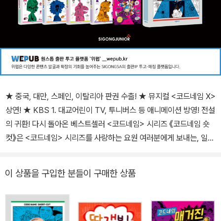
★ 중국, 대만, 스페인, 이탈리아 판권 수출! ★ 뮤지컬 <코드네임 X>
상연! ★ KBS 1. 대교어린이 TV, 투니버스 등 애니메이션 방영! 전설
의 귀환! 다시 돌아온 베스트셀러 <코드네임> 시리즈 《코드네임 숏
컷》은 <코드네임> 시리즈를 사랑하는 요원 여러분에게 보내는, 일종
의 ‘쿠키 영상’과도 같은 책입니다. _작가의 말 중에서 <코드네임> 시
리즈가 완간된 이후 ‘코드네임’을 소재로 한 뮤지컬과 애니메이션으
이 상품을 구입한 분들이 구매한 상품
로 아쉬움을 달래고 있을 독자들에게 2024년 여름, 무더위 속의 시
원한 소나기처럼 《코드네임 숏컷》이 찾아온다. <코드네임>에서는
빛을 보지 못했지만 이대로 묻어 두기에는 너무나도 아쉬운, 매력적
인 캐릭터들의 숨겨진 뒷이야기가 독자들에게 또 한 번의 신나는 모