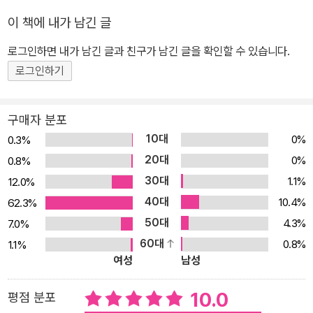
당하고, ‘코드네임 R’이 제멋대로 비행기를 이륙시키는 바람에 낙오
이 책에 내가 남긴 글
해서 또다시 출연이 무산된다. 그러나 마침내 《코드네임 숏컷》의 첫
로그인하면 내가 남긴 글과 친구가 남긴 글을 확인할 수 있습니다.
번째 주인공이 된다. 두 번째는 멕시코 레슬러 출신의 코드네임 T. 시
로그인하기
선을 잡아 끄는 호랑이 복면과 근육질 몸매의 소유자로, 고향 멕시코
에서 화끈하고 손에 땀을 쥐는 레슬링 경기를 펼친다. 다음으로 강파
랑의 절친인 민수와 시리즈를 통틀어 첫 등장한 마리나의 이야기가,
구매자 분포
마지막으로 작가가 가장 애착하는 앤더슨 중사의 가슴 아프고 감동적
10대
0%
0.3%
인 사연이 펼쳐진다. -이정찬 이야기: MSG 첩보국의 만년 예비 요원
20대
0%
0.8%
이정찬은 코드네임 I와 함께 행방불명된 코드네임 X, 강파랑을 찾아
30대
1.1%
12.0%
알래스카로 떠나게 된다. -코드네임 T 이야기: 프로 레슬러 출신인 코
40대
10.4%
62.3%
드네임 T는 자신이 후원하고 있는 성 프란체스코 수도원에 문제가 생
50대
4.3%
7.0%
겼다는 전보를 받고 고향 멕시코로 향한다. 과연 그곳에서 무슨 일이
60대
0.8%
1.1%
벌어질까? -민수와 마리나 이야기: 코스모의 연구원인 마리나가 개발
여성
남성
한 약물이 생강 쿠키에 떨어지면서 생긴 초거대 ‘생강 쿠키맨’의 등장
에 도시는 아수라장이 되고, 이를 막을 ‘먹깨비 전사 M’의 탄생 비화
10.0
평점 분포
가 공개된다. -앤더슨 중사 이야기: MSG 첩보국에 협박 편지를 보낸