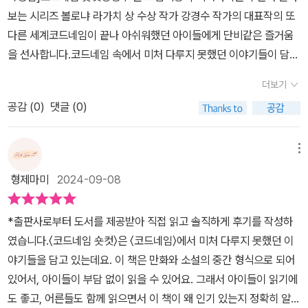
보는 시리즈 ​볼로냐 라가치 상 수상 작가 강경수 작가의 대표작의 또
다른 세계​코드네임이 끝나 아쉬워했던 아이들에게 단비같은 즐거움
을 선사합니다.​코드네임 속에서 미처 다루지 못했던 이야기들이 담겨
져 있어​코드네임 시리즈를 소장하고 있던 아이에게​흥미를 끌기에 충
더보기
분했습니다.​만화와 소설 그 중간 어딘가에 위치하는 이 책이​그냥 좋
공감 (
0
)
댓글 (0)
다는 아이의 이야기에 어른인 저도 읽어보니​인기있는 이유를 정확히
알 수 있었습니다.​코드네임 시리즈를 좋아하는 아이들에게 영화 끝에
서 나오는​쿠키영상 같은 흥미로운 책입니다.​Msg 첩보국 만년 예비
메뉴
요원 이정찬​정의감 넘치는 코드네임 T​뚱보 민수와 새로 등장한 마리
형제마미
2024-09-08
나​그리고 비운의 앤더슨 중사까지 ​아이들이 몰입해서 읽을 수 밖에
없는 흥미진진한 책​추천합니다.​
*출판사로부터 도서를 제공받아 직접 읽고 솔직하게 후기를 작성하
였습니다.〈코드네임 숏컷〉은 〈코드네임〉에서 미처 다루지 못했던 이
야기들을 담고 있는데요. 이 책은 만화와 소설의 중간 형식으로 되어
있어서, 아이들이 부담 없이 읽을 수 있어요. 그래서 아이들이 읽기에
도 좋고, 어른들도 함께 읽으면서 이 책이 왜 인기 있는지 정확히 알