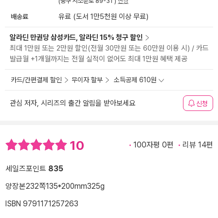
(중구 서소문로 89-31 )
변경
배송료
유료 (도서 1만5천원 이상 무료)
알라딘 만권당 삼성카드, 알라딘 15% 청구 할인
최대 1만원 또는 2만원 할인(전월 30만원 또는 60만원 이용 시) / 카드
발급월 +1개월까지는 전월 실적이 없어도 최대 1만원 혜택 제공
카드/간편결제 할인
무이자 할부
소득공제 610원
관심 저자, 시리즈의 출간 알림을 받아보세요
신청
10
100자평 0편
리뷰 14편
세일즈포인트
835
양장본
232쪽
135*200mm
325g
ISBN 9791171257263