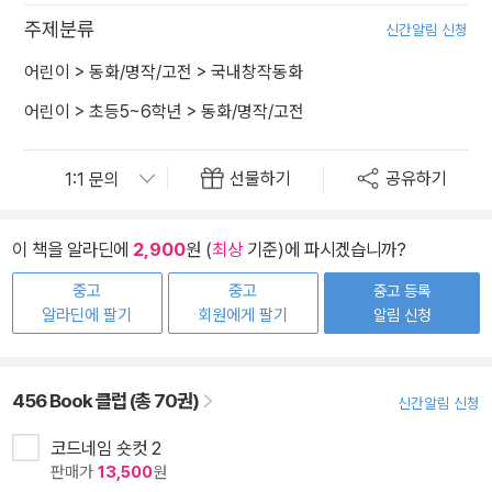
주제분류
신간알림 신청
어린이
>
동화/명작/고전
>
국내창작동화
어린이
>
초등5~6학년
>
동화/명작/고전
선물하기
공유하기
이 책을 알라딘에
2,900
원 (
최상
기준)에 파시겠습니까?
중고
중고
중고 등록
알라딘에 팔기
회원에게 팔기
알림 신청
456 Book 클럽 (총 70권)
신간알림 신청
코드네임 숏컷 2
판매가
13,500
원