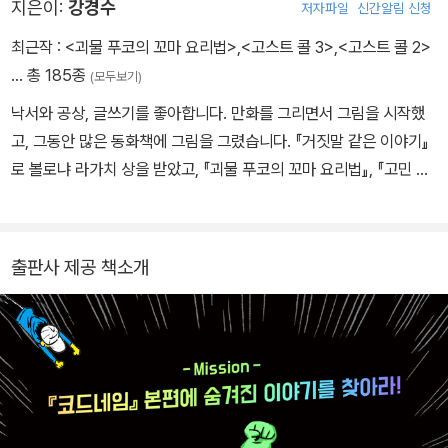
MSG 첩보국의 만년 예비 요원 이정찬과 정의로운 코드네임 T, 뚱보
지은이:
강경수
저자파일
신간알림 신청
민수와 앤더슨 중사까지 4인 4색의 개성 넘치는 에피소드와 ‘특별 부
최근작 :
<괴물 푸코의 꼬마 요리법>
,
<고스트 콜 3>
,
<고스트 콜 2>
록’이 담긴 다채로운 볼거리는 독자들의 기대를 충분히 만족시키고
… 총 185종
(모두보기)
남을 만하다. 《코드네임 숏컷》은 ‘코드네임’의 세계관을 기본으로 하
낙서와 공상, 글쓰기를 좋아합니다. 만화를 그리면서 그림을 시작했
면서도 그 안에서 미처 보여 주지 못한 새로운 이야기들로 독자들에
고, 그동안 많은 동화책에 그림을 그렸습니다. 『거짓말 같은 이야기』
게 신선하고 색다른 즐거움을 준다.
로 볼로냐 라가치 상을 받았고, 『괴물 푸코의 꼬마 요리법』, 『고민 해
결사 펭귄 선생님』, 『꽃을 선물할게』, 『당신의 빛』, 「코드네임」 시리
즈, 「고스트 콜」 시리즈 등을 쓰고 그렸습니다. 청소년 소설 『오늘 밤
은 스웩이 넘칠 거야』를 썼습니다.
출판사 제공 책소개