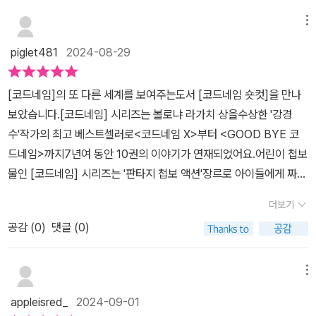
는 책이다. ˝너무도˝라는 말로 부족하다. 같은 시기에 <13층 나무집>
시리즈와 <코드네임>시리즈로 두꺼운 책에 입문했다. 더 정확하게
메뉴
말하자면 두꺼운 책에 대한 거부감이 없어졌다는 것이 맞는 말일 것
piglet481
2024-08-29
이다. 만화의 형태를 지니고 있어, 독서에 살짝은 걱정이 되는 면이 있
었다. 하지만 얼마전 읽게 된 나민애 교수님의 책을 읽고서 나와 아이
[코드네임]의 또 다른 세계를 보여주는도서 [코드네임 숏컷]을 만나
가 선택한 책이 옳은 선택이었다는 것을 확인할 수 있었다. 서울대 교
보았습니다.[코드네임] 시리즈는 볼로냐 라가치 상을수상한 '강경
수님, 초전문가의 의견이기에 믿어 의심치 않는다. 이번 책은 전의 코
수'작가의 최고 베스트셀러로<코드네임 X>부터 <GOOD BYE 코
드네임 시리즈와 다르다. 코드네임의 인상 깊었던 조연들이 주인공으
드네임>까지7년여 동안 10권의 이야기가 연재되었어요.어린이 첩보
로 돌아왔다. 그들은 이름하야 예비 요원 이정찬, 코드네임 T, 뚱보 민
물인 [코드네임] 시리즈는 '판타지 첩보 액션'장르로 아이들에게 짜릿
수, 앤더슨 중사이다. 숏컷이라는 이름이 있지만, 4컷만화 같은 모습
한 모험과 재미를 경험하게 해요.[코드네임]에는 많은 등장인물들이
이 아니라 온전한 이야기를 담은 글과 그림을 담았다. 글밥 많은 책,
더보기
나오는데[코드네임 숏컷]에서 그 등장인물들 중주인공인 강파랑에
혹은 두꺼운 책을 부담스러워하는 초등 중학년, 초등 고학년 아이들
공감 (
0
)
댓글 (0)
가려져 주목받지 못했던인물들의 이야기를 만날 수 있어요.MSG 첩
에게 꼭 추천한다. 이미 우리집엔 이 코드네임 숏컷을 제외한 전작들
보국의 만년 예비 요원 이정찬은코드네임 I 와함께 행방불명된 코드
을 구매하고 소장하고 있다. 동생에게도 절대 양보할 수 없다는 장남
네임 X,강파랑을 찾아 알래스카로 떠나 코드네임 I를 지켜내는데요.
메뉴
의 강렬한 애착이 담긴 애착도서, 애정도서다. 독서에 대해 재미를 못
언제나 정식 요원을 꿈꾸는 '이정찬'의마음을 확실히 엿볼 수 있는 숏
느끼는 아이들이라면 꼭 읽어보길 바란다. <코드네임 숏컷>은 <코드
appleisred_
2024-09-01
컷극장의네 컷 만화도 정말 재미있어요.작가의 말에서 도서는 '코드