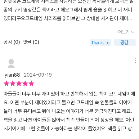
임숏컷은 코드네임 시리즈를 사랑하는 요원인 독자들에게 보내는 일
종의 쿠키 영상같은 책이라고 해요그래서 쉽게 술술 읽히고 더 재미
있더라구요코드네임 시리즈를 읽다보면 그 방대한 세계관이 재미있
고 그래서여러번 읽게 되는데요저희 아이도 그 중 한명이고이 책에서
더보기
는 코드네임 본편에서 볼 수 없는 이야기들이 채워져 있어서아이가
공감 (
0
)
댓글 (0)
더 신나하며 단숨에 읽었어요코드네임 X 강파랑을 찾아 알래스카로
떠나는 MSG첩보국 만년 예비요원 이정찬의 이야기도 있구요코드네
임 T의 이야기, 코스모 연구원 마리나가 개발한약물이 생강 쿠키에
메뉴
떨어지며 생강쿠키맨이 등장해온 도시가 난리가 나고 이를 대항할 먹
yian88
2024-09-19
깨비전사M의 탄생 비화, 앤더슨중사의 이야기등이 이 책에 담겨져
있어요코드네임 시리즈를 읽은 친구들이라면확실히 좋아할 요소가
아들들이 너무 너무 재미있어 하고 반복해서 읽는 책이 코드네임이에
가득입니다 ㅎㅎㅎ아이가 한자리에서 단숨에 몰입해서 읽은 책이었
요. 어떤 부분이 재미있어라고 물으면 코드네임 속 인물들의 이야기
구요코드네임시리즈를 좋아하는 아이들이라면쿠키책, 혹은 외전 같
들이 너무 흥미롭고 뒤에 나오는 이야기가 너무 궁금해진다고 해요.
은 이 책을 꼭 읽어야할 것 같아요너무 좋아하더라구요추천합니다!<
책을 읽고 나면 아이들은 앉아서 책속 인물이 되어 상상을 해요. 어린
책을 제공받아 작성된 글입니다>
시기이기에 그런 것들이 가능하다는 생각이 들었어요. 책을 읽고 상
상하고 또 다른 이야기를 만들어가며 책속으로 빠질 수 있었던 코드