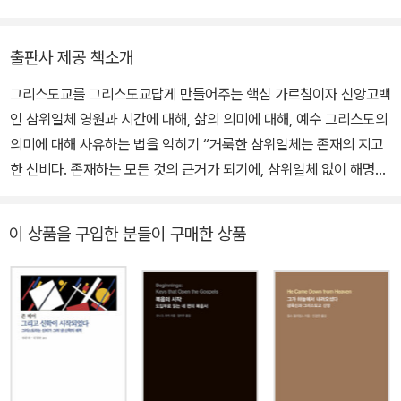
3년 세상을 떠났다. 600편이 넘는 글을 썼으며 정교회 신앙의 핵심
연결하여 미래 신학을 구성하는 데 관심이 있다.
자료 중 하나인 필로칼리아를 45년에 걸쳐 루마니아어로 번역했다.
출판사 제공 책소개
3권으로 이루어진 저서 『정교회 교의 신학』Teologia Dogmatic?
Ortodox?은 20세기 정교회 신학을 대표하는 조직신학 저서 중 하
그리스도교를 그리스도교답게 만들어주는 핵심 가르침이자 신앙고백
나로 손꼽힌다. 올리비에 클레망은 그를 “우리 시대 가장 위대한 정교
인 삼위일체 영원과 시간에 대해, 삶의 의미에 대해, 예수 그리스도의
회 신학자”로 평가했으며 앤드루 라우스는 그를 기리며 말했다. “루
의미에 대해 사유하는 법을 익히기 “거룩한 삼위일체는 존재의 지고
마니아 교회 역사상 최악의 시기에 그는 자신의 삶, 우정, 저술, 가르
한 신비다. 존재하는 모든 것의 근거가 되기에, 삼위일체 없이 해명할
침, 박사과정생 지도를 통해 커다란 공헌을 남겼으며 조국의 운명과
수 있는 존재는 없다. 이것이 삼위일체가 신비임에도 불구하고 어느
미래에 성찰하기를 두려워하지 않았다. 그리고 그 모든 산물은 그리
정도는 이해할 수 있고, 어느 정도까지는 논리가 있는 이유다. 달리 말
이 상품을 구입한 분들이 구매한 상품
스도교 세계에 사라지지 않을 유산이 되었다.” 한국에는 『예수 기도,
해, 삼위일체는 모든 존재의 깊이임과 동시에 이를 이해할 수 있는 기
성령 체험』(정교회 출판사)이 소개된 바 있다.
초로서 참된 형이상학을 제시한다.” - 본문 中 20세기 정교회 신학을
대표하는 신학자인 두미트루 스터닐로에의 삼위일체 관련 저작. 영
원, 시간, 사랑이라는 개념을 중심으로 그리스도교의 핵심 가르침인
삼위일체를 설명하고, 그 의미를 해설한다. 이를 통해 스터닐로에는
삼위일체는 영원부터 시작된 사랑이 지금, 여기서도 흐르고 있고, 또
만물을 변혁하고 있다는 그리스도교 신앙의 고유한 신념을 해설한다.