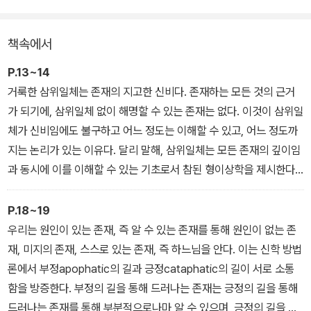
책속에서
P.13~14
거룩한 삼위일체는 존재의 지고한 신비다. 존재하는 모든 것의 근거
가 되기에, 삼위일체 없이 해명할 수 있는 존재는 없다. 이것이 삼위일
체가 신비임에도 불구하고 어느 정도는 이해할 수 있고, 어느 정도까
지는 논리가 있는 이유다. 달리 말해, 삼위일체는 모든 존재의 깊이임
과 동시에 이를 이해할 수 있는 기초로서 참된 형이상학을 제시한다.
형이상학에 관해 말하는 철학자들도 존재의 근원을 다루기는 하지만,
이를 명확하게 설명하지는 못한다. 철학자들에게 형이상학의 실재는
P.18~19
진화 법칙의 지배를 받는 본질essence, 혹은 만물을 흘려내보내는
우리는 원인이 있는 존재, 즉 알 수 있는 존재를 통해 원인이 없는 존
일련의 발산물emanation에 불과하기 때문이다. 그들은 현실이 무
재, 미지의 존재, 스스로 있는 존재, 즉 하느님을 안다. 이는 신학 방법
언가에 의존한다는 것은 알지만, 그것이 무엇인지는 설명하지는 못한
론에서 부정apophatic의 길과 긍정cataphatic의 길이 서로 소통
다. 그런 측면에서 철학자들의 형이상학은 논리의 취약함을 스스로
함을 방증한다. 부정의 길을 통해 드러나는 존재는 긍정의 길을 통해
증언한다. 그러한 면에서 삼위일체 하느님에 관한 그리스도교의 논의
드러나는 존재를 통해 부분적으로나마 알 수 있으며, 긍정의 길을 통