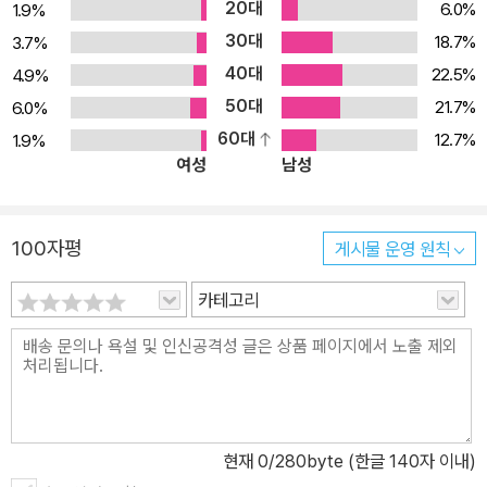
20대
6.0%
1.9%
누구나 고백하면서도 어려워하는 삼위일체론은 이 거대한 드라마, 영
30대
18.7%
3.7%
원부터 있던 사랑이 펼쳐내는 드라마를 일관성있게 그려낸 것이다.
40대
22.5%
4.9%
2,000년의 그리스도교 역사 속에서 삼위일체론은 언제나 뜨거운 주
50대
21.7%
6.0%
제였다. 교회사에 등장했던 상당수 이단이 삼위일체론에 대한 잘못된
60대
12.7%
1.9%
이해와 가르침에서 나왔다는 건 그만큼 삼위일체론이 그리스도교의
여성
남성
핵심을 담고 있으면서도, 그 안에 있는 중심 흐름을 파악하기가 어렵
다는 이야기인지도 모르겠다. 이런 우리를 향해 스터닐로에는 시간을
창조한 영원의 끝없는 사랑의 활동으로, 우리의 제한된 이성, 시시각
100자평
게시물 운영 원칙
각 바뀌는 감정, 자기 권력을 확장하는 방향으로 쏠리기 쉬운 의지를
넘어 참된 이성, 참된 감정, 참된 뜻을 지닌 분이 그렇지 못한 우리의
카테고리
존재에도 불구하고 우리를 들어 쓰셔서 참된 아름다움을 빚어내는 활
동으로 볼 것을 요청한다. 삼위일체가 그리스도교 신앙에서 얼마나
중요한지 모르겠는, 그것이 우리네 복잡다단한 삶과 어떠한 관련이
있는지 의아심을 갖는 그리스도인 모두에게 이 책은 일반적인 낙관주
의와는 다른 거대한 낙관을 품고 하루 하루를 성장의 길로 여기며 살
현재
0
/280byte (한글 140자 이내)
아가는 데 큰 도움을 줄 것이다.