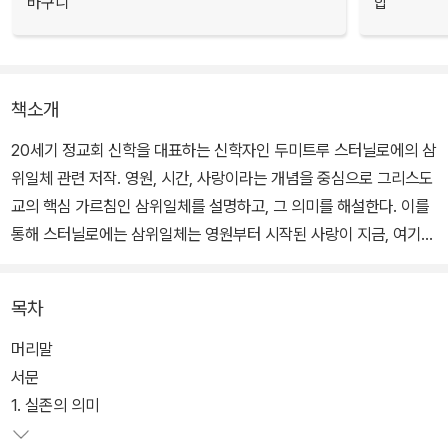
바구니
합
책소개
20세기 정교회 신학을 대표하는 신학자인 두미트루 스터닐로에의 삼
위일체 관련 저작. 영원, 시간, 사랑이라는 개념을 중심으로 그리스도
교의 핵심 가르침인 삼위일체를 설명하고, 그 의미를 해설한다. 이를
통해 스터닐로에는 삼위일체는 영원부터 시작된 사랑이 지금, 여기서
도 흐르고 있고, 또 만물을 변혁하고 있다는 그리스도교 신앙의 고유
한 신념을 해설한다. 또한, 그러는 와중에 일반 형이상학의 문제점, 고
목차
전 신학의 대표적인 두 방법론인 긍정 신학과 부정 신학의 관계, 성육
신의 의미, 인간론, 삼위일체와 교회, 그리고 전례의 관계에 관한 논의
머리말
도 진행한다.
서문
1. 실존의 의미