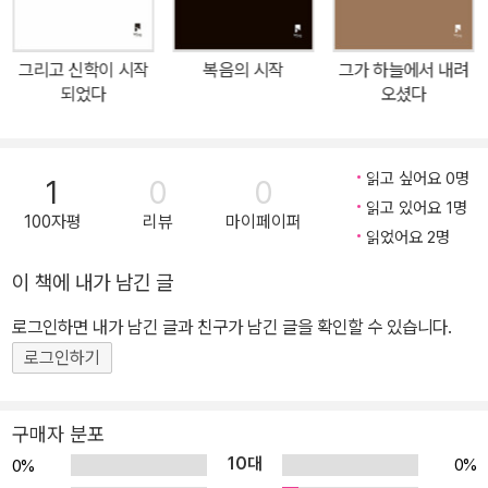
또한, 그러는 와중에 일반 형이상학의 문제점, 고전 신학의 대표적인
두 방법론인 긍정 신학과 부정 신학의 관계, 성육신의 의미, 인간론,
그리고 신학이 시작
복음의 시작
그가 하늘에서 내려
삼위일체와 교회, 그리고 전례의 관계에 관한 논의도 진행한다. 스터
되었다
오셨다
닐로에에 따르면 존재에는 두 가지 차원이 있다. 하나는 시작도 끝도
없는 영원이고, 하나는 시작과 끝이 있는 시간이다. 시간 속에서, 시작
과 끝 사이의 일정한 법칙과 법 아래 종속되어 살아가는 우리는 한편
읽고 싶어요 0명
1
0
0
으로는 합리적인 법칙이 있다는 사실을 발견함으로써, 다른 한편으로
읽고 있어요 1명
100자평
리뷰
마이페이퍼
는 그 법칙과 법에서 자유로운 활동을 함으로써 법칙의 창조주, 동시
읽었어요 2명
에 그 법칙과 법에서 자유로운 창조주가 있음을 깨닫는다. 하지만 동
이 책에 내가 남긴 글
시에 우리가 유한하다는 사실에 불안과 두려움을 가진 채 무한해지려
로그인하면 내가 남긴 글과 친구가 남긴 글을 확인할 수 있습니다.
한다. 이는 자기중심주의의 확대를 낳고, 창조주께서 주신 삶이라는
선물을 풍요롭게 누리기는 커녕 파괴하는 결과를 낳는다. 이런 우리
로그인하기
의 움직임에도 불구하고 우리의 삶을 지탱하고 계신 창조주께서는 이
일그러진 관계를 회복하시기 위해, 삶의 참된 의미와 목적을 보여주
구매자 분포
시기 위해 영원부터 함께하던 당신의 아들을 보내셨고, 그 의미와 목
10대
0%
0%
적을 이루기 위해 성령으로서 여전히 활동하신다. 그리스도인이라면