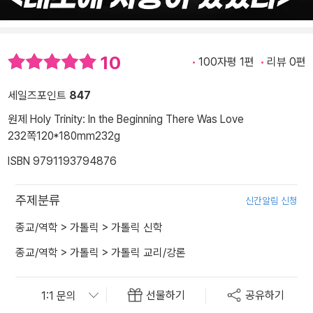
10
100자평 1편
리뷰 0편
세일즈포인트
847
원제 Holy Trinity: In the Beginning There Was Love
232쪽
120*180mm
232g
ISBN 9791193794876
주제분류
신간알림 신청
종교/역학
>
가톨릭
>
가톨릭 신학
종교/역학
>
가톨릭
>
가톨릭 교리/강론
선물하기
공유하기