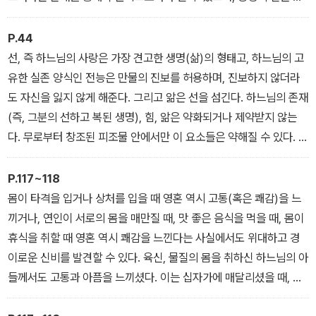
는 일반 형이상학보다 논리의 측면에서 우위를 점한다. 특별히 삼위
해 드러나는 존재는 부정의 길을 통해 드러나는 존재를 통해 더 잘 이
일체 하느님이 실존에 의미를 부여한다는 측면에서 그렇다. 그리스도
해할 수 있다. 부정의 길을 통해 드러나는 존재를 온전히 알 수 없다는
P.44
교 고백에 따르면 우리 실존의 근간에는 삼위일체 하느님의 사랑이
사실은 긍정의 길을 통해 드러나는 존재 역시 온전히 알 수 없음을 의
선, 즉 하느님의 사랑은 가장 견고한 생명(삶)의 형태고, 하느님의 고
있다. 삼위일체는 태초 이전부터 있던 사랑이며, 사랑의 확장을 추구
미한다. 긍정의 길을 통해 드러나는 존재는 절대로 완전히 알 수 없는
유한 실존 양식인 전능은 만물의 진보를 허용하며, 진보하지 않더라
한다. 사랑 외에 존재를 설명할 수 있는 것은 없다. 사랑은 끝이 없고,
존재에서 비롯되었기 때문이다.
도 자신을 잃지 않게 해준다. 그리고 앎은 선을 섬긴다. 하느님의 존재
영원하다. 그 무엇에도 만족하지 않기 때문이다. 사랑에는 끝이 없기
(즉, 그분의 선하고 복된 생명), 힘, 앎은 약화되거나 제약받지 않는
에, 시작도 없다. 시작도, 끝도 없는 사랑은 우리가 있다는 사실에 대
다. 무로부터 창조된 피조물 안에서만 이 요소들은 약해질 수 있다. 이
한 완전한 감사를 불러일으킨다. 창조되지 않고, 끝이 없는 법칙을 알
는 선물이며, 피조물들은 이 선물을 받아들이거나 거부할 수 있다. 받
아보지 못한 채, 그 법칙에 종속된 철학자들의 형이상학은 우리에게
아들이면, 피조물들은 자신의 노력을 통해 성장한다. 받아들이지 않
P.117~118
어떤 빛도 가져다주지 못한다.
을 경우, 피조물들의 창조 행위는 일그러진다. 이때 힘은 자기중심주
몸이 타격을 입거나 상처를 입을 때 영혼 역시 고통(혹은 쾌감)을 느
의를 섬기고, 자기중심주의는 자신의 힘을 늘리기 위해 논증과 정직
끼거나, 연인이 서로의 몸을 매만질 때, 맛 좋은 음식을 먹을 때, 몸이
하지 않은 판단을 활용한다. 자기중심주의에 빠진 피조물은 자신이
휴식을 취할 때 영혼 역시 쾌감을 느낀다는 사실에서도 위대하고 경
무한히 살 수 있다는, 모든 걸 알 수 있다는 잘못된 가정에 갇힌다.
이로운 신비를 발견할 수 있다. 육신, 물질의 몸을 취하신 하느님의 아
들께서도 고통과 아픔을 느끼셨다. 이는 십자가에 매달리셨을 때, 못
이 박혔을 때 절정에 달했다. 그리스도께서 고통받으실 때 그분의 고