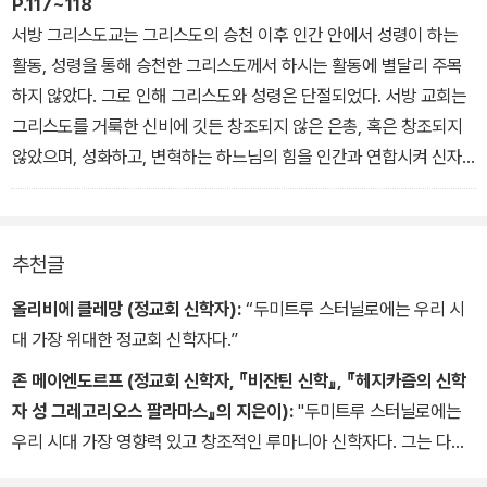
유한 위격은 이에 전혀 아랑곳하지 않았다는 견해는 사실이 아니다.
P.117~118
그분은 진실로 고통받으셨고, 부활의 몸 안에서 투명한 기쁨을 느끼
서방 그리스도교는 그리스도의 승천 이후 인간 안에서 성령이 하는
시며 물질로 이루어진 몸을 죽음에서 일으키셨다. 하느님의 선은 자
활동, 성령을 통해 승천한 그리스도께서 하시는 활동에 별달리 주목
비를 포함하며 자비는 감정 없이 존재하지 않는다. 자식이 고통받을
하지 않았다. 그로 인해 그리스도와 성령은 단절되었다. 서방 교회는
때 어머니의 영혼이 고통스러워하듯 하느님도 인간을 위해 고통을 감
그리스도를 거룩한 신비에 깃든 창조되지 않은 은총, 혹은 창조되지
내하신다. 그분의 아들은 “세상의 죄를 없애시는 하느님의 어린
않았으며, 성화하고, 변혁하는 하느님의 힘을 인간과 연합시켜 신자
양”(요한 1:29)으로서 인류를 죄에서 해방하기 위해, 인류를 대신해
들을 새로운 영적 차원으로 끌어올리는 분으로 긍정하기보다는 지상
자신을 희생하셨다. 이때 그분은 자신의 고통을 ‘아버지’께서 묵과하
에서 그리스도께서 남기신 말, 그리스도의 활동에만 주목했다.
지 않으실 것이라고 확신했다.
그리스도께서 인간을 부활시켜 모든 피조물과 함께 빛을 발하는 몸으
추천글
로 만드시는, 그렇게 하느님의 자녀가 되게 하시는 성령의 생명을 주
신다고, 거룩하게 하신다고, 그렇게 성령과 함께 활동하신다고 지속
올리비에 클레망 (정교회 신학자):
“두미트루 스터닐로에는 우리 시
적으로 이야기한 교회는 정교회뿐이다. 정교회 그리스도교인들에게
대 가장 위대한 정교회 신학자다.”
인간은 그저 그리스도께서 이루신 최상의 공로로 인해 용서받는, 그
존 메이엔도르프 (정교회 신학자, 『비잔틴 신학』, 『헤지카즘의 신학
리스도의 희생, 그리고 그 효력을 믿음으로써 죄를 용서받고 깨끗해
자 성 그레고리오스 팔라마스』의 지은이):
"두미트루 스터닐로에는
지는 존재가 아니다. 정교회는 인간이 그리스도를 본받아 거룩한
우리 시대 가장 영향력 있고 창조적인 루마니아 신학자다. 그는 다른
존재로 성장할 수 있다고, 그리스도의 영을 통해 미래에 그리스도를
사람들의 판단에 의지하지 않고 진리에 대한 자신의 고유한 신념을