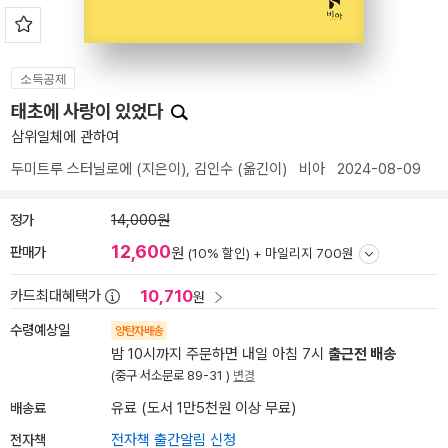
소득공제
태초에 사랑이 있었다
삼위일체에 관하여
두미트루 스터닐로에
(지은이),
김인수
(옮긴이)
비아
2024-08-09
정가
14,000원
12,600
판매가
원
(10% 할인) +
마일리지 700원
10,710
카드최대혜택가
원
수령예상일
양탄자배송
밤 10시까지 주문하면 내일 아침 7시
출근전 배송
(중구 서소문로 89-31 )
변경
배송료
유료 (도서 1만5천원 이상 무료)
전자책
전자책 출간알림 신청