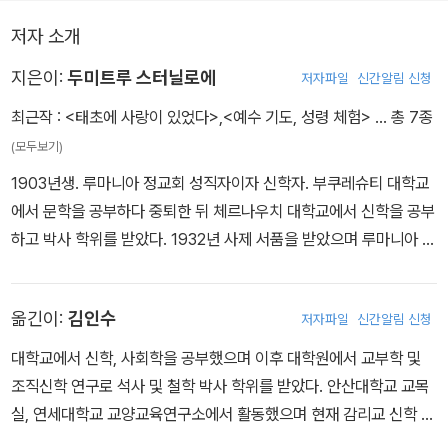
닮은 변모된 몸이 될 때까지 성화는 계속된다고 믿는다. 그리고 정교
비타협적으로 제시하면서도 개방적인 해결책을 제시했다"
회는 하느님께서 몸소 변모와 성화를 위한 매개가 되셨으며 이를 위
저자 소개
해 인성을 지니고 계신다고 믿는다.
지은이:
두미트루 스터닐로에
저자파일
신간알림 신청
최근작 :
<태초에 사랑이 있었다>
,
<예수 기도, 성령 체험>
… 총 7종
(모두보기)
1903년생. 루마니아 정교회 성직자이자 신학자. 부쿠레슈티 대학교
에서 문학을 공부하다 중퇴한 뒤 체르나우치 대학교에서 신학을 공부
하고 박사 학위를 받았다. 1932년 사제 서품을 받았으며 루마니아 정
교회 신문 편집장으로도 활동했다. 제2차 세계대전이 끝난 뒤 1947
년부터 73년에 은퇴할 때까지 부쿠레슈티 대학교 신학과 교수로 활
옮긴이:
김인수
저자파일
신간알림 신청
동했지만, 50~60년대에는 공산주의 정권의 탄압을 받아 출판을 금
지당했으며 1958년부터 5년간 징역살이를 하기도 했다. 은퇴한 뒤
대학교에서 신학, 사회학을 공부했으며 이후 대학원에서 교부학 및
유럽의 많은 대학교의 초빙을 받아 강연을 진행했고 데살로니카 대학
조직신학 연구로 석사 및 철학 박사 학위를 받았다. 안산대학교 교목
교, 성 세르기우스 연구소, 부쿠레슈티 대학교 등에서 명예박사 학위
실, 연세대학교 교양교육연구소에서 활동했으며 현재 감리교 신학 대
를 받았다. 1990년에는 루마니아 학술원 회원으로 선출되었고 199
학교 교수로 활동중이다. 초기 그리스도교 사상과 현대 신학, 사회를