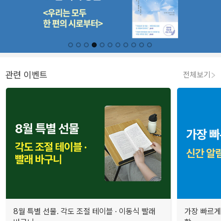
관련 이벤트
전체보기
8월 특별 선물. 각도 조절 테이블 · 이동식 빨래
가장 빠르게