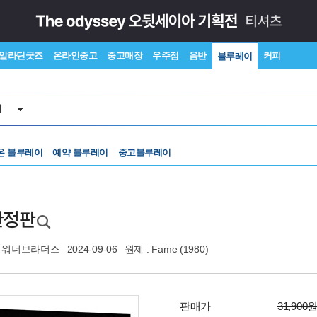
알라딘굿즈
온라인중고
중고매장
우주점
음반
커피
블루레이
이
온 블루레이
예약 블루레이
중고블루레이
한정판
워너브라더스
2024-09-06
원제 : Fame (1980)
판매가
31,900