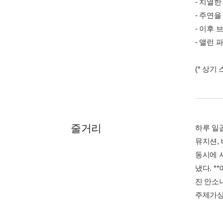
- 치열
- 주연을
- 이후
- 앨런
(* 상기
줄거리
하루 일
뮤지션,
동시에 
냈다. *
진 안소
주제가상