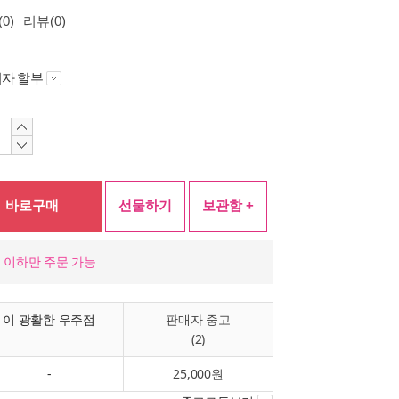
0)
리뷰(0)
자 할부
바로구매
선물하기
보관함 +
개) 이하만 주문 가능
이 광활한 우주점
판매자 중고
(2)
-
25,000원