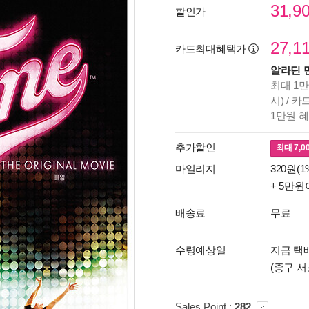
31,9
할인가
27,1
카드최대혜택가
알라딘 
최대 1만
시) / 
1만원 
추가할인
최대
7,0
마일리지
320원(1
+ 5만원
배송료
무료
수령예상일
지금 택배
(중구 서
Sales Point :
282