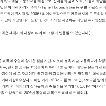
한 뉴욕의 예술 고등학교를 배경으로, 십대들의 꿈과 노력, 좌절과 희망
 맡은 아이린 카라의 주제가 Fame, Hot Lunch Jam 등 귀를 사로
 브로드웨이 뮤지컬 및 2009년 리메이크작으로도 만들어지며 큰 문화적 
 파커 감독의 코멘터리 포함, 한국어 자막을 지원하는 다양한 부가영상들
 스펙은 제작사의 사정에 따라 예고 없이 변동될 수 있습니다.)
곱 과목의 수업과 활기찬 점심 시간. 이것이 뉴욕 예술 고등학교가 학생
 배우, 댄서를 꿈꾸는 학생들이 이루어야 할 몫이다. 페임은 온몸의 전
사랑이며 삶 그 자체이다. 앨런 파커 감독(에비타) 은 열정적인 학생들
*아카데미상® 수상자 아이린 카라, <ER>의 폴 맥크레인, <토요일 밤
니 레이, 리 커레리가 십대들의 꿈과 도전을 연기했다. 1981년 *아카
을 수상했으며, 2009년 동명의 제목으로 리메이크 되었다.