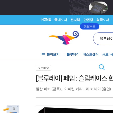
HOME
국내도서
전자책
만권당
외국도서
첫달무료
블루레
분야보기
블루레이
베스트셀러
새로나
무료배송
[블루레이] 페임 : 슬립케이스 
알란 파커
(감독),
아이린 카라
,
리 커레이
(출연)