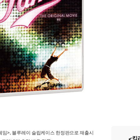
 <페임>, 블루레이 슬립케이스 한정판으로 재출시