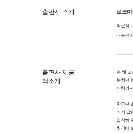
출판사 소개
로크미
최근작 :
대표분야 
출판사 제공
충성! 
책소개
눈치면 
재력까지
학군단 
거지 같
열심히 
홧김에 