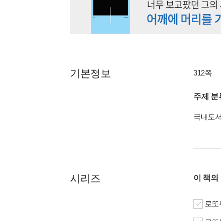
기본정보
312쪽
주제 분
국내도
시리즈
이 책의
로또