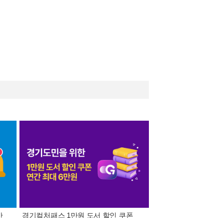
간
경기컬처패스 1만원 도서 할인 쿠폰
삼성카드가 쏜다! 알라