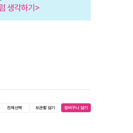
전체선택
보관함 담기
장바구니 담기