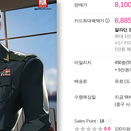
8,10
판매가
6,88
카드최대혜택가
알라딘 
최대 1만
시) / 
1만원 
마일리지
450원(5
+ 5만원
배송료
유료 (도
수령예상일
지금 택배
(중구 서
Sales Point :
18
0.0
100자평(