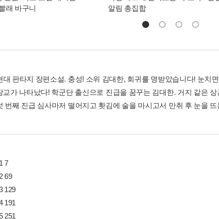
빨래 바구니
알림 총집합
현대 판타지 장편소설. 충성! 소위 김대한, 회귀를 명받았습니다! 눈치면
 장교가 나타났다! 학군단 출신으로 진급을 꿈꾸는 김대한. 거지 같은 
섯 번째 진급 심사마저 떨어지고 홧김에 술을 마시고서 만취 후 눈을 
1 7
2 69
3 129
4 191
5 251