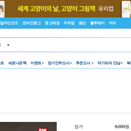
알라딘굿즈
온라인중고
중고매장
우주점
음반
블루레이
커피
서
스트
새로나온책
이벤트
정가인하도서
추천도서
작가와의 만남
북
정가
9,000원