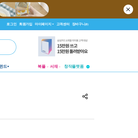
로그인
회원가입
마이페이지
고객센터
장바구니
(0)
투비컨티뉴드
창작플랫폼
펀드
북플
서재
투비컨티뉴드