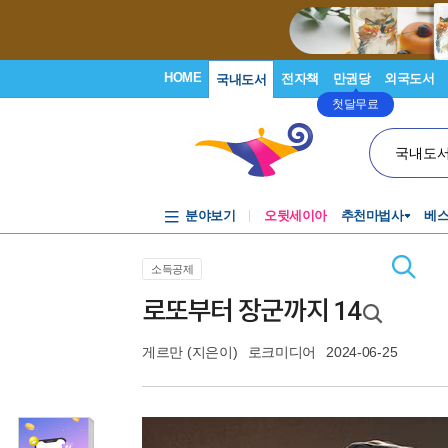
HOME
전자책
만권당
외국도서
국내도서
첫달무료
국내도
분야보기
오뒷세이아
추천마법사
베
소득공제
로또부터 장군까지 14
게르만
(지은이)
로크미디어
2024-06-25