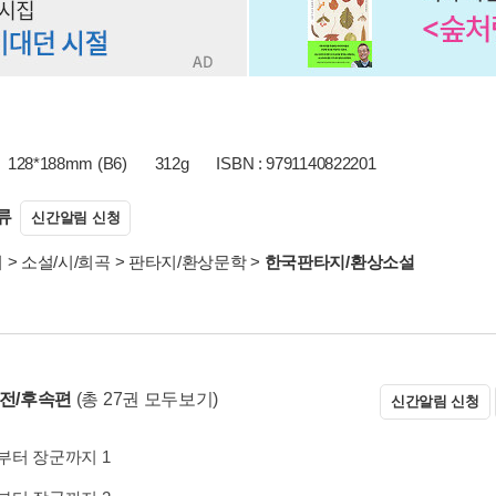
128*188mm (B6)
312g
ISBN : 9791140822201
류
신간알림 신청
서
>
소설/시/희곡
>
판타지/환상문학
>
한국판타지/환상소설
 전/후속편
(총 27권 모두보기)
신간알림 신청
부터 장군까지 1