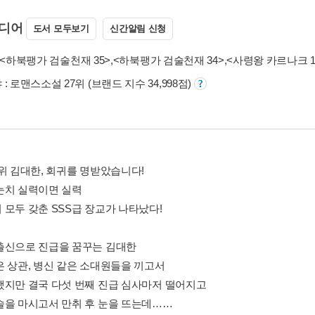
디어
도서 모두보기
신간알림 신청
<하북팽가 검술천재 35>
,
<하북팽가 검술천재 34>
,
<사령왕 카르나크 1
: 로맨스소설 27위 (브랜드 지수 34,998점)
소위 김대한, 회귀를 명받았습니다!
눈치 실력이면 실력
 모두 갖춘 SSS급 장교가 나타났다!
출신으로 진급을 꿈꾸는 김대한
은 상관, 병신 같은 소대원들을 끼고서
했지만 결국 다섯 번째 진급 심사마저 떨어지고
술을 마시고서 만취 후 눈을 뜨는데……