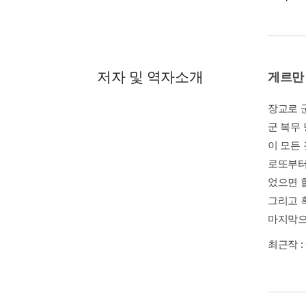
저자 및 역자소개
게르만
장교로 
군 복무
이 모든
로또부터
었으면 
그리고 
마지막으
최근작 :