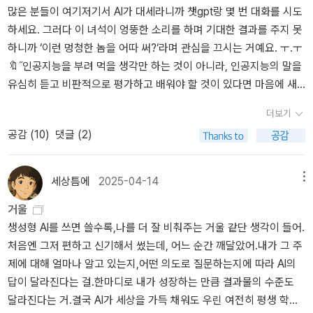
많은 분들이 여기저기서 AI가 대세라니까 챗gpt랑 몇 번 대화를 시도
하세요. 그러다 이 녀석이 엉뚱한 소리를 하며 기대한 결과를 주지 못
하니까 ‘이런 멍청한 놈을 어따 써?‘라며 관심을 끄시는 거예요. ㅜ.ㅜ
🔖˝인공지능을 부려 먹을 생각만 하는 것이 아니라, 인공지능의 말을
유심히 듣고 비판적으로 평가하고 배워야 할 것이 있다면 마음에 새
기는 작업을 해보면 어떨까요?˝ - 265p <인공지능은 나의 읽기-쓰
더보기
기를 어떻게 바꿀까>(김성우, 유유, 2024)명령이 아니라 🫂소통하
공감 (
10
)
댓글 (2)
고자 하면 결과가 완전 달라질 거예요.
세상틈에
2025-04-14
메뉴
거울
생성형 AI를 쓰면 쓸수록,나를 더 잘 비춰주는 거울 같단 생각이 들어.
처음엔 그저 편하고 신기해서 썼는데, 어느 순간 깨달았어.내가 그 주
제에 대해 얼마나 알고 있는지,어떤 의도로 질문하는지에 따라 AI의
답이 달라진다는 걸.한마디로 내가 성장하는 만큼 결과물의 수준도
달라진다는 거.결국 AI가 세상을 가득 채워도 우린 여전히 평생 학습