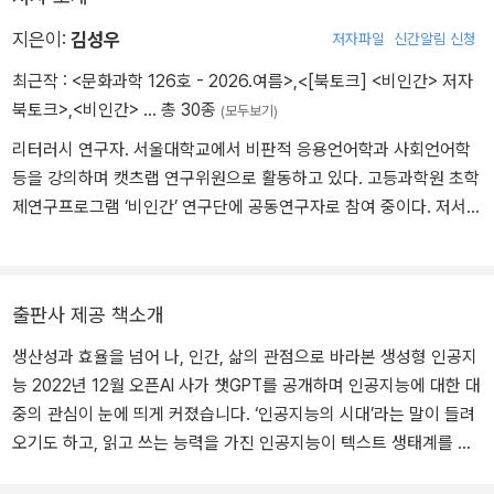
지은이:
김성우
저자파일
신간알림 신청
최근작 :
<문화과학 126호 - 2026.여름>
,
<[북토크] <비인간> 저자
북토크>
,
<비인간>
… 총 30종
(모두보기)
리터러시 연구자. 서울대학교에서 비판적 응용언어학과 사회언어학
등을 강의하며 캣츠랩 연구위원으로 활동하고 있다. 고등과학원 초학
제연구프로그램 ‘비인간’ 연구단에 공동연구자로 참여 중이다. 저서로
『인공지능은 나의 읽기-쓰기를 어떻게 바꿀까』 『영어의 마음을 읽는
법』 등이 있다.
출판사 제공 책소개
생산성과 효율을 넘어 나, 인간, 삶의 관점으로 바라본 생성형 인공지
능 2022년 12월 오픈AI 사가 챗GPT를 공개하며 인공지능에 대한 대
중의 관심이 눈에 띄게 커졌습니다. ‘인공지능의 시대’라는 말이 들려
오기도 하고, 읽고 쓰는 능력을 가진 인공지능이 텍스트 생태계를 금
방이라도 바꿀 것처럼 이야기하는 사람도 많았지요. 도서 시장에도