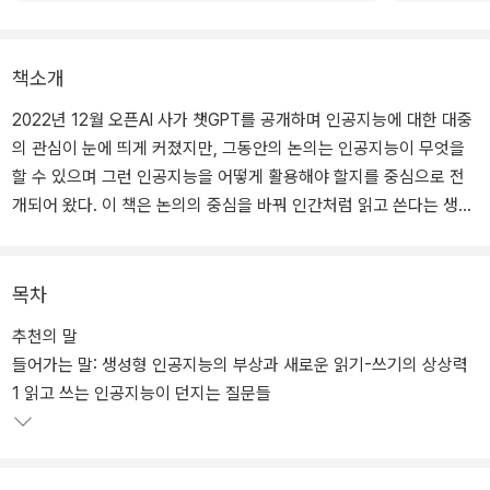
책소개
2022년 12월 오픈AI 사가 챗GPT를 공개하며 인공지능에 대한 대중
의 관심이 눈에 띄게 커졌지만, 그동안의 논의는 인공지능이 무엇을
할 수 있으며 그런 인공지능을 어떻게 활용해야 할지를 중심으로 전
개되어 왔다. 이 책은 논의의 중심을 바꿔 인간처럼 읽고 쓴다는 생성
형 인공지능을 이제까지와는 다른 관점으로 보기를 제안한다. 생산성
과 효율 대신 ‘나’ ‘우리’ ‘인간’ ‘삶’과 같은 단어를 중심으로, 인공지능
과 어떤 식으로 관계 맺고 공존하는 것이 가장 인간적이며 효율을 넘
목차
어 우리 삶의 유익을 추구하는 쪽인지 고민한다.
추천의 말
들어가는 말: 생성형 인공지능의 부상과 새로운 읽기-쓰기의 상상력
한편 읽고-쓰는 인공지능의 등장은 문해력의 개념과 우리 사회 리터
1 읽고 쓰는 인공지능이 던지는 질문들
러시 담론에 변화의 물결을 만들고 있다. 응용언어학자로서 개인과
사회, 기술과 리터러시가 엮이는 방식을 오래도록 연구해 온 저자는
최근까지 지속된 국내외 연구들을 바탕으로 인간처럼 학습하고 이해
하며 문제를 해결하는 인공지능이 등장했음에도 여전히 인간만이 가