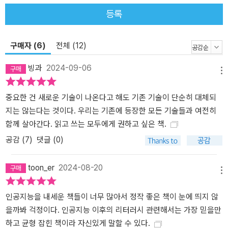
지능이 리터러시 생태계를 바꾸고 있음을 인정하고 그 새로운 기술이
등록
우리 읽기-쓰기를 ‘어떻게’ 바꾸고 있으며 우리는 그 변화를 어떤 태
도와 관점으로 바라보아야 하는지를 논의하자는 것이 저자의 메시지
구매자 (6)
전체 (12)
이지요. 사실 리터러시의 개념은 이제까지도 꾸준히 변화해 왔습니
다. 사회 변화에 따라 미디어 리터러시·디지털 리터러시 같은 개념이
빙과
2024-09-06
생겨나고 그 의미 또한 변화·확장되고 있으니까요. 그러니 리터러시
메뉴
생태계를 변화시키는 기술을 제대로 활용하고, 그 기술과 평화롭게
중요한 건 새로운 기술이 나온다고 해도 기존 기술이 단순히 대체되
‘공존’하려면 활용법 학습을 넘어 제대로 된 관점과 태도 정립을 돕는
지는 않는다는 것이다. 우리는 기존에 등장한 모든 기술들과 여전히
공부가 필요합니다. 이 책이 바로 그 시작을 도울 겁니다.
함께 살아간다. 읽고 쓰는 모두에게 권하고 싶은 책.
공감 (
7
)
댓글 (0)
toon_er
2024-08-20
메뉴
인공지능을 내세운 책들이 너무 많아서 정작 좋은 책이 눈에 띄지 않
을까봐 걱정이다. 인공지능 이후의 리터러시 관련해서는 가장 믿을만
하고 균형 잡힌 책이라 자신있게 말할 수 있다.