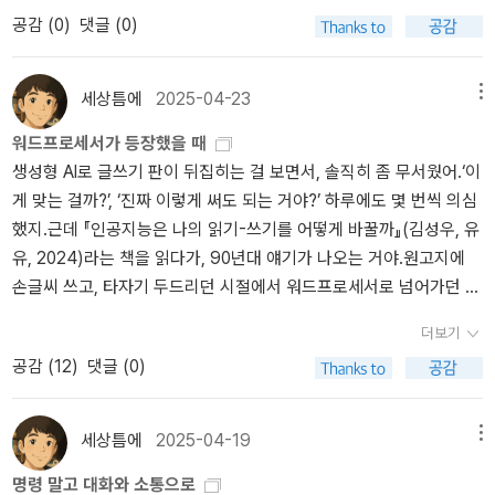
지 떠올려보게 됩니다. * “우리말큰사전”으로 검색하니 삼성출판사
공감 (
0
)
댓글 (0)
에서 1989년에 나온 «새우리만큰사전»은 절판됐습니다. ** “국어사
전”으로 검색하니 만중서관에서 2003년에 나온 «국어사전(새로나
온)»은 품절됐습니다. *** 아, 다행히 민중서림에서는 아직 국어사전
세상틈에
2025-04-23
메뉴
이 나오고 있습니다.첫 번째는 '글을 읽을 수 있는 자질•조건 또는 상
워드프로세서가 등장했을 때
태. 읽고 쓰는 능력. 또한 특정 공동체•지역•기간 등에서 읽고 쓰는
생성형 AI로 글쓰기 판이 뒤집히는 걸 보면서, 솔직히 좀 무서웠어.‘이
능력이 미치는 범위'이고 두 번째는 '(대개 수식어를 동반한) 확정된
게 맞는 걸까?’, ‘진짜 이렇게 써도 되는 거야?’ 하루에도 몇 번씩 의심
사용의 경우, 특수한 주제나 미디어를 ’읽어 내는‘ 능력. 특정 영역의
했지.근데 『인공지능은 나의 읽기-쓰기를 어떻게 바꿀까』(김성우, 유
역량이나 지식'입니다.
유, 2024)라는 책을 읽다가, 90년대 얘기가 나오는 거야.원고지에
손글씨 쓰고, 타자기 두드리던 시절에서 워드프로세서로 넘어가던 그
시점 말이야.가만 생각해보면, 그때도 사람들은 ‘이제 글쓰기 망했다’
더보기
이런 생각 했을지도 몰라.하지만 결국 다 적응했고, 글쓰기는 여전히
공감 (
12
)
댓글 (0)
살아남았잖아.그러고 보니, 지금 이 변화도 그렇게까지 두려워할 필
요는 없겠다 싶더라.AI한테 도움 받는 건 당연해지겠지만, 결국 평균
이상의 글을 쓰려면나만의 글쓰기 근육은 계속 키워야 하는 것 같아.
세상틈에
2025-04-19
메뉴
그게 진짜 AI 시대에 우리가 가져야 할 경쟁력 아닐까?
명령 말고 대화와 소통으로