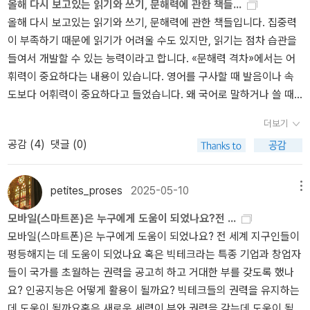
올해 다시 보고있는 읽기와 쓰기, 문해력에 관한 책들...
올해 다시 보고있는 읽기와 쓰기, 문해력에 관한 책들입니다. 집중력
이 부족하기 때문에 읽기가 어려울 수도 있지만, 읽기는 점차 습관을
들여서 개발할 수 있는 능력이라고 합니다. «문해력 격차»에서는 어
휘력이 중요하다는 내용이 있습니다. 영어를 구사할 때 발음이나 속
도보다 어휘력이 중요하다고 들었습니다. 왜 국어로 말하거나 쓸 때
는 어휘력에 관한 언급이 없을까요? 흔하게 들리는 언어이기 때문일
더보기
까요? 번역을 제대로 하진 못하더라도 영문 기사나 책을 읽으면 아주
공감 (
4
)
댓글 (0)
조금은 잘 쓴 글인지 알아볼 수 있을 때가 있었습니다. 좋은 글은 구조
와 전개, 어휘력 등에서 도움이 됩니다. 미래에도 살아가는 데 중요한
능력은 정보 습득 및 활용 능력일 겁니다. 기술 기반으로 세상이 많이
petites_proses
2025-05-10
메뉴
변해갈테니, 변화하는 세상에 발 맞춰 지내려면, 생존에 필요한 기본
모바일(스마트폰)은 누구에게 도움이 되었나요?전 ...
이자 필수 역량일 겁니다. 사회적 불평등은 더 이상 눈에 보이는 것만
모바일(스마트폰)은 누구에게 도움이 되었나요? 전 세계 지구인들이
으로 설명될 수 없다고 생각합니다. 인류의 미래는 모두가 각자의 몫
평등해지는 데 도움이 되었나요 혹은 빅테크라는 특종 기업과 창업자
을 해내고 즐겁게 살 수 있는 세상이기를 바랍니다. 그 첫 걸음에 읽기
들이 국가를 초월하는 권력을 공고히 하고 거대한 부를 갖도록 했나
를 잘 해내고 어휘력을 채워가고 계속 읽어갈 수 있고 문해력을 갖춰
요? 인공지능은 어떻게 활용이 될까요? 빅테크들의 권력을 유지하는
갈 수 있는 통로가 사회적으로 설계되면 좋겠다는 생각을 해봅니다.
데 도움이 될까요혹은 새로운 세력이 부와 권력을 갖는데 도움이 될