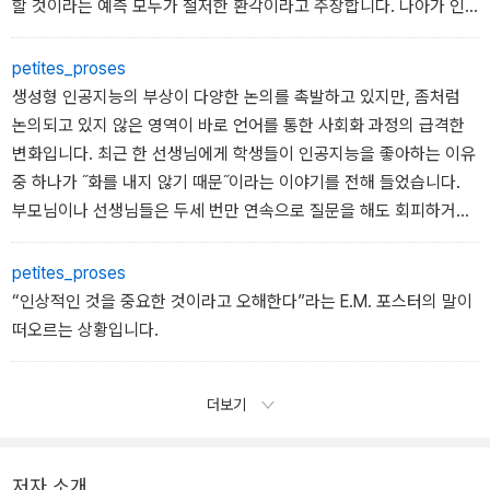
할 것이라는 예측 모두가 철저한 환각이라고 주장합니다. 나아가 인
공지능 개발을 이끄는 거대 IT기업의 전략을 “인류 역사상 가장 방대
하고 치명적인 도둑질”이라 표현하면서, 역사상 가장 많은 부를 축적
petites_proses
한 글로벌 대기업들이 “디지털 형태로 존재하는 인간 지식의 총합을
생성형 인공지능의 부상이 다양한 논의를 촉발하고 있지만, 좀처럼
일방적으로 탈취하여 독점 제품 안에 가두어 두는 것”이라고 일침을
논의되고 있지 않은 영역이 바로 언어를 통한 사회화 과정의 급격한
날립니다.
변화입니다. 최근 한 선생님에게 학생들이 인공지능을 좋아하는 이유
중 하나가 ˝화를 내지 않기 때문˝이라는 이야기를 전해 들었습니다.
부모님이나 선생님들은 두세 번만 연속으로 질문을 해도 회피하거나
짜증을 내는데, 인공지능은 절대 화를 내지 않고 묵묵히 ‘인내심을 가
지고’ 답을 해 준다는 것이었지요. 그 학생들에게는 인공지능의 빠른
petites_proses
언어 생성과 높은 생산성도 중요했지만, 이전과는 전혀 다른 사회적
“인상적인 것을 중요한 것이라고 오해한다”라는 E.M. 포스터의 말이
상호작용을 경험했다는 것이 더욱 중요했습니다.
떠오르는 상황입니다.
더보기
저자 소개