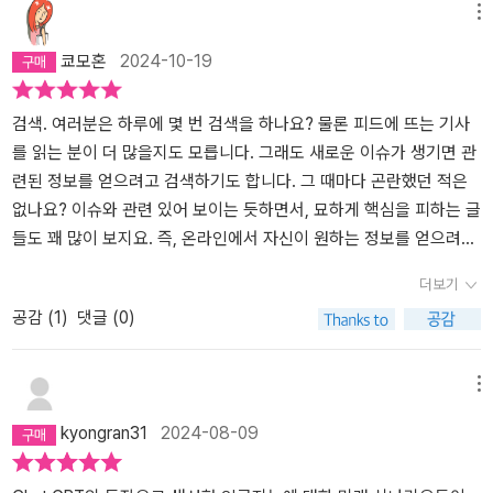
과정이 없다면 “생성becoming 없는 생성generating”이 노폐물처
메뉴
럼 쌓인다. ‘존재로서의 생성’은 ‘읽은 것-쓴 것’과 ‘읽지 않은 것-쓰지
쿄모혼
2024-10-19
않은 것’의 교차로에 있다._ 각각의 주제들에 대해서 아주 탄탄하게
차근차근, ‘(대학) 수업을 하듯’ 내용을 풀어 가며, 생성형 인공지능과
함께 ‘보고서’ 쓰기 실험 등 예시가 다양하다. 저자의 태도는 매우 정
검색. 여러분은 하루에 몇 번 검색을 하나요? 물론 피드에 뜨는 기사
중하고, 어투도 그러하다(독자에게 높임말을 썼다). 그러다 보니 상당
를 읽는 분이 더 많을지도 모릅니다. 그래도 새로운 이슈가 생기면 관
히 방대한 분량의 책이 나오게 된 듯싶다. 저자의 비판적 관점은 은근
련된 정보를 얻으려고 검색하기도 합니다. 그 때마다 곤란했던 적은
하게 확고하다._ 세상의 오롯한 모습은 말과 글로만 표현될 수 없기에
없나요? 이슈와 관련 있어 보이는 듯하면서, 묘하게 핵심을 피하는 글
총체적으로 파악해야 한다는 점을 명확히 해야 비로소 언어(와 인공
들도 꽤 많이 보지요. 즉, 온라인에서 자신이 원하는 정보를 얻으려면
지능 그리고 인간)는 가장 훌륭해진다는 저자의 언어학적 ‘비판적 메
자신이 원하는 정보를 정확히 얻기 위한 검색어를 떠올려야 합니다.
더보기
타-리터러시’론에 큰 매력을 느꼈다. 평소에 가졌던 문제의식과 궁금
혹여 떠올리지 못한다면 관련된 정보 속에서 자신에게 맞는 정보를
공감 (
1
)
댓글 (0)
증에 꽤 도움이 되는 이야기들이 많아 흥미롭게 읽을 수 있는 책이었
찾을 수 있는 있는 능력이 필요합니다. 위에서 설명한 내용 어디서
다.
많이 보지 않았나요? 챗GPT로 일컬어지는 인공지능 서비스를 사용
하는 방법에 가끔 등장하는 내용입니다. 질문을 되도록 구체적이고
메뉴
질문을 해야 챗GPT가 더 정확하게 대답한다는 게 핵심입니다. 그렇
kyongran31
2024-08-09
다면 일반적으로 우리가 하고 있는 검색과는 무엇이 다를까요? 몇 가
지 키워드를 제시하고 글을 써 달라고 하면 써 준다는 겁니다. 글을