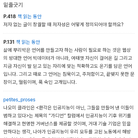
밑줄긋기
지는 차별점이 무엇인지, 그 기술이 사회 곳곳에 스며들기 전에 확립
해야 할 윤리는 무엇인지 살핀다. 인간의 읽기-쓰기, 인공지능의 읽
P.418
책 읽는 동안
기-쓰기를 비교·대조하며 사람이 읽고 쓴 글과 인공지능이 읽고 쓴 글
저자 없는 글이 창궐할 때 저자성은 어떻게 정의되어야 할까요?
의 구조적·내재적 차이를 설명하기도 한다. 인간처럼 읽고 쓰는 AI의
행위는 인간의 읽기-쓰기를 대체할 수 있을까? 리터러시 생태계의 근
P.131
책 읽는 동안
본적 변화 속에서 우리는 읽고 쓰는 존재로서의 자신을 어떻게 더 잘
삶에 뿌리박은 언어를 만들고자 하는 사람이 필요로 하는 것은 웹상
돌볼 수 있을까? 단순히 인공지능의 활용법을 넘어 새로운 기술에 대
의 방대한 언어 빅데이터가 아니라, 여태껏 자신이 걸어온 길 그리고
한 제대로 된 관점과 태도 정립을 돕는 책이다.
지금 자신이 발 딛고 있는 자리에 맞는 적확하고도 온기를 담은 언어
입니다. 그리고 때로 그 언어는 침묵이고, 주저함이고, 끝맺지 못한 문
장이고, 떨림이며, 푹 숙인 고개입니다.
petites_proses
나오미 클라인은 <환각은 인공지능이 아닌, 그들을 만들어 낸 이들이
범하고 있다>는 제목의 “가디언” 칼럼에서 인공지능이 기후 위기를
해결하고 현명한 거버넌스를 제공할 것이며, 거대 기술 기업은 믿을
만하다는 생각, 나아가 인공지능이 우리 모두를 고된 노동에서 해방