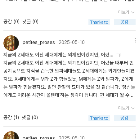
어쩌면 아주 옛날부터 이 모든 것들을 위해 학교를 설립해왔는지도
까요? 이러니 저러니 해도 공정한 기술로써 평등하게 활용할 수 있지
모르겠습니다. 지금 시대의 ‘지리산고등학교’와 같은 역할이었을지도
더보기
않을 것 같습니다.각 기업들이 AI에 투자하는 건 미래 권력을 가시화
모르겠습니다. (물론 미국의 의무교육은 기업에서 필요로 하는 역량,
공감 (
0
)
댓글 (0)
하고 싶기 때문일겁니다. 각 개인의 삶에서는 AI를 어떻게 받아들여
어떤 일을 해야하는지 잘 알아듣고 그대로 따를 수 있을 정도로 교육
야 하는지에 대해 생각해볼 수 있는 글입니다.
을 하는 것으로 알고 있습니다.)배우는 것은 즐겁고, 다 같이 배우는
것도 즐겁고, 배우고 익힌 것을 다시 세상을 위해 내어놓는 선순환에
petites_proses
2025-05-10
메뉴
대해, 언제 마지막으로 들었는지 모르겠습니다. 지금 시대는 모두가
지금의 Z세대도 이전 세대에게는 외계인이겠지만, 어렸...
다 적응하느라 바쁘게 지내고 있겠지요. 그래도 변화의 흐름과 본질
지금의 Z세대도 이전 세대에게는 외계인이겠지만, 어렸을 때부터 인
을 잘 꿰뚫어서 기술이 인간을 위해 사용되기를 바랍니다. 어떤 사람
공지능으로 지식을 습득한 알파세대들도 Z세대에게는 외계인들이겠
도 다른 사람을 위해서만 자신의 삶을 살면 안 됩니다. 노예제도가 횡
지요. X세대에게는 M과 Z가 힘들었듯, M에게는 Z와 알파가, Z에게
행했을 때도 있었지만 지금은 사라졌습니다. 사람들이 없앴습니다.
는 알파가 힘들겠지요. 일면 관찰의 묘미가 있을 것 같습니다. ‘당신들
노예선이라는 배의 조감도(?)를 본 적이 있습니다. 조금이라도 더 많
에게도 어려운 시간이 올텐데‘하는 생각이 듭니다. 낀 세대가 될 수 밖
은 인원을 태우게 하기 위해 수갑을 채워 일렬로 뉘여놓은 그림입니
에 없는 모든 직장인들에게 심심한 유감을 표합니다.생성형 인공지능
다. 오분, 십분 혹은 한 시간은 그럴 수 있겠지만, 밥은 어떻게 먹고 용
더보기
의 부상이 다양한 논의를 촉발하고 있지만, 좀처럼 논의되고 있지 않
변은 어떻게 해결했을지... 부당한 대우를 받기를 강요했던 문화적, 사
공감 (
1
)
댓글 (0)
은 영역이 바로 언어를 통한 사회화 과정의 급격한 변화입니다. 최근
회적 분위기는 «블랙 라이크 미»에서 접할 수 있습니다. 오래 전, 시
한 선생님에게 학생들이 인공지능을 좋아하는 이유 중 하나가 '화를
간적 간격을 두고 보이는 현상들은 명징합니다. 지금은 어떤 시대일
내지 않기 때문'이라는 이야기를 전해 들었습니다. 부모님이나 선생
까요? 정보로 격차를 만드는 비열한 세상일지도 모르겠습니다. 일부
petites_proses
2025-05-10
메뉴