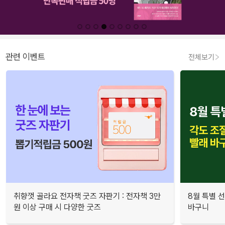
관련 이벤트
전체보기
취향껏 골라요 전자책 굿즈 자판기 : 전자책 3만
8월 특별 선
원 이상 구매 시 다양한 굿즈
바구니