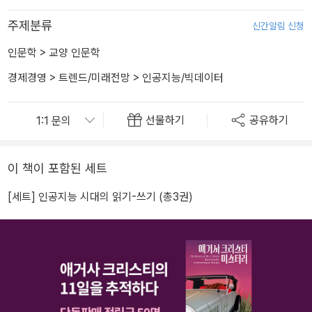
주제분류
신간알림 신청
인문학
>
교양 인문학
경제경영
>
트렌드/미래전망
>
인공지능/빅데이터
선물하기
공유하기
이 책이 포함된 세트
[세트] 인공지능 시대의 읽기-쓰기 (총3권)