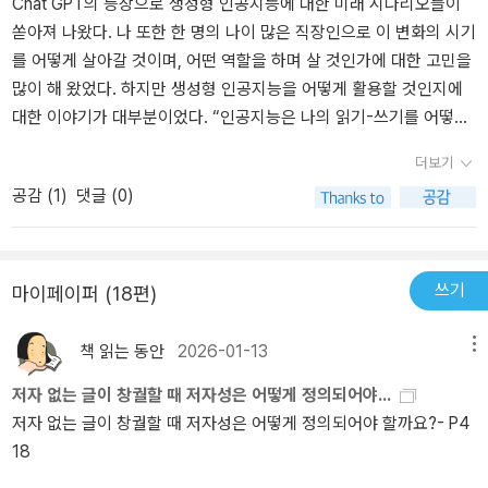
어떻게 써야 할지 감이 오지 않을 때 몇 번 사용하기도 합니다. 챗GP
Chat GPT의 등장으로 생성형 인공지능에 대한 미래 시나리오들이
T가 쓴 글은 챗GPT에게 물어본 ‘순간’의 마음을 표현하지 않습니다.
쏟아져 나왔다. 나 또한 한 명의 나이 많은 직장인으로 이 변화의 시기
관련된 내용을 편집하여 기승전결 논리에 맞추어 글을 씁니다. 그 글
를 어떻게 살아갈 것이며, 어떤 역할을 하며 살 것인가에 대한 고민을
안에는 질문한 사람의 생각과 같은 부분도 다른 부분도 있습니다. 자
많이 해 왔었다. 하지만 생성형 인공지능을 어떻게 활용할 것인지에
신의 주장에 도움이 될 주제를 골라내어 써 내려가는 과정이 필요하
대한 이야기가 대부분이었다. “인공지능은 나의 읽기-쓰기를 어떻게
다는 뜻이 됩니다. 글쓰기의 도입부를 써 내려갈 수 있는 계기가 된다
바꿀까”라는 김성우 작가의 책은 그런 관점으로부터 나의 시선을 다
더보기
고 생각합니다. 여기서 한 가지 의문이 생깁니다. 시간이 흘러서 인
른 곳으로 이끌었다. 근본적인 질문부터 하게 만들었고, ‘생성형 인공
공감 (
1
)
댓글 (0)
공지능이 훨씬 많은 정보를 습득하고 더 논리적인 글을 쓰게 되는 상
지능과 함께 교육을 받은 세대는 그렇지 않은 세대와 어떻게 다르며
황이 온다면 우리는 검색과 쓰기에서 자유로워질 수 있을까요? 만약
우리는 그 부분을 어떻게 조화롭게 이해하며 받아들이며 살아가야 할
그런 분위기가 지배적이라고 해도 검색과 쓰기를 꾸준히 시도하는 사
것인가’등 전혀 생각지도 못한 곳까지 나의 사고를 이끌었다. 이 책은
람이 존재하기를 바랍니다. 챗GPT는 이미 적힌 글로만 데이터를 학
이런 꼬리에 꼬리를 무는 생각거리들을 제시해주고, 그에 대한 직간
쓰기
마이페이퍼 (18편)
습합니다. 게다가 챗GPT를 제작하는 사람이 제공하는 자료만을 학습
접적인 해답 및 논제를 제시해주고 있다. 인공 지능이 삶의 모든 영역
합니다. ‘지금 이 순간’ 변화하는 흐름을 반영하지 못합니다. 챗GPT가
에 파고든 지금, 우리는 어떻게 살아야 할 것인가에 대한 고민을 하고
책 읽는 동안
2026-01-13
메뉴
생성한 글이 사실인지 아닌지, 사실이라고 해도 반대 의견은 없는지
있는 사람들이 있다면 이 책을 추천해 주고 싶다. 책이 두꺼워 보이지
저자 없는 글이 창궐할 때 저자성은 어떻게 정의되어야...
검색하고, 자신의 의견은 어떠한지 생각하고 써 보는 패턴을 형성할
만 술술 넘어가고, 읽는 모든 사람에 오랜만에 몰입의 즐거움을 선사
저자 없는 글이 창궐할 때 저자성은 어떻게 정의되어야 할까요?- P4
수도 있겠다고 생각했습니다.
해 줄 수 있는 책이다.
18