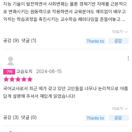
문이라는 점을 강조한다. 그 속에 녹아 있는 인간, 사회, 생명에 대한
태도가 다르기 때문이다. 이는 현 사회의 속도, 효율성, 양적 팽창, (패
권적) 표준화, 표현-외화 영역의 비대화 등에 대한 주류 관점에 도전
하는 것이다. 이에 대한 태도를 다시 정립하는 것이 ‘리터러시’이고,
더보기
인공지능 기술의 ‘중재’(저자는 ‘활용’이라는 단어에 거부감을 표현한
공감 (
9
)
댓글 (1)
다)를 수용하는 올바른 과정이다._ 총 6개 장을 통해 내용을 전개한
다. 생성형 인공지능을 바라보는 사회기술적 관점과 리터러시, 인간
과 인공지능 읽기-쓰기의 특성과 차이: 시간·학습·쓰기·언어·발달·관
메뉴
계·대화 이해, 리터러시 생태계의 변화: 매개·전도·속도·저자성-윤리,
고슴도치
2024-08-15
프롬프트 엔지니어링에 대한 올바른 관점, 기술과 인간의 관계, 결론
으로서의 비판적-메타 리터러시. _ 생성형 인공지능이 출현한 지금
‘읽기-쓰기’ 그리고 리터러시의 본질은 과정성, 윤리성, 관계성을 ‘체
국어교사로서 최근 제가 갖고 있던 고민들을 너무나 논리적으로 아름
화’하는 과정으로서의 읽기와 쓰기는 그 스스로의 ‘에토스’이고 세계
답게 설명해 주셔서 재밌게 읽었습니다!
관일 수밖에 없으며, 이는 정성 들여 불완전한 과정들을 끊임없이 경
더보기
험하는 것이어야 한다는 내용이 강조된다. 읽으면서 지금의 주류적
공감 (
3
)
댓글 (0)
분위기, 생성형 인공지능의 한계적 특성에 대한 이해가 중요하겠다고
생각했다. 거기에 기반을 둘 때 새로운 상상력을 발휘할 수 있다. 그