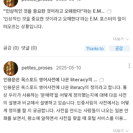
님들은 두세 번만 연속으로 질문을 해도 회피하거나 짜증을 내는데,
의 희망과 염원이 많은 인류를 기술의 노예로 만들고 있는지 모르겠
“인상적인 것을 중요한 것이라고 오해한다”라는 E.M...
인공지능은 절대 화를 내지 않고 묵묵히 ‘인내심을 가지고’ 답을 해 준
습니다. 왜 모든 주문을 앱으로 해야 하는 걸까요? 플랫폼에서 모든
'인상적인 것을 중요한 것이라고 오해한다'라는 E.M. 포스터의 말이
다는 것이었지요. 그 학생들에게는 인공지능의 빠른 언어 생성과 높
걸 하도록 해놓았는데, 직접 가서 주문하는 게 더 빠르고 쓸데없는 데
떠오르는 상황입니다.
은 생산성도 중요했지만, 이전과는 전혀 다른 사회적 상호작용을 경
신경을 쓰지 않을 수 있습니다. 더 자유로울 수 있습니다. 모 카페에
험했다는 것이 더욱 중요했습니다.
가면, 매장 안에서도 앱으로 주문하고 받으러 가는 사람들을 볼 때가
더보기
있습니다. 인류의 진화가 얻는 것과 잃는 것들 사이에서 적절한 균형
공감 (
0
)
댓글 (0)
을 찾기를 바랍니다.5천년 동안 인류가 노력해서 얻은 읽는 능력이
사라지지 않고 인류의 미래를 이어가는데 쓰이기를 바랍니다.
petites_proses
2025-05-10
메뉴
인용문은 옥스포드 영어사전에 나온 literacy의 ...
인용문은 옥스포드 영어사전에 나온 literacy의 정의라고 합니다. 통
상 우리가 사용하는 ‘문해력’을 어떻게 정의했는지에 대해 다음 사전
의 설명과 비교해서 설명하고 있습니다. 민중서림의 사전에서는 어떻
게 정의를 할 지 궁금합니다. 사전을 만드는 사람들이 나오는 일본 만
화를 보면서, 평소에 알하면서 사전을 찾을 때 포털 서비스를 이용할
때, 문득 제대로 된 지금 시대의 국어사전은 어떻게 만들어지고 있을
더보기