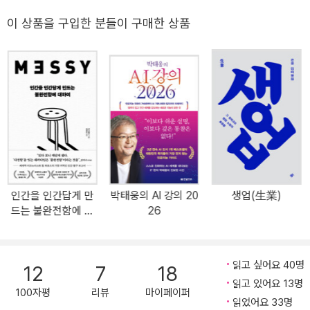
생성형 인공지능을 다룬 책이 쏟아졌습니다. 챗GPT가 저자로 등장하
기도 했고요. 그런 책 대부분은 인공지능이 무엇을 할 수 있으며 그런
이 상품을 구입한 분들이 구매한 상품
인공지능을 어떻게 활용해야 할지를 다루었습니다. 논의의 중심은 주
로 생산성과 효율이었지요. 『인공지능은 나의 읽기-쓰기를 어떻게 바
꿀까』는 바로 이 논의의 중심을 바꿉니다. 인간처럼 읽고 쓴다는 생성
형 인공지능을 이제까지와는 다른 관점으로 보기를 제안하지요. 생산
성과 효율의 자리에 ‘나’ ‘우리’ ‘인간’ ‘삶’과 같은 단어를 놓고, 어떤 방
식으로 이용하고 공존하는 것이 가장 인간적이며 효율을 넘어 우리
삶의 유익을 추구하는 쪽인지 고민합니다. 나아가 인간처럼 학습하고
이해하며 문제를 해결하는 인공지능이 등장했음에도 여전히 인간만
이 가지는 차별점이 무엇인지, 그 기술이 사회 곳곳에 스며들기 전에
인간을 인간답게 만
박태웅의 AI 강의 20
생업(生業)
확립해야 할 윤리는 무엇인지도 살핍니다. 인간의 읽기-쓰기, 인공지
드는 불완전함에 대
26
능의 읽기-쓰기를 비교·대조하며 사람이 읽고 쓴 글과 인공지능이 읽
하여
고 쓴 글의 구조적·내재적 차이를 설명하기도 하지요. 인공지능이 학
습할 수 있는 데이터는 거의 무한하기에 ‘제대로 된 좋은 질문을 던지
읽고 싶어요 40명
12
7
18
기만 하면 원하는 정보와 지식을 모두 얻을 수 있다’라는 환상 속에 어
읽고 있어요 13명
떤 허점이 숨어 있는지도 탐색합니다. 기술은 언제나 우리 상상보다
100자평
리뷰
마이페이퍼
읽었어요 33명
더 빠른 속도로 발전합니다. 인공지능을 배척하거나 배제할 여지는