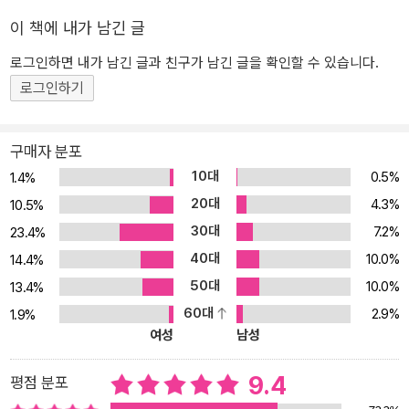
점점 좁아지겠지요. 하지만 기술이 이끄는 대로 무작정 따라갈 수도,
이 책에 내가 남긴 글
어떤 존재인지 잘 알지도 못하면서 마냥 의존할 수도 없는 노릇입니
로그인하면 내가 남긴 글과 친구가 남긴 글을 확인할 수 있습니다.
다. 응용언어학자로서 개인과 사회, 기술과 리터러시가 엮이는 방식
로그인하기
을 오래도록 연구해 온 저자는 인공지능을 도구가 아닌 관계의 주체
로 바라보자며 근본적인 질문을 던집니다. 지금 여기서 우리는 읽고
쓰는 인공지능을 어떻게 이해해야 할까요? 새로운 존재와 함께 읽고
구매자 분포
쓰는 행위는 어떤 가치와 한계를 지닐까요? 리터러시 생태계의 근본
10대
0.5%
1.4%
적 변화 속에서 우리는 읽고 쓰는 존재로서의 자신을 어떻게 더 잘 돌
20대
4.3%
10.5%
볼 수 있을까요? 문해력의 개념과 리터러시 생태계가 바뀌고 있다 어
30대
7.2%
23.4%
떻게 인공지능과 함께 읽고 쓸 것인가 챗GPT가 이전의 인공지능에
40대
10.0%
비해 더 빠르게 확산되고 화제가 된 이유는 온전히 사람의 몫이라 여
14.4%
겨졌던 읽고 쓰는 일을 스스로 할 수 있는 인공지능이라는 점 때문이
50대
10.0%
13.4%
었습니다. 읽고 쓰는 일에서 예외인 사람은 없지요. 그럼에도 잘하기
60대
2.9%
1.9%
는 쉽지 않습니다. 더군다나 텍스트의 영역이 영상으로 채워지기 시
여성
남성
작하면서 사람들은 긴 글 읽기-쓰기를 이전보다 더 어려워하고, 사회
에는 문해력 논란이 끊이지 않지요. 웬만해서는 수월히 할 수 없는 읽
9.4
평점 분포
기-쓰기를 대신해 주는 인공지능이 개발되었다니, 이 기술이야말로