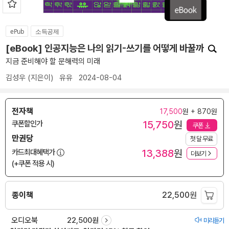
ePub
소득공제
[eBook] 인공지능은 나의 읽기-쓰기를 어떻게 바꿀까
지금 준비해야 할 문해력의 미래
김성우
(지은이)
유유
2024-08-04
전자책
17,500
원 + 870원
15,750
원
쿠폰할인가
쿠폰
만권당
첫 달 무료
13,388
원
카드최대혜택가
더보기
(+쿠폰 적용 시)
종이책
22,500
원
오디오북
22,500원
미리듣기