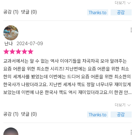
더보기
고서야 다들 금방 질려할텐데, 고려와 조선이라는 기나긴 시간을 대
아니라 전체적인 역사의 흐름을 이야기하듯 어렵지 않게 설명해 주어
공감 (
1
)
댓글 (0)
략적으로 미리 분류하여 책을 읽는 독자나 유튜브를 보는 시청자들이
방대한 내용의 역사이지만 쉽게 술술 읽혔다.맥락을 잘 이해하는 사
큰 그림 보듯이 포괄적인 시선으로 그 시기를 바라볼 수 있게 해준
람이 이해도 빠르고 공부도 잘 하듯이 역사의 맥락이 쉽고 정확하게
다.'손절' 이라든가, '뒷통수를 친다' 던가 하는 다소 이런 인문학적인
알 수 있도록 잘 설명되어 있었다.아무리 쉬운 설명이라도 설명만 계
메뉴
책에 어울리지 않는 표현들이 가끔 나오긴 하지만 막 눈쌀을 찌뿌리
속 된다면 자칫 지루할 수 있는데,핵심만 제대로 전달한 연표와 사건
난나
2024-07-09
게 할 정도로 심하지도 않고, 어차피 이 책이 너무 진지 빨고 나오는
과 관련한 다양한 사진, 그림, 작품 들이 역사를 조금 더 입체적으로
책과는 달리 동네 누나, 동네 언니 같은 컨셉으로 나온 책이니만큼 오
알 수 있게 도와주었다.아이들이 본격적으로 역사공부를 시작하기 전
히려 더 친근하게 느껴지기도 한다.문장도 딱히 흠 잡을 곳 없이 매끄
에각각 <요즘 10대를 위한 최소한의 한국사>, <요즘 어른을 위한 최
교과서에서는 알 수 없는 역사 이야기들을 차곡차곡 모아 알려주는
럽고, 오타도 전혀 없다.너무 막 지엽적으로 파고 들지도 않고 전체적
소한의 한국사>를 읽고서로가 이해한 한국사에대해 이야기 나눠보는
요즘 어른을 위한 최소한 시리즈! 지난번에는 요즘 어른을 위한 최소
은 흐름 위주로 맥을 딱딱 집어가며 다정하게 이야기해주기 때문에
것도 좋겠다 싶었다.사는게 바쁘다는 핑계로 잊었던 우리의 역사를
한의 세계사를 봤었는데 이번에는 드디어 요즘 어른을 위한 최소한의
편하게 읽을 수 있다.다만, 이번 책을 통해서도 새삼 다시 한번 더 느
다시한번 되 집어 볼 수 있어 좋았다.
한국사가 나왔더라고요. 지난번 세계사 책도 정말 너무너무 재미있게
낀건데, 난 한국사와는 정말 안맞는것 같다.이런 장면들 보면 혈압이
보았는데 이번에 나온 한국사 책도 역시 재미있더라고요.​​​이 한권 안
오르고 답답한 기분이 막 샘솟는다.당파 싸움 하는 파트는 열불이 터
에 우리 역사의 흐름을 알 수 있도록 구성해 놓았고요. 무엇보다 한국
더보기
질려 한다.​이 책의 유일한 단점을 구지 꼽아보라고 한다면, 역시나 대
사의 흐름과 개념들을 쉽게 알 수 있도록 해주는데요. 출간 즉시 베스
공감 (
1
)
댓글 (0)
한제국 이후부터 이야기가 전혀 없다는 것이다.어쨌든 한국사이니만
트셀러에 오를 만큼 많은 이들에게 사랑을 받고 있는 시리즈입니다.
큼 근, 현대사, 특히나 현대사도 더 다뤄줬으면 했는데 분량의 압박 때
이 책이 저는 아주 재미있는데요. 이유는 설명이 지루하지 않고 아주
문인지 아예 생략되어 있다.일제 시대도 전혀 언급이 안되어 있고.딱
머리에 쏙쏙 들어오게 이야기해주기 때문이에요.​​​사실 역사는 알면 알
메뉴