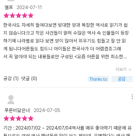
며 이전 시대의 유산을 자연스럽게 받아들였다. 한국의 뿌리는 이렇
관련 동영상도 자주 챙겨보기도 하고요. 주변 사람들의 이야기를 들
엘프
2024-07-11
게 점점 더 깊은 과거로 뻗어 간다. 그 뿌리를 만나는 과정에서 우리는
어보면 고조선부터 고려 시대까지 이해하는 것을 무척 어려워하는 것
각각의 시대가 오늘날 우리 사회에 남긴 흔적들을 찾아볼 수 있다. 한
같습니다. 전달할 때에도 구석기 시대부터 고조선까지는 잘 따라오던
반도에서 앞서 산 선조들이 어떤 세상을 만들었고, 어떤 실수를 반복
사람들도 부여와 고구려 삼한이 등장하는 순간부터 동공지진은 물론
한국사도 자세히 들여다보면 방대한 양과 복잡한 역사로 읽기가 쉽
했으며, 어떤 좌절과 성취를 겪었는지 살피고 나면 오늘 우리가 사는
유체 이탈을 경험하는 모습을 보면서 안타까운 순간도 많았어요. 저
지 않습니다크고 작은 사건들이 얽혀 수많은 역사 속 인물들이 등장
세상을 더욱 깊이 이해하게 된다.”(p.5) 고 말했다. 궁예는 원래 신
도 공부하면서 깨달았는데 우리 역사가 참 촘촘하고 세세한 이야기들
하기에 나라별로 읽다 보면 양이 많아서 외우기도 힘들고 잘 안 읽
라 헌안왕 또는 경문왕의 아들로 후궁 소생이었다고 한다. 그런데 길
이 그렇게 많더라고요. 그에 비해 교과서는 정해진 기간에 정해진 분
게 됩니다어른들도 힘드니 아이들은 한국사가 더 어렵겠죠그래
흉을 점치는 일관(日官)이 “이 아이는 나라에 이롭지 못할 것”이라고
량을 전달해야 하다보니 압축되는 부분이 많아서 학생들도 어려워해
서 꼭 알아야 되는 내용들로만 구성된 <요즘 어른을 위한 최소한
예언하자 왕은 비정하게도 사람을 시켜 죽이게 했다. 왕명을 받은 자
요. 학생들과 한국사에 대해 거부감을 가진 분들에게 꼭 이 책 한권만
의 한국사>는 읽어보고 싶었습니다공부하는 아이들에게 설명해 주기
더보기
는 갓난아기를 차마 살해하지 못하고 포대기에서 꺼내 누각 아래로
은 읽어보시라고 권해드리고 싶어요. ​이 책에서는 고조선~일제강점
도 좋고 저도 역사를 계속 배우고 싶기에 이 책이 반가웠습니다역사
공감 (
1
)
댓글 (0)
던졌다. 미리 짰는지 젖먹이는 여종이 아기를 몰래 받았는데 잘못해
기 전까지 다루고 있습니다. 세세하고 촘촘하게 다루기보다는 굵직굵
의 가장 기본은 시대별 흐름입니다시간의 순서에 맞게 큰 틀을 잡
서 손가락으로 눈을 찔렀다. 궁예의 관심법에 걸려들면 뜨겁게 달군
직한 사건들 위주로 구성되어 있어요. 그럼에도 독자들이 꼭 알면 좋
고 읽기 시작하면 세세한 부분까지 기억하기 쉽고 이해도 잘됩니다책
철퇴에 맞아 개죽음을 면치 못했다. 이 책을 통해 왜 역사를 공부해
겠다고 생각한 부분만은 또 자세히 서술되어 있어 이해하기 쉬웠습니
의 처음에 한국사 전체 연표가 나옵니다이 연표를 보면서 역사 속 나
메뉴
야 하는지 알게 되었다. 역사의 중요성을 알지 못하는 사람은 없다. 하
다. 이 책을 읽고 관련도서나 방송들을 통해 더 깊에 알아가는 시간을
라들을 연도별로 비교하며 기억하고 책을 읽었습니다학교 다닐 때 노
푸른비닮은너
2024-07-05
지만 역사를 배워야 하는 이유에 대해 아는 이들이 많지 않다. 왜 우리
가지면 좋겠다는 생각이 들었어요. 한 가지 아쉬운 점은 앞서 말씀드
래로 외워서 기억이 나기에 읽기가 더 편했습니다알고 있는 사실에
는 한국사를 알아야 하는 것일까? 첫 번째는 역사는 반복되기 때문이
린 것처럼 일제강점기 전에 책이 끝난다는 것입니다. 요즘 교과서는
서 좀 더 깊게 들어가니 흥미롭고 재미가 있습니다우리나라 역사
다. 두 번째는 역사를 통해 삶을 배울 수 있기 때문이다. 세 번째는 역
근현대사에 더 중점을 두고 있기는 하지만 예전 제가 학교 다닐 때를
의 시작은 고조선입니다단군신화를 모르는 사람이 없을 정도로 유명
기간 : 2024/07/02 ~ 2024/07/04​역사를 매우 좋아하기 때문에 유
사를 배워 삶에 대해 배우고 성정할 수 있게 되는 것이다. 이 책을 읽
생각해보면 조선시대까지는 엄청 열심히 배우다가 대한제국 이후에
한 우리 역사의 시작은 신화를 통해 좀 더 경이롭고 위대한 느낌을 줍
튜브로도 여러 역사 채널들을 많이 보는 편인데, 유명하다는 역사 채