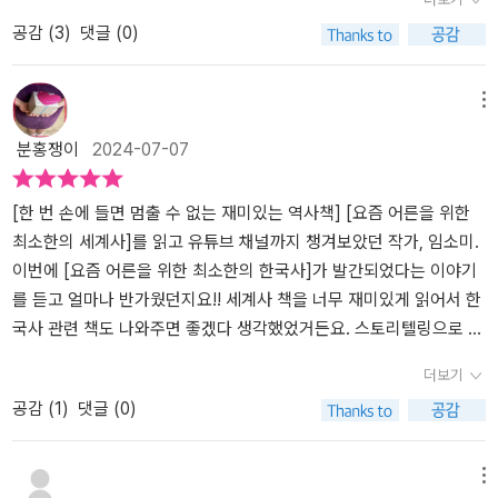
도 기본은 알아야겠다 싶어서 <요즘 어른을 위한 최소한의 한국사>
공감 (
3
)
댓글 (0)
를 읽게 되었다. 이 책은 한국사와 세계사를 넘나들며 다양한 주제의
이야기를 전하는 역사 스토리텔러.교육업에 종사하는 임소미 작가가
어른이라면 누구나 반드시 알아야 하는 한국사의 핵심만 선별해서 담
메뉴
았다. 한반도 역사의 시작을 연 고조선과 초기 국가부터 삼국시대를
분홍쟁이
2024-07-07
통일한 신라를 거쳐 고려와 조선까지 시대별 흥망성쇠를 다루고 있
다. 또한 꼭 기억해야 할 인물과 전쟁을 중심으로 서술되어 있다. 사
람마다 역사를 보는 시각은 다르다. 같은 사실 하나를 두고도 다른 시
[한 번 손에 들면 멈출 수 없는 재미있는 역사책] [요즘 어른을 위한
각을 가진 이들은 전혀 다른 이야기를 한다. 이 같은 이야기들은 재미
최소한의 세계사]를 읽고 유튜브 채널까지 챙겨보았던 작가, 임소미.
있고 흥미롭게 들리기도 하지만 때로는 혼란스럽고 짜증스럽다. 도대
이번에 [요즘 어른을 위한 최소한의 한국사]가 발간되었다는 이야기
체 누구의 이야기가 맞는 말인지, 알 수 없기 때문이다. 그래서 양측의
를 듣고 얼마나 반가웠던지요!! 세계사 책을 너무 재미있게 읽어서 한
주장에서 잠시 떨어져 정말 3자의 시각에서 양측의 주장을 제대로 살
국사 관련 책도 나와주면 좋겠다 생각했었거든요. 스토리텔링으로 세
펴볼 필요가 있다. 그럴 때 나만의 생각, 나의 관점이 바로 설 수 있기
계사에 대한 관심을 극대화한 터라 한국사는 과연 어떻게 기술했을지
더보기
때문이다. 작가는 이 책의 ‘프롤로그’에서 이 책을 쓰게 된 이유를
무척 궁금했습니다. 결론부터 말씀드리자면 한국사 책은 더 슉슉 잘
공감 (
1
)
댓글 (0)
“개인과 사회가 당면한 문제를 고민하는 과정에서 우리는 지난 역사
읽혔던 것 같아요. 아무래도 우리나라 역사에 관심이 많은 독자라면
에 눈을 돌려 보곤 하는데, 가까운 과거에 일제강점기가 있었고, 그 이
쉽고 재미있게 접할 수 있겠다는 생각이 들었습니다. 저는 한국사를
전에 조선이 있었다. 조선 역시 고려의 여러 제도를 답습하고 개편하
공부하는 사람이라 그 동안 다양한 한국사 책을 읽어볼 수 있었어요.
메뉴