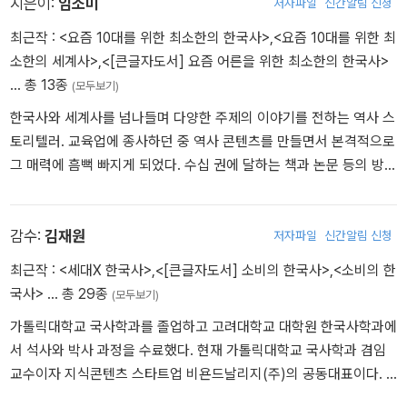
지은이:
임소미
저자파일
신간알림 신청
최근작 :
<요즘 10대를 위한 최소한의 한국사>
,
<요즘 10대를 위한 최
소한의 세계사>
,
<[큰글자도서] 요즘 어른을 위한 최소한의 한국사>
… 총 13종
(모두보기)
한국사와 세계사를 넘나들며 다양한 주제의 이야기를 전하는 역사 스
토리텔러. 교육업에 종사하던 중 역사 콘텐츠를 만들면서 본격적으로
그 매력에 흠뻑 빠지게 되었다. 수십 권에 달하는 책과 논문 등의 방대
한 자료를 찾아 읽으며 역사적 사실을 고증하는 한편, 이 시대를 살아
가는 한국인이라면 반드시 알아야 할 우리의 역사를 핵심만 엄선해
꾸준히 소개해왔다. 인류가 지난 세월 동안 거쳐온 전쟁과 협력의 과
감수:
김재원
저자파일
신간알림 신청
정을 알면 알수록, 세상이 돌아가는 원리를 깨우치는 느낌을 받았다.
최근작 :
<세대X 한국사>
,
<[큰글자도서] 소비의 한국사>
,
<소비의 한
역사를 통해 세상을 보는 시야가 180도 달라지는 놀라운 변화를 사람
국사>
… 총 29종
(모두보기)
들과 나누고자 이 시대에 꼭 필요한 역사 이야기를 추려 《요즘 어른을
가톨릭대학교 국사학과를 졸업하고 고려대학교 대학원 한국사학과에
위한 최소한의 세계사》와 《요즘 어른을 위한 최소한의 한국사》를 집
서 석사와 박사 과정을 수료했다. 현재 가톨릭대학교 국사학과 겸임
필했다. 더 많은 이와 역사 지식을 나누고자 역사 전문 유튜브 채널
교수이자 지식콘텐츠 스타트업 비욘드날리지(주)의 공동대표이다. 1
〈쏨작가의 지식사전〉을 시작했다. 낯설기만 한 역사를 한 편의 영화를
986년에 태어나 격동의 한국 현대사를 온몸으로 통과해온 한 개인의
보듯 핵심만 쏙쏙 골라 전하는 특유의 스토리텔링 덕분에 입소문을