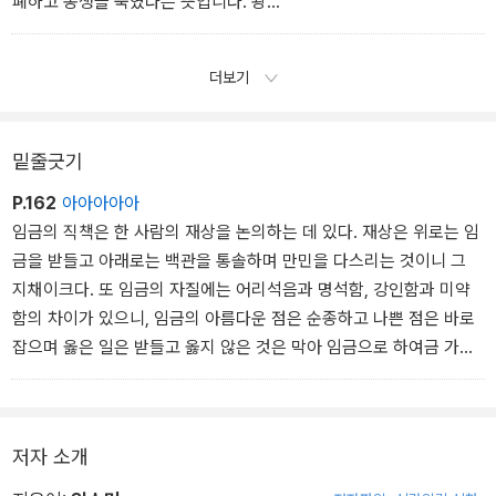
폐하고 동생을 죽였다는 뜻입니다. 왕
--- ‘최고령으로 임금에 등극한 태조’ 중에서
권 강화에 집중하는 과정에서 광해군과 대북파는 여러 무리수를 두었
어요. 특히 존재만으로도 위협이었던 영창대군은 결국 강화도로 유배
더보기
된 뒤 살해되었어요. 영창대군을 낳은 인목왕후는 궁에 갇혀 창덕궁
출입도 못 하게 되었고요. 이런 행동은 대의와 명분과 효를 중시하는
유교적 윤리에 어긋났습니다. 결국 서인 세력이 광해군을 패륜 왕으
밑줄긋기
로 낙인찍으며 인조반정을 일으켰고, 남인도 이에 동조하면서 광해군
P.162
아아아아아
이 쫓겨납니다. 1623년, 그의 나이 49세였어요.
임금의 직책은 한 사람의 재상을 논의하는 데 있다. 재상은 위로는 임
--- ‘청나라에 굴복한 인조의 굴욕’ 중에서
금을 받들고 아래로는 백관을 통솔하며 만민을 다스리는 것이니 그
지채이크다. 또 임금의 자질에는 어리석음과 명석함, 강인함과 미약
함의 차이가 있으니, 임금의 아름다운 점은 순종하고 나쁜 점은 바로
잡으며 옳은 일은 받들고 옳지 않은 것은 막아 임금으로 하여금 가장
올바른 길에 들게 해야 한다.
저자 소개