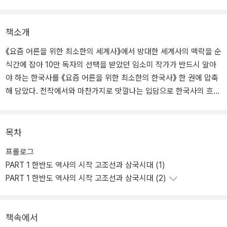
책소개
《요즘 어른을 위한 최소한의 세계사》에서 방대한 세계사의 맥락을 순
식간에 잡아 10만 독자의 선택을 받았던 임소미 작가가 반드시 알아
야 하는 한국사를 《요즘 어른을 위한 최소한의 한국사》 한 권에 압축
해 담았다. 전작에서와 마찬가지로 맛깔나는 입담으로 한국사의 흐름
이 한 번에 머릿속에 그려지게끔 서술되어 있다.
교과서에서는 느낄 수 없는 역사의 참재미를 이 책을 통해 제대로 느
목차
낄 수 있음은 물론, 교양으로 역사의 기본기를 알고 싶었던 독자에게
프롤로그
는 친절한 길잡이가 되어 준다. 우리 역사의 시작인 고조선부터 치열
PART 1 한반도 역사의 시작 고조선과 삼국시대 (1)
한 전쟁이 펼쳐졌던 삼국시대를 거쳐 고려와 조선까지, 시대별 흥망
PART 1 한반도 역사의 시작 고조선과 삼국시대 (2)
성쇠를 따라가다 보면 오늘날을 살아가기 위해 꼭 필요한 한국사가
이 책 한 권으로 단숨에 정리되는 기적을 경험하게 될 것이다.
책속에서