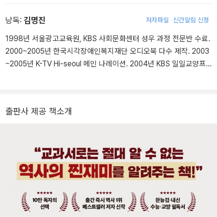
시선으로 역사를 읽는다. ‘요즘 애들’과 ‘꼰대’라는 가짜 이름표를 찢어
탔고, 현재 구독자 60만 명의 대표 역사 채널로 성장하며 명실상부한
버리고, 그 이면에 숨겨진 지독한 계급과 구조의 차이를 직시해야 한
낭독:
김명진
저자파일
신간알림 신청
차세대 역사 스토리텔러로 주목받고 있다. 《요즘 10대를 위한 최소한
다고 역설한다. 서로를 향한 날 선 칼부림 대신 “어떤 가혹한 시대를
의 한국사》에서는 한반도 역사의 흐름이 통째로 머릿속에 입력되도
1998년 서울광고교육원, KBS 사회문화센터 성우 과정 전문반 수료.
살아남았느냐”는 화해의 질문을 건네며 우리 사회의 깨진 사다리를
록 핵심적인 장면만 쏙쏙 골라 한 권에 담았다. 고조선부터 대한제국
2000~2005년 한국시각장애인복지재단 오디오북 다수 제작. 2003
다시 잇고자 한다. 현재 역사 예능 유튜브 〈역사의재원쌤〉에서 국사학
까지, 우리 역사의 흥망성쇠를 따라가다 보면 오늘날을 살아가기 위
~2005년 K-TV Hi-seoul 메인 나레이션. 2004년 KBS 일일교양프
과 제자들과 함께 일상 속의 역사를 탐구하며 대중과 호흡하고 있다.
해 꼭 필요한 한국사가 이 책 한 권으로 단숨에 정리될 것이다.
로 <백세인> 나레이션. 2005~2014년 춘천 MBC <강원 365> 및
MBC 〈선을 넘는 녀석들 시즌 5 더 컬렉션〉, 〈이유 있는 건축〉, MBC
기업홍보, 라디오 CM 다수. 2009~2014년 교육용 사이트 <깨비키
라디오 〈굿모닝 FM 테이입니다〉, 〈손에 잡히는 경제 플러스〉, TV조선
즈> 메인 나레이션, 캐릭터 녹음 다수. 2008~2014년 예술의 전당
〈모던인물사 미스터리〉, 유튜브 〈공부왕찐천재 홍진경〉, 〈엠장기획〉,
출판사 제공 책소개
및 서울시립미술관 <레오나르도 전>, <마리스칼 전>, <고흐, 샤갈,
〈14F〉 등 다양한 채널에 출연하면서 역사란 교과서 안에 갇힌 학문이
렘브란트 전> 등 전시 오디오 녹음 다수. 2009~2014년 초등교육 컨
아닌 오늘의 나와 맞닿아 있는 이야기라는 것을 전하고 있다. 주요 저
텐츠 'i-scream(아이스크림)' 녹음. 2003~2014년 서울 시내버스 및
서로는 《세상에서 가장 짧은 한국사》, 《4·19 혁명을 묻는 십대에게》,
마을 버스 정류장 노선 및 광고 녹음. 2016~현재 플라잉피그 제작 컨
《울게 되는 한국사》, 《꿰뚫는 한국사》(공저), 《소비의 한국사》(공저)
텐츠 녹음 다수, 초등교육 컨텐츠 '아이스크림' 메인 나레이션, 캐릭터
등이 있다.
녹음.