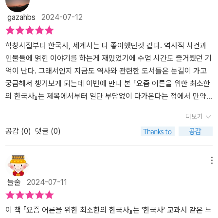
순종까지가 끝이다.같은 시리즈라 할 수 있는 세계사나 전쟁사 책이
수록 재미있고 흥미롭지만 이것을 어떻게 다루고 또 어떻게 전달하느
gazahbs
2024-07-12
350 페이지 정도의 분량이던데 이 책도 한 50 페이지 더 써서 일제
냐에 따라서 아주 어렵고 지루할 수 있거든요. 학교때 역사 과목으로
시대 이후의 이야기들도 간략하게나마 다뤄줬으면 하는 아쉬움이 남
접하는 한국사는 그저 달달달 외워야하고 시험을 치러야 하는 어려운
는다.​​​​​★ 이 글은 출판사로부터 도서를 협찬받아 작성한 글입니다.​​​​​#요
과목이었다면 커서 만나게 된 역사는 이보다 더 흥미롭고 재미있을
학창시절부터 한국사, 세계사는 다 좋아했던것 같다. 역사적 사건과
즘어른을위한최소한의한국사#임소미#빅피시#최소한의한국사#쏨
수 있을까 싶을 정도로 새롭게 다가오더라고요. 특히나 한국사 관련
인물들에 얽힌 이야기를 하는게 재밌었기에 수업 시간도 즐거웠던 기
작가의지식사전#쏨작가#역사유튜브#세계사유튜브#한국사#한국사
된 책들은 수없이 많고 다양한 구성과 주제들을 갖고 전달하는 책들
억이 난다. 그래서인지 지금도 역사와 관련한 도서들은 눈길이 가고
책추천#추천한국사책#북유럽
이 많이 나오고 있는데요.​​​그중에서도 요즘 어른을 위한 최소한의 한
궁금해서 챙겨보게 되는데 이번에 만나 본 『요즘 어른을 위한 최소한
국사는 이 한 권 안에 꼭 알아야 하는 한국사의 지식들을 알기 쉽고 또
의 한국사』는 제목에서부터 일단 부담없이 다가온다는 점에서 만약
재미있게 전달하고 있고 여러권 읽지 않아도 좋을 만큼 알짜배기 지
한국사에 대해 상식적인 차원에서 공부를 하고 싶은데 막상 시작하려
더보기
식들만을 모아 정리해 놓은 책이기 때문에 무엇보다 가성비가 아주
니 어렵다거나 어디서부터 읽어야 할지 모르겠는 사람들에게 적극적
공감 (
0
)
댓글 (0)
좋더라고요. 역사 교양 상식을 위해서 봐도 좋고 학습 대비해서 보기
으로 추천할만한 책이라는 생각이 든다. 역사 공부 해본 사람은 알겠
에도 아주 좋은 책이라 청소년과 성인들에게 모두 한국사를 배울 수
지만 확실히 역사는 흐름의 이해해야 한다. 시대별로 나누긴 하지만
있도록 해주는 책이었어요.​​​요즘 어른을 위한 최소한의 한국사에는 우
역사는 절대 끊김이 없다. 과도기는 있을지언정, 이전 시대와 다음 시
메뉴
리 역사의 흐름을 한 눈에 알 수 있도록 통째로 머릿속에 입력되게금
대 사이에도 분명 어떤 이야기는 있고 시간은 흐르고 있기 때문이
늘술
2024-07-11
가장 핵심적인 장면들만 모아 정리해 놓았는데요. 고조선부터 일제강
다. 그런 의미에서 볼때 한국사 전체를 2페이지에 걸쳐 연표로 보여
점기까지 우리 역사의 흥망성쇠를 따라가 보면서 오늘날 우리가 이
주고 시작하는 부분은 우리나라 역사를 흐름의 차원에서 이해하기에
대한민국의 국민으로서 살아가는데 꼭 필요한 역사 지식들을 배울 수
도 많은 도움이 될 것 같다. 이후에는 우리에게 익숙한 흐름들, 학창시
이 책 『요즘 어른을 위한 최소한의 한국사』는 '한국사' 교과서 같은 느