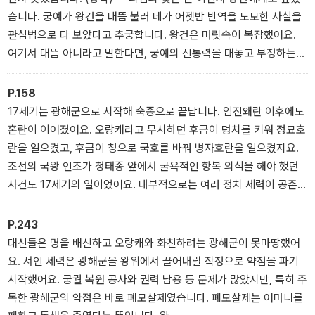
소속되는 형태로 통합되기 시작했어요.
습니다. 궁예가 왕건을 대뜸 불러 네가 어젯밤 반역을 도모한 사실을
각 부의 지배층은 독자적 권력이 약해져 수도에 옹기종기 모여 사는
관심법으로 다 보았다고 추궁합니다. 왕건은 머릿속이 복잡했어요.
중앙 귀족과 관료로 변모합니다. 게다가 왕위 계승도 형제 상속에서
여기서 대뜸 아니라고 말한다면, 궁예의 신통력을 대놓고 부정하는
부자 상속으로 바뀌며 국왕의 위상은 더 강력해졌어요. 훗날 고구려
것이나 다름없었기 때문입니다. 궁예가 잠시 고개를 들고 눈을 감고
왕에게는 ‘태왕’이라는 독자적인 칭호가 사용됩니다.
있을 때, 최응이 일부러 붓을 떨어뜨리고 줍는 척하며 왕건에게 속삭
P.158
--- ‘온 사방에 용맹한 기상을 떨친 국가, 고구려’ 중에서
였어요. 궁예 말을 인정하고 사죄하면 목숨은 건질 거라는 다급한 충
17세기는 광해군으로 시작해 숙종으로 끝납니다. 임진왜란 이후에도
고였어요. 그 순간 궁예가 자신을 시험하고 있음을 깨달은 왕건은 죽
혼란이 이어졌어요. 오랑캐라고 무시하던 후금이 덩치를 키워 정묘호
을죄를 지었다고 빌었습니다. 왕건의 목숨이 달린 긴장되는 순간, 뜻
란을 일으켰고, 후금이 청으로 국호를 바꿔 병자호란을 일으켰지요.
밖에도 궁예가 만족스럽다는 듯 큰 소리로 껄껄 웃으며 말했어요. “경
조선의 국왕 인조가 청태종 앞에서 굴욕적인 항복 의식을 해야 했던
은 과연 정직하도다.”
사건도 17세기의 일이었어요. 내부적으로는 여러 정치 세력이 공존하
--- ‘후삼국시대로 다시 분열되다’ 중에서
며 경쟁하는 붕당정치가 전개되었습니다. 그러나 붕당정치의 경쟁 과
열로 폐단이 극심해지자 18세기 영조와 정조는 탕평 정치를 펼쳤어
P.243
요. 강력한 왕권으로 붕당 간 균형을 맞추려고 노력했지요. 하지만 결
대신들은 명을 배신하고 오랑캐와 화친하려는 광해군이 못마땅했어
국 견제와 균형이라는 붕당정치의 순기능까지 무너지면서, 19세기에
요. 서인 세력은 광해군을 왕위에서 끌어내릴 작정으로 약점을 파기
는 세도정치가 전개됩니다. 특정한 외척 가문의 권력 독점으로 국운
시작했어요. 궁궐 복원 공사와 권력 남용 등 문제가 많았지만, 특히 주
은 기울고, 백성의 곡소리가 끊이지 않던 암흑기가 약 60년간 이어졌
목한 광해군의 약점은 바로 폐모살제였습니다. 폐모살제는 어머니를
어요.