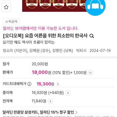
소득공제
알라딘 뷰어앱에서만 이용 가능한 도서 입니다.
[오디오북] 요즘 어른을 위한 최소한의 한국사
읽기만 해도 역사의 흐름이 잡히는
임소미
(지은이),
김재원
(감수),
김명진
(낭독)
빅피시
2024-07-19
정가
20,000원
18,000
판매가
원 (10% 할인)
+ 1,000원
15,300
카드최대혜택가
원
종이책
16,920원 (+940원)
전자책
11,840원
알라딘 만권당 삼성카드, 알라딘 15% 청구 할인