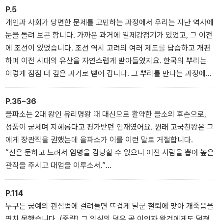
P.5
개인과 사회가 당면한 문제를 고민하는 과정에서 우리는 지난 역사에
눈을 돌려 보곤 합니다. 가까운 과거에 일제강점기가 있었고, 그 이전
에 조선이 있었습니다. 조선 역시 고려의 여러 제도를 답습하고 개편
하며 이전 시대의 유산을 자연스럽게 받아들였지요. 한국의 뿌리는
이렇게 점점 더 깊은 과거로 뻗어 갑니다. 그 뿌리를 만나는 과정에서
우리는 각각의 시대가 오늘날 우리 사회에 남긴 흔적들을 찾아볼 수
있습니다. 여기에 이 책이 탄생한 이유가 있습니다. 한반도에서 앞서
P.35~36
산 선조들이 어떤 세상을 만들었고, 어떤 실수를 반복했으며, 어떤 좌
을파소는 2대 왕인 유리명왕 때 대신으로 활약한 을소의 후손으로,
절과 성취를 겪었는지 살피고 나면 오늘 우리가 사는 세상을 더욱 깊
성품이 굳세며 지혜롭다고 평가받던 인재였어요. 원래 고국천왕은 그
이 이해하게 됩니다.
에게 장관직을 권했는데 을파소가 이를 이런 말로 거절합니다.
--- ‘프롤로그｜꼭 알아야 하는 최소한의 한국사’ 중에서
“신은 둔하고 느려서 엄명을 감당할 수 없으니 어진 사람을 뽑아 높은
관직을 주시고 대업을 이루소서.”
농사짓던 을파소가 왕을 도와 난국을 돌파하려면 장관 정도의 직책으
론 어림도 없었지요. 그의 속마음을 눈치챈 고국천왕은 을파소를 국
P.114
상에 임명하고, 국상을 따르지 않으면 전부 멸족시키겠다고 엄명을
누구든 궁예의 관심법에 걸려들면 뜨겁게 달군 철퇴에 맞아 개죽음을
내렸습니다. 이로써 독자적인 4부 세력은 약해지고, 점차 왕 아래에
면치 못했습니다. (중략) 그 의심의 덫은 곧 이인자 왕건에게도 덮쳤