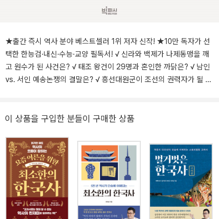
★출간 즉시 역사 분야 베스트셀러 1위 저자 신작! ★10만 독자가 선
택한 한능검·내신·수능·교양 필독서! √ 신라와 백제가 나제동맹을 깨
고 원수가 된 사건은? √ 태조 왕건이 29명과 혼인한 까닭은? √ 남인
vs. 서인 예송논쟁의 결말은? √ 흥선대원군이 조선의 권력자가 될 수
있었던 배경은? “오늘날 반드시 알아야 할 한국사만 쏙쏙 뽑았다!” 고
조선부터 일제강점기까지 통째로 입력되는 한국사! 우리가 역사를 알
아야 하는 이유는 무엇일까? 사회생활을 하다 보면 초등학생도 아는
이 상품을 구입한 분들이 구매한 상품
역사 교양도 제대로 몰라서 민망했던 경험이 심심치 않게 있다. 또한
취업이나 면접 준비를 위해서도 한국사는 놓치지 않고 반드시 알아야
하는 교양 중 하나이다. 이처럼 알고 있으면 좋지만 방대한 분량과 복
잡한 사건, 어려운 한자어가 걸림돌이라 한국사를 제대로 정복하는
것은 늘 쉽지 않은 일로 여겨졌다. 《요즘 어른을 위한 최소한의 한국
사》는 역사적 배경지식 없이도 술술 읽히고, 역사책을 한 번도 읽지
않은 사람조차도 끝까지 페이지를 넘기게 하는 재미까지 모두 갖췄