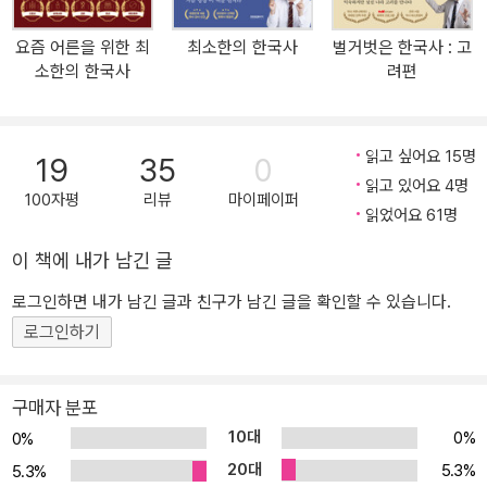
다. 고조선부터 일제강점기까지 우리 역사의 흥망성쇠를 읽다 보면
세상에서 가장 쉽고 빠르게 한국사 교양을 머릿속에 넣을 수 있음은
요즘 어른을 위한 최
최소한의 한국사
벌거벗은 한국사 : 고
물론, 현재 우리가 살아가는 데 꼭 필요한 귀중한 통찰력을 얻을 수 있
소한의 한국사
려편
다. 출간 요청 쇄도! 56만 명이 주목한 화제의 한국사! ★★★“역사
책을 읽지 않는 내가 유일하게 끝까지 읽은 책!” ★★★“교과서로는
절대 알 수 없는 역사의 찐재미를 알려주는 책!” ★★★“아직도 역사
읽고 싶어요 15명
19
35
0
가 어렵게 느껴진다면, 이 책만큼은 반드시 읽어라!” 역사가 어렵게
읽고 있어요 4명
느껴지는 이유는 바로 여러 사건이 실타래처럼 엉켜 있어 전체를 한
100자평
리뷰
마이페이퍼
읽었어요 61명
번에 파악하기 어렵기 때문이다. 이 책에서는 전작을 통해 ‘역사계의
셰에라자드’라는 칭호가 붙을 정도로 탁월한 스토리텔링을 보여준 임
이 책에 내가 남긴 글
소미 저자의 역사 이야기가 한 편의 드라마를 보듯이 펼쳐진다. 저자
로그인하면 내가 남긴 글과 친구가 남긴 글을 확인할 수 있습니다.
는 수백 권에 달하는 책과 논문 등 방대한 자료를 검토하며 정확한 고
로그인하기
증을 거친 것은 물론 현대에 꼭 알아야 할 한국사의 결정적 장면들을
쏙쏙 골라 한 권에 담았다. 고구려·백제·신라의 삼국 통일 과정, 고려
무신정권, 조선시대 붕당 정치, 예송 논쟁 등 한 번쯤 들어봤지만 이해
구매자 분포
하기 어려웠던 역사적 사건들의 흐름이 단박에 잡힌다. 또한 풍부한
10대
0%
0%
도판 자료를 본문에 더해 이해를 돕는 것은 물론, ‘시대별 주요 사건
20대
5.3%
5.3%
연표’를 삽입해 역사적 흐름을 한눈에 정리할 수 있도록 했다. 더불어