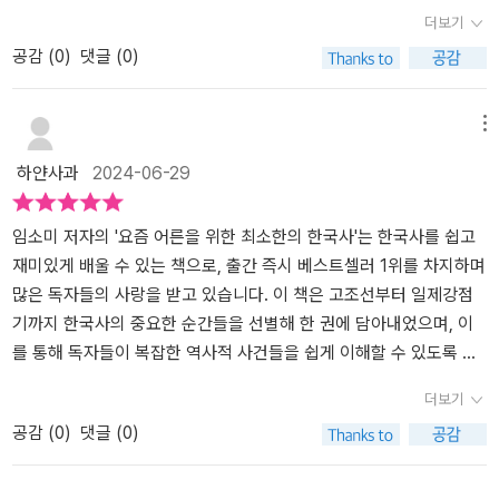
사 책을 통해서 한국 역사에 있어서 굵직한 흐름을 파악하고 개념들
관적인 견해에 의하여 리뷰를 작성했습니다.
357년이 되는 것이다. 우리 한민족은 '5,000년의 역사를 갖고 있
더 드라마 같을 때가 많다. 그래서 흥미진진하고 그 이야기 안에서 많
더보기
을 알 수 있게 해주고요. 고조선에서부터 다뤄지며 한반도 최후의 군
다'는 말이 여기서 나온 것이다. 이미 교과서를 통해 중고등학교 때 배
은 교훈을 얻을 수 있다. 물론, 그냥 암기만 해왔다면 재미도 없고 감
공감 (
0
)
댓글 (0)
주국인 대한제국과 한반도 무대 위에서 벌어진 수많은 이야기의 핵심
운 대로다. 오늘날 우리는 한반도 최초의 민주공화국, 대한민국에 살
흥도 못 느낀다. 그러니 역사를 보는 시각을 좀 바뀌보자. 중국은 자기
장면을 파악하다 보면 전체적으로 한국사를 알 수 있고요. 주요 사건
고 있다. 넓은 시각으로 볼 때 대한민국은 빛나는 성취를 이뤄냈다고
네 땅에서 있었던 국가를 모두 자기네 나라라고 한다. 그렇다면 가장
을 이해할 수 있게 되지 않을까 싶습니다.​​​비단 학습을 위해서만이 아
저자는 〈프롤로그〉에서 쓰고 있다. 20세기에 탄생한 신생 국가 중 경
넓은 영토를 가졌던 고구려도 중국인가? 광개토대왕은 왜가 신라를
메뉴
니라 교양 상식으로 역사 지식들을 배워두면 도움이 되기 때문에 부
제성장과 민주주의의 눈부신 발전을 동시에 이룩한 몇 안 되는 나라
침범하자 신라를 도와주기도 했다. 신라가 삼국통일을 할때 당나라가
하얀사과
2024-06-29
담없이 누구나 쉽게 읽을 수 있는 책이었고요. 복잡한 역사적인 사실
임을 강조하고 있다. 이는 대한민국이 이젠 어디와 견주어도 당당하
나가지 않고 버티자 고구려와 백제유민들도 합세하여 당을 내보낸다.
들을 쉽게 풀어 알려주고 있기 때문에 한국사에 접근하는 문턱이 낮
고 내세울 만한 나라가 됐다는 자긍심을 심어주기에 충분하다. 세계
우리는 모두 한민족이었다. 백제는 일본에 문화를 전수할 만큼 뛰어
아 쉽게 그 문을 열고 들어설 수 있지 않을까 생각이 듭니다. 인물과
사의 한 측면에서 볼 때 대한민국은 선진국 대열에 들어서는 등 36년
난 문화를 가졌었다. 우리 민족문화에 자부심을 가져도 된다 고려는
임소미 저자의 '요즘 어른을 위한 최소한의 한국사'는 한국사를 쉽고
사건, 그리고 역사의 흐름들이 생동감이 있게 다가오고요.​​​저자의 역
의 식민지 시대와 내전(한국전쟁)을 딛고 불과 반세기만에 '기적'처럼
원나라에 간섭 받은 힘없는 나라라고 생각하는가? 징기즈칸 시절에
재미있게 배울 수 있는 책으로, 출간 즉시 베스트셀러 1위를 차지하며
사 이야기를 따라가다 보면 어느새 독자들도 역사의 현장 속으로 빨
부활한 나라다. 그러나 한반도 내부에서 볼 때는 여전히 분단이 아픔
원나라에 함락당하지 않고 버틴 나라는 전세계에 몇 없다. 그중 고려
많은 독자들의 사랑을 받고 있습니다. 이 책은 고조선부터 일제강점
려 들어가는 느낌이 들더라고요. 한국사에 관심이 있는 모든 연령의
과 대치를 그대로 남겨두고 있는 상태다. 이는 가슴 아프고, 발전과 번
는 바로 근처 나라임에도 점령 당하지 않았다. 그 정도로 나라를 유지
기까지 한국사의 중요한 순간들을 선별해 한 권에 담아내었으며, 이
사람들이 재미있게 읽을 수 있는 한국사 책이기 때문에 인문학적 소
영에 큰 걸림돌이기는 분명하다. 그러나 이를 기회로 본다면 앞으로
한 것이 얼마나 대단한 일인지 모를 것이다. 그것은 조선도 마찬가지
를 통해 독자들이 복잡한 역사적 사건들을 쉽게 이해할 수 있도록 도
양도 높이는 시간이 될 수 있고 기본적인 한국사 지식들을 이 한권으
남은 '통일'로 간다면 폭발적인 번영의 원동력이 남아 있는 상태로 생
다. 중국 한족은 문명이 뛰어난 민족이여서 중국을 지배했던 수많은
와줍니다.이 책의 가장 큰 장점은 복잡한 역사적 사건들을 흥미로운
더보기
로 마스터 할 수 있지 않을까 싶습니다. 재미있고 또 어렵지 않게 읽을
각해도 될 것이다.한 나라의 번영과 발전에는 반드시 뼈아프고, 심각
다른 민족들도 시간이 지나면 한족의 문화에 흡수되었다. 그런데도
스토리텔링으로 풀어낸다는 점입니다. 임소미 저자는 마치 드라마를
공감 (
0
)
댓글 (0)
수 있는 한국사 책이 읽고 싶다면 요즘 어른을 위한 최소한의 한국사
한 과거가 있다. 세상의 모든 일은 원인이 있다. 그냥 이루어지는 성취
조선은 조선만의 문화가 있었고 한글이 있었다. 사대주의를 했었으나
보는 듯한 생동감 있는 이야기 전개를 통해 독자들이 역사에 쉽게 몰
를 읽어보시길 추천드립니다!​​​ㅣ출판사로부터 도서를 제공받아 솔직
도 없고, 나쁜 일도 우연히 일어나지 않는다. '양자역학'이라고 하는데
타민족들 처럼 우리 문화는 사라지지 않고 지켰다. 우리나라의 지정
입할 수 있도록 합니다. 예를 들어, 고구려의 을파소가 농사짓던 사람
하게 작성한 글입니다.
이는 역사야말로 양자역학 이론에 따르는 것이라고 독자는 생각한다.
학적 위치가 침략받기 좋은 지라 슬픈 역사가 참 많다. 그런데도 꿋꿋
에서 국상으로 임명되는 과정이나, 왕건이 궁예의 의심을 피해가는