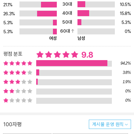
30대
10.5%
21.1%
‘한국사 전체 연표, 고려·조선 왕 계보도’를 부록으로 수록해 핵심을
40대
15.8%
요약하는 데 큰 도움이 되게 하였다. 마지막으로 다양한 방송에 출연
26.3%
하며 대중에게 친숙한 가톨릭대학교 국사학과 김재원 교수의 감수로
50대
5.3%
5.3%
역사적 사실 관계의 정확성과 신뢰도를 높였다. 아직도 한국사를 정
60대
0%
5.3%
복하지 못했다면? 이 책 한 권으로 역사를 통으로 씹어 먹는다! 《요즘
여성
남성
어른을 위한 최소한의 한국사》는 제목처럼 반드시 알아야 하는 핵심
만 선별해서 담았다. 한반도 역사의 시작을 연 고조선과 초기 국가부
9.8
평점 분포
터 삼국시대를 통일한 신라를 거쳐 고려와 조선까지 각 시대마다 변
94.2%
곡점을 만든 역사적 사건을 생생하게 눈앞에 펼쳐놓는다. 꼭 기억해
3.8%
야 할 인물과 전쟁을 중심으로 서술되어 있어, 이 책 한 권만 읽어도
1.9%
한국사의 기본기를 완벽하게 갖출 수 있다. 돈이나 물건을 마음대로
쓰는 것을 어쩌다 ‘흥청망청’이라고 말하게 되었는지, 조선 최초의 계
0%
획도시는 어떻게 탄생했는지 등 궁궐을 발칵 뒤집은 스캔들부터 잘
0%
알려지지 않았던 비하인드 스토리까지 교과서에서는 절대 만날 수 없
었던 역사의 찐재미를 알려주며 호기심을 자극한다. 흡입력 있는 역
사 이야기에 푹 빠져 정신없이 읽다 보면 어느새 마지막 책장을 넘기
100자평
게시물 운영 원칙
게 된다. 이 책은 그동안 한국사를 이해하고 싶었지만 엄두가 나지 않