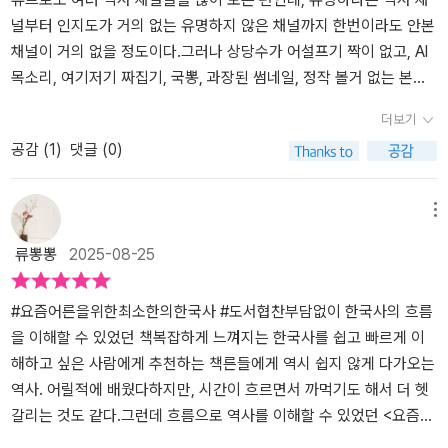
고 고구려·백제·신라의 삼국 통일 과정, 고려 무신정권, 조선시대 붕당
는 설렁설렁 지나간 기억이 나요. 개인적으로는 [요즘 어른을 위한 최
니다시간에 따라 역사가 어떻게 변해왔는지를 읽으며 각 국가들의 특
널부터 인지도가 거의 없는 유명하지 않은 채널까지 한번이라도 안본
정치, 예송 논쟁 등 드라마를 통해서 들어봤지만 이해하기 어려웠던
소한의 한국사] 2권이 출간되어 일제강점기부터 현대사까지 다루어
징을 알고 그 시대의 문화와 사람들의 생활환경을 배울 수 있습니다
채널이 거의 없을 정도이다.그러나 상당수가 어설프기 짝이 없고, AI
역사적 사건들의 흐름을 쉽게 이해할 수 있게 되었다. '이 글은 도서
주면 좋겠다는 생각입니다. ​요즘 아이들에게 한국사는 '필수'가 아니
전쟁이 흔했기에 국가의 설립과 멸망의 과정이 반복되었고 그 속에
목소리, 여기저기 짜집기, 국뽕, 과장된 썸네일, 정작 볼거 없는 본편
를 제공받아 주관적인 견해에 의해 작성했습니다.'
에요. 물론 학교에서 1년 정도 배우기는 하지만 입시에 있어 그리 큰
서 살아남기 위해 치열하게 싸운 선조들의 삶에서 지혜와 교훈을 배
내용 등 부실하여 결국 다 구독 취소하고 현재까지도 꾸준히 보는 채
더보기
비중을 차지하지 않다보니 아이들에게도 한국사는 우선순위에서 밀
웁니다책에는 역사를 이해하는 데 도움이 되는 그림들이 많이 수록되
널은 몇 안된다.그중에 깔끔한 설명과 적당한 분량, 좋은 스토리텔링
공감 (
1
)
댓글 (0)
려납니다. 주로 공부하는 것은 국어, 영어, 수학. 물론 중요한 과목들
어 있습니다그림을 보며 당시 상황을 보다 자세하게 알 수 있고 어
으로 유명한 쏨작가 채널은 역사를 좋아하는 사람이라면 누구에게나
이지만 한국사를 포기하는 아이들을 보면 이해가 되면서도 한숨이 나
떤 옷을 입었는지 왕과 신하의 모습을 통해 나라마다 가진 특징
추천할만한 채널이다.처음에 내가 구독했을때만 해도 10만도 안되는
올 때가 많아요 . 부디 우리 아이들과 많은 어른들이 역사에 관심을 가
을 알 수 있어서 좋았습니다전투를 표현한 그림은 보기만 해도 사람
구독자였는데 어느덧 이제는 50만 구독자가 넘었을 정도로 인지도도
메뉴
지고 과거를 되돌아보며 현재 자신의 선택과 미래로 나아가는 길을
들의 표정과 동작에서 치열함이 느껴집니다한 권에 담은 한국사여
엄청 올라갔다.그러나 이 작가가 세계사와 한국사에 대한 책을 써서
류뽕뽕
2025-08-25
짚어볼 수 있게 되기를 바랍니다. ** 출판사 <빅피시>로부터 지원받
서 과연 그 많은 내용을 어떻게 담았을지 궁금했고 기대가 되었는데
안그래도 보고 싶다는 생각을 하고 있었는데 이렇게 좋은 기회에 한
은 도서입니다.
요설명이 너무 잘 되어 있어서 기대 이상으로 재미있었고 쉽게 읽었
국사 책을 보게 되어 무척 기대가 컸다. (사실 세계사 책을 더 기대하
습니다이 책의 내용만 이해하고 외워도 한국사의 전반적인 걸 다 알
긴 했다.)​책은 아주 정석적으로 고조선부터 조선까지의 이야기를 순
#요즘어른을위한최소한의한국사 #도서협찬부담없이 한국사의 흐름
고 있다고 해도 무방합니다한국사를 어렵다고 생각하지 말고 이 책으
서대로 다루고 있으며, 옥저, 동예, 가야처럼 잘 알려지지 않은 고대
을 이해할 수 있었던 책복잡하게 느껴지는 한국사를 쉽고 빠르게 이
로 마스터하시길 추천합니다이 책은 꼭 읽어보세요아이들 수능 대
국가 (국가라는 표현을 쓰기가 좀 뭐하긴 하지만) 들의 이야기들도 꽤
해하고 싶은 사람에게 추천하는 책른들에게 역시 쉽지 않게 다가오는
비 도서로도 적극 추천합니다북유럽카페의 소개로 출판사로부터 도
잘 풀어내고 있어 그동안 잘 정리되지 않았던 이쪽이 더 명쾌하게 다
역사. 어릴적에 배웠다하지만, 시간이 흐르면서 까먹기도 해서 더 헷
서를 제공받아 작성한 솔직 후기입니다
가오는듯 하다.이 작가는 명쾌하고 간결한 해설, 이런게 참 맘에 든다.
갈리는 것도 같다.그런데 흐름으로 역사를 이해할 수 있었던 <요즘
너저분하게 사건들을 줄줄줄 나열해봤자 한국사 시험 보는 사람 아니
어른을 위한 최소한의 한국사>한국사를 공부하듯이 설명해주는 것이