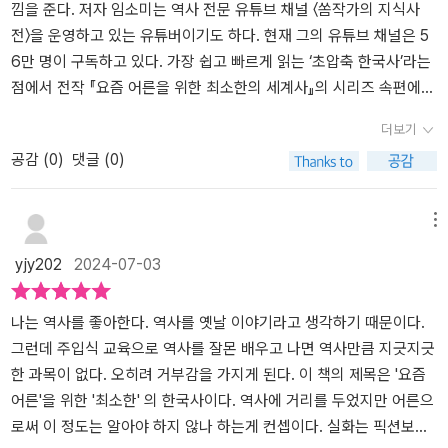
있도록 해줍니다. 역사는 그저 지나간 이야기인데 왜 지금 현재를 살
절 배웠던 고조선과 삼국시대를 시작으로 우리나라의 역사 이야기가
낌을 준다. 저자 임소미는 역사 전문 유튜브 채널 〈쏨작가의 지식사
아가는 우리가 역사를 배워야 하나 말하는 사람들이 종종 있는데요.​​​
펼쳐지는데 파고들자면 엄청나게 많은 이야기들이 있겠지만 이 책에
전〉을 운영하고 있는 유튜버이기도 하다. 현재 그의 유튜브 채널은 5
그러나 올바른 역사 의식을 갖지 않은 사람들이 얼마나 이 사회를 어
서는 핵심만, 제목 그대로 '최소한'으로 이 정도는 교양이 아니라 말
6만 명이 구독하고 있다. 가장 쉽고 빠르게 읽는 ‘초압축 한국사’라는
지럽히는지 우리는 살면서 종종 마주하게 되거든요. 역사를 바라보는
그대로 한국 사람이라면 알아야 하는 '상식' 수준의 내용들이 나오기
점에서 전작 『요즘 어른을 위한 최소한의 세계사』의 시리즈 속편에
가치관이나 역사관이 제대로 정립되어 있지 않으면 우리는 언제든 또
때문에 부담없이 읽어보되 적어도 핵심적인 내용만큼은 알아야 하지
해당한다. 저자 임소미는 전작을 통해 방대한 세계사의 맥락을 순식
더보기
다시 잘못된 선택을 할 수 있고 비극적인 역사는 언제든 반복될 수 있
않을까 싶다. 한국사 전체에 걸쳐 시대사순으로 진행되는 책은 각 시
간에 잡아 독자들의 호평을 받았다. 이번 출간한 책 『요즘 어른을 위
공감 (
0
)
댓글 (0)
다고 생각해요. 비극적 역사를 되풀이하지 않기 위해서는 우리의 선
대별 핵심적인 내용이 나오는데 삼국시대를 걸쳐 신라시대에는 짐작
한 최소한의 한국사』는 교과서에서는 맛볼 수 없는 역사의 참재미를
조들이 지나온 역사를 밑거름 삼아 그 위에 바른 역사를 써내려가댜
할 수 있듯이 삼국 통일에 대한 부분이 나오고 세계사의 중세시대에
제대로 느낄 수 있도록 풍부한 자료 조사를 거쳤다고 밝히고 있다. 교
한다고 생각합니다. 그래서 이렇게 요즘 어른을 위한 최소한의 한국
해당하는 고려시대를 거쳐 조선시대와 대한제국까지의 역사가 소개
양으로 역사의 기본기를 알고 싶었던 '잘알못(‘잘 알지 못하다’라는
메뉴
사와 같은 책들을 통해서 우리 역사를 알고 또 배우고 그 안에서 우리
된다.근현대사는 빠져 있으니 참고하자. 보통 우리가 역사를 배울 때
뜻) 어른들을 위해 친절한 우리 역사의 길잡이가 되어 줄 것으로 기대
yjy202
2024-07-03
가 반성하고 또 꺠우쳐야 하는 진실이 있다고 생각이 들어요.​​​역사는
이 부분도 나오는 점을 감안하면 딱 대한제국, 특히나 대한제국이 망
해도 좋을 것 같다. 저자의 집필 능력은 전작에서 이미 보여준 대로 맛
배워도 배워도 끝이 없고 그 안에, 그 뒤에 숨겨진 배경까지 알아야 한
하는 이야기까지가 정리되어 있는 셈이다. 책의 내용을 살펴보면 이
깔나는 입담과 역사의 흐름을 단박에 머릿속에 그려지게끔 서술한다.
다고 생각하거든요. 그저 역사의 사실만을 확인하는 작업이 아니라
상의 역사를 이야기 하면서 각종 사료들을 잘 활용하고 있어서 독자
대한민국 국민이라면 우리 역사는 고조선부터 시작된다는 사실을 모
나는 역사를 좋아한다. 역사를 옛날 이야기라고 생각하기 때문이다.
그러한 역사를 통해서 우리는 무엇을 배우고 또 무엇을 깨달아야 하
들이 한국사를 이해하는데 많은 도움이 될거라 생각한다. 특히 현재
르는 이는 없을 것이다. 이 책 역시 고조선부터 시작하고 있다. 1960
그런데 주입식 교육으로 역사를 잘몬 배우고 나면 역사만큼 지긋지긋
는지 책을 읽으면서, 역사를 배우면서 생각해 봐야할 부분이 아닌가
남아 있는 다양한 문화재들을 사진 이미지로 실고 있는데 이는 기회
년 이전에는 우리나라의 기원을 밝힌다는 의미에서 '단기(단군기
한 과목이 없다. 오히려 거부감을 가지게 된다. 이 책의 제목은 '요즘
싶습니다. 한반도에서 벌어진 무수한 사건들 속에서 우리의 뿌리를
가 되어 그 문화재를 직접 보았을 때 이 책을 읽고 난 뒤라면 그 느낌
원)'를 썼다. 단군이 고조선을 세운 때가 서력기원으로 기원전 2333
어른'을 위한 '최소한' 의 한국사이다. 역사에 거리를 두었지만 어른으
알아가고 또 정체성을 알아가는데요.​​​요즘 어른을 위한 최소한의 한국
이 남다르지 않을까 싶었다. - 출판사에서 도서를 제공받아 본인의 주
년이어서 올해를 단기로 표기한다면 '2024+2333=4357' 즉 단기 4
로써 이 정도는 알아야 하지 않나 하는게 컨셉이다. 실화는 픽션보다