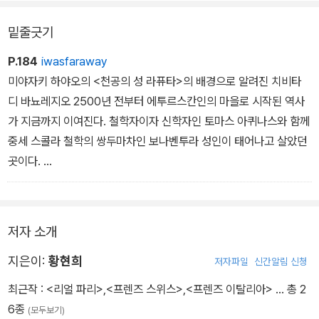
번 개정판에는 이탈리아 동남부의 항구 도시인 바리에서 가볼 만한
밑줄긋기
근교 여행지 두 곳, 아름다운 해변이 인상적인 ‘폴리냐노 아 마레’와
흰색 가옥이 특징인 ‘오스투니’를 추가로 소개하여 여행의 풍요로움
P.184
iwasfaraway
을 더했다.
미야자키 하야오의 <천공의 성 라퓨타>의 배경으로 알려진 치비타
디 바뇨레지오 2500년 전부터 에투르스칸인의 마을로 시작된 역사
가 지금까지 이여진다. 철학자이자 신학자인 토마스 아퀴나스와 함께
중세 스콜라 철학의 쌍두마차인 보나벤투라 성인이 태어나고 살았던
곳이다.
부드러운 질감의 응희암 지대가 풍화작용과 지진으로 조금씩 무너지
면서 마을은 점차 쇠락해서 현재는 20여 명만 남아 ‘죽음의 마을‘이
라 불린다.
저자 소개
지은이:
황현희
저자파일
신간알림 신청
최근작 :
<리얼 파리>
,
<프렌즈 스위스>
,
<프렌즈 이탈리아>
… 총 2
6종
(모두보기)