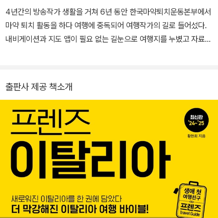
4년간의 방송작가 생활을 거쳐 6년 동안 한국마약퇴치운동본부에서
마약 퇴치 활동을 하다 여행에 중독되어 여행작가의 길로 들어섰다.
내비게이션과 지도 앱이 필요 없는 길눈으로 여행지를 누볐고 자료
조사와 수집, 정리가 습관이자 생활이라 여행 다녀올 때마다 차곡차
곡 쌓은 여러 정보를 풀다 네이버 여행 인플루언서도 되었다. 유럽과
아시아 각지 31개국을 여행했고, 이제 32번째 국가를 찾으며 여행 잡
출판사 제공 책소개
지에 여행기를 기고하고, 여기저기서 여행 수다를 떨며 여행 바이러
스를 전파하고 있다. 저서로는 《프렌즈 스위스》, 《프렌즈 이탈리아》,
《7박 8일 피렌체》, 《프렌즈 유럽》, 그리고 이 책 《리얼 파리》가 있
다. 블로그 blog.naver.com/hacelluvia 인스타그램 @hyuneese
ra