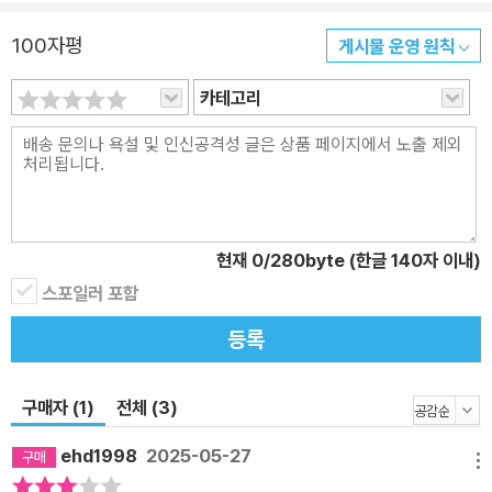
행을 위한 단 한 권의 가이드북! 이탈리아 42개 도시 완전 정복 〈프렌
즈 이탈리아 24~25〉는 이탈리아를 대표하는 도시 로마, 베네치아,
100자평
게시물 운영 원칙
피렌체, 밀라노 등의 대도시는 물론, 중소 도시를 포함한 이탈리아 4
카테고리
2개 도시를 총망라했다. 수천 년 역사가 고스란히 남아 있는 고대 도
시부터 이름만 들어도 알 수 있는 유물·유적, 요즘 뜨는 이탈리아 인기
핫스폿까지 이탈리아 여행 정보에 목마른 여행자의 갈증을 해소해 줄
수 있는 알찬 정보와 온라인으로 찾기 어려운 세세한 정보까지 꼼꼼
하게 담았다. 3. 지중해 최대의 섬이자 역사유적의 보고! 시칠리아 섬
의 모든 것 ‘대부’, ‘시네마천국’, ‘그랑블루’ 등 이름만 들어도 알 법한
현재
0
/280byte (한글 140자 이내)
명화의 배경지로도 잘 알려진 시칠리아 섬. 이탈리아반도 서남쪽에
스포일러 포함
위치한 지중해에서 가장 큰 섬이자 유럽과 아프리카 대륙 사이에 위
등록
치해 지중해의 중심이라고도 불린다. 다양한 인종, 문명의 충돌이 일
어났고 그 문화들이 고스란히 녹아있어 다채로운 볼거리와 먹거리를
즐길 수 있는 매력의 여행지다. 〈프렌즈 이탈리아 24~25〉에서는 시
구매자 (1)
전체 (3)
칠리아 섬 여행의 모든 것을 알차게 담았다. 시칠리아의 주도 팔레르
ehd1998
2025-05-27
모를 비롯하여, ‘풀리아의 진주’라 불리는 작은 항구 도시 트라니(Tra
메뉴