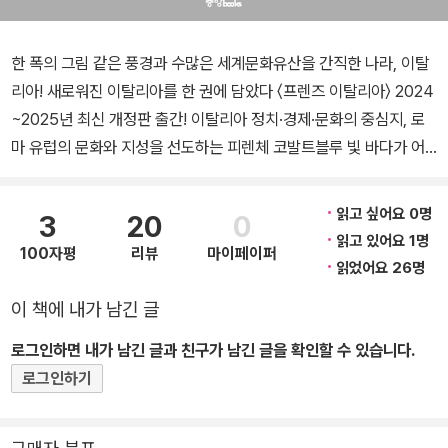
한 폭의 그림 같은 풍경과 수많은 세계문화유산을 간직한 나라, 이탈
리아! 새로워진 이탈리아를 한 권에 담았다 〈프렌즈 이탈리아〉 2024
~2025년 최신 개정판 출간! 이탈리아 정치·경제·문화의 중심지, 로
마 유럽의 문화와 지성을 선도하는 피렌체 코발트블루 빛 바다가 어
우러진 세계 3대 미항(美港), 나폴리 세계 패션의 중심지이자 대표
적인 공업 도시, 밀라노 낭만적 풍광이 가득한 항구 도시, 베네치아 다
읽고 싶어요 0명
3
20
0
채로운 문화가 공존하는 이탈리아 남단 섬, 시칠리아 이탈리아 42개
읽고 있어요 1명
100자평
리뷰
마이페이퍼
핵심 도시 총망라! ★ 2024~2025년 이탈리아 최신 여행 정보 수록
읽었어요 26명
★ 로마·베네치아·밀라노·피렌체 등 이탈리아 42개 도시 완전 정복
이 책에 내가 남긴 글
★ 지중해의 심장, 다채로운 문화가 공존하는 시칠리아 섬 여행 정보
수록 ★ 이탈리아를 대표하는 건축·미술·음식·와인·카페·쇼핑 완전 정
로그인하면 내가 남긴 글과 친구가 남긴 글을 확인할 수 있습니다.
복 ★ 스마트폰으로 확인하는 알짜배기 여행 팁! QR코드 삽입 ★ 이
로그인하기
탈리아의 문화·예술을 제대로 이해할 수 있는 깊이 있는 설명과 사진
★ 직장인·허니무너를 위한 7박 8일, 장기 여행자를 위한 14박 15일