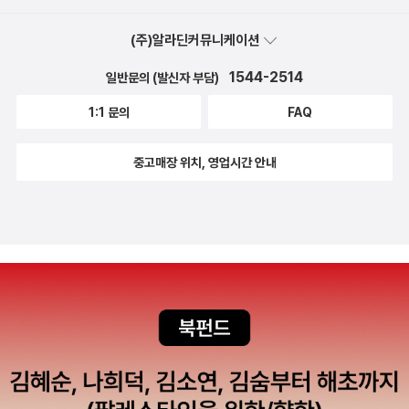
로마의 보르게세 미술관, 밀라노의 브레라 미술관)은 별책(책 속 부
록)에 따로 소개해 본책과 따로 휴대할 수 있도록 했다. 〈이탈리아 미
(주)알라딘커뮤니케이션
술관 별책〉에서는 미술관마다 전시실별 주요 작품을 콕 짚어 화보와
1544-2514
일반문의 (발신자 부담)
함께 풍부한 설명을 곁들였다. 이 외에도 미술관을 효율적으로 돌아
보는 동선 및 예약 방법, 미술관 내 카페 등 알짜배기 정보도 함께 소
1:1 문의
FAQ
개한다. 7. 나만의 완벽한 이탈리아 여행을 디자인! 친절하고, 자세한
이탈리아 여행 추천 루트 〈프렌즈 이탈리아〉에서는 지역별 여행 일정
중고매장 위치, 영업시간 안내
과 취향별 여행 목적을 고려한 11개의 추천 루트를 소개한다. 휴가를
내서 여행하는 직장인이나 허니문을 떠나는 신혼부부를 위한 7박 8
일 루트부터 이탈리아 여행자들이 가장 선호하는 14박 15일 루트와
이탈리아 전국을 돌아보고자 하는 여행자를 위한 55일 장기 추천 루
트까지 여행 목적을 고려한 다양한 루트를 제시한다. 또 이탈리아의
주요 도시 로마, 베네치아, 밀라노, 피렌체를 돌아보는 루트부터 중부·
북부·남부·시칠리아 섬까지 지역별로 집중해서 돌아보는 루트로도 세
분화했다. 각 일정은 한눈에 볼 수 있게 표로 만들었으며, 여행할 도시
와 교통편, 도시 간 이동 및 소요시간 등을 일목요연하게 정리해 놓았