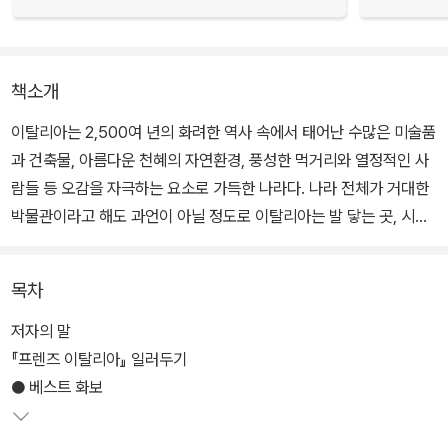
책소개
이탈리아는 2,500여 년의 화려한 역사 속에서 태어난 수많은 미술품
과 건축물, 아름다운 천혜의 자연환경, 풍성한 먹거리와 열정적인 사
람들 등 오감을 자극하는 요소로 가득한 나라다. 나라 전체가 거대한
박물관이라고 해도 과언이 아닐 정도로 이탈리아는 발 닿는 곳, 시선
두는 곳 모두가 역사 유물이자 예술 작품이다. <프렌즈 이탈리아 24
~25>와 함께 맛과 멋은 물론 낭만까지 겸비한 완벽 여행지 이탈리아
목차
로 떠나보자.
저자의 말
<프렌즈 이탈리아 24~25> 개정판은 저자가 2024년 7월까지 취재
『프렌즈 이탈리아』 일러두기
한 최신 이탈리아 여행 정보를 담고 있다. 주요 명소의 입장료와 교통
● 베스트 화보
정보 등을 최신 데이터로 업데이트한 것은 물론, 어디서도 구하기 힘
든 인기 식당, 상점, 숙소 등의 실용 정보를 아낌없이 담았다. 특히 이