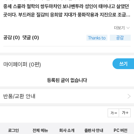
있다. 이탈리아의 대표 관광 명소나 교통수단을 이용하기 위해서는
중세 스콜라 철학의 쌍두마차인 보나벤투라 성인이 태어나고 살았던
온라인 예약을 거쳐야 할 때가 많다. 온라인 예약 홈페이지는 한국어
곳이다. 부드러운 질감의 응희암 지대가 풍화작용과 지진으로 조금씩
가 제공되지 않아 어려움을 겪는 경우가 많은데, 〈프렌즈 이탈리아〉는
무너지면서 마을은 점차 쇠락해서 현재는 20여 명만 남아 ‘죽음의 마
책 속 QR코드를 활용하여 누구나 쉽게 예약할 수 있도록 했다. 스마
더보기
을‘이라 불린다.- P184
트폰을 활용하여 책 속 QR코드를 드래그하면, ‘이탈리아 철도 티켓
공감 (
0
)
댓글 (0)
예약법’, ‘피렌체 두오코 쿠폴라 예약법’, ‘우피치 미술관 인터넷 예약
법’ 등 저자가 직접 소개하는 상세 설명이 등장한다. 예약 화면과 함께
예약법을 소개하고 있어 그대로만 따라 하면 복잡한 예약도 단숨에
쓰기
마이페이퍼 (0편)
성공할 수 있다. 6. 큐레이터 해설이 부럽지 않은 책 속 부록, 〈이탈리
아 미술관 별책〉 이탈리아는 르네상스 시대의 보고답게 도시 곳곳에
등록된 글이 없습니다
크고 작은 미술관과 박물관이 자리한다. 그 안에서는 ‘최후의 만찬’,
‘천지창조’ 등 생애 한 번은 꼭 봐야 할 세계 거장의 작품이 가득하다.
반품/교환 안내
〈프렌즈 이탈리아〉에서는 이탈리아 여행에서 절대 놓칠 수 없는 이탈
리아 인기 미술관들을 마치 큐레이터가 안내하듯 상세 가이드한다.
특히 이탈리아의 인기 미술관 6곳(베네치아의 페기 구겐하임 미술관
과 아카데미아 미술관, 피렌체의 우피치 미술관과 바르젤로 미술관,
로그인
전체 메뉴
회사 소개
출판사 안내
PC 버전