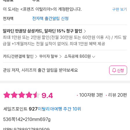
무료
이 도서는 <
프렌즈 이탈리아
>의 개정판입니다.
구판 보기
전자책
전자책 출간알림 신청
알라딘 만권당 삼성카드, 알라딘 15% 청구 할인
최대 1만원 또는 2만원 할인(전월 30만원 또는 60만원 이용 시) / 카드 발
급월 +1개월까지는 전월 실적이 없어도 최대 1만원 혜택 제공
카드/간편결제 할인
무이자 할부
소득공제 860원
관심 저자, 시리즈의 출간 알림을 받아보세요
신청
9.4
100자평 3편
리뷰 20편
세일즈포인트
927
이탈리아여행 주간 10위
536쪽
142*210mm
697g
ISBN 9788927880509