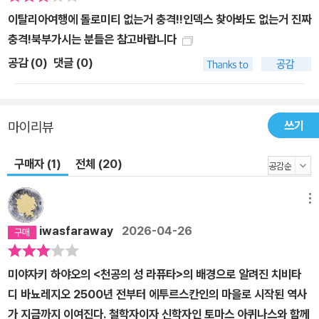
ni), 우리나라 여행자들에게는 낯설지만 주목받는 여행지 마테라(Ma
이탈리아여행에 돌로미티 없는거 충격!!인덱스 찾아봐도 없는거 진짜
tera), 세계 최고 품질의 소금을 생산하는 염전의 도시 트라파니(Tra
충격!북부가시는 분들은 참고바랍니다
pani), 그리스 신화 속 아프로디테의 아들인 에릭스(Eryx)가 만들었
공감 (
0
)
댓글 (0)
다고 하는 천공의 마을 에리체(Erice), 지진으로 폐허가 된 도시를 재
건한 발 디 노토(Val di Noto) 지역(노토, 모디카, 라구사) 등 시칠리
아의 숨겨진 여행지로 우리를 안내한다. 4. 아는 만큼 감동이 더해지
는 여행! 이탈리아를 대표하는 건축·미술·음식·와인 〈프렌즈 이탈리아
쓰기
마이리뷰
24~25〉는 이탈리아의 역사, 문화, 종교 등에 관해 인문서 못지않은
구매자 (1)
전체 (20)
깊이 있는 설명이 더해져, 여행을 떠나기 전은 물론 여행을 다녀온 후
에도 소장 가치가 있는 책이다. 또한 이탈리아 건축과 미술, 음식, 와
인, 카페 등에 관한 깊이 있는 설명과 사진으로 자칫 어렵게 느낄 수
메뉴
있는 이탈리아 문화의 전반적인 이해를 돕는다. 뿐만 아니라 저자가
iwasfaraway
2026-04-26
꼽은 이탈리아의 베스트 볼거리, 이탈리아 베스트 뷰 포인트, 유네스
코 세계문화유산 등을 보고만 있어도 현지 분위기를 물씬 느낄 수 있
미야자키 하야오의 <천공의 성 라퓨타>의 배경으로 알려진 치비타
는 화보와 함께 소개한다. 5. 책 속 QR코드를 활용하여 더욱 알찬 여
디 바뇨레지오 2500년 전부터 에투르스칸인의 마을로 시작된 역사
행을! 책 속에 소개된 QR코드를 활용하면 더욱 알찬 여행을 즐길 수
가 지금까지 이여진다. 철학자이자 신학자인 토마스 아퀴나스와 함께