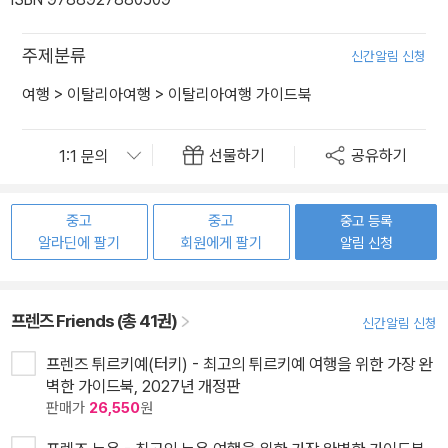
주제분류
신간알림 신청
여행
>
이탈리아여행
>
이탈리아여행 가이드북
선물하기
공유하기
중고
중고
중고 등록
알라딘에 팔기
회원에게 팔기
알림 신청
프렌즈 Friends (총 41권)
신간알림 신청
프렌즈 튀르키예(터키) - 최고의 튀르키예 여행을 위한 가장 완
벽한 가이드북, 2027년 개정판
판매가
26,550
원