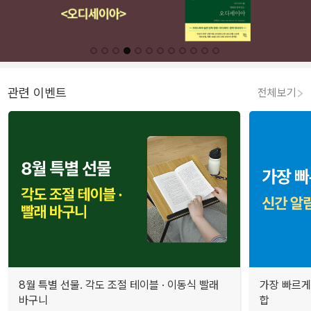
관련 이벤트
전체보기
8월 특별 선물. 각도 조절 테이블 · 이동식 빨래
가장 빠르게
바구니
합