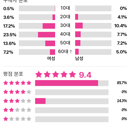
구매자 분포
& 55일 등 상세 루트 제안 ★ 큐레이터 해설이 부럽지 않은 책 속 부
10대
0%
0.5%
록 〈이탈리아 미술관 별책〉 제공 이탈리아는 2,500여 년의 화려한
20대
4.1%
3.6%
역사 속에서 태어난 수많은 미술품과 건축물, 아름다운 천혜의 자연
30대
10.4%
17.2%
환경, 풍성한 먹거리와 열정적인 사람들 등 오감을 자극하는 요소로
40대
가득한 나라다. 나라 전체가 거대한 박물관이라고 해도 과언이 아닐
7.7%
23.5%
정도로 이탈리아는 발 닿는 곳, 시선 두는 곳 모두가 역사 유물이자 예
50대
7.2%
13.6%
술 작품이다. 〈프렌즈 이탈리아 24~25〉와 함께 맛과 멋은 물론 낭만
60대
5.0%
7.2%
여성
남성
까지 겸비한 완벽 여행지 이탈리아로 떠나보자. 1. 2024~2025년
가장 최신의 이탈리아 여행 정보 수록 〈프렌즈 이탈리아 24~25〉 개
9.4
평점 분포
정판은 저자가 2024년 7월까지 취재한 최신 이탈리아 여행 정보를
담고 있다. 주요 명소의 입장료와 교통 정보 등을 최신 데이터로 업데
85.7%
이트한 것은 물론, 어디서도 구하기 힘든 인기 식당, 상점, 숙소 등의
0%
실용 정보를 아낌없이 담았다. 특히 이번 개정판에는 이탈리아 동남
14.3%
부의 항구 도시인 바리에서 가볼 만한 근교 여행지 두 곳, 아름다운 해
0%
변이 인상적인 ‘폴리냐노 아 마레’와 흰색 가옥이 특징인 ‘오스투니’를
0%
추가로 소개하여 여행의 풍요로움을 더했다. 2. 완벽한 이탈리아 여