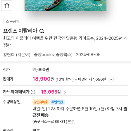
소득공제
프렌즈 이탈리아
최고의 이탈리아 여행을 위한 한국인 맞춤형 가이드북, 2024~2025년 개
정판
황현희
(지은이)
중앙books(중앙북스)
2024-08-05
정가
21,000원
18,900
판매가
원
(10% 할인) +
마일리지 1,050원
16,065
카드최대혜택가
원
수령예상일
양탄자배송
주말특급
내일(일) 22시까지 주문하면 8월 10일 (월) 아침 7시
출
근전 배송
(중구 서소문로 89-31 )
변경
배송료