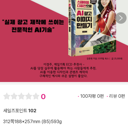
0
100자평 0편
리뷰 0편
세일즈포인트
102
312쪽
188*257mm (B5)
593g