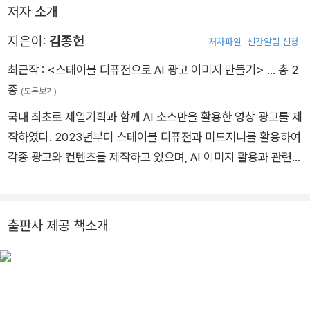
저자 소개
지은이:
김종헌
저자파일
신간알림 신청
최근작 :
<스테이블 디퓨전으로 AI 광고 이미지 만들기>
… 총 2
종
(모두보기)
국내 최초로 제일기획과 함께 AI 소스만을 활용한 영상 광고를 제
작하였다. 2023년부터 스테이블 디퓨전과 미드저니를 활용하여
각종 광고와 컨텐츠를 제작하고 있으며, AI 이미지 활용과 관련된
강의 또한 진행하고 있다. <제일기획>, <에버랜드>, <맨노블레
스>, <유네스코아시아태평양교육원>등 다양한 클라이언트들
에게 이미지를 제공하였다. 또한 프리랜서 플랫폼 <크몽>에서
출판사 제공 책소개
는 AI 이미지를 성공적으로 사용한 사례로 채택되어, AI 이미지
서비스들 중 유일하게 <2023 크몽 프라임 서비스 지정>, <20
23 전문가 특별상>을 입상하였다.