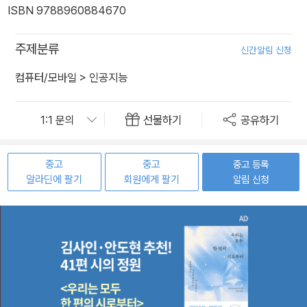
ISBN 9788960884670
주제분류
신간알림 신청
컴퓨터/모바일
>
인공지능
선물하기
공유하기
중고
중고
중고 등록
알라딘에 팔기
회원에게 팔기
알림 신청