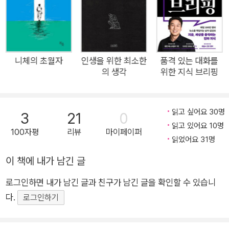
‘자존감’이 낮아진다고 말한다. 오늘날은 그 어느 때보다 눈앞에
비교 대상이 많이 노출된 만큼, 열등감과 자기혐오감을 심하게 느
낄 수밖에 없는 시대가 되었다. 150년 전 니체는 이를 예견한 것
일까. “사람은 자신을 사랑하는 기술을 부단히 배우고 익혀야 한
다”라고 주장했다. ‘신의 죽음’을 선언한 니체는 “신은 우월하고,
니체의 초월자
인생을 위한 최소한
품격 있는 대화를
의 생각
위한 지식 브리핑
인간은 열등하다”라는 낡은 이분법을 과감히 깨뜨린다. 나아가
신과 이웃은 사랑해야 한다면서 정작 자신은 사랑하지 못하는 우
리에게, 먼저 자신부터 사랑하고 긍정할 줄 알아야 한다고 강조했
읽고 싶어요 30명
3
21
0
다. 이것이 니체 사상의 핵심이다. 40년 동안 니체를 읽어온 ‘니
읽고 있어요 10명
100자평
리뷰
마이페이퍼
체 애독자’ 사이토 다카시는 자존감이 낮아지기 쉬운 지금이야말
읽었어요 31명
로 니체를 꼭 읽어야 한다며 이 책을 집필했다. ‘신의 죽음’, ‘초인’,
이 책에 내가 남긴 글
‘아모르 파티’, ‘힘에의 의지’, ‘영원 회귀’ 등 니체 철학의 주요 개
념들을 소개하면서, 타인과 나를 비교하거나 타인의 욕망에 휘둘
로그인하면 내가 남긴 글과 친구가 남긴 글을 확인할 수 있습니
리지 않고 진정 나다운 모습으로 살아가는 방법들을 제시한다. 단
다.
로그인하기
독자로서 고독의 자유를 만끽하고, 어린아이처럼 창조적인 세계
를 만들고, 고통 속에서도 강인하게 살아가고, 주어진 인생과 운