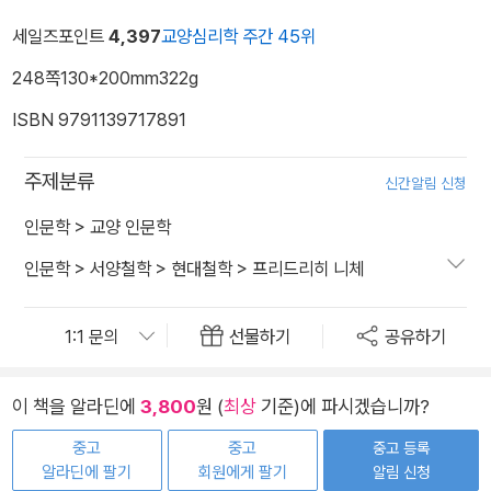
세일즈포인트
4,397
교양심리학 주간 45위
248쪽
130*200mm
322g
ISBN 9791139717891
주제분류
신간알림 신청
인문학
>
교양 인문학
인문학
>
서양철학
>
현대철학
>
프리드리히 니체
선물하기
공유하기
이 책을 알라딘에
3,800
원 (
최상
기준)에 파시겠습니까?
중고
중고
중고 등록
알라딘에 팔기
회원에게 팔기
알림 신청