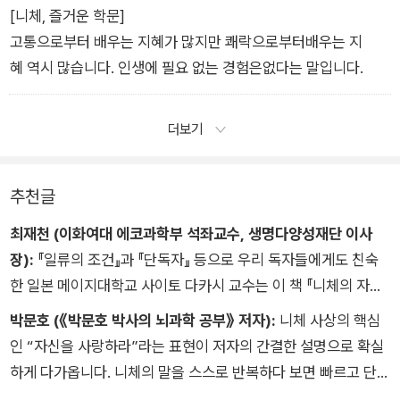
[니체, 즐거운 학문]
고통으로부터 배우는 지혜가 많지만 쾌락으로부터배우는 지
혜 역시 많습니다. 인생에 필요 없는 경험은없다는 말입니다.
더보기
추천글
최재천 (이화여대 에코과학부 석좌교수, 생명다양성재단 이사
장):
『일류의 조건』과 『단독자』 등으로 우리 독자들에게도 친숙
한 일본 메이지대학교 사이토 다카시 교수는 이 책 『니체의 자존
감 수업』에서 흔히 ‘철학자들의 철학자’로 불리는 니체의 명언들
박문호 (《박문호 박사의 뇌과학 공부》 저자):
니체 사상의 핵심
을 ‘북극성’에 비유하며 우리 삶 곳곳에 귀중한 이정표를 세워줍
인 “자신을 사랑하라”라는 표현이 저자의 간결한 설명으로 확실
니다. 이 책은 특히 니체의 두 대표 저서 『차라투스트라는 이렇게
하게 다가옵니다. 니체의 말을 스스로 반복하다 보면 빠르고 단단
말했다』와 『즐거운 학문』의 충실한 톺아보기입니다. 단숨에 읽어
하게 일상을 마주할 힘을 얻습니다. 겸손이 미덕인 세상이지만,