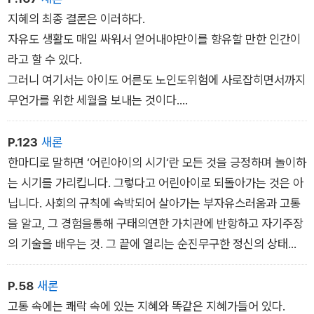
지혜의 최종 결론은 이러하다.
자유도 생활도 매일 싸워서 얻어내야만이를 향유할 만한 인간이
라고 할 수 있다.
그러니 여기서는 아이도 어른도 노인도위험에 사로잡히면서까지
무언가를 위한 세월을 보내는 것이다.
나도 그러한 군중을 바라보며자유로운 토지에서 자유로운 이들
과 살고 싶다.
P.123
새론
그러면 순간을 향해 이렇게 외쳐도 좋을 것이다.
한마디로 말하면 ‘어린아이의 시기‘란 모든 것을 긍정하며 놀이하
는 시기를 가리킵니다. 그렇다고 어린아이로 되돌아가는 것은 아
닙니다. 사회의 규칙에 속박되어 살아가는 부자유스러움과 고통
을 알고, 그 경험을통해 구태의연한 가치관에 반항하고 자기주장
의 기술을 배우는 것. 그 끝에 열리는 순진무구한 정신의 상태
를 의미합니다. 바꿔 말하면 정신이 ‘어린아이의 시기‘
에 도달하면 자신을 전부 긍정하고 새로운 가치를 만들어낼 수 있
P.58
새론
다는 것입니다.
고통 속에는 쾌락 속에 있는 지혜와 똑같은 지혜가들어 있다.