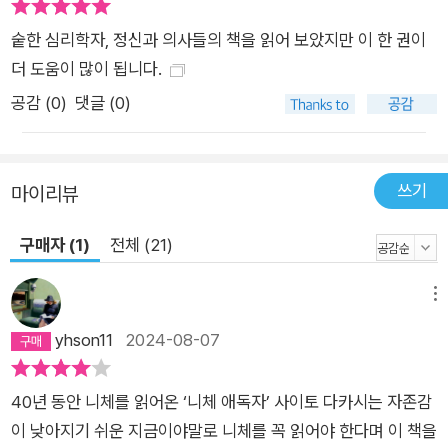
는 데 필요한 가장 현실적인 방법이다. 40년 동안 니체를 읽어온
숱한 심리학자, 정신과 의사들의 책을 읽어 보았지만 이 한 권이
‘니체 애독자’ 사이토 다카시는 자존감이 낮아지기 쉬운 지금이야
더 도움이 많이 됩니다.
말로 니체를 꼭 읽어야 한다며 이 책을 집필했다. ‘신의 죽음’, ‘초
공감 (
0
)
댓글 (0)
인’, ‘아모르 파티’, ‘힘에의 의지’, ‘영원 회귀’ 등 니체 철학의 주요
개념들을 소개하면서, 타인과 나를 비교하거나 타인의 욕망에 휘
둘리지 않고 진정 나다운 모습으로 살아가는 방법들을 제시한다.
쓰기
마이리뷰
먼저 남과 자신을 비교하는 것을 무엇보다 경계하라고 말한다. S
NS처럼 자기 인정 욕구가 과잉된 세계를 조심하고, 남과 나를 비
구매자 (1)
전체 (21)
교하기보다 과거의 나와 현재의 나를 비교하고, 남 부러워할 시간
에 나만의 재능을 발굴하고, 질투심을 향상심(向上心)으로 바꾸
메뉴
라고 조언한다. 또한 나는 언제나 내 편이 되어주고, 유전적으로
yhson11
2024-08-07
바꿀 수 없는 것은 그냥 받아들이고, 혼자만의 시간을 즐길 줄 아
는 ‘단독자’가 되고, 자신이 좋아하는 일은 자기 안에서 찾기를 종
용한다. 그리고 인생에서 만나는 고통을 외면하지 않고 그 고통을
40년 동안 니체를 읽어온 ‘니체 애독자’ 사이토 다카시는 자존감
극복할 때 행복할 수 있다고 말한다. 그럴 때 고통도 인생의 선물
이 낮아지기 쉬운 지금이야말로 니체를 꼭 읽어야 한다며 이 책을