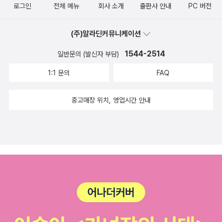
로그인
전체 메뉴
회사 소개
출판사 안내
PC 버전
상에 사는 인간은 자기를 사랑하고 긍정하기 힘든 상황에 놓여 있
다는 주장이 잘못되었다고 생각하기 때문입니다. 인간을 하찮은
(주)알라딘커뮤니케이션
존재로 치부하고, 신을 무조건 훌륭한 존재로 숭배하는 그런 비굴
1544-2514
일반문의 (발신자 부담)
함을 인간이 초월해야 한다는 것입니다. p15​“남들을 부러워하기
보다는 나만이 따로 할 일이 있지 않을까? 발밑을 깊이 파보면 거
1:1 문의
FAQ
기에는 보물이 숨겨져 있을지도 모른다.” 니체의 이런 목소리가
들려오는 듯합니다. ‘나에겐 아무것도 없어’라고 생각하는 사람은
중고매장 위치, 영업시간 안내
발밑을 파서 자신의 숨겨진 재능을 발굴해야 합니다. 지금의 인간
관계가 시시해 불만인 사람은 ‘그래도 이런 인간관계라도 없어지
면 외로울지 몰라’라며 마음을 고쳐먹어야 합니다. 자신이 이미
소유하고 있는 것, 이미 하고 있는 일에 빛나는 무언가가 숨어 있
을지 모릅니다. 깊이 파볼 가치가 충분합니다. 마지막으로 니체의
말 한마디를 더 소개하겠습니다.일부러라도 그대들 자신을 믿는
것이 좋다!그러지 않으면 어떻게 남들이 그대들을 믿겠는가!자신
을 믿지 못하는 자는 언제나 거짓을 꾸민다!_니체, 『니체 전집 』p