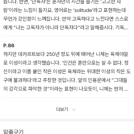
신의 편이 되어라”라고 자신에게 계속 말해주기를 권합니다. 니
듭니다. 반면, ‘단독자’는 혼자만의 시간을 즐기는 ‘고고한 사
체의 “자기 자신을 사랑하고 존중하라”라는 강력한 삶의 방식과
람’이라는 느낌이 들지요. 영어로는 ‘solitude’라고 표현하는데
도 이어진다고 할 수 있습니다.
무언가 강인함이 느껴집니다. 만약 고독하다고 느낀다면 스스로
에게 “나는 고독자가 아니라 단독자다”라고 말해줍시다. 기독교
라는 거대한 권력에 홀로 맞선 단독자 니체를 떠올려보길 바랍니
다. 마음 깊은 곳에서 힘과 용기가 솟아날 것입니다. 강인함은 단
P.86
독자로 존재할 때만 생기는 법입니다.
하지만 데카르트보다 250년 정도 뒤에 태어난 니체는 육체야말
로 이성이라고 생각했습니다. ‘인간은 혼만으로는 살 수 없다. 정
신이라고 이름 붙인 작은 이성은 육체라는 위대한 이성의 작은 도
구에 불과하다’라고 주장한 것입니다. 앞의 인용문에서 “그대들
의 감각으로 파악한 것”이라는 표현이 나오듯이, 니체는 먼저 자
신의 감각으로 이 세상을 파악하라고 이야기합니다. 그런 다음 자
신이 파악한 세계가 무엇인지 생각할 것. 그렇게 감각과 생각이
더보기
연동되고 결합하면 새로운 세계가 창조된다고 했습니다.
밑줄긋기