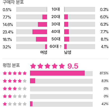
구매자 분포
명에 감사하고, 노예가 아닌 주인의 삶을 영위하고, 지금 이 순간
10대
0.3%
0.5%
을 긍정하는 등 자신을 사랑하고 자존감을 높일 수 있는 다양한
20대
6.0%
7.7%
기술을 가르쳐준다. 독자 여러분도 니체를 읽으며 껍데기로 치장
30대
6.3%
14.6%
한 ‘가짜 자존감’이 아니라 속부터 단단한 ‘진짜 자존감’을 갖추길
40대
7.7%
23.4%
바란다. 자기 자신은 물론이고 타인과 세상 모든 것을 진심으로
50대
8.1%
18.1%
사랑하는 소중한 경험을 얻게 될 것이다. 니체를 읽어야 하는 가
60대
4.1%
3.2%
장 중요한 이유 “이웃을 네 몸처럼 사랑하되, 먼저 너 자신부터
여성
남성
사랑하라.”_니체 니체는 사람은 자기 자신을 사랑하고 긍정할 줄
알아야 한다고 말했다. 그는 왜 유독 ‘자기애’나 ‘자기 긍정’을 강
9.5
평점 분포
조했을까? 니체가 살던 19세기는 진화론 등 과학이 발전하면서
87.5%
신이 인간을 창조했다는 오랜 신앙에 균열이 가기 시작했다. 니체
8.3%
역시 ‘신의 죽음’을 선언하며 “신은 거룩하고 우월하지만, 인간은
0%
세속적이고 열등하다”라는 낡은 이분법을 과감히 깨뜨렸다. 나아
0%
가 “신을 사랑하고 이웃을 사랑하라”라는 종교의 도덕률을 초월
4.2%
해, 먼저 자기 자신부터 사랑할 줄 알아야 한다고 주장했다. 오늘