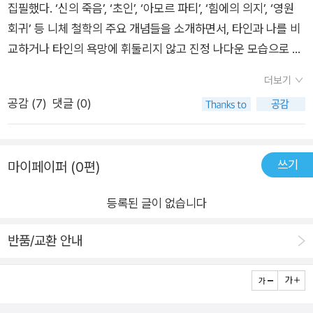
로 감사하게 받아들일 수 있다. 좋든 싫든 지금 이 순간을 긍정하
집필했다. ‘신의 죽음’, ‘초인’, ‘아모르 파티’, ‘힘에의 의지’, ‘영원
며 나에게 주어진 운명을 사랑하자는 것이다. 이제 니체가 가르쳐
회귀’ 등 니체 철학의 주요 개념들을 소개하면서, 타인과 나를 비
주는 ‘나를 사랑하는 기술’들을 부단히 배우고 익히자. 그러면 껍
교하거나 타인의 욕망에 휘둘리지 않고 진정 나다운 모습으로 살
데기로 치장한 ‘가짜 자존감’이 아니라 속부터 단단한 ‘진짜 자존
아가는 방법들을 제시한다.​단독자로서 고독의 자유를 만끽하고,
더보기
감’을 갖추게 될 것이다. 나아가 자기 자신은 물론이고 타인과 세
어린아이처럼 창조적인 세계를 만들고, 고통 속에서도 강인하게
공감 (
7
)
댓글 (0)
상 모든 것을 진심으로 사랑하는 소중한 경험을 얻게 될 것이다.
살아가고, 주어진 인생과 운명에 감사하고, 노예가 아닌 주인의
삶을 영위하고, 지금 이 순간을 긍정하는 등 자신을 사랑하고 자
존감을 높일 수 있는 다양한 기술을 가르쳐준다. 독자 여러분도
쓰기
마이페이퍼 (0편)
니체를 읽으며 껍데기로 치장한 ‘가짜 자존감’이 아니라 속부터
단단한 ‘진짜 자존감’을 갖출 수 있다. 자기 자신은 물론이고 타인
등록된 글이 없습니다
과 세상 모든 것을 진심으로 사랑하는 소중한 경험을 얻게 될 것
이다.<인터넷 알라딘 제공>​니체는 자존감이 낮은 사람들에 대
반품/교환 안내
한 이해가 깊습니다. 이 점 역시 오늘날 우리가 니체의 말에 공감
하기 쉬운 이유입니다. “신은 죽었다”라는 충격적인 말이 나오는
『차라투스트라는 이렇게 말했다』에서 니체는 기독교를 부정합니
다. 기독교의 진리는 선(善)이므로 모두 천상의 세계에 있고, 지