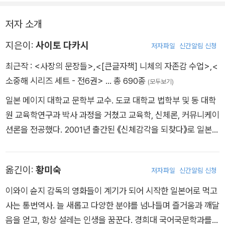
치우지 말고 성경이나 불경처럼 머리맡에 두고 매일 조금씩 야금
자기 자신을 칭찬하고 자랑하는 것만큼 자신을 사랑하는 좋은 방
야금 읽으십시오. 근거 없는 자만감이나 어쭙잖은 자존심이 아니
저자 소개
법도 없습니다. 자신을 사랑하는 사람은 타인을 향한 시기와 질투
라 당당하고 아름다운 자기애와 자존감이 결국 타인과 세상 모든
가 없고 긍정적인 인생을 살아갑니다. 그리고 자신을 사랑할 때
지은이:
사이토 다카시
저자파일
신간알림 신청
걸 사랑하는 삶으로 승화하는 소중한 경험을 얻을 겁니다.
비로소 타인을 사랑할 수 있습니다. 니체는 우리에게 바로 그 교
최근작 :
<사장의 문장들>
,
<[큰글자책] 니체의 자존감 수업>
,
<
훈을 가르칩니다. 그래서 이 책을 추천합니다.
소중해 시리즈 세트 - 전6권>
… 총 690종
(모두보기)
일본 메이지 대학교 문학부 교수. 도쿄 대학교 법학부 및 동 대학
원 교육학연구과 박사 과정을 거쳤고 교육학, 신체론, 커뮤니케이
션론을 전공했다. 2001년 출간된 《신체감각을 되찾다》로 일본에
서 권위 있는 학술상 ‘신초 학예상’을 수상했으며, 《소리 내어 읽
고 싶은 일본어》는 250만 부 이상 판매되며 ‘마이니치 출판문화
옮긴이:
황미숙
저자파일
신간알림 신청
상 특별상’을 수상했다. 언어학, 교육학, 문학, 철학, 역사 등 다양
한 분야의 지식을 바탕으로 글쓰기를 하고 있다. 끊임없이 대중과
이와이 슌지 감독의 영화들이 계기가 되어 시작한 일본어로 먹고
소통하며 일본 최고의 교육전문가이자 CEO들의 멘토로 자리잡
사는 통번역사. 늘 새롭고 다양한 분야를 넘나들며 즐거움과 깨달
았다. 50여 권이 넘는 저서를 집필하며 특히나 독서와 글쓰기를
음을 얻고, 항상 설레는 인생을 꿈꾼다. 경희대 국어국문학과를