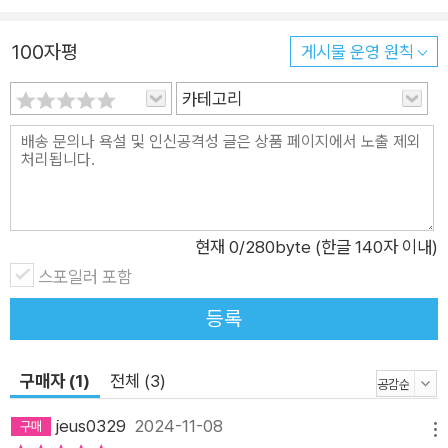
날도 상황은 크게 다르지 않다. 이제는 신과 비교하지는 않지만,
우리는 다양한 분야에서 뛰어난 존재를 비교 대상으로 삼아 굳이
100자평
게시물 운영 원칙
스스로 자존감을 떨어뜨린다. 특히 인스타, 블로그, 유튜브 등 S
NS가 발달하면서 그 정도가 더 심해지고 있다. SNS는 개인의
카테고리
외모, 학력, 직장, 인맥, 돈, 심지어 ‘행복한 삶’까지 만천하에 전시
하는 자기 인정 욕구의 박람회장이 되어버렸다. 누군가는 자신을
전시하며 ‘자존감’이 높아진다고 말하고, 또 누군가는 이를 엿보
며 ‘자존감’이 낮아진다고 말한다. 오늘날은 그 어느 때보다 눈앞
에 비교 대상이 많이 노출되고 있는 만큼, 열등감과 자기혐오감을
현재
0
/280byte (한글 140자 이내)
심하게 느낄 수밖에 없는 시대가 되었다. 그래서일까. 세상에 나
스포일러 포함
온 지 150년이 넘은 니체의 대표적 저서 『차라투스트라는 이렇게
등록
말했다』는 그 매력이 시들기는커녕 지금이야말로 꼭 읽어야 책으
로 평가받고 있다. 니체에게 배우는 ‘진짜 자존감’ 높이는 기술
구매자 (1)
전체 (3)
“사람은 자신을 사랑하는 기술을 부단히 배우고 익혀야 한다.”_
니체 ‘나를 사랑한다는 것’은 뜬구름 잡는 말처럼 들릴 수도 있지
jeus0329
2024-11-08
메뉴
만, 니체에게 배우는 ‘자존감 키우는 기술’은 가치 있는 인생을 사