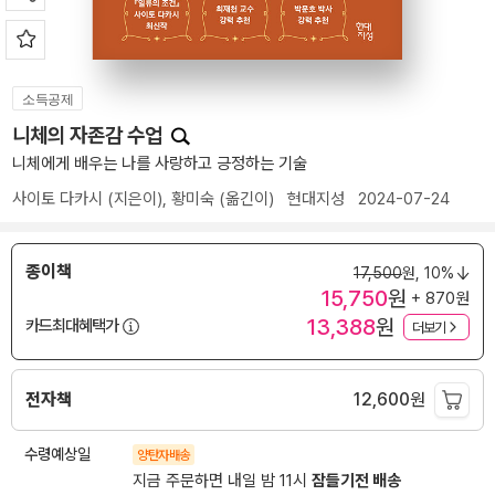
소득공제
니체의 자존감 수업
니체에게 배우는 나를 사랑하고 긍정하는 기술
사이토 다카시
(지은이),
황미숙
(옮긴이)
현대지성
2024-07-24
종이책
17,500
원,
10%
15,750
원
+ 870원
13,388
원
카드최대혜택가
더보기
전자책
12,600
원
수령예상일
양탄자배송
지금 주문하면 내일 밤 11시
잠들기전 배송