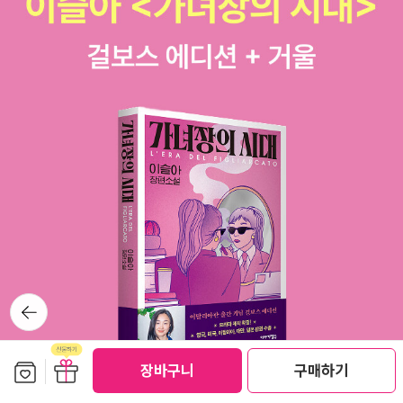
41​그리고 ‘고독자’라고 하면 왠지 외롭고 쓸쓸하고 나약한 느낌
이 듭니다. 반면, ‘단독자’는 혼자만의 시간을 즐기는 ‘고고한 사
람’이라는 느낌이 들지요. 영어로는 ‘solitude’라고 표현하는데
무언가 강인함이 느껴집니다. 만약 고독하다고 느낀다면 스스로
에게 “나는 고독자가 아니라 단독자다”라고 말해줍시다. 기독교
라는 거대한 권력에 홀로 맞선 단독자 니체를 떠올려보길 바랍니
다. 마음 깊은 곳에서 힘과 용기가 솟아날 것입니다. 강인함은 단
독자로 존재할 때만 생기는 법입니다. p71​물론 포기하지 않는다
고 해서 모든 꿈이 실현 되는 것은 아닙니다. 중요한 것은 희망을
품고 꿈을 향해 노력하는 일 자체입니다. 이 과정에서 방향을 전
환해도 되고 완전히 새로운 길을 찾아도 됩니다. 그렇게 꿈과 희
망의 방향이 달아지는 일도 노력하는 과정이 없이는 불가능 합니
뒤로가
기
다. 방향 전환 역시 한 가지 재능인 셈입니다. p185​듣고 보니 자
유에는 고통스러운 일면도 있다고 생각됩니다. 전 세계 사람들이
보관함담기
선물하기
장바구니
구매하기
권위 앞에 복종하고 때로는 독재자에게 몸을 맡겨버리는 것도 자