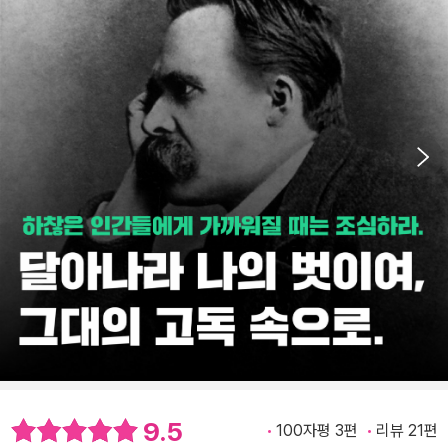
9.5
100자평 3편
리뷰 21편