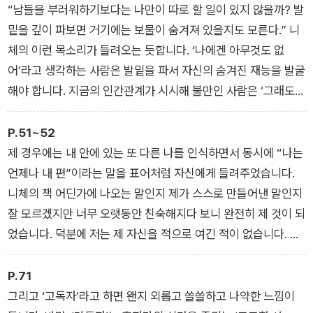
건 훌륭한 존재로 숭배하는 그런 비굴함을 인간이 초월해야 한다
“남들을 부러워하기보다는 나만이 따로 할 일이 있지 않을까? 발
는 것입니다.
밑을 깊이 파보면 거기에는 보물이 숨겨져 있을지도 모른다.” 니
체의 이런 목소리가 들려오는 듯합니다. ‘나에겐 아무것도 없
어’라고 생각하는 사람은 발밑을 파서 자신의 숨겨진 재능을 발굴
해야 합니다. 지금의 인간관계가 시시해 불만인 사람은 ‘그래도
이런 인간관계라도 없어지면 외로울지 몰라’라며 마음을 고쳐먹
어야 합니다. 자신이 이미 소유하고 있는 것, 이미 하고 있는 일에
P.51~52
빛나는 무언가가 숨어 있을지 모릅니다. 깊이 파볼 가치가 충분합
제 경우에는 내 안에 있는 또 다른 나를 인식하면서 동시에 “나는
니다.
언제나 내 편”이라는 말을 표어처럼 자신에게 들려주었습니다.
니체의 책 어딘가에 나오는 말인지 제가 스스로 만들어낸 말인지
잘 모르겠지만 너무 오랫동안 친숙해지다 보니 완전히 제 것이 되
었습니다. 덕분에 저는 제 자신을 적으로 여긴 적이 없습니다. 물
론 ‘그런 짓은 하지 말 걸 그랬어’ 하며 나의 말과 행동을 반성하
거나 속이 상할 때도 있었지만, 나라는 존재 자체를 부정하거나
P.71
혐오한 적은 없습니다. 저는 제 경험을 통해 여러분에게도 “늘 자
그리고 ‘고독자’라고 하면 왠지 외롭고 쓸쓸하고 나약한 느낌이