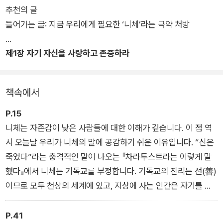
추천의 글
단독자로서 고독의 자유를 만끽하고, 어린아이처럼 창조적인 세
들어가는 글: 지금 우리에게 필요한 ‘니체’라는 극약 처방
계를 만들고, 고통 속에서도 강인하게 살아가고, 주어진 인생과
운명에 감사하고, 노예가 아닌 주인의 삶을 영위하고, 지금 이 순
제1장 자기 자신을 사랑하고 존중하라
간을 긍정하는 등 자신을 사랑하고 자존감을 높일 수 있는 다양한
기술을 가르쳐준다. 독자 여러분도 니체를 읽으며 껍데기로 치장
한 ‘가짜 자존감’이 아니라 속부터 단단한 ‘진짜 자존감’을 갖출
책속에서
수 있다. 자기 자신은 물론이고 타인과 세상 모든 것을 진심으로
사랑하는 소중한 경험을 얻게 될 것이다.
P.15
니체는 자존감이 낮은 사람들에 대한 이해가 깊습니다. 이 점 역
시 오늘날 우리가 니체의 말에 공감하기 쉬운 이유입니다. “신은
죽었다”라는 충격적인 말이 나오는 『차라투스트라는 이렇게 말
했다』에서 니체는 기독교를 부정합니다. 기독교의 진리는 선(善)
이므로 모두 천상의 세계에 있고, 지상에 사는 인간은 자기를 사
랑하고 긍정하기 힘든 상황에 놓여 있다는 주장이 잘못되었다고
생각하기 때문입니다. 인간을 하찮은 존재로 치부하고, 신을 무조
P.41