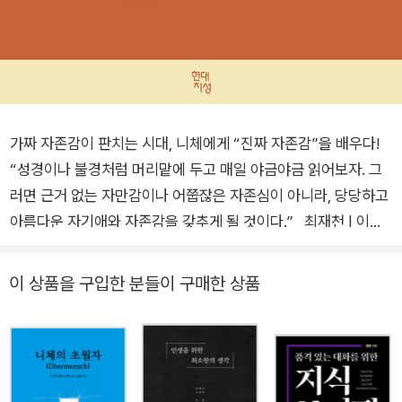
가짜 자존감이 판치는 시대, 니체에게 “진짜 자존감”을 배우다!
“성경이나 불경처럼 머리맡에 두고 매일 야금야금 읽어보자. 그
러면 근거 없는 자만감이나 어쭙잖은 자존심이 아니라, 당당하고
아름다운 자기애와 자존감을 갖추게 될 것이다.” _최재천 | 이화
여대 에코과학부 석좌교수 ★★★ 『일류의 조건』 저자 사이토
다카시의 최신작 ★★★ 최재천 교수, 박문호 박사, 장재형 작가
이 상품을 구입한 분들이 구매한 상품
강력 추천 인스타, 블로그, 유튜브 등 SNS는 어느새 개인의 외
모, 학력, 직장, 인맥, 돈, 심지어 ‘행복한 삶’까지 만천하에 전시하
는 자기 인정 욕구의 박람회장이 되어버렸다. 누군가는 자신을 전
시하며 ‘자존감’이 높아진다고 말하고, 또 누군가는 이를 엿보며