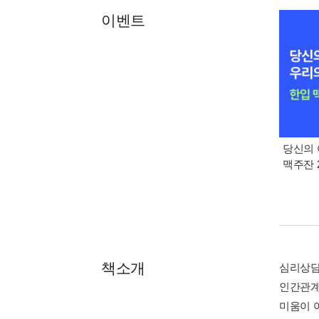
이벤트
당신의 
맥주잔 2
책소개
심리상담
인간관계
미움이 