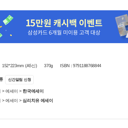
152*223mm (A5신)
370g
ISBN : 9791188768844
류
신간알림 신청
서
>
에세이
>
한국에세이
서
>
에세이
>
심리치유 에세이