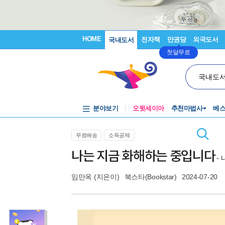
HOME
전자책
만권당
외국도서
국내도서
첫달무료
국내도
분야보기
오뒷세이아
추천마법사
베
무료배송
소득공제
나는 지금 화해하는 중입니다
-
임만옥
(지은이)
북스타(Bookstar)
2024-07-20