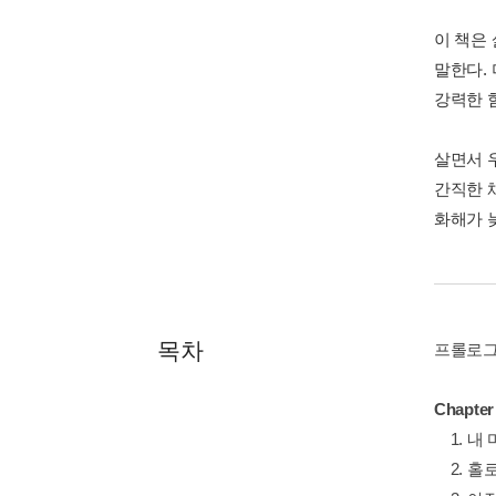
이 책은
말한다.
강력한 
살면서 우
간직한 
화해가 
목차
프롤로
Chapt
1. 내
2. 홀