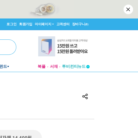
로그인
회원가입
마이페이지
고객센터
장바구니
(0)
투비컨티뉴드
펀드
북플
서재
창작플랫폼
투비컨티뉴드