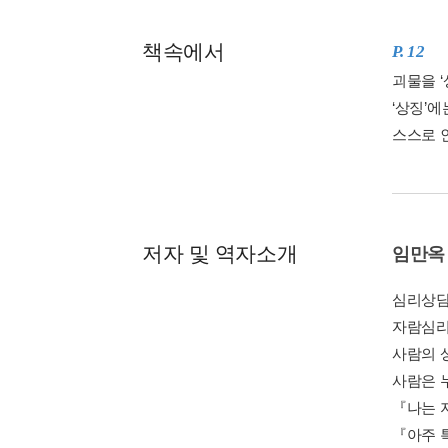
책속에서
P. 12
괴물을 
‘상징’에
스스로 인
저자 및 역자소개
임만옥
심리상담
자람심리
사람의 
사람은 
『나는 
『아주 