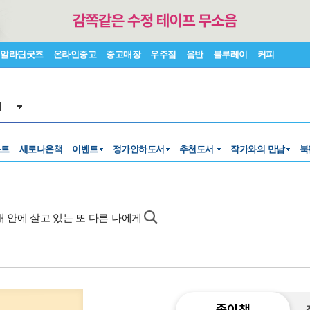
알라딘굿즈
온라인중고
중고매장
우주점
음반
블루레이
커피
서
스트
새로나온책
이벤트
정가인하도서
추천도서
작가와의 만남
북
 내 안에 살고 있는 또 다른 나에게
종이책