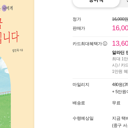
정가
16,000
16,0
판매가
13,6
카드최대혜택가
알라딘 
최대 1만
시) / 
1만원 
마일리지
480원(3
+ 5만원
배송료
무료
수령예상일
지금 택배
(중구 서