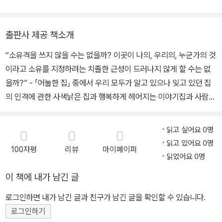
있다. 저서로는 탄광마을 여성들의 삶과 노동을 기록한 다큐에세이집
『회리바람꽃』(2020) 있다.
출판사 제공 책소개
“소유격을 쓰지 않을 수는 없을까? 이곳이 나의, 우리의, 누군가의 것
이라고 소유를 지정하려는 치졸한 근성이 드러나지 않게 할 수는 없
을까?” - 「어눌한 집」 중에서 우리 모두가 알고 있으나 잊고 있던 집
의 인격에 관한 사색낡은 집과 행복하게 헤어지는 이야기집과 사람에
관한 힐링 에세이 『낡은 옛집에 이별을 고하다』개정판 어느 날 재개
발로 사라진 신혼집. 저자는 정들었던 신혼집을 떠나 새 집으로 이사
읽고 싶어요 0명
0
0
0
갔지만 철거가 되기 전까지 방치된 채 폐허가 되어가는 낡은 집이 안
읽고 있어요 0명
100자평
리뷰
마이페이퍼
쓰럽기만 하다. 15년 동안 살았던 낡은 집은 사랑과 추억과 애증이 가
읽었어요 0명
득한 공간이다. 낡은 집은 이곳 뿐 만이 아니다. 저자가 어린 시절에
이 책에 내가 남긴 글
가보았던 친구네 판잣집, 재개발 지역에 있던 어느 목욕탕 터는 아련
하고 애틋하다.이 책은 ‘아무렇지도 않고 비범하지도 않은 집 이야기
로그인하면 내가 남긴 글과 친구가 남긴 글을 확인할 수 있습니다.
그리고 약간의 사색’이라는 부제처럼, 누구나 경험했을 법한 집에 관
로그인하기
한 사색을 담고 있다. 10편의 에세이는 과거의 집을 회상하는 것에 그