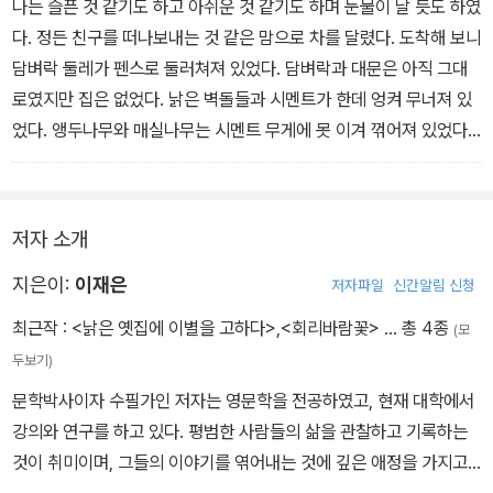
나는 슬픈 것 같기도 하고 아쉬운 것 같기도 하며 눈물이 날 듯도 하였
담담하고 읽기 쉬운 문체로 담았다.
다. 정든 친구를 떠나보내는 것 같은 맘으로 차를 달렸다. 도착해 보니
담벼락 둘레가 펜스로 둘러쳐져 있었다. 담벼락과 대문은 아직 그대
로였지만 집은 없었다. 낡은 벽돌들과 시멘트가 한데 엉켜 무너져 있
었다. 앵두나무와 매실나무는 시멘트 무게에 못 이겨 꺾어져 있었다.
나무들은 그 폐허에 남겨두고 왔다는 사실이 두고두고 가슴 아팠던
나는 작은 열매들을 주렁주렁 매단 채 꺾인 가지들을 보고 결국 눈물
을 흘렸다. 나는 아직 이별할 준비가 안 되어 있었다.떠나보내려면 서
저자 소개
로에게 애도의 시간을 줘야 한다. 남길 것을 남겨두고, 가져갈 것은 가
져가도록 짐을 쌀 시간을 줘야 한다. 애틋함은 남겨두고 그리움을 기
지은이:
이재은
저자파일
신간알림 신청
약하면서 서로의 초상화를 한 장씩 나눠 가진 후에야 비로소 이별의
최근작 :
<낡은 옛집에 이별을 고하다>
,
<회리바람꽃>
… 총 4종
(모
인사를 할 수 있는 것이다. 고수레와 물걸레질만으로 우리 인연이 여
두보기)
기에서 끝이 났다고 돌아서는 것은 아무래도 매정했다. 나는 한참을
문학박사이자 수필가인 저자는 영문학을 전공하였고, 현재 대학에서
죄책감과 슬픔에 빠진 눈으로 시멘트 더미를 바라보고 서 있었다.
강의와 연구를 하고 있다. 평범한 사람들의 삶을 관찰하고 기록하는
것이 취미이며, 그들의 이야기를 엮어내는 것에 깊은 애정을 가지고