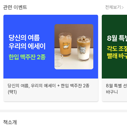
관련 이벤트
전체보기
당신의 여름, 우리의 에세이 + 한입 맥주잔 2종
8월 특별 선
(택1)
바구니
책소개