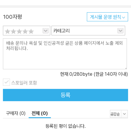
치지 않고 낡은 집을 찾는 것은 곧 자기 정체성을 찾아가는 과정일 수
있다는 생각거리를 던져준다. 우리 주변에서 흔하게 봤을 법한 집에
100자평
게시물 운영 원칙
관한 이야기를 담담하고 읽기 쉬운 문체로 담은 이 일상 에세이는 독
카테고리
자에게 잔잔한 감동을 선사할 것이다.
현재
0
/280byte (한글 140자 이내)
스포일러 포함
등록
구매자 (0)
전체 (0)
등록된 평이 없습니다.