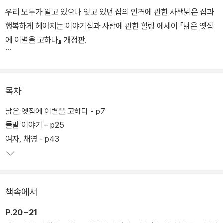
우리 모두가 알고 있으나 잊고 있던 집의 인격에 관한 사색낡은 집과
행복하게 헤어지는 이야기집과 사람에 관한 힐링 에세이 『낡은 옛집
에 이별을 고하다』 개정판.
어느 날 재개발로 사라진 신혼집. 저자는 정들었던 신혼집을 떠나 새
집으로 이사 갔지만 철거가 되기 전까지 방치된 채 폐허가 되어가는
목차
낡은 집이 안쓰럽기만 하다. 15년 동안 살았던 낡은 집은 사랑과 추억
과 애증이 가득한 공간이다. 낡은 집은 이곳 뿐 만이 아니다. 저자가
낡은 옛집에 이별을 고하다 - p7
어린 시절에 가보았던 친구네 판잣집, 재개발 지역에 있던 어느 목욕
들말 이야기 – p25
탕 터는 아련하고 애틋하다.
여자, 채영 - p43
이 책은 ‘아무렇지도 않고 비범하지도 않은 집 이야기 그리고 약간의
사색’이라는 부제처럼, 누구나 경험했을 법한 집에 관한 사색을 담고
책속에서
있다. 10편의 에세이는 과거의 집을 회상하는 것에 그치지 않고 낡은
집을 찾는 것은 곧 자기 정체성을 찾아가는 과정일 수 있다는 생각거
P.20~21
리를 던져준다. 우리 주변에서 흔하게 봤을 법한 집에 관한 이야기를