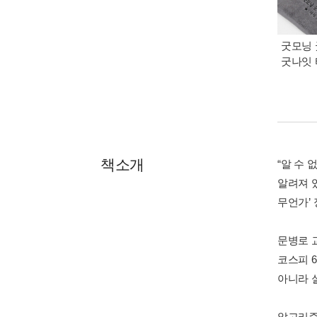
굿모닝 
굿나잇 
책소개
“알 수
알려져 
무언가’
문병로 
코스피 
아니라 
알고리즘