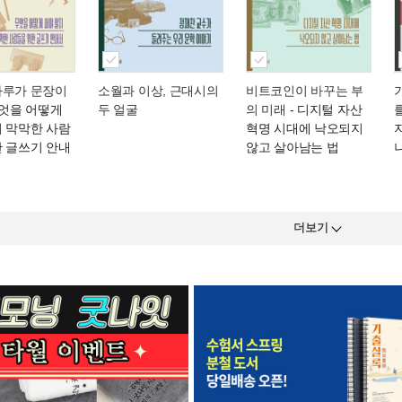
하루가 문장이
소월과 이상, 근대시의
비트코인이 바꾸는 부
무엇을 어떻게
두 얼굴
의 미래
- 디지털 자산
지 막막한 사람
혁명 시대에 낙오되지
한 글쓰기 안내
않고 살아남는 법
더보기