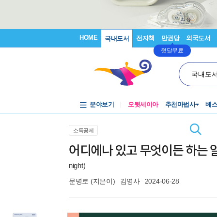
HOME
전자책
만권당
외국도서
국내도서
첫달무료
국내도
분야보기
오뒷세이아
추천마법사
베
소득공제
어디에나 있고 무엇이든 하는 
night)
문병로
(지은이)
김영사
2024-06-28