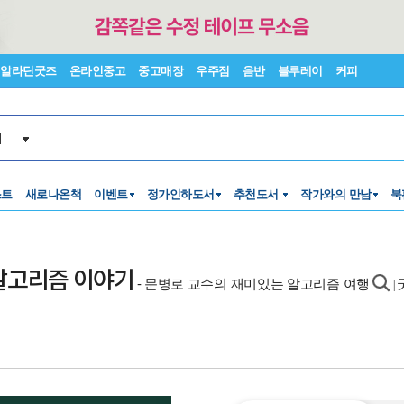
알라딘굿즈
온라인중고
중고매장
우주점
음반
블루레이
커피
서
스트
새로나온책
이벤트
정가인하도서
추천도서
작가와의 만남
북
알고리즘 이야기
- 문병로 교수의 재미있는 알고리즘 여행
|