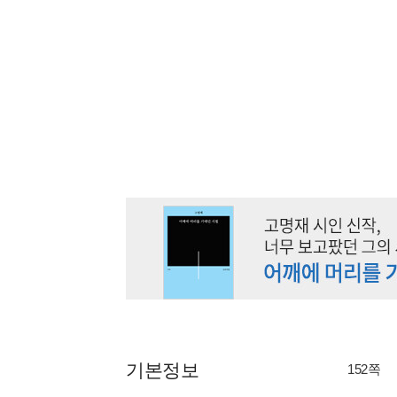
기본정보
152쪽