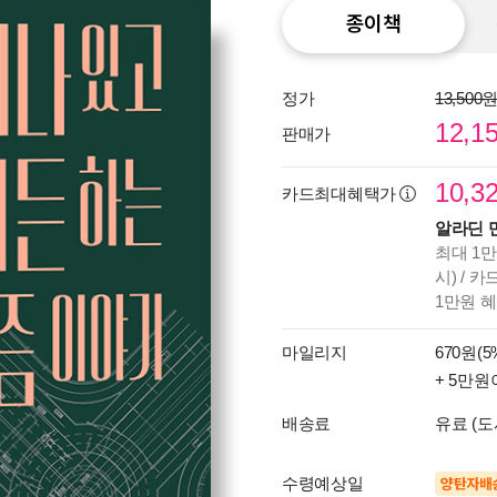
종이책
정가
13,500
12,1
판매가
10,3
카드최대혜택가
알라딘 
최대 1만
시) / 
1만원 
마일리지
670원(5
+ 5만원
배송료
유료 (도
수령예상일
양탄자배