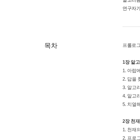
연구자가
목차
프롤로
1장 알
1. 아
2. 답
3. 알고
4. 알고
5. 치
2장 천
1. 천재
2. 프