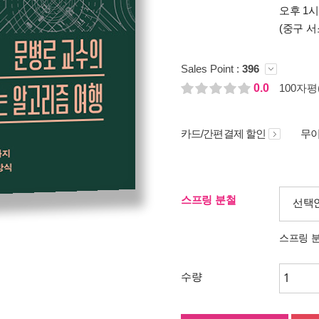
오후 1
(중구 서
Sales Point :
396
0.0
100자평(
카드/간편결제 할인
무이
스프링 분철
선택
스프링 
수량