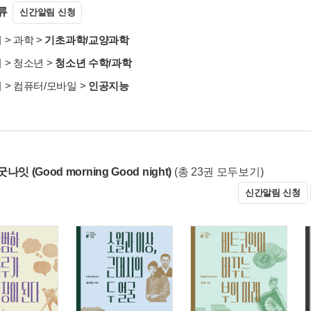
류
신간알림 신청
서
>
과학
>
기초과학/교양과학
서
>
청소년
>
청소년 수학/과학
서
>
컴퓨터/모바일
>
인공지능
잇 (Good morning Good night)
(총 23권 모두보기)
신간알림 신청