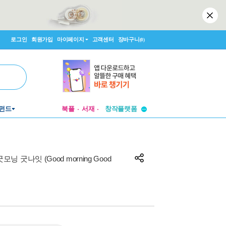
로그인
회원가입
마이페이지
고객센터
장바구니
(0)
투비컨티뉴드
펀드
북플
서재
창작플랫폼
투비컨티뉴드
굿모닝 굿나잇 (Good morning Good