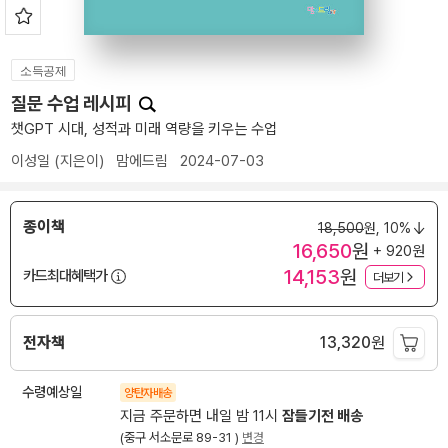
소득공제
질문 수업 레시피
챗GPT 시대, 성적과 미래 역량을 키우는 수업
이성일
(지은이)
맘에드림
2024-07-03
종이책
18,500
원,
10%
16,650
원
+ 920원
14,153
원
카드최대혜택가
더보기
전자책
13,320
원
수령예상일
양탄자배송
지금 주문하면 내일 밤 11시
잠들기전 배송
(중구 서소문로 89-31 )
변경