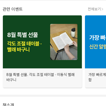
관련 이벤트
전체보기
8월 특별 선물. 각도 조절 테이블 · 이동식 빨래
가장 빠르게
바구니
합
책소개