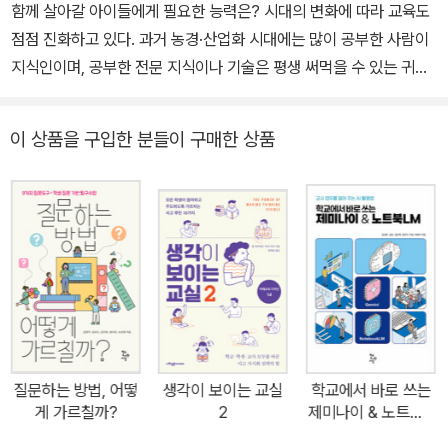
함께 살아갈 아이들에게 필요한 능력은? 시대의 변화에 따라 교육도
점점 진화하고 있다. 과거 농경·산업화 시대에는 많이 공부한 사람이
지식인이며, 공부한 전문 지식이나 기술은 평생 써먹을 수 있는 귀한
자산이었다. 교육도 자연히 최대한 하나의 정답을 빠르게 찾아내는
학습에 집중되었다. 하지만 한 치 앞조차 섣불리 예측하기 어려울 만
이 상품을 구입한 분들이 구매한 상품
큼 변화무쌍해진 지금은 많은 것이 달라졌다. 앞으로 학생들이 세상
을 살아가면서 마주하게 될 현실 문제들 대부분은 하나의 정답으로
해결하기 어렵다. 관점에 따라 전혀 다른 문제가 되기도 하고, 얼핏 하
나의 문제처럼 보여도 복잡한 이해관계가 뒤얽혀 다양한 해법이 요구
되는 경우도 많다. 이러한 때일수록 문제의 본질이 무엇인지 파악하
는 힘이 필요한데, 이는 올바른 질문을 통해 가능하다. 좋은 질문은 그
자체로 문제해결에 다가가는 나침반이 되기 때문이다. 물론 질문의
중요성은 어제오늘에 부각된 것은 아니다. 인류가 오랜 시간 수많은
난제들을 지혜롭게 해결하며 성장을 거듭할 수 있었던 힘의 근원은
질문하는 방법, 어떻
생각이 보이는 교실
학교에서 바로 쓰는
스스로 끊임없이 질문하는 데 있기 때문이다. 이처럼 질문은 시대와
게 가르칠까?
2
제미나이 & 노트북L
문화를 초월한 인류 발전의 동력이자 주요 키워드다. 나날이 무섭게
M