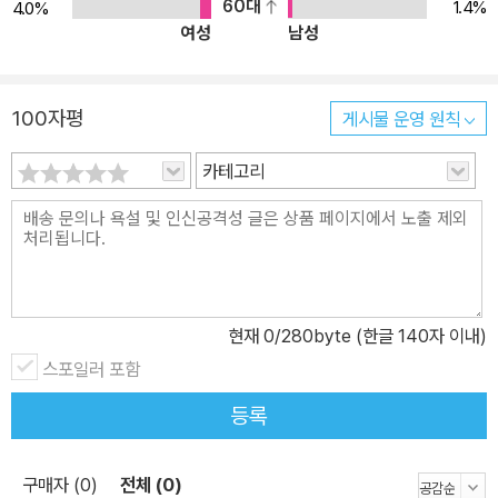
60대
1.4%
4.0%
통해 자기주도학습자로 성장하도록 돕는 데 있다. 이를 위해 질문을
여성
남성
매개로 창의성이나 문제해결력 등의 미래 역량을 함께 키울 수 있는
수업 및 평가 방식을 다양하게 고민할 필요가 있다. 특히 학생 스스로
생각과 배움을 주체적으로 확장해 나갈 수 있는 ‘탐구 질문’을 강조한
100자평
게시물 운영 원칙
다. 놀이 활동, 전략과 기술, 다양한 수업 모형을 아우르는 질문 수업
의 거의 모든 것 교사가 아무리 열심히 가르쳐도 아이들이 그 내용에
카테고리
흥미가 전혀 없거나, 혹은 그 내용이 자신의 현실과 동떨어져 관계가
없다고 느낄수록 쉽게 지루함을 느끼고 외면해 버린다. 그렇다고 재
미있게 참여하는 데만 초점을 맞춘다면 과연 학생들에게 의미 있는
배움이 일어나게 할 수 있을지 의문일 것이다. 이에 이 책의 저자는 질
문 수업을 제안한다. 질문은 학생들이 스스로 수업에 적극적으로 참
현재
0
/280byte (한글 140자 이내)
여하게 만드는 매개물이다. 단순한 참여를 넘어 스스로 질문을 거듭
스포일러 포함
하는 동은 배움은 점점 더 즐거워질 뿐만 아니라, 더욱 깊어진다. 다만
등록
이 책에서 이야기하는 질문 수업은 ‘예/아니오’ 같은 단답형으로 답할
수 있는 질문이나 하나의 정답만 요구하는 폐쇄형 질문이 아니라 다
음과 같은 좋은 질문을 스스로 만들 수 있도록 돕고자 한다. -호기심
구매자 (0)
전체 (0)