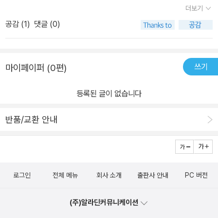
낀 것은 정교한 질문과 검토가 필요하다는 사실을 깨달았습니다.그리
지막 6장은 인공지능을 활용한 질문 수업과 유의 사항을 함께 담았
더보기
고 생성형 인공지능이 생성한 내용을 기반으로 새로운 것을 창출하는
다. 특히 특히 챗GPT에게 사용자가 원하는 답변을 생성하도록 하는
공감 (
1
)
댓글 (0)
것이의미있는 작업입니다.이러한 의미에서 학교 교육에서 질문하고
명령인 ‘프롬프트’에 주목한다. 이는 프롬프트가 주로 질문(또는 지
사고하는 과정을 계속 경험하게 해야 합니다.우리나라 학생들은 스스
시)의 형식이기 때문이다. 이 장에서 제공하는 수업 사례를 참고한다
로 사고하는 능력이 부족하고 발현하지 못합니다.기계적으로 문제 정
면 인공지능을 활용해 학생들의 질문하는 힘을 자연스럽게 키우는 수
쓰기
마이페이퍼 (0편)
답을 맞추는 것에 너무 익숙하며 이러한 스킬만을 키우는 교육은 학
업을 설계할 수 있을 것이다. 수업에서 질문이 넘쳐나면 교실은 자연
생 자신의 남은 인생에도, 사회에도 도움되지 않습니다.저는 질문수
스럽게 자기주도 학습의 요람이 된다. 이 책에 담긴 다양한 수업 모형
등록된 글이 없습니다
업레시피를 읽고서 단계적으로 수업시간에 적용해보았습니다.특히
과 놀이 활동, 전략과 기술 등을 참고한다면 각자의 교실 상황에 맞게
질문을 만드는 것에 익숙하지 않은 아이들에게 '질문의 기술'파트는
나름대로 의미 있는 질문 수업을 만들어갈 수 있을 것이다.
반품/교환 안내
매우 유용했습니다.질문 수업을 단계적으로 시도하고 싶은 분들에게
강추합니다.
로그인
전체 메뉴
회사 소개
출판사 안내
PC 버전
(주)알라딘커뮤니케이션