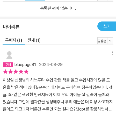
과 탐구적 사고를 일으키는 질문 -스스로 더 나은 해답을 찾아가도록
등록된 평이 없습니다.
이끄는 질문 -배움에 스스로 몰입해 자기주도학습을 일으키는 질문 -
문제해결 능력을 키우는 질문 -배움과 삶을 이어주는 질문 꾸준한 연
습 없이 하루아침에 좋은 질문을 만들어낼 순 없다. 이 책은 6장에 걸
쓰기
마이리뷰
쳐 질문 수업의 거의 모든 것을 아우른다. 첫장에서는 질문의 의미와
우리나라 수업에서 질문이 없는 이유를 살펴보면서 왜 질문 수업을
구매자 (1)
전체 (1)
해야 하는지를 이야기한다. 질문 능력을 키우려면 수업에서 일상적으
로 질문할 기회가 주어져야 할 것이다. 2장에서는 어떻게 질문할 것
메뉴
인가에 관해 이야기하는데, 질문을 만드는 구체적인 방법과 수업 사
bluepage81
2024-08-29
례를 함께 소개한다. 3장은 질문을 만드는 놀이 활동들을 소개한다.
아직 질문을 만드는 것이 낯선 아이들에게 놀이가 가진 재미 요소는
이성일 선생님의 하브루타 수업 관련 책을 읽고 수업시간에 많은 도
문턱을 낮춰주며 부담감을 덜어줄 것이다. 4장은 질문 수업을 디자인
움을 받은 적이 있어질문수업 레시피도 구매하여 정독하였습니다. 챗
하는 데 참고할 만한 수업 모형을 아우른다. 하브루타, 프로젝트학습,
gpt와 같은 생성형 인공지능이 이제 우리 아이들 삶 깊숙이 들어와
거꾸로 교실 등 다양한 수업 모형들에서 질문이 어떻게 활용되는지
있습니다.그런데 결과값을 생성해주니 우리 애들은 더 이상 사고하지
실제 수업 사례와 함께 소개한다. 5장은 누구나 바로 수업에서 써먹
않아도 되고그저 버튼만 누르면 되는 걸까요?챗gpt를 활용하면서 느
을 수 있는 질문 전략을 14가지 질문 수업 사례와 함께 소개한다. 마