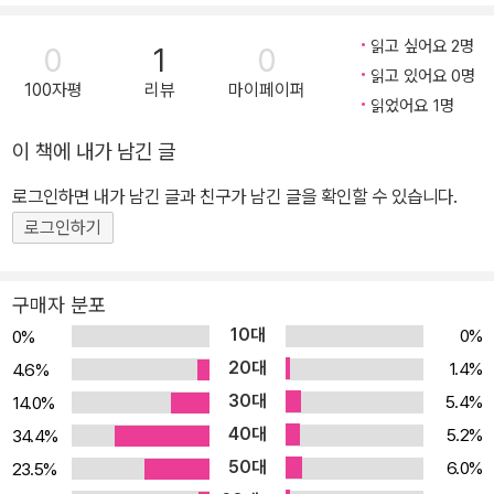
성장하는 인공지능과 함께 불확실성이 더욱 짙어진 지금, 그 어느 때
보다 질문하는 힘을 키우는 교육이 절실해졌다. 왜 ‘질문하는 학교’인
읽고 싶어요 2명
0
1
0
가? 챗GPT와 같은 생성형 인공지능은 이미 방대한 자료를 순식간에
읽고 있어요 0명
100자평
리뷰
마이페이퍼
요약하고 사용자가 원하는 답을 만들어내거나 새로운 지식 콘텐츠들
읽었어요 1명
을 창조해 내고 있다. 게다가 생성형 인공지능을 넘어 범용인공지능
이 책에 내가 남긴 글
(AGI), 나아가 초인공지능(ASI) 등 일상에서 인공지능과 함께 살아
로그인하면 내가 남긴 글과 친구가 남긴 글을 확인할 수 있습니다.
가야 할 아이들을 위하여 학교 교육도 변화가 필요하다. 특히 인공지
능과 협업하는 데 필요한 능력, 인공지능보다 잘 해낼 수 있는 능력 등
로그인하기
을 키우는 데 집중하는 것이 마땅하다. 이를 위해 수업에서도 학생들
이 스스로 문제를 설정하고 질문하고 생각하며 끊임없이 배움을 이어
구매자 분포
갈 수 있는 기회를 더 많이 주어야 한다. 이러한 사회 분위기 속에서
10대
0%
0%
교육부도 공교육의 경쟁력 강화를 위한 방안으로 ‘질문하는 학교’ 정
20대
1.4%
4.6%
책을 추진하고 있다. 학생들이 스스로 질문하고, 생각하고, 탐구하고,
30대
5.4%
14.0%
몰입하고, 표현하고, 문제를 해결하고, 이를 바탕으로 다시 새로운 질
40대
5.2%
34.4%
문을 만들어갈 수 있는 능력을 키우는 것이다. 이 정책의 취지는 학생
50대
6.0%
23.5%
들이 정답을 찾는 공부를 넘어 자유로운 질문과 생각 나눔, 토론 등을