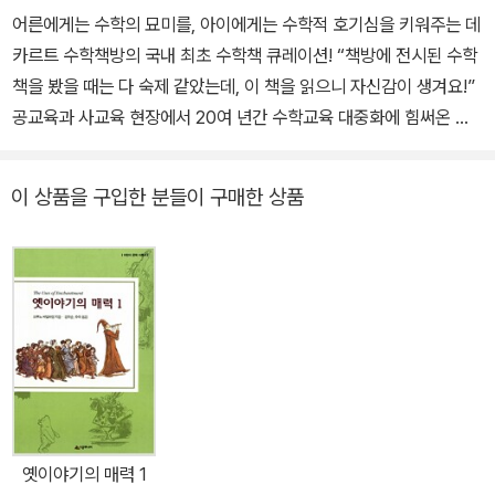
어른에게는 수학의 묘미를, 아이에게는 수학적 호기심을 키워주는 데
카르트 수학책방의 국내 최초 수학책 큐레이션! “책방에 전시된 수학
책을 봤을 때는 다 숙제 같았는데, 이 책을 읽으니 자신감이 생겨요!”
공교육과 사교육 현장에서 20여 년간 수학교육 대중화에 힘써온 강
미선, 정유숙 멘토. 수학교육에 애정을 쏟던 두 사람이 함께 대한민국
최초로 수학책만 파는 서점, ‘데카르트 수학책방’을 열었다. 책방에서
이 상품을 구입한 분들이 구매한 상품
만나는 다양한 사람의 고민을 가까이서 들으며 아이와 부모, 교사 그
리고 마니아층에 필요한 수학책이 무엇인지 고심하기 시작했고, 그
고민의 결과를 이 책에 고스란히 담았다. 데카르트 수학책방에 문제
집이 없는 것처럼, 수학을 문제가 아니라 하나의 교양이자 세상에 대
한 호기심으로 접해야 수학과의 문제(불화)도 없다. 『문제 없는 수학
책』이라는 제목도 그렇게 탄생했다. 교사이자 연구자로서 지금까지
읽고 탐구한 책 중 연령별로, 수준별로 엄선해 이 책에 실었다. 그렇다
고 단순히 수학책 정보를 소개한다고 생각하면 큰 오해다. 독자의 니
즈에 맞게 책을 선정하되 책방을 찾는 사람들의 고민과 고충을 생생
옛이야기의 매력 1
하게 실었다. 아이를 키우는 부모라면 이 책에 나오는 수많은 사연 중