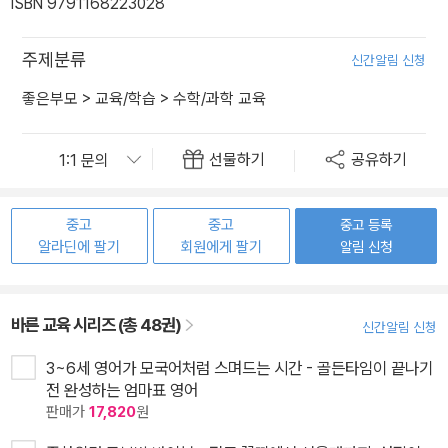
ISBN 9791168223028
주제분류
신간알림 신청
좋은부모
>
교육/학습
>
수학/과학 교육
선물하기
공유하기
중고
중고
중고 등록
알라딘에 팔기
회원에게 팔기
알림 신청
바른 교육 시리즈 (총 48권)
신간알림 신청
3~6세 영어가 모국어처럼 스며드는 시간 - 골든타임이 끝나기
전 완성하는 엄마표 영어
판매가
17,820
원