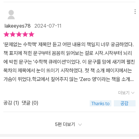
빠져들기(중등~성인)part3 수학의 세계로 인도하기(학부모-교사)
시 수포자 대표를 할 수 있을 정도로 수학을 끔찍하게 여겼던 사람인
이렇게 크게 나누어져 있습니다.part1에선 미취학, 초등저학년.중학
메뉴
데 ‘문제 없는 수학책’을 읽고 있자니 여기에서 소개하는 책들을 모
년.고학년이 연령대별로 수학과 친해지는데 도움이 되는 책들을 각
두 읽어보고 싶은 기분이 드네요.수학을 쉽고 재미있게 접하게 하
lakeeyes78
2024-07-11
영역별인 수.도형.측정.논리.수학사등 여러 부분에 관계되어 있는 책
고 싶다면 문제 없는 수학책으로 시작해 보세요.
들을 소개해 줍니다. 제 아이는 현재 초등6학년이지만 저학년.중학년
'문제없는 수학책' 제목만 듣고 어떤 내용의 책일지 너무 궁금하였다.
에 소개된 책들이 매우 흥미로워 보여 권해주고 싶은 마음이 절로 들
책 표지에 적힌 문구부터 꼼꼼히 읽어보는 걸로 시작.시작부터 뇌리
어 책을 보며 책제목을 캡쳐해놓았습니다.신기한 숫자나무 책 소개
에 박힌 문구는 '수학책 큐레이션'이었다. 이 문구를 맘에 새기며 펼친
편을 보고 무릎을 탁 치며 오. 너무 좋은 책.이 나무와 가지들의 의미
목차의 제목에서 눈이 뜨이기 시작하였다. 첫 책 소개 페이지에서는
를 아이가 재밌게 알아낼 수 있음 얼마나 좋을까란 생각도 들었습니
가슴이 뛰었다.학교에서 짚어주지 않는 'Zero 영'이라는 책을 소개해
다. part1에 소개된 수학의 역사에 관련된 책들 또한 흥미로웠습니
주시는 것이 아닌가....우리 아이에게 '영'의 개념을 어떻게 설명해줘
다. 수학도 언어인데 수학을 이해하려면 수학의 역사를 알아야 호기
더보기
야할지 고민하던 때가 생각나며 지금이라도 이 책은 꼭 읽어봐야겠다
심이 생길것이기에. 초등아이들이 이해하기 쉬운 수학역사책이 궁금
공감 (
1
)
댓글 (0)
는 생각으로 읽을 책 목록을 써내려갔다. 현재 초6인 아들이 읽을 책
했는데 '조선 수학의 신 홍정하'란 책이 눈에 띄었습니다 그리고 고학
소개 부분은 가지도 못했는데 책목록이 꽉 차버렸다. 우리 아이가 수
년 용에 소개된 '쓸모있는 수학만 하겠습니다'는 제목이 매우 보고싶
학을 어떻게 접해야 즐겁게 친해질 수 있을지 매일매일 하루종일 생
5편 더보기
게 만들었는데 이 책을 권하게 된 스토리를 보고 더욱 관심이 갔습니
각할 때가 있었는데...그 때 이렇게 좋은 수학책이 있다는 걸 알았다면
다.Part2에선 중등.고등.성인들이 수학에 빠져들기에 알맞은 책들을