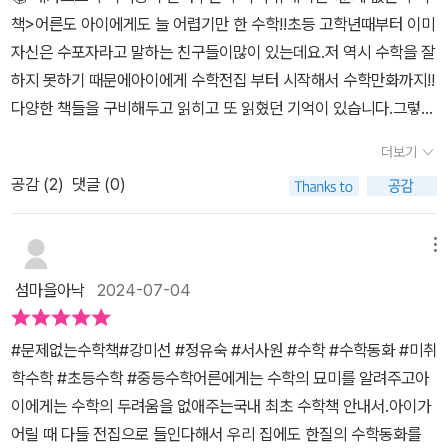
생부터 성인까지 다양한 연령대의 수학 고민을 해결할 수 있는 책들
사람은 외롭다. 우리는 수학을 잘해야 하지만, 좋아하는 건 이상한 일
책>어른도 아이에게도 늘 어렵기만 한 수학!!초등 고학년때부터 이미
을 소개합니다. 수학을 어렵게만 느끼던 이들에게는 새로운 접근법을
이다. 어디 가서 수학 이야기를 하면 별난 사람 취급을 받는다. 참 아
자신은 수포자라고 말하는 친구들이많이 있는데요.저 역시 수학을 잘
제시하고, 수학을 깊이 탐구하고 싶은 마니아들에게는 더욱 심도 있
이러니하지 않은가? 한 가지 영역을 깊게 파고들다 보면 결국 만나게
하지 못하기 때문에아이에게 수학전집 부터 시작해서 수학만화까지!!
는 책을 추천합니다. 이를 통해 수학에 대한 편견과 두려움을 버리고
된다. “제멋대로 따로따로 흩어져 있는 것들, 혹은 서로 절대 만날 수
다양한 책들을 구비해두고 읽히고 또 읽혔던 기억이 있습니다.그렇게
수학의 세계로 빠져들 수 있도록 도와줍니다.PART 3에서는 수학을
없어 보이는 것들 아래에는 그것들을 한데 묶는 뿌리가 있다는 사실
해도 수학에 재미를 느끼지 못했던 것 같아요.<문제 없는 수학책> 은
가르치는 부모와 교사를 위한 책들을 소개합니다. 수학을 두려워하는
더보기
을 깨닫게 된다. 역사라는 나무의 뿌리에는 수학도 있다. 수학을 모르
요,일단 어른의 시선에서는 굉장히 재밌어요.오?? 어?? 읽는 내내 이
부모부터 예비 초등, 중등 수학 교사까지, 다양한 독자층을 위한 책을
공감 (
2
)
댓글 (0)
고 정치사나 과학사, 예술사를 온전히 알기는 어렵다. 아쉬움을 느끼
런 표현을 하게 됩니다😁아이들에게는 문제풀이가 전부가 아니라는
통해 학습자를 이해하고 제대로 가르칠 수 있는 방법을 제시합니다.
면 채우고 싶어지고, 그렇게 채우면서 우리는 더 넓고, 깊게, 교양을
걸 알려줘요.요즘 아이들이 수학 문제에서 부터 힘들어하잖아요.어떻
이를 통해 부모와 교사도 수학을 더 잘 이해하고, 아이들에게 올바르
쌓아간다.” 역사책을 읽듯이 수학사를 읽고, 소설을 읽듯이 수학자의
게든 시간이 길어져도 풀고 문제앞에서 힘들어하는모습을 볼 수 있는
메뉴
게 수학을 가르칠 수 있게 됩니다.책은 수학이 얼마나 세상에 중요한
일대기를 읽어보는 건 어떨까. 자신이 잘 아는 것부터 시작해서 수학
데요.그건 제대로 된 수학공부 일까요??결국엔 스스로 지쳐서 수학
지를 알게 하며, 수학에 대한 긍정적인 감정을 형성하도록 돕습니다.
섬마을아낙
2024-07-04
을 하나의 이야기로, 철학으로, 역사로 접근하면 된다. 한 수학자는 사
에서 손을 놓게 되는 것 같아요.✅️ 수학과 친해지기✅️ 수학의 세계로
수학을 통해 세상을 보는 눈을 키우고, 수학적 사고를 길러주는 다양
랑하는 어머니를 잃고 피타고라스의 정리를 처음 이해했을 때의 심정
빠져들기✅️ 수학의 세계로 인도하기미취학 아동부터 성인까지!!수학
한 책을 소개하며, 수학이 단순한 학문이 아닌 생활의 일부임을 깨닫
#문제없는수학책#강미선 #정유숙 #서사원 #수학 #수학동화 #미취
을 떠올렸다. 자신의 인생을 그전으로 돌이킬 수 없다는 점에서. 그 비
의 기초부터 꼭 읽어야 할 필독서까지 볼 수 있는데요중간 중간 그림
게 합니다. 이를 통해 수학을 배우는 모든 사람들이 수학을 하나의 예
학수학 #초등수학 #중등수학어른에게는 수학의 묘미를 알려주고아
통한 감정을 누가 어떻게 위로할 수 있을까. 우리가 수학자의 마음으
들이 이해를 도와주고 있습니다.🤔 수학을 못하는 사람은 없어요.단
술로 느끼고 음미할 수 있게 됩니다.또한 수학을 어렵고 복잡한 학문
이에게는 수학의 두려움을 없애주는국내 최초 수학책 안내서.아이가
로 세상을 볼 수 있다면 수학으로부터 위로를 받을 수도 있지 않을까.
지 어떻게 해야할 지 모르기 때문인 같아요.수학 문제집이 잔뜩인 곳
이 아닌, 흥미롭고 즐거운 교양으로 접근할 수 있게 도와주는 책입니
어릴 때 다들 전집으로 들인다해서 우리 집에도 한질의 수학동화를
음악이나 미술을 감상하는 것처럼 수학도 교양이나 휴식처럼 느낄 수
에 맘 편히 재밌게 읽으며 수학의매력에 빠질 수 있는 책인 것 같습니