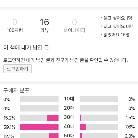
자신의 이야기처럼 공감하는 사연 하나쯤 있을 것이다. 그래서 이 책
은 읽고 풀어야 하는 책이 아니라 귀 기울여 들어야 하는 책이다. PA
읽고 싶어요 1명
0
16
0
RT 1에서는 수학과 친해지기 위한 책을 4단계(미취학, 초등 저학년,
읽고 있어요 0명
100자평
리뷰
마이페이퍼
초등 중학년, 초등 고학년)로 나누어 소개한다. 아이들을 위한 책이지
읽었어요 16명
만, 부모가 보고 참고해야 할 사항이 많다. 수학에 벽이 느껴지는 어른
이 책에 내가 남긴 글
도 함께 보면 좋다. PART 2에서는 수학에 대한 고민별로 에피소드
를 묶어 편견과 두려움을 버리고 수학의 세계로 빠져드는 데 유용한
로그인하면 내가 남긴 글과 친구가 남긴 글을 확인할 수 있습니다.
책을 소개한다. 본격적으로 수학을 공부하는 중학생부터 수학을 다시
로그인하기
공부하고 싶은 어른, 수학을 더 깊게 탐구하고 싶은 마니아까지 즐길
수 있는 책을 실었다. PART 3에서는 수학을 가르치는 교사와 부모
구매자 분포
에게 길잡이가 될 책을 소개한다. “세상이 돌아가는 데 있어 수학이
10대
0%
0%
차지하는 비중이 얼마나 큰지 실감하게 되면 수학에 고맙게 여기는
20대
0%
0%
마음과 더불어 친근함, 든든함을 느낀다. 더 나아가 수학 연구를 직업
30대
1.5%
15.2%
으로 삼은 수학자들처럼 수학을 하나의 예술로 느끼고 음미하게 된
40대
7.6%
59.1%
다. 그뿐만 아니라 기쁨과 슬픔을 이겨내는 데 수학의 도움을 받을 수
50대
도 있다. 수학의 눈과 수학의 마음으로 세상을 보게 되니까. 수학을 배
3.0%
12.1%