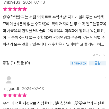
ynlove83
2024-07-18
점 많아진다.그림을 보며 즐겁게 수학을 마주하고, 다시 또 책을 펼쳐
보며 전에 보지 못했던 그림과 내용을 알아가는 재미.스토리를 통해
🌈수학책만 파는 서점 '데카르트 수학책방' 지기가 알려주는 수학책
스스로 깨치는 기쁨을 많은 아이들이 느끼면 좋겠다.아이들이 문제풀
큐레이션 《문제 없는 수학책》이 책의 저자이신 두 수학 멘토는공교육
이가 수학의 전부로 느껴지 않았으면 한다.수학을 제대로 알기 전에
과 사교육의 현장을 넘나들며수학교육의 대중화에 앞장서 왔는데요,
아이들이 지치지 않았으면 좋겠다.우리집 아이들은 아직 성장하는 중
이 두 분이 《문제 없는 수학책》한 권에연령과 수준에 맞는 단계별 수
이긴 하지만, 수학 도서가 옆에 있었기에 다행이라고 생각하는 부분
학책의 모든 것을 담았습니다.🍬수학은 재밌어야하고 즐거워야하고
들이 많다.전공서나 학습서가 아닌 아이들이 재미있게 읽을 수 있는
놀이가 되어야 한다는 생각으로 찐형제를 키웠어요.그래서 어릴때부
수학 책이 필요하다.도서관에 있는 책들 중 재미있어 보이는 책들을
더보기
터 놀이처럼 생각되는 수학(아이들을 수학인지 몰랐죠🙊)책놀이, 그
골라와 아이들과 읽다 보면 중간에 덮게 되는 책도 있고 너무 수식과
공감 (
1
)
댓글 (0)
림그리기, 만들기, 보드게임, 게임만들기 등등 이런 활동으로 많이 놀
전문용어가 많아 지루하게 느껴지는 책들도 있다.그러다 재미있는 책
았던 기억이 납니다.지금은 중학생이 되어 학습이 중점이 되어 문제
을 알게 되면 조개 속 진주를 찾은 기분이다.나는 많은 시행착오 속에
를 풀어야하지만어릴적 수학놀이 활동 덕분에수학을 좋아하는 아이
메뉴
서 재미난 보물 같은 책을 찾아오고 있었지만 이제 그런 수고는 덜 수
로 자란 것 같아요.그래서 이 책이 제 마음 같았어요.수학과 친해지게
있을 것 같다.이 책을 읽으면서 사고 싶은 책이 너무 많아졌다.이 책의
lmjgoodt
2024-07-13
만들어주는 다리같았거든요.🍰PART 1. 수학과 친해지기미취학 아
유일한 단점인 것 같다.^^#데카르트수학책방#강미선#정유숙#서사
동 (수학에 대한 호기심을 키우는 단계)초등 저학년 (다양한 경험으
원*데카르트 수학책방에서 도서를 제공받았습니다
우선 이 책을 서평으로 신청한'나'님을 칭찬한다.🤭🤭수학과 관련한
로 수학의 문을 여는 단계)초등 중학년 (수학의 맛을 즐기는 단계)초