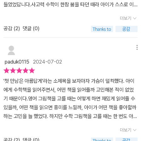
다. 다양한 연령과 수준에 맞춘 수학책을 소개하며, 수학에 대한 두려
들였었답니다.사고력 수학이 한참 붐을 타던 때라 아이가 스스로 이
있다면, 우리가 미처 몰랐던 또 다른 세계가 열릴 것이다. 수학이라는
다.그리고 수학이 좋아질거에요👍👍
움을 버리고 수학의 세계로 빠져들도록 이끌어줍니다. 수학을 단순한
해하고 확장된 사고를 가지게 해 준다해서 시작했었지요.그리고 만족
그토록 아름다운 세계가.
더보기
문제풀이가 아닌, 하나의 이야기로, 철학으로, 역사로 접근할 수 있도
스러운 엄마표 수학이였답니다.기관에서 한다는 수학교재도 코로나
록 도와주는 이 책은 모든 이들에게 추천드립니다.
공감 (
2
)
댓글 (0)
로 많이 풀려있었고 교구를 들이는데도 딱히 저항이 없던터라 아이는
교구와 자연스러운 수학 노출이 있는 미취학 시절을 보냈습니다.그래
서 초3이 된 지금까지 수학은 본인이 잘 한다는 뿜뿜이 있는 아이랍
메뉴
니다. (대외적으로 잘하진 않지만 본인이 만족할 만큼 잘 하고 어렵다
paduk0115
2024-07-02
느끼지 않기에 지켜보고 있는 수준이랍니다)그러다 이번에 처음으로
경시대회 참여했는데 아이도 저도 즐겁지 않은 시간을 보냈습니다.
'첫 만남은 아름답게'라는 소제목을 보자마자 가슴이 덜컥했다. 아이
문제집을 반복해서 풀리는 연습을 시켰거든요. 3학년이 되니 심화도
에게 수학책을 읽어주면서, 어떤 책을 읽어줄까 고민해본 적이 없었
잘해야한다는 압박이 생겼었나 봅니다.그래서 저희집은 다시 초심으
기 때문이다.영어 그림책을 고를 때는 어떻게 하면 재밌게 읽어줄 수
로 돌아가고가 합니다.그 결심에 힘을 준 것이 바로 '문제 없는 수학
있을까, 어떤 책을 읽으면 흥미를 느낄까, 아이가 어떤 책을 좋아할까
책'이랍니다.문제집을 풀어야한다는데는 이견이 없습니다. 그러나 아
하는 고민을 늘 했었다. 하지만 수학 그림책을 고를 때는 한 번도 아이
이를 문제 푸는 기계로 만들고 싶진 않답니다.문제 없는 수학책은 우
가 어떤 책을 읽으면 마음이 울릴지 생각해본 적이 없었다. 여느집처
리가 어릴 때 봤던 수학동화의 확장편을 소개 해 주고 있습니다. 심화
더보기
럼 그저 잘 고른(?) 수학 전집들을 구비해놓고 읽어줄 뿐이었다.이런
부터는 그저 문제집이 다라 생각했던 엄마에게 신선한 충격이였답니
공감 (
2
)
댓글 (0)