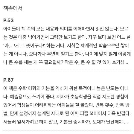
고 생각하면 큰 오해다. 독자의 니즈에 맞게 책을 선정하되 책방을 찾
책속에서
는 사람들의 고민과 고충을 생생하게 실었다. 아이를 키우는 부모라
면 이 책에 나오는 수많은 사연 중 자신의 이야기처럼 공감하는 사연
P.53
하나쯤 있을 것이다. 그래서 이 책은 읽고 풀어야 하는 책이 아니라 귀
아이들이 책 속의 모든 내용과 의미를 이해하면서 읽진 않는다. 모르
기울여 들어야 하는 책이다.
는 것은 대충 넘어가면서 그림만 보기도 한다. 자꾸 보다 보면 어느 날
‘아, 그게 그 뜻이구나!’ 하는 거다. 지식은 체계적인 학습으로만 쌓이
PART 1에서는 수학과 친해지기 위한 책을 4단계(미취학, 초등 저학
는 게 아니다. 오다가다 우연히 얻기도 한다. 나이에 맞지 않게 이렇게
년, 초등 중학년, 초등 고학년)로 나누어 소개한다. 아이들을 위한 책
나 큰 수를 세는 게 꼭 필요할까? 작은 수, 큰 수 할 것 없이 호기심이
이지만, 부모가 보고 참고해야 할 사항이 많다. 수학에 벽이 느껴지는
닿는 데까지 경험한 수가 학교 수학의 재료가 된다. 365마리의 펭귄
어른도 함께 보면 좋다. PART 2에서는 수학에 대한 고민별로 에피
을 세며 수학의 재료를 얻는 것이다. 아이들에게 수 세기의 즐거움과
P.67
소드를 묶어 편견과 두려움을 버리고 수학의 세계로 빠져드는 데 유
반전을 선물하는 『펭귄 365』. 이 책을 읽을 땐 계산기를 준비하자.
이 책은 수학 어휘의 기본을 익히기 위한 목적이니 높은 난도는 아니
용한 책을 소개한다. 본격적으로 수학을 공부하는 중학생부터 수학을
질문에 시달리고 싶지 않다면.
다. 예습용으로 쓰기에 좋다. 저자가 초등학생을 직접 지도한 경험이
다시 공부하고 싶은 어른, 수학을 더 깊게 탐구하고 싶은 마니아까지
있어서 학생들이 어려워하는 어휘들을 잘 골랐다. 반복 횟수, 반복 방
즐길 수 있는 책을 실었다. PART 3에서는 수학을 가르치는 교사와
법, 단계 설정까지 설계된 제대로 된 어휘 퍼즐 책이어서 더욱 반갑다.
부모에게 길잡이가 될 책을 소개한다.
서둘러 앞서가려고 하지 말고, 기본을 중시하자. 토대가 단단해야 실
력이 쌓인다는 걸 꼭 기억하길!