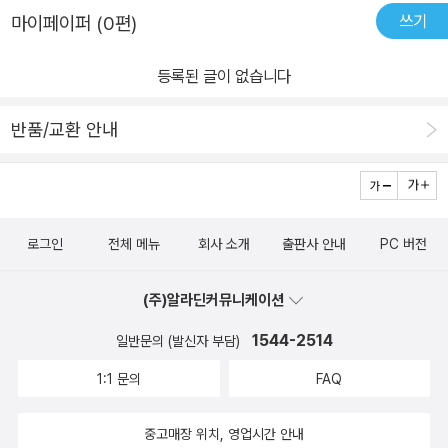
얼마나 좋았을까라는 생각에 아쉽기도하지만 한편으론 반갑기도 하
소개해주는데 이제 중학생이 될 아이가 읽어보면 좋을 책들을 알게되
쓰기
마이페이퍼 (0편)
였다.이 책은 아이 나이대 마다 펼쳐 관련책을 접할수 있도록 꼭 소장
어 기뻤습니다. 그리고 제가 다는 아니지만 읽고 흥미로움을 느꼈던
해야한다는 생각이 들었다. 특히 내 주변 미취학 아동을 두신 부모님
'이상한 수학책'과 시간가는 줄 모르게 재미있게 읽었던 '어서오세요.
등록된 글이 없습니다
들에게는 필수로 권하고 싶고 선물도 하고 싶은 책이다.두 선생님께
수학가게입니다'를 보고 반가웠습니다. part3에서는 학부모.교사들
서 운영하시는 데카르트 수학책방도 방문하고 관련책을 읽고 선생님
이 아이들에게 도움을 줄 수 있도록 수학교수법에 대한 책들이 소개
반품/교환 안내
들과 이야기까지 나눌 수 있다면 '수포자'라고 포기하는 아이들이 줄
되었는데. 끝까지는 아니었지만 '초등학교 수학 이렇게 가르쳐라'책을
어들지 않을까 생각해본다. 수학=문제풀이 라는 고정관념에서 벗어
보면서 머리도 아팠지만 많은걸 생각하게 했던 책도 소개되어 있어
날 수 있도록 많은 책을 소개해 주신 강미선 선생님, 정유숙 선생님께
다시 한번 반가웠습니다. 수학에 관련된 책들 서문에는 늘 그렇듯 수
너무너무 감사드리고 싶다. 진정한 '수학책 큐레이션'을 만나게되어
학을 좋아하는 사람은 많지 않고 수학에 대한 두려움이 많은 사람들
로그인
전체 메뉴
회사 소개
출판사 안내
PC 버전
진심으로 영광스럽다.
이 대부분이라고 나옵니다. 왜일까~ 아이들이 수학을 처음 대할때는
그렇지 않았을텐데...수포자가 생기고 수학을 무서워하는것은 많은
(주)알라딘커뮤니케이션
문제풀이에서 실패. 부모에게서의 부정적 피드백. 등등 수학하면 떠
1544-2514
일반문의 (발신자 부담)
오르는 정서가 좋지 않기 때문이 아닐까 하는 생각이 듭니다. 자녀수
학에 고민 많으신 분들, 저처럼 아이수학을 공부하다 취미에 빠지신
1:1 문의
FAQ
분들에게 너나할거 없이 이 책은 무궁무진한 수학의 세계로 빠져들
길잡이 책이란 걸 알게 되실 겁니다.수학에 대해 흥미를 가지려면 어
중고매장 위치, 영업시간 안내