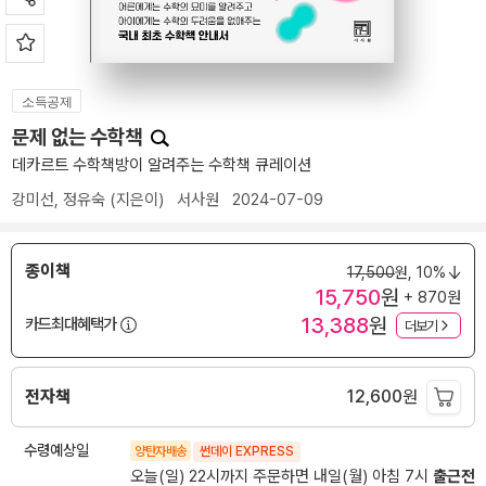
소득공제
문제 없는 수학책
데카르트 수학책방이 알려주는 수학책 큐레이션
강미선
,
정유숙
(지은이)
서사원
2024-07-09
종이책
17,500
원,
10%
15,750
원
+ 870원
13,388
원
카드최대혜택가
더보기
전자책
12,600
원
수령예상일
양탄자배송
썬데이 EXPRESS
오늘(일) 22시까지 주문하면 내일(월) 아침 7시
출근전