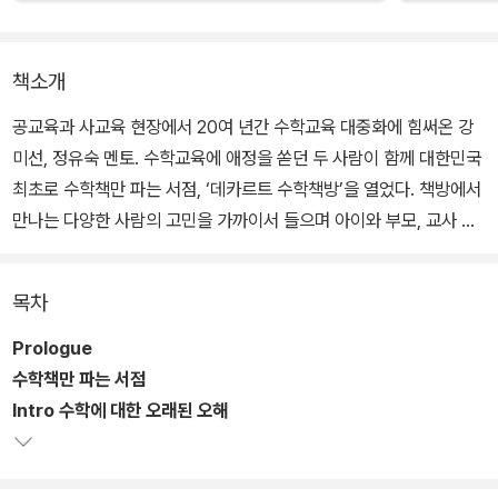
책소개
공교육과 사교육 현장에서 20여 년간 수학교육 대중화에 힘써온 강
미선, 정유숙 멘토. 수학교육에 애정을 쏟던 두 사람이 함께 대한민국
최초로 수학책만 파는 서점, ‘데카르트 수학책방’을 열었다. 책방에서
만나는 다양한 사람의 고민을 가까이서 들으며 아이와 부모, 교사 그
리고 마니아층에 필요한 수학책이 무엇인지 고심하기 시작했고, 그
고민의 결과를 이 책에 고스란히 담았다. 데카르트 수학책방에 문제
목차
집이 없는 것처럼, 수학을 문제가 아니라 하나의 교양이자 세상에 대
한 호기심으로 접해야 수학과의 문제(불화)도 없다. 『문제 없는 수학
Prologue
책』이라는 제목도 그렇게 탄생했다.
수학책만 파는 서점
Intro 수학에 대한 오래된 오해
교사이자 연구자로서 지금까지 읽고 탐구한 책 중 연령별로, 수준별
로 엄선해 이 책에 실었다. 그렇다고 단순히 수학책 정보를 소개한다