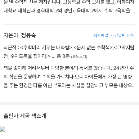
을 낸 수학책 전문 저자입니다. 고등학교 수학 교사를 했고, 이화여자
대학교 대학원과 경희대학교와 경인교육대학교에서 수학교육학을 강
의했습니다. 이 과정에서 얻은 경험과 이론을 바탕으로 모든 세대를
아우르는 수학교육에 대해 꾸준히 연구하여 책과 강연을 통해 널리
지은이:
정유숙
저자파일
신간알림 신청
알리고 있으며, 국내 최초 수학책 전문 서점 ‘데카르트 수학책방’ 공동
대표로도 활동하고 있습니다. 지은 책으로는 『강미선 쌤의 개념잡 는
최근작 :
<수학머리 키우는 대화법>
,
<문제 없는 수학책>
,
<코딱지탐
곱셈비법』(하우매쓰), 『강미선 쌤의 개념잡는 분수비법』(하우매쓰)
정, 숫자도둑을 잡아라!>
… 총 8종
(모두보기)
등 「하우매쓰 개념 비법 시리즈」와 『개념찬 수학사전』(휴머니스트),
책을 좋아해 어려서부터 다양한 분야의 독서를 했습니다. 24년간 수
『수학의 마음』(푸른향기)등이 있으며, 번역 책으로는 『이게 바로 수
학 학원을 운영하며 수학을 가르치다 보니 아이들에게 가장 큰 영향
학이야』(모알보알, 공동 번역),『고양이 수학 A,B』(서사원)가 있습니
을 주는 환경은 다름 아닌 부모라는 사실을 실감하고 부모를 대상으
다. 인스타그램 : @kangmeesun67
로 수학교육을 하게 되었습니다. 엄마표 수학을 주제로 유튜브 채널
‘쑥샘TV’를 운영하며, 수학에 대한 긍정적인 감정의 중요성을 알리는
다정한 수학책 해설가로 활동하고 있습니다. ‘데카르트 수학책방’의
출판사 제공 책소개
공동대표로서 좋은 수학책을 큐레이션하고, 수학책 읽기 독립을 위해
노력하고 있습니다. 저서로는 《문제 없는 수학책》, 《코딱지탐정 숫자
도둑을 잡아라!》가 있습니다.