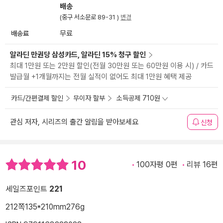
배송
(중구 서소문로 89-31 )
변경
배송료
무료
알라딘 만권당 삼성카드, 알라딘 15% 청구 할인
최대 1만원 또는 2만원 할인(전월 30만원 또는 60만원 이용 시) / 카드
발급월 +1개월까지는 전월 실적이 없어도 최대 1만원 혜택 제공
카드/간편결제 할인
무이자 할부
소득공제 710원
관심 저자, 시리즈의 출간 알림을 받아보세요
신청
10
100자평 0편
리뷰 16편
세일즈포인트
221
212쪽
135*210mm
276g