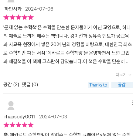
대 세우지 말 것! 누구나 한 번쯤 세상이 궁금할 때가 있다! 수학자의
하얀사과
2024-07-06
마음으로 세상을 볼 수 있다면 “수학은 왜 배울까요? 제가 사는 동안
수학 써먹을 데는 마트 갔을 때밖에 없었고, 요즘은 바코드로 다 하니
'문제 없는 수학책'은 수학을 단순한 문제풀이가 아닌 교양으로, 하나
까 그마저도 필요가 없어요. 그런데도 수학을 배워야 할까요?” 많은
의 예술로 느끼게 해주는 책입니다. 강미선과 정유숙 멘토가 공교육
사람이 자신은 수학과 무관하게 살아왔다고 생각한다. 그런데도 충분
과 사교육 현장에서 쌓은 20여 년의 경험을 바탕으로, 대한민국 최초
히 잘 산다고 자부한다. 하지만 우리 일상이 어떻게 수학자들에 의해
로 수학책만 파는 서점 '데카르트 수학책방'을 운영하면서 느낀 고민
설계되어 있는지 알게 된다면 깜짝 놀랄 것이다. 유튜브 추천 알고리
과 해결책을 이 책에 고스란히 담았습니다.이 책은 수학을 단순히 문
즘부터 우리 몸속을 들여다보는 CT 촬영, 주식 그래프, 자율 주행, 심
제로 접근하지 않고, 교양으로 받아들이도록 도와줍니다. 데카르트
지어 기후 위기에도 수학의 흔적을 발견할 수 있다. 심지어 물건을 가
더보기
수학책방에 문제집이 없는 것처럼, '문제 없는 수학책'은 수학을 호기
장 싸게 살 수 있는 곳이 어딘지 따지는 행위도 사실은 수학적인 행위
공감 (
2
)
댓글 (0)
심과 즐거움으로 접근할 수 있게 도와줍니다. 책은 미취학 아동부터
다. 여행 일정을 짜는 게 즐거운 사람도 이미 수학을 즐기고 있다. “누
성인까지 다양한 연령과 수준에 맞춘 수학책을 소개합니다. 특히, 아
구든 태어나면서부터 수학을 싫어할 리는 없다. 태어날 때는 수학을
이들을 위한 책을 소개할 때는 부모가 함께 보고 참고할 수 있도록 구
메뉴
모르니까. 아이들은 숫자를 좋아하고, 무한의 끝을 궁금해하며, 수학
체적인 조언을 제공합니다. 미취학 아동을 위한 숫자와 친숙해지는
rhapsody0011
2024-07-03
이 던진 퀴즈를 맞힐 때 희열을 느낀다.” 그런데 어느 순간 수학을 편
책부터 초등 고학년을 위한 수학사와 소설까지, 다양한 책을 통해 수
가르기 하는 학문으로 받아들이게 되면서, 수학을 오해한다. 재미없
학을 입체적이고 감각적으로 익힐 수 있습니다.PART 2에서는 중학
고, 어렵고, 영재나 천재들의 전유물이라고. 그래서 수학을 좋아하는
📚 데카르트 수학책방이 알려주는 수학책 큐레이션<문제 없는 수학