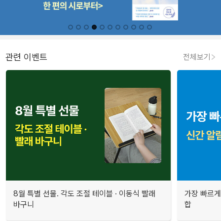
관련 이벤트
전체보기
8월 특별 선물. 각도 조절 테이블 · 이동식 빨래
가장 빠르게
바구니
합