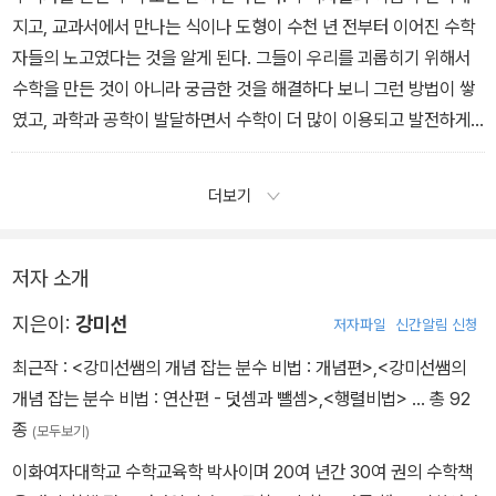
지고, 교과서에서 만나는 식이나 도형이 수천 년 전부터 이어진 수학
자들의 노고였다는 것을 알게 된다. 그들이 우리를 괴롭히기 위해서
수학을 만든 것이 아니라 궁금한 것을 해결하다 보니 그런 방법이 쌓
였고, 과학과 공학이 발달하면서 수학이 더 많이 이용되고 발전하게
되었다는 것을 이해할 수 있다. 더불어 수학이 우리 생활에 얼마나 필
요한지도 실감한다. 수학에 대한 감정도 긍정적으로 바뀐다. 그러니
더보기
초등학교 시절 수학사 책을 읽는 것은 매우 권장할 만한 일이 아닐
까?
저자 소개
지은이:
강미선
저자파일
신간알림 신청
최근작 :
<강미선쌤의 개념 잡는 분수 비법 : 개념편>
,
<강미선쌤의
개념 잡는 분수 비법 : 연산편 - 덧셈과 뺄셈>
,
<행렬비법>
… 총 92
종
(모두보기)
이화여자대학교 수학교육학 박사이며 20여 년간 30여 권의 수학책