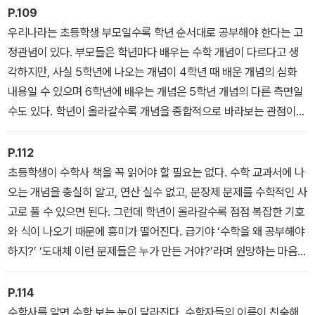
P.109
우리나라는 초등학생 부모일수록 학년 순서대로 공부해야 한다는 고
정관념이 있다. 부모들은 학년마다 배우는 수학 개념이 다르다고 생
각하지만, 사실 5학년에 나오는 개념이 4학년 때 배운 개념의 심화
내용일 수 있으며 6학년에 배우는 개념은 5학년 개념의 다른 측면일
수도 있다. 학년이 올라갈수록 개념을 종합적으로 바라보는 관점이
필요하다. 각 학년의 과정만 반복적으로 복습하고 심화 학습을 하면
마치 코끼리 다리만 붙잡고 코끼리의 모습을 상상하는 우를 범할 수
P.112
도 있다. 이런 책은 저학년 때부터 활용하기를 추천한다. 부모도 아이
초등학생이 수학사 책을 꼭 읽어야 할 필요는 없다. 수학 교과서에 나
도 초등수학의 큰 그림을 그려보는 데 훨씬 도움이 된다.
오는 개념을 충실히 알고, 연산 실수 없고, 문장제 문제를 수학적인 사
고로 풀 수 있으면 된다. 그런데 학년이 올라갈수록 점점 복잡한 기호
와 식이 나오기 때문에 흥미가 떨어진다. 급기야 ‘수학을 왜 공부해야
하지?’ ‘도대체 이런 문제들은 누가 만든 거야?’라며 원망하는 마음이
생기기도 한다. 이럴 때 수학사 책을 읽으면 ‘아, 수학에 이런 이야기
가 있었어?’ 하며 수학에 품었던 뾰족한 마음이 누그러질 수도 있다.
P.114
이왕이면 재미있는 책이 아이들 마음에 더 가깝게 다가갈 수 있을 터.
수학사를 알면 수학 보는 눈이 달라진다. 수학자들의 이름이 친숙해