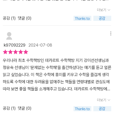
고 외로운 분야가 되지 않길.작가님의 의도처럼 편하게 즐길 수 있길.
는 아이는 아니지만 수학 이야기를 좋아하고 흥미로워하기 때문에 스
기대해봐도 될까... ㅎㅎㅎ 학부모에게 필요한 수학책도 있어서뼛속
더보기
스로 잘한다고 믿고 있죠. 그런 아이의 꿈을 깨고 싶지 않아 잘한다잘
까지 문과인 나도! 도전해보고 싶은동기를 마구마구 샘솟게 한다. 👍
공감 (
1
)
댓글 (0)
한다 다독이며 좋아하는 수학책을 제공해 주는 역할을 하고 있어요.
어떤 수학책을 보여줘야하나 고민하시는 분들!고민하지 마시고 이 책
이번에 읽어본 도서 ‘문제 없는 수학책’에는 연령별로 읽기 좋은 수
보시면 아주 좋겠다! [ 본 도서는 서사원 @seosawon 서평 신청을
학 도서를 추천하고 있어 아이의 흥미에 맞는 책을 제공하는데 도움
메뉴
통해 제공 받아 직접 읽고 쓰는 진심이 담긴 서평입니다.🫶 ]#문제없
을 받았어요.미취학 아동들이 볼 수 있는 수학 그림책부터 초등 저학
는수학책#서사원#수학책추천#수학책큐레이션#북스타그램#수학
k97092229
2024-07-08
년, 중학년, 고학년 단계로 수학책을 소개하고 중등부터 성인까지 읽
교육
기 좋은 수학책과 학무보나 교사인 학습자의 위치에서 읽을 책까
우리나라 최초 수학책방인 데카르트 수학책방 지기 강미선선생님과
지 세세하게 추천하고 있어요.익숙한 책들도 있고 처음 보는 책도 있
정유숙 선생님이 '문제없는 수학채'을 출간하셨다는 얘기를 듣고 얼른
어서 아이와 보며 읽고 싶은 책 리스트를 만들기도 했답니다.제 아이
읽고 싶었습니다. 이 책은 수학에 흥미를 키우고 수학을 즐겁게 생각
가 수학 이야기책을 좋아하는 이유에는 도서 ‘문제 없는 수학책’ 제목
하도록 수학에 대한 두려움을 없애주는 책들을 연령대별로 관심도에
에 답이 있답니다. ‘문제 없는’ 이 부분! 문제가 없기 때문이에요.이 책
따라 보면 좋을 책들을 소개해주고 있습니다. 데카르트 수학책방에서
에서 소개하는 책을 읽을 다른 아이들도 분명 문제가 없는 수학책
두 선생님이 전부 책을 읽어보시고 많은 수학책 중 꼭 소개해주고 싶
을 좋아하게 될 거예요.수학책이라고 해서 연산하는 법을 직관적으
더보기
은 책을 큐레이션 해주었습니다. 이 책의 목차를 보면part1 수학과
로 설명해 놓았거나 지루하고 어려운 것이 아니라 이야기도 있고 게
공감 (
1
)
댓글 (0)
친해지기(미취학~초등저학년.중학년.고학년)part2 수학의 세계로
임도 있어 쉽고 재미있는 책들도 많다는 걸 보여주고 있어요.저 역