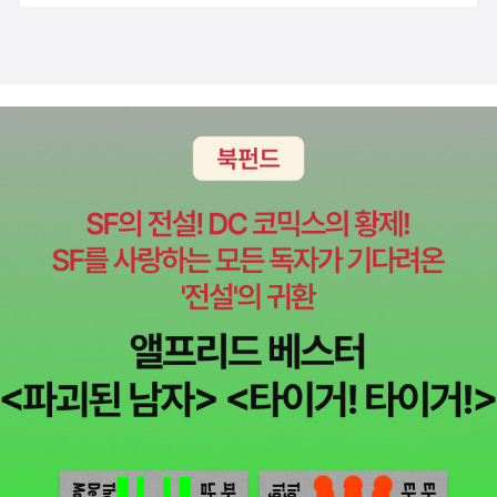
떤 수학책부터 보면 좋을까라는 고민을 늘 하였는데 '문제없는 수학
책'이 제 고민을 덜어주었습니다. 이 책에 나와 있는 책들 모두 읽어보
고 싶은 생각이 들어 데카르트 책방으로 빠른시일 내에 달려가고 싶
습니다.강미선선생님, 정육숙선샘님 재가 보고서 블랙홀처럼 빠저든
이 '문제없는 수학책'을 내주셔서 다시한번 정말 감사합니다.#문제없
는수학책#강미선 #정유숙 #수학 #수학동화 #미취학수학 #초등수
학 #중등수학#고등수학*데카르트 수학책방에서 제공받아 쓴 글입
니다.