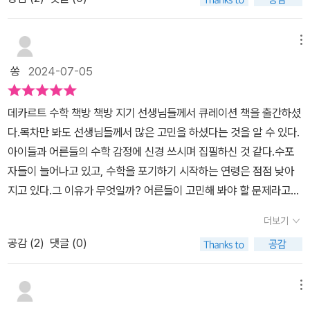
나 같은 사람들을 위해 감성을 자극하는 수학책도 있음을 깨우쳐줄
다. 미취학아동들이 볼만한 책은 다행히 우리아이도 봤던 책들도 있
책들이 소개되어 있다. 두 책방지기가 엄선한 책들이 나이별로, 그리
었어요.그리고 초등 저학년, 중학년, 고학년으로 나누어 수학동화책?
고 목적별로 구분되어 큐레이션되어 있고, 책방에서 만난 손님과의
메뉴
수학책?들을 소개해주고 있답니다.단지 유명 캐릭터를 써서 호기심
일화를 엿보는 재미도 있다. 아이를 키우고 있는 사람이라면 더더욱
을 자극하거나 과장되게 웃기기만 하는 책들이 아닌 아이들이 읽고
쏭
2024-07-05
와닿을 수학에 대한 두 책방지기의 철학이 곳곳에서 느껴져 좋았다.
수학 개념을 이해할 수 있고 책의 내용에 빠져들 책들을 소개 해 주었
일단 가벼운 마음으로 문제 없는 수학책을 읽어보자! 그리고 큐레이
습니다.수학동화는 동화가 중심이 되어야한다는 작가의 말에 백번 동
데카르트 수학 책방 책방 지기 선생님들께서 큐레이션 책을 출간하셨
션 된 책 중 제일 마음에 드는 책 한 권으로 발을 살짝 들여보자. 그렇
의하면서 추천 도서들을 훑어보았답니다.이번 주말부터는 아이와 도
다.목차만 봐도 선생님들께서 많은 고민을 하셨다는 것을 알 수 있다.
게 한 발 한 발 나아가 보자. 아이도 나도 어느새 수학에 푹 빠져들어
서관 가서 함께 읽어보는 수학 시간을 가지려합니다. 갑자기 준비한
아이들과 어른들의 수학 감정에 신경 쓰시며 집필하신 것 같다.수포
있을 것이다.
경시대회로 엄마와의 공부정서가 흔들렸는데 이런 시간으로 아이의
자들이 늘어나고 있고, 수학을 포기하기 시작하는 연령은 점점 낮아
공부정서를 다시 따뜻하게 가져올 수 있길 바래봅니다.*출판사로부
지고 있다.그 이유가 무엇일까? 어른들이 고민해 봐야 할 문제라고
터 책을 제공받아 읽고 소신껏 작성 된 리뷰입니다.#엄마표수학 #수
생각한다.사고력 수학을 해야 한대서, 심화문제를 풀어야 하기에 5
더보기
학정서 #공부정서
세, 7세 아이들이 문제집 앞에 앉아 낑낑거리고 있다.그 어린아이들
공감 (
2
)
댓글 (0)
의 사고력은 커지고 있을까?아이들의 사고력은 점점 좋아지고 있는
게 맞을까?어린 나이부터 수학 공부를 하지만 서술형이 어려운 아이
들, 문제가 의미하는 걸 파악하지 못하는 아이들이 많아지고 있다.구
메뉴
구단을 빠르고 정확하게 외우지만 곱셈의 원리를 모르는 아이들이 점