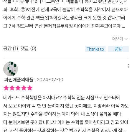
책들이이렇게나 많다니.그동안 이 책들을 다 놓치고 왔단 말인가.(후
등 고학년 (수학의 깊이를 더하는 단계)수학과 친해지기 위한 책을 4
회..후회..🥹)예전에 천재교육에 돌잡이 수학책을 시작이자 끝으로아
단계로 나누어 소개하고,부모가 보고 참고하면 좋은 내용들이 많았어
이에게 수학 관련 책을 읽혀야겠다는생각을 크게 못한 것 같다.그러
요.PART 2. 수학의 세계로 빠져들기본격적으로 수학을 공부하는 중
고 7세 정도부터 연산 문제집을무작정 아이에게 던져주고아묻따 냅
학생부터스학을 다시 공부하고 싶은 어른,수학을 더 깊게 탐구하고
다 풀기만 한...아이가 가질 수 있는 수학에 대한 흥미를잃게 만들었을
싶은 마니아까지즐길 수 있는 책을 소개해요.PART 3. 수학의 세계
더보기
수 있구나 싶은게아차'하게 만드는 책!!!!학생들에게 수학을 가르치다
로 인도하기수학을 가르치는 교사와 부모에게 길잡이가 될 책을 소개
공감 (
1
)
댓글 (0)
수학책만으로 가득 채운 수학책방운영을 시작한 두 작가는 수학은 어
해요.-😃우와~~~이 책 한 권이면유아부터 성인, 학부모, 교사까지
렵다, 어떻게 수학을 좋아할 수 있나 와 같은수학에 대한 오해를 풀고
수학책 가이드는 문제없을 것 같아요!!어른에게는 수학의 묘미를 알
단순한 연산으로서의 수학이 아니라 수학에 관한 재미를느낄 수 있는
메뉴
려주고아이에게는 수학의 두려움을 없애주는국내 최초 수학책 안내
책들을 연령에 맞게 소개해준다.책에 대한 단순한 설명이 아니라책방
서수학이 좋아서,수학이 싫어서,수학이 궁금해서데카르트 수학책방
파인애플의애플
2024-07-10
에 찾아온 손님들 중에각각의 사연에 맞는 수학책을 추천해 준에피소
에 찾아온 손님과수학을 사랑하는 책방지기의 첫 번째 이야기보따리.
드와 함께 수학책을 설명해주고 있어서읽는 재미가 쏠쏠하다. 아! 요
함께 빠져볼까요?[위 리뷰는 도서를 제공받아 읽고, 솔직하게 작성하
데카르트 수학책방을 아시나요? 수학책 전문 서점으로 인스타에
럴 때 그럼 요런 책이 좋겠구나!하며메모해 둔게 끝이 없네🤣🤣아무
였습니다]#서사원 고맙습니다.
서 보고 아이와 꼭 한 번 들려야지 했던 곳이에요. 지방러라 아직 가보
래도 우리집 1.2호를 위한 수학책에 무엇이 있을까 관심있게 살펴봤
지는 않았지만 수학을 좋아하는 아이 덕에 새 소식이 올라올 때마
고수학책의 종류가 이렇게 많다는 사실에책을 읽을 수록 놀람의 연속
다 눈여겨보던 곳이랍니다.제 아이는 수학을 좋아한다라고 믿고 있어
이었다.이제라도! 차근차근 이 책들을하나하나 보여주며수학이 어렵
요. 사실 좋아하는 것과 잘하는 것은 별개인지 수학을 엄청나게 잘하