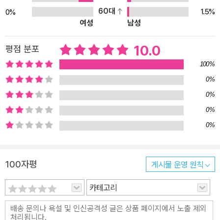
우는 모든 사람이 그렇게 될 수 있다면 얼마나 좋을까.” 수학에 상처
60대
1.5%
0%
여성
남성
받지 않는 아이로 키우기 위한 연령별, 시기별 결정적 책들! “선생님,
저는 수학이 너무너무 무서워요. 아직도 수학 시험 보는 악몽에 시달
10.0
평점 분포
립니다. 제가 수포자라 아이를 잘 지도하지 못한 것 같아요.” 대한민
100%
국에서 학창 시절을 보낸 이들 중 수학에 한 번도 상처받지 않은 사람
이 있을까. 수학을 배우며 받은 상처를 대물림하는 어른들은 점점 수
0%
학과 멀어진다. 수학이 두려운 마음에, 우리 아이도 수학을 못할 것 같
0%
아서 과잉 교육을 하거나 아예 포기해버리는 경우도 많다. 이 책에 등
0%
장하는 사례 중, 한 엄마는 특성화고를 준비하던 아이가 갑자기 대학
0%
에 가겠다고 해 노심초사했다. 아이가 대학을 가지 않겠다고 해서 갈
등인 집이 많은데, 오히려 아이가 대학에 가려고 해서 걱정이었다. 아
직도 수학 시험 보는 꿈을 꾼다는 이 엄마는 그런 악몽을 아이가 꾸지
100자평
게시물 운영 원칙
않기를 바라는 마음일 것이다. 저자는 『소설처럼 아름다운 수학 이야
카테고리
기』를 추천했다. 수학에 대한 트라우마를 조금이라도 치유했으면 하
는 마음에서. 수학 공부는 즐겁고 재미있는 것이라는 정서를 심어주
는 게 중요하다. 이 책의 가장 큰 분량을 차지하는 첫 파트가 미취학