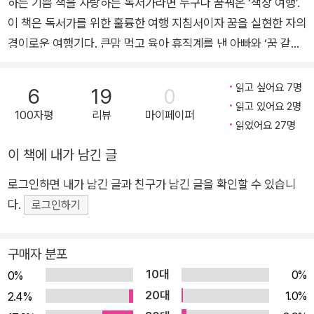
하는 기쁨 책을 사랑하는 독서가라면 누구나 꿈꿔온 ‘책장 여행’.
이 책은 독서가를 위한 훌륭한 여행 지침서이자 꿈을 실현한 자의
경이로운 여행기다. 큰맘 먹고 육아 휴직계를 낸 아빠와 ‘꿈 같은’
책장 여행을 기획한 엄마 작가, 그리고 두 아들이 주인공이다. 가
족애로 똘똘 뭉친 ‘모모 파밀리아’는 유럽 24개 나라의 역사를 간
읽고 싶어요 7명
6
19
0
직한 위대한 도서관은 물론 구도심 한편의 소박한 책방들을 찾아
읽고 있어요 2명
100자평
리뷰
마이페이퍼
나선다. 책을 주제로 한 대화는 만국 공통의 소통 방법이다. 언어
읽었어요 27명
의 장벽을 가뿐히 넘고, 인연은 물 흐르듯 이어진다. 책장 여행은
이 책에 내가 남긴 글
끝내 책 너머의 사람을 향한 이야기로 나아간다. 지은이와 편집자
로그인하면 내가 남긴 글과 친구가 남긴 글을 확인할 수 있습니
·마케터·서점 판매원·도서관 사서 그리고 책을 집어 든 독자까지.
다.
로마 카사나텐세 도서관 사서와의 일화, 포르투갈 국민 동화 작가
로그인하기
와의 우연한 만남 등 다채로운 인연은 책장 여행기의 감초 같은
에피소드다. 이 책은 유럽의 또 다른 매력을 발견하게 해준다. 오
구매자 분포
랜 기간 준비한 여행인 만큼, 모모 파밀리아가 방문한 책장들은
10대
0%
0%
그 이름만 들어도 여행 욕구가 샘솟는다. 익히 유명한 렐루 서점
20대
1.0%
2.4%
과 파리의 셰익스피어 앤 컴퍼니는 물론, 에스토니아 탈린의 중앙