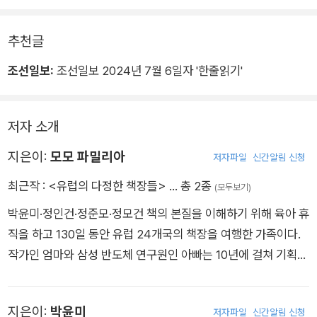
추천글
조선일보:
조선일보 2024년 7월 6일자 '한줄읽기'
저자 소개
지은이:
모모 파밀리아
저자파일
신간알림 신청
최근작 :
<유럽의 다정한 책장들>
… 총 2종
(모두보기)
박윤미·정인건·정준모·정모건 책의 본질을 이해하기 위해 육아 휴
직을 하고 130일 동안 유럽 24개국의 책장을 여행한 가족이다.
작가인 엄마와 삼성 반도체 연구원인 아빠는 10년에 걸쳐 기획한
여행을 기꺼이 실행에 옮겼다. 5학년, 2학년이 된 두 아이에게 더
넓은 세상을 이해시키기 위해 잠시 멈추어 가는 용기를 냈다. 유
지은이:
박윤미
저자파일
신간알림 신청
럽의 다정한 책장 곁에서 그들이 얻은 건 책에 대한 애정을 넘어