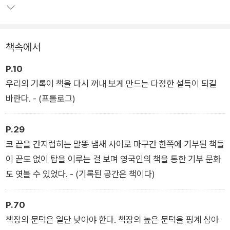
서점 판매원·도서관 사서 그리고 책을 집어 든 독자까지. 로마 카
사나텐세 도서관 사서와의 일화, 포르투갈 국민 동화 작가와의 우
연한 만남 등 다채로운 인연은 책장 여행기의 감초 같은 에피소드
책속에서
다.
P.10
이 책은 유럽의 또 다른 매력을 발견하게 해준다. 오랜 기간 준비
우리의 기록이 책을 다시 꺼내 보게 만드는 다정한 설득이 되길
한 여행인 만큼, 모모 파밀리아가 방문한 책장들은 그 이름만 들
바란다. - (프롤로그)
어도 여행 욕구가 샘솟는다. 익히 유명한 렐루 서점과 파리의 셰
익스피어 앤 컴퍼니는 물론, 에스토니아 탈린의 중앙 도서관, 몬
P.29
테네그로 비하치의 공립 도서관 등 저마다 역사·문화적으로 의미
코 끝을 간지럽히는 말똥 냄새 사이로 마구간 한쪽에 기부된 책들
깊은 책장들이 등장한다.
이 끝도 없이 탑을 이루는 걸 보며 영국인의 책을 통한 기부 문화
도 엿볼 수 있었다. - (기록된 공간은 책이다)
P.70
책장의 문턱은 일단 낮아야 한다. 책장의 높은 문턱을 핑계 삼아