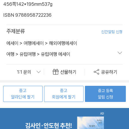
456쪽
142*195mm
537g
ISBN 9788958722236
주제분류
신간알림 신청
에세이
>
여행에세이
>
해외여행에세이
여행
>
유럽여행
>
유럽여행 에세이
선물하기
공유하기
중고
중고
중고 등록
알라딘에 팔기
회원에게 팔기
알림 신청