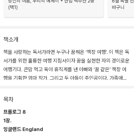
당신의 여름, 우리의 에세이 + 한입 맥주잔 2종
8월 특별 선
(택1)
바구니
책소개
책을 사랑하는 독서가라면 누구나 꿈꿔온 ‘책장 여행’. 이 책은 독
서가를 위한 훌륭한 여행 지침서이자 꿈을 실현한 자의 경이로운
여행기다. 큰맘 먹고 육아 휴직계를 낸 아빠와 ‘꿈 같은’ 책장 여
행을 기획한 엄마 작가, 그리고 두 아들이 주인공이다. 가족애로
똘똘 뭉친 ‘모모 파밀리아’는 유럽 24개 나라의 역사를 간직한 위
대한 도서관은 물론 구도심 한편의 소박한 책방들을 찾아 나선다.
목차
프롤로그 8
책을 주제로 한 대화는 만국 공통의 소통 방법이다. 언어의 장벽
1장.
을 가뿐히 넘고, 인연은 물 흐르듯 이어진다. 책장 여행은 끝내 책
잉글랜드 England
너머의 사람을 향한 이야기로 나아간다. 지은이와 편집자·마케터·