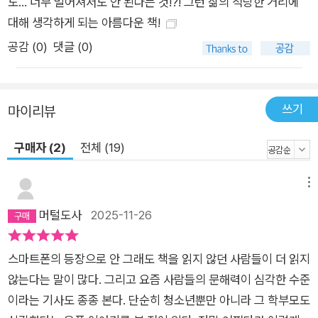
도… 너무 멀어져서도 안 된다는 것!?! 그런 삶의 적당한 거리에
다정한 책장들’이 전하는 메시지다. 작가는 말한다. 문해력 위기
대해 생각하게 되는 아름다운 책!
는 결국 글자 너머의 사람에 대한 무관심이라고. 책에 대한 무관
공감 (
0
)
댓글 (0)
심은 타인에 대한 무관심이라고. 이 책은 우리가 왜 읽어야 하는
지를 일러준다. 책의 현재와 미래, 나아갈 길에 대해 고민한다면
주저 없이 이 여행에 함께하길. “왜 읽고 쓰는가? 책의 숨은 목적
쓰기
마이리뷰
은 활자 너머로 타인의 생각을 경청하고 이해하려는 소통에 있다.
읽는 건 책일지 몰라도 궁극으로 읽고 이해하려는 것은 사람이다.
구매자 (2)
전체 (19)
문해력을 외면하자 늘어난 건 무례와 불통과 인간성 상실이 아니
었던가. 더 이상 인간은 서로 말하지 않고, 이해하지 않으며, 마주
메뉴
하지조차 않게 되었다. 조만간 책이 유물이 되는 날 그 옆에 같이
머털도사
2025-11-26
전시될 유물은 인간이 될지도 모른다.” - ‘프롤로그’에서
스마트폰의 등장으로 안 그래도 책을 읽지 않던 사람들이 더 읽지
않는다는 말이 많다. 그리고 요즘 사람들의 문해력이 심각한 수준
이라는 기사도 종종 본다. 단순히 청소년뿐만 아니라 그 학부모도