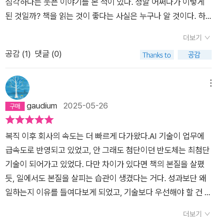
심각하다는 웃픈 이야기를 본 적이 있다. 정말 어쩌다가 이렇게
된 것일까? 책을 읽는 것이 좋다는 사실은 누구나 알 것이다. 하
지만 그것을 실천하는 사람은 그다지 많지 않은 것 같다.나는 책
더보기
을 좋아한다. 아니 사랑한다. 서점이나 도서관도 꽤 많이 가는 편
공감 (
1
)
댓글 (0)
이다. 그래서 그런지 서점에 사람이 없다는 말이 실감나지는 않는
다. 늘 오는 사람만 오는 건지는 모르겠지만 생각보다 꽤 많은 사
람들이 늘 있기 때문이다. 점점 매니아층으로 책 읽는 사람이 한
메뉴
정되는 것 같기도 하고... 뭐, 하여튼 그렇다. 그런데 오늘 소개할
gaudium
2025-05-26
이 책은 매니아층만 아니라 다양한 사람들에게 책과 도서관, 서점
의 가치, 유익, 즐거움을 어필할 수 있을 것 같다.한국 사람들은
복직 이후 회사의 속도는 더 빠르게 다가왔다.AI 기술이 업무에
정말 여행을 많이 간다. 중국 사람이 전세계 곳곳에 있다고 하지
급속도로 반영되고 있었고, 안 그래도 첨단이던 반도체는 최첨단
만 인구 대비 정말 여행을 많이 가고 세계 곳곳에 있는 사람은 한
기술이 되어가고 있었다. 다만 차이가 있다면 책의 본질을 살폈
국인인 것 같다. 그런데 이 책의 저자처럼 책을 주요 테마로 하여
듯, 일에서도 본질을 살피는 습관이 생겼다는 거다. 성과보단 왜
도서관과 서점을 여행하는 사람은 보거나 들은 적이 없다. 그래서
일하는지 이유를 들여다보게 되었고, 기술보다 우선해야 할 건 사
서점에서 이 책을 처음 발견했을 때 확 눈에 띄었던 것 같다.우선
람(동료)이란 마음가짐도 분명해졌다. 왜 하는지 알고 하는 일은
이 책의 장점은 사진이 많다는 것이다. 저자가 직접 다니며 찍은
더보기