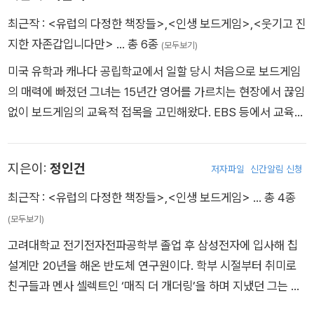
세상을 보는 통찰과 가족애였다. 서로에게 집중했던 시간은 가족
최근작 :
<유럽의 다정한 책장들>
,
<인생 보드게임>
,
<웃기고 진
이라는 본질을 되새기며 Family의 어원인 라틴어 ‘파밀리아Fami
지한 자존갑입니다만>
… 총 6종
(모두보기)
lia’를 그들의 애칭으로 삼도록 했다. 두 아이 이름에 ‘모’자가 들
미국 유학과 캐나다 공립학교에서 일할 당시 처음으로 보드게임
어가 모모 파밀리아인 이들에겐 성스러운 가족이란 뜻의 사그라
의 매력에 빠졌던 그녀는 15년간 영어를 가르치는 현장에서 끊임
다 파밀리아처럼 거창한 의미는 없다. 다만 여느 가족이 그러하듯
없이 보드게임의 교육적 접목을 고민해왔다. EBS 등에서 교육
수식어가 달리 필요하지 않은 평범하면서도 각별한 가족의 모습
방송을 진행하기도 했던 그녀는 영어 도서관 운영을 통해 보드게
이 가득하다. 그들이 바라본 유럽의 책장들은 그러므로 더욱 다정
임 교육법을 실제 적용하고 효과를 확인했다. 현재도 직접 초등생
하다. 지은 책으로 『웃기고 진지한 자존갑입니다만』과 『인생 보
지은이:
정인건
저자파일
신간알림 신청
인 두 아들을 가르치는 엄마로서 보드게임은 언제나 최고의 교육
드게임』이 있다.
법이라고 자부한다. 첫 책으로 에세이 《웃기고 진지한 자존갑입
최근작 :
<유럽의 다정한 책장들>
,
<인생 보드게임>
… 총 4종
니다만》이 있다.
(모두보기)
고려대학교 전기전자전파공학부 졸업 후 삼성전자에 입사해 칩
설계만 20년을 해온 반도체 연구원이다. 학부 시절부터 취미로
친구들과 멘사 셀렉트인 ‘매직 더 개더링’을 하며 지냈던 그는 입
사 후 미국 장기 출장 중에도 틈틈이 외국인들과 보드게임을 즐겼