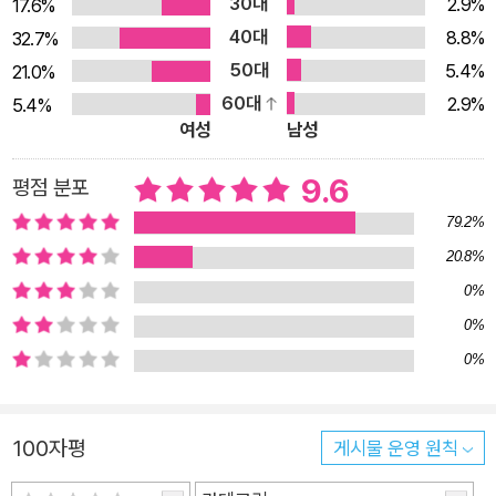
30대
2.9%
17.6%
도서관, 보스니아 헤르체고비나의 비하치의 공립 도서관 등 저마
40대
8.8%
32.7%
다 역사·문화적으로 의미 깊은 책장들이 등장한다. 호기심 가득한
50대
5.4%
21.0%
시선으로 다가간 유럽의 책장들은 여행자에게 다정하게 말을 건
60대
2.9%
5.4%
넨다. 모모 파밀리아의 여행을 보고 있자면, 책장 곁의 사람들이
여성
남성
어떤 마음가짐을 지녀야 할지 깨닫게 된다. 아울러 책장의 기능과
역할, 책의 본질, 책의 앞날에 관한 이야기로 가지를 뻗어 나간다.
9.6
평점 분포
여기에 더해 작가 부부가 곳곳에서 만난 아름다운 책장 사진들도
79.2%
풍성하게 수록돼 있다. 아울러 아이들의 생각이 무럭무럭 자라나
20.8%
는 과정이 담긴 '생각거리'도 말미에 실렸다. 방문한 책장이 기록
0%
된 지도는 QR 코드로 책에 삽입되어, 누구나 언제든 랜선 책장
0%
여행을 떠날 수 있다. 책장 곁의 사람, 책 너머의 사람들 책은 결
0%
국 사람과의 대화다 문해력 논란은 물론, 독서율이 급감한다는 소
식이 놀랍지도 않다. 독서의 필요성을 모르는 이가 없건만 정작
독서 인구는 점점 줄어든다. 단언컨대 책을 통해 그 너머의 삶을
100자평
게시물 운영 원칙
만나는 기회도 줄고 있다. 그런데 유럽의 풍경은 우리와 다르다.