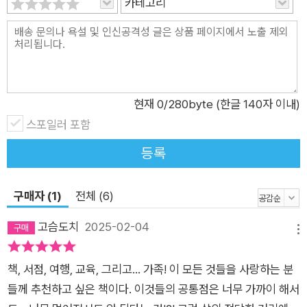
카테고리
셰익스피어의 뒤를 이어 조앤 롤링이 등장한 영국은, 제3의 셰익
스피어를 기다리며 문학가를 존숭한다. 지중해 크루즈든 미술관
이든 어디서나 책을 접할 수 있고, 따스한 햇볕이 내리쬐는 해변
에서도 책을 펼쳐 든 사람을 만날 수 있다. 그게 비단 몇몇 도시에
국한된 것도 아니다. 한국인에게는 생경한 에스토니아의 탈린, 발
트해 연안의 아름다운 이 도시는 광장은 물론 허름한 길가의 골목
현재
0
/280byte (한글 140자 이내)
조차 책에 대한 사랑으로 가득하다. 책을 자기 키만큼 쌓아두고
스포일러 포함
읽는 책벌레가 넘쳐난다. 지역 불문, 장소 불문, 유럽의 책장 곁에
등록
는 다정한 ‘사람’이 있다. 유럽의 그 흔한 소매치기도, 불쾌한 인
종 차별도 먼 나라 얘기가 되는 이곳. 책을 좋아하는 이는 타인의
구매자 (1)
전체 (6)
삶을 존중한다. 결국, 책장 곁의 사람이 우리의 손길을 책으로 이
끈다. 다정한 말 한마디. 책에 담긴 작가의 진심을 독자에게 전달
고슴도치
2025-02-04
메뉴
하려는 마음. 그것이 바로 유럽의 작은 서점과 도서관이 지닌 미
덕이자, 유럽인이 책을 가까이하는 이유 중 하나일 것이다. 책 속
책, 서점, 여행, 교육, 그리고… 가족! 이 모든 것들을 사랑하는 분
작가의 삶을 이해하고 그 메시지를 독자에게 전달하려는 노력, 그
들께 추천하고 싶은 책이다. 이것들의 공통점은 너무 가까이 해서
마음을 전달하는 책장만이 독자의 발길을 이끈다. 그것이 ‘유럽의