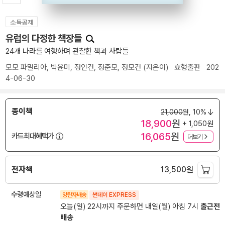
소득공제
유럽의 다정한 책장들
24개 나라를 여행하며 관찰한 책과 사람들
모모 파밀리아
,
박윤미
,
정인건
,
정준모
,
정모건
(지은이)
효형출판
202
4-06-30
종이책
21,000
원,
10%
18,900
원
+ 1,050원
16,065
원
카드최대혜택가
더보기
전자책
13,500
원
수령예상일
양탄자배송
썬데이 EXPRESS
오늘(일) 22시까지 주문하면 내일(월) 아침 7시
출근전
배송