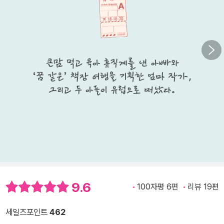
9.6
100자평 6편
리뷰 19편
세일즈포인트
462