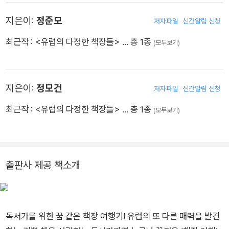
을 만큼 보드게임 마니아다. 결혼 후 일에 치여 아이들과 시간을
지은이:
정준모
저자파일
신간알림 신청
많이 보내지 못하는 아빠지만, 잠깐씩 틈을 내서 가족이 함께하는
보드게임이 아이들과의 견고한 연결고리라고 믿고 있다.
최근작 :
<유럽의 다정한 책장들>
… 총 1종
(모두보기)
지은이:
정모건
저자파일
신간알림 신청
최근작 :
<유럽의 다정한 책장들>
… 총 1종
(모두보기)
출판사 제공 책소개
독서가를 위한 꿈 같은 책장 여행기! 유럽의 또 다른 매력을 발견