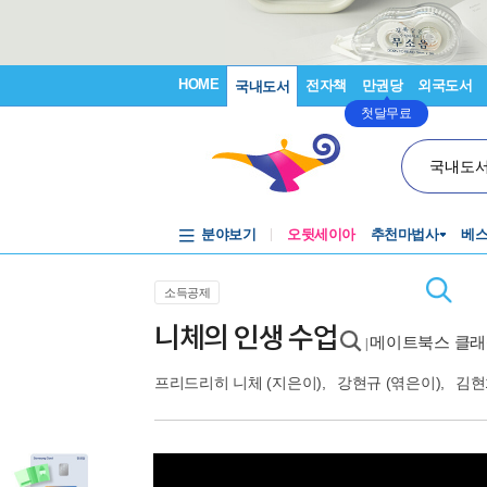
HOME
전자책
만권당
외국도서
국내도서
첫달무료
국내도
분야보기
오뒷세이아
추천마법사
베
소득공제
니체의 인생 수업
메이트북스 클래식
|
프리드리히 니체
(지은이),
강현규
(엮은이),
김현