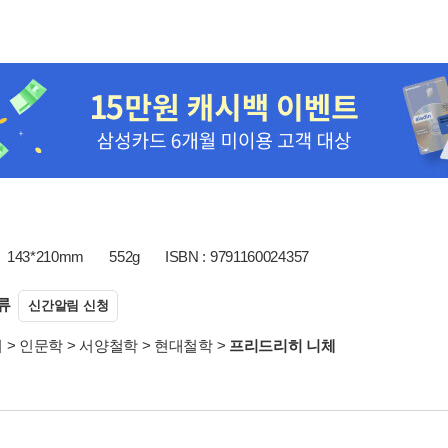
143*210mm
552g
ISBN : 9791160024357
류
신간알림 신청
서
>
인문학
>
서양철학
>
현대철학
>
프리드리히 니체