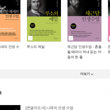
헤세의 인생 수
루소의 에밀
채근담 인생수업
- 흔들
릴 때마다 꺼내 읽는 마
음의 한 줄
더보기
책
[큰글자도서] 니체의 인생 수업