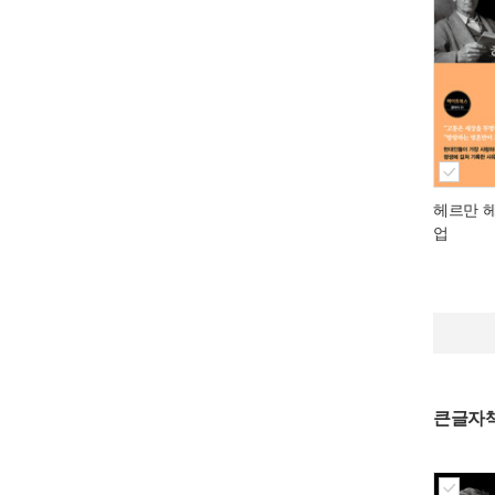
헤르만 
업
큰글자