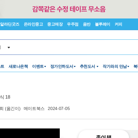
알라딘굿즈
온라인중고
중고매장
우주점
음반
블루레이
커피
서
스트
새로나온책
이벤트
정가인하도서
추천도서
작가와의 만남
북
 18
희
(옮긴이)
메이트북스
2024-07-05
종이책