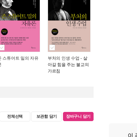
존 스튜어트 밀의 자유
부처의 인생 수업
- 살
론
아갈 힘을 주는 불교의
가르침
전체선택
보관함 담기
장바구니 담기