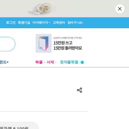
로그인
회원가입
마이페이지
고객센터
장바구니
(0)
투비컨티뉴드
창작플랫폼
펀드
북플
서재
투비컨티뉴드