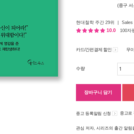
(중구 서
현대철학 주간 29위
|
Sales 
10.0
100자평
카드/간편결제 할인
무이
수량
장바구니 담기
중고로
중고 등록알림 신청
관심 저자, 시리즈의 출간 알