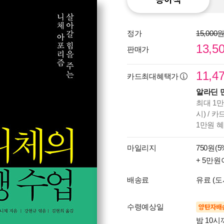
정가
15,000
13,5
판매가
11,4
카드최대혜택가
알라딘 
최대 1만
시) / 
1만원 
마일리지
750원(5
+ 5만원
배송료
유료 (도
수령예상일
양탄자배
밤 10