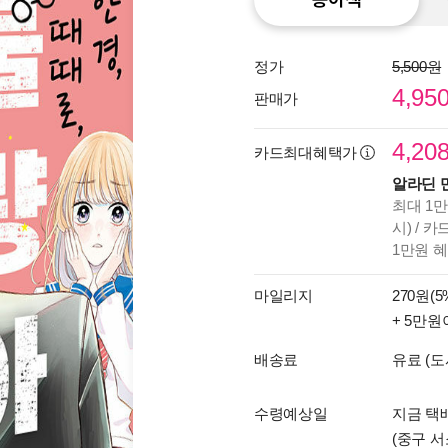
정가
5,500원
4,95
판매가
4,20
카드최대혜택가
알라딘 
최대 1만
시) / 
1만원 
마일리지
270원(5
+ 5만원
배송료
유료 (도
수령예상일
지금 택
(중구 서