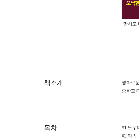
만사모 
책소개
평화로운
중학교 
목차
#1 도
#2 약속