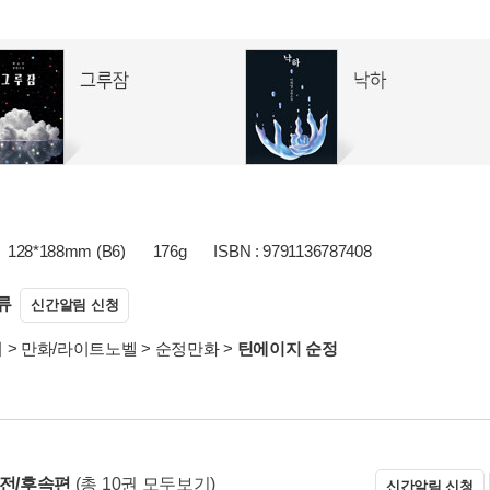
128*188mm (B6)
176g
ISBN : 9791136787408
류
신간알림 신청
서
>
만화/라이트노벨
>
순정만화
>
틴에이지 순정
 전/후속편
(총 10권 모두보기)
신간알림 신청