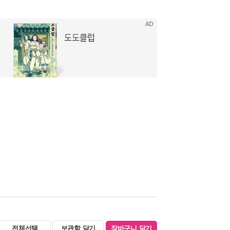
전체선택
보관함 담기
장바구니 담기