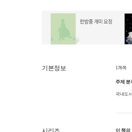
기본정보
176쪽
주제 분
국내도
시리즈
이 책의