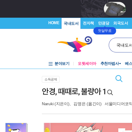
HOME
전자책
만권당
외국도서
국내도서
첫달무료
국내도
분야보기
오뒷세이아
추천마법사
베
소득공제
안경, 때때로, 불량아 1
Naruki
(지은이),
김명은
(옮긴이)
서울미디어코믹