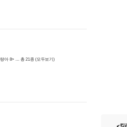
량아 8>
… 총 21종
(모두보기)