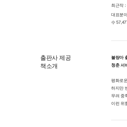
최근작 :
대표분야 
수 57,4
출판사 제공
불량아 
책소개
청춘 서
평화로운
하지만 
무려 중
이런 위