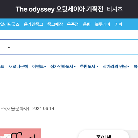
알라딘굿즈
온라인중고
중고매장
우주점
음반
블루레이
커피
서
스트
새로나온책
이벤트
정가인하도서
추천도서
작가와의 만남
북
스(서울문화사)
2024-06-14
종이책