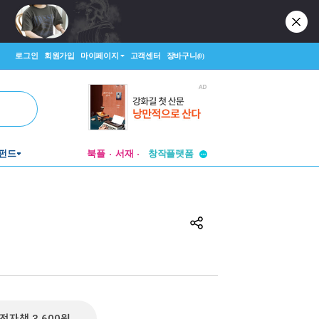
로그인
회원가입
마이페이지
고객센터
장바구니
(0)
투비컨티뉴드
펀드
북플
서재
창작플랫폼
투비컨티뉴드