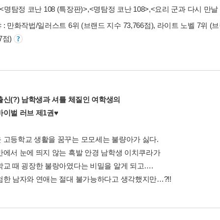
<명탐정 코난 108 (특장판)>
,
<명탐정 코난 108>
,
<요리 군과 다시 만날 
: 만화작법/일러스트 6위 (브랜드 지수 73,766점), 라이트 노벨 7위 (브
77점)
출신(?) 남학생과 셔틀 체질인 여학생의
바이벌 러브 제1권♥
 고등학교 생활을 꿈꾸는 모모세는 불량아가 싫다.
반에서 눈에 띄지 않는 흑발 안경 남학생 이치쿠라가
학교 때 굉장한 불랑아였다는 비밀을 알게 되고….
험한 남자와 연애는 절대 불가능하다고 생각했지만…?!!