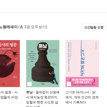
 노동에세이
(총 3권 모두보기)
신간알림 신청
사의 멸종
- 사
퀴닝
- 꽃게잡이 선원에
고기로 태어나서
- 닭,
직업들의 비망
서 돼지농장 똥꾼까지,
돼지, 개와 인간의 경계
잊힐게 뻔한 사소한 삶
에서 기록하다