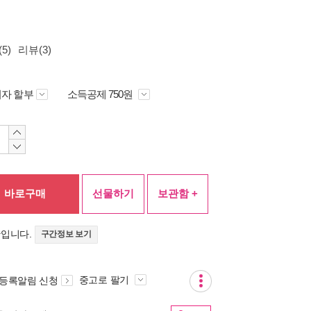
5)
리뷰(3)
자 할부
소득공제 750원
바로구매
선물하기
보관함 +
간입니다.
구간정보 보기
중고로 팔기
 등록알림 신청