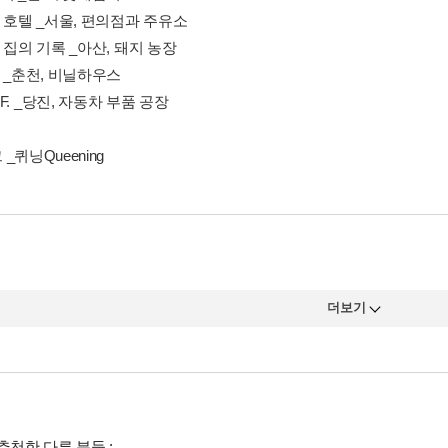
 호텔 _서울, 편의점과 주유소
 집의 기록 _아산, 돼지 농장
 _춘천, 비닐하우스
. I. F. _당진, 자동차 부품 공장
_퀴닝Queening
다는 것은 신병 훈련소에 들어가는 것과 비슷하다. 이건 정말 아니다 
두부
 ‘빨리빨리‘ 문화가 한국 경제 발전의 원동력이었다고 하지만 그 부작
디서나 열정을 담아 ‘빨리빨리‘를 외쳐댄다. 외치는 품이 꼭 F1 드라이