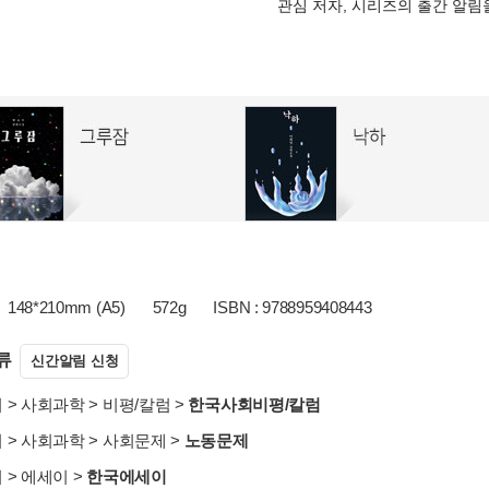
관심 저자, 시리즈의 출간 알
148*210mm (A5)
572g
ISBN : 9788959408443
류
신간알림 신청
서
>
사회과학
>
비평/칼럼
>
한국사회비평/칼럼
서
>
사회과학
>
사회문제
>
노동문제
서
>
에세이
>
한국에세이