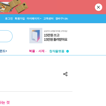
로그인
회원가입
마이페이지
고객센터
장바구니
(0)
투비컨티뉴드
펀드
북플
서재
창작플랫폼
투비컨티뉴드
다는 것