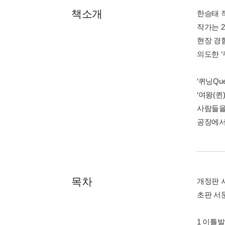
책소개
한승태 
작가는 2
현장 경
의도한 
‘퀴닝Qu
‘여왕(퀸
사람들을
공장에서
목차
개정판 
초판 서
1 이틀발