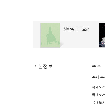
기본정보
440쪽
주제 분
국내도
국내도
국내도