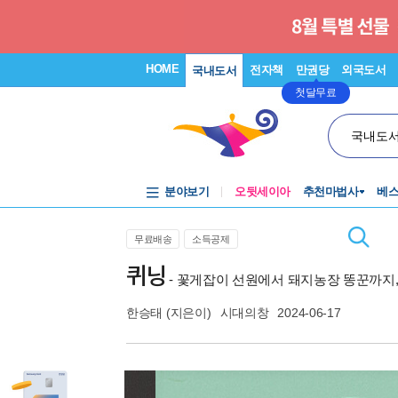
HOME
전자책
만권당
외국도서
국내도서
첫달무료
국내도
분야보기
오뒷세이아
추천마법사
베
무료배송
소득공제
퀴닝
- 꽃게잡이 선원에서 돼지농장 똥꾼까지,
한승태
(지은이)
시대의창
2024-06-17