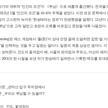
작가의 데뷔작 ‘인간의 조건’이 《퀴닝》으로 새롭게 출간됐다. 전국을
013년 1월 ‘인간의 조건’을 펴내며 주목을 받았다. 이전 르포 문학에서
험이 고스란히 녹아든 ‘한승태라는 장르’가 탄생했음을 알렸다. 11년이 
‘퀴닝’으로 고쳐 달았고 초판의 오류를 바로잡고 문장을 대폭 다듬었다.
eening’은 체스 게임에서 ‘졸(폰)’이 상대 진영 끝에 도달하면 잡힌 
)’을 선택하는 것을 두고 일컫는 말이다. 일종의 계층 상승인 셈이다. 이 
 보여준다. 진도의 꽃게잡이 배, 서울의 편의점과 주유소, 아산의 돼지
 20대의 한 시절을 보낸 작가 한승태가 일하면서 기록한 메모를 토대로
서문 _관악산 입구 주차장에서
문 _우리도 퀴닝할 수 있을까?
이 _진도, 꽃게잡이