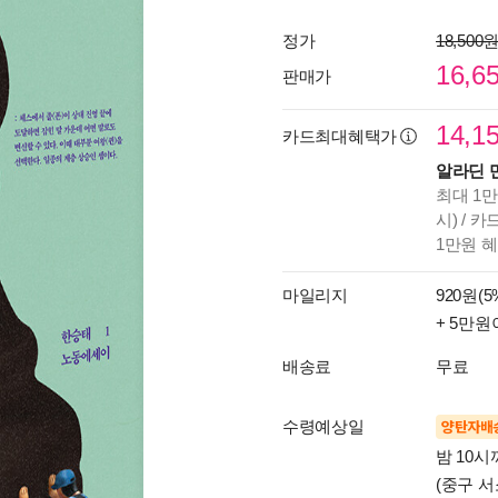
정가
18,500
16,6
판매가
14,1
카드최대혜택가
알라딘 
최대 1만
시) / 
1만원 
마일리지
920원(5
+ 5만원
배송료
무료
수령예상일
양탄자배
밤 10
(중구 서