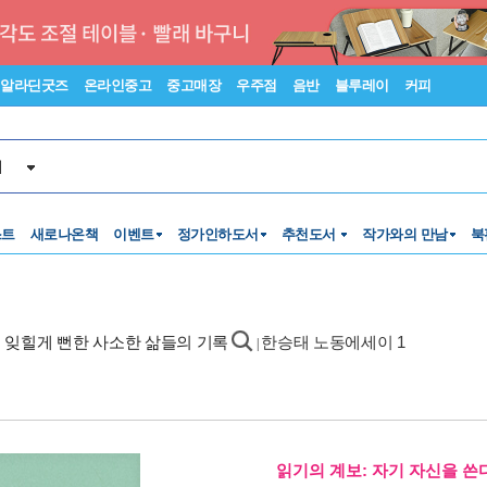
알라딘굿즈
온라인중고
중고매장
우주점
음반
블루레이
커피
서
스트
새로나온책
이벤트
정가인하도서
추천도서
작가와의 만남
북
 잊힐게 뻔한 사소한 삶들의 기록
한승태 노동에세이 1
|
읽기의 계보: 자기 자신을 쓴