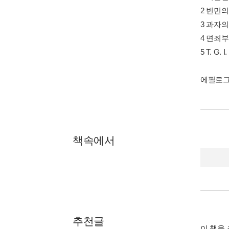
2 빈민의
3 과자의
4 면죄부
5 T. G
에필로그 
책속에서
P. 170
가난해진
는다.
- 
P. 169
누군가는
들은 어