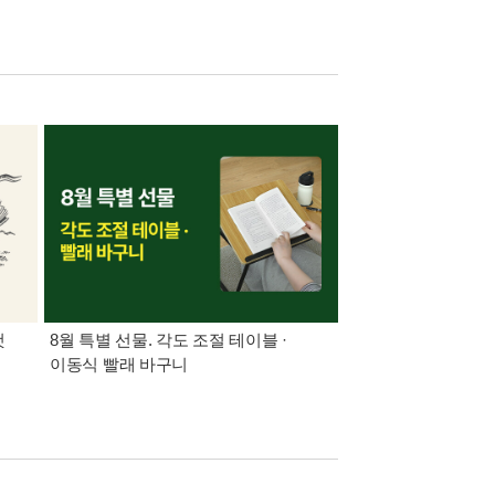
것
8월 특별 선물. 각도 조절 테이블 ·
가장 빠르게 받아보는 
이동식 빨래 바구니
알림 총집합