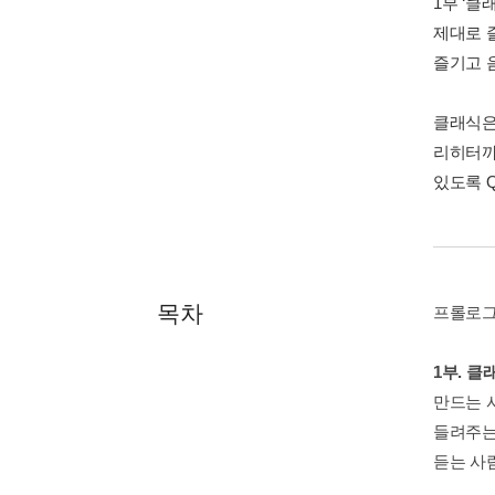
1부 ‘클
제대로 
즐기고 
클래식은
리히터까
있도록 
목차
프롤로그
1부. 클
만드는 
들려주는
듣는 사