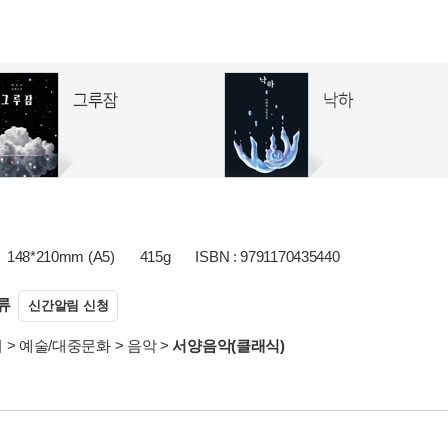
148*210mm (A5)
415g
ISBN : 9791170435440
류
신간알림 신청
서
>
예술/대중문화
>
음악
>
서양음악(클래식)