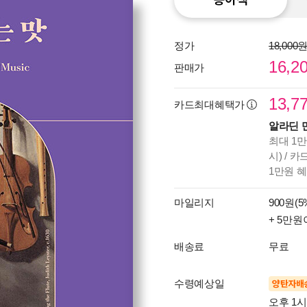
정가
18,000
16,2
판매가
13,7
카드최대혜택가
알라딘 
최대 1만
시) / 
1만원 
마일리지
900원(5
+ 5만원
배송료
무료
수령예상일
양탄자배
오후 1