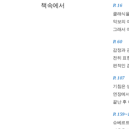
책속에서
P. 16
클래식을
악보의 
그래서 
P. 60
감정과 관
전히 표
편적인 
P. 107
기침은 
연장에서
끝난 후 
P. 159~
슈베르트