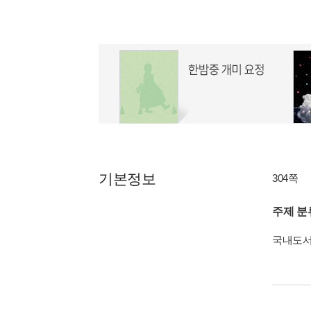
기본정보
304쪽
주제 분
국내도