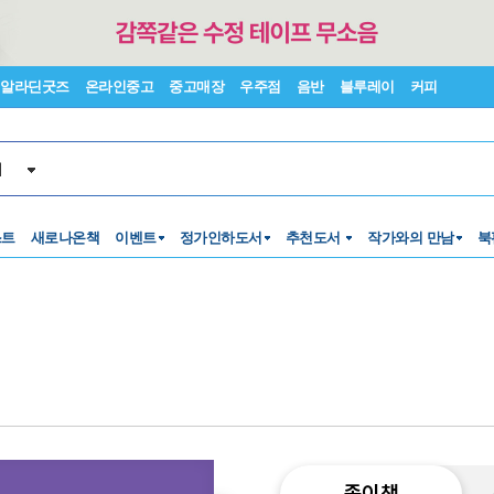
알라딘굿즈
온라인중고
중고매장
우주점
음반
블루레이
커피
서
스트
새로나온책
이벤트
정가인하도서
추천도서
작가와의 만남
북
종이책