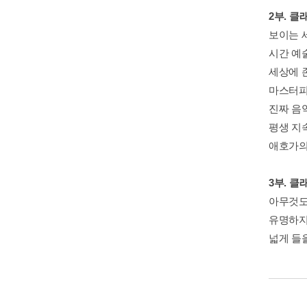
2부. 클
보이는 
시간 예
세상에 
마스터피
진짜 음
평생 지
애호가의
3부. 
아무것도
유명하지
넓게 들