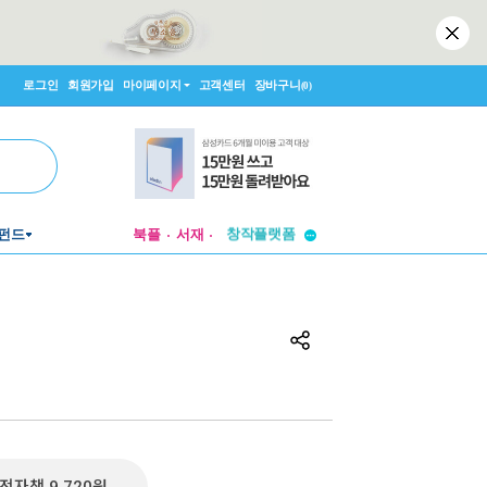
로그인
회원가입
마이페이지
고객센터
장바구니
(0)
펀드
북플
서재
투비컨티뉴드
창작플랫폼
투비컨티뉴드