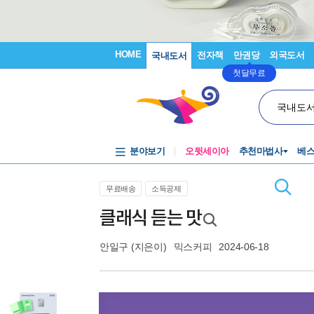
HOME
전자책
만권당
외국도서
국내도서
첫달무료
국내도
분야보기
오뒷세이아
추천마법사
베
무료배송
소득공제
클래식 듣는 맛
안일구
(지은이)
믹스커피
2024-06-18