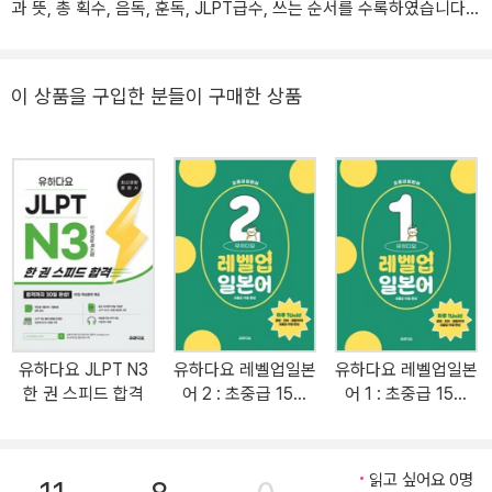
과 뜻, 총 획수, 음독, 훈독, JLPT급수, 쓰는 순서를 수록하였습니다.
▶음독과 훈독의 필수 단어와 JLPT 기출 단어를 구분하였습니다. ▶
실생활에 사용되는 예문으로 필수 단어의 쓰임새와 활용을 이해하도
록 하였습니다. ▶스스로 실력을 체크하는 간단한 테스트(체크포인
이 상품을 구입한 분들이 구매한 상품
트)와 JLPT 시험 대비가 가능한 실전 문제를 수록하였습니다. ▶원
하는 한자를 쉽게 찾을 수 있도록, 가나다순과 총 획순 2가지 방법으
로 색익을 수록하였습니다. ▶한자 1026자 무료 쓰기 노트를 부록으
로 수록하였습니다. ▶유하다요 일본어 홈페이지에서 무료 학습자료
(단어와 예문 MP3, 한자 정리표 PDF, 한자 테스트 5회분 PDF)를 제
공합니다. ▶유하다요 일본어 유튜브 채널에서 무료 한자 암기장 영
상을 제공합니다. 많은 일본어 학습자들의 고민! 한자! 대부분의 일본
어 학습자들은 일본어 공부를 처음 시작할 때, 일본어란 언어에 매력
을 느껴서 학습을 시작합니다. 하지만 기초 과정이 끝나감에 따라 점
유하다요 JLPT N3
유하다요 레벨업일본
유하다요 레벨업일본
점 예상하지 못했던 수 많은 한자의 압박에 시달리게 되고, 학습을 진
한 권 스피드 합격
어 2 : 초중급 15일
어 1 : 초중급 15일
행할수록 한자의 어려움을 호소합니다. 본서는 기초부터 JLPT까지
완성
완성
한자 학습에 필요한 꼼꼼한 구성으로 일본 문부과학성에서 지정한 일
본 초등 교육 한자 1026자를 학습할 수 있도록 하였습니다.
읽고 싶어요 0명