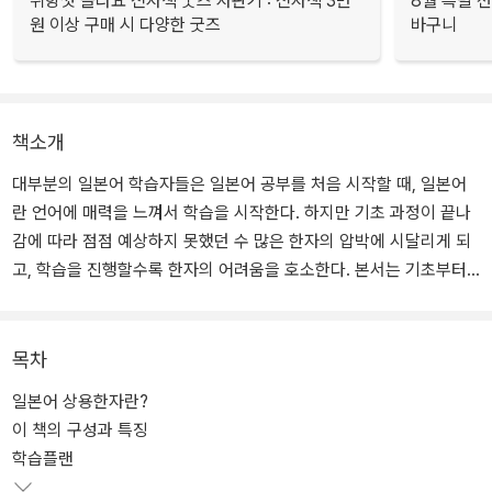
취향껏 골라요 전자책 굿즈 자판기 : 전자책 3만
8월 특별 선
원 이상 구매 시 다양한 굿즈
바구니
책소개
대부분의 일본어 학습자들은 일본어 공부를 처음 시작할 때, 일본어
란 언어에 매력을 느껴서 학습을 시작한다. 하지만 기초 과정이 끝나
감에 따라 점점 예상하지 못했던 수 많은 한자의 압박에 시달리게 되
고, 학습을 진행할수록 한자의 어려움을 호소한다. 본서는 기초부터 J
LPT까지 한자 학습에 필요한 꼼꼼한 구성으로 일본 문부과학성에서
지정한 일본 초등 교육 한자 1026자를 학습할 수 있도록 하였다.
목차
일본어 상용한자란?
이 책의 구성과 특징
학습플랜