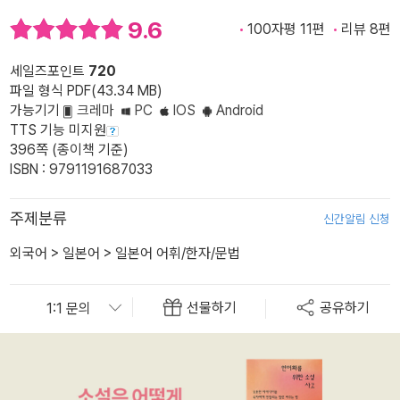
9.6
100자평 11편
리뷰 8편
세일즈포인트
720
파일 형식 PDF(43.34 MB)
가능기기
크레마
PC
IOS
Android
TTS 기능 미지원
396쪽 (종이책 기준)
ISBN : 9791191687033
주제분류
신간알림 신청
외국어
>
일본어
>
일본어 어휘/한자/문법
선물하기
공유하기