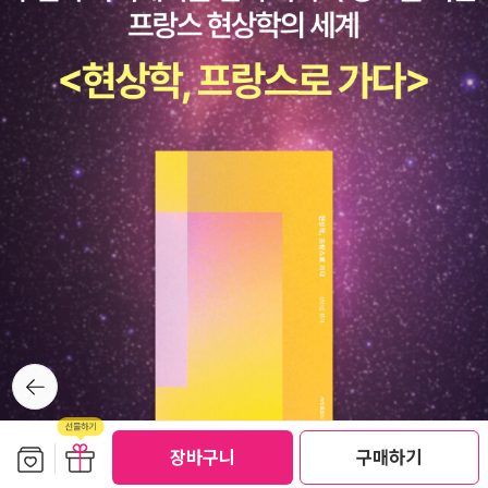
성이 아니라 방향성이 중요하다고 생각한다. 다시 말해 로컬은 삶의
대안이라기보다는 삶의 태도에 가깝다. --- 그러므로 로컬이란 삶의
전환이 가능한 영토다.”
뒤로가
기
보관함담기
선물하기
장바구니
구매하기