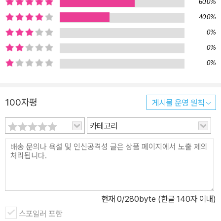
60.0%
대한 전시를 보고, 해설을 듣고, 체험할 수 있으며, 청소년 연주단 혹
은 군립 연주단이 연주하는 가야금 연주를 대가야 문화누리 등 곳곳
40.0%
에서 감상할 수 있다. 관광과 귀촌의 중간 어디쯤 기존에는 지역에 거
0%
주하는 정주인구만 인적자원으로 생각하는 경향이 있었다. 그래서 지
0%
자체는 지역으로 주소를 옮기는 것에 중점을 둔 인구 정책에 집중했
0%
다. 그러나 이주 중심의 귀농·귀촌은 생활 거점을 옮긴다는 부담감에
실행하기 쉽지 않고, 준비 없이 이뤄져 자칫 지역 내 심각한 갈등 요소
가 되기도 한다. 하지만 살아보기는 개인과 지역 모두에게 여유를 갖
100자평
게시물 운영 원칙
고 서로를 알아가고 준비하는 기간을 제공하기에, 지역의 팬이자 문
카테고리
제 해결에 도움이 되는 새로운 인적자원을 만들 수 있는 것이다. 그 지
역 주민 즉 ‘정주인구’는 아니지만 지역을 아끼고 어떤 형태로라도 기
여하고자 하는 인구를 ‘관계인구’, 혹은 ‘생활인구’라고 부른다. 예를
들어 주소는 다른 지역에 두고 있지만 특정 지역을 정기적으로 방문
하고 여행하는 사람, 제2의 고향처럼 생각하고 그 지역 상품과 서비
스를 자주 소비하는 사람, 자신의 시간과 재능을 활용해 지역의 도움
현재
0
/280byte (한글 140자 이내)
이 되는 활동을 하는 사람을 의미한다. 고령 사람에 관한 이야기 이 책
스포일러 포함