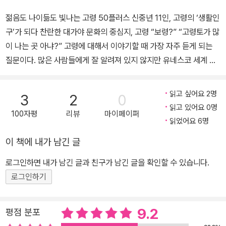
젊음도 나이듦도 빛나는 고령 50플러스 신중년 11인, 고령의 ‘생활인
구’가 되다 찬란한 대가야 문화의 중심지, 고령 “보령?” “고령토가 많
이 나는 곳 아냐?” 고령에 대해서 이야기할 때 가장 자주 듣게 되는
질문이다. 많은 사람들에게 잘 알려져 있지 않지만 유네스코 세계 유
산인 지산동 고분이 유명한 곳, 찬란한 대가야 문화의 중심지, 가야산
의 성모 정견모주의 설화가 있는 곳. 고령은 동쪽으로는 낙동강을 마
읽고 싶어요 2명
3
2
0
주 보며 대구와 연결되고 남서쪽으로는 합천, 그리고 북쪽으로는 성
읽고 있어요 0명
100자평
리뷰
마이페이퍼
주와 연결되는 곳이다. 대가야제국이 건설되어 520년간 찬란한 문명
읽었어요 6명
을 누렸던 고장이기도 하다. 그렇게 번창했던 쇠의 나라는 주민이 3
이 책에 내가 남긴 글
만 명 남짓한 인구 소멸 지역으로 남았다. 특히 고령을 처음 찾는 사람
들에게 가장 인상 깊은 공간은 지산동고분군이다. 크고 작은 고분들
로그인하면 내가 남긴 글과 친구가 남긴 글을 확인할 수 있습니다.
이 평지도 아닌 산 위에 700여 기나 흩어져 있다. 지름이 20여 미터
로그인하기
에 이르는 순장 무덤 앞에 서면 시공간을 넘는 웅장함과 비장함이 얽
혀 쉽게 잊을 수 없다. 고령 하면 또 하나 빠질 수 없는 것이 가야의 금
9.2
평점 분포
(琴), 가야금인데, 우륵박물관과 근처 가얏고 마을에서는 가야금에