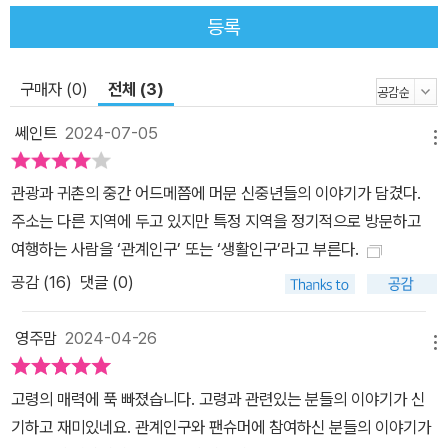
은 고령 사람에 관한 이야기다. 마을을 위해 애쓰고 있는 동년배 친구,
등록
열정을 갖고 고령의 문화를 알리는 인생 선배, 고향이거나 귀촌해 정
착한 고령의 기업, 중간지원기관에서 애쓰는 후배들의 이야기이다.
구매자 (0)
전체 (3)
고령 곳곳에서 일하고 활동하는 지역의 사람을 만나게 하는 것이 바
로 이 책의 가장 중요한 역할 중 하나다.
쎄인트
2024-07-05
메뉴
관광과 귀촌의 중간 어드메쯤에 머문 신중년들의 이야기가 담겼다.
주소는 다른 지역에 두고 있지만 특정 지역을 정기적으로 방문하고
여행하는 사람을 ‘관계인구’ 또는 ‘생활인구’라고 부른다.
공감 (
16
)
댓글 (0)
영주맘
2024-04-26
메뉴
고령의 매력에 푹 빠졌습니다. 고령과 관련있는 분들의 이야기가 신
기하고 재미있네요. 관계인구와 팬슈머에 참여하신 분들의 이야기가