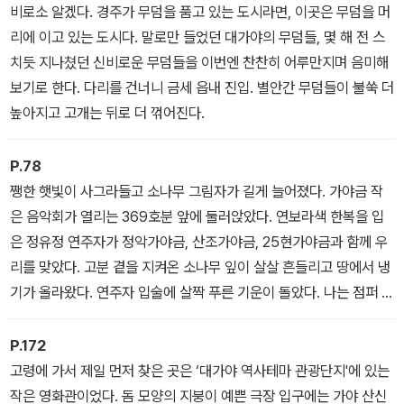
비로소 알겠다. 경주가 무덤을 품고 있는 도시라면, 이곳은 무덤을 머
리에 이고 있는 도시다. 말로만 들었던 대가야의 무덤들, 몇 해 전 스
치듯 지나쳤던 신비로운 무덤들을 이번엔 찬찬히 어루만지며 음미해
보기로 한다. 다리를 건너니 금세 읍내 진입. 별안간 무덤들이 불쑥 더
높아지고 고개는 뒤로 더 꺾어진다.
P.78
쨍한 햇빛이 사그라들고 소나무 그림자가 길게 늘어졌다. 가야금 작
은 음악회가 열리는 369호분 앞에 둘러앉았다. 연보라색 한복을 입
은 정유정 연주자가 정악가야금, 산조가야금, 25현가야금과 함께 우
리를 맞았다. 고분 곁을 지켜온 소나무 잎이 살살 흔들리고 땅에서 냉
기가 올라왔다. 연주자 입술에 살짝 푸른 기운이 돌았다. 나는 점퍼 깃
을 올리고 장갑을 꼈다. 아직 달빛이 내려앉지 않았지만, 그늘 밑은 추
웠다.
P.172
고령에 가서 제일 먼저 찾은 곳은 ‘대가야 역사테마 관광단지'에 있는
작은 영화관이었다. 돔 모양의 지붕이 예쁜 극장 입구에는 가야 산신