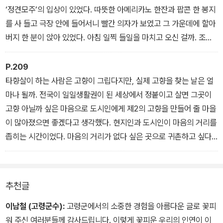
‘정견모주’의 입상이 있었다. 따뜻한 아메리카노 한잔과 팝콘 한 봉지
를 사 들고 극장 안에 들어서니 빨간 의자가 보였고 그 가운데에 할아
버지 한 분이 앉아 있었다. 아침 일찍 들일을 마치고 오신 걸까. 조금
있으니 어딘가 몸이 불편해 보이는 소년이 그의 엄마로 보이는 이의
손을 잡고 들어와 통로 옆 자리에 앉았다. 소년의 손에도 팝콘이 들려
P.209
있었다. 고소한 팝콘 냄새가 극장에 가득했다.
타향살이 하는 사람은 고향이 그립다지만, 실제 고향을 찾는 날은 얼
마나 될까. 전국이 일일생활권이 된 세상에서 정붙이고 살면 그곳이
고향 아닐까 싶은 마음으로 도시인에게 제2의 고향을 만들어 줄 마을
이 많아졌으면 좋겠다고 생각했다. 현지인과 도시인이 마음의 거리를
좁히는 시간이었다. 마음의 거리가 없다 싶은 곳으로 귀촌하고 싶다.
공기 좋은 자연에서 다시 하늘 바다에 빠지고 싶고 세상 부러울 것 없
는 눈부신 위로의 시간을 만들고 싶다.
추천글
이남철 (고령군수):
고령군에서의 소중한 경험을 아름다운 글로 꽃피
워 주신 여러분들께 감사드립니다. 이렇게 꽃피운 우리의 인연이 이