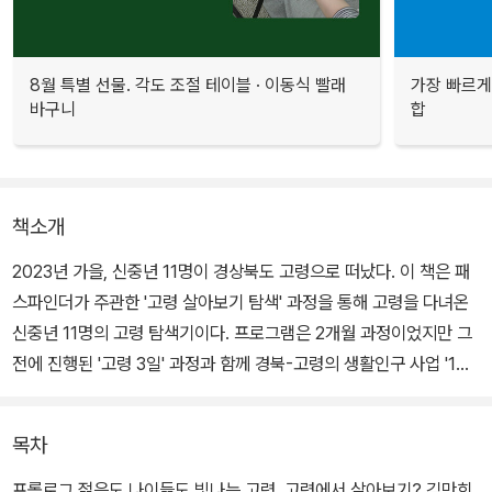
8월 특별 선물. 각도 조절 테이블 · 이동식 빨래
가장 빠르게
바구니
합
책소개
2023년 가을, 신중년 11명이 경상북도 고령으로 떠났다. 이 책은 패
스파인더가 주관한 '고령 살아보기 탐색' 과정을 통해 고령을 다녀온
신중년 11명의 고령 탐색기이다. 프로그램은 2개월 과정이었지만 그
전에 진행된 '고령 3일' 과정과 함께 경북-고령의 생활인구 사업 '1시
군-1생활인구 특화 프로젝트'의 일환으로 진행되었다.
목차
11인의 신중년들은 고령의 역사와 문화 예술, 지역 비즈니스, 귀농과
귀촌, 마을 기업과 사회적 경제 등 네 가지 주제로 나눠 일과 활동을
프롤로그 젊음도 나이듦도 빛나는 고령, 고령에서 살아보기? 김만희