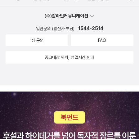
은 단순한 여행이나 관광을 넘어 지역과 인연을 맺고 지역 문제를 함
께 풀어보려는 지역 팬슈머(fansumer)를 지향한다. 팬슈머는 ‘팬(f
(주)알라딘커뮤니케이션
an)’과 ‘소비자(consumer)’의 합성어로, 소비자가 단순히 구매만
하는 것에 그치지 않고 팬의 입장에서 제품의 생산 과정에 적극적으
1544-2514
일반문의 (발신자 부담)
로 참여하는 것을 의미한다. 소비자가 직접 투자하거나 제조 과정에
1:1 문의
FAQ
참여함으로써 상품과 브랜드를 키워내는 것이다. 책에는 신중년들이
가진 전문성이나 인적 네트워크를 활용해 지역의 마을, 청년과 만나
중고매장 위치, 영업시간 안내
시너지를 낼 수 있는 방법도 함께 고민한 흔적이 담겨있다. 중장년 입
장에서는 인생 2막의 새로운 활동 무대를, 지역은 새로운 인적자원을
얻게 되는 셈이다. <고령에서 살아보기>는 물질 자본, 발전과 개발,
승자독식, 제로섬 게임의 시대에 나타나고 있는 많은 폐해를 사회자
본, 삶의 질, 신기술, 그리고 지역 자본으로 더 잘 해결 할 수 있는 방
법에 대해 고민하게 한다. ‘지역 자본(local capital)’이라는 말은 비
단 물질 자본에 국한되는 것이 아니라 사회 자본, 네트워크 자본, 로컬
인력 등을 포괄하는 매우 포용적인 개념이다. 로컬 기획자 박우현이
《기획회의》 602호에서 말한 구절을 그대로 옮겨본다. “로컬은 지역