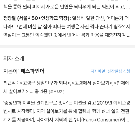
책을 통해 널리 퍼져서 새로운 인연을 싹틔우게 되는 씨앗이 되고, 새
롭게 싹튼 인연들이 모여, 꺼져가는 지방의 불꽃을 살릴 수 있게 되기
정광필 (서울시50+인생학교 학장):
열심히 일한 당신, 어디론가 떠
를 기대합니다.
나라! 그런데 며칠 날 잡아 떠나는 여행은 사진 찍다 끝나기 쉽죠? 지
역살이는 그동안 익숙했던 것에서 벗어나 몸과 마음을 재충전하여 자
신의 삶을 낯설게 볼 수 있는 좋은 기회가 될 것 같아요. 더구나 고령
군이라면 뭔가 더 궁금해지네요. 지역살이 선배들의 이야기 중에 인
저자 소개
연을 찾길 기대합니다.
지은이:
패스파인더
저자파일
신간알림 신청
최근작 :
<고령군 생활인구가 되다>
,
<고령에서 살아보기>
,
<인제에
서 살아보기>
… 총 4종
(모두보기)
'중장년과 지역을 관계인구로 잇다’는 미션을 갖고 2019년 예비관광
벤처로 시작했다. 지역 살아보기를 통해 힐링과 함께 삶과 일의 전환
계기를 제공하며, 나아가서 지역의 팬슈머(Fans+Consumer)이자
가치 투자자로서 활동하는 생활인구 모델을 만들어간다. 남원, 강릉,