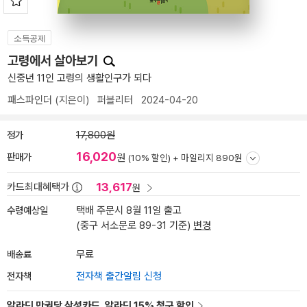
소득공제
고령에서 살아보기
신중년 11인 고령의 생활인구가 되다
패스파인더
(지은이)
퍼블리터
2024-04-20
정가
17,800원
16,020
판매가
원
(10% 할인) +
마일리지 890원
13,617
카드최대혜택가
원
수령예상일
택배 주문시 8월 11일 출고
(중구 서소문로 89-31 기준)
변경
배송료
무료
전자책
전자책 출간알림 신청
알라딘 만권당 삼성카드, 알라딘 15% 청구 할인