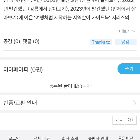
령 탐색기이다. 지난 2020년 발간했던 〈남원에서 살아보기〉, 2022
년 발간했던 〈강릉에서 살아보기〉, 2023년에 발간했던 〈인제에서 살
아보기〉에 이은 ‘여행처럼 시작하는 지역살이 가이드북’ 시리즈의 네
번째 책이다. ‘고령 살아보기 탐색’ 과정은 경북-고령의 생활인구 사
더보기
업 ‘1시군-1생활인구 특화 프로젝트’의 일환으로 진행되었다. 생활인
공감 (
0
)
댓글 (0)
구는 특정 지역에 거주하거나 체류하면서 생활을 영위하는 사람을 가
리킨다. 즉, 정주인구(定住人口, 주소를 정해 거주하는 인구)뿐만
아니라 통근·통학·관광 등으로 그 지역에서 체류하며 지역의 실질적
쓰기
마이페이퍼 (0편)
인 활력을 높이는 사람까지 그 지역의 인구로 간주하는 새로운 인구
개념이다. ‘신중년 11인 고령의 생활인구가 되다’라는 부제처럼 11명
등록된 글이 없습니다
의 신중년들은 고령의 역사와 문화 예술, 지역 비즈니스, 귀농과 귀촌,
마을 기업과 사회적 경제 등 네 가지 주제로 나눠 일과 활동을 탐색하
반품/교환 안내
고 고령의 사람들을 만났다. 개실마을 점필재 김종직 선생의 종택을
지키는 종손, 가야금을 만드는 명장, 빈집을 수리하며 고령을 바꾸어
가고 있는 청년, 시골에서 작은 영화관을 만들어가는 영화인 등 다양
한 사람책을 만나서 그들의 이야기를 들었다. 고령을 찾은 신중년들
로그인
전체 메뉴
회사 소개
출판사 안내
PC 버전