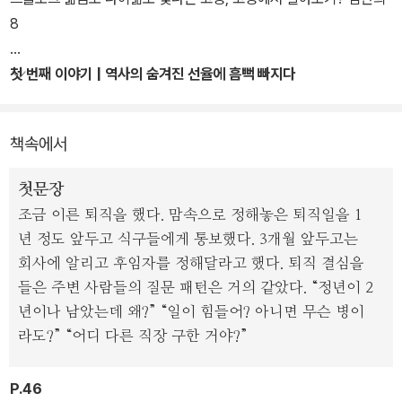
탐색하고 사람들을 만났다. 개실마을 점필재 김종직 선생의 종택을
8
지키는 종손, 가야금을 만드는 명장, 빈집을 수리하며 고령을 바꾸어
가고 있는 청년, 시골에서 작은 영화관을 만들어가는 영화인 등 다양
첫 번째 이야기 | 역사의 숨겨진 선율에 흠뻑 빠지다
한 사람들을 만나서 그들의 이야기를 들었다.
고령 문화관광해설사
책속에서
고령을 찾은 신중년들은 단순한 여행이나 관광을 넘어 지역과 인연을
맺고 지역 문제를 함께 풀어보려는 지역 팬슈머(fan+consumer)를
첫문장
지향한다. 또한 신중년들이 가진 전문성이나 인적 네트워크가 지역의
조금 이른 퇴직을 했다. 맘속으로 정해놓은 퇴직일을 1
마을, 청년과 만나 시너지를 낼 수 있는 방법도 함께 고민했다. 신중년
년 정도 앞두고 식구들에게 통보했다. 3개월 앞두고는
입장에서는 인생 후반 새로운 활동 무대를, 지역은 새로운 인적자원
회사에 알리고 후임자를 정해달라고 했다. 퇴직 결심을
을 얻게 되는 것이다.
들은 주변 사람들의 질문 패턴은 거의 같았다. “정년이 2
년이나 남았는데 왜?” “일이 힘들어? 아니면 무슨 병이
<고령에서 살아보기>는 지난 2020년 발간했던 <남원에서 살아보
라도?” “어디 다른 직장 구한 거야?”
기>, 2022년 발간했던 <강릉에서 살아보기>, 2023년에 발간했던
<인제에서 살아보기>에 이은 ‘여행처럼 시작하는 지역살이 가이드
P.46
북’ 시리즈의 네 번째 책이다.