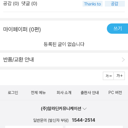
공감 (
0
)
댓글 (0)
적 진실을 외부에 남기는 일인지도 모른다. 흘러간 시간, 특유의
언어와 몸짓, 생각, 마음 등 한 사람의 비물질적 요소를 타인이라
는 정신적 공간에 새기는 것이다. 이때 ‘나는 이렇게 살고 싶어요‘
쓰기
마이페이퍼 (0편)
내지 ‘나는 이렇게 살고 싶지 않아요‘와 같은 내 삶의 지향점을 나
의 증인도 알게 되는데, 증인은 내가 어떻게 그러한 지향을 드러
등록된 글이 없습니다
내며 살아가는지 지켜보게 된다. 마리아는 그렇게 나의 증인이 되
어주고 있다. 마리아가 늘 응원하며 지켜보고 있기에, 나는 더 힘
반품/교환 안내
내어 살아가게 된다. 깜깜한 암흑 속에서 홀로 촛불을 켜고 있었
는데 이제는 다른 누군가가 내 촛불을 받아 그 불로 내 주위를 밝
혀주고 있는 것 같다. 결국 삶의 증인을 세우는 일은, 함께 살아가
는 일인 것이다.- P186우울함이 밀려올 때면 머릿속에 저장된 모
로그인
전체 메뉴
회사 소개
출판사 안내
PC 버전
든 기억 중에 불행했던 것만 쏙 꺼내 다시 펼쳐봤다. 자책하고 부
정하고 억울해하고 연민했다. 나쁜 기억을 소환할 때마다 그 기억
(주)알라딘커뮤니케이션
은 더 진하게 살아나 현재에도 그늘을 내렸다. 기형도 시인의 시
1544-2514
일반문의 (발신자 부담)
처럼, 나는 미친 듯 사랑을 찾아 헤맸을지언정 단 한번도 스스로