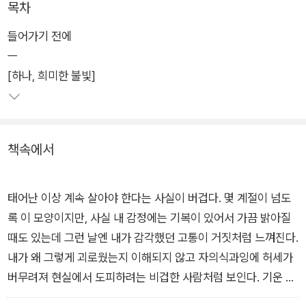
목차
선택하고 있다”는 사실이 당연하지 않았기에, ‘살아야 할 이유는
들어가기 전에
무엇일까’라는 문제는 한동안 그를 사로잡았다.
ㅡ
[하나, 희미한 불빛]
2021년 4월 12일, 보선은 ‘장례식’을 올렸다. 초대받은 ‘하객’들
은 기꺼이 보선의 유튜브 라이브 장례식에 참석해 ‘축하의 말’을
전했다. 보선은 이런 ‘별스러운 이별 의식’을 통해 무엇을 이루고
싶었을까? 그리고 무엇을 얻었을까? 『나의 장례식에 어서 오세
책속에서
요』에 그런 해답이 담겨 있을지는 확실하지 않지만, 보선은 단지
“나는 이렇게 살아냈답니다.” 하고 말하고 싶었다.
태어난 이상 계속 살아야 한다는 사실이 버겁다. 몇 계절이 넘도
록 이 모양이지만, 사실 내 감정에는 기복이 있어서 가끔 밝아질
때도 있는데 그런 날엔 내가 감각했던 고통이 거짓처럼 느껴진다.
내가 왜 그렇게 괴로웠는지 이해되지 않고 자의식과잉에 허세가
버무려져 현실에서 도피하려는 비겁한 사람처럼 보인다. 기운 없
이 이불 속에 있을 때든 생기가 차올라 움직일 때든, 어느 때든 나