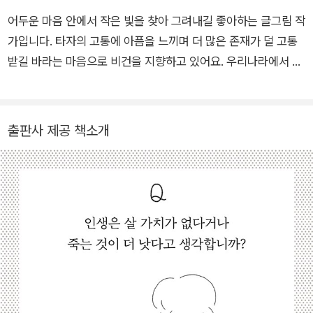
온다.
어떤 모습이건 용기내어 자기답게 살아가려는 사람의 모습에는
어두운 마음 안에서 작은 빛을 찾아 그려내길 좋아하는 글그림 작
‘왜 살아야 할까?’라는 질문을 품고 사는 분들께 이 책을 추천한
보는 이를 제자리로 돌려놓는 힘이 있다. 별이 항상 거기에 있듯
가입니다. 타자의 고통에 아픔을 느끼며 더 많은 존재가 덜 고통
다. 다만 이 책이 그 이유를 알려주진 않는다. 대신, 이 책을 읽는
이 말이다.
받길 바라는 마음으로 비건을 지향하고 있어요. 우리나라에서 처
동안에는 살아있다는 감각을 기분 좋게 음미할 수 있을 것이다.
음 출간된 비거니즘 책 『나의 비거니즘 만화』와 적당히 적적함의
멋을 담은 『적적한 공룡 만화』를 쓰고 그렸어요. 인스타그램@un
derstaim
출판사 제공 책소개