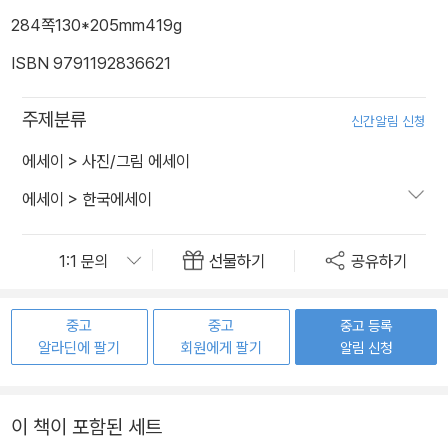
284쪽
130*205mm
419g
ISBN 9791192836621
주제분류
신간알림 신청
에세이
>
사진/그림 에세이
에세이
>
한국에세이
선물하기
공유하기
중고
중고
중고 등록
알라딘에 팔기
회원에게 팔기
알림 신청
이 책이 포함된 세트