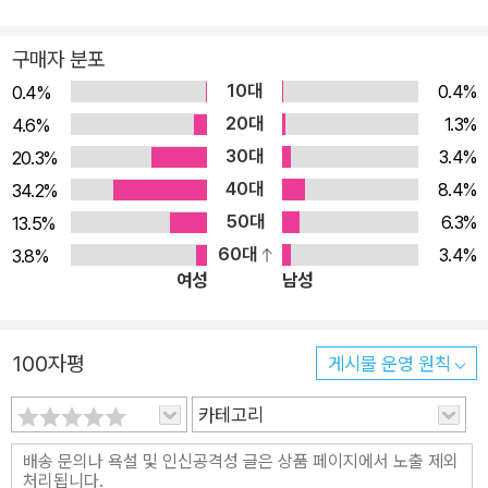
가 돌베개에서 출간되었다. 『나의 비거니즘 만화』, 『적적한 공룡
구매자 분포
만화』에 이은 세 번째 작품이다. ‘죽음’이란 어쩌면 굉장히 단순하
10대
0.4%
면서도, 또 모호하기 그지없는 개념이다. 태어난 이상 누구나 죽
0.4%
20대
는다. 하지만 사회적으로, 의학적으로, 생물학적으로, 제도적으
1.3%
4.6%
로, 개인적으로, 철학적으로, 인간적(?)으로… 바라보는 죽음의
30대
3.4%
20.3%
양상은 다양하다. 그게 죽음(과 삶)에 대한 사유를 복잡하고 혼란
40대
8.4%
34.2%
스럽게 만든다. 누구나 그렇듯, 작가인 보선도 인생의 어느 시점
50대
6.3%
13.5%
에서 죽음에 대해 고민했다. 우울증을 앓기도 했던 탓일까, 그는
60대
3.4%
3.8%
여성
남성
“태어난 이상 계속 살아야 한다는 사실이 버겁다”고 느꼈고, “나
자신이 뜬구름 같다”고 여기기도 했다. 그에게는 “삶과 죽음의
선택지 앞에서 계속 삶을 선택하고 있다”는 사실이 당연하지 않
100자평
게시물 운영 원칙
았다. 어떻게 보면, ‘살아있다’는 것은 지극히 소극적인 행위 아닐
까? 숨을 쉬려 애쓰지 않아도, 심장이 뛰게 노력하지 않아도 우리
카테고리
는 살아있으니 말이다. 오히려 죽으려 시도한다는 것이 더 적극적
인 행위로 느껴질 정도다. ‘살아있다는 것’은 보선과 같은 건강한