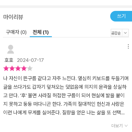
이라는 해답? 『나의 장례식에 어서 오세요』라는, 그림과 글이 교
차되는, 또는 어우러지는 그림에세이 한 권을 얻은 것은 확실하
쓰기
마이리뷰
다.
구매자 (0)
전체 (1)
메뉴
호호
2024-07-17
나 자신이 뜬구름 같다고 자주 느낀다. 열심히 키보드를 두들기며
글을 쓰다가도 갑자기 덮쳐오는 덧없음에 의지의 윤곽을 상실하
고 만다. ‘후‘ 불면 사라질 허접한 구름이 되어 현실에 발을 붙이
지 못하고 둥둥 떠다니곤 한다. 가족의 절대적인 헌신과 사랑은
이런 나에게 무게를 실어준다. 질량을 얻은 나는 삶을 또 선택한
다.- P89결핍에서 욕망이 자라나듯 세상의 빈틈에서 꿈이 생겨
더보기
난다.- P180서로의 삶에 증인이 된다는 건 아마도 그 사람의 내