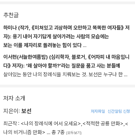
추천글
하미나 (작가, 《미쳐있고 괴상하며 오만하고 똑똑한 여자들》 저
자):
용기 내어 자기답게 살아가려는 사람의 모습에는
보는 이를 제자리로 돌려놓는 힘이 있다
소박하고도 야심 없는 이 그림에세이를 읽는 동안 나는 보선이 어
이서현(서늘한여름밤) (심리학자, 블로거, 《어차피 내 마음입니
떤 방식으로 유일무이하고 독특한 예술가인지 완전히 납득했다.
다》 저자):
‘왜 살아야 할까?’라는 질문을 품고 사는 분들께
보선은 주인공의 자리를 차지하지 않아도 충만한 존재다. 화려하
살아있는 동안 나의 장례식을 치뤄보는 것. 보선은 누구나 한 번
게 치장하고, 소리쳐 목소리를 높이고, 몸집을 부풀리며 존재감을
쯤 생각해보지만 시도하지는 못하는 일에 도전한다.
뽐내는 사람들 틈에서 그는 조용히 자기 자신이 되어간다. 너도
장례식 음악을 고르고, 버킷리스트를 하나씩 지워가는 일은 마치
나도 주인공이려는 세상에서, 희미한 존재감을 자랑하며 끊임없
저자 소개
여행 준비처럼 설레 보인다! 죽음과 장례식에 대해 생각하다 보니
이 타인에게 감탄하는 사람이라니, 이 사람의 옅음이 그를 귀하고
오히려 내 일상의 무게가 슬쩍 가벼워지는 거 같기도 하다. 아무
지은이:
보선
저자파일
신간알림 신청
특별하게 만든다.
리 힘든 일이라도 우리가 살아있음을 막을 순 없다. 아직 죽지 않
최근작 :
<나의 장례식에 어서 오세요>
,
<적적한 공룡 만화>
,
<
물론, 자기 자신이 되어가는 길은 쉽지만은 않다. 그러나 그림을
고 살아있다는 것만으로도 이상한 배짱과 용기가 스멀스멀 올라
나의 비거니즘 만화>
… 총 7종
그리면 이상하게도 희망을 말하게 된다는 보선의 말처럼, 그것이
(모두보기)