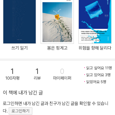
엇인가요? 『나의 비거니즘 만화』로 2만이 넘는 독자를 성공적으
로 ‘비거니즘’veganism의 세계로 안내한 보선의 신작 그림에세
이. 누구나 그렇듯, 작가인 보선도 인생의 어느 시점에 죽음에 대
해 고민했다. 우울증을 앓기도 했던 탓일까, 그는 “태어난 이상
계속 살아야 한다는 사실이 버겁다”고 느꼈고, “나 자신이 뜬구
름 같다”고 여기기도 했다. 그에게는 “삶과 죽음의 선택지 앞에
서 계속 삶을 선택하고 있다”는 사실이 당연하지 않았기에, ‘살아
쓰기 일기
봄은 핑계고
위험을 향해 달리다
야 할 이유는 무엇일까’라는 문제는 한동안 그를 사로잡았다. 20
21년 4월 12일, 보선은 ‘장례식’을 올렸다. 초대받은 ‘하객’들은
읽고 싶어요 11명
1
1
0
기꺼이 보선의 유튜브 라이브 장례식에 참석해 ‘축하의 말’을 전
읽고 있어요 3명
했다. 보선은 이런 ‘별스러운 이별 의식’을 통해 무엇을 이루고 싶
100자평
리뷰
마이페이퍼
읽었어요 5명
었을까? 그리고 무엇을 얻었을까? 『나의 장례식에 어서 오세요』
에 그런 해답이 담겨 있을지는 확실하지 않지만, 보선은 단지 “나
이 책에 내가 남긴 글
는 이렇게 살아냈답니다.” 하고 말하고 싶었다. “우리에게 주어진
로그인하면 내가 남긴 글과 친구가 남긴 글을 확인할 수 있습니
가장 확실한 미래는 죽음이야, 그러니까…” 2만이 넘는 독자를
다.
로그인하기
‘비거니즘’veganism의 세계로 안내한 보선의 신작 그림에세이