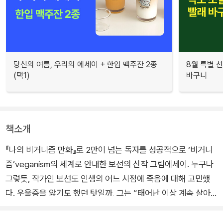
당신의 여름, 우리의 에세이 + 한입 맥주잔 2종
8월 특별 선
(택1)
바구니
책소개
『나의 비거니즘 만화』로 2만이 넘는 독자를 성공적으로 ‘비거니
즘’veganism의 세계로 안내한 보선의 신작 그림에세이. 누구나
그렇듯, 작가인 보선도 인생의 어느 시점에 죽음에 대해 고민했
다. 우울증을 앓기도 했던 탓일까, 그는 “태어난 이상 계속 살아
야 한다는 사실이 버겁다”고 느꼈고, “나 자신이 뜬구름 같다”고
여기기도 했다. 그에게는 “삶과 죽음의 선택지 앞에서 계속 삶을