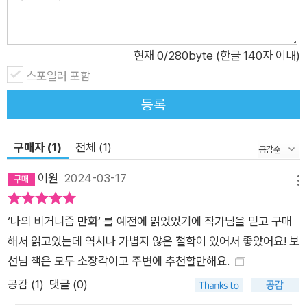
젊은이에게는 어쩌면 지극히 자연스럽고 당연한 일이었을 텐데
도 ‘죽음을 어떻게 받아들여야 할까’ 또는 ‘살아야 할 이유는 무엇
일까’라는 문제는 한동안 그를 사로잡았다. 2021년 4월 12일, 보
현재
0
/280byte (한글 140자 이내)
선은 ‘장례식’을 올렸다. “우리에게 주어진 가장 확실한 미래는
스포일러 포함
죽음이니, 우리가 서로에게 할 수 있는 가장 확실한 약속 또한 아
등록
마 장례식일 것”이라는, 마치 어느 철학자의 아포리즘 같은 친구
의 말이 이끌어낸 결과물이었다. 장례식을 올리기에 앞서 보선은
구매자 (1)
전체 (1)
사랑하는 이들에게 초대장을 보냈다. 초대장을 받은 이들은 기꺼
이 보선이 유튜브 라이브로 진행하는 온라인 장례식에 함께했다.
이원
2024-03-17
메뉴
그리고 ‘안녕’을 보내며 ‘축하의 말’을 남겼다. (이날 진행한 장례
식 라이브 영상은 아직 유튜브*에 남아 있으며, ‘하객’들이 남긴
‘나의 비거니즘 만화‘ 를 예전에 읽었었기에 작가님을 믿고 구매
축하의 말은 책 속의 「방명록」에 옮겨두었다.) 보선은 이런 ‘별스
해서 읽고있는데 역시나 가볍지 않은 철학이 있어서 좋았어요! 보
러운 이별 의식’을 통해 무엇을 이루고 싶었을까? 그리고 무엇을
선님 책은 모두 소장각이고 주변에 추천할만해요.
얻었을까? 삶에 대한 빛나는 통찰? 한번 죽어보았다는 경험적 경
공감 (
1
)
댓글 (0)
험? 죽음을 잘 준비하고 있다는 자신감? 잘 사는 것이 잘 죽는 것