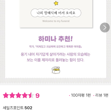
9
100자평 1편
리뷰 1편
세일즈포인트
502