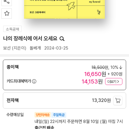
소득공제
나의 장례식에 어서 오세요
보선
(지은이)
돌베개
2024-03-25
종이책
18,500
원,
10%
16,650
원
+ 920원
14,153
원
카드최대혜택가
더보기
전자책
13,320
원
수령예상일
양탄자배송
주말특급
내일(일) 22시까지 주문하면 8월 10일 (월) 아침 7시
출근전 배송