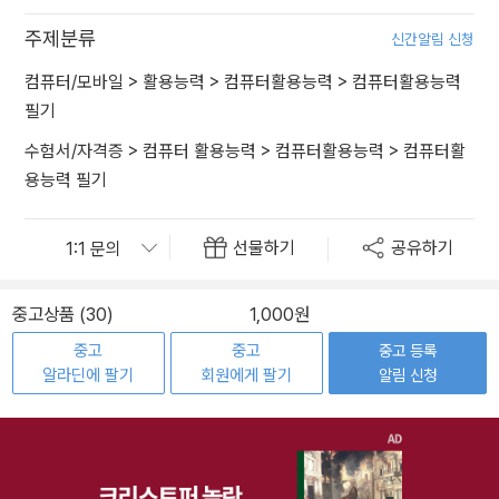
주제분류
신간알림 신청
컴퓨터/모바일
>
활용능력
>
컴퓨터활용능력
>
컴퓨터활용능력
필기
수험서/자격증
>
컴퓨터 활용능력
>
컴퓨터활용능력
>
컴퓨터활
용능력 필기
선물하기
공유하기
중고상품 (30)
1,000원
중고
중고
중고 등록
알라딘에 팔기
회원에게 팔기
알림 신청