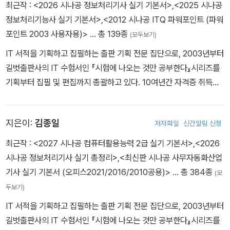
최근작 :
<2026 시나공 정보처리기사 실기 기본서>
,
<2025 시나공
정보처리기능사 실기 기본서>
,
<2012 시나공 ITQ 파워포인트 (파워
포인트 2003 사용자용)>
… 총 139종
(모두보기)
IT 서적을 기획하고 집필하는 출판 기획 전문 집단으로, 2003년부터
길벗출판사의 IT 수험서인 『시험에 나오는 것만 공부한다』시리즈를
기획부터 집필 및 편집까지 총괄하고 있다. 10여년간 자격증 취득에
관한 교육,연구,집필에 몰두해 온 강윤석 실장을 중심으로 IT 자격증
시험의 분야별 전문가들이 모여 IT 수험서의 수준을 한 단계 높이기
지은이:
김종일
저자파일
신간알림 신청
위한 다양한 연구와 집필 활동에 전념하고 있다.
최근작 :
<2027 시나공 컴퓨터활용능력 2급 실기 기본서>
,
<2026
시나공 정보처리기사 실기 총정리>
,
<최신판 시나공 사무자동화산업
기사 실기 기본서 (오피스2021/2016/2010공용)>
… 총 384종
(모
두보기)
IT 서적을 기획하고 집필하는 출판 기획 전문 집단으로, 2003년부터
길벗출판사의 IT 수험서인 『시험에 나오는 것만 공부한다』시리즈를