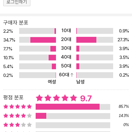
로그인하기
의 궁금증을 교제에 100% 반영하였습니다. 최대한 단시간에 취득할
수 있도록 구성되어 있습니다. 지금까지 출제된 모든 기출문제를 통
구매자 분포
계적으로 분석하여 시험에 나오는 것만 골라 161개의 섹션, 537개의
10대
0.9%
2.2%
필드로 정리하였습니다. 정말 공부할 시간이 없는 수험생을 위해 지
20대
27.3%
34.7%
금까지 컴활 1급 시험에 출제된 2,400 문제 중 66.4%가 출제된 부
30대
3.9%
7.7%
분만 따로 뽑아 〈시험에 꼭 나오는 섹션 58가지〉로 정리하였습니다.
40대
학습 방향이 제시되어 있습니다. 교재에 수록된 내용 및 학습 방향을
3.5%
10.1%
파악하지 못한 채 무작정 공부하는 것은 비효율적입니다. ‘전문가의
50대
3.9%
5.4%
조언’, ‘잠깐만요’ 등의 코너를 두어 “지금 이 내용을 왜 공부 하는
60대
0.2%
0.2%
여성
남성
지?”, “어느 부분이 중요한지?”, “내용을 이해하는데 더 효율적인 방
법은 없는지?” 등 옆에서 선생님이 지도하는 것처럼 친절한 가이드라
9.7
평점 분포
인을 제공했습니다. 스프레드시트와 데이터베이스 과목은 실습이 중
요하지 않나요? 스프레드시트와 데이터베이스 과목은 실습과 병행하
85.7%
지 않으면 이해하기 어렵습니다. 이 책은 기본 이론 설명 외에 각종 예
14.3%
제, 따라하기 실습 과정이 함께 수록되어 있습니다. 실습과 이론을 병
0%
행하기 때문에 이해가 훨씬 빠릅니다. 수험생을 위한 아주 특별한 서