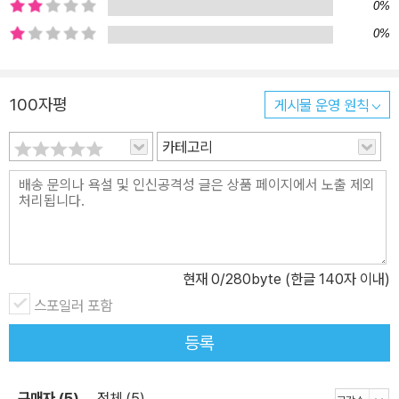
0%
비스가 제공됩니다. - 실기시험을 위한 저자 특강에 무료로 참여할 수
0%
있는 쿠폰이 들어 있습니다. - 정기 시험 1주 전에 〈최신기출문제 3회
분과 자세한 해설〉, 〈최신 출제 경향을 반영한 모의고사 1회분과 자세
한 해설〉이 제공됩니다. - 수험생 지원센터에서는 웹(www.sinagon
100자평
게시물 운영 원칙
g.co.kr), 이메일(qna@gilbut.co.kr), 전화(02-323-0922/월~
카테고리
금, 오후1~5시)를 이용한 질문에 대해 빠른 시간 내에 답변해 드립니
다. - 시나공 카페 묻고 답하기에 올린 질문에 답변이 달리면 문자 메
시지(SMS)로 알려드립니다. 동영상 강좌 3만 원 할인쿠폰을 제공합
니다. 혼자서 공부할 수 있도록 최대한 쉽고 자세하게 설명했습니다.
그래도 공부하기 힘들면 동영상 강좌를 이용하세요. 할인된 가격으로
명쾌한 저자 직강을 들을 수 있습니다.
현재
0
/280byte (한글 140자 이내)
스포일러 포함
등록
구매자 (5)
전체 (5)