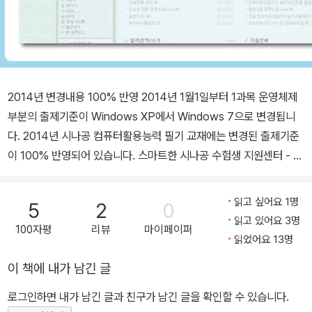
2014년 변경내용 100% 반영 2014년 1월1일부터 1과목 운영체제
부분의 출제기준이 Windows XP에서 Windows 7으로 변경됩니
다. 2014년 시나공 컴퓨터활용능력 필기 교재에는 변경된 출제기준
이 100% 반영되어 있습니다. 스마트한 시나공 수험생 지원센터 - 스
마트 폰으로 QR코드를 찍으면 시나공 수험생 지원센터에 바로 접속
할 수 있습니다. 이젠 혼자 공부하지 마세요. 시나공만의 토막강의가
읽고 싶어요 1명
5
2
0
QR코드로 제공됩니다. - 책 속의 QR코드를 스마트폰으로 찍기만 하
읽고 있어요 3명
100자평
리뷰
마이페이퍼
면 언제든지 시나공 저자의 속 시원한 동영상 강의를 시청할 수 있습
읽었어요 13명
니다. - 스마트폰이 없을 경우에는 홈페이지를 통해 동영상 강의를 시
이 책에 내가 남긴 글
청할 수 있습니다. 시간이 부족한 수험생들의 궁금증 완전 해결! 시나
공 홈페이지(www.sinagong.co.kr)에 10년간 쌓인 30만 회원들의
로그인하면 내가 남긴 글과 친구가 남긴 글을 확인할 수 있습니다.
질문과 답변 데이터를 철저하게 분석하여 1분 1초가 아까운 수험생들