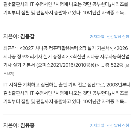
길벗출판사의 IT 수험서인 『시험에 나오는 것만 공부한다』시리즈를
기획부터 집필 및 편집까지 총괄하고 있다. 10여년간 자격증 취득에
관한 교육,연구,집필에 몰두해 온 강윤석 실장을 중심으로 IT 자격증
시험의 분야별 전문가들이 모여 IT 수험서의 수준을 한 단계 높이기
지은이:
김용갑
저자파일
신간알림 신청
위한 다양한 연구와 집필 활동에 전념하고 있다.
최근작 :
<2027 시나공 컴퓨터활용능력 2급 실기 기본서>
,
<2026
시나공 정보처리기사 실기 총정리>
,
<최신판 시나공 사무자동화산업
기사 실기 기본서 (오피스2021/2016/2010공용)>
… 총 522종
(모
두보기)
IT 서적을 기획하고 집필하는 출판 기획 전문 집단으로, 2003년부터
길벗출판사의 IT 수험서인 『시험에 나오는 것만 공부한다』시리즈를
기획부터 집필 및 편집까지 총괄하고 있다. 10여년간 자격증 취득에
관한 교육,연구,집필에 몰두해 온 강윤석 실장을 중심으로 IT 자격증
시험의 분야별 전문가들이 모여 IT 수험서의 수준을 한 단계 높이기
지은이:
김유홍
저자파일
신간알림 신청
위한 다양한 연구와 집필 활동에 전념하고 있다.