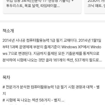
취업 성공 3트랙(전문직· IT· 현장형 기술직) +
2030이 가
투두리스트, 목표 달력, 타임테이블...
크닉 매트.
책소개
2014년 시나공 컴퓨터활용능력 1급 필기 교재이다. 2014년 1월1일
부터 1과목 운영체제 부분의 출제기준이 Windows XP에서 Windo
ws 7으로 변경된다. 지금까지 출제된 모든 기출문제를 통계적으로
분석하여 시험에 나오는 것만 골라 161개의 섹션, 537개의 필드로
정리하였다. 또한 공부할 시간이 부족한 수험생을 위해 지금까지 컴
활 1급 시험에 출제된 2,400 문제 중 66.4%가 출제된 부분만 따로
목차
뽑아 〈시험에 꼭 나오는 섹션 58가지〉로 정리하였다.
# 전문가가 분석한 컴퓨터활용능력 1급 필기 시험 경향과 대책 - 별
지
# 시험에 꼭 나오는 섹션 58가지 - 별지