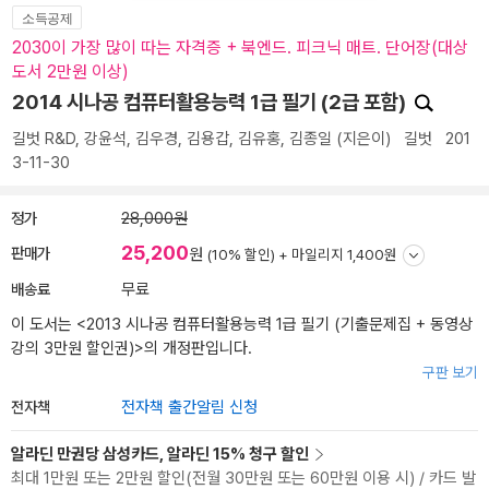
소득공제
2030이 가장 많이 따는 자격증 + 북엔드. 피크닉 매트. 단어장(대상
도서 2만원 이상)
2014 시나공 컴퓨터활용능력 1급 필기 (2급 포함)
길벗 R&D
,
강윤석
,
김우경
,
김용갑
,
김유홍
,
김종일
(지은이)
길벗
201
3-11-30
정가
28,000원
25,200
판매가
원
(10% 할인) +
마일리지 1,400원
배송료
무료
이 도서는 <
2013 시나공 컴퓨터활용능력 1급 필기 (기출문제집 + 동영상
강의 3만원 할인권)
>의 개정판입니다.
구판 보기
전자책
전자책 출간알림 신청
알라딘 만권당 삼성카드, 알라딘 15% 청구 할인
최대 1만원 또는 2만원 할인(전월 30만원 또는 60만원 이용 시) / 카드 발