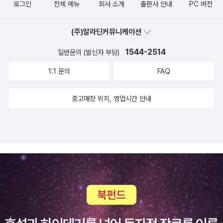
로그인
전체 메뉴
회사 소개
출판사 안내
PC 버전
(주)알라딘커뮤니케이션
1544-2514
일반문의 (발신자 부담)
1:1 문의
FAQ
중고매장 위치, 영업시간 안내