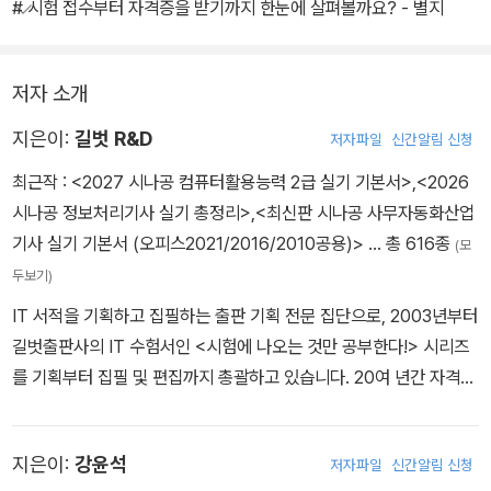
# 시험 접수부터 자격증을 받기까지 한눈에 살펴볼까요? - 별지
저자 소개
지은이:
길벗 R&D
저자파일
신간알림 신청
최근작 :
<2027 시나공 컴퓨터활용능력 2급 실기 기본서>
,
<2026
시나공 정보처리기사 실기 총정리>
,
<최신판 시나공 사무자동화산업
기사 실기 기본서 (오피스2021/2016/2010공용)>
… 총 616종
(모
두보기)
IT 서적을 기획하고 집필하는 출판 기획 전문 집단으로, 2003년부터
길벗출판사의 IT 수험서인 <시험에 나오는 것만 공부한다!> 시리즈
를 기획부터 집필 및 편집까지 총괄하고 있습니다. 20여 년간 자격증
취득에 관한 교육, 연구, 집필에 몰두해 온 강윤석 대표를 중심으로 I
T 자격증 시험의 분야별 전문가들이 모여 국내 IT 수험서의 수준을
지은이:
강윤석
저자파일
신간알림 신청
한 단계 높이기 위한 다양한 연구와 집필 활동에 전념하고 있습니다.