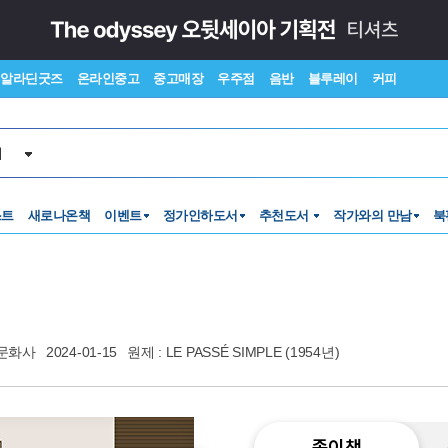
알라딘굿즈
온라인중고
중고매장
우주점
음반
블루레이
커피
서
스트
새로나온책
이벤트
정가인하도서
추천도서
작가와의 만남
북
문화사
2024-01-15
원제 : LE PASSÉ SIMPLE (1954년)
종이책