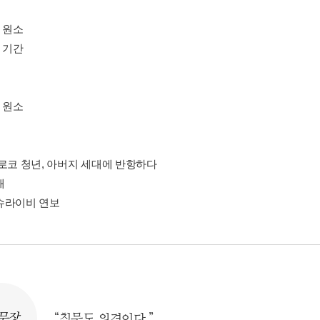
 원소
 기간
 원소
모로코 청년, 아버지 세대에 반항하다
개
슈라이비 연보
문장
“침묵도 의견이다.”