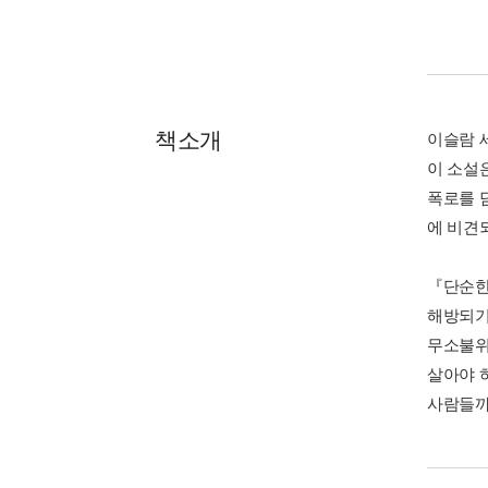
책소개
이슬람 
이 소설
폭로를 
에 비견
『단순한
해방되기
무소불위
살아야 
사람들까