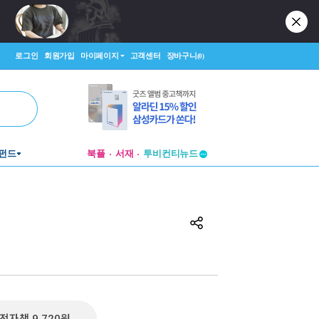
로그인
회원가입
마이페이지
고객센터
장바구니
(0)
투비컨티뉴드
펀드
북플
서재
창작플랫폼
투비컨티뉴드