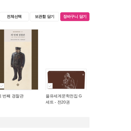
전체선택
보관함 담기
장바구니 담기
세 번째 경찰관
을유세계문학전집 G
세트 - 전20권