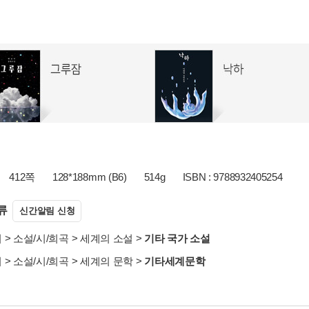
412쪽
128*188mm (B6)
514g
ISBN : 9788932405254
류
신간알림 신청
서
>
소설/시/희곡
>
세계의 소설
>
기타 국가 소설
서
>
소설/시/희곡
>
세계의 문학
>
기타세계문학