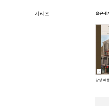
시리즈
을유세
감성 여