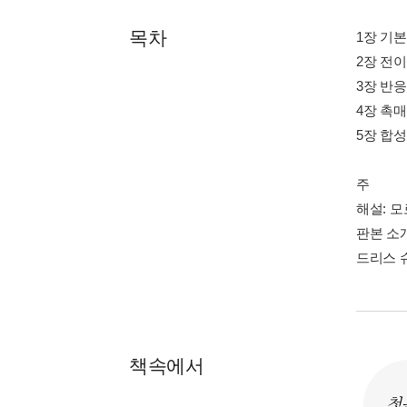
목차
1장 기본
2장 전이
3장 반응
4장 촉매
5장 합성
주
해설: 
판본 소
드리스 
책속에서
첫