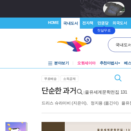
HOME
전자책
만권당
외국도서
국내도서
첫달무료
국내도
분야보기
오뒷세이아
추천마법사
베
무료배송
소득공제
단순한 과거
을유세계문학전집 131
|
드리스 슈라이비
(지은이),
정지용
(옮긴이)
을유