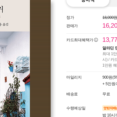
정가
18,000
16,2
판매가
13,7
카드최대혜택가
알라딘 
최대 1만
시) / 
1만원 
마일리지
900원(5
+ 5만원
배송료
무료
수령예상일
양탄자배
밤 10