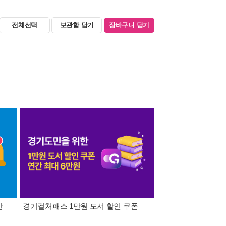
전체선택
보관함 담기
장바구니 담기
간
경기컬처패스 1만원 도서 할인 쿠폰
삼성카드가 쏜다! 알라