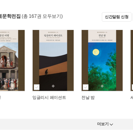
계문학전집
(총 167권 모두보기)
신간알림 신청
행
잉글리시 페이션트
전날 밤
더보기