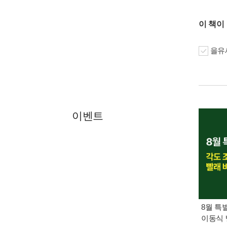
이 책이
을유세
이벤트
8월 특
이동식 