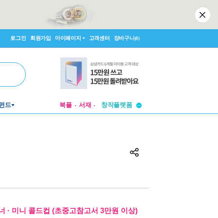
로그인
회원가입
마이페이지
고객센터
장바구니
(0)
투비컨티뉴드
펀드
북플
서재
창작플랫폼
투비컨티뉴드
 · 미니 콜드컵 (초중고참고서 3만원 이상)