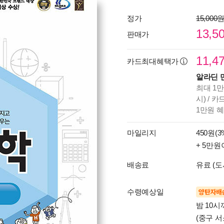
정가
15,000
13,5
판매가
11,4
카드최대혜택가
알라딘 
최대 1만
시) / 
1만원 
마일리지
450원(3
+ 5만원
배송료
유료 (도
수령예상일
양탄자배
밤 10
(중구 서