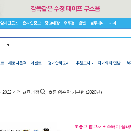
알라딘굿즈
온라인중고
중고매장
우주점
음반
블루레이
커피
서
스트
새로나온책
이벤트
정가인하도서
추천도서
작가와의 만남
북
- 2022 개정 교육과정
초등 왕수학 기본편 (2026년)
|
초중고 참고서 + 스터디 플래너