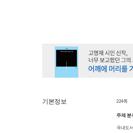
기본정보
224쪽
주제 분
국내도