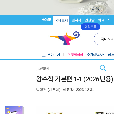
HOME
전자책
만권당
외국도서
국내도서
첫달무료
국내도
분야보기
오뒷세이아
추천마법사
베
소득공제
왕수학 기본편 1-1 (2026년용)
박명전
(지은이)
에듀왕
2023-12-31