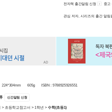
전자책 출간알림 신청
중고
관심 저자, 시리즈의 출간 알
224*304mm
605g
ISBN : 9788925926551
류
신간알림 신청
서
>
초등학교참고서
>
1학년
>
수학(초등1)