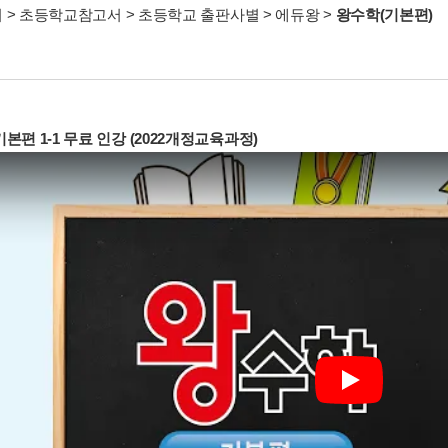
서
>
초등학교참고서
>
초등학교 출판사별
>
에듀왕
>
왕수학(기본편)
본편 1-1 무료 인강 (2022개정교육과정)
Play