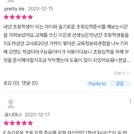
pretty iris
2023-12-15
내년 초등학생이 되는 아이와 슬기로운 초등입학준비를 해보는시간
을 가져보았어요.교재를 쓰신 이은경 선생님은15년간 초등학생들을
지도하셨던 교사로20년 가까이 쌓아온 교육정보와경험을 나누기위
해 강연도 하셨더라구요😃아이가 외동이다보니 초등입학을 위해 무
엇을 준비해야할지조금 막막했는데 도움이 많이 되었어요😆<한글
읽기>에 대한 학습교재였어요.한글읽기는 아이에게 부담스럽고두려
더보기
운 숙제가 될 수 있으니책 읽기에 익숙하지 않다면, 더듬 더듬 한 글자
공감 (
0
)
댓글 (0)
씩 읽을 때마다 크게 칭찬해 주세요.여기서 중요한점☝️억지로 읽어보
게 시키거나 읽지 못했다고 혼내지 말래요.책을 잘 읽는 아이라면, 천
천히 큰 소리로 읽도록 유도해 주세요.자신만만 1학년 시리즈 한글읽
메뉴
기에는초1 교육과정 교과내용이 수록되어있어아이들이 읽으면서 교
유니아니
2023-12-17
과내용을 미리 배워보기에도 좋겠더라구요.하루10분으로 받침없는
낱말로 시작해서스스로 읽는 연습을 통해읽기에 자신감을 가지기 딱
《 슬기로운 초등 입학 준비를 위한 자신만만 1학년 》시리즈의 두 번