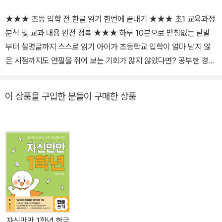
루가 문장이 된다》 등 80여 권이 있으며 번역한 책으로는 《무례한 친
★★★ 초등 입학 전 한글 읽기 한번에 끝내기 ★★★ 초1 교육과정
구가 생겼어요》, 《작은 걱정이 마음속에 살아요》 등이 있다.
분석 및 교과 내용 완전 정복 ★★★ 하루 10분으로 받침없는 낱말
부터 설명글까지 스스로 읽기 아이가 초등학교 입학이 얼마 남지 않
은 시점까지도 연필을 쥐어 보는 기회가 많지 않았다면? 공부한 경험
이 적거나 공부에 큰 흥미를 느끼지 않는다면? 새로운 것을 배울 때
시간이 걸리는 편이라면? 아이가 아직 초등학교 1학년 교육과정을 소
이 상품을 구입한 분들이 구매한 상품
화할 수 있을 만한 기초가 닦여있지 않다면, 무엇부터 하는 것이 가장
적절할까. 이때 할 수 있는 일은 준비 운동이다. 학습 활동을 본격적으
로 하기 전, 학습 활동의 맛을 조금씩 보며 준비 운동을 하는 것이다.
준비 운동만 잘해도 초등학교 입학 준비로는 충분하다. 『자신만만 1
학년』은 예비 초등생의 준비 운동을 위해 기획되었다. 초등학교 1학
년 교육과정을 분석한 것을 토대로 예비 초등생의 수준에 맞추어 내
용을 구성했다. 아이는 초등 첫 1년에 배울 내용을 아주 가볍게 훑어
보면서 앞으로 배우게 될 내용이 무엇인지 한 번 쓱 경험할 수 있다.
특히 ‘한글 읽기’ 편에서는 아이가 초등학교 1학년 국어 교과서에 나
자신만만 1학년 한글