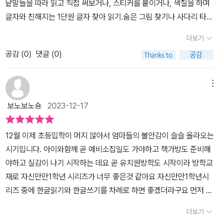
낱말들을 따라 읽고 직접 써보거나, 스티커를 붙이거나, 색칠을 하며
글자와 친해지는 1단원 글자 찾아 읽기.숨은 그림 찾기나 사다리 타기
같은 재미있는 활동으로 낱말을 완성할 수 있는 2단원 낱말 완성하고
더보기
읽기.의성어, 의태어 스티커에 따라 읽기를 제일 재밌어했던 3단원
공감 (
0
)
댓글 (0)
문장 완성하고, 소리 내어 읽기.읽어보기 너무 아름다운 글들과 학교
생활에 유용한 문장들로 구성된 4단원 긴 글 소리 내어 읽기와 5단원
장면 읽고 간단한 문제 풀기까지. 단계별로 다양하고 재미있게 읽기
메뉴
활동을 해 볼 수 있게 구성되어 있다.겹받침 발음은 잘못하는 게 몇 개
보노보노숑
2023-12-17
있어 하나씩 가르쳐주며 함께 해보니 좋았다. 한글읽기 책을 자신있
게 마치고 나니 한글쓰기책이 더 기대가 되네.다섯 살 둘째도 형아따
12월 이제 초등입학이 머지 않아서 엄마들의 불안감이 슬슬 올라오는
라 띄엄띄엄 읽어보는데 좋은 구성이라, 예비초등학생이 아니더라도
시기입니다. 아이와함께 곧 예비소집일도 가야하고 책가방도 준비해
읽기에 관심있는 미취학 어린이들이 따라 해보기 좋은 책이다. 더도
야하고 실감이 나기 시작하는 데요 곧 유치원방학도 시작이라 방학교
말고 덜도말고 하루 10분씩 꾸준히! 재미있게! 해보면 이번 겨울 읽기
재로 자신만만1학년 시리즈가 너무 좋은것 같아요 자신만만1학년시
도사가 되어있을 것 같다. ‼️초등학교 입학 전 마지막 겨울방학.자신
리즈 중에 한글읽기와 한글쓰기를 차례로 하면 좋겠더라구요 먼저 한
만만 시리즈 공통학습으로 자신감도 업! 성취감도 업! 시키는 기회를
글읽기부분을 살펴 보았는데 받침없는 글자부터 복잡한 글자까지 읽
가져보길 권한다. *출판사로부터 도서를 제공받아 아이와 함께 체
더보기
기연습을할수있도록 되어있고 쓰기위주가 아니기 때문에 문제들도