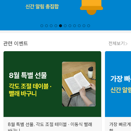
관련 이벤트
전체보기
8월 특별 선물. 각도 조절 테이블 · 이동식 빨래
가장 빠르게
바구니
합