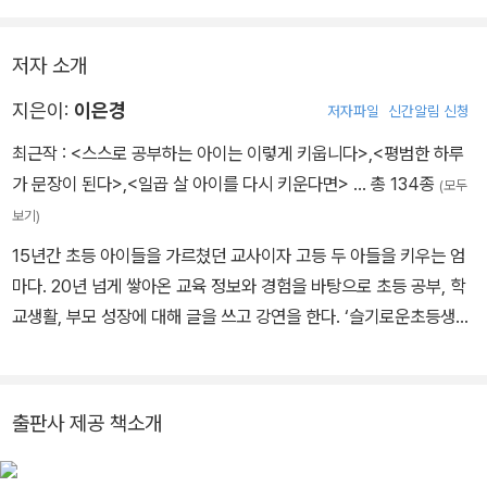
저자 소개
지은이:
이은경
저자파일
신간알림 신청
최근작 :
<스스로 공부하는 아이는 이렇게 키웁니다>
,
<평범한 하루
가 문장이 된다>
,
<일곱 살 아이를 다시 키운다면>
… 총 134종
(모두
보기)
15년간 초등 아이들을 가르쳤던 교사이자 고등 두 아들을 키우는 엄
마다. 20년 넘게 쌓아온 교육 정보와 경험을 바탕으로 초등 공부, 학
교생활, 부모 성장에 대해 글을 쓰고 강연을 한다. ‘슬기로운초등생
활’이라는 이름의 유튜브 채널은 누적 조회수 4,000만 회를 돌파하
며 대한민국을 대표하는 교육 콘텐츠로 자리 매김했다. 지은 책으로
는 《이은경쌤의 초등 어휘 일력 365》, 《이은경쌤의 사자성어 속담
출판사 제공 책소개
일력 365》, 《부모의 말 공부》, 《나는 다정한 관찰자가 되기로 했다》,
《초등 매일 공부의 힘》, 《일곱 살 아이를 다시 키운다면》, 《평범한 하