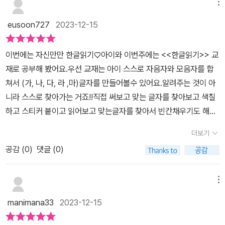
정 교과내용 수록되어 있구요! 하루 10분으로 받침없는 낱말부터 스
메뉴
스로 읽는 연습할 수 있어서 좋아요.1. 글자 찾기소근육이 크게 발달
eusoon727
2023-12-15
하는 1학년 아이들에게 연필보다 색연필이 훨씬 좋다고해요.사인펜
을 좋아하는 친구가 있겠지만 사인펜은 색연필에 비해 미끄러워서 추
이번에는 자신만만 한글읽기♡아이와 이번주에는 <<한글읽기>> 교
천하지 않는다고 하네요^^연필잡는 습관이 참 중요한데.. 한번 잘못
재로 공부해 봤어요.우선 교재는 아이 스스로 자음자와 모음자를 합
된 연필잡는 습관이 길들여지니 고기가 너무 힘들네요ㅠㅠ ㅎ2. 낱말
쳐서 (가, 나, 다, 라 ,마)글자를 만들어볼수 있어요.알려주는 것이 아
완성하고 읽기스티커를 떼어 알맞은 곳에 붙이는 활동은 단순해보이
니라 스스로 찾아가는 거죠!!직접 써보고 맞는 글자를 찾아보고 색칠
지만 정확한 위치에 붙이는건 노와 눈과 손이 적확하게 협응해야만
하고 스티커 붙이고 읽어보고 맞는글자를 찾아서 빈칸채우기도 해보
가능하다고 해요.소근육을 즐겁게 사용하도록 도와주자구요^^3. 문
고.. 사다리타기도 해볼 수 있어요. 여러가지 방법으로 재미있게 눈으
장 완성하고, 소리 내어 읽기연필로 또박또박 쓰는건 정말 중요한거
더보기
로 손으로 머리로 익힐 수 있게 만들어진것 같아요.저희 아이는 아직
같아요.연필잡는 습관을 고치려 하지만.. 쉽지 않아서 속상한 엄마입
공감 (
0
)
댓글 (0)
술술술 읽지 못하기에 큰소리로 읽는것을 좀 많이 부담스러워 하는
니다. ㅎ4. 긴 글 소리 내어 읽기초등학교 입학하는 아이들이 한글을
데.. 처음부터 너무 길지 않은 읽기미션이 좋았어요.단어 읽기->문장
소리내서 읽는게 부담스럽고 두려운 숙제가 될 수 있는데요.천천히
읽기 이렇게 진행되더라구요.자신감이 생길 수 있게 쉽고 재미있게
메뉴
큰 소리로 또박또박 읽는 연습도 시킬 수 있어서 자신만만 교재가 너
구성되어있어서 예비초등학생들의 부담감을 덜어주기에 최고♡♡♡
무 좋아요.우리아이는 성격이 급해서 빨리 읽으려하네요ㅠ ㅎㅎ차차
manimana33
2023-12-15
귀여운 그림과 너무 많지 않은 문제들이엄마가 풀라고 정해준 분량보
나아지겠죠^^5. 글 읽고 문제 풀기초등학교 1학년 교과내용이 수록
다 아이가 더 하고싶어하는데 한몫 하는것 같아요.<자신만만>할까?