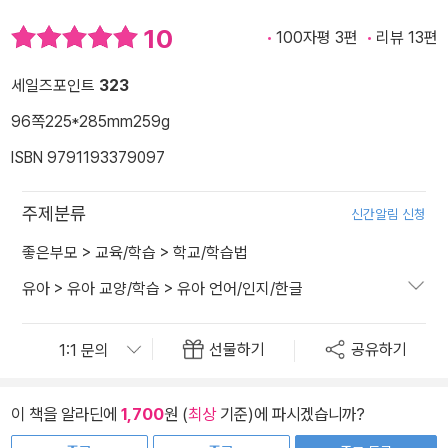
10
100자평 3편
리뷰 13편
세일즈포인트
323
96쪽
225*285mm
259g
ISBN 9791193379097
주제분류
신간알림 신청
좋은부모
>
교육/학습
>
학교/학습법
유아
>
유아 교양/학습
>
유아 언어/인지/한글
선물하기
공유하기
이 책을 알라딘에
1,700
원 (
최상
기준)에 파시겠습니까?