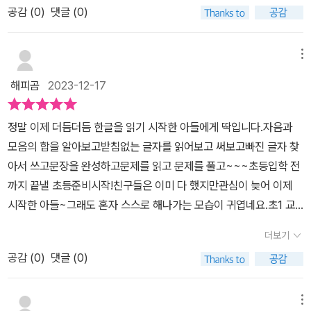
험해보고 엄마가 작성한 개인적인 후기입니다.
공감 (
0
)
댓글 (0)
선긋기 색칠 등 간단한 활동들이 주를 이루어요 1학년 교과내용이 포
함되어있어서 아이의 학교생활에 도움이 되는 교재예요 내용도 적당
하고 방학동안 어렵지 않게 할수있는 양이라 적극 추천합니다. #상상
메뉴
아카데미 #자신만만1학년 #엄마아빠도1학년 #자신만만서포터즈 #
해피곰
2023-12-17
초등입학 #초등입학준비 #유아학습지 #방학준비ㆍ
정말 이제 더듬더듬 한글을 읽기 시작한 아들에게 딱입니다.자음과
모음의 합을 알아보고받침없는 글자를 읽어보고 써보고빠진 글자 찾
아서 쓰고문장을 완성하고문제를 읽고 문제를 풀고~~~초등입학 전
까지 끝낼 초등준비시작!친구들은 이미 다 했지만관심이 늦어 이제
시작한 아들~그래도 혼자 스스로 해나가는 모습이 귀엽네요.초1 교
육과정 교과내용이 다 들어있으니하루 10분씩 천천히 연습하다보면
더보기
한글읽기가능하겠죠?자신만만 덕분에 자신있게 연습해볼랍니다.
공감 (
0
)
댓글 (0)
메뉴