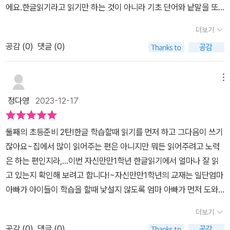
에요.한글읽기라고 읽기만 하는 것이 아니라 기초 단어와 낱말을 또
박또박 써보며 익힐 수 있고요. 색칠하기, 스티커 붙이기 활동으로 재
더보기
미와 흥미를 줄 수 있게 구성되어 있는데요. 뿐만 아니라 동시, 수필,
공감 (
0
)
댓글 (0)
학교생활 관련 글 등 다양한 종류의 글들을 접하면서 초1 교과 내용도
미리 만나볼 수 있어서 미리 기초를 닦아줄 수 있는 학습지인거 같아
맘에 들어요. 입학 까지 남은 기간 <자신만만 1학년 한글읽기>로 한
메뉴
글 읽기 및 초등 1학년 교육과정의 기초를 차근히 다져가보렵니다~!
정다영
2023-12-17
둘째의 초등준비 2탄!한글 학습할때 읽기를 먼저 하고 그다음이 쓰기
잖아요~집에서 많이 읽어주는 편은 아니지만 뭐든 읽어주려고 노력
은 하는 편인지라,...이번 자신만만1학년 한글읽기에서 얼마나 잘 읽
고 있는지 확인해 보려고 합니다!~자신만만1학년의 교재는 일단엄마
아빠가 아이들이 학습을 할때 낯설지 않도록 엄마 아빠가 먼저 도와
줄 수 있도록 알려주고 있습니다.모든 활동에는 아직 유아기를 싹 벗
더보기
어나지 못했기 때문에재밌게 해볼 수 있도록 색칠하고, 그리고, 스티
공감 (
0
)
댓글 (0)