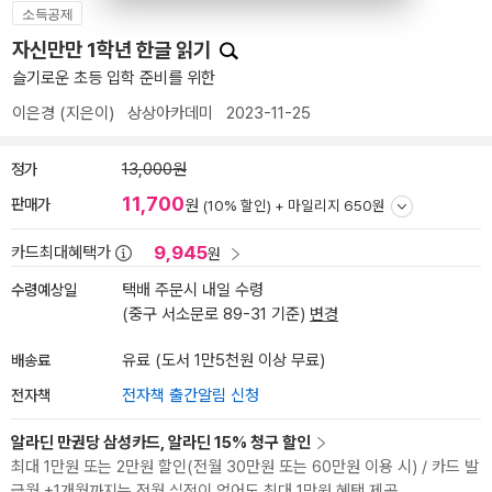
소득공제
자신만만 1학년 한글 읽기
슬기로운 초등 입학 준비를 위한
이은경
(지은이)
상상아카데미
2023-11-25
정가
13,000원
11,700
판매가
원
(10% 할인) +
마일리지 650원
9,945
카드최대혜택가
원
수령예상일
택배 주문시 내일 수령
(중구 서소문로 89-31 기준)
변경
배송료
유료 (도서 1만5천원 이상 무료)
전자책
전자책 출간알림 신청
알라딘 만권당 삼성카드, 알라딘 15% 청구 할인
최대 1만원 또는 2만원 할인(전월 30만원 또는 60만원 이용 시) / 카드 발
급월 +1개월까지는 전월 실적이 없어도 최대 1만원 혜택 제공