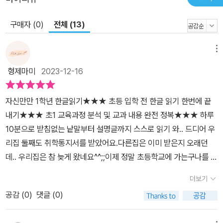
구매자 (0)
전체 (13)
메뉴
형제마미
2023-12-16
자신만만 1학년 한글읽기★★★ 초등 입학 전 한글 읽기 한번에 끝
내기★★★ 초1 교육과정 분석 및 교과 내용 완전 정복★★★ 하루
10분으로 받침없는 낱말부터 설명글까지 스스로 읽기 와.. 드디어 우
리집 둘째도 취학통지서를 받았어요.다른집은 이미 받은지 오래던
데.. 우리집은 참 늦게 왔네요^^;;이제 정말 초등학교에 가는구나를 느
낍니다.ㅠㅠ그래도 <자신만만 1학년>이 있으니 든든하네요^^아이가
더보기
자신만만을 매일 외치는데요.이거 또한 말하는 힘이 크네요^^ ㅎㅎ어
공감 (
0
)
댓글 (0)
느덧 <자신만만 1학년> 공통학습을 끝내고 한글읽기를 해보았어요.
자신만만 한글읽기는 총 5가지 테마로 구성되어 있어요.초1 교육과