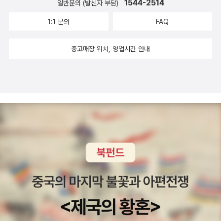
지 않아 그나마 당당하게 학기를 보냈고 1학년 마칠때 쯤 비등비등하
1544-2514
일반문의 (발신자 부담)
게 한글을 쓸 수 있게 되었답니다.(다..아이마다 차이가 있지만 왠만
1:1 문의
FAQ
하면 익혀가기를 추천합니다!!)​그래서 둘째때는 좀 만반의 준비를!​자
신만만1학년 한글읽기를 하면서 한글에 더 가까이 다가가고짧은 지
중고매장 위치, 영업시간 안내
문 읽기, 낱말 알아가기 등을 준비해 간다면 정말로 자신만만한 1학년
을 보낼 수 있으니 꼭 한번은 연습해 보시기를 권해드려요~!!