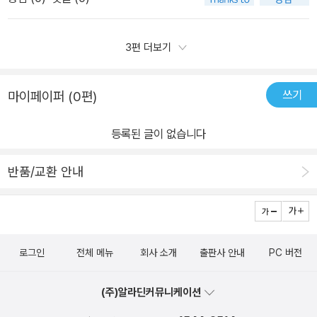
커를 찾아 붙이는 활동이 먼저 나와요~​보기만 해도 참 재밌어 보여요
ㅎㅎㅎ ​초등 1학년 교과 내용 수록이 되어있어요!하루 10분 받침없는
낱말부터 짧은 글까지 스스로 익는 연습을 해볼 수 있습니다.​ ​-차
3편 더보기
례- ​글자 찾아읽기낱말 완성하고 읽기문장 완성하고 소리내어 읽기
긴 글 소리내어 읽기장면 읽고 간단한 문제 풀기​ ​그림도 귀엽고 내용
쓰기
마이페이퍼 (0편)
이 어렵거나 복잡하지 않아서앉은 자리에서 술술 풀렸어요 ㅎㅎ10분
도 걸리지 않은것 같은지 조금더 하고 싶다고 더하겠다고 하는데말려
등록된 글이 없습니다
보았습니다.^^;;계속 공부를 많이 해야될테니 아직은 천천히 공부하
기를 바라는 마음에서 ㅎㅎㅎ​학교에 입학하게 되면 대체로 한글을 많
반품/교환 안내
이 떼서 입학을 하기 때문에기본적인 읽기, 생각나는말 적을수 있을
정도로 한글을 익혀서 가는게 기본입니다.​아무것도 몰랐던 첫째때는
아이가 관심이 없다고 공부를 안시켜서 보냈더니 1학년동안 아주 고
생을 했답니다;;한글을 준비하지 않은 아이는 우리아이뿐 ;;;학교 역시
로그인
전체 메뉴
회사 소개
출판사 안내
PC 버전
도 이렇게 뒷쳐지는 아이보다는 다수를 따라가기 때문에 따라가지 못
하는 아이만 버겁답니다.그런아이는 아무래도 자신감이 많이 떨어지
(주)알라딘커뮤니케이션
다 보니 학교를 힘들어 하는데 다행히도 저희아이는 자신감을 그리잃