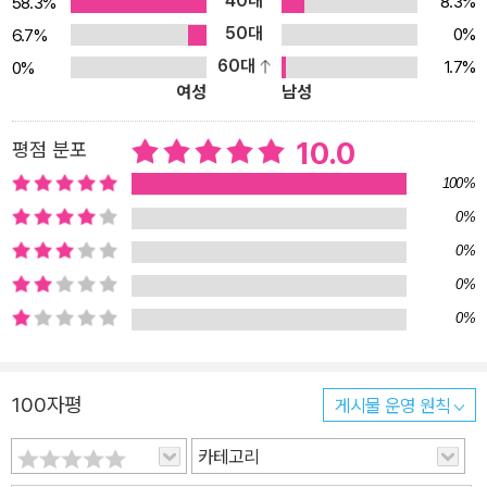
40대
8.3%
58.3%
50대
0%
6.7%
60대
1.7%
0%
여성
남성
10.0
평점 분포
100%
0%
0%
0%
0%
100자평
게시물 운영 원칙
카테고리