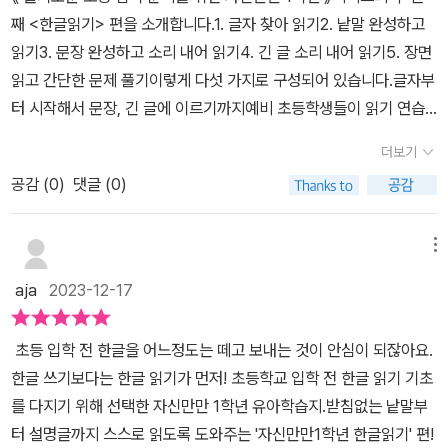
이에요.읽기 시작인 아이들이자신감을 가지고 술술 읽어나갈수 있도
째 <한글읽기> 편을 소개합니다.1. 글자 찾아 읽기2. 낱말 완성하고
록엄마 아빠의 무한 응원이 많은 도움이 될꺼에요~...※ 출판사로부터
읽기3. 문장 완성하고 소리 내어 읽기4. 긴 글 소리 내어 읽기5. 장면
책만 제공받아 개인적인 생각으로 쓴 글입니다.
읽고 간단한 문제 풀기이렇게 다섯 가지로 구성되어 있습니다.글자부
터 시작해서 문장, 긴 글에 이르기까지예비 초등학생들이 읽기 연습
을 차근차근 해나가기 좋은 구성이예요.아이는 글을 읽고 쓰긴 하지
더보기
만 겹받침을 많이 어려워하는데요,겹받침이 어떻게 발음되는지, 어떤
공감 (
0
)
댓글 (0)
말에 쓰이는지 부분이 있어특히 유익했습니다.겨울방학을 이용해 열
심히 한글 읽기 연습해야겠어요.예비 초등학생 어린이들 함께해요
🙂[출판사로부터 도서를 제공받았습니다 🫶]
메뉴
aja
2023-12-17
초등 입학 전 한글을 어느정도는 떼고 보내는 것이 안심이 되잖아요.
한글 쓰기보다는 한글 읽기가 먼저! 초등학교 입학 전 한글 읽기 기초
를 다지기 위해 선택한 자신만만 1학년 유아학습지.받침없는 낱말부
터 설명글까지 스스로 읽도록 도와주는 '자신만만1학년 한글읽기' 편!