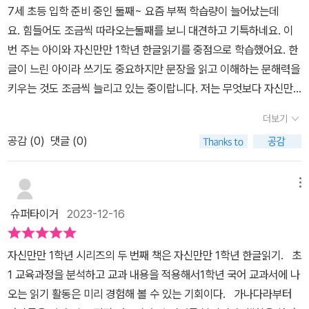
되어 있어 정말 하루 10분만 투자해도 너무나 도움될 책입니다^^하
7세 초등 입학 준비 중인 둘째~ 요즘 부쩍 학습량이 늘어났는데
라고하면 엄청 좋아해요^^2장하자~ 라고하면 다하고나서 2장 더할
루에 한 지문씩만 읽어도 아이가 못할게 없다는 자신감이 들어서 더
요. 힘들어도 조금씩 따라오는둘째를 보니 대견하고 기특하네요. 이
래요~ 하구요^^역시!! 아이들마음 딱 잘 알고계신 선생님의 정성이
마음에 드는 교재입니다.^^✍️겨울 방학동안 <자신만만 1학년>으로
번 주는 아이와 자신만만 1학년 한글읽기를 중점으로 학습했어요. 한
통한듯합니다♡열심히 해서 3월에 당당하게 입학하고싶어요♡출판
우리 둘째 초등학교 입학 준비 완성을 하고자 합니다!!총 5권을 책으
글이 느린 아이라 쓰기도 중요하지만 문장을 읽고 이해하는 문해력을
사로부터 교재를 제공받아 아이와 매일 열공하며 작성한 후기입니다.
로 구성되어 있어 5권이 다 끝나면 정말 1학년은 걱정 없을 거 같아
키우는 것도 조금씩 늘리고 있는 중이랍니다. 저는 무엇보다 자신만
요!!^^그야말로 1학년 수업은 식은 죽 먹기죠!!^^예비초딩 화이팅입니
만 1학년 한글읽기 준비하면서 글씨를 계속 쓰는 것만 있는 게 아니
더보기
다!!^^#상상아카데미 #자신만만1학년 #엄마아빠도1학년 #자신만만
라 스티커를 붙이면서 맞는 문장 읽기가 있어서 좋더라고요. 아직 손
서포터즈 #초등입학 #초등입학준비 #유아학습지 #방학준비
공감 (
0
)
댓글 (0)
가락에 힘이 없는 아들이라 문장을 많이 써 내려가면 아이도 힘들
고 저도 가르치면서 진이 빠질 거 같았는데요.그런 걱정 없이 재미있
게 글자 읽기를 할 수 있어서 좋았어요. 앞으로도 쭉 엄마랑 같이 홈스
메뉴
쿨링 하면서 학교갈 준비 잘 해봐야겠어요!!!
슈퍼타이거
2023-12-16
자신만만 1학년 시리즈의 두 번째 책은 자신만만 1학년 한글읽기. 초
1 교육과정을 분석하고 교과 내용을 적용해서1학년 국어 교과서에 나
오는 읽기 활동은 미리 경험해 볼 수 있는 기회이다. 가나다라부터