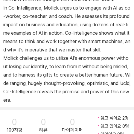
In
Co-Intelligence
, Mollick urges us to engage with AI as co
-worker, co-teacher, and coach. He assesses its profound
impact on business and education, using dozens of real-ti
me examples of AI in action.
Co-Intelligence
shows what it
means to think and work together with smart machines, an
d why it's imperative that we master that skill.
Mollick challenges us to utilize AI's enormous power witho
ut losing our identity, to learn from it without being misled,
and to harness its gifts to create a better human future. Wi
de ranging, hugely thought-provoking, optimistic, and lucid,
Co-Intelligence
reveals the promise and power of this new
era.
읽고 싶어요 2명
0
0
0
읽고 있어요 0명
100자평
리뷰
마이페이퍼