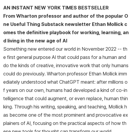
AN INSTANT
NEW YORK TIMES
BESTSELLER
쿨의 부교수로 혁신 및 기업가 정신에 관한 연구와 수업을 이끌고 있
From Wharton professor and author of the popular O
다. 그의 논문은 경영학 분야에서 많은 상을 받았으며, 최근 경영학 분
ne Useful Thing Substack newsletter Ethan Mollick c
야에서 가장 많이 인용된 논문의 저자이기도 하다. https://www.o
omes the definitive playbook for working, learning, an
neusefulthing.org
d living in the new age of AI
Something new entered our world in November 2022 -- th
e first general purpose AI that could pass for a human and
do the kinds of creative, innovative work that only humans
could do previously. Wharton professor Ethan Mollick imm
ediately understood what ChatGPT meant: after millions o
f years on our own, humans had developed a kind of co-in
telligence that could augment, or even replace, human thin
king. Through his writing, speaking, and teaching, Mollick h
as become one of the most prominent and provocative ex
plainers of AI, focusing on the practical aspects of how th
ese new tools for thought can transform our world.