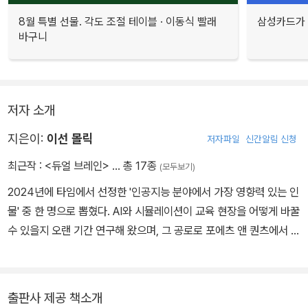
8월 특별 선물. 각도 조절 테이블 · 이동식 빨래
삼성카드가 
바구니
저자 소개
지은이:
이선 몰릭
저자파일
신간알림 신청
최근작 :
<듀얼 브레인>
… 총 17종
(모두보기)
2024년에 타임에서 선정한 '인공지능 분야에서 가장 영향력 있는 인
물' 중 한 명으로 뽑혔다. AI와 시뮬레이션이 교육 현장을 어떻게 바꿀
수 있을지 오랜 기간 연구해 왔으며, 그 공로로 포에츠 앤 퀀츠에서 올
해의 MBA 교수로 선정되기도 했다. 대중을 위해 AI에 관한 글을 꾸
준히 뉴스레터로 발행하고 있으며, 현재 와튼 스쿨 생성형 AI 연구소
의 공동 디렉터로도 활동하고 있다. 하버드대학교를 졸업하고, MIT
출판사 제공 책소개
에서 MBA와 박사 학위를 받았다. 현재 펜실베이니아대학교 와튼 스