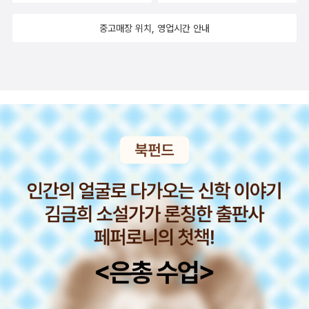
렸을 때 엄마가 만들어주던 한국식 카레보다는 철 들고 나서부터 먹
하지만 압축성장기 밸런타인데이를 기념하며 초콜릿의 환상을 좇는
중고매장 위치, 영업시간 안내
게 된 일본식 카레와 인도 커리를 더 좋아하고, 셋 중에선 인도 커리를
모습을 통해 초콜릿이 가진 착취와 향유라는 상반된 이미지를 한반도
제일 좋아한다. 우유에 대한 기억 중 가장 인상 깊은 것은 주번이 매일
의 역사에서도 확인할 수 있다. 빵을 주식으로 먹지 않는 한국에서 빵
교실로 들고 오던 초록색 플라스틱 우유 상자와, 학교 한쪽의 우유 창
의 역사는 특별하다. 오늘날에는 슈퍼마켓에서 파는 공장제 빵이 아
고에서 풍기던 우유 비린내다. 초등학생 때는 설탕이 살짝 입혀진 은
니라 좋은 재료를 사용한 수제 빵이 주목을 받고 있다. 하지만 아직은
방울빵과 하얀 크림이 든 보름달빵을 좋아했고, 고등학생 때 급식을
대기업에서 운영하는 프랜차이즈 업체가 한국 제빵업을 장악하고 있
먹기 귀찮으면 매점에서 파는 옥수수빵으로 저녁을 때우곤 했다. 차
는 현실이다. 여기서는 19세기 말 일본에서 전해진 한반도 빵의 역사
는 커피를 안 마시는 내게 어쩔 수 없이 선택할 수밖에 없는 선택지였
와 더불어 해방 이후 대량생산된 공장제 빵이 어떻게 시대와 조응하
고, 중동에 여행 갔을 때는 향신료를 가리진 않았는데 베트남 음식을
며 한국 사회에 확산되었는지 들려준다. 이 외에도 튼튼한 어린이로
먹을 땐 꼭 고수를 뺀다. 이렇게 각자의 기억에 새겨진 글로벌 푸드를
자라기 위해 매일 마셔야 했던 우유, 혼분식장려운동으로 억지로 먹
떠올리며 책을 읽는다면, 책에서 알게 된 역사와 책에는 없는 나만의
어야 했던 카레 우동, ‘시래기 삶은 물’이라며 외면당했던 녹차, 한국
역사가 겹쳐 더 풍부한 이야기가 만들어질 것이다.​ 이 책을 더 재미있
에 처음 생긴 피자 전문점과 미국식 패스트푸드점 등 글로벌 푸드의
게 읽는 두 번째 방법은 내가 생각한 방법이다. 자신이 좋아하는 역사
이야기가 가득하다. 저자는 이 책을 계기로 가족, 친구, 동료, 이웃과
인물이나 역사물 속 캐릭터가 이 책에 실린 아홉 가지 음식 중 어느 음
‘음식 수다’를 떨어보라 제안한다. 개인과 공동체가 함께 나누는 글로
식을 먹어봤고 어느 음식을 못 먹어봤을지 생각해 보는 것이다. 내가
벌 푸드 경험사는 또 다른 기록이 되어 한국 음식문화사를 더욱 풍부
요즘 빠져 있는 캐릭터는 신라 진흥왕 때인 562년경에 사망했으니
하게 만들 것이다. 위스키의 수요 증가로 미군 부대에서 흘러나오는