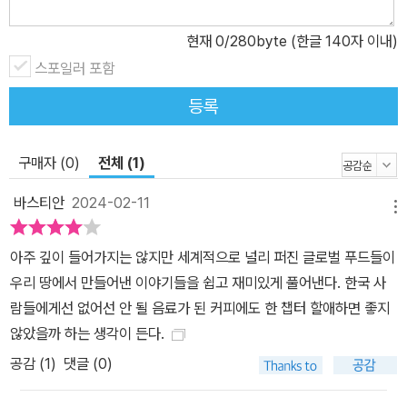
장기, 미국식 패스트푸드점이 생겨나고 한국 음식이 세계로 나가기
현재
0
/280byte (한글 140자 이내)
시작한 세계화 이후까지다. 아홉 가지 글로벌 푸드는 기원과 유래에
스포일러 포함
서 시작해 한반도에 상륙하고 ‘한국화’되어가는 과정, 또 음식을 접한
당대 사람들을 반응과 사회적 영향 등의 이야기를 풍부한 문헌 자료
등록
와 이미지를 기반으 로 들려준다. 자칫 세계사와 한국사 속에서 공백
이 될 뻔한 외래 음식의 한국사를 소개함으로써 한국의 음식문화를
구매자 (0)
전체 (1)
바라보는 또 다른 시선을 제안한다. 당연히 ‘전통 한식’이라 여기는 음
식의 재료 중에는 다른 나라에서 유래한 것도 있다. 한국 배추김치의
바스티안
2024-02-11
메뉴
배추는 20세기 초 중국 산둥성 출신 화교들이 들고 온 씨앗에서 출발
했다. 고추도 500여 년 전 중앙아메리카에서 유럽인의 배에 실려 우
아주 깊이 들어가지는 않지만 세계적으로 널리 퍼진 글로벌 푸드들이
여곡절을 겪으며 한반도에 들어와서 재배가 시작되었다. 오늘날 K푸
우리 땅에서 만들어낸 이야기들을 쉽고 재미있게 풀어낸다. 한국 사
드의 세계화에 앞장서는 치킨·닭갈비·떡볶이 같은 음식은 1960년대
람들에게선 없어선 안 될 음료가 된 커피에도 한 챕터 할애하면 좋지
에 처음 등장했다. 치킨은 미국산 콩에서 뽑아낸 콩기름과 대두박, 그
않았을까 하는 생각이 든다.
리고 미국산 밀가루가 결합하여 탄생했다. 2010년대 이후 닭갈비와
공감 (
1
)
댓글 (0)
떡볶이에 들어간 슬라이드 치즈 또한 미국에서 개발된 산업 치즈다.
―〈프롤로그〉 중에서(13쪽) 임진왜란이라고 불리는 이 전쟁이 끝나