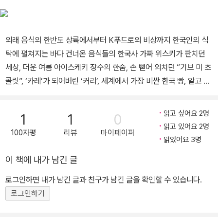
08년 일본 가고시마대학교 심층문화학과, 2017~2018년 캐나다 브
리티시컬럼비아대학교 아시아학과에서 방문교수로 지냈다. 《음식전
외래 음식의 한반도 상륙에서부터 K푸드로의 비상까지 한국인의 식
쟁 문화전쟁》, 《차폰 잔폰 짬뽕》, 《음식 인문학》, 《식탁 위의 한국
탁에 펼쳐지는 바다 건너온 음식들의 한국사 가짜 위스키가 판치던
사》, 《장수한 영조의 식생활》, 《밥상을 차리다》, 《조선 지식인이 읽
세상, 더운 여름 아이스케키 장수의 한숨, 손 뻗어 외치던 “기브 미 초
은 요리책》(공저), 《한국인은 왜 이렇게 먹을까?》, 《조선의 미식가
콜릿”, ‘카레’가 되어버린 ‘커리’, 세계에서 가장 비싼 한국 빵, 알고 보
들》, 《백년식사》, 《음식을 공부합니다》, 《그림으로 맛보는 조선음식
니 글로벌 푸드였던 김치의 정체…. 들어온 시기나 계기, 방식은 모두
사》, 《중국, 중국인, 중국음식》 등 다수의 책을 썼다. 《중국 음식 문화
다르지만, 한국인의 식탁에 올라 우리의 입맛을 사로잡은 수많은 글
사》를 우리말로 옮겼고, ‘식탁 위의 글로벌 히스토리’ 시리즈(전 10
읽고 싶어요 2명
1
1
0
로벌 푸드! 믿고 보는 음식인문학자 주영하 교수의 안내로 한반도에
권)와 《옥스퍼드 음식의 역사》를 감수하고 한국어판 특집글을 썼다.
읽고 있어요 2명
100자평
리뷰
마이페이퍼
온 외래 음식의 역사를 맛보자. 아홉 가지 글로벌 푸드가 만든 달고 짜
읽었어요 3명
고 맵고 쌉쌀한 한국 음식문화사가 맛깔나게 펼쳐진다. 1. 글로벌 푸
이 책에 내가 남긴 글
드는 언제 어떻게 한반도에 들어왔을까? ―한국 음식사 속 글로벌 푸
드 이 책은 한국 고유의 음식이 아닌데도 한국인이 자연스럽게 먹고
로그인하면 내가 남긴 글과 친구가 남긴 글을 확인할 수 있습니다.
마시는 글로벌 푸드 중 위스키, 아이스크림, 초콜릿, 피자, 커리, 우유,
로그인하기
빵, 차, 향신료의 한국사를 다룬 것이다. 고대부터 이어진 사람의 이동
과 함께 식재료와 음식 또한 전 세계로 확산되었고, 이러한 음식의 세