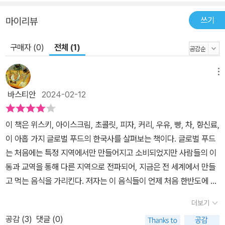
고 약 100년이 지난 조선 땅에는 고추·호박·옥수수·감자 등 새로운 작
쓰기
마이리뷰
물이 자라고 있었다. 이들의 원산지는 아메리카 대륙이다. 포르투갈
과 에스파냐 무역선에 실린 이 작물들은 대서양을 건너 유럽으로 갔
구매자 (0)
전체 (1)
고, 다시 인도아대륙과 동남아시아를 거쳐 한반도에 도착했다. 이 책
에서 다루는 고추도 이렇게 한반도에 들어와 18세기 중반 이후 요리
메뉴
에 빠지지 않는 양념이 되었다. 1492년 이후 아메리카 대륙과 유라
바스티안
2024-02-12
시아 대륙의 물건 교환을 ‘콜럼버스 교환’이라고 부르는데, 오늘날 한
국 음식의 상징이 된 붉은색과 매운맛은 콜럼버스 교환의 결과물이
이 책은 위스키, 아이스크림, 초콜릿, 피자, 커리, 우유, 빵, 차, 향신료,
다. ―〈프롤로그〉 중에서(16쪽) 2. 글로벌 푸드에 담긴 지난 100여
이 아홉 가지 글로벌 푸드의 한국사를 살펴보는 책이다. 글로벌 푸드
년 한국인의 삶 ―모든 세대가 함께 읽고 나누는 음식의 맛과 기억 아
는 처음에는 특정 지역에서만 만들어지고 소비되었지만 사람들의 이
주 오래전 한반도에 들어와 재배가 가능해진 농산물을 제외하고 오늘
동과 교역을 통해 다른 지역으로 전파되어, 지금은 전 세계에서 만들
날 한국인이 일상에서 즐기는 글로벌 푸드 대부분은 그 역사가 길지
고 먹는 음식을 가리킨다. 저자는 이 음식들이 언제 처음 한반도에 들
않다. 더욱이 지난 100여 년간 식민지, 전쟁, 경제성장, 세계화라라는
어왔고 어떻게 한국인들에게 알려지고 인기를 얻었는지, 지금은 어떤
급격한 변화를 겪은 한국 사회는 서로 다른 경험을 한 여러 세대가 공
더보기
위치에 있는지 이야기를 풀어나간다. 한 챕터에 한 음식씩, 그 음식의
존한다. 그래서 글로벌 푸드에 대한 개인의 경험과 인식이 다를 수 있
공감 (
3
)
댓글 (0)
기원에서부터 그 음식과 관련된 최근의 유행까지 쭉 훑어보는데 역사
다. 다르게 이야기하면, 이 책에서 다루는 글로벌 푸드 하나하나에 한