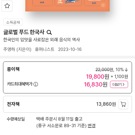
소득공제
글로벌 푸드 한국사
한국인의 입맛을 사로잡은 외래 음식의 역사
주영하
(지은이)
휴머니스트
2023-10-16
종이책
22,000
원,
10%
19,800
원
+ 1,100원
16,830
원
카드최대혜택가
더보기
전자책
13,860
원
수령예상일
택배 주문시 8월 11일 출고
(중구 서소문로 89-31 기준)
변경