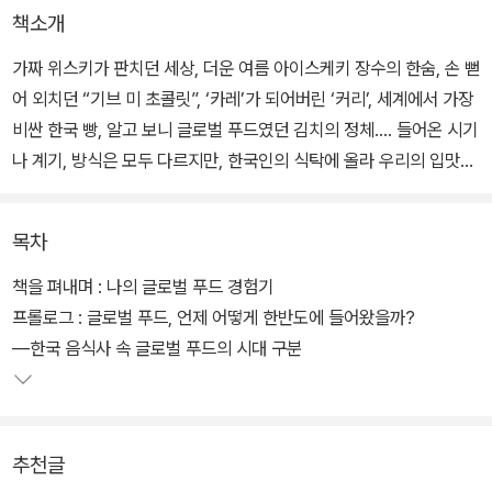
책소개
가짜 위스키가 판치던 세상, 더운 여름 아이스케키 장수의 한숨, 손 뻗
어 외치던 “기브 미 초콜릿”, ‘카레’가 되어버린 ‘커리’, 세계에서 가장
비싼 한국 빵, 알고 보니 글로벌 푸드였던 김치의 정체…. 들어온 시기
나 계기, 방식은 모두 다르지만, 한국인의 식탁에 올라 우리의 입맛을
사로잡은 수많은 글로벌 푸드. 믿고 보는 음식인문학자 주영하 교수
의 안내로 한반도에 온 외래 음식의 역사를 맛보자. 아홉 가지 글로벌
목차
푸드가 만든 달고 짜고 맵고 쌉쌀한 한국 음식문화사가 맛깔나게 펼
쳐진다.
책을 펴내며 : 나의 글로벌 푸드 경험기
프롤로그 : 글로벌 푸드, 언제 어떻게 한반도에 들어왔을까?
―한국 음식사 속 글로벌 푸드의 시대 구분
추천글