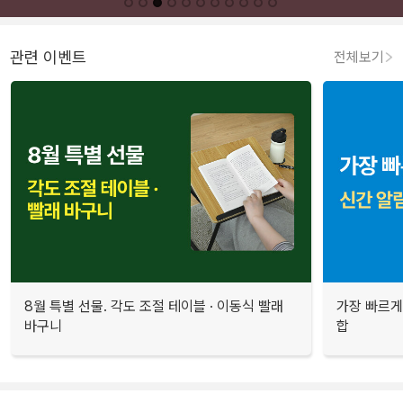
관련 이벤트
전체보기
8월 특별 선물. 각도 조절 테이블 · 이동식 빨래
가장 빠르게
바구니
합