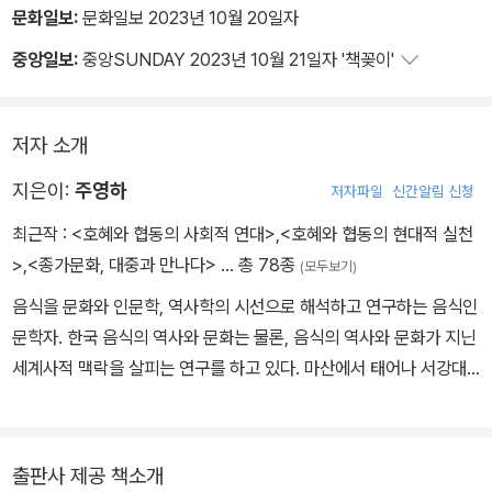
문화일보:
문화일보 2023년 10월 20일자
중앙일보:
중앙SUNDAY 2023년 10월 21일자 '책꽂이'
저자 소개
지은이:
주영하
저자파일
신간알림 신청
최근작 :
<호혜와 협동의 사회적 연대>
,
<호혜와 협동의 현대적 실천
>
,
<종가문화, 대중과 만나다>
… 총 78종
(모두보기)
음식을 문화와 인문학, 역사학의 시선으로 해석하고 연구하는 음식인
문학자. 한국 음식의 역사와 문화는 물론, 음식의 역사와 문화가 지닌
세계사적 맥락을 살피는 연구를 하고 있다. 마산에서 태어나 서강대
학교에서 역사학을, 한양대학교 대학원에서 문화인류학을 공부했다.
1998년 중국 중앙민족대학교 민족학·사회학 대학원에서 문화인류학
(민족학) 박사학위를 받았다. 장서각 관장을 지냈으며, 현재 한국학중
출판사 제공 책소개
앙연구원 한국학대학원 민속학 담당 교수로 재직 중이다. 2007~20