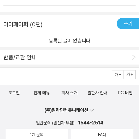
적 사실들을 가볍고 쉽게 서술하고 있다. 거기에 컬러로 된 사진, 그림
국 사회의 변화상이 담겨 있는 동시에 그 변화를 겪으며 살아온 모든
자료들이 풍부하게 실려 있어 지루하지 않다. 작가가 에필로그에서
이의 삶이 스며 있는 것이다. 공식적으로 1882년 조미수호통상조약
쓰기
마이페이퍼 (0편)
이야기하는 K푸드의 미래에 거창한 포부가 있는 사람이 아니더라도,
을 맺으면서 한반도에 들어온 위스키의 역사에서는 대한제국 시기 처
아홉 가지의 글로벌 푸드를 통해 근대 이전부터 현대까지 그 음식과
음 위스키를 직수입한 ‘한양상회’, 경성의 ‘카페’에서 위스키를 즐긴
등록된 글이 없습니다
관련된 세계사와 한국의 생활사를 접할 수 있어 재미있게 읽을 수 있
모던보이, 식민지 시기부터 해방 후까지 제조된 ‘유사 위스키’와 이로
을 것이다. 이 책을 더 재미있게 읽을 수 있는 두 가지 방법을 이야기
인해 일어난 각종 범죄, 군인들에게 제공하기 위해 한국 정부가 만든
반품/교환 안내
하려고 한다.​ 첫 번째는 저자가 권하는 방법이다. 독자들도 자신의 글
위스키, 양주와 맥주를 섞어 마시는 한국의 ‘폭탄주’ 문화까지 위스키
로벌 푸드 경험을 떠올려 보는 것이다. 저자는 개인과 공동체의 글로
본고장만큼이나 흥미진진한 한국 위스키 이야기를 만날 수 있다. 신
벌 푸드 경험사가 많은 이들의 식탁 위에 펼쳐졌으면 좋겠다고 하니,
라시대부터 얼음 저장고를 지었을 만큼 얼음의 역사가 오래되었음에
나도 나의 글로벌 푸드 경험기를 간단하게나마 써보겠다. 우선 위스
도, 한반도에 아이스크림이 알려진 것은 근대 일본을 통해서였다. 한
로그인
전체 메뉴
회사 소개
출판사 안내
PC 버전
키는 입에 대본 적도 없으니 그에 대한 기억이 전혀 없다. 콘 아이스크
국전쟁 이후까지 길거리에서 팔던 아이스케키와, 1960년대부터 공
림이 하나에 500원이었던 시절 어른들에게 용돈을 받으면 콘 아이스
장제 생산이 시작되면서 출시된 삼강하드를 비롯해 1970년대 부라
(주)알라딘커뮤니케이션
크림을 사러 슈퍼에 달려갔었고, 장미꽃이 새겨진 초콜릿 블랙로즈가
보콘과 누가바의 인기, 이제 세계로 진출하는 한국 아이스크림 업계
세상에서 제일 고급스러운 초콜릿인 줄 알았다. 처음 먹어본 피자는
의 이야기까지 더해 아이스크림에 대한 달콤한 추억을 떠올리게 한
1544-2514
일반문의 (발신자 부담)
초등학생 때 부모님이 큰맘 먹고 사주셨던 피자였는지, 학교에서 단
다. 초콜릿은 한국인에게 전쟁의 고통과 굶주림 속에서 유엔군을 향
1:1 문의
FAQ
체로 주문한 피자였는지 기억이 잘 나지 않는다. 솔직히 말하자면 어
해 “기브 미 초콜릿”을 외치던 기억을 떠올리게 하는 글로벌 푸드다.