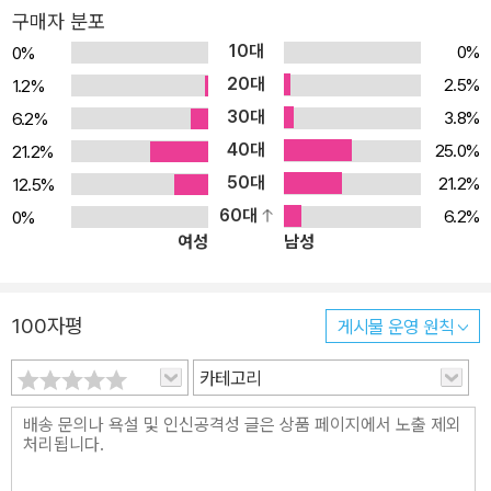
구매자 분포
계화는 각 나라의 사회와 문화에 영향을 미치며 ‘글로벌 푸드’를 만들
10대
0%
0%
어냈다. 한국인의 식탁에는 이미 수많은 글로벌 푸드가 존재한다. 고
20대
2.5%
1.2%
추는 아주 오래전 토착화해 한국 음식에 빠질 수 없는 재료가 되었는
30대
3.8%
6.2%
가 하면, 바나나·오렌지 같은 과일은 물론 외국산 과자와 소스 들도 쉽
40대
게 찾아볼 수 있으며, 라면·치킨·피자 같은 음식은 ‘한국화’를 통해 한
25.0%
21.2%
국을 넘어 세계인의 입맛까지 사로잡고 있다. 이렇게 한국인의 식생
50대
21.2%
12.5%
활과 음식 문화를 크게 변화시킨 글로벌 푸드는 언제, 어떻게 한반도
60대
6.2%
0%
여성
남성
에 들어왔을까? 이 책의 저자인 주영하 교수는 “세계의 어떤 문화도
주변의 영향을 받지 않은 채 그대로 지속한 것이 없듯 음식도 예외는
아니며, 따라서 한국 음식 역시 교류와 혼종의 결과물”이라며, 한국사
100자평
게시물 운영 원칙
속 여덟 가지 시기 구분으로 글로벌 푸드의 역사를 살핀다. 그 시기는
중국으로부터 불교 문화가 유입된 삼국시대, 몽골제국과 원나라의 영
카테고리
향을 받은 고려시대, 아메리카의 작물이 세계로 이동한 ‘콜럼버스 교
환’의 시대, 중국·일본과의 교류가 활발했던 조선 후기, 본격적으로 외
래 음식이 유입된 개항과 식민지 시기, 미국과 유엔의 원조에 의지해
야 했던 한국전쟁과 해방 직후 시기, 식품 산업이 크게 성장한 압축 성