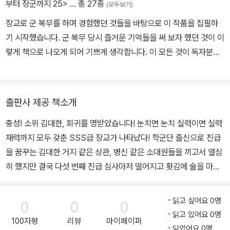
부터 장군까지 25>
… 총 27종
(모두보기)
장교로 군 복무를 하며 경험했던 것들을 바탕으로 이 작품을 집필하
기 시작했습니다. 군 복무 당시 즐거운 기억들을 써 보자 했던 것이 이
렇게 책으로 나오게 되어 기쁘게 생각합니다. 이 모든 것이 독자분들
께서 많은 사랑을 주셨기에 가능한 일이었다고 생각하고 있습니다.
로또부터 장군까지를 통해 힘든 현실을 열심히 살아 나가시는 독자분
들께서 좋은 추억을 다시 한번 떠올릴 수 있는 시간이 되었으면 합니
출판사 제공 책소개
다. 그리고 혹시나 힘들었던 군 생활을 하신 분들에게는 심심한 위로
충성! 소위 김대한, 회귀를 명받았습니다! 눈치면 눈치 실력이면 실력
가 되었으면 합니다. 마지막으로 읽어 주시는 독자분들께 감사하다는
재력까지 모두 갖춘 SSS급 장교가 나타났다! 학군단 출신으로 진급
말씀드립니다.
을 꿈꾸는 김대한 거지 같은 상관, 병신 같은 소대원들을 끼고서 열심
히 했지만 결국 다섯 번째 진급 심사마저 떨어지고 홧김에 술을 마시
고서 만취 후 눈을 뜨는데…… 2013년 6월 21일 금요일 오늘 수료일
이지? 이따 저녁에 집에서 고기 구워 먹자 삼겹살 사 갈게~ -엄마 췌
읽고 싶어요 0명
0
0
0
장암 말기로 병원에 있어야 할 어머니의 문자 아니, 12년 전으로 돌아
읽고 있어요 0명
100자평
리뷰
마이페이퍼
왔다고? 부조리 참교육부터 라인 잘 타는 법까지 경력직 장교가 알려
읽었어요 0명