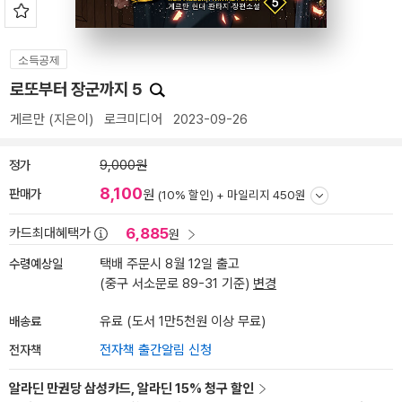
소득공제
로또부터 장군까지 5
게르만
(지은이)
로크미디어
2023-09-26
정가
9,000원
8,100
판매가
원
(10% 할인) +
마일리지 450원
6,885
카드최대혜택가
원
수령예상일
택배 주문시 8월 12일 출고
(중구 서소문로 89-31 기준)
변경
배송료
유료 (도서 1만5천원 이상 무료)
전자책
전자책 출간알림 신청
알라딘 만권당 삼성카드, 알라딘 15% 청구 할인