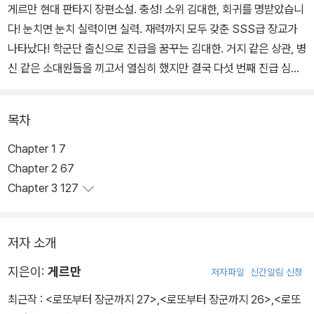
게르만 현대 판타지 장편소설. 충성! 소위 김대한, 회귀를 명받았습니
다! 눈치면 눈치 실력이면 실력. 재력까지 모두 갖춘 SSS급 장교가
나타났다! 학군단 출신으로 진급을 꿈꾸는 김대한. 거지 같은 상관, 병
신 같은 소대원들을 끼고서 열심히 했지만 결국 다섯 번째 진급 심사
마저 떨어지고 홧김에 술을 마시고서 만취 후 눈을 뜨는데……
목차
Chapter 1 7
Chapter 2 67
Chapter 3 127
저자 소개
지은이:
게르만
저자파일
신간알림 신청
최근작 :
<로또부터 장군까지 27>
,
<로또부터 장군까지 26>
,
<로또