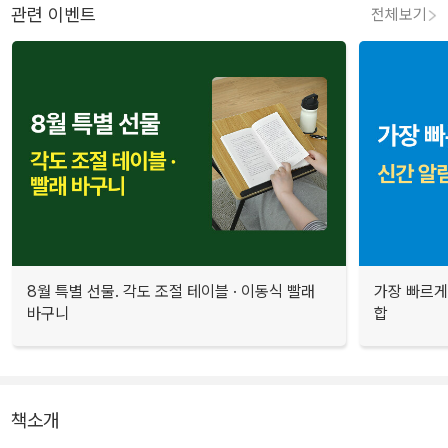
관련 이벤트
전체보기
8월 특별 선물. 각도 조절 테이블 · 이동식 빨래
가장 빠르게
바구니
합
책소개