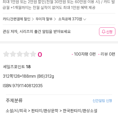
최대 1만원 또는 2만원 할인(전월 30만원 또는 60만원 이용 시) / 카드 발
급월 +1개월까지는 전월 실적이 없어도 최대 1만원 혜택 제공
카드/간편결제 할인
무이자 할부
소득공제 370원
관심 저자, 시리즈의 출간 알림을 받아보세요
신청
0
100자평 0편
리뷰 0편
세일즈포인트
18
312쪽
128*188mm (B6)
312g
ISBN 9791140812035
주제분류
신간알림 신청
소설/시/희곡
>
판타지/환상문학
>
한국판타지/환상소설