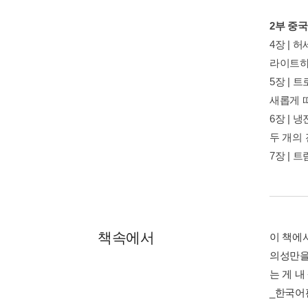
2부 중
4장 | 
라이트하
5장 | 
새롭게 
6장 | 
두 개의
7장 | 
책속에서
이 책에
의성만을
는 게 내
_한국어