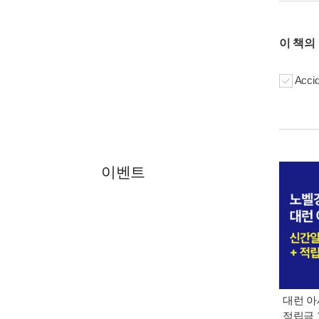
이 책의
Accid
이벤트
대런 아
적립금 