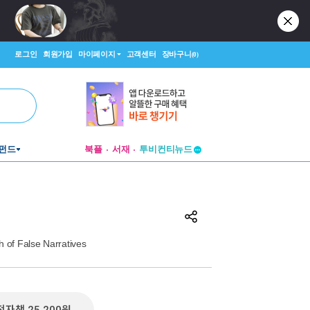
로그인
회원가입
마이페이지
고객센터
장바구니
(0)
펀드
북플
서재
투비컨티뉴드
창작플랫폼
투비컨티뉴드
h of False Narratives