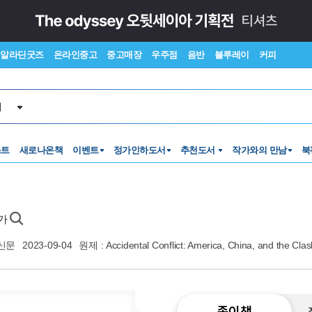
알라딘굿즈
온라인중고
중고매장
우주점
음반
블루레이
커피
서
스트
새로나온책
이벤트
정가인하도서
추천도서
작가와의 만남
북
가
신문
2023-09-04
원제 : Accidental Conflict: America, China, and the Clas
종이책