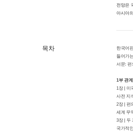
전망은 
아시아의
목차
한국어판
들어가는
서문: 
1부 관
1장 | 
사전 지
2장 |
세계 무
3장 | 두
국가적인