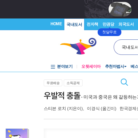
HOME
전자책
만권당
외국도서
국내도서
첫달무료
국내도
분야보기
오뒷세이아
추천마법사
베
무료배송
소득공제
우발적 충돌
- 미국과 중국은 왜 갈등하는
스티븐 로치
(지은이),
이경식
(옮긴이)
한국경제