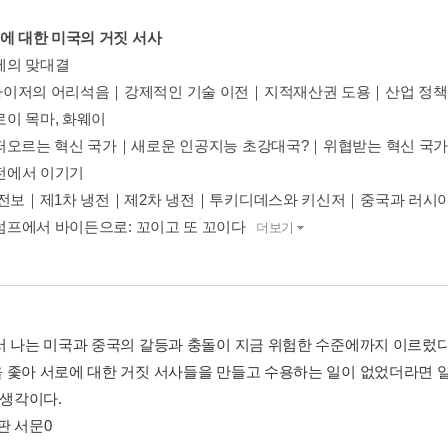
국에 대한 미국의 거짓 서사
허세의 맞대결
이저의 어리석음｜강제적인 기술 이전｜지적재산권 도용｜산업 정책과
트로이 목마, 화웨이
떠오르는 혁신 국가｜새로운 인공지능 초강대국?｜위협받는 혁신 국가
냉전에서 이기기
 전보｜제1차 냉전｜제2차 냉전｜투키디데스와 키신저｜중국과 러시
트럼프에서 바이든으로: 꼬이고 또 꼬이다
더보기
서 나는 미국과 중국의 갈등과 충돌이 지금 위험한 수준에까지 이르렀다
 좇아 서로에 대한 거짓 서사들을 만들고 수용하는 일이 없었더라면 
 생각이다.
판 서문0