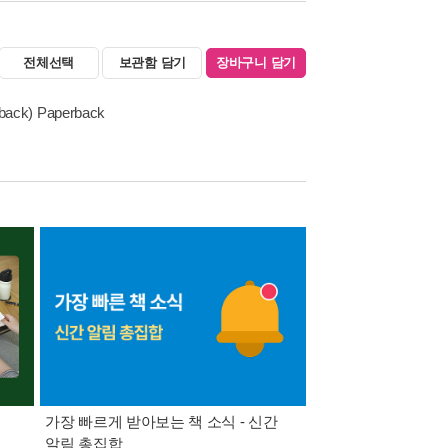
전체선택
보관함 담기
장바구니 담기
erback) Paperback
가장 빠르게 받아보는 책 소식 - 신간
경기컬처패스 1만원 
알림 총집합