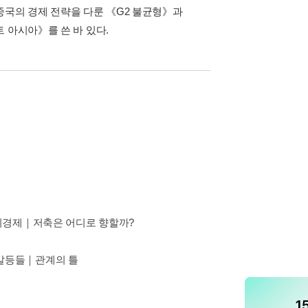
중국의 경제 전략을 다룬 《G2 불균형》과
 아시아》를 쓴 바 있다.
치경제｜저축은 어디로 향할까?
갈등들｜관계의 틀