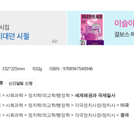
152*225mm
832g
ISBN : 9788947548946
류
신간알림 신청
서
>
사회과학
>
정치학/외교학/행정학
>
세계패권과 국제질서
서
>
사회과학
>
정치학/외교학/행정학
>
각국정치사정/정치사
>
미국
서
>
사회과학
>
정치학/외교학/행정학
>
각국정치사정/정치사
>
중국