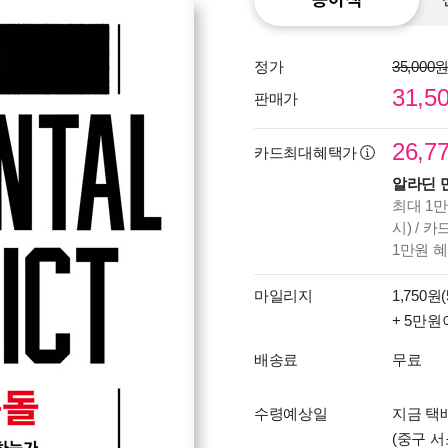
정가
35,000
31,5
판매가
26,7
카드최대혜택가
알라딘 
최대 1만
시) / 
1만원 
마일리지
1,750원(
+ 5만원
배송료
무료
수령예상일
지금 택배
(중구 서