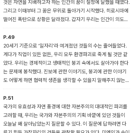
연구, 존 케이지의 음악에 이르기까지 다양한 주제를 넘나든다.
것은 자연을 지배하고자 하는 인간의 꿈이 절정에 달했을 때였다.
그리고 이때부터 그 꿈은 무위로 돌아가기 시작했다. 히로시마에
떨어진 폭탄으로 상황은 달라졌다. 갑자기 우리는 인간이 의도했
든 아니든 지구의 거주 적합성을 파괴할 수 있음을 깨닫게 됐다.
오염, 대멸종, 기후변화에 대해 알아갈수록 이러한 인식은 더욱
P.49
커졌다. 현재의 불안정성 중 그 절반은 지구의 숙명에 관한 것이
20세기 기준으로 ‘일자리’라 여겨졌던 것들의 수는 줄어들었다.
다. 과연 우리는 어떤 종류의 인간에 의한 교란을 안고 살아갈 수
게다가 직업이 있든 없든, 우리 모두 환경파괴로 죽게 될 것만 같
있을까? 지속가능성이 이야기되고는 있지만, 우리가 다종의 후
았다. 우리는 경제적이고 생태적인 붕괴 속에서도 살아가야 한다
손들에게 거주할 만한 환경을 물려줄 가능성은 얼마나 될까?
는 문제에 봉착했다. 진보에 관한 이야기도, 붕괴에 관한 이야기
도 어떻게 하면 협력적 생존을 생각할 수 있을지 말해주지 않는
다. 이쯤에서 버섯 채집에 주의를 기울여보자. 버섯 채집이 우리
를 구원해주진 않겠지만, 우리에게 상상의 문을 열어줄지 모른다.
P.51
국가의 유효성과 자연 풍경에 대한 자본주의의 대대적인 파괴를
고려할 때, 우리는 국가와 자본주의의 기획 바깥에 있던 것들이
오늘날 왜 살아남았는지 질문할 수 있다. 이 질문에 답하려면 다
루기 힘든 가장자리의 것들을 관찰할 필요가 있다. 미엔인과 송이