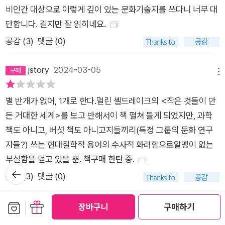
든 이 세계에 아직 무언가 살아 있다는 사실을 달리 어떻게 설명
비인간 대상으로 이렇게 깊이 있는 문화기술지를 쓰다니 너무 대
할 수 있겠는가?”(8쪽)라고 물으면서 시작하는 이 책은 시적인
단합니다. 길지만 잘 읽히네요.
표현과 사회적 현실에 대한 미묘한 묘사 때문에 소설을 읽고 있는
공감 (
3
)
댓글 (0)
듯한 느낌을 받을 수도 있다. 깔끔한 결론은 없으며, 일련의 예리
한 관찰, 분석, 설명이 있을 뿐이다. 미시와 거시, 개인과 사회, 즉
jstory
2024-03-05
송이버섯의 흔적을 찾기 위해 숲의 바닥을 느끼는 사람, 버섯 경
메뉴
매의 에너지, 다국적 공급망의 예상치 못한 연결에 대한 놀라운
별 반개가 없어, 1개로 한다.멀린 셸드레이크의 <작은 것들이 만
설명이 가득 차 있다. 저자가 만나는 무수한 사람들과의 대면에
든 거대한 세계>를 보고 반해서이 책 펼쳐 들게 되었지만, 과학
서, 그리고 소나무 숲의 땅을 훑으면서 눈에 보이지 않는 토양 생
책도 아니고, 버섯 책도 아니고지들끼리(특정 그룹의 문화 연구
물과의 엄청난 연결을 느끼는 대목에서는 인간 이외의 존재(식
자들?) 쓰는 현대철학적 용어의 수사적 화려함으로알맹이 없는
물, 동물, 흙 등등)가 우리의 존재 방식에 어떤 영향을 미치는지
부실함을 덮고 있을 뿐. 책구매 한탄 중.
독자도 느낄 것이다. 그리고 저자와 똑같이 독자 역시 송이버섯
뒤로가
채집의 속도에 발 맞춰 냄새를 맡고, 무언가를 만지고, 찾고, 걷는
공감 (
3
)
댓글 (0)
기
감각을 탐구할 수도 있을 것이다. 그것이야말로 예술가들이 세계
를 발견하는 ‘알아차림의 기술’과도 같은 것이다. 우리말로 옮긴
보관함담기
선물하기
에르고숨
2024-03-13
장바구니
구매하기
메뉴
노고운 교수는 2017년 한국문화인류학회 학술대회 초청으로 애