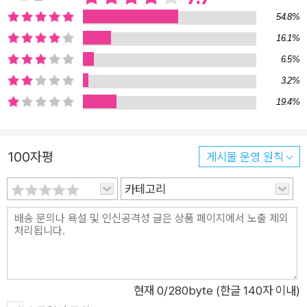
운 점은 송이버섯을 둘러싼 이 다양한 이야기들이 단순한 버섯 이
54.8%
야기를 훨씬 넘어서는 영역에 대한 통찰력을 제공한다는 것이다.
16.1%
이 책은 송이버섯을 통해 우리 시대와 관련한 중요한 질문을 제기
6.5%
한다. 폭탄 맞은 풍경 속의 송이버섯 자본주의적 파괴와 다종의
3.2%
풍경 속에서 협력적 생존은 어떻게 가능한가? 히로시마가 원자
19.4%
폭탄으로 파괴됐을 때, 폭탄 맞은 풍경 속에서 처음 등장한 생물
이 송이버섯이었다고 한다. 체르노빌의 원전 사고로 핵폭발이 일
어난 이후에도 바지런하고 탄력 있는 균류가 가장 먼저 등장했다
100자평
게시물 운영 원칙
고 한다. 로키산맥의 한 지류인 캐스케이드산맥 여기저기 황폐한
숲에 송이버섯을 채집하는 사람들이 모여 있다. 이곳의 풍경은 현
카테고리
대 자본주의의 출현 이후 세계의 황폐한 상태를 잘 보여준다. 우
리 인간이 만든 폐허에서는 무엇이 살아남는가? 저자가 탐구한
바에 따르면, 송이버섯은 불안정성을 다루는 전문가라 할 수 있
다. 그런데 버섯을 채집하는 사람들도 마찬가지다. 동남아시아의
정치적 난민, 미국의 백인 참전용사, 남미의 이주민 등은 자의든
현재
0
/280byte (한글 140자 이내)
타의든 떠돌이 가난한 삶을 사는 경향이 있다. ‘송이버섯 열병’을