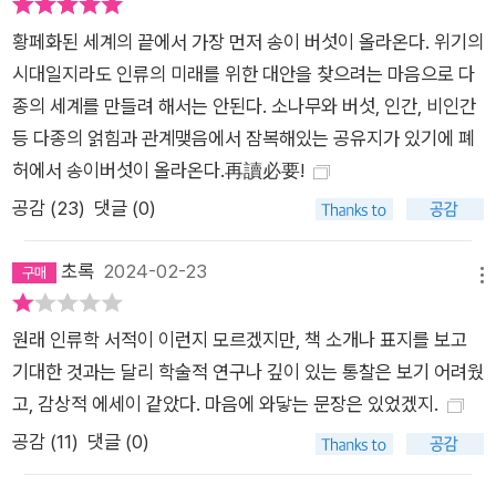
단순화되고, 단순화된 풍경은 자산 생산 후 유기된 공간, 즉 폐허
황페화된 세계의 끝에서 가장 먼저 송이 버섯이 올라온다. 위기의
로 변한다.”(30쪽) 오늘날 세계의 풍경에는 ​​이런 종류의 폐허가
시대일지라도 인류의 미래를 위한 대안을 찾으려는 마음으로 다
도처에 흩어져 있다. 그런데 이것이 이야기의 끝인가? 기존의 서
종의 세계를 만들려 해서는 안된다. 소나무와 버섯, 인간, 비인간
사에서는 이러한 장소에 죽음의 선고를 내려야 마땅하다. 그런데
등 다종의 얽힘과 관계맺음에서 잠복해있는 공유지가 있기에 폐
이런 장소에도 활기가 넘칠 수 있다! 버려진 자연 풍경, 산업 풍경
허에서 송이버섯이 올라온다.再讀必要!
은 때때로 새로운 다종과 다문화의 삶을 낳는다. 도처에 폐허로
방기된 이곳에서 우리는 생명을 찾는 것 외에는 선택지가 없다.
공감 (
23
)
댓글 (0)
"생존이란 무엇인가? 생존이란 항상 다른 존재와 싸워 자기 자신
을 지키는 것을 뜻한다. 나는 생존을 그런 의미로 사용하지 않겠
초록
2024-02-23
메뉴
다.” 우리의 생존을 위한 조건이 있다면 그것은 어떤 것일까? 저
자는 이렇게 말한다. “우리는 경제적이고 생태적인 붕괴 속에서
원래 인류학 서적이 이런지 모르겠지만, 책 소개나 표지를 보고
도 살아가야 하는 문제에 봉착했다. 진보에 관한 이야기도, 붕괴
기대한 것과는 달리 학술적 연구나 깊이 있는 통찰은 보기 어려웠
에 관한 이야기도 어떻게 하면 협력적 생존을 생각할 수 있을지
고, 감상적 에세이 같았다. 마음에 와닿는 문장은 있었겠지.
말해주지 않는다. 이쯤에서 버섯 채집에 주의를 기울여보자. 버섯
공감 (
11
)
댓글 (0)
채집이 우리를 구원해주진 않겠지만, 우리에게 상상의 문을 열어
줄지 모른다”(49쪽)라고 말한다. 저자는 불안정한 시대에 협력