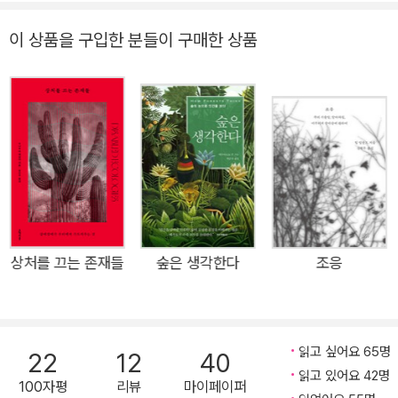
그러나 혼자서는 살아갈 수 없는 ‘버섯’이 안내하는 불안정한 생
존과 이상한 신세계 ★★★ 빅터 터너상 2016년 수상 ★★★
이 상품을 구입한 분들이 구매한 상품
그레고리 베이트슨상 2016년 수상 ★★★ 노던 캘리포니아 도
서상 2016년 최종 후보작 ★★★ 『커커스 리뷰』 자연 및 여행
분야 2015년 최고의 책 ★★★ 『커커스 리뷰』 과학 분야 2015
년 최고의 책 ★★★ 『플레이버와이어』 2015년 베스트 10 학술
서 ★★★ 『타임스』 2015년 최고의 책 “삶이 엉망이 되어갈 때
여러분은 무엇을 하는가? 나는 산책을 한다. 그리고 운이 좋으면
버섯을 발견한다.” 불확정성과 불안정성의 상황, 안전성에 대한
약속이 부재하는 삶을 탐구하기 위해 버섯과 함께 떠난 여행 이야
기 『세계 끝의 버섯』은 우리 시대의 가장 이상한 상품사슬의 하나
상처를 끄는 존재들
숲은 생각한다
조응
를 따라 자본주의의 예상치 못한 구석을 탐험한다. 한편에 일본의
미식가, 자본주의적 기업가, 다른 한편에서 라오스, 캄보디아의
정글 투사와 백인 참전 용사, 중국 윈난성 소수민족의 염소 목동,
읽고 싶어요 65명
22
12
40
핀란드의 자연 가이드 등 송이버섯을 채집하는 사람들을 만난다.
읽고 있어요 42명
100자평
리뷰
마이페이퍼
그 사이의 밴쿠버에서는 시간제로 호출되어 송이버섯을 분류하