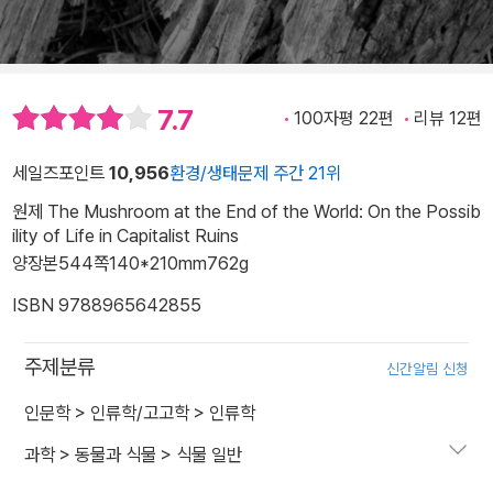
7.7
100자평 22편
리뷰 12편
세일즈포인트
10,956
환경/생태문제 주간 21위
원제 The Mushroom at the End of the World: On the Possib
ility of Life in Capitalist Ruins
양장본
544쪽
140*210mm
762g
ISBN 9788965642855
주제분류
신간알림 신청
인문학
>
인류학/고고학
>
인류학
과학
>
동물과 식물
>
식물 일반