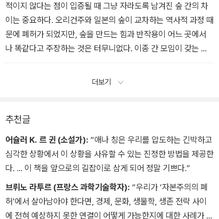
운 공간에서도 잘 자랐다. 캐스케이드산맥 숲 서부에서는 유기
적이지 않다는 점이 입증될 때 그냥 자라도록 남겨진 숲 간의 차
질 토양이 쓸려 내려간 오래된 진흙 언덕에 모여 산다. 로지폴소
이는 중요하다. 오리건주와 일본의 숲이 교차하는 역사적 과정 때
나무는 송이버섯과 함께 자라기에 튼튼하다.
문에 폐허가 되었지만, 숲을 만드는 힘과 반작용이 어느 곳에서
선별적인 벌목은 로지폴소나무에 이로웠다. 혼합 침염수림에
나 똑같다고 주장하는 것은 터무니없다. 이종 간 모임이 갖는 특
서 벌목꾼은 최고의 재목을 골랐고 나머지는 남겨두었다. 잘리다
이성은중요하다. 전 세계를 포괄하는 힘이 존재하고 있음에도 세
남겨진 사탕소나무는 살아 있는 개체가 드물어졌음에도 높은 산
계가 여전히 생태적 이질성을 띠는 이유가 그것이다. 글로벌 조율
더보기
을 지저분하게 만든다. 로지폴소나무는 선택받지 않은 나무 중 하
의 복잡한 사항들도 중요하다. 모든 연결이 똑같은 결과를 가져오
나였다. 이 나무는 교란을 싫어하지 않았다. 어린 로지폴소나무가
지는 않는다. 우리가 폐허의 역사를 쓰기 위해서는 많은 이야기
벌목을 위해 냈다가 방치된 도로를 가득 채운다.
추천글
의 깨진 조각들을 따라가고 많은 패치 속으로 들어가고 나갈 필요
가 있다.
어슐러 K. 르 귄 (소설가):
“애나 칭은 우리를 압도하는 긴박하고
글로벌 권력이 작용하는 곳에서 나타나는 쉽게 규정할 수 없는 마
심각한 상황에서 이 상황을 사유할 수 있는 진정한 방법을 제공한
주침은 여전히 중요하다.
다. … 이 책을 앞으로의 길잡이로 삼게 되어 정말 기쁘다.”
브뤼노 라투르 (프랑스 과학기술학자):
“우리가 ‘자본주의의 폐
허’에서 살아남아야 한다면, 경제, 문화, 생물학, 생존 전략 사이
에 전혀 예상하지 못한 연결이 어떻게 가능한지에 대한 사례가 필