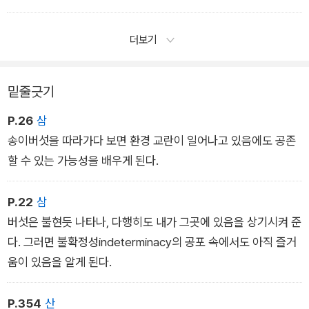
때 발생하는 모든 가능성과 놀라움을 포함해 마주침이 일어나는
지금 여기에 관심을 두는 것이다.
더보기
밑줄긋기
P.26
삼
송이버섯을 따라가다 보면 환경 교란이 일어나고 있음에도 공존
할 수 있는 가능성을 배우게 된다.
P.22
삼
버섯은 불현듯 나타나, 다행히도 내가 그곳에 있음을 상기시켜 준
다. 그러면 불확정성indeterminacy의 공포 속에서도 아직 즐거
움이 있음을 알게 된다.
P.354
산