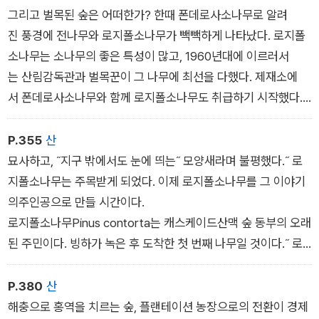
그리고 벌목된 숲은 어떠한가? 한때 폰데로사소나무로 알려
진 풍경에 전나무와 로지폴소나무가 빽빽하게 나타났다. 로지폴
소나무는 소나무의 좋은 특성이 많고, 1960년대에 이르러서
는 산림감독관과 벌목꾼이 그 나무에 최선을 다했다. 제재소에
서 폰데로사소나무와 함께 로지폴소나무도 취급하기 시작했다. 1
970년대의 다시 심기 계획에서 폰데로사보다 로지폴소나무
가 종종 이용됐는데, 그 이유는 로지폴소나무가 교란된 땅에서 쉽
P.355
산
게 자리 잡기 때문이었다. 만약 지금 구글어스Google Earth
묘사하고, ˝지구 밖에서도 눈에 띄는˝ 모양새라며 불평했다.˝ 로
로 위에서 숲을 내려다본다면 오래된 개별 구역에서 자라는 로지
지폴소나무는 주목받게 되었다. 이제 로지폴소나무를 그 이야기
폴소나무를 주로 보게 될 것이다. 예쁜 광경은 아니다. 21세기
의주인공으로 만들 시간이다.
로 넘어가는 시점에서 비판하는 이들은 산림감독관들을 놀라
로지폴소나무Pinus contorta는 캐스케이드산맥 숲 동부의 오래
게 하는 말을 했는데, 캐스케이드산맥숲 동부의 목재 생산 지역
된 주민이다. 빙하가 녹은 후 도착한 첫 번째 나무일 것이다.˝ 로
을 ˝초라한 노견의 등에 난 곪은 상처로
지폴소나무는 마자마산 Mt. Mazama의 화산 분화 후 부석층에
서 자랄 수있는 몇 안 되는 나무 중 하나였다. 이 나무는 다른 나
P.380
산
무들과 폰데로사소나무 마저 죽인, 여름 성에가 생기는 언덕의 추
해충으로 홍역을 치르는 숲, 플랜테이션 농장으로의 전환이 경제