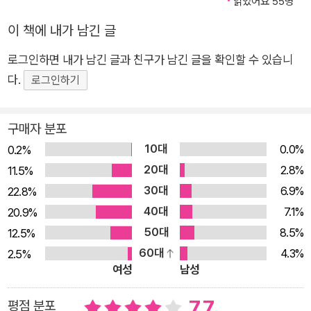
읽었어요 55명
는 동남아시아 이민 노동자가 있다. 그리고 캐스케이드 산맥 숲
이 책에 내가 남긴 글
여기저기에서 활기 넘치는 독특한 경매 현장과 도쿄의 경매 시장
으로 이어지는 송이버섯 무역의 다양한 세계를 목격하게 된다. 송
로그인하면 내가 남긴 글과 친구가 남긴 글을 확인할 수 있습니
이버섯을 둘러싼 이 동료들이 우리를 곰팡이 생태와 숲의 역사로
다.
로그인하기
안내할 것이다. 어쩌면 인간이 대량으로 파괴한 시대에 공존과 동
거의 가능성을 이해할 수도 있을 것이다. 소나무 숲과 산림 산업,
구매자 분포
송이버섯 채집인의 역사와 현재를 추적하는 과정에서는 송이버
10대
0.0%
0.2%
섯, 풍경, 전쟁, 자유, 자본주의 사이에 기묘하게 얽힌 이야기가
20대
2.8%
11.5%
소설처럼 펼쳐진다. 저자는 채집, 임업을 비롯해 균류학과 DNA
30대
6.9%
22.8%
연구, 존 케이지의 음악에 이르기까지 다양한 주제를 넘나든다.
40대
7.1%
20.9%
송이버섯은 세계에서 가장 값비싼 버섯인데, 북반구 전역에 걸쳐
50대
8.5%
12.5%
인간이 교란한 숲에서만 자라며, 인공적으로 재배하려고 노력했
60대
4.3%
2.5%
지만 실패했다. “송이버섯은 언제나 관계 속에 있고, 그래서 특정
여성
남성
장소에 존재하기 때문”이다. 송이버섯은 나무와 공생하는 특별한
능력을 통해 척박한 곳에서 숲이 자랄 수 있도록 도와준다. 놀라
7.7
평점 분포