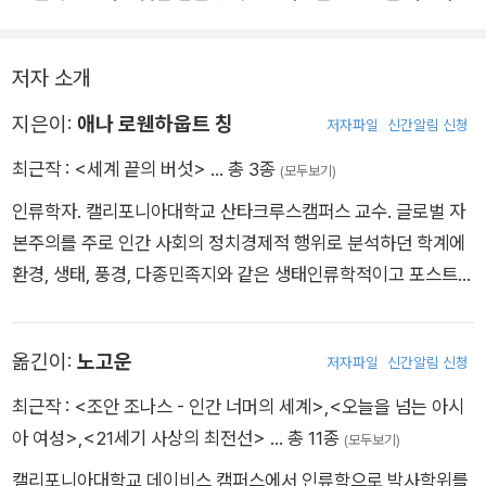
요하다. 애나 칭은 세계화된 버섯이라는 믿기 힘든 놀라운 사례를
제공한다.”
저자 소개
지은이:
애나 로웬하웁트 칭
저자파일
신간알림 신청
최근작 :
<세계 끝의 버섯>
… 총 3종
(모두보기)
인류학자. 캘리포니아대학교 산타크루스캠퍼스 교수. 글로벌 자
본주의를 주로 인간 사회의 정치경제적 행위로 분석하던 학계에
환경, 생태, 풍경, 다종민족지와 같은 생태인류학적이고 포스트휴
머니즘적인 관점으로 이론적 지평을 넓혀 전 세계적으로 알려진
학자다. 『다이아몬드 여왕의 세계에서』로 1994년에 해리 벤다
옮긴이:
노고운
저자파일
신간알림 신청
상을, 『마찰: 글로벌 연결에 관한 민족지』로 2005년에 미국민족
지학회가 수여하는 시니어북 상을 수상했다. 2007년부터 ‘마쓰
최근작 :
<조안 조나스 - 인간 너머의 세계>
,
<오늘을 넘는 아시
타케 월드 리서치 그룹’을 조직해 송이버섯의 다종적 결합 및 송
아 여성>
,
<21세기 사상의 최전선>
… 총 11종
(모두보기)
이버섯을 둘러싼 상품사슬을 여러 나라의 학자들과 공동으로 연
캘리포니아대학교 데이비스 캠퍼스에서 인류학으로 박사학위를