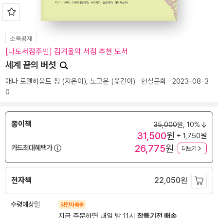
소득공제
[나도서점주인] 김겨울의 서점 추천 도서
세계 끝의 버섯
애나 로웬하웁트 칭
(지은이),
노고운
(옮긴이)
현실문화
2023-08-3
0
종이책
35,000
원,
10%
31,500
원
+ 1,750원
26,775
원
카드최대혜택가
더보기
전자책
22,050
원
수령예상일
양탄자배송
지금 주문하면 내일 밤 11시
잠들기전 배송