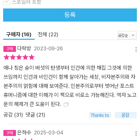
스포일러 포함
앓는 프레카리아트의 이 버섯 채집인들은 정규직을 구하지 못했
등록
거나 원하지 않거나 자연의 탁 트인 공간에 혼자 있는 ‘자유’를 선
호한다. 그렇다고 이들이 자본주의 밖에 있는 것은 아니다. 송이
구매자 (16)
전체 (22)
버섯 무역을 매개로 어느 정도는 세계 경제에 편입되어 있다. 그
들은 저자가 주변자본주의적 공간이라고 부르는 것의 일부를 형
다락방
2023-09-26
메뉴
성하지만 여전히 시스템의 일부다. 전례 없이 불안정한 시대, 돈
을 벌고 있는 순간에도 불안정한 우리 시대의 삶과 버섯의 생태가
애나 칭은 송이 버섯의 탄생부터 인간에 의한 채집 그것에 의한
주는 메시지 『세계 끝의 버섯』은 이 불안정하고 불확실한 삶의 경
쓰임까지 인간과 비인간이 함께 살아가는 세상, 비자본주의와 자
험이 일상이 되고 있는 자본주의 세계 체제에 균열이 일어나고 있
본주의의 얽힘에 대해 보여준다. 인본주의로부터 벗어난 포스트
는 곳을 탐구한다. 저자는 우리 시대를 불안정성으로 정의한다.
휴머니즘에 대한 이해가 이 책으로 비로소 가능해진다. 역자 노고
이 불안정성은 세계에서 가장 부유한 나라인 미국에서조차 더는
운의 해제가 큰 도움이 된다.
사람들에게 안정된 직업도, 매달 생계 걱정 없이 자녀를 교육하고
공감 (
31
)
댓글 (21)
키울 수 있는 안정감도, 아플 때 치료의 손길을 받을 수 있을 수
있는 의료 서비스도 보장되지 않는다. 사람과 사물은 언제든 필요
은하수
2025-03-04
에 따라 버려질 수 있다. 사람과 사물이 소외됨에 따라 “풍경은
메뉴