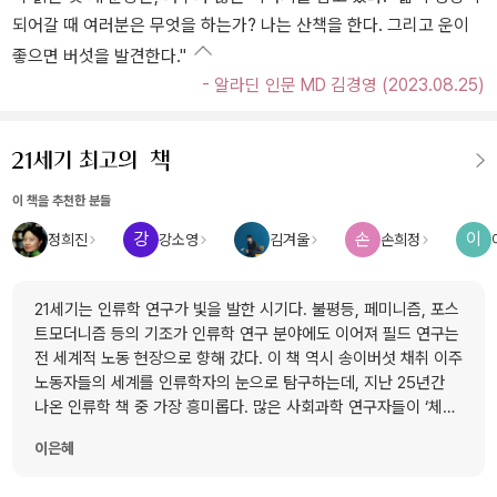
되어갈 때 여러분은 무엇을 하는가? 나는 산책을 한다. 그리고 운이
좋으면 버섯을 발견한다."
- 알라딘 인문 MD 김경영 (2023.08.25)
이 책을 추천한 분들
강
손
이
정희진
강소영
김겨울
손희정
21세기는 인류학 연구가 빛을 발한 시기다. 불평등, 페미니즘, 포스
트모더니즘 등의 기조가 인류학 연구 분야에도 이어져 필드 연구는
전 세계적 노동 현장으로 향해 갔다. 이 책 역시 송이버섯 채취 이주
노동자들의 세계를 인류학자의 눈으로 탐구하는데, 지난 25년간
나온 인류학 책 중 가장 흥미롭다. 많은 사회과학 연구자들이 ‘체계’
비판적인 연구를 하면서도 결코 무너지지 않는 자본주의 체계로 인
이은혜
해 자기 연구의 효용성을 비관하지만, 이 책은 그런 사회과학자들
에게 체계의 빈틈을 노릴 만한 귀감이 되고 있다. 독자 역시 사회과