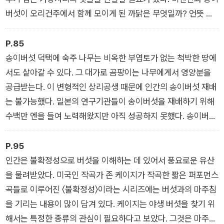
버섯이 오리건주에서 함께 모이게 된 까닭은 무엇일까? 언뜻 사
소해 보이는 이런 질문이 모든 것의 방향을 뒤집어, 예측 불가능
한 마주침을 핵심적인 것으로 보도록 이끌지도 모른다.
P.85
송이버섯 덕택에 숙주 나무는 비옥한 부엽토가 없는 척박한 땅에
서도 살아갈 수 있다. 그 대가로 곰팡이는 나무에게서 영양분을
공급받는다. 이 변형적인 상리공생 때문에 인간의 송이버섯 재배
는 불가능했다. 일본의 연구기관들이 송이버섯을 재배하기 위해
수백만 엔을 들여 노력해왔지만 아직 성공하지 못했다. 송이버섯
은 플랜테이션 농장의 환경 조건에 저항한다.
P.95
인간은 불확정성으로 버섯을 이해하는 데 있어서 풍요로운 유산
을 물려받았다. 미국인 작곡가 존 케이지가 작곡한 짧은 퍼포먼스
곡들로 이루어진 〈불확정성〉이라는 시리즈에는 버섯과의 마주침
을 기리는 내용이 많이 담겨 있다. 케이지는 야생 버섯을 찾기 위
해서는 특정한 종류의 관심이 필요하다고 보았다. 그것은 마주칠