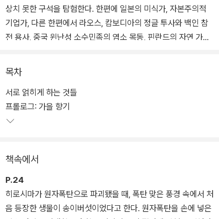
상치 못한 구석을 탐험한다. 한편에 일본의 미식가, 자본주의적
기업가, 다른 한편에서 라오스, 캄보디아의 정글 투사와 백인 참
전 용사, 중국 윈난성 소수민족의 염소 목동, 핀란드의 자연 가이
드 등 송이버섯을 채집하는 사람들을 만난다. 그 사이의 밴쿠버에
서는 시간제로 호출되어 송이버섯을 분류하는 동남아시아 이민
목차
노동자가 있다. 그리고 캐스케이드 산맥 숲 여기저기에서 활기 넘
서로 얽히게 하는 것들
치는 독특한 경매 현장과 도쿄의 경매 시장으로 이어지는 송이버
프롤로그: 가을 향기
섯 무역의 다양한 세계를 목격하게 된다.
송이버섯을 둘러싼 이 동료들이 우리를 곰팡이 생태와 숲의 역사
로 안내할 것이다. 어쩌면 인간이 대량으로 파괴한 시대에 공존과
책속에서
동거의 가능성을 이해할 수도 있을 것이다. 소나무 숲과 산림 산
업, 송이버섯 채집인의 역사와 현재를 추적하는 과정에서는 송이
P.24
버섯, 풍경, 전쟁, 자유, 자본주의 사이에 기묘하게 얽힌 이야기가
히로시마가 원자폭탄으로 파괴됐을 때, 폭탄 맞은 풍경 속에서 처
소설처럼 펼쳐진다. 저자는 채집, 임업을 비롯해 균류학과 DNA
음 등장한 생물이 송이버섯이었다고 한다. 원자폭탄을 손에 넣은