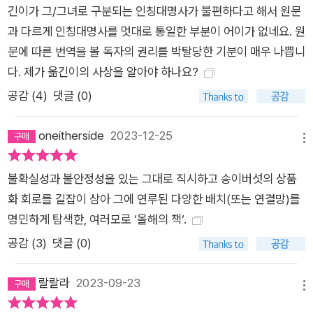
다른 한편으로 그것은 자본주의적 폐허, 즉 세상의 종말을 암시할
긴이가 그/그녀로 구분되는 인칭대명사가 불편하다고 해서 원문
수도 있다. 지구에서 최대한 많은 것을 추출해 축적하려는 인간의
과 다르게 인칭대명사를 멋대로 통일한 부분이 어이가 없네요. 원
탐욕으로 종국에 이르고 마는 위기 상황의 의미도 내포되어 있는
문에 따른 번역을 볼 독자의 권리를 박탈당한 기분이 매우 나쁩니
것이다. 애나 칭은 송이버섯이라는 이 작은 유기체를 실타래 삼아
다. 제가 옮긴이의 사상을 알아야 하나요?
자본주의적 파괴와 다종의 풍경 속에서 어떻게 협력적 생존이 일
공감 (
4
)
댓글 (0)
어날 수 있는지에 대한 놀라운 통찰을 제시한다. “우리가 엉망으
로 만든 이 세계에 아직 무언가 살아 있다는 사실을 달리 어떻게
oneitherside
2023-12-25
메뉴
설명할 수 있겠는가?” 인문학, 사회과학, 자연과학의 복잡한 교
차점에서 일궈낸 시적이면서 놀랍도록 풍부한 탐구 사실 이 책을
불확실성과 불안정성을 있는 그대로 직시하고 송이버섯의 상품
몇 줄로 요약하는 것은 불가능한 일에 가깝다. 저자가 “다채로운
화 회로를 길잡이 삼아 그에 연루된 다양한 배치(또는 연결망)를
모임”이라는 말로 요약한 20여 개의 이야기들이 “비 온 뒤 쑥쑥
명민하게 탐색한, 여러모로 ‘올해의 책‘.
올라오는 버섯”(8쪽)처럼 펼쳐지기 때문이다. 그럼에도 이 책은
공감 (
3
)
댓글 (0)
더할 수 없이 매력적이다. 아마존의 어떤 리뷰는 이 책을 두고
“위험스러울 정도로 매혹적인 책”이라고 말한다. 『세계 끝의 버
랄랄라
2023-09-23
메뉴
섯』은 무미건조한 사회과학 논문이 아니다. “우리가 엉망으로 만