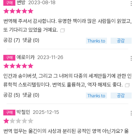
변방
2023-08-18
메뉴
해 생존하기 위한 첫 번째 필요조건이 바로 호기심이라 말한다.
그리고 송이버섯이 우리를 호기심의 세계로 인도할 수 있다는 것
번역해 주셔서 감사합니다. 유명한 책이라 많은 사람들이 읽었고,
이다. 송이버섯이 다양한 방식으로 사물을 취하고, 훔치고, 선물
또 기다리고 있었을 거예요.
하고, 파는 인간과 일종의 공생적 파트너 관계를 제공해줄 수 있
공감 (
7
)
댓글 (0)
다는 것이다. 바로 우리 것인 줄만 알았던 통제된 세계가 실패했
을 때, 통제받지 않는 버섯의 삶이 선물이자 길잡이가 되어준다.
에로이카
2023-11-26
어쩌면 저자는 송이버섯을 오늘날 인간에 의해 황폐화된 세상에
메뉴
서 인간이 살아내야 할 생존과 지혜의 대리인으로 보는 것 같기도
인간과 송이버섯, 그리고 그 너머의 다종의 세계만들기에 관한 인
하다. “우리는 불안정한 생존을 통해 비로소 무엇이 잘못되었는
류학적 스토리텔링이다. 번역도 훌륭하고, 역자 해제도 좋다.
지 살펴볼 수 있다. 불안정성이란, 우리가 다른 존재에 취약하다
공감 (
5
)
댓글 (0)
는 것을 인지하는 상태이다” 애나 칭의 『세계 끝의 버섯』 제목에
는 두 가지 의미가 담겨 있다. 송이버섯은 자본 축적이 일어나기
박철민
2025-12-15
힘든 자본주의 세계 체제의 가장 변두리에 존재한다. 물론 변두리
메뉴
라고 해서 결코 자본주의의 바깥인 것은 아니다. 송이버섯은 그렇
게 숲속 깊숙이 비밀스럽게 숨겨져 있어 그 존재를 찾기 어렵다.
번역 업무는 옮긴이의 사상과 분리된 공적인 영역 아닌가요? 옮