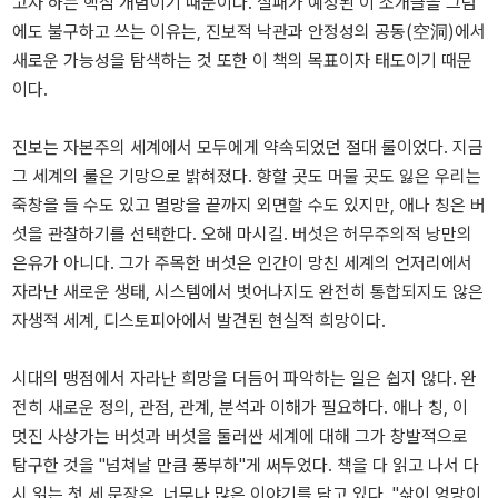
고자 하는 핵심 개념이기 때문이다. 실패가 예정된 이 소개글을 그럼
에도 불구하고 쓰는 이유는, 진보적 낙관과 안정성의 공동(空洞)에서
새로운 가능성을 탐색하는 것 또한 이 책의 목표이자 태도이기 때문
이다.
진보는 자본주의 세계에서 모두에게 약속되었던 절대 룰이었다. 지금
그 세계의 룰은 기망으로 밝혀졌다. 향할 곳도 머물 곳도 잃은 우리는
죽창을 들 수도 있고 멸망을 끝까지 외면할 수도 있지만, 애나 칭은 버
섯을 관찰하기를 선택한다. 오해 마시길. 버섯은 허무주의적 낭만의
은유가 아니다. 그가 주목한 버섯은 인간이 망친 세계의 언저리에서
자라난 새로운 생태, 시스템에서 벗어나지도 완전히 통합되지도 않은
자생적 세계, 디스토피아에서 발견된 현실적 희망이다.
시대의 맹점에서 자라난 희망을 더듬어 파악하는 일은 쉽지 않다. 완
전히 새로운 정의, 관점, 관계, 분석과 이해가 필요하다. 애나 칭, 이
멋진 사상가는 버섯과 버섯을 둘러싼 세계에 대해 그가 창발적으로
탐구한 것을 "넘쳐날 만큼 풍부하"게 써두었다. 책을 다 읽고 나서 다
시 읽는 첫 세 문장은, 너무나 많은 이야기를 담고 있다. "삶이 엉망이