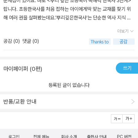
문제집이 있어요. ​바로 <뿌리 깊은 초등국어 독해력 한국사 3단계>
에 볼 수 있게 해주었네요.주 5일 학습을 계획해보고 학습일을 적으
적으로 정리를 안해본 저희 아이는 어색하다며 적지를 않더라고
랍니다. ​​초등한국사를 처음 접하는 아이에게딱 맞는 교재를 찾기 위
며 교재를 풀어 봅니다.QR코드를 찍어 지문 읽기를 실감나게 들어
요. 저도 굳이 적을필요 있을까? 하면서 아이의 자율에 맡겼는데
해 여러 권을 살펴봤는데요.​'뿌리깊은한국사'는 단순한 역사 지식 전
볼 수 있습니다.말하기 능력을 보강하기 위해 직접 지문을 읽고 문제
요.. 곰곰이 생각해보니.. 아이가 독해지문을 해석하고 문제를 푸는 시
달이 아닌, 국어 독해력까지 함께 키워줄 수 있어서 좋았어요.​이번에
를 풀었습니다.각 지문 위에는 해당 이야기가 위치한 시기를 눈으로
더보기
간을 잘 정리해서 오답률과 비교해보면, 어떤 지문을 어려워했고, 쉬
학습한 15회는 김부식의 『삼국사기』에 관한 내용이었어요. ​​1장에서
확 띄게 표시해주어흐름을 이해하면서 지문을 읽어보기 좋았습니다.
워했는지~ 파악하는데 도움일 될 것 같더라고요. 아이와 잘 얘기해보
공감 (
0
)
댓글 (0)
는 '삼국사기'가 단순한 역사책이 아니라, ​고구려,백제,신라의 왕들의
문제풀이 아래에는 낱말풀이를 두어 어려운 어휘를 익힐 수 있게 해
고 다음에는 조금씩 시간을 체크해서 적어봐야겠습니다. 이야기책으
업적을 기록한 '본기', 제도와 풍습을 다룬 '지', 연표 형식의 '표', 인물
주어 한자어까지 함께 익힐 수 있습니다.지문을 읽고 문제를 풀어내
로 읽거나 요점정리된 개념들을 보곤 했는데 이렇게 독해지문으로 한
중심의 '열전'​으로 구성된 종합 역사서라는 점이 아이 눈높이에 맞게
고, 낱말풀이를 익혔다면 어법·어휘편에서 다시 한번 낱말을 확인하
국사를 만나니 새롭다고 해요. '엄마, 이건 문학으로 들어가요, 비문학
쓰기
마이페이퍼 (0편)
설명되어 있었습니다. ​이후에는 본격적으로독해 문제가 이어져져요
며 그 뜻을 이해했는지 체크해 볼 수 있습니다.하루 학습동안 그 날의
으로 들어가요?' 독해를 문학과 비문학으로 나누어서 풀던 아이의 질
단순한 사실 확인뿐만 아니라 글의 내용을 비교하고 추론하는 문제도
어휘까지 학습이 가능한독해-한국사흐름-어휘까지 끝마칠 수 있는
문이에요. ㅎㅎ 사소하지만 이런 궁금증이 생기는것도 새삼 반갑네
등록된 글이 없습니다
포함되어 있어 사고력을 확장하는 데 좋았어요. ​특히 '김부식이 만든
구성으로 하루 학습을 마무리 할 수 있습니다.문제중에는 이렇게 『한
요. ^^문제를 풀다보니 잘 풀어주는 부분도 있고, 틀리기도 합니다. 틀
삼국사기'라는 빈칸 채우기 문제나, '표'가 어떤 내용을 담고 있는지
국사능력검정 기본 문제 유형』이 들어가 있어서 자연스럽게 한국사
린 부분은 다시 풀어보고 왜 그렇게 생각했었는지를 확인해봤어
반품/교환 안내
찾는 서술형 문제 등은 아이가 교재 내용을 정확히 이해하고 있는지
능력 검정시험에 대비해 볼 수도 있겠네요.초등이지만 수능대비 지문
요. 금방 고치는 문제들도 있고, 그래도 모르겠다고 하는 문제들은 해
를 점검하기에 충분했습니다.​어법·어휘편에서는 ‘관직, 외교, 즉위’ 같
읽어내는 시간이 얼마나 중요한지최근 나오는 독해력 문제집들에서
설지를 같이 참고해보았습니다. 세상에.. 해설지가 정말 너무 잘 되어
은 단어의 정확한 뜻을 익히는 문제도 포함되어 있어요. ​역사 학습을
자주 보이는 독해하는데 걸린 시간을 별도로 관리할 수 있게 해주네
있어요. 뿌리깊은 초등국어 독해력 한국사의 해설지는 또다른 개념북
하다 보면 어려운 단어에 막혀 흐름을 놓칠 수 있는데, ​이 교재는 그런
요.각 주차 별 마무리로 한국사능력검정시험 정리 노트를 배치하여매
같은 느낌이었습니다. 하나하나 읽어보는 것만으로도 한국사의 흐름
로그인
전체 메뉴
회사 소개
출판사 안내
PC 버전