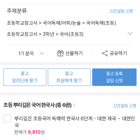
주제분류
신간알림 신청
초등학교참고서
>
국어독해/어휘/논술
>
국어독해(초등)
초등학교참고서
>
3학년
>
국어(초등3)
선물하기
공유하기
중고
중고
중고 등록
알라딘에 팔기
회원에게 팔기
알림 신청
초등 뿌리깊은 국어 한국사 (총 6권)
신간알림 신청
뿌리깊은 초등국어 독해력 한국사 6단계 - 대한 제국 ~ 대한민
국
판매가
9,810
원