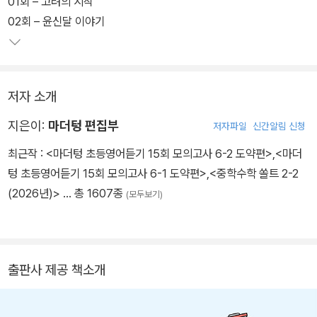
01회 – 고려의 시작
02회 – 윤신달 이야기
저자 소개
지은이:
마더텅 편집부
저자파일
신간알림 신청
최근작 :
<마더텅 초등영어듣기 15회 모의고사 6-2 도약편>
,
<마더
텅 초등영어듣기 15회 모의고사 6-1 도약편>
,
<중학수학 쏠트 2-2
(2026년)>
… 총 1607종
(모두보기)
출판사 제공 책소개