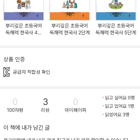
* 교재의 학습 진행 상황을 기록할 수 있는 ‘독해력 나무’와 ‘스스로
학습 붙임딱지’ * 매주 학습한 내용 중 한국사능력검정시험에서 다뤄
지는 내용만 정리한 ‘한국사 정리 노트’ ※본 교재의 지문은 초등학교
뿌리깊은 초등국어
뿌리깊은 초등국어
뿌리깊은 초등국어
3~6학년 학생이 읽기에 좋은 난이도로 맞춰 작성되었습니다.
독해력 한국사 4단
독해력 한국사 2단계
독해력 한국사 5단계
계
상품 인증
공급자 적합성 확인
읽고 싶어요 0명
0
3
0
읽고 있어요 1명
100자평
리뷰
마이페이퍼
읽었어요 3명
이 책에 내가 남긴 글