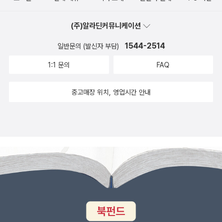
부분까지 잘 챙겨줘서 든든했습니다. ​독해 문제와 어휘 문제를 나누
주 학습한 내용 중 한국사능력검정시험에서 다뤄지는 내용을 정리해
을 이해할 수 있더라고요. 원래 답지는 안보여주지만.. 이 해설지는 아
어 구성한 것도 학습 부담을 덜어주어도움이 되었고요.​​한주차가 끝나
서 보여주고 풀어보게 해줍니다.시험 대비 이 부분만 정리하여 시험
이에게 문제 다 풀고 채점하고서 한 번씩 읽어보자고 권했어요. 이렇
(주)알라딘커뮤니케이션
면 등장하는 정리 노트에서는 ​한주동안 공부한 내용을 모두 요약정리
전에 풀어본다면 성적이 올라가 있을 것 같네요.^^고려시대에 실린
게 정성스럽게 해설지를 만들어주셨는데~ 안보고 넘어갈 수 없겠죠?
해주고 있어서, 아이가훑어보며 자연스럽게 복습이 가능했어요. ​​아이
1544-2514
내용중에 중요한 회차를 연대순으로 엮은 한국사 연표를 통해 한국사
일반문의 (발신자 부담)
^^아이에게 한국사공부를 더 새롭고 재미있게 할 수 있도록 도와준
에게 “이 책 어때?”라고 물어보니 “재밌고, 내용이 쏙쏙 들어와서 다
흐름을 다시 한번 체크해 봅니다.초등 친구들 수준에 맞게 스스로 붙
뿌리깊은 초등국어 독해력 한국사. 고려시대 끝나면 어느시대 여행을
1:1 문의
FAQ
음 단원도 얼른 보고 싶다”고 하네요. ​‘여름방학문제집’으로 활용하기
임 딱지까지 있어서 앞에 독해 시간 표시하는 페이지에 있는 ○부분
떠날까 즐거운 고민을 하게 됩니다. 부담없이 풀 수 있는 한국사 독해!
에 이만한 구성은 없는 것 같아요. 매회 단원이 설명문, 이야기, 인터
에 본인 스스로를 평가할 수 있는 딱지스티커를 붙여 평가해봅니다.
중고매장 위치, 영업시간 안내
즐겁게 한국사 공부를 해보겠습니다. <출판사로부터 도서를 제공받
뷰, 연극 등 다양한 지문으로 구성되어 있어서, ​지루하지 않게 역사 공
정답과 해설에서는 뿌리깊은 국어 독해 시리즈 중에 독해력 단계별
아 즐겁게 학습하고 있습니다.>#뿌리깊은초등국어독해력 #마더텅
부를 이어갈 수 있었고요. ​​무엇보다 QR코드를 통한지문읽기 음성 지
설명이 있어서 교재 선택에 도움을 줍니다.□안에 빠른 정답으로 채
뿌초독 #뿌리깊은초등국어독해력한국사 #초등문제집 #초등한국사
원까지 있어아이가 혼자 공부할 때도 도움이 되었다고 하네요.​뿌리깊
점하고 문제별 해설로 틀린문제 점검을 꼼꼼하게 해줍니다.마더텅 체
#마더텅초등 #초등 #초등학생 #초등학생공부 #초등학생문제집 #
은한국사는 국어 독해와 한국사검정능력시험공부를 동시에 잡을 수
험단으로 받은 독해력교재이지만 교재 한 권으로독해력에 한국사 흐
책리뷰 #책서평 #서평단#체험단 #교재리뷰 #초등국어 #문제집추
있는 교재입니다. ​초등학생이 한국사에 흥미를 가지도록자연스럽게
름 및 국어 어법·어휘까지 챙기며한국사능력검정시험 대비까지 할 수
천 #책세상 #책세상맘수다 #맘수다 #책세상맘수다카페
접근할 수 있게 도와주고,​ 교과 연계 내용도 잘 정리되어 있어 초등한
있는[초등국어 독해력 한국사 문제집]을 꼭 풀어보기를초등 친구들
국사교재로도 손색이 없습니다. ​다음 회차도 기대가 되네요. ​앞으로
에게 추천합니다.[#협찬] [출판사를 통해 교재만을 지원받아 직접 작
꾸준히 아이와 이 교재로 함께하며 한국사 기초를 탄탄히 다져보려고
성하였습니다]
합니다.😊​#뿌리깊은한국사 #초등한국사 #한국사기초 #한국사검정