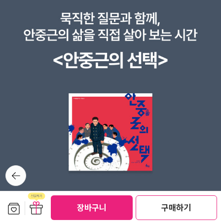
능력시험공부 #여름방학문제집 #초등한국사교재
뒤로가
기
보관함담기
선물하기
장바구니
구매하기
선물하기