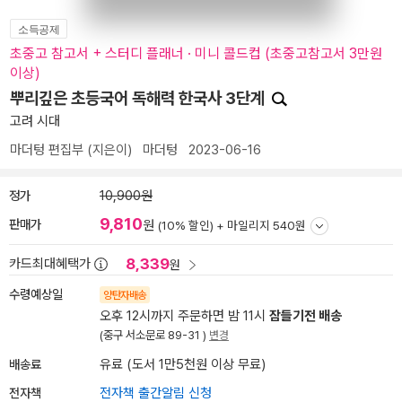
소득공제
초중고 참고서 + 스터디 플래너 · 미니 콜드컵 (초중고참고서 3만원
이상)
뿌리깊은 초등국어 독해력 한국사 3단계
고려 시대
마더텅 편집부
(지은이)
마더텅
2023-06-16
정가
10,900원
9,810
판매가
원
(10% 할인) +
마일리지 540원
8,339
카드최대혜택가
원
수령예상일
양탄자배송
오후 12시까지 주문하면 밤 11시
잠들기전 배송
(중구 서소문로 89-31 )
변경
배송료
유료 (도서 1만5천원 이상 무료)
전자책
전자책 출간알림 신청