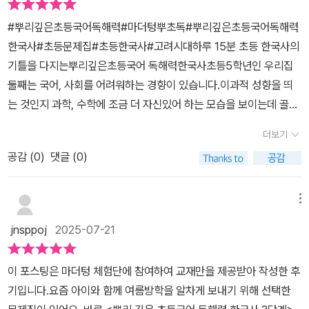
요.저희 아이는 이번에 3단계! 고려 시대를 시작해보았습니다. 매번
#뿌리깊은초등국어독해력#마더텅뿌초독#뿌리깊은초등국어독해력
한국사 책을 읽거나 공부를 하면 선사시대부터 시작을 하잖아요. 그
한국사#초등문제집#초등한국사#고려시대하루 15분 초등 한국사의
렇다보니 앞부분은 많이 이해하고 있더라고요. ㅎㅎ 중간에 외울것도
기틀을 다지는뿌리깊은초등국어 독해력한국사초등5학년인 우리집
많아지고 사건 사고가 많은 고려시대는 조금 더 꼼꼼하게 공부하고
둘째는 국어, 사회를 어려워하는 경향이 있습니다.이과적 성향을 띄
알아야할 것들이 많아 복습이 필요한데, 마침 3단계가 딱 고려시대더
는 것인지 과학, 수학에 조금 더 자신있어 하는 모습을 보이는데 골고
라고요. 그래서 우리는 3단계! 고려 시대를 선택해서 시작했습니
루 학습하는것이 무엇보다 중요할 초등학교 시기라고른 학습을 목표
다. 앞 페이지에는 목차가, 뒷페이지 안쪽에는 3단계 고려시대에 해
더보기
로 합니다.마더텅 체험단에 선정되어 뿌리깊은 초등국어 독해력 한국
당하는 한국사 연표가 있어요. 이 뒷페이지는 잘라서 벽에 붙여놓자
공감 (
0
)
댓글 (0)
사 3단계 고려시대를 학습해 보았습니다.각 단계별로 시대를 달리하
고 얘기했어요. ^^ 꼭 버리지 말고 활용하세요!! 아이들의 공부 성취감
여 학습자가 어떤 부분이 부족한가 살펴보고 해당 시대를 골라서 선
을 높여주기 위해 이렇게 붙임딱지도 들어 있네요~ 칭찬 스티커는 정
택해 학습해도 무난할 교재입니다.고려시대를 시간별로 나열하여 해
메뉴
말 아이들 공부할 때 필수같아요. ㅎㅎ뿌리깊은 초등국어 독해력 한
당 이야기가 어느 위치에 있는지 확실하게 알아볼 수 있게 구성되어
국사는 1주일에 5회 하루 두 장씩 풀면 2달에 완성할 수 있어요. 큰
jnsppoj
2025-07-21
있는 모습입니다.하루 15분, 2달 학습이 가능하게 해준 구성으로8주
부담 없이 하루 하나의 독해를 하면 되니 어렵지 않겠죠? 교재시작부
차만 되어도 『한국사 : 고려시대』의 흐름을 알 수 있게 해주어총 8주
분에는 공부한 날짜에 시간까지 꼼꼼히 적을 수 있게 해놓았어요. 그
이 포스팅은 마더텅 체험단에 참여하여 교재만을 제공받아 작성한 후
차에 실리는 글의 종류 및 내용을 간략히 보여줍니다.주간학습안내가
리고 한 지문과 문제가 끝나는 부분에도 얼마의 시간이 걸렸는지, 정
기입니다.요즘 아이와 함께 여름방학을 알차게 보내기 위해 선택한
함께 표시되어 있어서 학습일을 계획하고 채점해서 맞은 수를 한 눈
답률이 어떻게 되는지를 체크할 수 있게 되어 있습니다. 이렇게 구체