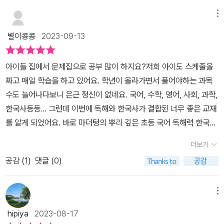
메뉴
별이콩콩
2023-09-13
아이들 집에서 문제집으로 공부 많이 하지요?저희 아이도 스케줄을
짜고 매일 학습을 하고 있어요. 학년이 올라가면서 풀어야하는 과목
수도 늘어나다보니 은근 정신이 없네요. 국어, 수학, 영어, 사회, 과학,
한국사등등... 그런데 이번에 독해와 한국사가 결합된 너무 좋은 교재
를 알게 되었어요. 바로 마더텅의 뿌리 깊은 초등 국어 독해력 한국사
랍니다. 뿌독은 워낙 유명해서 알고 있었는데~ 독해력 한국사가 나왔
더보기
다는 사실.. 알고 계셨나요?이번 뿌리깊은 초등국어 독해력 한국사
공감 (
1
)
댓글 (0)
시리즈는 총 6단계로 되어 있어요. 1단계 선사시대~삼국시대2단계
남북극시대 3단계 고려 시대4단계 조선 전기(~임진왜란)5단계 조
선 후기(~강화도 조약)6단계 대한 제국 ~ 대한민국시대별로 나뉘어
메뉴
져 있으니 처음 시작하는 아이들은 1단계부터~ 보완해야할 한국사
hipiya
2023-08-17
시대가 있으면 그부분을 찾아서 공부해보는 것도 너무 좋을 것 같아