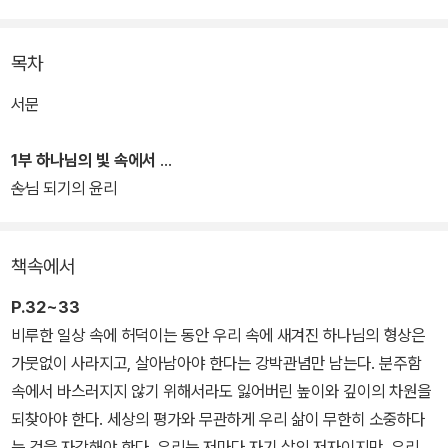
들이는 것은 아름다운 일이자 정의”라고 하면서, “탐욕에 이끌리던
삶을 나눔과 절제의 삶으로 전환하는 것, 고립의 세상에서 연대를 추
목차
구하는 것”을 언급했다.
서문
코로나 기간 다양한 사회 현상들을 보면서 저자는 현상 너머의 더 깊
고 큰 이야기들을 칼럼을 통해 나누었다. 친구는 무슨, 나에게 유리한
1부 하나님의 빛 속에서
가 불리한가를 따지며 관계를 맺는 시대적 현상에 대해 저자는 성경
손님 되기의 윤리
적 기준에서 비복음적, 반복음적 가치관에 지속적으로 질문을 던지고
있다. 이익과 욕망, 실적과 권리의 가치에서 벗어나 용기를 내어 사랑
책속에서
과 평화를 위해 과감히 자신의 것을 내어주어야 한다고 한다. 그가 지
향하는 환대와 영적 우정은 결국 그리스도인들과 교회가 현실의 삶에
P.32~33
서 작은 것 하나라도 변화시키기 위해 같이 고민하고 들어주고 함께
비루한 일상 속에 허덕이는 동안 우리 속에 새겨진 하나님의 형상은
미래를 소망하도록 하자는 것이다.
가뭇없이 사라지고, 살아남아야 한다는 강박관념만 남는다. 분주함
속에서 바스러지지 않기 위해서라도 잃어버린 높이와 깊이의 차원을
되찾아야 한다. 세상의 평가와 무관하게 우리 삶이 무한히 소중하다
는 것을 자각해야 한다. 우리는 저마다 자기 삶의 저자이지만, 우리가