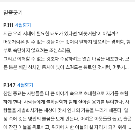
밑줄긋기
P.111
4월향기
지금 우리 시대에 필요한 태도가 있다면 ‘머뭇거림‘이 아닐까?
머뭇거림은 알 수 없는 것을 아는 것처럼 말하지 않으려는 겸허함, 함
부로 속단하지 않으려는 조심스러움,
그리고 이해할 수 없는 것조차 수용하려는 열린 마음을 내포한다. 모
든 틈은 깨진 상처인 동시에 빛이 스며드는 통로인 것처럼, 머뭇거림
은 우유부단함처럼 보이지만 나와 타자가 함께 숨쉴 수 있는 공간이
기도 하다. 머뭇거림이 사람을 자기 초월의 방향으로 인도한다.
P.147
4월향기
참된 종교는 사람들을 더 큰 이야기 속으로 초대함으로 자기를 초월
하게 한다. 사람들에게 불확실함과 함께 살아갈 용기를 부여한다. 사
람들을 개별화시키는 세상에 맞서 연대의 기쁨을 누리게 해준다. 일
상 속에 깃든 영원의 불꽃을 보게 만든다. 어려운 이웃들을 돕고, 슬픔
에 잠긴 이들을 위로하고, 위기에 처한 이들의 설 자리가 되기 위해 몸