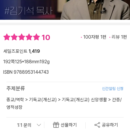
10
100자평 1편
리뷰 1편
세일즈포인트
1,419
192쪽
125*188mm
192g
ISBN 9788953144743
주제분류
신간알림 신청
종교/역학
>
기독교(개신교)
>
기독교(개신교) 신앙생활
>
간증/
영적성장
선물하기
공유하기