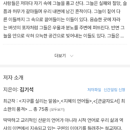
다.
사람들은 저마다 자기 속에 그늘을 품고 산다. 그늘은 실패와 절망, 슬
픔과 허무가 갈마들며 우리 내면에 남긴 흔적이다. 그늘이 짙어 다
른 이들까지 그 속으로 끌어들이는 이들이 있다. 음습한 곳에 자라
는 버섯의 포자처럼 그들은 우울과 분노를 주변에 퍼뜨린다. 반면 그
늘을 안으로 삭혀 으늑한 공간으로 빚어내는 이들도 있다. 그들은 내
밀한 상처를 안고 다가오는 이들에게 잠시 쉬어갈 공간을 내준다. 그
곳에서는 울어도 되고, 한숨 자도 된다. 그늘이 아늑한 숲이 될 수
더보기
도 있는 것이다.
저자 소개
지은이:
김기석
저자파일
신간알림 신청
최근작 :
<지구를 살리는 말씀>
,
<지혜의 언어들>
,
<[큰글자도서] 최
소한의 품격>
… 총 75종
(모두보기)
딱딱하고 교리적인 산문의 언어가 아니라 시적 언어로 우리 삶과 역
사의 이면에서 지속되고 있는 구원의 이야기를 들려주는 설교자다.