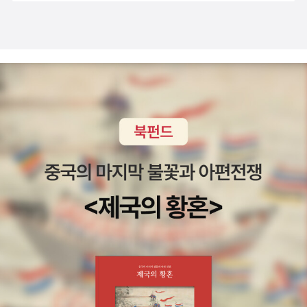
푼 욕망에는 타자를 위한 자리가 없기 때문이다. 욕망이 삶의 중
도 양이 되겠다고 하지만, 모든 설교나 칼럼을 책으로 낸다면 그
심이 된 사람을 여럿봐왔다. 누굴 이용하여 자기 삶의 윤택함을
것도 문제 아닌가? 어쨌거나 이번은 시대를 고민하며 쓴 짧은 글
위해 거짓과 덧없는 가면으로 자신을 치장하는 사람말이다. 더욱
들이라고 하고, 실제로 글이 매우 짧고, 중간중간 세련되게 편집
이 하나님을 믿는다고 하는자라 답답했다. 회개와 깨달음이 없는
되어 있다. 김기석 목사님은 사유의 호흡이 의외로 길지 않은 분
삶. 누군가를 밟고 올라서야 자신이 누구보다 우위라고 느끼는 사
이라 짧은 글도 꽤 어울다. 도서관에서 빌려봐야지. <지구촌
람은 속빈 강정일 뿐이다. 안타까운 건 본인만 모른다는 것이다.
기독교 선교 역사 이해의 지평들>, 박형진 지음, IVP펴냄19-20
팍팍하고 바쁜 삶에 주변을 둘러볼일이 없어보이지만 챙겨주고
세기 기독교 선교의 역사를 인물을 중심으로 다루었다. 인물의 생
마음써주며 예수님의 사랑을 조금이나마 실천하고 주변을 돌아
애와 사역이 아니라, 그 인물이 선교를 어떻게 보고 교회사를 어
보며 말씀과 묵상을 더 가까이하여 하나님과 가까워져야겠다.
떻게 서술했는가를 중심으로 봤다는 점에서 독특하다. 학자를 중
심으로 기독교 이해의 변화를 추적한 일종의 사상사 책이라고 보
면 될 듯 하다. '지구촌 기독교'라는게 아마 세계 기독교 global c
hristianity를 말하는 것 같은데 굳이 '지구촌'이라고 쓴 이유는 무
엇이며, 선택한 학자들을 고른 이유는 무엇일지 매우 흥미롭다.
목차와 소개글을 훑어보며 추측해보는 것만으로도 공부가 된다.
실제로 읽어보면 배울게 더 많을 듯. 이런건 일단 산다. <우리가
예배하는 하나님>, 니콜라스 월터스토프 지음, 이민희 김동규 설