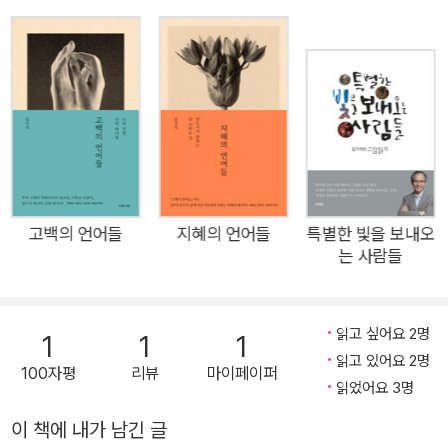
이 넘치는 세상에서 누군가를 내 삶의 자리로 맞아들이는 것은 아
『최소한의 품격』(현암사) 등이 있다.
름다운 일이자 정의”라고 하면서, “탐욕에 이끌리던 삶을 나눔과
절제의 삶으로 전환하는 것, 고립의 세상에서 연대를 추구하는
것”을 언급했다. 코로나 기간 다양한 사회 현상들을 보면서 저자
는 현상 너머의 더 깊고 큰 이야기들을 칼럼을 통해 나누었다. 친
구는 무슨, 나에게 유리한가 불리한가를 따지며 관계를 맺는 시대
적 현상에 대해 저자는 성경적 기준에서 비복음적, 반복음적 가치
관에 지속적으로 질문을 던지고 있다. 이익과 욕망, 실적과 권리
의 가치에서 벗어나 용기를 내어 사랑과 평화를 위해 과감히 자신
고백의 언어들
지혜의 언어들
특별한 빛을 보내오
는 사람들
의 것을 내어주어야 한다고 한다. 그가 지향하는 환대와 영적 우
정은 결국 그리스도인들과 교회가 현실의 삶에서 작은 것 하나라
도 변화시키기 위해 같이 고민하고 들어주고 함께 미래를 소망하
읽고 싶어요 2명
1
1
1
도록 하자는 것이다. 탐욕과 고립에서 나눔과 연대로 영적 환대의
읽고 있어요 2명
100자평
리뷰
마이페이퍼
삶을 만들어가자 저자가 2021년부터 발표한 칼럼들을 선별한 이
읽었어요 3명
책에서 목회자들은 더 깊이 고민하고, 성도들은 어떻게 가정과 일
이 책에 내가 남긴 글
터와 지역에서 다정한 세상을 만들어 낼 수 있는지 구체적으로 씨