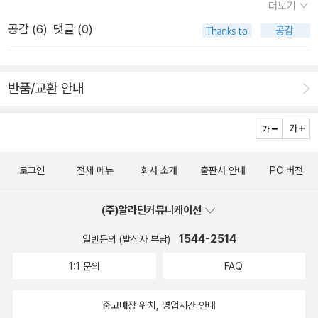
더보기
사람을 조종하고 가스라이팅을 하는 사람이 있다. 사람을 대할때
흥미롭다고 생각한다. 그런 면에서 이현주 목사님은 꽤 괜찮은 안
공감 (
6
)
댓글 (0)
에 서로의 돈독한 신뢰도 중요하지만 존중하는 태도나 행동이 없
내자가 될 듯. 하지만 굳이 사서 볼지는 잘 모르겠다. 인연이 닿으
으면 바로 시정조치를 하도록 상대에게 전달하던지, 전달해도 변
면 언젠가 읽게 되겠지. <토마스 베리 평전> 메리 에벌린 터커,
화가 없으면 과감히 끊어버리는 게 나의 정신건강에 좋다. 오만
존 그림, 앤드루 언절 지음, 이재돈, 이순 옮김, 파스카생태 사상
반품/교환 안내
함, 서슴없음, 개념없음은 겸손과 배려가 없는 사람은 책임감이
의 선구자이자 영성가 토마스 베리의 평전이다. 이미 저술은 대부
없는 태도로 일관한다. 타인을 자기손아귀에 쥐고 조종하려는 행
분이 번역되어 나왔는데 평전이 오히려 뒤늦은 감이 있다. 토마스
동은 타인에게 권력행사나 마찬가지이다. 나는 사람들의 마음에
베리와 웬델 베리가 맨날 헷갈리지만(헷갈릴만 하잖아!) 두 사람
어떤 씨앗을 뿌리고 있을까. 상대를 알게되면서 내가 어떤 뿌리를
모두에 대한 동경과 존경을 갖고 있다. 평전이라 생각하니 또 토
로그인
전체 메뉴
회사 소개
출판사 안내
PC 버전
내리고 있을 것인가 생각하게 되었다. 나는 활발하고 쾌활한 반면
마스 머튼 생각도 나고. 하여간 언제 읽을지는 모르겠지만 일단
친구가 많지 않다. 너무 가까운 거리로 지내다보면 나는 끝이 별
사둬야할 책. 이참에 <지구의 꿈>이나 <황혼의 사색>도 좀 뒤
(주)알라딘커뮤니케이션
로 좋지 않았다. 맞춰주는 성격탓에 나중지나면 내가 해주는 것은
적여봐야곘다. <당신의 친구는 안녕하신가>, 김기석 지음, 두
당연한 것이 되버리는 상황을 내가 만들기에 나의 최선책은 좀 더
1544-2514
란노 펴냄김기석 목사님 책이 또 나왔다. 한 사람이 이정도 책을
일반문의 (발신자 부담)
오래보고 끝까지 가고 싶다면 적당한 거리를 둬야겠다 싶어서 가
써도 되나 싶을 정도로 많이 나와서 흥미를 잃은지 오래다. 모두
1:1 문의
FAQ
깝고 곁에 두고 싶고 오래토록 보고싶은 사람일수록 정말 애낀다.
주옥같은 말씀들이지만, 사실 지겹고 뻔하지 않다면 거짓말 아닌
P.151 욕망이 삶의 중심이 되면 우리는 고립을 면하기 어렵다. 부
가? 목회자가 쓰는 설교나 칼럼을 그냥 다 모아서 내는거라 이정
중고매장 위치, 영업시간 안내