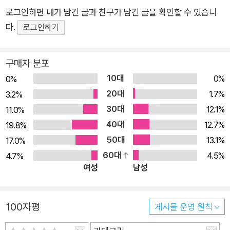
름해 볼 수 있다. 왜 시대의 흐름을 생각해 보아야 하는지, 왜 타
로그인하면 내가 남긴 글과 친구가 남긴 글을 확인할 수 있습니
인과 약자를 위해 나의 삶을 개방해야 하는지 복음의 의도와 역사
다.
로그인하기
와 교양에 근거한 그의 설명은 자신을 돌아보아 실천 가능한 지점
들을 떠오르게 한다. 이웃, 직장 동료, 뉴스 속 타자들과 약자들을
구매자 분포
끌어안고 기도하게 하는 힘이 있는 것도 그 때문이다. 전체 2부로
10대
0%
0%
구성되어 믿는 자들과 고민할 것들과 대사회적 이슈들을 토대로
20대
1.7%
3.2%
한 고민들이 어우러져 있다. 각 칼럼들 사이 “머무름”과 “함께
30대
12.1%
11.0%
함” 코너를 통해 잠시 머물러 생각을 정리하며 여백의 시간을 가
40대
12.7%
19.8%
질 수 있다. 교회에 대해 고민하는, 혹은 교회와 그리스도인들에
50대
13.1%
17.0%
대해 반문이나 설명이 필요한 이들과 함께 읽어도 좋겠다. 오랫동
60대
4.5%
4.7%
안 교회 문턱을 넘어오지는 못하는 이들, 사회 선교나 지역 복음
여성
남성
전도와 선교로 고민하는 목회자들이 성도들과 함께 읽으며 대안
을 나누기에도 적합하다.
100자평
게시물 운영 원칙