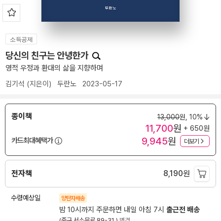
소득공제
당신의 친구는 안녕한가
영적 우정과 환대의 삶을 지향하며
김기석
(지은이)
두란노
2023-05-17
종이책
13,000
원,
10%
11,700
원
+ 650원
9,945
원
카드최대혜택가
더보기
전자책
8,190
원
수령예상일
양탄자배송
밤 10시까지 주문하면 내일 아침 7시
출근전 배송
(중구 서소문로 89-31 )
변경