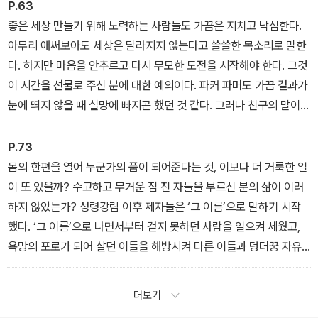
리면 안 된다. 작은 등불 하나라도 밝혀야 한다. 인간의 등불 말이다.
P.63
좋은 세상 만들기 위해 노력하는 사람들도 가끔은 지치고 낙심한다.
아무리 애써보아도 세상은 달라지지 않는다고 쓸쓸한 목소리로 말한
다. 하지만 마음을 안추르고 다시 무모한 도전을 시작해야 한다. 그것
이 시간을 선물로 주신 분에 대한 예의이다. 파커 파머도 가끔 결과가
눈에 띄지 않을 때 실망에 빠지곤 했던 것 같다. 그러나 친구의 말이
그를 다시 일으켜 세웠다. “나는 얼마나 실적을 올리고 있는지 자문한
적이 한 번도 없고, 내가 신실한지 여부만 물어왔다.” 우리 내면에 세
P.73
상의 어떤 어둠으로도 지울 수 없는 빛이 스며들면 좋겠다.
몸의 한편을 열어 누군가의 품이 되어준다는 것, 이보다 더 거룩한 일
이 또 있을까? 수고하고 무거운 짐 진 자들을 부르신 분의 삶이 이러
하지 않았는가? 성령강림 이후 제자들은 ‘그 이름’으로 말하기 시작
했다. ‘그 이름’으로 나면서부터 걷지 못하던 사람을 일으켜 세웠고,
욕망의 포로가 되어 살던 이들을 해방시켜 다른 이들과 덩더꿍 자유
의 춤을 출 줄 아는 이들로 만들었다. 굳은 몸을 이리저리 틀어 소나무
가 자랄 틈을 만들어준 그 늙은 바위를 생각한다. 교회의 품이 넓어져
더보기
야 한다.