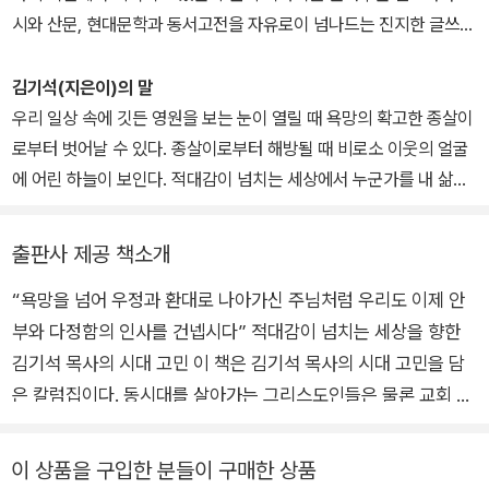
시와 산문, 현대문학과 동서고전을 자유로이 넘나드는 진지한 글쓰기
와 문장력으로 신앙의 새로운 층들을 열어 보이되, 화려한 문학적 수
사에 머물지 않고 삶의 현실에 단단하게 발을 딛고 서 있다. 그래서 그
김기석(지은이)의 말
의 글과 설교에는 ‘한 시대의 온도계’라 할 수 있는 가난한 사람들, 소
우리 일상 속에 깃든 영원을 보는 눈이 열릴 때 욕망의 확고한 종살이
외된 사람들, 아픈 사람들에 대한 따듯한 시선과 하나님이 창조하신
로부터 벗어날 수 있다. 종살이로부터 해방될 때 비로소 이웃의 얼굴
피조세계의 표면이 아닌 이면, 그 너머를 꿰뚫어 보는 통찰과 영적 감
에 어린 하늘이 보인다. 적대감이 넘치는 세상에서 누군가를 내 삶의
수성이 스며 있다. 감리교신학대학교와 동 대학원을 졸업했다. 청파
자리로 맞아들이는 것은 아름다운 일인 동시에 정의이다. 적대감이
교회 전도사, 이화여고 교목, 청파교회 부목사를 거쳐 1997년부터 2
넘치는 세상을 환대의 세상으로 바꾸는 것, 탐욕에 이끌리던 삶을 나
출판사 제공 책소개
024년까지 27년간 청파교회를 담임했다. CBS ‘성서학당’, ‘잘잘
눔과 절제의 삶으로 전환하는 것, 고립의 세상에서 연대를 추구하는
법’(잘 믿고 잘 사는 법)을 비롯한 방송 및 온라인 설교를 통해 국내외
“욕망을 넘어 우정과 환대로 나아가신 주님처럼 우리도 이제 안
것이야말로 이 시대를 고민하는 모든 주체들에게 주어진 소명이다.
그리스도인에게 많은 위로와 희망을 주고 있다. 2024년 4월 목회 은
부와 다정함의 인사를 건넵시다” 적대감이 넘치는 세상을 향한
(…) 시대를 고심하며 쓴 짧은 글들을 모았다. 어둠에 시달리는 이들
퇴 이후 “세상의 기적을 향유하는 사람”이 되기를 꿈꾸며 새로운 길
에게 아주 작은 빛이라도 보여주고 싶었다. 모든 것이 등장했다가 재
김기석 목사의 시대 고민 이 책은 김기석 목사의 시대 고민을 담
을 준비중이다. 저서로는 『고백의 언어들』(복 있는 사람), 『말씀 등불
빨리 사라지는 세상에서 그래도 지속적인 가치들을 찾아보려 애썼다.
은 칼럼집이다. 동시대를 살아가는 그리스도인들은 물론 교회 문
밝히고』『하나님의 숨을 기다리며』(꽃자리), 『당신의 친구는 안녕한
이 작은 책이 시대의 우울을 앓고 있는 이들의 발 앞을 비추는 한 점
턱을 넘어서도 많은 사랑을 받고 있는 저자는 이 책에서 “모든 주
가』『일상 순례자』(두란노), 『사랑은 느림에 기대어』『가치 있는 것들
불빛일 수 있으면 좋겠다.
체들에게 주어진 소명”으로 환대를 이야기한다. 저자는 “적대감
이 상품을 구입한 분들이 구매한 상품
에 대한 태도』(비아토르), 『김기석 목사의 청년편지』(성서유니온),