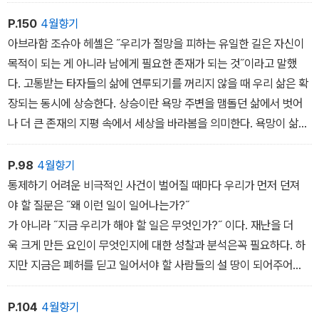
을 낮추는 이들은 얼마나 숭고한가? 약자들을 희생시키는 불의한 제
도에 맞서 끈질기게 저항하는 이들은 또 얼마나 아름다운가? 의와 평
P.150
4월향기
화와 기쁨이야말로 종교의 참됨을 가늠하는 시금석이다.
아브라함 조슈아 헤셸은 ˝우리가 절망을 피하는 유일한 길은 자신이
목적이 되는 게 아니라 남에게 필요한 존재가 되는 것˝이라고 말했
다. 고통받는 타자들의 삶에 연루되기를 꺼리지 않을 때 우리 삶은 확
장되는 동시에 상승한다. 상승이란 욕망 주변을 맴돌던 삶에서 벗어
나 더 큰 존재의 지평 속에서 세상을 바라봄을 의미한다. 욕망이 삶
의 중심이 되면 우리는 고립을 면하기 어렵다. 부푼 욕망에는 타자
를 위한 자리가 없기 때문이다. 철학적 거리두기가 아닌 고립은 타자
P.98
4월향기
에 대한 편견과 적대감을 불러일으키게 마련이다. 낯선 이들과 만나
통제하기 어려운 비극적인 사건이 벌어질 때마다 우리가 먼저 던져
고, 그들의 이야기에 귀를 기울이고,
야 할 질문은 ˝왜 이런 일이 일어나는가?˝
서로의 필요에 응답할 때 자기 속으로 구부러진 마음은 비로소 바루
가 아니라 ˝지금 우리가 해야 할 일은 무엇인가?˝ 이다. 재난을 더
어진다.
욱 크게 만든 요인이 무엇인지에 대한 성찰과 분석은꼭 필요하다. 하
지만 지금은 폐허를 딛고 일어서야 할 사람들의 설 땅이 되어주어
야 할 때이다. 혼돈과 공허와 흑암과 심연 앞에서 어찌할 바를 몰라 당
황하는 이들의 품이 되어주려는 이들은 그 존재 자체로 세상의 빛이
P.104
4월향기