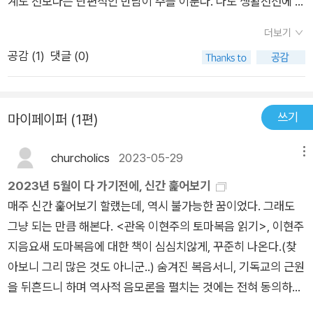
계도 전보다는 단편적인 만남이 주를 이룬다. 나도 생활전선에 뛰
어들면서 어떻게 살아가야 하는가는 항상 고민하고 생각하는 문
더보기
제이다. 하나님과 함께하는 삶, 예수님의 행적을 짚어보면서 믿는
공감 (
1
)
댓글 (0)
자로써 함께 빛으로 나아가는 삶을 살고자 몸부림치고 있다. 여러
상황에 놓이게 된다. 도울 것인가, 외면할 것이가. 무엇이 맞는 상
황이고 맞지 않는 상황인가 분별력과 대처능력이 없이는 살아갈
쓰기
마이페이퍼 (1편)
수 없다. 도움이 필요한 사람에겐 도움의 손길과 간절한 기도로
간구한다. 미처 도움되지 못할때에는 기도로 손을 모은다. 어찌해
churcholics
2023-05-29
메뉴
주지 못할 상황에는 안타깝게도 기도뿐이다. 차분한 묵상의 글이
나를 인도한다. 무엇이 옳은 길이고 방향인지 묵상하니 정리가 되
2023년 5월이 다 가기전에, 신간 훑어보기
었다. P.20 자기 의사를 타인에게 부과하여 그가 내 뜻을 수행하
매주 신간 훑어보기 할랬는데, 역시 불가능한 꿈이었다. 그래도
는 것을 볼 때 만족을 느끼기도 한다. 권력에의 의지이다. 권력에
그냥 되는 만큼 해본다. <관옥 이현주의 토마복음 읽기>, 이현주
의 의지는 분수를 모르기에 언제나 한계를 넘는다. 성격급한 나는
지음요새 도마복음에 대한 책이 심심치않게, 꾸준히 나온다.(찾
참음, 인내가 턱없이 부족하다. 더더 참고 기다리고 멈춰야 한다.
아보니 그리 많은 것도 아니군..) 숨겨진 복음서니, 기독교의 근원
저자는 머뭇거림이 필요하다고 했다. 서로를 위한 '머뭇거림'이
을 뒤흔드니 하며 역사적 음모론을 펼치는 것에는 전혀 동의하지
있는 태도. 친하고 편한 상대에 자기가 우위에 있다고 독단하며
않지만, 오히려 한구절씩 신비주의의 시선으로 묵상하는 것은 꽤