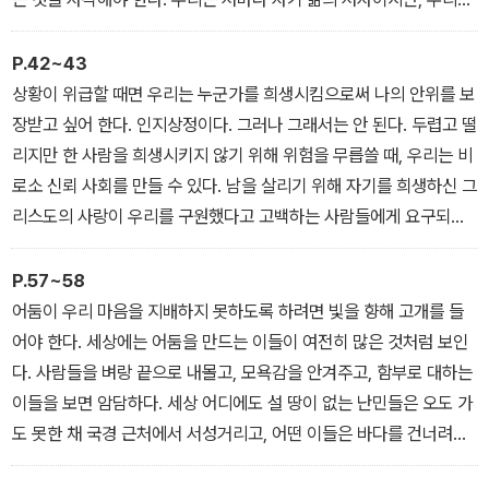
써가는 삶의 이야기는 하나님의 구원 이야기의 일부가 되어야 한다.
P.42~43
상황이 위급할 때면 우리는 누군가를 희생시킴으로써 나의 안위를 보
장받고 싶어 한다. 인지상정이다. 그러나 그래서는 안 된다. 두렵고 떨
리지만 한 사람을 희생시키지 않기 위해 위험을 무릅쓸 때, 우리는 비
로소 신뢰 사회를 만들 수 있다. 남을 살리기 위해 자기를 희생하신 그
리스도의 사랑이 우리를 구원했다고 고백하는 사람들에게 요구되는
것은 이런 용기이다. 추상적인 사랑 담론에서 벗어나 우리 곁에 다가
온 사람 하나에게 성심을 다할 때, 문득 새 하늘과 새 땅이 열리고 있
P.57~58
음을 알게 될 것이다
어둠이 우리 마음을 지배하지 못하도록 하려면 빛을 향해 고개를 들
어야 한다. 세상에는 어둠을 만드는 이들이 여전히 많은 것처럼 보인
다. 사람들을 벼랑 끝으로 내몰고, 모욕감을 안겨주고, 함부로 대하는
이들을 보면 암담하다. 세상 어디에도 설 땅이 없는 난민들은 오도 가
도 못한 채 국경 근처에서 서성거리고, 어떤 이들은 바다를 건너려다
검은 물속에 빠지기도 한다. 참 빛을 기다리는 이들은 맥을 놓고 기다