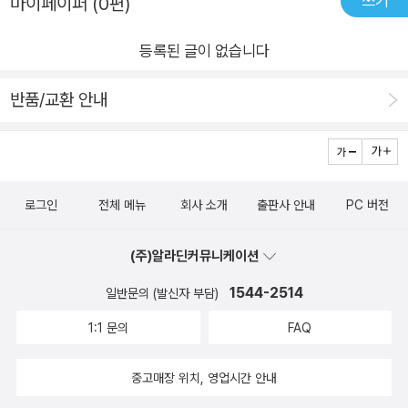
쓰기
마이페이퍼 (0편)
들은 냉정한 반응을 보이며 그의 준비 부족을 꼬집었다. 저자들은
욕심을 부려서 아예 건너뛰기도 하는데-, 그중 스마트 브레비티
이 연설에 핵심 주제가 없었음을 지적한다. 그리고 연설을 하나씩
가 잘 구현됐다고 느끼는 뉴스레터가 '뉴닉'과 '캐릿'이다. 이 책
등록된 글이 없습니다
고쳐 나가며 대통령에게도 《스마트 브레비티》가 필요한 이유를
에서 말하는 스마트 브레비티의 공식을 잘 따르고 있는 뉴스레터
보여준다. 미국 최대 은행 JP모건 체이스의 CEO 제이미 다이먼,
라 생각한다. 질 좋은 많은 뉴스레터들이 매일 아침 나를 기다리
반품/교환 안내
글로벌 기업 에델만의 CEO 리사 로스 등 세계적인 리더와 기업
고, 모두 다 읽을 시간과 마음의 여유는 없다. 하나하나 좋은 글이
들은 이미 각자의 방식으로 《스마트 브레비티》를 활용하고 있다.
고 좋은 뉴스레터이고 잘 발췌하여 먹기 좋게 썰어놓은 글인데도
그들의 구체적 사례와 조언들은 책 곳곳에서 보석처럼 빛난다. 저
정보의 산더미에 짓눌린다. 그래서 더 독자의 눈과 마음을 짧은
자들이 책을 다 읽는 데 필요한 시간이라 밝힌 106분이 지나면
시간에 끌고, 짧은 시간에 임팩트 있게 덜 에너지를 쏟으면서 정
로그인
전체 메뉴
회사 소개
출판사 안내
PC 버전
우리는 극적인 변화를 경험하게 될 것이다. 챗GPT의 등장으로
보를 습득할 수 있는 글쓰기가 필요하다. 사람들의 시선은 오래
인간만이 할 수 있는 글쓰기의 필요성이 대두되는 지금, 안개처럼
머물지 않는다. 매우 찰나의 순간에 정보가 전달돼야 한다. 중요
(주)알라딘커뮤니케이션
희뿌연 말들 속에서 무엇이 중요한지 찾아내고 제대로 강조하여
한 요점을 압축시켜라, 일화를 빼라, 한 문장 제한을 지켜라, 도발
1544-2514
전달하는 비판적 사고와 성찰이야말로 새로운 시대가 요구하는
일반문의 (발신자 부담)
을 반복하지 마라 기타 등등 스마트 브레비티를 위한 여러 가지
능력이다. 《스마트 브레비티》와 함께라면 우리도 할 수 있다. 이
법칙을 제시하고 있다. 어떻게 보면 전통적으로 글쓰기 책에서 강
1:1 문의
FAQ
책은 디지털 시대를 살아가는 모두에게 유용한 가이드이자 구체
조한 내용들이기도 하다. 좋은 글을 쓰기 위해 지켜야 할 법칙들
적인 도움을 주는 안내서가 될 것이다. 이제 성공을 위해 당신만
이, 디지털 시대의 글쓰기에도 적용되는 것이다. 재미난 책이다.
중고매장 위치, 영업시간 안내
의 《스마트 브레비티》를 시작할 때다.
스마트 브레비티는 더 분명하게 생각하고, 명확하게 커뮤니케이