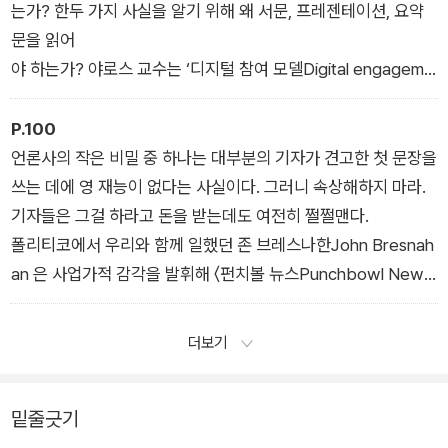
는가? 한두 가지 사실을 알기 위해 왜 서문, 프레젠테이션, 요약
문을 읽어
야 하는가? 야로스 교수는 ‘디지털 참여 모델Digital engageme
nt model’이라 부르는 자신의 최신 연구를 소개해 주었다. 연구
의 목적은 사용자가 서로 다른 정보 유형에 어떻게, 그리고 왜 참
P.100
여하는지 예측하는 것이었다. 스마트 브레비티의 결론은 이것이
언론사의 작은 비밀 중 하나는 대부분의 기자가 견고한 첫 문장을
다. 사람들은 참여하지 않는다.
쓰는 데에 영 재능이 없다는 사실이다. 그러니 속상해하지 마라.
_ chapter5 〈가치를 제공하라〉
기자들은 그걸 하라고 돈을 받는데도 여전히 쩔쩔맨다.
폴리티코에서 우리와 함께 일했던 존 브레스나한John Bresnah
an 은 사업가적 감각을 발휘해 〈펀치볼 뉴스Punchbowl New
s〉 를 공동 창업했다. 그는 언론학 전공자가 떠올릴 법한 저널리
스트로는 영 적합하지 않은 거칠고 심술궂은 사람이다. 하지만 그
더보기
는 첫 문장이 해야 할 일을 완벽하게 제시한다. “씨@%% 그냥
내가 모르는 걸 말해 줘.”
밑줄긋기
_ chapter7 〈중요한 단 한 가지〉