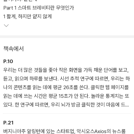
Part 1 스마트 브레비티란 무엇인가
이는 이메일이나 보고서 작성은 물론, 면접이나 프레젠테이션, S
1 짧게, 하지만 얕지 않게
NS 등 짧은 시간 안에 메시지를 전해야 하는 모든 커뮤니케이션
활동에 동일하게 적용된다. 《스마트 브레비티》를 읽는 이가 학생
이나 직장인이라면 작성하는 보고서와 발표는 더 큰 주목을 받을
것이며, 기업이나 조직을 운영하는 리더라면 자신의 메시지가 명
책속에서
확하고 기억에 남도록 만들 수 있다. SNS에서는 더 많은 조회수
와 팔로워를 얻을 것이다. 세계적인 리더와 기업들은 이미 각자의
P.10
방식으로 《스마트 브레비티》를 활용하고 있다.
우리는 더 많은 것들을 좇아 작은 화면을 가득 채운 단어를 보고,
듣고, 읽으며 하루를 보낸다. 시선 추적 연구에 따르면, 우리는 하
챗GPT의 등장으로 인간만이 할 수 있는 글쓰기의 필요성이 대두
나의 콘텐츠를 읽는 데에 평균 26초를 쓴다. 클릭한 웹 페이지를
되는 지금, 이 책은 디지털 시대를 살아가는 모두에게 유용한 가
읽는 데에 쓰는 시간은 평균 15초가 안 된다. 놀라운 통계치는 또
이드이자 구체적인 도움을 주는 안내서가 될 것이다. 이제 성공을
있다. 한 연구에 따르면, 우리 뇌가 방금 클릭한 것이 마음에 드는
위해 당신만의 《스마트 브레비티》를 시작할 때다.
지 결정하는 데에는 0.017초밖에 걸리지 않는다. 아니다 싶으면,
금방 마음을 닫아 버린다.
P.21
_ 들어가며 〈말안개〉
버지니아주 알링턴에 있는 스타트업, 악시오스Axios의 뉴스룸