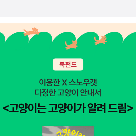
션하여 자신과 다른 사람의 시간을 줄이는 체계이자 전략이다. 이
는 더 적은 단어로 더 많은 것을 말할 수 있도록 안내하는데, 그것
이 스마트 브레비티의 가장 큰 힘이다.- P211.가장 중요한 요점을
압축시키자.타깃 독자가 제일 중요하다는 걸 기억하자.2.일화는
빼자.농담이나, 잘난 척도 빼자.3.한 문장 제한을 지키자.그러고
나서 글을 써라.4.도발을 반복하지 말자.(도발을 사용했을 때의
이야기지만…)5.부사, 약한 단어, 관련 없는 단어를 잘라 내자.직
설적이고, 간결하며, 명료한가?6.이제, 스스로 물어보자.상대방
이 오직 이 문장만 보거나 들었을 때, 그것이 우리가 꼭 전하고자
했던 바로 그 내용인가?그렇다면, 다음 단계로 넘어가라.- P103
마크 트웨인의 유명한 말에 따르면, '거의 정확한 단어와 정확한
단어의 차이는 반딧불이와 번갯불의 차이와 같다.'- P123청중을
알아야 한다.트위터는 팩트와 데이터, 화제의 인용문, 뉴스 속보
를 좋아한다. 시의성 있는 것일수록 좋다.인스타그램은 변화하고
있다. 예전에는 필터 처리된 멋진 사진을 위해 사용했지만, 이제