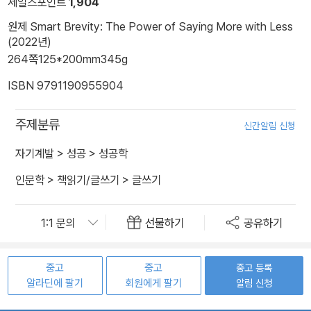
세일즈포인트
1,904
원제 Smart Brevity: The Power of Saying More with Less
(2022년)
264쪽
125*200mm
345g
ISBN 9791190955904
주제분류
신간알림 신청
자기계발
>
성공
>
성공학
인문학
>
책읽기/글쓰기
>
글쓰기
선물하기
공유하기
중고
중고
중고 등록
알라딘에 팔기
회원에게 팔기
알림 신청