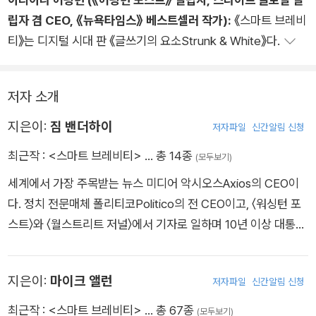
다. 간단하고, 명료하고, 직설적으로 쓰라! 커뮤니케이션의 기본
립자 겸 CEO, 《뉴욕타임스》 베스트셀러 작가):
《스마트 브레비
중의 기본이다. 게다가 디지털 세상의 사람들은 길게 집중하지 않
티》는 디지털 시대 판 《글쓰기의 요소Strunk & White》다.
으니 더더욱 그래야 한다.
그런데 왜 그렇게 하지 않는가? 왜 수많은 문장이 읽는 사람에게
가닿지 못하고 기억되지 못하는가? 간단하고 명료하게 쓰려면
저자 소개
생각을 거듭해 무엇을 말해야 하는지, 무엇이 중요한지 알아야 하
지은이:
짐 밴더하이
저자파일
신간알림 신청
고, 그것을 쓸 용기가 있어야 하기 때문이다. 스마트하지 않거나
최근작 :
<스마트 브레비티>
… 총 14종
자신감을 갖지 못하면, 간결함과는 거리가 먼 어지러운 문장 속에
(모두보기)
숨게 된다.
세계에서 가장 주목받는 뉴스 미디어 악시오스Axios의 CEO이
전직 광고인으로서, 커뮤니케이터로서, 실로 오랜만에 커뮤니케
다. 정치 전문매체 폴리티코Politico의 전 CEO이고, 〈워싱턴 포
이션과 글쓰기의 핵심을 제대로 알려 주는 책을 만났다. 소통을
스트〉와 〈월스트리트 저널〉에서 기자로 일하며 10년 이상 대통령
필요로 하는 모든 이들, 특히 타인과 함께 일하는 사람들, 리더들
과 의회를 취재했다. 2017년 “뉴스는 똑똑하고 간결해야 한
께 일독을 권한다.
다”는 ‘스마트 브레비티’ 철학으로 악시오스를 시작했고, 꼭 필요
지은이:
마이크 앨런
저자파일
신간알림 신청
한 정보만 정리한 200단어 기사로 명성을 얻었다. 악시오스는 ‘2
018년 세계에서 가장 혁신적인 기업’, ‘2021년 가장 빠르게 성장
최근작 :
<스마트 브레비티>
… 총 67종
(모두보기)