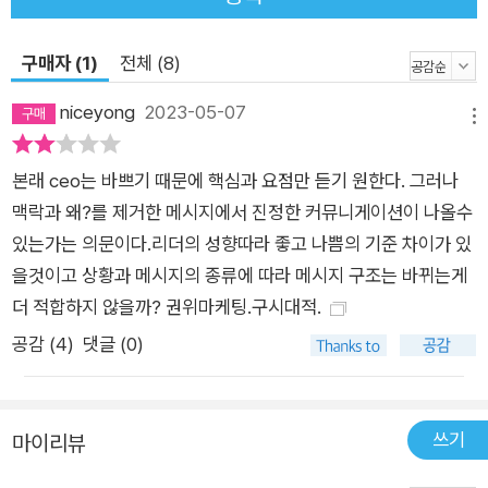
년 세계에서 가장 혁신적인 기업’, ‘2021년 가장 빠르게 성장하는
기업’으로 선정되었으며, 2022년 7,000억 원에 매각(지분 7
구매자 (1)
전체 (8)
0%)되는 등 그 가치를 인정받았다. 우리는 흔히 ‘중요한 것’을 전
달하기 위해 긴 미사여구가 필요하다고 생각하지만, 저자들은 ‘그
niceyong
2023-05-07
메뉴
반대’라고 이야기한다. 장황한 설명은 오히려 자신의 주장이 불확
실하다는 두려움을 드러내는 일이라는 것이다. 《스마트 브레비
본래 ceo는 바쁘기 때문에 핵심과 요점만 듣기 원한다. 그러나
티》는 그러한 두려움에서 벗어날 수 있는 도구이며, 이를 통해
맥락과 왜?를 제거한 메시지에서 진정한 커뮤니게이션이 나올수
“짧게. 하지만 얕지 않게” 쓰는 법을 익히라고 조언한다. 보고서,
있는가는 의문이다.리더의 성향따라 좋고 나쁨의 기준 차이가 있
이메일, 프레젠테이션, SNS... 당신의 커뮤니케이션을 변화시킬
을것이고 상황과 메시지의 종류에 따라 메시지 구조는 바뀌는게
가장 스마트한 전략 《스마트 브레비티》는 무엇이 다를까? 어수
더 적합하지 않을까? 권위마케팅.구시대적.
선하고 시끄러운 디지털 세상에서 어떻게 정보를 간결하게 전달
공감 (
4
)
댓글 (0)
할까? 《스마트 브레비티》는 네 가지 핵심원리로 작동한다. ➀ 시
선을 사로잡는 제목으로 ‘힘 있는 도발’ ② 기억에 남는 첫 번째
문장을 통한 ‘리드’ ③ 맥락을 보여주는 ‘왜 중요한가’ ④ 독자를
쓰기
마이리뷰
위한 선택 ‘깊이 알아보기’ 이러한 원리는 이메일이나 보고서 작
성은 물론, 면접이나 프레젠테이션, SNS 등 짧은 시간 안에 메시