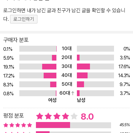
시대, 어떻게 쓰고 말할 것인가? 챗GPT는 못 하는 글쓰기 가이
로그인하면 내가 남긴 글과 친구가 남긴 글을 확인할 수 있습니
드 업무용 메일이 구구절절 늘어진 적이 있는가? 회의에서 내가
다.
로그인하기
하는 말을 아무도 못 알아들은 경험이 있는가? 분명 이야기를 한
것 같은데, 상대방이 전혀 다른 의미로 받아들여 오해가 생긴 적
구매자 분포
은 없는가? 이러한 커뮤니케이션의 어려움은 직장에서뿐만 아니
10대
0%
0.1%
라 일상에서도 흔히 겪는 일이다. 우리는 너무 많은 자극에 노출
20대
3.5%
5.9%
되어 있다. 쏟아지는 단어들 사이로 무엇이 중요한 것인지 알아채
30대
17.6%
19.1%
기 어렵고, 우리의 메시지도 그러한 홍수 속에 휩쓸려 버린다. 더
40대
14.3%
17.2%
군다나 최근에는 챗GPT의 등장으로 ‘읽기’와 ‘쓰기’를 중심으로
50대
9.7%
8.3%
한 고전적인 커뮤니케이션에 대한 인식이 완전히 달라졌다. 인간
60대
3.7%
0.8%
의 커뮤니케이션을 AI가 모두 대체할 수 있다는 전망까지 나온다.
여성
남성
이러한 대전환은 우리에게 디지털 문해력을 요구하며 읽고 쓰는
습관의 대대적인 변화를 가져왔다. 이제 커뮤니케이션은 개인뿐
8.0
평점 분포
만 아니라 세계적으로 영향력 있는 기업들에게도 중요한 과제가
45.5%
됐고, <포춘> 선정 500대 기업부터 CIA, 심지어 미국 대통령까