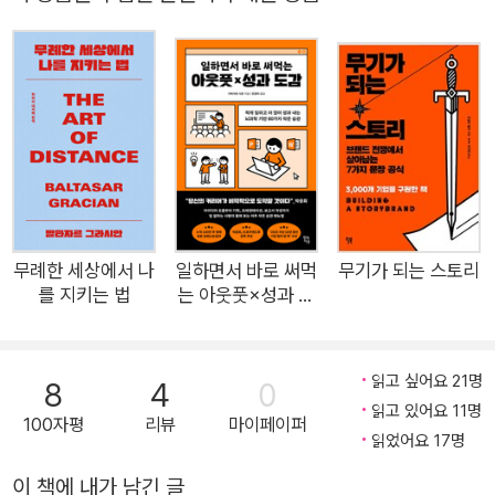
해 “짧게. 하지만 얕지 않게” 쓰는 법을 익히라고 조언한다. 이는
이메일이나 보고서 작성은 물론, 면접이나 프레젠테이션, SNS
등 짧은 시간 안에 메시지를 전해야 하는 모든 커뮤니케이션 활동
에 동일하게 적용된다. 《스마트 브레비티》를 읽는 이가 학생이나
직장인이라면 작성하는 보고서와 발표는 더 큰 주목을 받을 것이
며, 기업이나 조직을 운영하는 리더라면 자신의 메시지가 명확하
고 기억에 남도록 만들 수 있다. SNS에서는 더 많은 조회수와 팔
로워를 얻을 것이다. 세계적인 리더와 기업들은 이미 각자의 방식
으로 《스마트 브레비티》를 활용하고 있다. 챗GPT의 등장으로
무례한 세상에서 나
일하면서 바로 써먹
무기가 되는 스토리
를 지키는 법
는 아웃풋×성과 도
인간만이 할 수 있는 글쓰기의 필요성이 대두되는 지금, 이 책은
감
디지털 시대를 살아가는 모두에게 유용한 가이드이자 구체적인
도움을 주는 안내서가 될 것이다. 이제 성공을 위해 당신만의 《스
읽고 싶어요 21명
8
4
0
마트 브레비티》를 시작할 때다. ★★★★★★ ✦ 전 제일기획
읽고 있어요 11명
100자평
리뷰
마이페이퍼
부사장, 현 최인아책방 대표 최인아 추천! ✦ 아마존 비즈니스 글
읽었어요 17명
쓰기 베스트셀러 1위! ✦ 전 세계 CEO들의 커뮤니케이션 필독서
이 책에 내가 남긴 글
✦ 일과 삶의 방식을 변화시키는 가장 스마트한 전략 정보 홍수의