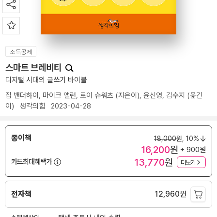
소득공제
스마트 브레비티
디지털 시대의 글쓰기 바이블
짐 밴더하이
,
마이크 앨런
,
로이 슈워츠
(지은이),
윤신영
,
김수지
(옮긴
이)
생각의힘
2023-04-28
종이책
18,000
원,
10%
16,200
원
+ 900원
13,770
원
카드최대혜택가
더보기
전자책
12,960
원