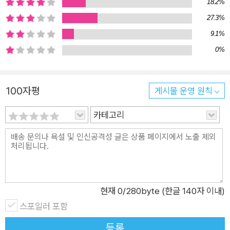
18.2%
지 글을 쓰고 소통하는 데에 어려움을 호소하고 있다. 《스마트 브
27.3%
레비티》는 이런 커뮤니케이션의 어려움을 해결해줄 특효약이다.
9.1%
무언가에 집중하고 있기엔 디지털 세상의 사람들은 너무 바쁘다.
0%
상대방이 최대한 짧게 요점만 말해주길 바라며, 그것이 왜 중요한
지 알려주길 바란다. 당신이 그것을 해낼 수 있다면, 어디에서 무
엇을 말하든 남들보다 더 주목받을 것이다. 백악관이 매일 아침
100자평
게시물 운영 원칙
가장 먼저 확인하는 뉴스레터, 세계에서 가장 주목받는 200단어
글쓰기의 비밀 “간결은 자신감이다. 장황은 두려움이다!” 《스마
카테고리
트 브레비티》는 세계에서 가장 주목받는 뉴스 미디어 기업 ‘악시
오스Axios’ 공동 창업자들의 철학이자, 원활한 커뮤니케이션을
위한 글쓰기의 핵심 비법이 담긴 책이다. 악시오스는 2017년 ‘클
릭 수 경쟁에 미친 디지털 미디어 시장’에 경종을 울리며 등장한
스타트업이다. 독자들에게 꼭 필요한 내용만을 정리한 200단어
현재
0
/280byte (한글 140자 이내)
내외의 기사를 쓰며 신드롬을 일으켰고, 백악관에서 매일 아침 가
스포일러 포함
장 먼저 확인하는 뉴스레터로 자리매김했다. 악시오스는 ‘2018
등록