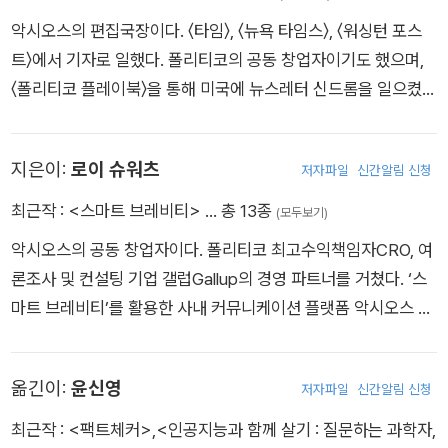
하는 기업’으로 선정되었으며, 2022년 7,000억 원에 매각되었
악시오스의 편집국장이다. 〈타임〉, 〈뉴욕 타임스〉, 〈워싱턴 포스
다.
트〉에서 기자로 일했다. 폴리티코의 공동 창업자이기도 했으며,
〈폴리티코 플레이북〉을 통해 미국에 뉴스레터 신드롬을 일으켰
다.
지은이:
로이 슈워츠
저자파일
신간알림 신청
최근작 :
<스마트 브레비티>
… 총 13종
(모두보기)
악시오스의 공동 창업자이다. 폴리티코 최고수익책임자CRO, 여
론조사 및 컨설팅 기업 갤럽Gallup의 경영 파트너를 거쳤다. ‘스
마트 브레비티’를 활용한 사내 커뮤니케이션 플랫폼 악시오스 H
Q를 출시했고, 이는 〈포춘〉 선정 500대 기업을 포함한 수많은 회
사에서 활용되고 있다.
옮긴이:
윤신영
저자파일
신간알림 신청
최근작 :
<팩트체커>
,
<인공지능과 함께 살기 : 질문하는 과학자,