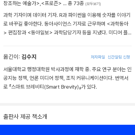
창조하는 예술가>
,
<프로즌>
… 총 73종
(모두보기)
과학 기자이며 데이터 기자. R과 파이썬을 이용해 숫자를 이야기
로 바꾸길 좋아한다. 동아사이언스 기자로 근무하며 <과학동아
> 편집장과 <동아일보> 과학담당기자 등을 지냈다. 미디어 플
랫폼 ‘얼룩소alookso’ 에디터를 거쳐 지금은 비영리 과학 언론
지원 기관인 한국과학기술미디어센터SMCK 미디어 국장으로
옮긴이:
김수지
저자파일
신간알림 신청
근무하고 있다. ‘2008년 미국과학진흥협회AAAS 과학언론상’,
‘2020년 대한민국과학기자상’을 수상했다. 《사라져 가는 것들의
서울대학교 행정대학원 박사과정에 재학 중. 주요 연구 분야는 인
안부를 묻다》 《인류의 기원》(공저) 등을 썼고, 《스마트 브레비
공지능 정책, 언론 미디어 정책, 조직 커뮤니케이션이다. 번역서
티》(공역) 《화석맨》 《왜 맛있을까》 《사소한 것들의 과학》 《빌
로 『스마트 브레비티(Smart Brevity)』가 있다.
트》(공역) 등 다수의 도서를 우리말로 옮겼다.
출판사 제공 책소개