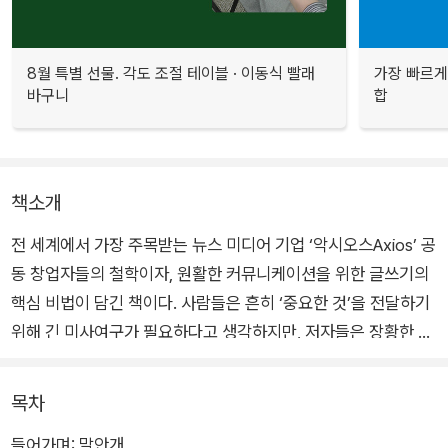
8월 특별 선물. 각도 조절 테이블 · 이동식 빨래
가장 빠르게
바구니
합
책소개
전 세계에서 가장 주목받는 뉴스 미디어 기업 ‘악시오스Axios’ 공
동 창업자들의 철학이자, 원활한 커뮤니케이션을 위한 글쓰기의
핵심 비법이 담긴 책이다. 사람들은 흔히 ‘중요한 것’을 전달하기
위해 긴 미사여구가 필요하다고 생각하지만, 저자들은 장황한 설
명은 두려움일 뿐이라 말한다. 《스마트 브레비티》는 그러한 두려
움에서 벗어날 수 있는 도구이며, 이를 통해 “짧게. 하지만 얕지
목차
않게” 쓰는 법을 익히라고 조언한다.
들어가며: 말안개