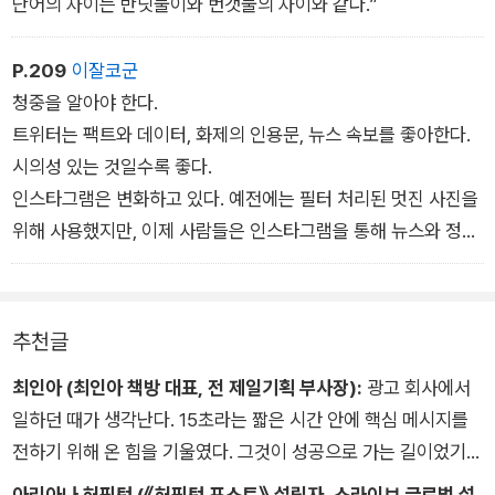
단어의 차이는 반딧불이와 번갯불의 차이와 같다.”
4.도발을 반복하지 말자.
(도발을 사용했을 때의 이야기지만…)
P.209
이잘코군
청중을 알아야 한다.
5.부사, 약한 단어, 관련 없는 단어를 잘라 내자.
트위터는 팩트와 데이터, 화제의 인용문, 뉴스 속보를 좋아한다.
직설적이고, 간결하며, 명료한가?
시의성 있는 것일수록 좋다.
인스타그램은 변화하고 있다. 예전에는 필터 처리된 멋진 사진을
6.이제, 스스로 물어보자.
위해 사용했지만, 이제 사람들은 인스타그램을 통해 뉴스와 정보
상대방이 오직 이 문장만 보거나 들었을 때, 그것이 우리가 꼭 전
를 얻는다. 여기서는 날렵하면서도 힘있는 글과 시선을 사로잡는
하고자 했던 바로 그 내용인가?
이미지가 유리하다. 게시물에 링크를 걸 수 없는 경우가 많기 때
문에, 내용을 줄여야 한다.
추천글
그렇다면, 다음 단계로 넘어가라.
트위터가 시시각각 빠르게 변화하고 인스타그램이 멋지다면, 페
최인아 (최인아 책방 대표, 전 제일기획 부사장):
광고 회사에서
이스북은 화제성이 강하다. 아이디어나 발표에 도발적인 변화를
일하던 때가 생각난다. 15초라는 짧은 시간 안에 핵심 메시지를
가해 추진력을 얻을 수 있다. 지루한 글은 뉴스 피드의 파도에 부
전하기 위해 온 힘을 기울였다. 그것이 성공으로 가는 길이었기
딪혀 흔적도 없이 사라질 것이다.
때문이다. 이 책 《스마트 브레비티》가 말하려는 바야말로 그것이
아리아나 허핑턴 (《허핑턴 포스트》 설립자, 스라이브 글로벌 설