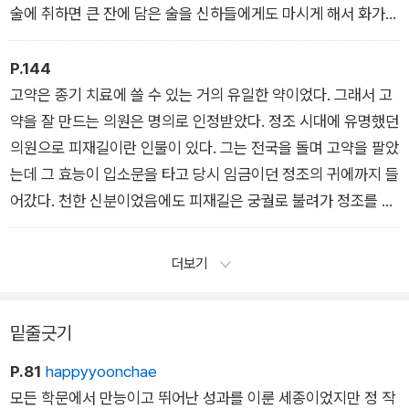
술에 취하면 큰 잔에 담은 술을 신하들에게도 마시게 해서 화가
난 종친이 술잔을 몰래 깨뜨렸다는 일화가 전해진다. 성종은 여성
편력도 심했다. 그에게는 열두 명의 부인이 있었고 37세 때는 슬
P.144
하에 16남 12녀나 되는 자식들이 있었다. ▶ ‘소리 소문 없이 찾
고약은 종기 치료에 쓸 수 있는 거의 유일한 약이었다. 그래서 고
아온 대장암 – 성종’
약을 잘 만드는 의원은 명의로 인정받았다. 정조 시대에 유명했던
의원으로 피재길이란 인물이 있다. 그는 전국을 돌며 고약을 팔았
는데 그 효능이 입소문을 타고 당시 임금이던 정조의 귀에까지 들
어갔다. 천한 신분이었음에도 피재길은 궁궐로 불려가 정조를 알
현하고 그의 종기 치료를 위해 고약을 만들었다. 종기가 씻은 듯
이 낫자 정조는 흡족해하며 피재길을 내의원의 침의에 임명하고
더보기
6품 관복을 하사했다. 이 일화에서 종기 치료가 조선 왕실에서 얼
마나 절실했는지 알 수 있다. ▶ ‘고작 고름, 21세기에 태어났다면
밑줄긋기
– 문종’
P.81
happyyoonchae
모든 학문에서 만능이고 뛰어난 성과를 이룬 세종이었지만 정 작