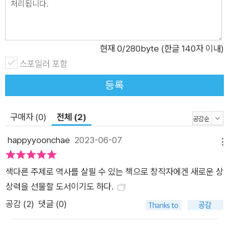
한 시험이나 면접을 앞둔 사람들이 찾는다. 천연두에 걸린 숙종이
먹은 갈근탕은 오늘날 몸살감기약으로 흔히 먹는 약이다. 저자는
지금은 어떤 약이 개발되어 있는지도 간단히 짚는다. 과거와 오늘
날의 의술에 얼마나 큰 간극이 있는지 비교해보는 것도 책을 읽는
현재
0
/280byte (한글 140자 이내)
또 다른 재미가 될 것이다.
스포일러 포함
등록
구매자 (0)
전체 (2)
happyyoonchae
2023-06-07
메뉴
색다른 주제로 역사를 살필 수 있는 책으로 창작자에겐 새로운 상
상력을 선물할 도서이기도 하다.
공감 (
2
)
댓글 (0)