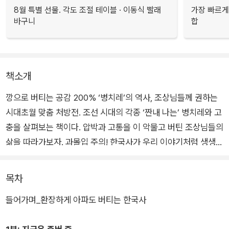
8월 특별 선물. 각도 조절 테이블 · 이동식 빨래
가장 빠르게
바구니
합
책소개
깡으로 버티는 공감 200% ‘병치레’의 역사, 조상님들께 권하는
시대초월 맞춤 처방전. 조선 시대의 각종 ‘짠내 나는’ 병치레와 고
충을 살펴보는 책이다. 압박과 고통을 이 악물고 버틴 조상님들의
삶을 따라가보자. 과몰입 주의! 한국사가 우리 이야기처럼 생생하
고 입체적으로 다가올 것이다.
목차
체계적인 의술이 없던 시절에는 병에 걸리면 더 많이 고생할 수밖
들어가며_환장하게 아파도 버티는 한국사
에 없었다. 약사인 저자는 한국사 속 인물에게 현대의 약을 처방
해보면서, 당시에 좋은 약이 있었다면 역사가 어떻게 흘러갔을까