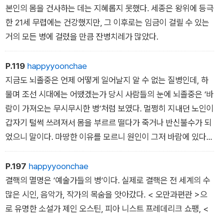
본인의 몸을 건사하는 데는 지혜롭지 못했다. 세종은 왕위에 등극
한 21세 무렵에는 건강했지만, 그 이후로는 임금이 걸릴 수 있는
거의 모든 병에 걸렸을 만큼 잔병치레가 많았다.
P.119
happyyoonchae
지금도 뇌졸중은 언제 어떻게 일어날지 알 수 없는 질병인데, 하
물며 조선 시대에는 어땠겠는가 당시 사람들의 눈에 뇌졸중은 ‘바
람이 가져오는 무시무시한 병‘처럼 보였다. 멀쩡히 지내던 노인이
갑자기 털썩 쓰려져서 몸을 부르르 떨다가 죽거나 반신불수가 되
었으니 말이다. 마땅한 이유를 모르니 원인이 그저 바람에 있다고
생각할 만하다. 그래서 사람들은 뇌졸중을 중풍이라고 불렀다.
P.197
happyyoonchae
결핵의 멸명은 ‘예술가들의 병‘이다. 실제로 결핵은 전 세계의 수
많은 시인, 음악가, 작가의 목숨을 앗아갔다. < 오만과편관 >으
로 유명한 소설가 제인 오스틴, 피아 니스트 프레데리크 쇼팽, <