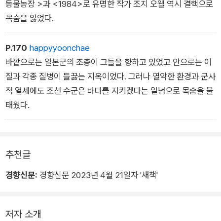
동물농장 >과 <1984>로 유명한 작가 조지 오웰 역시 결핵으로
목숨을 잃었다.
P.170
happyyoonchae
바깥으로는 일본군의 조총이 그들을 향하고 있었고 안으로는 이
질과 각종 질병이 들끓는 지옥이었다. 그러나 열악한 환경과 군사
적 열세에도 조선 수군은 바다를 지키겠다는 일념으로 목숨을 불
태웠다.
추천글
경향신문:
경향신문 2023년 4월 21일자 '새책'
저자 소개