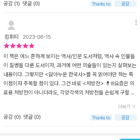
시 주의사항그런데 서로 다른 두 분야를 접목한 책을 읽을 때마다
사로 '앓아누운' 조선의 왕들을 비롯한 인물들을 조금 다른 시각
공감 (
1
)
댓글 (0)
능이고 뛰어난 성과를 이룬 세종이었지만 정 작 본인의 몸을 건사
강 문제까지 자세히 남긴 조선왕조실록에 존재하기 때문일 것입
걱정되는 건 저자의 전공 분야가 아닌 분야입니다. 이 책에서는
으로 보았다. 현대의 의학으로는 쉽게 예방하고 치료할 수 있는
하는 데는 지혜롭지 못했다. 세종은 왕위에 등극한 21세 무렵에
니다. 다른 인물들에 대한 기록은 그에 크게 못 미치겠지요.우리
역사가 저자의 전공 분야가 아니죠. 역사의 경우 역사적 사실을
질병이었는데... 지금의 의료기술과 처방을 받았다면 역사는 어떻
는 건강했지만, 그 이후로는 임금이 걸릴 수 있는 거의 모든 병에
가 잘 아는 역사 속 그들은 자신은 어쩔 수 없는 주위의 상황 때문
메뉴
옛날이야기처럼 쉽고 재미있게 설명합니다. 역사 인물이 겪은 병
게 바뀌었을까... 하는 아쉬움이 저자의 마음이었다.'하지만 과거
걸렸을 만큼 잔병치레가 많았다.- P81지금도 뇌졸중은 언제 어
에, 또는성격이나 나쁜 습관 때문에, 혹은 불결한 위생 환경 등등
킴휘티
2023-06-15
과 그로 인한 역사의 비극, 그에 대한 안타까움을 감성적인 문장
에 종기는 조선 임금의 목숨을 가장 많이 앗아간 질환이었다. <
떻게 일어날지 알 수 없는 질병인데, 하물며 조선 시대에는 어땠
의 원인으로 병에 시달렸습니다. 기본적으로 역사 속의 인물들과
으로 풀어나가고요.다만 기존의 잘못된 역사 상식들이 보이니 이
조선왕조실록>에 따르면 종기는 조선 왕 스물일곱 명 중 열두 명
겠는가 당시 사람들의 눈에 뇌졸중은 ‘바람이 가져오는 무시무시
현재 우리가 앓고 있는 병은 다르지 않습니다. 다만우리에게는 효
점은 주의해야 합니다. 저자는 노론이 사도세자의 정적이었기에
이 종기로 고생했다고 하니 (p. 137)'소독약과 항생제로 쉽게 치
이 책은 여느 흔하게 보이는 역사/인문 도서처럼, 역사 속 인물들
한 병‘처럼 보였다. 멀쩡히 지내던 노인이 갑자기 털썩 쓰려져서
과적인 치료약이 있습니다. 비록 완치할 수는 없더라도 적어도 병
사도세자를 죽음으로 몰아갔다고 이야기하면서 사도세자가 실제
료할 수 있는 종기는 어릴 때부터 문종을 괴롭혔다. 등에 난 종기
이 질병을 다룬 도서이자, 과거에 어떤 의술들이 있는지 살펴보는
몸을 부르르 떨다가 죽거나 반신불수가 되었으니 말이다. 마땅한
의 증상을 완화시킬 수는있었지요(작가는 남다른 지식으로 각각
로 심각한 정신병 때문에 내관과 궁녀들, 심지어 자기 후궁까지
는 눕지도 못하게 만들었다. 아버지 세종의 총명한 두뇌를 물려받
내용이다. 그렇지만 <앓아누운 한국사>를 꼭 읽어야만 하는 특
이유를 모르니 원인이 그저 바람에 있다고 생각할 만하다. 그래서
의 병에 대한 치료 방법과 약을 자세히 설명하는데 비슷한 증상이
살해해 큰 문제가 되었던 것은 이야기하지 않습니다. 그 뒤에서는
아 큰 기대를 받았던 문종은 철저하게 준비된 왕이었다. 하지만
이점이자 주목할 점이 있다. 그건 바로 <처방전> 💊!!!​요즘은 의
사람들은 뇌졸중을 중풍이라고 불렀다.- P119결핵의 멸명은 ‘예
있으신 분들에게 도움이 되겠네요).그러나 역사적으로 중요한 그
정조가 사적인 원한에 사로잡히지 않고 탕평책을 고수한 것을 언
왕이 된 지 2년이 채 되지 않아 종기가 크게 도져 37세의 나이로
료용 처방전이 아니더라도, 각양각색의 처방전을 손쉽게 구할 수
술가들의 병‘이다. 실제로 결핵은 전 세계의 수많은 시인, 음악가,
들의 병은 상상할 수 없는 결과를 낳았습니다. 역사를공부하면서
급했는데, 여기에 정조가 노론 벽파의 영수 심환지와 주고받은 비
사망했다. 결국 종기는 수양대군이 계유정난을 일으키는 단초였
있는데, 흔히 에세이 분야의 도서에서 특히 많이 보인다. (ex 마
작가의 목숨을 앗아갔다. < 오만과편관 >으로 유명한 소설가 제
‘문종이 오래 살았다면 이후 어떻게 되었을까?’ 생각해본 적이 있
더보기
밀 어찰 이야기도 했다면 정조와 노론이 대립 관계이기만 한 것처
다. 문종이 처방받아 종기가 나았다면? 바뀌었을 역사가 좀 더 아
음처방전, 어른아이 처방전, 글쓰기 처방전 등.. ) 여러 책의 제목
인 오스틴, 피아 니스트 프레데리크 쇼팽, < 동물농장 >과 <198
습니다(그래서 지금은 별로 위협적이지 않은 종기로 문종이 죽었
공감 (
0
)
댓글 (0)
럼 보일 위험에서 더 확실히 벗어날 수 있었을 겁니다. ‘정적들의
쉬운 이유다.얻은 질병을 채찍으로 삼아 삶에 긍정적으로 적용한
으로 많이 사용되는 만큼 처방전은 다양한 의미로 쓰이고 있다. ​
4>로 유명한 작가 조지 오웰 역시 결핵으로 목숨을 잃었다.- P1
다는 사실에 좀 놀랐습니다).물론 병의 고통이 생각지도 않게 긍
암살 위협에 시달렸던 왕’이라는 해당 챕터의 큰 그림에 어울리지
인물도 있다. 하지만 바르지 못한 성격이나 나쁜 습관, 불결한 위
그렇지만 앓아누운 한국사 속 처방은 진짜 찐 처방이다 !!! 정조에
97바깥으로는 일본군의 조총이 그들을 향하고 있었고 안으로는
정적으로 작용한 경우도 있네요. 불안과불면을 자신에 대한 채찍
않기 때문에 비밀 어찰 이야기는 넣지 않았을 수도 있지만, 당시
생 같은 어찌 보면 사소한 원인으로 갖게 된 질병은 자신의 목숨
게 졸피뎀을 처방하고, 연암 박지원에게는 세로토닌 억제제를 처