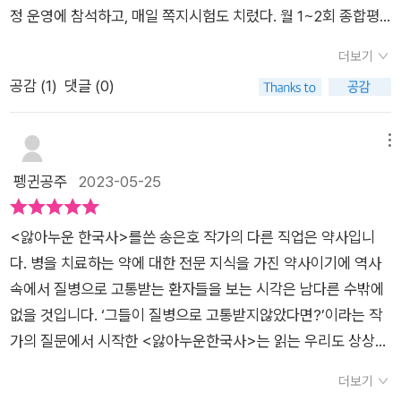
각도 들었다.바깥으로는 일본군의 조총이 그들을 향하고 있었고
게 치료할 수 있는 병으로 죽은 역사 인물들도 있지만, 지금의 우
정 운영에 참석하고, 매일 쪽지시험도 치렀다. 월 1~2회 종합평
안으로는 이질과 각종 질병이 들끓는 지옥이었다. 그러나 열악한
리도 쉽게 걸릴 수 있는 병에 시달렸던 역사 인물들이 더 많은 비
가도 했다. 강사진도 요즘 일타강사 못지않다. 삼정승 중 한 명이
환경과 군사적 열세에도 조선 수군은 바다를 지키겠다는 일념으
더보기
중을 차지하거든요. 책을 읽으면서 생존을 위해 늘 긴장 상태로
세자 교육의 최고 책임자였고 20여 명의 선생이 전담했다. 경제,
로 목숨을 불태웠다. (p170)아파도 포기를 모르는 남자이자 다이
공감 (
1
)
댓글 (0)
살면서 불안장애와 불면증에 시달렸던 정조, 우울증으로 삶의 의
문학, 과학, 법, 철학에 무술까지 배워야 할 과목도 너무나 많았
어리 좋아하는 조선 최고의 명장군! 배가 아프면 일기를 쓰던 그
욕을 잃었던 박지원, 스트레스 때문에 과민성 대장증후군에 시달
다. 버티지 못하고 폐세자가 되기도 했고, 스트레스로 정신병을
는 우리 모두가 잘 아는 '이순신'이다. 생각해보면 영화에서 보던
렸던 순종 등의 역사 인물과 우리 자신을 겹쳐 볼 수밖에 없게 됩
얻기도 했다고 한다. 하지만 세종은 달랐다. 몸져누었을 때도 책
메뉴
웅장함 넘어엔 각종 위생 문제와 질병이 난무하는 지옥 같은 나날
니다. 역사의 흐름을 결정지었거나 역사에 큰 족적을 남긴 위대한
을 읽을 정도로 공부에 천부적인 재능을 보였다. 오히려 이를 걱
펭귄공주
2023-05-25
의 연속이 아니었을까 싶다. 그런 환경 속에서도 나라를 꿋꿋이
인물들도 우리처럼 피와 살로 이루어진 몸을 가진 인간이었고, 그
정한 아버지 태종은 세종을 쉬게 하려고 책을 빼앗아버리기까지
사랑하고 지킨 이순신 장군을 비롯한 수군들에게 감사를 표해본
래서 병에 걸리고 고통받을 수밖에 없었습니다. 그럼에도 그들은
했다. 오랜 시간 앉아 책을 읽고 공부한 결과 세종은 걸어 다니는
다.주로 순종, 정도, 박지원, 세종, 태조 등 조선 시대 사람들의 이
<앓아누운 한국사>를쓴 송은호 작가의 다른 직업은 약사입니
결국 자신만의 업적을 남기고 역사를 만들었죠. 그 사실이 의학이
종합병원 신세가 됐다. 세종실록에 의하면 고기를 유난히 좋아했
야기가 주를 이루지만, 케네디 대통령, 엘리자베스 1세, 조지 오
다. 병을 치료하는 약에 대한 전문 지식을 가진 약사이기에 역사
발달한 현대를 살면서도 현대인이어서 겪을 수밖에 없는 스트레
던 그가 짊어진 질병은 임질, 당뇨병, 요통, 중풍, 안구 질환 등 다
웰, 해적왕 드레이크 등 서양사 쪽 인물들도 핵심적으로 짧게 다
속에서 질병으로 고통받는 환자들을 보는 시각은 남다른 수밖에
스와 불안감, 운동 부족, 업무 과다 등으로 어떤 면에서는 병에 더
양했다.'나는 이 책에서 우리 조상들이 시달린 각종 '병치레'에 주
루고 있다. 얇은 책이지만, 병치레를 중심으로 다양한 인물들의
없을 것입니다. ‘그들이 질병으로 고통받지않았다면?’이라는 작
취약해진 우리에게 위로가 됩니다. 그걸 안다고 해서 우리에게 스
목했다. 그리고 그분들께 현대의 약을 처방해 보면서, 당시에 좋
삶을 들여야 볼 수 있는 점에서 '건강은 있을 때 지키는 것'과 '신
가의 질문에서 시작한 <앓아누운한국사>는 읽는 우리도 상상
트레스와 병을 안겨주는 환경과 요소들이 사라지는 건 아니지만,
은 약이 있었다면 역사가 바뀌지 않았을까 하는 상상도 더했다. (
박한 역사 공부는 역시 재밌다'라는 점을 동시에 느낄 수 있는 책
속으로 끌어들이네요.<앓아누운 한국사>에등장하는 인물 가운
사람은 작은 위로로도 살아갈 힘을 얻어갈 수 있으니까요. 독서
p. 6)'<앓아누운 한국사>의 저자인 송은호는 인문학을 하는 약
더보기
이다.책을 제공 받아 솔직하게 작성한 글입니다모든 학문에서 만
데 유난히 조선의 왕들이 많은 것은 왕의 일거수일투족을 특히 건