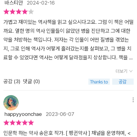
바스티안
2024-02-16
가볍고 재미있는 역사책을 읽고 싶으시다고요. 그럼 이 책은 어떨
까요. 열한 명의 역사 인물들이 앓았던 병을 진단하고 그에 대한
약을 처방하는 책입니다. 저자는 각 인물이 어떤 질병을 겪었는
지, 그로 인해 역사가 어떻게 흘러갔는지를 살펴보고, 그 병을 치
료할 수 있었다면 역사는 어떻게 달라졌을지 상상합니다. 책을 읽
을지 말지 판단하시는 데 도움이 되도록, 이 책의 효능과 주의사
더보기
항을 말씀드리겠습니다. 독서 시 효능이 책의 효능을 한 마디로
공감 (
3
)
댓글 (0)
말하면 ‘즐거움’이라고 할 수 있습니다. 이 책에서 얻을 수 있는
즐거움은 두 가지입니다. 글 자체의 재미와 지식을 쌓아가는 즐거
움이죠.같은 이야기를 해도 재미있게 하는 사람과 재미없게 하는
메뉴
사람이 있는데 이 책의 저자는 전자입니다. 서문과 목차만 읽어도
happyyoonchae
2023-06-07
무슨 이야기일까 궁금해지고, 각 챕터의 도입부는 소설처럼 이야
기를 풀어내 독자들은 쉽게 글 속으로 빠져들어 갑니다. 각 챕터
인문학 하는 약사 송은호 작가. [ 펭귄약사 ] 채널을 운영하며, <