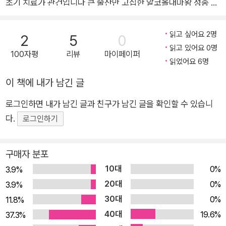
초기 치료가 관건입니다 큰 술잔만 고집한 알코올대마왕 성종 ☞
내시경검사를 하면 용종대마왕일 것 이순신의 난중일기는 이질
을 타고 ☞ 설사약만 잘 먹어도 OK 스트레스를 겪지 않고 사는
읽고 싶어요 2명
2
5
0
사람이 있을까? 입시 경쟁, 취업난, 높은 물가, 빚 등으로 대표되
읽고 있어요 0명
100자평
리뷰
마이페이퍼
는 험난한 ‘각자도생’ 사회를 사는 우리에게 스트레스는 피할 수
읽었어요 6명
없는 장애물이다. 그런데 스트레스는 과거 사람들도 마찬가지였
이 책에 내가 남긴 글
던 것 같다. 심지어 한 국가의 왕조차도. 밤낮없이 일하다가 요통
로그인하면 내가 남긴 글과 친구가 남긴 글을 확인할 수 있습니
이 도진 세종, 뇌줄중으로 뒷목을 잡고 쓰러진 태조 이성계, 속에
다.
서 열불이 나서 불면증이 생긴 정조, 우울증으로 걸핏하면 멘탈이
로그인하기
가출한 연암 박지원……. 이들이 달고 산 고질병은 그로부터 수백
년이 지난 시대를 사는 우리 또한 많이 겪는 질환이다. 조선의 마
구매자 분포
지막 왕 순종이 근심 때문에 앓은 과민성 대장증후군도 그렇다.
10대
0%
3.9%
위에 언급한 인물들의 이름에 우리 각자의 이름을 대신 넣어도 전
20대
0%
3.9%
혀 어색하지 않다. 《앓아누운 한국사》는 조선 시대의 각종 ‘짠내
30대
0%
11.8%
나는’ 병치레와 고충을 살펴보는 책이다. 압박과 고통을 이 악물
40대
19.6%
37.3%
고 버틴 조상님들의 삶을 따라가보자. 과몰입 주의! 한국사가 우