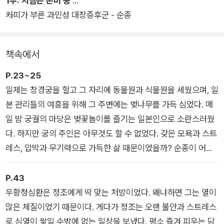
1부: 지금은 존버 중
하는 상상도 더했다. 전쟁터에서 배를 부여잡은 이순신 장군에게
커피가 부른 과민성 대장증후군 - 순종
지사제를, 천연두가 두려워 궁궐에서 강력한 거리 두기 정책을 펼
친 숙종에게 백신을! 왕실 최고의 ‘엄친아’였지만 종기에 발목 잡
힌 문종에게 소독약을! 책 속 인물들이 오늘날의 약을 처방받았다
책속에서
면 어쩌면 역사가 바뀌었을지 모를 일이다.
P.23~25
일제는 창경궁을 헐고 그 자리에 동물원과 식물원을 세웠으며, 일
본 관리들의 여흥을 위해 그 주변에는 벚나무를 가득 심었다. 매
일 밤 궁궐의 마당은 벚꽃놀이를 즐기는 일본인으로 소란스러웠
다. 하지만 궁의 주인은 아무것도 할 수 없었다. 갖은 모욕과 스트
레스, 압박과 무기력으로 가득한 삶 때문이었을까? 순종이 어릴
적부터 앓았던 체설은 날이 갈수록 심해졌다. 체설이란 말 그대로
체하고 설사하는 증상을 가리킨다. ▶ ‘커피가 부른 과민성 대장
P.43
증후군 – 순종’
우황청심환은 정조에게 딱 맞는 처방이었다. 왜냐하면 그는 열이
많은 체질이었기 때문이다. 게다가 정조는 오랜 불안과 스트레스
로 심열이 쌓일 수밖에 없는 일상을 보냈다. 평소 즐겨 피우는 담