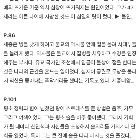
배의 뜨거운 기운 역시 심장이 뜨거워지는 원인이었다. 그가 47
세라는 이른 나이에 사망한 것도 이 심열의 탓이 컸다. ▶ ‘불안한
밤에는 우황청심환 - 정조’
P.86
세종은 병을 낫게 하려고 불교의 약사불 앞에 절을 올려 사대부들
을 놀라게 했다. 약사불은 불교에서 질병을 치유하고 수명을 연장
해주는 부처다. 유교 국가인 조선에서 임금이 불상에 절을 한다는
것은 나라의 근간을 흔드는 일이었다. 심지어 궁궐로 무당을 불러
서 역신을 쫓아내는 푸닥거리를 했다는 기록도 있다. 세종대왕도
극심한 통증 앞에서는 지푸라기라도 잡고 싶은 심정이었으리라.
▶ ‘허리가 아파도 고기는 못 참지 – 세종’
P.101
평소 정력과 힘이 넘쳤던 왕이 스트레스를 푼 방법은 음주, 가무
그리고 여색이었다. 그는 평소 술을 아주 좋아했다. 그래서 기회
가 될 때마다 친인척과 사신들을 초청해서 술자리를 가지거나 연
회를 열었다. 특히 그는 큰 잔에 술을 따라 마시는 것을 즐겼다.