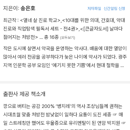
지은이:
송은호
저자파일
신간알림 신청
최근작 :
<열네 살 진로 학교>
,
<10대를 위한 의대, 간호대, 약대
진로와 직업탐색 필독서 세트 - 전4권>
,
<[큰글자도서] 날마다
젊어지는 처방전>
… 총 16종
(모두보기)
작은 도시에 살면서 약국을 운영하는 약사다. 배움에 대한 열망이
많아서 여러 전공을 공부하다가 늦은 나이에 약사가 되었다. 광주
지역 인문학 공부 모임인 ‘예기치 못한 기쁨’에서 현대 철학을 강
의했고, TBN 부산교통방송에서 올바른 약 복용법을 알려주는 프
로그램인 <메디슨 카운슬러>를 진행했다. 인문학적, 역사적 관
점으로 바라본 쉽고 재미있는 약 이야기로 꾸준히 대중과 소통하
출판사 제공 책소개
고 있다. 지은 책으로는 《히스토리 X 메디슨》, 《일상을 바꾼 14
깡으로 버티는 공감 200% ‘병치레’의 역사 조상님들께 권하는
가지 약 이야기》, 《내가 만든 약이 세상을 구한다면》 등이 있다.
시대초월 맞춤 처방전 밤낮없이 일하다 요통이 도진 세종 ☞ 매
일 스트레칭만 했어도 우울증으로 유리멘탈이 된 연암 박지원 ☞