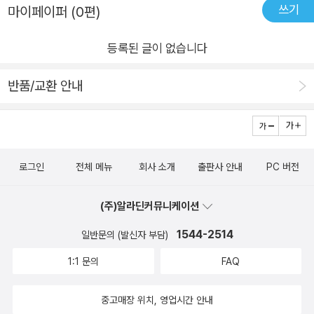
이질과 각종 질병이 들끓는 지옥이었다. 그러나 열악한 환경과 군
질의 계기로 삼기도 하고 고통을 잊기 위해 일기를 쓰기도 했지만
쓰기
마이페이퍼 (0편)
정치의 전체 그림을 미리 짜놓고 보이지 않는 곳에서 움직여야 하
을 너무 이르게 앗아가는 것뿐만 아니라 역사의 물꼬를 올바르지
방한다. ​그래서일까? 현재 약사이자 저자인 송은호 작가가 역사
사적 열세에도 조선 수군은 바다를 지키겠다는 일념으로 목숨을
이런 경우는 드뭅니다.누구에게나 병으로 고통받는 시간을 온전
는 것도 정조의 수명을 깎아낼 만큼 고단한 일이었을 겁니다. 그
못한 방향으로 틀기도 한다. 내가 영향력 있는 리더의 위치에 있
속 인물들에게 내리는 처방전이 난 그렇게 흥미로울 수가 없다.
불태웠다.- P170
하게 삶이라 보기 어렵습니다. 오죽하면병을 앓아 고통받는 시간
등록된 글이 없습니다
러니 비밀 어찰 이야기를 넣었어도 그 챕터에서 말하려는 바(정
다면 더더욱 자신을 돌봐야 한다. 아니, 물론 리더가 아니더라도
약사로서 그들에게 현재 존재하는 의약품을 처방하는데, 의학상
을 수명의 기간에서 뺀 ‘건강 수명’이라는단어가 존재할까요? 반
조는 살벌한 정치적 상황 속에서 평생 스스로를 채찍질해 불면증
내 주변의 사랑하는 사람들이 있으니...
식이 없는 나도 쉽게 읽을 수 있을 만큼 처방의약품을 비롯한 증
반품/교환 안내
대로 병은 그들의 어이없는 행동을 이해하는 단서가 되기도 합니
과 불안장애에 시달렸던 왕이었다)에서는 크게 벗어나지 않았을
상, 진단명, 특이사항까지 함께 기입되어있어 이해하기 수월했다.
다. 나라를빼앗기는 절체절명의 순간에도 무기력했던 순종이나
것 같습니다. 태조 이성계가 태종이 보낸 차사를 모두 죽이거나
​특히 특이사항같은 경우, (ex 이질걸린 이순신에게 '아파도 포기
누구보다 뛰어난 능력을 가졌지만 너무나 빨리 속세를 떠난 연암
옥에 가두었다는 이야기를 역사적 사실처럼 이야기하는데, 사실
를 모르는 남자', '매일 기록하는 철저한 파워J' ) 요즘 우리가 쓰
박지원의 행동은 그들의 병이 아니고는 설명되지 않습니다. 병은
이 아닙니다. 태종에게 반기를 든 조사의의 난에 휘말려 죽은 사
는 용어나 mbti같은 트렌드가 반영된 특이사항이라 더 재미있게,
환자의 몸과 마음을 침식하고 마침내는 그들의 남은 생까지 빼앗
로그인
전체 메뉴
회사 소개
출판사 안내
PC 버전
람들의 이야기가 태조를 만나러 간 사자들이 태조에게 죽었다는
몰입해서 읽을 수 있었다. ​또 처방전 덕분일까? 이 책은 읽는내내
습니다. 지금은치료 가능한 병 때문에 역사 속의 인물들이 놓친
이야기로 와전되어 함흥차사의 전설이 된 것이죠. ‘방석은 명석한
인물에게 자꾸만 '만약에'라는 질문을 던지게 한다. 이 약이 있었
(주)알라딘커뮤니케이션
기회가 너무 아쉽습니다. 그래서 송은호 작가의 <앓아누운 한국
아들이었다’고 이 책에서는 말하지만, 『조선왕조실록』에는 세자
다면? 이렇게 치료했더라면? 그 인물이 안죽고 도살 수 있었을텐
사>를 읽으며 만약을 상상하게 됩니다. *협찬도서 <앓아누운 한
1544-2514
일반문의 (발신자 부담)
이방석이 남의 집 가축을 쏴 죽이고 궁 안에 기녀를 들이고 공부
데.. - 그렇다면 역사가 바뀌었을수도??? 라고 상상하게 한다.
국사>를 읽고 서평을 작성했습니다
를 싫어하는 등 세자로서 부족한 모습을 보였다는 기록들이 남아
1:1 문의
FAQ
있고요. 조사 하나로도 맥락이 달라질 수 있는 것이 역사 서술이
고, 대중 역사서는 더 많은 독자들을 대상으로 하기 때문에 더 주
중고매장 위치, 영업시간 안내