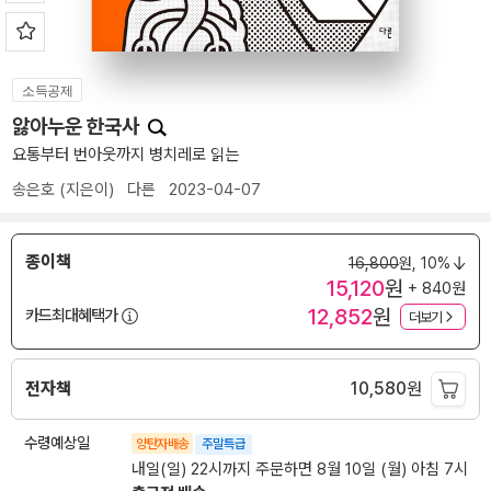
소득공제
앓아누운 한국사
요통부터 번아웃까지 병치레로 읽는
송은호
(지은이)
다른
2023-04-07
종이책
16,800
원,
10%
15,120
원
+ 840원
12,852
원
카드최대혜택가
더보기
전자책
10,580
원
수령예상일
양탄자배송
주말특급
내일(일) 22시까지 주문하면 8월 10일 (월) 아침 7시