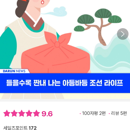
9.6
100자평 2편
리뷰 5편
세일즈포인트
172