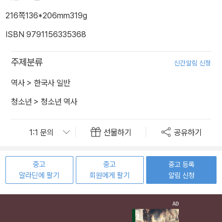
216쪽
136*206mm
319g
ISBN 9791156335368
주제분류
신간알림 신청
역사
>
한국사 일반
청소년
>
청소년 역사
선물하기
공유하기
중고
중고
중고 등록
알라딘에 팔기
회원에게 팔기
알림 신청