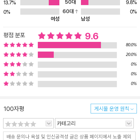
50대
9.8%
13.7%
리 이야기처럼 생생하고 입체적으로 다가올 것이다. 체계적인 의
60대
0%
0%
술이 없던 시절에는 병에 걸리면 더 많이 고생할 수밖에 없었다.
여성
남성
약사인 저자는 한국사 속 인물에게 현대의 약을 처방해보면서, 당
시에 좋은 약이 있었다면 역사가 어떻게 흘러갔을까 하는 상상도
9.6
평점 분포
더했다. 전쟁터에서 배를 부여잡은 이순신 장군에게 지사제를, 천
80.0%
연두가 두려워 궁궐에서 강력한 거리 두기 정책을 펼친 숙종에게
20.0%
백신을! 왕실 최고의 ‘엄친아’였지만 종기에 발목 잡힌 문종에게
0%
소독약을! 책 속 인물들이 오늘날의 약을 처방받았다면 어쩌면 역
0%
사가 바뀌었을지 모를 일이다. 달걀 섞은 똥, 두더지즙, 거머리…
0%
기상천외 조상님이 먹던 약 이 책에서는 조선 백성이 애용한 기상
천외한 치료법도 살펴본다. 똥과 달걀을 섞은 약, 두더지즙 등의
민간요법부터 역병을 옮기는 신에게 정성스레 올리는 굿과 제사,
100자평
게시물 운영 원칙
모든 상처를 빨아들인다는 약재에 관한 신비로운 전설까지 아우
카테고리
른다. 그중에는 오늘날 약국에서 쉽게 살 수 있는 한약도 있다. 만
성 불면증 환자였던 정조가 자주 먹은 우황청심환은 지금도 중요