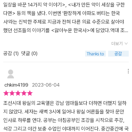
앞에는 그 챕터에서 다루는 인물에게 주는 처방전이 있는데, 챕터
일상을 바꾼 14가지 약 이야기>, <내가 만든 약이 세상을 구한
의 내용을 명쾌하고 발랄하게 요약해 읽는 재미를 더합니다. 처방
다면> 등의 책을 냈다. 이번엔 '환장하게 아파도 버티는 한국
전 페이지를 약국에서 주는 약 봉투 모양으로 디자인해서 더 유쾌
사'라는 신박한 주제로 지금과 전혀 다른 의료 수준으로 살아야
합니다.각기 다른 두 분야를 접목시킨 책은 어느 한 분야로 치우
했던 선조들의 이야기를 <앓아누운 한국사>에 담았다.역대 조
치기 쉬운데, 이 책은 역사와 약학의 균형이 좋습니다. 역사가 약
선 왕들과 왕후의 신주를 모신 사당인 종묘. 조선의 왕 스물일곱
학에, 약학이 역사에 자연스럽게 녹아들어 있어 역사 지식도 약학
더보기
명 중 문종을 비롯한 열두 명이 종기로 고생했다고 한다. 종기는
지식도 함께 쌓을 수 있습니다. 각 챕터의 주인공과 같은 병을 앓
공감 (
1
)
댓글 (0)
조선 역사와 떼려야 뗄 수 없는 병인 셈이다. (p138)조선 시대의
았던 세계사 속 인물의 이야기도 챕터 끝마다 부록으로 넣어서 세
각종 짠내 나는 병치레와 고충을 살펴보는 이 책은 한번쯤 아파본
계사 지식도 덤으로 얻어가게 되고요. 그런데 아무래도 저자가 약
사람이라면 역사와 더불어 더 재밌게 볼 수 있는 도서였다. 압박
메뉴
학 전공이다 보니 약학 부분이 좀 더 탄탄하긴 합니다. 저처럼 뼛
과 고통을 이 악물고 버틴 조상님들의 삶이라니. 왕실 초고의 엄
chkim4199
2023-06-04
속까지 문과인 사람도 쉽게 이해할 수 있을 정도로 병의 증상과
친아 문종이 세상을 일찍 떠난 건 너무도 큰 비극이었는데, 망약
그 원인, 그 병을 치료하는 약과 치료법의 원리를 쉽고 명쾌하게
그가 소독약을 처방 받을 수 있었다면 어땠을까! 이런 상상을 하
설명하고 있습니다. 바로 작년에 나온 책이라 최근의 연구 결과,
조선시대 왕실의 교육열은 강남 엄마들보다 더하면 더했지 덜하
며 책을 읽는 재미도 쏠쏠했다. 세자 수업만 28년한 문종이 더 오
신약 개발 현황 같은 최신 정보도 담겨 있고요. 시간이 지날수록
지 않았다. 세자는 새벽 3시에 일어나 왕실 어른들을 찾아 문안
래 왕을 했어야 했는데..라면 새로운 상상을 해보는 흥미까지 더
시의성이 떨어지긴 하겠지만 이건 어느 책이나 마찬가지겠죠.또
인사로 하루를 연다. 공부는 아침공부인 조강을 시작으로 주강,
해져서 이 책을 보는 독자 중에는 소설가도 많지 않을까 이런 생
하나의 효능은 공감입니다. 고름이나 이질, 결핵처럼 현대에는 쉽
석강 그리고 야간 보충 수업인 야대까지 이어진다. 중간중간에 국