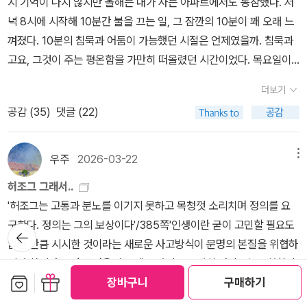
지 기억이 나지 않지만 올해는 내가 사는 아파트에서도 동참했다. 저
국을 환영합니다.'내가 나였던 게 얼마나 오래전인지 떠올려 보면 정
레이랜드가 사준 집 안에도 거할 수 있었다. 이탈리아뿐인가. 운명 같
면마저 끄집어 올렸다. 특별한 언어를 찾기 위해 노력했지만, 남들과
죽을 것이라고 하고 곧 죽게 될 사람에게 안 죽을 것이라고 진단하는
녁 8시에 시작해 10분간 불을 끄는 일, 그 잠깐의 10분이 꽤 오래 느
말 기이해. 내가 여전히 그때의 나라는 사실도 무척 놀라워. 나로부터
은 오진 때문에 새로운 삶을 시작하게 된 영국 햄프스테드에도 가볼
다른 새로운 것을 찾고 싶은 욕심이라기보다는 그 언어를 나눴던 대
의사라니. 이렇게 하여 누군가의 실수로 잃어버릴 뻔했던 내 목숨을
껴졌다. 10분의 침묵과 어둠이 가능했던 시절은 언제였을까. 침묵과
아주 멀리 떨어져서 오늘날의 나까지 왔다는 것도 깊은 놀라움을 불
수 있었고, 그와 함께 런던 거리와 서점도 구경할 수 있었다. 그리고
상이 특별하였기에 다른 그 무엇과 구별된 언어를 찾고 싶었던 것은
되찾았다는 것을 알아차리는 순간의 심정은 어떠할까? 새롭게 다가
고요, 그것이 주는 평온함을 가만히 떠올렸던 시간이었다. 목요일이
러일으키지. 내가 당시에 내 스스로에게 있다고 느끼는 게 어떻게 가
어디 공간뿐인가. 레이랜드 옆에는 항상 좋은 사람들이 있었다. 나는
아니었을지 조심스레 짐작해 본다.레이랜드의 삶의 순간들은 어떤 삶
오는 남은 날들이 이제는 어떻게 보일까? 소설은 참으로 끈질기고도
다. 목요일의 아이는 길을 떠난다고 했던가. 정확하지 않다. 아무튼 목
능했을까? 아니면 결국은 전혀 그렇지 않았나? 그 어디에도 있다고
그 덕분에 레이랜드의 절친이 된 이웃 케네스 버크의 첼로 연주를 여
을 살아왔고, 지금 어떤 삶을 살아가고 있는 걸까라는 중압감에서 한
더보기
웅장하게 나아간다. 하루하루 만나고 헤어지고 추억하고 몰두하는 일
요일이고 오늘은 세계 책의 날이다. 그리고 내 생일이다. 세계 책의 날
느끼지 못하면서 세상을 지나온 건가? 말하자면 내 안의 중간 틈새에
러 번 들을 수 있었고, 그가 도움을 주고받았던 숀과 린도 만날 수 있
발짝 물러나 오롯이 자기 내면을 들여다보게 할 것이다. 그리고 다시
을 되풀이하면서. 나는 이 책만큼은 다른 책과 같이 읽을 수가 없었다.
공감 (
35
)
댓글 (22)
과 생일이 되었다. 음력으로 생일을 챙기다 보니 이렇게 좋아하는 책
있으면서, 어딘가에는 존재해야 하니 나 자신에게 있다고 부정확하게
었으며, 그가 과거에 번역을 했던 책의 저자들도 만날 수 있었다. 그리
내면에 이어 바깥으로 방향을 틀게 할 것이며 주변을 둘러보도록 할
온전히 이 책에만 매달렸다. 읽는 동안 내가 나에게 할 말이 너무 많아
과 생일이 같은 해도 맞이한다. 그러니 세계 책의 날을 축하하며 도착
착각한 걸까? 혹시 언제나 이런 건가? 자기 안에서 그저 중간 틈새에
고 무엇보다 레이랜드의 딸 소피아와 아들 시드니의 내외면의 성장과
것이다. 친밀함을 느낄 수 있는 언어를 주고받으며 자신을 더 열어 보
서, 하고 싶은 말도 너무 많아서 책을 수월하게 읽을 수가 없었다. 과
한 책을 기록한다. 가까이 지내는 선배 언니가 보낸 책 선물과 커피.
만 살 뿐 자기 자신에게는 결코 도달하지 않고, 그저 그 틈새에서 커지
우주
2026-03-22
메뉴
정을 목도하며 아버지로서의 레이랜드를 볼 수 있었다. 한 달이 넘도
이고픈 욕심을 품게 할지도 모른다. 드러내 보이는 것에 서툴다면, 서
제처럼 의무처럼 책 속 사항들을 정리해야 하는 처지가 아닌 것이 얼
쨍한 핑크 책등이 인상적인 『언어의 무게』. 나는 읽지 않은 책이다. 내
기만 하는 걸까?- P268
록 유지되었던 이들과의 교유가 나는 벌써 그립다.교모세포종이 분명
로의 마음을 읽기라도 한 듯이 아무런 말이 없는 침묵으로 평온함을
허조그 그래서..
마나 다행스럽던지. 읽고 묻고 답을 고르고 잊어버리고 다시 읽는 과
가 읽지 않은 책이라 하니 언니는 다행이라며 좋아하면 좋겠다고 했
한 MRI 사진은 레이랜드의 것이 아니었다. 의사와 병원의 실수였지
나눠보는 건 어떨까? 굳이 언어를 통하지 않아도 괜찮지 않을까 싶
'허조그는 고통과 분노를 이기지 못하고 목청껏 소리치며 정의를 요
정을 되풀이했다. 내가 언어를 이만큼 좋아하는 수준이라는 것에 또
다. 읽기 전이지만 나는 벌써부터 좋다. 커피는 말할 것도 없이. 좋아
만, 레이랜드에게는 운명을 바꾸는 사건이 되어버렸다. 레이랜드는
다. 적당한 말을 떠올리지 못한 안타까움의 표정을 읽는 것으로도 침
구한다. 정의는 그의 보상이다'/385쪽'인생이란 굳이 고민할 필요도
다시 만족하고 고마워하고. 책은 나를 괜찮은 독자로 자꾸 확인시켜
뒤로가
하는 사람과 좋아하는 것들에 대해 말할 수 있다는 건 참 좋은 이다.
자신을 병원으로 실려가게 했던 발작의 원인이 교모세포종이라는 사
묵의 공간을 애틋함으로 충분히 메울 수 있으니까! 나와 당신 모두가
기
없을 만큼 시시한 것이라는 새로운 사고방식이 문명의 본질을 위협하
주는 듯하였다. 좋은 사람 옆에는 좋은 사람이 있다고 했던가. 옆에 있
그러니 이 글을 쓰는 지금이 참 좋다.박상수 시인의 시집 『메신저 백』
실을 받아들여야 했고, 그 암은 치료가 불가능하며 시한부인생을 살
발견의 기회를 흘려보내지 않기를, 놓치지 않기를 바란다. 레이랜드
니까.하지만 그건 두려움의 문제도 아니고 그따위 낱말로는표현할 수
는 사람을 보면 당사자의 수준을 알 수 있다고도 했던가. 주인공 레이
과 이름도 어려운 게오르기 고스포디노프의 소설 『슬픔의 물리학』은
아야 한다는 사실을 받아들여야 했다. 그는 출판사를 팔았고, 생을 정
의 삶 위주로 적어보았지만, 각자의 언어로 삶을 이야기하는 많은 인
보관함담기
선물하기
없는....그래도 사상가나 인문학자라면 어차피 적절한 낱말을 찾아내
장바구니
구매하기
랜드와 이어진 사람 중 형편 없는 사람이 단 한 명도 없다는 것(심지
믿고 읽는 이들의 리뷰 덕분에 구매로 이어졌다. 『메신저 백』은 조금
리하려고 했다. 날벼락처럼 찾아온 죽음의 방문 앞에서 그는 무기력
물이 등장한다. 레이랜드는 자기 삶에서 절대 떼어놓을 수 없는 사람
려고 안간힘을 쓰는 일 말고는 할 수 있는 일이 없잖아? 예컨대 내 경
어 오진한 의사조차 악의나 무지로 그런 실수를 저질렀던 게 아니라