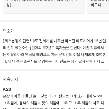
상)
바구니
책소개
《리스본행 야간열차》로 전세계를 매혹한 파스칼 메르시어가 16년 만
의 신작 장편소설 《언어의 무게》로 독자들을 만난다. 이번 작품에서
는 이탈리아와 영국을 배경으로 여러 문학인의 삶을 다채롭게 조명한
다. 유서 깊은 출판사를 경영해온 레이랜드는 생의 끝자락에 서서 자
신의 삶을 돌아본다. 번역가로서 살아온 세월과 흘러간 인연, 수많은
작가와 번역가와 출판인…. 문학을 삶의 지침으로 삼은 이 모든 사람
책속에서
을 돌아보며 레이랜드는 그동안 외면해온 창작을 향한 열망을 정면으
로 마주한다.
P.23
문장이 마음에 들면 늘 그렇듯이 레이랜드는 크게 소리 내어 읽으며
이야기는 런던의 저택에서 시작한다. 시한부 판정으로 좌절했던 레이
그 리듬에, 음색의 리듬과 뜻의 리듬에, 그리고 그 두 리듬이 서로 섞
랜드는 그것이 오진임을 알게 되고, 삼촌이 물려준 저택에서 새 삶을