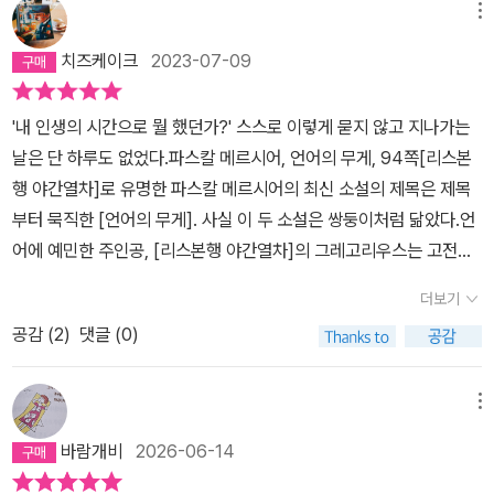
글을 쓰기 시작한 것이다. 처음에는 단지, 언어가 좋아서 세계의 여러
다. 영화와 차이점이라면 '상상력의 능동성'이라고 할 수 있겠다. 영화
앞에 선택의 가능성은 무궁무진했지만, 레이랜드는 그중 몇 가지만을
와 있는가에 대해 생각해 보며 심적 여유를 느껴보는 것이다. 이 소설
메뉴
언어를 배우려고 했다. 그렇게 시작된 삶이 그림책 번역으로 우연히
는 감독의 상상력이 기술력 및 재력과 타협한 지점에서 가시화되어
선택했다. 선택의 결과 레이랜드의 삶은 이렇게 되었지만, 선택하지
안에는 바흐의 곡이 많이 등장하지만 먼저 세상을 떠난 아내를 계속
치즈케이크
2023-07-09
이어졌고, 실력 있는 번역가로 나아가고, 출판사 대표로 갔다가 작가
관객은 그저 수동적으로 감상하고 감동할 뿐이지만, 책의 경우는 영
않은 것의 결과로도 레이랜드의 삶은 이렇게 되었다. 그렇다면 인생
해서 떠올리는 레이랜드의 모습에서 내가 배경음악을 선택해 볼 수
의 삶까지 나아간 것이다.여러 등장인물이 써 내려가는 글(소설) 속에
화에서의 감독처럼 이야기를 가시화시키는 매개자가 없기 때문에 같
은 선택의 결과이기도 하고 아니기도 하고, 그러니 선택에 대해 심각
있다면, 루이스 미겔(Luis Miguel)의 Hasta Que Me Olvides(당
'내 인생의 시간으로 뭘 했던가?' 스스로 이렇게 묻지 않고 지나가는
는 그들의 인생과 사랑과 눈물이 녹아들어 있었다. 주인공의 글에도
은 책을 재독 한다 하더라도 독자는 또다시 머릿속에서 초독 때처럼
하게 고민할 필요도 없고 지나치게 후회할 필요도 없는 것은 아닐까.
신이 날 잊을 때까지)를 고르고 싶다. 침착하면서도 공감 능력이 뛰어
날은 단 하루도 없었다.파스칼 메르시어, 언어의 무게, 94쪽[리스본
그의 삶이 담긴다. 과연 나의 글에는 삶이 담기고 있는가.
능동적으로 상상하는 수고를 해야만 한다. 이 차별적인 수고로움(혹
이제 더는 어제도 내일도, 삶도 죽음도 생각하지 않고 눈 앞의 소설에
난 아내였던 리비아. 그녀가 살아있었을 때, 두 사람만의 보금자리인
행 야간열차]로 유명한 파스칼 메르시어의 최신 소설의 제목은 제목
은 번거로움)이야말로 나는 재독의 고유한 가치라고 생각한다 (안 해
만 집중하는 레이랜드를 보니, 얼마 전에 읽은 마르쿠스 아우렐리우
트리에스테 집에서 제일 높은 층계에 나란히 앉아 그 누구도 존재하
부터 묵직한 [언어의 무게]. 사실 이 두 소설은 쌍둥이처럼 닮았다.언
본 사람은 절대 몰러).초독 시 머릿속에 그렸던 책 속의 장면들이 재
스의 <명상록>에서 본 '다른 인생은 없다, 지금을 살아라'라는 경구가
지 않는 것처럼 그 누구도 침범할 수 없는 세계 속에서 언어를 고민하
어에 예민한 주인공, [리스본행 야간열차]의 그레고리우스는 고전문
독 시에도 동일하게 그려지게 될 때, 나는 마치 고향을 찾은 듯한 기분
떠오른다.
는 두 사람의 열정은 그 자체만으로 낭만적이었고 로맨틱했다. 세월
헌학 교사, [언어의 무게]의 레이랜드는 번역가이자 '지중해를 둘러싼
을 느낀다. 한동안 잊고 있던 책 속의 공간과 인물들이 다시 살아났다
의 흐름을 알 수 있는 조금은 빛이 바랜 보석함에서 꺼내보는 그 순간
더보기
나라의 언어를 전부 배우고 싶다'는 욕망에 충실히 살아 온 인물이다.
는 사실에 일종의 안도감도 느낀다. 그러나 영화의 재시청처럼 초독
들을 좀 더 깊게, 더 오래 기억하기 위해 그에 맞는 단어를 고심하는
공감 (
2
)
댓글 (0)
이들은 언어라는 종교의 성자들이다.이 성자들과 마주한 소설 속 주
때 보지 못했던 부분들도 보게 되고 그것을 기존에 머릿속에 그렸던
레이랜드의 심정을 헤아려보며 옛 시절의 감성이 느껴지는 루이스 미
변인물들은 그에게 호감을 느끼고 선의를 베풀며 숭배의 감정을 느낀
장면들에 더하게 되는데, 종종 이 작업은 단순한 더하기가 아니라 빼
겔의 감미로운 발라드곡을 배경으로 이 두 사람의 모습을 떠올려본
다.소설의 중심 사건이자 갈등의 주 요소는 우연히 삶을 뒤바뀐 사건,
메뉴
기가 될 때도 있고 대폭 수정되는 경우도 있다. 이른바 '상상력의 재구
다. 애틋함을 담아. 리비아가 고른 화려한 샹들리에보다도 젊음으로
그레고리우스는 우연히 포르투갈 여성과 마주쳐 학교를 무단결근하
성'이다. 같은 책을 두 번 읽는 묘미는 바로 이것이다.약 2년 전에 '언
반짝이던 그 시간을 떠올려보는 동안 자유에 제한받지 않은 생동감을
바람개비
2026-06-14
고 헌책방에서 우연히 구한 아마데우 드 프라두의 책 '언어의 연금술
어의 무게'를 읽었을 때도 겨울이었다. 서사보다 묘사가 주를 이루고,
느낄 수 있었던 레이랜드가 이제는 번잡하고 혼돈의 세상 속에서 점