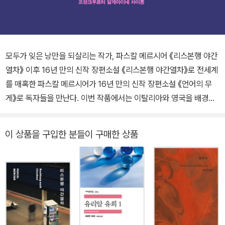
모두가 잊은 낭만을 되살리는 작가, 파스칼 메르시어 《리스본행 야간
열차》 이후 16년 만의 신작 장편소설 《리스본행 야간열차》로 전세계
를 매혹한 파스칼 메르시어가 16년 만의 신작 장편소설 《언어의 무
게》로 독자들을 만난다. 이번 작품에서는 이탈리아와 영국을 배경으
로 여러 문학인의 삶을 다채롭게 조명한다. 유서 깊은 출판사를 경영
해온 레이랜드는 생의 끝자락에 서서 자신의 삶을 돌아본다. 번역가
이 상품을 구입한 분들이 구매한 상품
로서 살아온 세월과 흘러간 인연, 수많은 작가와 번역가와 출판
인……. 문학을 삶의 지침으로 삼은 이 모든 사람을 돌아보며 레이랜
드는 그동안 외면해온 창작을 향한 열망을 정면으로 마주한다. 섬세
하면서도 깊은 사색, 문학에 기대어 살아가는 인물들의 극적 에피소
드와 유럽의 낭만적 풍경. 《언어의 무게》는 ‘파스칼 메르시어를 세계
적 작가로 만든 모든 강점이 담겼다’는 극찬을 받고 〈슈피겔〉 연간 베
스트셀러에 오르며, 작가의 또 하나의 대표작이 될 자격을 증명하고