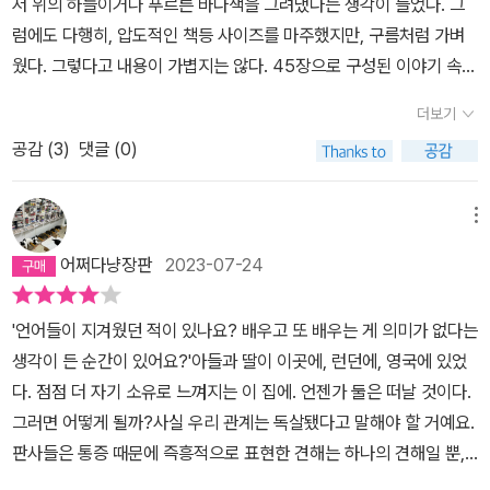
저 위의 하늘이거나 푸르른 바다색을 그려냈다는 생각이 들었다. 그
이었지만, 몇 년 전 아내가 세상을 떠난 후로는 예전만큼 즐겁지 않
위한 멈추지 않는 열정이 대단한 사람이다. 번역가이자 출판사 사장
럼에도 다행히, 압도적인 책등 사이즈를 마주했지만, 구름처럼 가벼
다. 삼촌의 책상에서 '이제 다른 사람이 쓴 글을 번역하는 일은 그만하
인 그는 어릴 적 삼촌에게서 들은 아라비아어를 듣고 마법에 걸린 듯
웠다. 그렇다고 내용이 가볍지는 않다. 45장으로 구성된 이야기 속에
고 너 자신의 글을 쓰라'는 내용의 편지를 읽은 후로 레이랜드는 남은
새롭고 아름다운 것에 감동한 눈빛을 보였던 꼬맹이였다. 언어의 울
서 ‘언어의 무게’는 충분하게 느낄 수 있었다.책의 도입부에서 마주하
생을 자신의 글을 쓰는 데 바쳐야 할까 고민하지만, 이제까지 한 번도
림을 통해 자신의 감정을 드러내는 사람이자 특별하고 새로운 언어를
더보기
는 “선생님, 귀국을 환영합니다”라는 문장은 수미상관 구조로 책의
해본 적이 없는 일이라 시작하기가 쉽지 않다. 이런 가운데 레이랜드
사용하고 싶은 사람으로 자란 그가 61세에 시한부 판정을 받게 된다.
공감 (
3
)
댓글 (0)
마지막에서도 만날 수 있었다. 에세이도, 소설도, 앞뒤를 여닫는 구조
는 이웃인 케네스 버크와 친구가 되고, 감옥에 갇혔을 때 통역해준 것
이 세상에서 더는 존재하지 않게 될 나 자신을 받아들이기까지 시간
의 글을 좋아한다. 소설의 첫 문장이 중요하듯 이 구조를 맞이할 때 편
을 계기로 러시아어 번역가 안드레이와 교류하게 된다. 오랫동안 신
이 필요했음과 동시에 기억에서 사라져 버린 것들이 다시 살아나기
안함을 느끼는 구조주의자는 아님에도 불구하고 만족하게 된다. 심지
메뉴
세 진 런던의 출판인 크리스티 모자에게 신세를 갚을 일도 생기고, 소
시작했다. 더는 존재하지 않는 이들의 기억과 그때의 감정을 글로 담
어, 책의 중간쯤인 29장에서도 또 만나게 되어 반가웠고.주인공인 레
설가 프란체스카 마르케세, 메리 앤과도 재회한다. <언어의 무게>는
았고, 그들은 다시 레이랜드의 공간을 채우게 된다. 지나고 나서야 알
어쩌다냥장판
2023-07-24
이랜드, 어디에도 안주할 수 없는 삶, 그래서 다양한 언어를 읽어내려
제레미 아이언스 주연의 동명 영화로도 제작된 원작 소설 <리스본행
고 겪고 나서야 아는 많은 것들을 하나하나 살펴볼 수 있는 시간을 가
고 했던 사람으로 읽어졌다. 그의 삶은 여행 덕분에, 언어 덕분에 사람
야간열차>의 작가 파스칼 메르시어가 16년 만에 선보인 장편소설이
져보는 것이다. 새로 시작한다기보다는 정리의 시간에 가까웠을 그에
'언어들이 지겨웠던 적이 있나요? 배우고 또 배우는 게 의미가 없다는
을 만들고 남겼다. 그러나 계획대로 흘러가지 않는 게 인생이니까. 어
다. 이 소설에는 중요한 반전이 있는데, 그 반전이 인터넷서점 책 소개
게 또 한 번의 놀라운 소식이 기다리고 있었다. 암 진단을 받은 그의
생각이 든 순간이 있어요?'아들과 딸이 이곳에, 런던에, 영국에 있었
느 날 갑자기 아내가 떠나가게 되고, 갑작스러운 고통으로 검사를 받
에 떡하니 나와 있는 걸 보면 반전이 아닌가 보다(반전을 모르고 읽었
검사 결과가 오진이라는 것. 다시 모든 것이 평소와 똑같아진 것이다.
다. 점점 더 자기 소유로 느껴지는 이 집에. 언젠가 둘은 떠날 것이다.
고 죽음을 통보받는다. 곧 떠날 수 있는 마지막에도 최선을 다해서, 존
던 나로서는 반전을 읽고 충격이 상당히 컸기에 반전이 무엇인지 이
놀라우면서도 어느 하나 소중하지 않은 것이 없는 행복한 감정으로
그러면 어떻게 될까?사실 우리 관계는 독살됐다고 말해야 할 거예요.
중받는 죽음을 택하려고 했다. 다행히, 77일 만에 오진이었음이 밝혀
글에 적지 않겠다). 반전을 알기 전에는 시한부 판정 후 남은 '삶'을 어
마치 인생의 전환점이자 새로운 삶을 사는 듯한 기분이지 않았을까?
판사들은 통증 때문에 즉흥적으로 표현한 견해는 하나의 견해일 뿐,
졌지만, 그 사이에 벌어진 일들은 그의 삶을 송두리째 바꿨다.물론, 그
떻게 살 것인지에 관한 소설이라고 생각했는데, 반전을 알고 나서는
이제껏 살아온 삶과는 다른 새로운 삶을 살아야 했다. 자연을 더 경험
명백하게 특정되고 구속력이 있게 알려진 의지와는 다른 문제라고 했