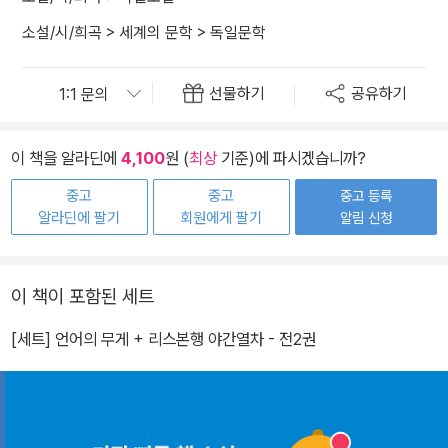
소설/시/희곡
>
세계의 문학
>
독일문학
선물하기
공유하기
이 책을 알라딘에
4,100
원 (
최상
기준)에 파시겠습니까?
중고
중고
중고 등록
알라딘에 팔기
회원에게 팔기
알림 신청
이 책이 포함된 세트
[세트] 언어의 무게 + 리스본행 야간열차 - 전2권