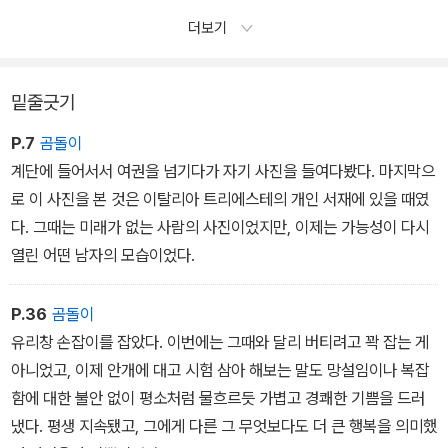
남자, 무엇보다도 어쩔 수 없이 되풀이되는 일들이 지겨워진 남자에
더보기
관한 이야기도 괜찮을 것 같았다. 자신의 감정을 서서히 인정하는 과
정을 다루는 게 중요할 듯했다. 불현듯 그 남자의 모습이 눈앞에 떠올
랐다. 베레모 아래로 헝클어진 허연 머리카락이 보이는 마른 남자, 담
밑줄긋기
배 파이프와 지팡이와 개 한 마리.
P.7
곰돌이
계단에 들어서서 여권을 넘기다가 자기 사진을 들여다봤다. 마지막으
로 이 사진을 본 것은 이탈리아 트리에스테의 개인 서재에 있을 때였
다. 그때는 미래가 없는 사람의 사진이었지만, 이제는 가능성이 다시
열린 어떤 남자의 모습이었다.
P.36
곰돌이
유리창 손잡이를 잡았다. 이번에는 그때와 달리 버티려고 꽉 잡는 게
아니었고, 이제 안개에 대고 시험 삼아 해보는 말도 망설임이나 복잡
함에 대한 불안 없이 평소처럼 물흐르듯 가볍고 경쾌한 기쁨을 드러
냈다. 평생 지속됐고, 그에게 다른 그 무엇보다도 더 큰 행복을 의미했