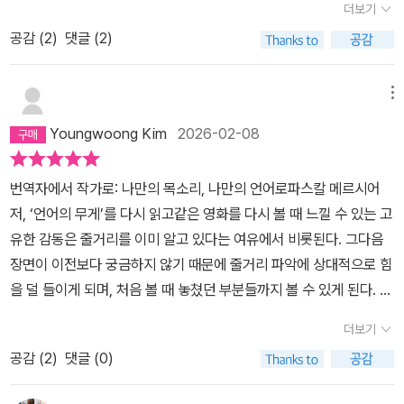
는 갑작스러운 아내의 부재로 인해서 달라져야만 했었다. 생존을 위
더보기
어떤 '죽음'이 존엄한 죽음인가에 관한 소설이라는 생각이 들었다. 실
하고 무더기로 사들인 책은 바닥에 쌓였으며 필사적으로 사라지는 시
어요.‘독보적이고 명백한 증거’가 도대체 뭘까요? 이 사건에서는 뭔
해서 그래야만 했다. 그리고 조금이나마 루틴을 만들었다 싶을 즈음
제로 이 소설에는 배우자가 심각한 병에 걸려 의사 표현이 불가능한
간에 대한 저항을 이어 나갔다. 예전에는 볼 수 있었지만, 이제는 볼
공감 (
2
)
댓글 (2)
가요? 10년의 고통과 반복된 애원만으로는 왜 충분하지 않나요? 글
인 지금에서 또, 급격한 변화를 겪어야만 했다. 자신과 아내의 역사와
경우 다른 배우자가 고의로 사망시킨다면 살인인지 존엄 상실인지에
수 없는 것을 스쳐 지나가게 내버려두지 않는 노력처럼 보이기도 했
로 쓴 의지가 비명으로 표현한 의지보다 왜 더 명백하다는 걸까요?내
같았던 출판사를 팔아야만 했다. 열흘만 빨리 알았더라도 그러지 않
관한 논쟁이 여러 번 등장한다. 레이랜드는 시한부 판정을 받고 나서
다. 그리고 타인의 삶에 대해 질문하기 시작한다. 지금 사는 삶이 바라
면적인 고통, 그리고 아무도 그런 고통에 직면하지 않으려면 어떤 법
메뉴
았을 수 있었는데 말이다!이 사건은 주인공만이 아니라 출판사에 소
남은 생을 정리하는 한편으로 만약의 경우에 대비해 다량을 섭취할
던 삶인지, 상상하던 삶인지를.이 소설은 뭐라도 적어 보고 싶은 욕심
과 제도가 갖춰져야 할지 오랫동안 이야기했다'현란한 사탕 색깔
속된 이들에게도 그리고 주변 사람에게도 파장을 일으킨다. 그에게
Youngwoong Kim
2026-02-08
경우 죽음에 이를 수 있는 약을 준비한다. 이 경우 후자는 극단적 선택
을 불러일으킨다. 나는 규정 검토를 하는 것이 업무의 반 이상을 차지
가해진 오진 속에서 마주하는 딸 소피아의 모습도 있고, 아들 시드니
일까 아니면 존엄 상실일까. 목숨이 다할 때까지 사는 것과 목숨이 다
하는 업을 가진 건조한 단어와 더 가까운 사람이기에 과거의 기억을
의 모습도 있다. 이웃과의 관계도 달라진다. 소중한 이들을 천천히 다
번역자에서 작가로: 나만의 목소리, 나만의 언어로파스칼 메르시어
하기 전에 스스로 생을 마치는 것 중에 어느 것이 더 존엄하다고 말할
순식간에 떠올릴 수 있게 해줄 단어를 생각해 보거나, 아니면 떠올리
양한 시각으로 바라보고 돕게 된다.언어란 무엇인가. 주인공의 직업
저, ‘언어의 무게’를 다시 읽고같은 영화를 다시 볼 때 느낄 수 있는 고
수 있을까. 이 소설은 또한 '가지 않은 길'에 대한 소설이기도 하다. 시
더라도 뭔가 새로운 단어를 고민하는 경험은 드문 일이다. 그런 나마
을 통해서 알아볼 수 있고, 주인공의 아들과 딸을 통해서도 배울 수 있
유한 감동은 줄거리를 이미 알고 있다는 여유에서 비롯된다. 그다음
한부 판정을 받고 런던으로 돌아온 레이랜드는 자신의 과거를 돌아보
저도 무엇이든 적어 보고 싶게 만들었다. 언어를 향한 그의 열정은 자
고, 잘못된 진단을 내리고 선고를 내렸던 의사에게서도, 주인공과 아
장면이 이전보다 궁금하지 않기 때문에 줄거리 파악에 상대적으로 힘
며 그동안 자신이 내렸던 선택들을 반추한다. 만약 자신이 가출하지
극이 되었고, 감탄하지 않을 수 없었다. 내가 가진 생각을 나만의 글로
내를 만나게 했던 존엄사 사건의 판결에서도 만날 수 있다.언어에는
을 덜 들이게 되며, 처음 볼 때 놓쳤던 부분들까지 볼 수 있게 된다. 또
않고 아버지와 계속 살았다면 어땠을까. 학교를 그만두지 않고 대학
적는다는 것이 어려운 행위로 여겨지는 이들에게는 그저 읽는 것만으
책임이 뒤따른다. 잘못된 언어에도 혹은 올바른 선택에도 내 평생을
한 영화를 만든 감독이나 원작자의 의도를 파악하려고 애쓰는 자기
에 진학했다면 어땠을까. 호텔 경비원으로 취직하는 대신 철도원이
로도 묘한 대리만족을 느낄 수 있을 것이다. 그저 편하게 즐기기만 하
더보기
좌우할 수 있다. 그 무게를 감당할 수 있는가. 저자는 이야기를 전개해
모습을 발견하게 될 뿐만 아니라 단순한 관객을 넘어 스스로 감독이
되었다면. 아내와 결혼하지 않았다면. 아내를 따라 트리에스테로 이
면 된다. 레이랜드가 움켜쥔 펜 끝에서 떨어져 나오는 글자들 속에서
나가면서 다양한 인물들을 통해서 이를 이야기한다.소설은 어느덧 마
공감 (
2
)
댓글 (0)
나 원작자의 시선으로 영화를 해석하고 의미를 부여하는 단계까지도
주하지 않았다면. 아내의 뒤를 이어 출판사 사장이 되지 않았다면. 시
느껴지는 고독과 삶의 회한을 통해 어디를 향해 가고 있는지 알 수 없
지막으로 향해 나가면서, 액자 구조처럼 진행된다. 주인공이 드디어
나아갈 수 있다. 같은 책을 다시 읽게 될 때에도 비슷한 일이 벌어진
한부 판정을 받기 전에 출판사를 다른 사람에게 넘겼다면... 레이랜드
고, 알고 싶지도 않았던 마음에서 한 걸음 나아가 내가 지금 어디까지