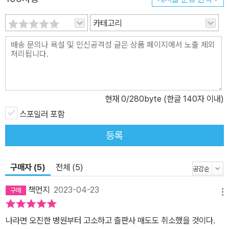
로 주어진 삶을 어떻게 건너고 있는지 복기하고자 죽은 아내를 향해
카테고리
쉼 없이 편지를 쓰기도 한다. 끝이 없을 듯 불안하고 괴로운 나날에도
즉물적 쾌락이나 욕망, 허무에 빠지지 않는 것. 오히려 언어와 문학으
로 정신을 벼리는 모습은 세상을 마주하는 가장 숭고한 태도를 제시
해주는 듯하다. 이 같은 모습은 다른 인물들에게서도 볼 수 있다. 출소
한 안드레이는 러시아 망명 작가들의 작품을 번역한다. 마르케세와
현재
0
/280byte (한글 140자 이내)
파올로 등 작중 소설가들은 세간의 평과 무관하게 자신이 써야 한다
고 믿는 글을 마치 그것에 자기 존재가 걸린 듯 필사적으로 집필한다.
스포일러 포함
《언어의 무게》는 문학으로 삶을 버텨내는 인물들의 사례집처럼 읽히
등록
는데, 이들이 읽고 쓰는 글을 액자식으로 제시하며 삶이 문학으로 승
화되는 과정을 효과적으로 표현한다. 소설 속 인물의 이야기와 그 인
구매자 (5)
전체 (5)
물이 읽고 쓰는 또 하나의 이야기……. 소설 내에서도 가상과 현실의
경계가 점차 모호해지며 유럽 문학계의 여러 인물, 사건이 환상적으
책먼지
2023-04-23
메뉴
로 펼쳐진다. 《언어의 무게》가 더없이 작가주의적인 작품이면서, 동
시에 번잡한 세상에서도 문학을 사랑하는 모든 독자를 위한 선물처럼
나라면 오진한 병원부터 고소하고 출판사 매도도 취소했을 것이다.
읽히는 이유다. “언어로 무엇까지 할 수 있는가에 관한 우아한 사색.”