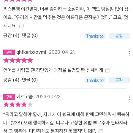
한 정신으로 세상을 이해하려는 의지다. 문학가이자 철학자로서의 문
리스본행 야간열차, 너무 좋아하는 소설이라, 이 책도 망설임 없이 샀
제의식을 정교한 소설적 구성으로 빚어낸 작품 《언어의 무게》는 문학
어요. ˝우리의 시간을 멈추는 것은 아름다운 문장뿐이었다.˝ 크으, 멋
의 힘이 약해진 시대에 문학으로 각자의 삶을 온전히 살아내려는 이
지네요.
들을 그리며, 깊고 장중한 소설을 기다리던 독자들에게 강렬한 감동
공감 (
4
)
댓글 (0)
을 안겨줄 것이다.
qhfkarbxovmf
2023-04-21
메뉴
언어를 사랑할 땐 강단있게 과정을 설명할 땐 섬세하게
공감 (
4
)
댓글 (0)
에르고숨
2023-10-23
메뉴
“뭐라고 말해야 할까, 자네가 이 쉼표에 대해 함께 고민해줘서 행복하
네.”(238) 오래 행복하시길. 너무나 고상한 유럽 부르주아 판타지라
서 그 행복에, 미안하게도 동참하진 못했지만. RIP.