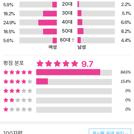
20대
2.2%
5.9%
외의 면모를 발견한다. 러시아인 번역가 안드레이는 연적을 죽인 죄
30대
5.1%
18.2%
로 감옥에 갇혀 한 권의 소설을 읽고 또 읽던 끝에 자신이 바라는 여러
40대
6.6%
24.9%
결말을 직접 쓴다. 이웃이자 친구인 케네스 버크는 약사로서 불법체
50대
8.2%
18.5%
류자들에게 처방전 없이 약을 내주다 법정에 섰고, 소설가 프란체스
60대
4.4%
5.6%
카 마르케세는 누구에게도 보이지 않을 소설을 집필한다. 젊은 나이
여성
남성
에 성공한 작가 메리 앤은 돌연 절필을 선언하며, 출판 경영인 크리스
티 모자(母子)는 새로운 세상에 적응하기 어려워한다. 이들의 삶을
9.7
평점 분포
직간접적으로 함께 살아내며 레이랜드는 마침내 자신의 소설을 쓰기
84.6%
시작한다. “내가 쓴 글이 곧 나이고, 내가 곧 이 글이니까요.” 온전한
15.4%
정신으로 세상과 부딪치는 자존에 관한 이야기 《언어의 무게》 속 인
0%
물들은 언어와 문학을 삶의 지침으로 여기며 살아간다. 문학이라는
것이 단순한 애호의 대상이 아닌, 삶을 헤쳐나가기 위한 도구로 제시
0%
되기에 《언어의 무게》는 다채로운 의미를 지닌다. ‘모든 것은 이름이
0%
불리고 이야기된 후에야 실제로 존재했다’ ‘언어로 이해해야 제대로
경험할 수 있다’고 믿는 레이랜드는 생과 죽음의 기로에 섰을 때 여러
100자평
게시물 운영 원칙
단어를 머릿속으로 되뇌며 정신이 온전한지 강박적으로 점검한다. 새