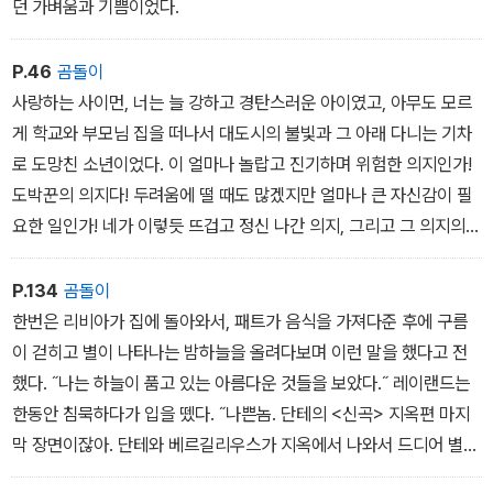
던 가벼움과 기쁨이었다.
P.46
곰돌이
사랑하는 사이먼, 너는 늘 강하고 경탄스러운 아이였고, 아무도 모르
게 학교와 부모님 집을 떠나서 대도시의 불빛과 그 아래 다니는 기차
로 도망친 소년이었다. 이 얼마나 놀랍고 진기하며 위험한 의지인가!
도박꾼의 의지다! 두려움에 떨 때도 많겠지만 얼마나 큰 자신감이 필
요한 일인가! 네가 이렇듯 뜨겁고 정신 나간 의지, 그리고 그 의지의
바탕이 되는 흔들리지 않는 자신감을 다시 한번 불태워서 너 자신의
단어로 스스로에 대해 이야기하기 위해 펜을 잡길 바란다.
P.134
곰돌이
한번은 리비아가 집에 돌아와서, 패트가 음식을 가져다준 후에 구름
이 걷히고 별이 나타나는 밤하늘을 올려다보며 이런 말을 했다고 전
했다. ˝나는 하늘이 품고 있는 아름다운 것들을 보았다.˝ 레이랜드는
한동안 침묵하다가 입을 뗐다. ˝나쁜놈. 단테의 <신곡> 지옥편 마지
막 장면이잖아. 단테와 베르길리우스가 지옥에서 나와서 드디어 별들
을 다시 볼 때 말이야.˝ 그러고 책을 가지고 와서 소리 내어 읽었다.