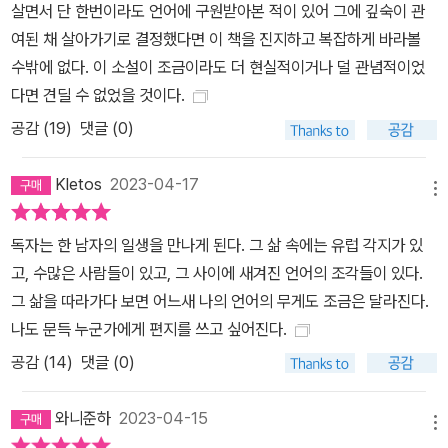
살면서 단 한번이라도 언어에 구원받아본 적이 있어 그에 깊숙이 관
파스칼 메르시어가 세상에 내놓은 또 하나의 명작 파스칼 메르시어는
여된 채 살아가기로 결정했다면 이 책을 진지하고 복잡하게 바라볼
독문학 평단에서 문제적 작가로 통한다. 그는 페터 비에리라는 본명
수밖에 없다. 이 소설이 조금이라도 더 현실적이거나 덜 관념적이었
으로 《삶의 격》 《자기 결정》 등 철학서를 발표해온 철학자이면서 다
다면 견딜 수 없었을 것이다.
섯 권의 장편소설을 집필한 소설가다. 철학자로서 면모를 유감없이
공감 (
19
)
댓글 (0)
발휘하듯 파스칼 메르시어는 인물 및 사건 중심의 일반적 소설 형식
을 뛰어넘어 철학적 사색과 잠언적 문장이 켜켜이 박힌 독특한 스타
Kletos
2023-04-17
일을 구사한다. 평단 일각은 서사와 인물이 사색적이며 현학적이라고
메뉴
보지만, 대중 독자는 파스칼 메르시어의 작품에 열광적으로 호응해왔
독자는 한 남자의 일생을 만나게 된다. 그 삶 속에는 유럽 각지가 있
다. 전작 《리스본행 야간열차》는 독일어권 국가에서만 200만 독자
고, 수많은 사람들이 있고, 그 사이에 새겨진 언어의 조각들이 있다.
의 사랑을 받고 30개 이상 언어로 번역되었으며, 《언어의 무게》 역시
그 삶을 따라가다 보면 어느새 나의 언어의 무게도 조금은 달라진다.
〈슈피겔〉 연간 베스트셀러에 오르며 광범위한 지지를 받았다. ‘날카로
나도 문득 누군가에게 편지를 쓰고 싶어진다.
운 작가의식이 특유의 고백적 문체로 서술되며 소설적 재미를 구
공감 (
14
)
댓글 (0)
현’함으로써 ‘파스칼 메르시어를 세계적 작가로 만든 모든 강점’이 담
긴 작품이라는 〈쥐트도이체 차이퉁〉의 평가처럼, 작중에서 레이랜드
와니준하
2023-04-15
를 비롯한 여러 인물은 저마다 감정을 숨기지 않고 직설적으로 드러
메뉴
낸다. 그리고 그 감정이란 언어와 문학에 대한 애정, 그것을 통해 명징