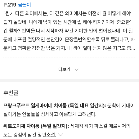
˝그 사람 안에는 다른 삶이 있어.˝ 언젠가 소피아가 한 말이었다.
P.219
곰돌이
˝뭔가 다른 의미에서는, 더 깊은 의미에서는 여전히 뭘 어떻게 해야
할지 몰랐네. 나에게 남아 있는 시간에 뭘 해야 하지? 이제 ‘중요한’
건 뭘까? 번역을 다시 시작하자 약간 기이한 일이 벌어졌다네. 이 질
문에 내포된 절망적인 불안감이 문장을번역할수록 뒤로 물러나고, 차
분하고 명확한 감정만 남은 거지. 내 생이 얼마 남지 않은 지금도 중요
한 것은 내가 제일 즐겁게 하고 가장 잘할 수 있는 일, 즉 올바른 언어
를 찾는 일이었네. 이 감정이 흔들리지 않고 확고했다는 뜻은 아닐세.
더보기
정신 나간 짓을 많이 했다네. 하루 종일 배를 타기도 하고, 폭우가 내
리는 바깥으로 나가기도 하고, 더는 읽지 못할 책을 산더미처럼 사들
이기도 하고, 중국어도 배우기 시작했지. 하지만 언제나 다시, 특히 밤
추천글
이 되면 항상 파베세의 책으로 돌아왔네. 아침 여명이면 책상에 앉아,
프랑크푸르트 알게마이네 차이퉁 (독일 대표 일간지):
문학에 기대어
오늘이 마지막 날이라고 해도 언어와 함께 보내리라는 생각에 잠길
살아가는 인물들을 섬세하고 아름답게 그려낸다.
때가 많았네.˝
쥐트도이체 차이퉁 (독일 일간지):
세계적 작가 파스칼 메르시어의
모든 강점이 담긴 장편소설.