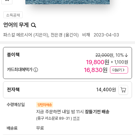
소득공제
언어의 무게
파스칼 메르시어
(지은이),
전은경
(옮긴이)
비채
2023-04-03
종이책
22,000
원,
10%
19,800
원
+ 1,100원
16,830
원
카드최대혜택가
더보기
전자책
14,400
원
수령예상일
양탄자배송
지금 주문하면 내일 밤 11시
잠들기전 배송
(중구 서소문로 89-31 )
변경
배송료
무료