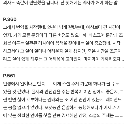
의사도 똑같이 판단했을 겁니다. 난 첫해에는 약사가 해야 하는 말을
했어요. 처방전이 없으면 약을 팔 수 없다고. 그러다가 힘든 겨울이 왔
어요. 전염병과 폐렴, 위험한 질병이 많이 돌았지요. 기침을 하는 엄마
P.360
와 병든 아이들. ‘의사에게 갈
그래서 번역을 시작했네. 2년이 넘게 걸렸는데, 예상보다 긴 시간이
수 없는데, 우리가 뭘 어떻게 할 수 있겠어요.’ 그들이 말했지요. 그래
었지. 거의 모든 문장마다 다른 버전도 썼으니까. 바스크어 문장과 조
서 처방전이 필요한 약을 처방전 없이 주기 시작했습니다. 약의 도움
화를 이루는 일관된 러시아어 음색을 찾아내는 일이 중요했네. 시작
을 받은 사람들이 와서 감사 인사를 했지요. 소문이 나자 점점 더 많은
하고서야 그 일이 얼마나 어려운지 알게 됐지만, 죽은 시간을 조금이
사람이 왔습니다. 난 회계장부를 조작했지요. 직원은 그걸 보며 침묵
라도 살아 있게 해주는 그 어려움이 고마웠지. 마지막이 가까워오자
하다가 말했어요. ‘너무 위험한 일이에요.’ 그래서 대답했습니다. ‘나
공황상태에 빠졌네. 수감 기간이 아직 6년이나 남아 있었으니까. 그
도 압니다. 하지만 이러는 게 옳아요. 불법이긴 하지만 옳다고요.’
러다가 이 이야기를 바꿔서 써보자는, 나를 구원해줄 아이디어가 떠
P.561
올랐지. 앙투안을 파괴적인 친밀함에서 해방시킬 다른 가능성을 시험
인생에서 일어나는 반복…… 이게 소설 주제 가운데 하나가 될 수도
해보자고 말일세. 이중적인 의미에서 흥미로운 계획이었네. 나 자신
있을 것 같았다. 질서와 안전감을 주는 반복이 어떤 점에서 좋은지, 그
의 이야기를 나의 문장과 장면으로 쓰고, 앙투안에게 그 감정을 겪게
런 반면 삶이 지루하다는 권태와는 또 어떤 연관이 있는지. 레이랜드
함으로써 내 감정을 알아볼 수 있으니까.
는 몸을 일으켜 앉았다. 오랫동안 은밀하게 동행해오다가 이제 거기
에 맞는 정확한 언어를 찾을 만큼 명백해진 감정, 소설의 주제는 그 감
정을 드러냄으로써 생겨나는 걸까? 은퇴한 노인, 모든 것이 지겨워진