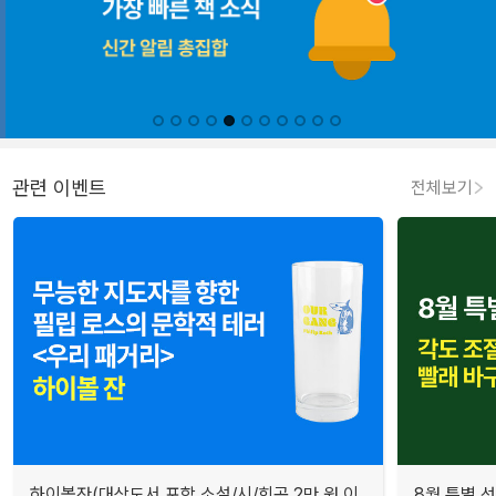
관련 이벤트
전체보기
하이볼잔(대상도서 포함 소설/시/희곡 2만 원 이
8월 특별 선