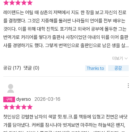
를 천천히 산책하듯 걸으며 아름다움을 느껴보는 사람의 마음처럼,
다.오진을 알고 난 후 영국으로 가게 된 레이랜드는 시간의 감각이 전
레이랜드는 어릴 때 삼촌의 저택에서 지도 한 장을 보고 자신의 진로
매혹적인 문장을 즐기는 것에 위안을 삼아야 할 만큼 인내심이 필요
과 달라집니다. 시한부선고를 받았던 그 긴박했던 시간을 떠나 일상
를 결정했다. 그것은 지중해를 둘러싼 나라들의 언어를 전부 배우는
한 순간도 있었다는 것을 고백해야겠다. 그래도 한 줄 한 줄 정성을 다
의 시간으로 다시 돌아온 그에게 삶은 다른 관점을 제시합니다. 그리
것이다. 이를 위해 대학 진학도 포기하고 외국어 공부에 몰두한 그는
하여 읽었다. 암흑 속에서 빛을 찾은 그 순간의 안도감과 펑펑 내린 눈
고 그는 달라진 시간 속에서 다시 사람들과 관계를 갖고 또 자신의 사
번역가로 커리어를 쌓다가 출판사 사장이었던 아내의 뒤를 이어 출판
으로 온 세상이 하얀 곳에 발자국 하나 남지 않은 길을 걷는 고요함 속
유를 죽은 아내에게 편지를 쓰는 방식으로 정리하며 차츰차츰 자신의
사를 경영하기도 했다. 그렇게 번역인으로 출판인으로 남은 생을 살
에서 찾은 생의 경이로움과도 같은 감정을 오롯이 담기 위하여 단어
언어를 찾아나갑니다.그리고 그를 둘러싼 여러 사람들, 그의 자식들
아갈 줄 알았던 그가 어느 날 시한부 판정을 받는다. 남은 생을 어떻게
하나에도 공을 들이고 고심하는 이의 마음은 그만의 것이 아니라 나
과 이웃, 친구, 동료들 등 많은 사람들이 문학을 중심으로 하여 각자의
더보기
살아야 후회 없이 잘 살았다고 말할 수 있을까 고민하던 그는 가족이
의 것이기도 하니 말이다. 그리고 가끔 섬세함으로 가득한 책이 불어
책처럼 그를 스쳐지나갑니다. 이 모든 시간이 지난 후 레이랜드는 창
공감 (
17
)
댓글 (0)
있는 트리에스테를 떠나 자신의 원점이라고 할 수 있는 런던으로 간
넣어 주는 공기를 깊이 들이마시며 감각기관을 활짝 열어보는 시간을
작의 시발점을 찾게 되지요.대단히 밀도높은 소설입니다. 언어에 대
다. 런던에서 레이랜드는 돌아가신 삼촌이 자기 앞으로 남긴 저택에
갖는 것도 필요한 것 같다. 모든 게 다 씻겨 내려간 것만 같은 이 깨끗
한 집요한 탐구와 문학이 우리 삶에 주는 의미, 시간과 우리의 삶에 대
서 지내며 자신의 지난 삶을 돌아본다. 그는 어린 시절 강압적인 아버
함에 정신이 맑아져 그동안 움켜잡고 한 발짝 내딛지 못해 이루지 못
메뉴
한 깊은 성찰이 독자들을 매혹시키지요. 삶에 대해 다시 돌아보게 하
지와 피상적인 학교 교육에 질려서 가출을 감행했다. 호텔의 야간 경
했던 것들을 다시 해보고 싶다는 생각이 들게 하니 말이다. 최소한의
는 소설이었습니다.
dyerso
2026-03-16
비원으로 일하며 외국어를 공부했고, 뛰어난 외국어 실력을 인정받아
어휘로 깊이 있는 이야기를 담은 짧은 글에서 얻는 감동과는 또 다른
번역가로 데뷔했다. 기자인 아내를 만나 사랑에 빠졌고, 아내를 따라
형태로 마음을 붙잡는 책이라 말하고 싶다.레이랜드는 언제나 단어들
첫인상은 강렬한 남자의 색깔 핫.핑.크.를 책등에 입혔고 전면은 바닷
아내의 고향인 트리에스테로 갔다. 그곳에서 딸 하나 아들 하나를 키
에만 묻혀 산다. 문학적 요소로 설명하기 어려운 자기만의 것을 이어
가를 담아냈다. 커버를 잠시나마 벗겨보면 마주하는 하늘색은 왠지,
웠고, 현재 그의 딸은 의사, 아들은 변호사가 될 예정이다. 즐거운 삶
받은 단어가 금방이라도 그 순간의 풍경을 눈앞에 그려지게 만들기