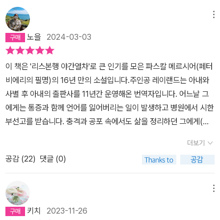
글이 아니었겠는가?
로만 그친 게 아니라 무언가를 했다는 것, 나의 노력이 드러나는 이 순
메뉴
간에 괜한 뿌듯함마저 들었다. 그래서 익숙하기만 한 소리와 그 울림
을 다른 마음가짐으로 듣는 순간, 그동안 이 울림과 소리를 얼마나 그
노을
2024-03-03
리워했는가를 깨닫는 ‘레이랜드’의 심정을 다르지만, 같은 마음으로
헤아려본다.계단에 들어서서 여권을 넘기다가 자기 사진을 들여다봤
이 책은 '리스본행 야간열차'로 큰 인기를 모은 파스칼 메르시어(페터
다. 마지막으로 이 사진을 본 것은 이탈리아 트리에스테의 개인 서재
비에리의 필명)의 16년 만의 소설입니다.주인공 레이랜드는 아내와
에 있을 때였다. 그때는 미래가 없는 사람의 사진이었지만, 이제는 가
사별 후 아내의 출판사를 11년간 운영해온 번역자입니다. 어느날 그
능성이 다시 열린 어떤 남자의 모습이었다. (p. 7)마치 모든 게 처음
에게는 통증과 함께 언어를 잃어버리는 일이 발생하고 병원에서 시한
듣는 이야기라도 되는 것처럼, 그 마음을 다 안다는 것처럼 고개를 끄
부선고를 받습니다. 충격과 공포 속에서도 삶을 정리하던 그에게(심
덕이는 동안 나 또한 삶의 새로운 시작이라 여길 만한 순간들을 떠올
지어 출판사까지 팔아버립니다) 그의 병이 오진의 결과였다는 황당한
더보기
렸다. 이제는 볼 수 없고 들을 수 없게 되어버린 것들까지도…. 마음에
일이 벌어지고 그는 자신의 고향 영국으로 가서 죽은 삼촌이 남긴 '너
끌리는 문장이 많아 방지턱을 넘기 전 속도를 줄이는 자동차처럼 빠
공감 (
22
)
댓글 (0)
자신의 언어를 찾아라'는 유서를 보게 됩니다.레이랜드는 어린 시절
져들어 읽다가 잠시 멈추고 생각하기를 반복해야만 했고, 그 덕분에
에 삼촌의 방에 걸린 지도를 보고 지중해의 모든 언어를 배우겠다는
문학적 매력을 느끼면서 느긋한 독서를 할 수 있었다. 물론 주인공 레
결심을 하지요. 그는 언어게 감각이 있었고 실제로 많은 언어를 배우
메뉴
이랜드의 삶의 여정은 내가 지금 어디까지 읽었는지 남은 부분의 두
며 결국 번역을 자신의 업으로 삼게 됩니다. 그만큼 그는 언어에 대해
키치
2023-11-26
께를 종종 체크해 볼 만큼 지루하게 만들기도 했다. 그럴 때는 갤러리
예민한 감각을 가지고 있지요. 하지만 그는 창작을 하지는 않았습니