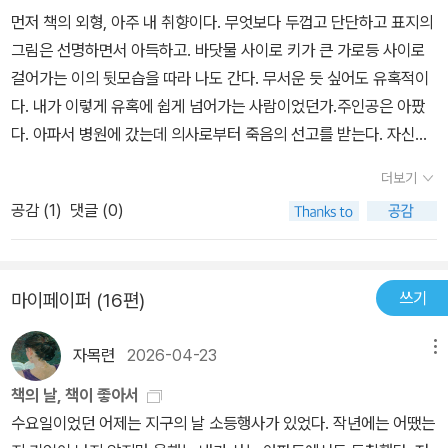
사'를 읽고 리스본행 야간열차에 충동적으로 오른다.레이랜드는 편두
주인공 의식의 흐름에 따라 전개되는 이 책은 분량만 해도 600페이
점 더 많은 현재를 잃어가며 무엇을 느껴야 했고, 무엇이 중요한지를
먼저 책의 외형, 아주 내 취향이다. 무엇보다 두껍고 단단하고 표지의
통으로 쓰러졌다가 악성 뇌종양 판정을 받고 운영하던 출판사를 파는
지가 넘는다. 정신없는 서사가 빼곡한 600페이지의 장편소설과는 읽
실감했을까.자기 내면을 들여다보는 것은 어찌 보면 용기가 필요한
그림은 선명하면서 아득하고. 바닷물 사이로 키가 큰 가로등 사이로
등 주변 정리를 하다 오진이었음이 밝혀지면서 극적으로 삶을 되찾는
는 속도가 다를 수밖에 없다. 줄거리나 재미 위주로 소설을 읽는 독자
행위일지도 모른다. 괴롭고 나아질 방향이 전혀 보이지 않는 상태라
걸어가는 이의 뒷모습을 따라 나도 간다. 무서운 듯 싶어도 유혹적이
다.'나'라고 확신하던 것을 한순간에 무너뜨리는 우연한 사건들, 혼란
들에게는 아마도 충분히 지루하고 답답하게 느껴질 수도 있을 것이
면, 더욱 내면으로 향하게 하는 것들을 철저히 단속하며 모든 것을 잊
다. 내가 이렇게 유혹에 쉽게 넘어가는 사람이었던가.주인공은 아팠
속에서 나를 붙잡아 둘 수 있는 것은? 그레고리우스와 레이랜드에겐
다. 그러나 문장이 단순히 줄거리를 전달하는 매개체가 아니라는 것,
게 하는 일에만 몰두하고 알맹이 없이 바깥세상에서 필사적으로 하루
다. 아파서 병원에 갔는데 의사로부터 죽음의 선고를 받는다. 자신의
언어였다. 얇은 삶을 문진과 같이 지그시 누르는 언어의 무게.[언어의
그것은 깊은 사유의 열매이기도 하다는 것, 그리고 그것은 내가 가지
하루를 죽여야만 할 테니까. 그러다 보면 나로서 삶을 살고 있지 않다
남은 날들 앞에 다가오고 있을 죽음을 기다리는 마음은 어떠할까? 절
무게]가 [리스본행 야간열차]보다 심화 버전이라 할 수 있는 건 앞의
더보기
고 있던 고민과 상념들과 공명을 이룰 때가 많다는 것 등을 조금이라
는 혼란스러운 감정에 지치고 절망도 하게 되지 않나 싶다. 그러나 제
망하고 절망하고 또 절망하게 될까. 매일 아침 눈을 뜨면서 오늘은 살
소설보다 더 차분한 분위기로 진행되고(아마데우의 삶이 극적이고 훨
도 아는 독자라면 이 책을 내가 왜 두 번 읽게 되었는지 충분히 이해하
공감 (
1
)
댓글 (0)
각기 다른 방식으로 결국엔 방향을 틀어 자신과 마주하게 되는 게 인
았구나, 내일에도 살아날까? 밤에 잠드는 일은 또 어떨까? 잠이 오기
씬 열정적인 부분이 있어 [리스본행 야간열차] 덩달아 뜨거워지는 경
고도 남으리라 생각한다. 그렇다. 이 책은 재독, 아니 삼독을 해도 충
간의 위대함이라고 생각한다. 일상을 살아가면서 오롯이 ‘나’에게 집
는 할까? 안 자고 못 자다가 어느 순간 지쳐 쓰러지게 되는 것일까?
향이 있다), 그레고리우스는 고전 언어의 해석자로 남았으나 레이랜
분히 좋은 작품이다. 이번에도 나는 서두르지 않았다. 하루에 30페이
중하며 살아있음을 느껴보는 것이 말처럼 쉽지가 않은데, 잠시라도
그리고 또 놀랍게도 깨어나고? 글을 읽어 나가는 동안 작가의 처지에
드는 소설 끝에 가서 자신만의 소설을 쓰는 것으로 마무리되기 때문
지 정도씩 거의 매일 읽었다. 한 달이 넘게 걸렸다. 행복했다. 레이랜
개인의 일상에 머무르게 함으로써 다시금 살아있음을 경험하도록 한
쓰기
마이페이퍼 (16편)
나의 상상력을 갖다대면서 나는 멋진 혼란을 겪었다. 이 소설은 소설
이다. '내 인생의 시간으로 뭘 했던가?'라는 질문에 대한 답을 언어를
드와 함께 나는 이탈리아 트리에스테에 위치한 몰로 아우다체에 앉아
다는 것이 이 책의 장점 중 하나라고 생각한다. 생성과 소멸의 관계를
만이 아니었다. 온전한 삶의 온전한 형상 하나였다. 곧 죽을 줄 알았
사용해 찾아가는 과정을 따라가며 경건해지는 마음.그리고 한창 이
바다에 발을 담그기도 했고, 아내와 사별하기 전에는 아내가 사장이
순리대로 연결해 보며 그간의 여정을 하나로 묶어내기 위한 조용하지
자목련
2026-04-23
메뉴
기에, 자신이 살아 있었던 흔적을 모조리 정리까지 하고(운영하던 출
소설을 읽는 동안 파스칼 메르시어, 본명 피터 비에리로 철학자이자
었다가 사별 후 레이랜드 자신이 사장이었던 출판사 앞에 위치한 카
만, 단단한 레이랜드의 침잠하지 않은 감성과 특정한 발음과 말의 울
판사도 팔았는데), 죽음에 기꺼이 굴복하려는 즈음 자신의 뇌사진이
책의 날, 책이 좋아서
작가분이 6월 말 타계하셨다는 뉴스를 접했다. 신작 소설이 그의 마
페에 앉아 카를로타가 가져다주는 커피도 마셨으며, 안드레이가 수감
림을 즐길 수 있도록 하기 위한 노력, 마음에 드는 문장을 생각하는 세
다른 사람의 뇌사진과 바뀌었다는 것을 주인공이 알게 된다. 의사가
수요일이었던 어제는 지구의 날 소등행사가 있었다. 작년에는 어땠는
지막 작품이 되었다. 마지막 작품의 마지막 문장은 이렇다.'선생님, 귀
되었던 감옥 안에도, 출옥 후 감옥 같이 살던 그의 집 안에도, 그리고
심함과 집요함은 그의 내면뿐만 아니라 겉으로 보이지 않는 나의 내
사진 아래의 환자 이름을 제대로 확인하지 않았던 것. 안 죽을 사람을