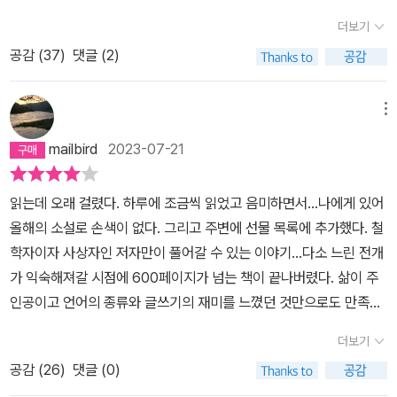
언가를 찾으려 유독 시리고 아픈 날을 버텨야 했던 사람들에게 조금
더보기
은 더 특별한 공감으로 다가가지 않을까 싶다. 삶의 어떤 부분이 지나
공감 (
37
)
댓글 (2)
가고 있음을 진지하게 느끼는 동안 과거의 나를 위로하고, 지금의 나
를 응원하며.<리스본행 야간열차>의 저자인 파스칼 메르시어의 작품
이다. 필명이다. 똑같이 두툼한 책 두 권이 희한하게 손이 잘 가지 않
메뉴
아 책꽂이에 방치되어 있었다. 작년에 책을 살까 말까 고민하다가 내
mailbird
2023-07-21
생일을 핑계 삼아 딱 한 권만 구매한 것이 바로 이 <언어의 무게>인
데, 나를 위한 선물이라는 의미에 이끌렸는지 손이 가는 대로 생각 없
읽는데 오래 걸렸다. 하루에 조금씩 읽었고 음미하면서…나에게 있어
이 집어 들어 펼쳐봤다. 대단히 긴 시간이 흐른 것만은 아님에도 이 책
올해의 소설로 손색이 없다. 그리고 주변에 선물 목록에 추가했다. 철
을 받아봤던 그때의 나와 지금의 나는 차이가 있음을 느꼈다. 그때는
학자이자 사상자인 저자만이 풀어갈 수 있는 이야기…다소 느린 전개
조금은 의미심장한 마음으로 책을 읽었던 것 같다. 과장되게 말하자
가 익숙해져갈 시점에 600페이지가 넘는 책이 끝나버렸다. 삶이 주
면 책을 집어삼키면서 괴로움의 시간을 죽이고 또 죽이는 용도로 희
인공이고 언어의 종류와 글쓰기의 재미를 느꼈던 것만으로도 만족한
생시켰다. 이 책을 집어 든 순간 느꼈다. 늘 비장한 마음으로 하루를
다. 사건의 진폭이나 반전이 없더라도 (물론 ‘오진’이라는 사건이 있
시작하게 만든 마음의 무게가 소리도 없이 증발해 버리기라도 했는
더보기
지만) 이야기의 진실성속에 무넛을 잘 하려고 하는지 말하고 있다. 또
지, 안개가 걷힌 것처럼 서서히 사람과 사물이 보인다는 것을. 실은 변
공감 (
26
)
댓글 (0)
하나, 현재 없는 아내에게 보내는 편지는 결국 주인공 자신에게 보낸
한 건 없지만 마음이 단단해진 것일지도 모른다. 그럼에도 헛된 수고