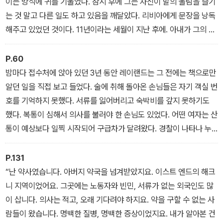
이는 방식에 귀를 기울였다. 잠시 후에 그는 자신이 말의 울림을 즐기
살고자 한다. 의미 있는 기억을 남기려 조급해하지도 않고, 시간을 낭
는 것 말고 다른 일도 하고 있음을 깨달았다. 리비아에게 문장을 낭독
비하며 하루하루를 보낸다. 정기적으로 하는 일은 죽은 아내에게 편
해주고 있었던 것이다. 11년이라는 세월이 지난 후에. 아내가 그의 말
지를 쓰는 것뿐. 레이랜드는 책상 앞에 앉아 그간의 일을 돌아본다.
에 귀를 기울일 때 집중하는 방식은 그를 사로잡고 불길에 휩싸이게
했다. 20년이 지나도 마찬가지였다. 트리에스테 집에서 둘은 계단 제
P.60
동양학자인 삼촌을 동경해 번역가를 꿈꾼 어린 시절. 강압적인 아버
일 위쪽 층계에 앉아 단어와 그 의미에 대해서, 그리고 그걸 독일어와
밤마다 접수처에 앉아 있던 3년 동안 레이랜드는 그 전에는 책으로만
지와 학교가 싫어서 가출해, 낡은 호텔의 야간경비원으로 일한 나날.
영어, 이탈리아어와 프랑스어, 가끔은 트리에스테 사투리로 어떻게
알던 일을 직접 보고 들었다. 술에 취해 돌아온 손님들은 자기 객실 번
번역을 독학하던 숱한 밤과 끝내 번역가로 데뷔한 날의 환희. 열차에
번역해야 하는지 이야기를 나누곤 했다.
호를 기억하지 못했다. 서류를 잃어버리고 숙박비를 갚지 못하기도
서 아내를 처음 본 순간. 아내가 운영하는 출판사에서 만난 수많은 문
했다. 복통이 심해서 의사를 불러야 한 손님도 있었다. 어떤 여자는 산
인. 책으로 둘러싸인 나날. 온전히 문학만을 사랑할 수 있던 시절. 하
통이 예상보다 일찍 시작되어 구급차가 달려왔다. 경찰이 나타나 누
지만 소중한 사람들은 먼저 세상을 떠나고 세상은 점점 시끄럽게 변
군가를 데려가는 일도 있었다. 정신 나간 어떤 음악가는 새벽 3시에
한다.
트럼펫을 연주했다. 너무 급해서 미처 침대까지 가지 못하는 연인도
P.131
있었다. 어떤 영화 팀은 하필 한밤중에 촬영하려고 했다. 낯선 도시에
“난 약사였습니다. 아버지 약국을 넘겨받았지요. 이스트 엔드의 해크
와서 급하게 변호사를 구하는 사람도 있었다. 그냥 이야기를 하려는
니 지역이었어요. 그곳에는 노동자와 빈민, 서류가 없는 외국인도 많
사람들은 자기 모국어를 할 줄 아는 레이랜드를 반가워했다. 실망과
이 삽니다. 의사는 적고, 오래 기다려야 하지요. 약을 구할 수 없는 사
불안, 고독에 대한 토막 난 이야기들이었다.
람들이 왔습니다. 명백한 질병, 명백한 증상이었지요. 내가 알아본 건