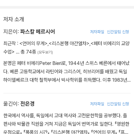
저자 소개
지은이:
파스칼 메르시어
저자파일
신간알림 신청
최근작 :
<언어의 무게>
,
<리스본행 야간열차>
,
<페터 비에리의 교양
수업>
… 총 74종
(모두보기)
본명은 페터 비에리Peter Bieri로, 1944년 스위스 베른에서 태어났
다. 베른 고등학교에서 라틴어와 그리스어, 히브리어를 배웠고 독일
하이델베르크 대학 철학부에서 박사학위를 취득했다. 이후 1983년
부터 2007년까지 빌레펠트 대학, 하이델베르크 대학, 마르부르크 대
학, 베를린 자유 대학 등에서 철학 교수로 재직했으나 자본주의 논리
옮긴이:
전은경
저자파일
신간알림 신청
가 지배하는 대학에 회의를 느껴 은퇴를 결정했다. 2014년 독일 최
고의 철학 에세이에 수여하는 트락타투스상을 받은 《삶의 격》을 비롯
한국에서 역사를, 독일에서 고대 역사와 고전문헌학을 공부했다. 출
해 《자기 결정》 《자유의 기술》 등 철학서를 저술하는 한편, 1995년
판사와 박물관 직원을 거쳐 지금은 독일어 번역가로 일한다. 『영원한
부터 파스칼 메르시어라는 필명으로 섬세한 사유가 돋보이는 소설을
우정으로』 『폭풍의 시간』 『리스본행 야간열차』 『언어의 무게』 『프랭