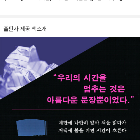
발표해왔다. 2004년 출간한 《리스본행 야간열차》는 독일어권 국가
키』 『내게 남은 스물다섯 번의 계절』 『스물두 번째 레인』 등을 우리말
에서만 200만 독자의 사랑을 받았고 30개 이상 언어로 번역되었으
로 옮겼다.
며 동명의 영화로도 제작되는 등 전세계적으로도 큰 성공을 거두었
출판사 제공 책소개
다. 2020년 현지 출간한 《언어의 무게》는 13년 만에 선보인 장편소
설로 유럽 문학계의 뜨거운 관심을 불러왔다. 주인공 사이먼 레이랜
드는 시한부 진단을 받았다가 그것이 오진이었음을 알게 되고, 다시
열린 삶에서 그간의 인연을 돌아본다. 번역가를 꿈꾸게 한 삼촌과 출
판사를 운영한 아내, 그곳에서 만난 수많은 작가와 번역가, 출판인….
《언어의 무게》는 이들의 삶을 세밀한 필치로 그려내며 언어와 문학이
인간에게 어떤 의미까지 지닐 수 있는가를 통찰한다. 일반적 소설 형
식을 뛰어넘는 깊은 사색, 문학에 기대 살아가는 인물들의 극적인 플
롯과 유럽의 낭만적 풍경. 《언어의 무게》는 ‘파스칼 메르시어를 세계
적 작가로 만든 모든 강점이 담겼다’는 평단의 극찬을 받고 〈슈피겔〉
연간 베스트셀러에 오르는 등, 급변하는 세상에서도 문학을 사랑하는
이들의 마음을 그러안는 장중한 서사로 문학의 건재함을 앞장서 증명
하고 있다.