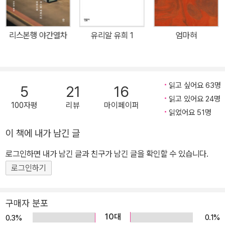
있다. “우리의 시간을 멈추는 것은 아름다운 문장뿐이었다.” 문학에
기대어 살아가는 고요한 삶에 관하여 이야기는 런던의 저택에서 시작
리스본행 야간열차
유리알 유희 1
엄마혀
한다. 시한부 판정으로 좌절했던 레이랜드는 그것이 오진임을 알게
되고, 삼촌이 물려준 저택에서 새 삶을 살고자 한다. 의미 있는 기억을
남기려 조급해하지도 않고, 시간을 낭비하며 하루하루를 보낸다. 정
기적으로 하는 일은 죽은 아내에게 편지를 쓰는 것뿐. 레이랜드는 책
읽고 싶어요 63명
5
21
16
상 앞에 앉아 그간의 일을 돌아본다. 동양학자인 삼촌을 동경해 번역
읽고 있어요 24명
100자평
리뷰
마이페이퍼
가를 꿈꾼 어린 시절. 강압적인 아버지와 학교가 싫어서 가출해, 낡은
읽었어요 51명
호텔의 야간경비원으로 일한 나날. 번역을 독학하던 숱한 밤과 끝내
이 책에 내가 남긴 글
번역가로 데뷔한 날의 환희. 열차에서 아내를 처음 본 순간. 아내가 운
로그인하면 내가 남긴 글과 친구가 남긴 글을 확인할 수 있습니다.
영하는 출판사에서 만난 수많은 문인. 책으로 둘러싸인 나날. 온전히
문학만을 사랑할 수 있던 시절. 하지만 소중한 사람들은 먼저 세상을
로그인하기
떠나고 세상은 점점 시끄럽게 변한다. 《언어의 무게》는 이처럼 레이
랜드의 과거와 현재를 교차하며, 이탈리아와 영국을 횡단하며 차츰차
구매자 분포
츰 진행된다. 아내의 출판사가 있던 트리에스테와 삼촌의 저택이 있
10대
0.1%
0.3%
는 런던에서 레이랜드는 새로운 사람들을 만나고, 지인들에게서는 의