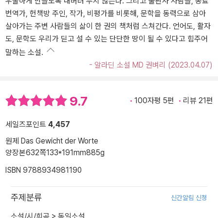
우울하게 만들도록 내버려 두지 않는다. 그리고 출판사 사람들, 동료
번역가, 헌책방 주인, 작가, 비평가를 비롯해, 문학을 동력으로 삼아
살아가는 주변 사람들의 삶이 한 권의 책처럼 스쳐간다. 언어도, 활자
도, 문학도 우리가 딛고 설 수 있는 단단한 땅이 될 수 있다고 힘주어
말하는 소설.
- 알라딘 소설 MD 권벼리 (2023.04.07)
9.7
100자평 5편
리뷰 21편
세일즈포인트
4,457
원제 Das Gewicht der Worte
양장본
632쪽
133*191mm
885g
ISBN 9788934981190
주제분류
신간알림 신청
소설/시/희곡
>
독일소설