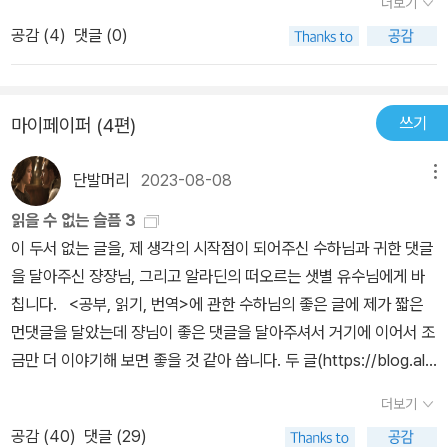
더보기
이 그 특징이다. 과문하지만, 내가 아는 문학에서의 포스트모더니
공감 (
4
)
댓글 (0)
즘 작품을 꼽는다면, 나는 사뮈엘 베케트의 소설을 들고싶다. 일정
한 플롯없이 처음부터 끝까지 웅얼거리기만 하는 <몰로이>는 소설적
스토리라인이 없는, 소설같지 않은 소설이다. 읽다보면 이게 무슨 소
쓰기
마이페이퍼 (4편)
설인가 라며 툴툴댈 정도다. 하지만 맥락없이 웅얼대는 몰로이의 독
백을 읽다보면 나도 모르게 몰로이처럼 이리저리 헤매도는 일상의 내
단발머리
2023-08-08
메뉴
모습을 발견한 기분이 든다. 몰로이는 어머니를 찾아 떠나는 여정을
반복하지만 그 여정은 늘 실패로 끝나버린다. 현대를 살아가는 우리
읽을 수 없는 슬픔 3
의 삶과도 많이 닮았다. 의미없는 일상에서 의미를 창출하는 묘미를
이 두서 없는 글을, 제 생각의 시작점이 되어주신 수하님과 귀한 댓글
담아낸 소설이랄까, 아무튼 묘하게 공감되는, 문학계의 돌연변이같은
을 달아주신 쟝쟝님, 그리고 알라딘의 떠오르는 샛별 유수님에게 바
소설이었다. 미술에서의 포스트모더니즘 역시 형식과 경계를 벗어나
칩니다. <공부, 읽기, 번역>에 관한 수하님의 좋은 글에 제가 짧은
는 것을 지향한다. 대표적인 예로는 탈회화적 추상, 컨셉츄얼 아트(c
먼댓글을 달았는데 쟝님이 좋은 댓글을 달아주셔서 거기에 이어서 조
onceptual art), 팝아트 (pop art), 설치미술 등이 있다. 포스트모
금만 더 이야기해 보면 좋을 것 같아 씁니다. 두 글(https://blog.ala
더니즘 화가나 조각가, 사진가 등은 경계를 두지 않고 작업하는데, 가
din.co.kr/suha/14807668: 한국어로 쓰여있는데 읽을 수 없는 슬
더보기
령, 연필로 드로잉하다 필요하면 자신의 신체로 퍼포먼스를 하기
픔, https://blog.aladin.co.kr/798187174/14808566: 읽을 수
도 하고 동영상을 찍거나 하는 식이다. 또는 이미지와 텍스트를 다양
공감 (
40
)
댓글 (29)
없는 슬픔2)과 댓글을 읽고 오시면 이해에 큰 도움이 될 거라 믿어 의