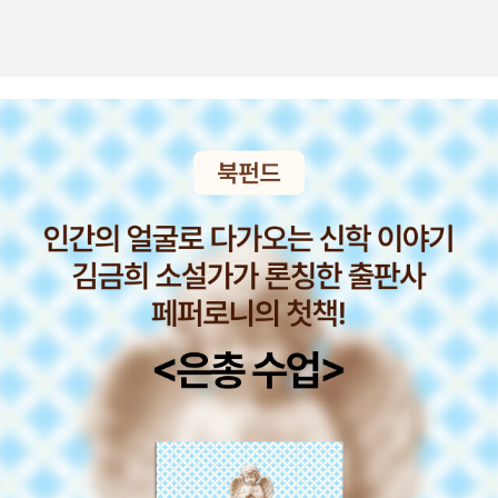
욱인, <들뢰즈의 통제사회 비판>들뢰즈 관련 책이 최근 두 권 새롭게
봅니다. <정희진처럼 읽기>입니다. 책을 읽은 방법은 크게 두 가지
출판되었다. 이 책하고 장바구니에 담아둔 책은 한나 스타크의 <들뢰
이다. 하나는 습득이고, 하나는 지도 그리기(mapping)이다. 전자는
즈 이후 페미니즘>인데, 이 두 권 다 읽어볼 계획 중 먼저 이 책을 샀
말 그대로 책의 내용을 익히고 내용을 이해해서 필자의 주장을 취하
다. 커뮤니케이션북스에서 나오는 얇은 책들이 종종 개론서로 도움일
는(take) 것이다. 별로 효율적이지 않다. 반면 후자는 책 내용을 익히
꽤 주기에, ‘들뢰즈’이해에 도움이 될 듯하여 구매. 들뢰즈가 1990년
는 데 초점이 있기보다는 읽고 있는 내용을 기존의 자기 지식에 배치
에 쓴 <통제사회 후기>를 바탕으로 사이버네틱스(cybernetics)와
(trans/form 혹은 re/make)하는 것이다. 습득은 객관적, 일방적, 수
정보사회를 생각하는 책. 들뢰즈는 현대사회가 규율사회에서 통제사
동적 작업인 반면에 배치는 주관적, 상호적, 갈등적이다. 자기만의 사
회로 변했음을 밝히는데, 규율사회는 ‘감금과 처벌’ 중심의 사회였다
유, 자기만의 인식에서 읽은 내용을 알맞은 곳에 놓으려면 책 내용 자
면 통제사회는 ‘즉각적 통신을 통한 지속적 통제’로 운영되는 체제라
체도 중요하지만 책의 위상과 저자의 입장을 이해하는 것이 핵심이
고.아래 책은 곧 구매 예정- 책탑은 참 소소하다.지난번에 샀지만 책
다. 그러려면 기본적으로 사회와 인간을 이해하는 자기 입장이 있어
탑에는 같이 오르지 못했던 <점원>도 이번에 찍어줌....그래서 주말
야 하고, 자기 입장이 전체 지식 체계에서 어떤 자리에 있는가, 그리고
의 거대한 음주를 가능케했던 사진 하나 덧붙인다.... 집 근처에 잘 가
또 지금 이 책은 그 자리의 어디에서 나온 것인가를 파악해야 한다.
던 참치집이 문을 닫았다. 한 달에 두 번쯤 가서 즐겁게 먹던 곳인데
(<정희진처럼 읽기>, 37쪽) 고백하자면, 저는 철학 읽기가 너무 힘
영업을 종료한 것이다. 아무래도 셰프가 너무 막 퍼준 게 아닐까 싶기
듭니다. 몇 달 전에 <들뢰즈 이후 페미니즘>이라는 책을 구입해서 여
도.... 그 이후 다른 참치집을 가보았으나, 이 단골 참치집에서 너무 입
러 차례 도전해 보았으나 결국 읽기를 포기하고 말았습니다. <현대
맛을 올려놔서 웬만한 부위는 성에 안 차고... 술값도 너무 비싸져서
사상 입문>이라는 책을 사서 줄 그으면서 열심히 읽었습니다만, 그