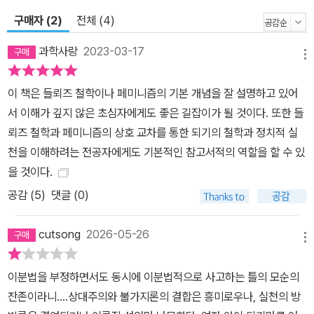
이론을 설명하고, 특히 그들의 이론이 페미니즘의 주요 관심사 중 하
나인 섹슈얼리티와 에로티시즘를 새롭게 사유하는 데 어떻게 기여하
구매자 (2)
전체 (4)
는지를 살펴본다. 들뢰즈와 가타리는 욕망을 결핍과 부재로 정의하는
과학사랑
2023-03-17
정신분석학, 특히 욕망을 가족구조 안에 놓으면서 제한하고 있는 오
메뉴
이디푸스 삼각형을 비판하면서, 욕망의 분자적 특징과 사회적/역사적
이 책은 들뢰즈 철학이나 페미니즘의 기본 개념을 잘 설명하고 있어
성격을 강조한다. 4장 “신체”에서는 페미니즘 이론 안에서 차이의 문
서 이해가 깊지 않은 초심자에게도 좋은 길잡이가 될 것이다. 또한 들
제를 다루는데, 이는 성별화된 신체나 성차의 문제에 주목하는 일이
뢰즈 철학과 페미니즘의 상호 교차를 통한 되기의 철학과 정치적 실
다. 들뢰즈는 서양철학의 주요 패러다임을 전복하는 방편으로 신체를
천을 이해하려는 전공자에게도 기본적인 참고서적의 역할을 할 수 있
재개념화하면서 데카르트의 정신/신체 이분법으로부터 신체의 중요
을 것이다.
성을 복원한다. 또 섹스와 젠더 개념에 대해 주디스 버틀러, 모이라 게
공감 (
5
)
댓글 (0)
이튼스, 엘리자베스 그로츠, 로지 브라이도티까지 계보적으로 설명하
면서 섹스와 젠더는 임의로 연결되지 않으며 사회적·역사적 맥락에서
cutsong
2026-05-26
섹스와 젠더, 자연과 문화의 범주는 필연적으로 상호오염되어 있음을
메뉴
밝힌다. 5장 “차이”는 들뢰즈의 주저라 할 수 있는 《차이와 반복》을
중심으로 그의 순수 차이 개념을 살펴본다. 나아가 차이의 철학이 여
이분법을 부정하면서도 동시에 이분법적으로 사고하는 틀의 모순의
성이라는 정체성(동일성)을 기반으로 하는 정치를 지향하는 페미니
잔존이라니....상대주의와 불가지론의 결합은 흥미로우나, 실천의 방