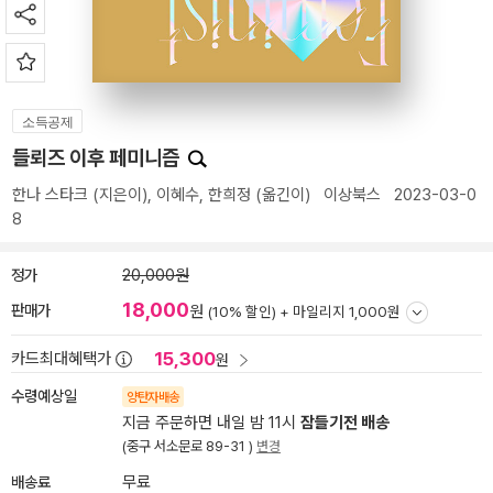
소득공제
들뢰즈 이후 페미니즘
한나 스타크
(지은이),
이혜수
,
한희정
(옮긴이)
이상북스
2023-03-0
8
정가
20,000원
18,000
판매가
원
(10% 할인) +
마일리지 1,000원
15,300
카드최대혜택가
원
수령예상일
양탄자배송
지금 주문하면 내일 밤 11시
잠들기전 배송
(중구 서소문로 89-31 )
변경
배송료
무료