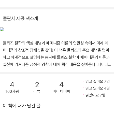
회에서 사무관으로 일했다. 책으로는 『미디어 허스토리 3.0』(2023,
공저), 『들뢰즈 이후 페미니즘』(2023, 공역), 『차별과 혐오를 넘어
서』(2022, 공저), 논문으로 "픽션사극 <밤에 피는 꽃>(MBC)의 서
출판사 제공 책소개
사 분석: 헤테로토피아와 헤테로크로니아 개념을 중심으로"(2025)
등이 있다. 미디어와 젠더, 소수자 재현문제가 주요 연구 주제이다.
들뢰즈 철학의 핵심 개념과 페미니즘 이론의 연관성 속에서 미래 페
미니즘의 창조적 잠재성을 찾다! 이 책은 들뢰즈의 주요 개념을 명확
하고 체계적으로 설명하는 동시에 들뢰즈 철학이 페미니즘의 이론과
실천에 가져다준 긍정적 영향에 대해 핵심 내용을 짚어준다. 페미니
즘 전반을 소개하고 특히 들뢰즈 철학에 영향을 받은 페미니즘을 소
개하는 이 책은 그래서 난해하기로 유명한 들뢰즈 철학을 토대로 하
읽고 싶어요 7명
4
2
4
고 있지만 이해하기가 어렵지 않다. 이 책은 들뢰즈의 작업이 어떻게
읽고 있어요 4명
100자평
리뷰
마이페이퍼
페미니즘 이론에 충격을 주어 성차(sexual difference)에 대한 새로
읽었어요 7명
운 사유를 발견하게 했는지, 또 그것이 사회적 철학적 정치적 물질적
이 책에 내가 남긴 글
으로 의미하는 바가 무엇인지에 관심을 둔다. 즉 들뢰즈의 작업이 지