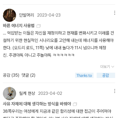
하게 결합해 예측 불가능한 신종장르를 생성해내기도 한다. 미술계의
심치 않사옵니다. 수하님의 원래 질문과 물음에는 번역에 대한 부분
돌연변이들이다. <들뢰즈 이후 페미니즘>을 읽으면서 제일 먼저 든
도 상당했는데, 저는 그쪽으로 잘 모르기도 하고, 또 한편으로는 대한
단발머리
2023-04-23
메뉴
생각은, 들뢰즈의 사유는 참으로 포스트모던하다는 것이었다. 그
민국의 출판문화가 ‘왕성’해지는 것을 ‘바라는 것’ 외에 아직 뾰족한
바른 에너지 사용법
가 제시한 여러 개념 중에서도 특히 ‘생성(되기, becoming)’이라
방법은 없는 것으로 보여서 일단 개인이 할 수 있는 실천으로서 ‘공
... 억압받는 이들은 자신을 재정의하고 현재를 변화시키고 미래를 건
는 개념은 포스트모더니즘과 일맥 상통하는 느낌을 받았다. 칡 넝쿨
부’와 ‘읽기’에 조금 더 중점을 두고 이야기해 보겠습니다. 먼저, 쟝님
설하기 위한 현실적인 시나리오를 고안해 내는데 에너지를 사용해야
처럼 얼키고 설키는 수많은 마주침을 통해 우리는 어떤 존재가 된다.
의 제안입니다. 1. 이해못해도 그냥 읽는다. (그걸 겹쳐서 계속 읽어
한다. (오드리 로드, 11쪽) 낮에 내내 놀다가 11시 넘으니까 제정
복잡다단하게 세분화된 현대사회에서 우리가 어떤 존재로 화할지는
가는 방법... 페미니즘 책 계속 읽다보면... 나온 사람 또 나옵니다. 보
신. 주경야독 아니고 주놀야독 ㅋㅋㅋㅋㅋㅋ
아무도 예측못하기에 그냥 돌연변이같은 존재로 부르기로 한다. 이것
니까 푸코 계속 나오고 라깡 계속 나오고 그럽디다. 히히.) 저는 냉장
이 바로 ‘되기(becoming)’ 개념이다. “모든 되기는 소수자-되기(be
고에 이름들로만 지도를 만들어서 붙여뒀어요. 열심히 선을 그어둡니
더보기
coming -minor)다. 되기는 여성-되기(becoming -woman)를 통
다. 그들의 관계망을. 새로운 이름이 나오면 추가를 시키고요, 계속 업
공감 (
35
)
댓글 (2)
해 처음으로 일어나며, 다양한 되기를 거치면서 지각불가능한 것-되
데이트(?) 하는 중입니다. (메이야수와 그레이엄 하먼까지 나왔습니
기(becoming -imperceptible)로 나아간다.” (들뢰즈 이후 페미니
다...).2. 왠지 끌리는 사람이 있다? 그럼 그 사람을 판다. (푸코 파다
즘, 한나 스타크 저, 이혜수 한희정 옮김, 이상 북스) 들뢰즈 이후 페미
릴케 현상
2023-04-02
메뉴
가 데리다를 알았는데... 엘렌 식수 남친이었고 그런 사연...) 평전 읽
니즘은 소수자-되기를 강조한다. 그런데 왜 여성 -되기, 나아가 여자
기 -> 입문서 읽기 -> 저작 읽기 -> 해제 있으면 저작과 해제 같이 읽
사유 자체에 대해 생각하는 방식을 바꿔야
아이-되기일까. 여성은 고정된 정체성을 지닌 다수자에 속하지 않
기!! (이 역시 그 사람을 중심으로 관계 망들이 쭉 만들어지면 좀 재밌
38쪽우리는 여성에게 지금과 같은 합리성에 대한 접근이 주어져야
기 때문이다. 남성은 다수자에 속하므로 남성-되기는 없다고 저자
어요. 위에 말한 그림이 점점 촘촘해 집니다~)3. 좋은 입문서!!!를 읽