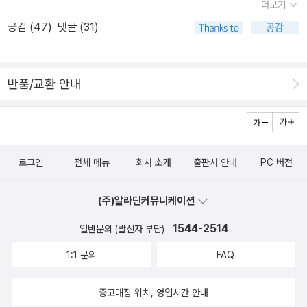
더보기
리라. 페미니즘과 연계한 이 책, <들뢰즈 이후 페미니즘>을 읽으며
데..... 미시마 유키오, <오후의 예항 / 짐승들의 유희>작가는 재수(?)
해봐요. 저는 그에 대한 답을 해야 합니다. 그게 찬성이든 논증이든 비
공감 (
47
)
댓글 (31)
되기, 생성, 돌연변이 등과 같은 개념을 되새겨보는 계기가 되었다. 물
없지만 책은 나오는 족족 사보고 있는 미시마 유키오- 어쩌면 미시마
판이든 간에요. 댓글을 읽고 대댓글을 고민하는 도중에 저는 새로운
론 앞으로도 더 읽고 생각해봐야 할 게 많다. 금방 소화해내기 어렵다
유키오가 내게는 길티플레져인가? 그의 책을 읽을 때 죄책감이나 죄
2-3개의 지식과 정보를 얻을 수 있습니다. 그러니까 최대한 9개의 지
는 이유로 늘 뒷전에 모셔두었던 들뢰즈 관련 책을 이 참에 들여다보
의식 같은 게 느껴지는 것은 아니라 뭐랄까 작가가 암튼 재수없....지
식과 정보와 통찰을 얻을 수 있겠지요. 묻고 대답하는 과정을 통해, 서
반품/교환 안내
는 계기도 되었다. 사뮈엘 베케트의 소설을 읽으며 정처없이 부유하
만 그래도 작품은 궁금해서 읽는 작가이니 ‘길티’까지는 아닌 것 같다.
로의 질문이 같은 것인지 확인하는 시간을 통해, 그래서 얻고 싶은 이
던 내 의식, 갔던 길을 반복해 오가며 미세한 균열과 차이를 느끼던 내
책을 읽는 기쁨, ‘플례져’는 확실히 있다. 문장이 진짜....... 미쳤어. ‘화
해가 무엇인지 알아가는 과정을 통해서요. 저는 이런 식의 공부가, 공
모습을 발견한 느낌이랄까.
려한 문장으로 엮어낸 탐미적인 세계’ 미시마 유키오가 60년대 초반
부의 ‘효용’을 몇 배로 향상시키는 좋은 방법이라고 생각합니다. 알라
에 쓴 장편 두 편을 한 권으로 묶었다. 그라치아 델레다, <악의 길>여
딘 서재에서는 <무료>입니다. 무림고수가 24시간 대기하고 있습니
로그인
전체 메뉴
회사 소개
출판사 안내
PC 버전
성 작가로는 두 번째로 노벨상을 받았던 이탈리아의 작가 그라치아
다. 정치, 경제, 사회, 문화, 역사, 외국어, 패션, 요리, 집사 생활까지
델레다의 초기 대표작으로 국내 초역. ‘황폐한 마음에 싹튼 악에 운명
무엇이든 물어볼 수 있습니다. 답을 찾아가는 과정 자체가 어떻게 공
(주)알라딘커뮤니케이션
을 내맡긴 존재들이 지은 죄와 죄책감의 내적 갈등을 다룬 소설’이라
부가 되는지를 ‘직접’ 체험할 수 있는 곳이 바로 여기, 알라딘입니다.
고. <어머니> 사두고 아직 안 읽었는데, 이 책부터 읽게 될 것 같다.
그래서 알라딘을, 알라딘 서재를, 알라딘 이웃님들을, 알라딘의 무림
1544-2514
일반문의 (발신자 부담)
세르브 언털, <여행자와 달빛>세브르 언털, 이름도 생소하다. 그런데
고수들을 무한대로 ‘활용’하시기를 적극 추천해 드리고 싶습니다. 마
1:1 문의
FAQ
20세기 헝가리를 대표하는 작가 중 한 명이라고. 이탈리아로 신혼여
지막으로 쟝님이 말했던 ‘내게 중요하게 느껴지는 것을 중심으로 계
행을 떠난 부부 앞에 남편의 옛 친구가 나타나면서 벌어지는 일을 다
속 겹쳐서 읽어가는 것’에 대해 이야기해 보려고 합니다. 쟝님의 댓글
중고매장 위치, 영업시간 안내
루고 있다는데, 헝가리의 이 새롭게 알게 된 작가, 기대해 보겠어! 백
과도 겹치기는 하는데, 일단 정희진 선생님의 문장을 그대로 가져와