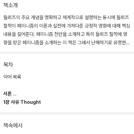
책소개
들뢰즈의 주요 개념을 명확하고 체계적으로 설명하는 동시에 들뢰즈
철학이 페미니즘의 이론과 실천에 가져다준 긍정적 영향에 대해 핵심
내용을 짚어준다. 페미니즘 전반을 소개하고 특히 들뢰즈 철학에 영
향을 받은 페미니즘을 소개하는 이 책은 그래서 난해하기로 유명한
들뢰즈 철학을 토대로 하고 있지만 이해하기가 어렵지 않다.
목차
이 책은 들뢰즈의 작업이 어떻게 페미니즘 이론에 충격을 주어 성차
(sexual difference)에 대한 새로운 사유를 발견하게 했는지, 또 그
약어 목록
것이 사회적 철학적 정치적 물질적으로 의미하는 바가 무엇인지에 관
심을 둔다. 즉 들뢰즈의 작업이 지속적으로 여성이나 젠더에 관심을
서론
두었기 때문이 아니라 계몽주의 이후 여성을 억압해 온 철학 체계를
1장 사유 Thought
무너뜨렸기 때문에 페미니즘 이론에 유용하다고 본다.
책속에서