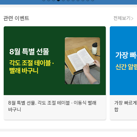
관련 이벤트
전체보기
8월 특별 선물. 각도 조절 테이블 · 이동식 빨래
가장 빠르게
바구니
합