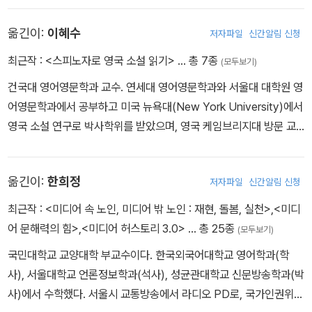
Ethics)로 박사학위를 받았고, 페미니즘 및 퀴어 이론, 사랑의 철학,
옮긴이:
이혜수
저자파일
신간알림 신청
비인간적 전회, 멸종에 대한 문화적 접근, 주요 개념틀로서 인류세 출
현 등에 관심을 두고 있다. 《사랑의 이론: 이상, 한계, 미래》(The Th
최근작 :
<스피노자로 영국 소설 읽기>
… 총 7종
(모두보기)
eory of Love: Ideals, Limits, Futures, 공저, 2021), 《인류세에
건국대 영어영문학과 교수. 연세대 영어영문학과와 서울대 대학원 영
서 들뢰즈와 가타리》(Deleuze and Guattari in the Anthropoce
어영문학과에서 공부하고 미국 뉴욕대(New York University)에서
ne, 2016), 《들뢰즈와 비/인간》(Deleuze and the Non/Human,
영국 소설 연구로 박사학위를 받았으며, 영국 케임브리지대 방문 교
공저, 2015) 등의 저서가 있다.
수를 지냈다. 『단순한 이야기』(문학동네), 『걸리버 여행기』(을유문화
사), 『들뢰즈 이후 페미니즘』(이상북스, 공역)을 번역했고, 『18세기
옮긴이:
한희정
저자파일
신간알림 신청
의 방』(문학동네), 『영미 소설 속 장르』(신아사), Robinson Cruso
e in Asia(Palgrave)에 공저자로 참여했다. 스피노자, 들뢰즈, 불교
최근작 :
<미디어 속 노인, 미디어 밖 노인 : 재현, 돌봄, 실천>
,
<미디
의 친연성에 관심이 많으며, 현재 영어권 문학과 스피노자-들뢰즈 미
어 문해력의 힘>
,
<미디어 허스토리 3.0>
… 총 25종
(모두보기)
학을 연결하는 연구를 하고 있다.
국민대학교 교양대학 부교수이다. 한국외국어대학교 영어학과(학
사), 서울대학교 언론정보학과(석사), 성균관대학교 신문방송학과(박
사)에서 수학했다. 서울시 교통방송에서 라디오 PD로, 국가인권위원