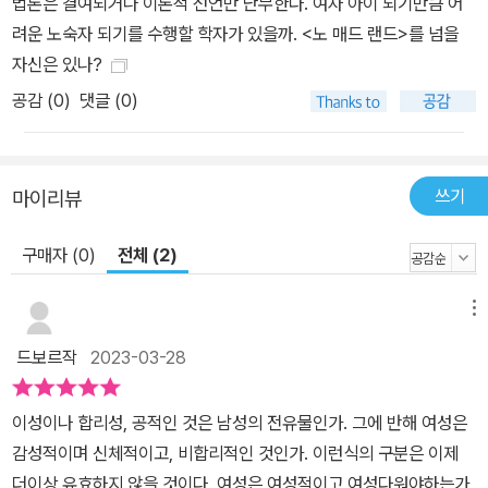
즘을 어떻게 해체하는지를 검토하고, 또 다양한 정체성 위치를 고려
법론은 결여되거나 이론적 선언만 난무한다. 여자 아이 되기만큼 어
하는 교차적 페미니즘과의 관계를 살펴본다. 6장 “정치”에서는 들뢰
려운 노숙자 되기를 수행할 학자가 있을까. <노 매드 랜드>를 넘을
즈의 작업이 정체성 정치에 제기하는 도전을 고려하면서 페미니즘 논
자신은 있나?
쟁의 핵심 용어로서 ‘인정’(recognition)의 중요성을 고찰한다. 들뢰
공감 (
0
)
댓글 (0)
즈가 인정 패러다임에 대한 성공적 대안을 페미니즘 이론에 제공한다
고 주장하면서, 차이에 집중한 페미니즘 이론에 대한 지각불가능성이
라는 들뢰즈적 정치학의 풍부한 잠재력을 살펴본다. 들뢰즈의 철학은
쓰기
마이리뷰
근래 여러 갈래에서 언급되고 있는 신유물론적 페미니즘(new mate
rialist feminism)으로 가는 첫 길목으로서도 유용하다. 신유물론적
구매자 (0)
전체 (2)
페미니즘은 ‘신체성’에 대한 새로운 담론 생산을 통해 근대적 주체를
비판하고 반인간주의와 자연주의를 추구하며 비인간 행위자에 대한
메뉴
새로운 시각을 제안한다. 또 여‘성’을 특권화하지 않으면서도 여성이
드보르작
2023-03-28
지니는 특수한 저항적 위치성을 긍정한다. 이러한 신유물론적 페미니
즘의 특성은 성을 이분법적으로 정의하지 않는 들뢰즈와 가타리 철학
이성이나 합리성, 공적인 것은 남성의 전유물인가. 그에 반해 여성은
의 근간과도 일맥상통한다. 이 책은 로지 브라이도티, 엘리자베스 그
감성적이며 신체적이고, 비합리적인 것인가. 이런식의 구분은 이제
로츠, 카렌 바라드, 제인 베넷 등 들뢰즈 철학을 전유한 페미니스트는
더이상 유효하지 않을 것이다. 여성은 여성적이고 여성다워야하는가,