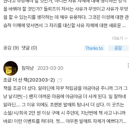
한다고 주장해야 할 것인가, 아니면 사유 자체에 대해 생각하는 방식
는 말한다. 현대 사회에서 다수자가 소수자의 처지를 이해하기는 어
는다. 그런데 여기가 문제이지요. 좋은 입문서.....는.................. (친일
을 바꿔야 할 것인가? 들뢰즈의 저서는 사유가 무엇이고 사유가 무엇
렵다. 갑의 위치에 있는 자가 을을, 비장애인이 장애인을, 가진 자
파 주의) 일본이 짱입니다. 그러나 페미니즘은....... 일본이 꽝이고요.
을 할 수 있는지를 생각하는 데 매우 유용하다. 그것은 이성에 대한 관
가 못가진 자를 이해하기란 얼마나 어려운가. 성인이 아닌 여자아이
한국이 나은 것 같습..... 세 가지 다 모두 좋은 방법이고요. 이 글을 읽
습적 이해에 맞서면서 그 자리를 대신할 사유 자체에 대한 새로운 개
는 잠재력이 가득한, 수많은 가능성을 품은 존재다. 그러므로 미래지
고 계시는 여러분들이 믿으실지 안 믿으실지 모르겠지만, 저도 머릿
념을 제공한다.38쪽우리는 여성에게 지금과 같은 합리성에 대한 접
향적이다. 하여튼 소수자-되기란, 차이를 동반하는 N개의 성으로 분
더보기
속으로는 이렇게 썼습니다. 쟝님처럼요. 일단 읽는다. 관련된 책을 <
근이 주어져야 한다고 주장해야 할 것인가, 아니면 사유 자체에 대해
열되는 것이고 그것들이 얼키고 설키며 골백번을 마주치고 마침내 지
공감 (
9
)
댓글 (0)
같이> 읽는다. 좋은 입문서를 찾아 읽는다. 근데 제가 코비드19 바이
생각하는 방식을 바꿔야 할 것인가? 들뢰즈의 저서는 사유가 무엇이
각불가능한 신종 돌연변이로 화하는 첫 걸음이 아닐까 생각했다. (이
러스의 공격을 받은 상태였기에, 앉으면 눕고 싶고, 누우면 자고 싶고,
고 사유가 무엇을 할 수 있는지를 생각하는 데 매우 유용하다. 그것은
건 어디까지나 내 개인적인 해석이다) 들뢰즈가 말하는 소수자 되기
일어나면 앉고 싶고, 앉으면 눕고 싶었기에 그렇게나 간단히 써버렸
이성에 대한 관습적 이해에 맞서면서 그 자리를 대신할 사유 자체에
잠자냥
2023-03-20
메뉴
란 다수자 기준에서 떨어져 나오는 것이다. 페미니즘은 끊임없이 다
던 것입니다. (믿어주세요, 제발ㅎㅎㅎ 사실 지금도 제정신이 완전히
대한 새로운 개념을 제공한다.
수자를 뒤흔드는 것이어야 한다고 이 책의 저자는 말한다. 기존의 페
조금 더 산 책(202303-2)
돌아온 건 아닙니다. 여러분 눈에도 보이시죠?) 저는 여기에 한 가지
미니즘 운동이 젠더평등을 주창하는 젠더정치의 성격이 짙었다면 이
책을 조금 더 샀다. 알라딘에 자꾸 적립금을 야금야금 주니까 그거 그
를 추가하고 싶은데요. 읽고 이해한 것을 글로 써보는 게 중요하다고
제는 젠더 너머를 사유해야 한다는 것이다. 섹슈얼리티, 계급, 문화와
냥 날리면(~) 왠지 아까운 마음에 야금야금 더 사게 된다. 일 잘하네
생각합니다. 이를테면 어떤 책을 읽고 새로운 사실 혹은 지식을 2개
같은 복잡한 변수들을 반영한 페미니즘 운동은 들뢰즈가 말하는 소수
알라딘.... 그 이유 외에도 초판본 발매트 탐나서 더 샀다. 이 굿즈는
(수량화하는 게 좀 유치하기는 하지만 일단 그렇게 해보겠습니다) 알
자-되기로부터 시작한다. 들뢰즈의 사유가 어렵기는 하지만, 그럼에
소설/시/희곡 2만 원 이상 구매 시 주던데, 지난번에 책 사고 나니까
게 되었다고 해 보죠. 글을 쓰다 보면 내가 알게 된 게 2개가 아니라 3
도 불구하고 그가 제시하는 개념들을 고수할 수 밖에 없는 이유는 아
바로! 이런 이벤트를 하더라. 쳇.... 아무튼 발매트 자체가 예쁘다기보
개였다는 걸 발견하게 됩니다. 그런데 어떤 분이 제 글을 보고 댓글을
마도 현시대를 파악하는 데 있어서 그의 사유가 도움이 되기 때문이
다는(?) 울집 막내 냥이가 앉으면 참 귀여울 거 같아서 책을 샀는
달아 주셨는데, 또 다른 2-3개의 지식과 정보, 통찰을 보여주셨다고