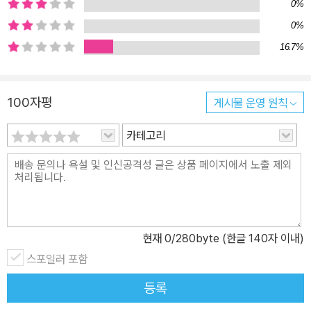
지 이 책의 저자 한나 스타크의 논의를 따라가 보자. 1장 “사유”는 서
0%
양 역사에서 사유와 담론이 지닌 남성중심주의적 성격을 고찰하면서
0%
페미니즘의 역사적 발생이 계몽주의와 자유주의 휴머니즘의 보편주
16.7%
의에 내재된 ‘배제’에 대한 광범위한 비판과 연관되어 있음을 지적한
다. 나아가 계몽주의적 사유와 주체 모델에 대한 근본적 대안을 제시
하는 들뢰즈의 사상이 페미니스트들에게 유용한 아군이 될 수 있음을
100자평
게시물 운영 원칙
주장한다. 2장 “되기”에서는 들뢰즈가 동일성(정체성)의 대안으로
카테고리
제시한 ‘되기’ 개념이, 왜 관계 맺기의 새로운 방식을 산출하게 되는
지, 그리고 생성의 개념으로 이해할 수 있는지 설명한다. 또 《천 개의
고원》의 열 번째 고원에서 중점적으로 논의하는 여성-되기, 아이-되
기, 동물-되기, 식물-되기를 거쳐 기본입자-되기, 세포-되기, 분자-되
기, 지각불가능하게-되기 등 되기의 연속체적 윤곽을 보여준다. 더불
어 뤼스 이리가레, 앨리스 자딘, 로지 브라이도티 같은 페미니스트 학
현재
0
/280byte (한글 140자 이내)
자들의 들뢰즈 작업에 관한 초기의 비판적 평가도 소개한다. 3장 “욕
스포일러 포함
망”은 주로 《안티-오이디푸스》를 중심으로 정신분석학에 대한 들뢰
등록
즈와 가타리의 문제 제기와 생산으로서의 욕망과 무의식이란 새로운