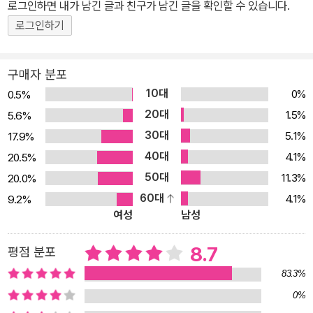
속적으로 여성이나 젠더에 관심을 두었기 때문이 아니라 계몽주의 이
로그인하면 내가 남긴 글과 친구가 남긴 글을 확인할 수 있습니다.
후 여성을 억압해 온 철학 체계를 무너뜨렸기 때문에 페미니즘 이론
로그인하기
에 유용하다고 본다. 들뢰즈의 작업은 철학을 구성하는 의미 체계를
탐구하는 데 중요함은 물론 사유와 삶의 가능성을 사변적으로 재상상
구매자 분포
하고 물질적으로 재창조하는 작업에도 유용하다. 이 책은 들뢰즈의
10대
0%
0.5%
작업이 어떻게 페미니즘 이론 내에서 새로운 사유를 가능하게 하는지
20대
1.5%
5.6%
에 관심이 있으며, 또 들뢰즈 철학이 페미니즘 논쟁에 가져다줄 활력
30대
5.1%
17.9%
을 모색한다. 들뢰즈의 작업에 대한 대안적 종류의 질문을 던짐으로
40대
써 페미니즘 이론이 들뢰즈 독해 방식을 어떻게 변화시켰는지도 살핀
4.1%
20.5%
다. 사유하고, 창조하고, 살아가는 새로운 방식에 대하여 여성이나 소
50대
11.3%
20.0%
수자 불평등이 구조적인 문제로 받아들여지지 않고 젠더를 정치적으
60대
4.1%
9.2%
여성
남성
로 활용하는 한국의 정치 현실에서 들뢰즈와 가타리의 여러 철학 개
념은 시사하는 바가 크다. 무엇보다 들뢰즈주의 페미니즘은 젠더 정
8.7
평점 분포
치가 어떤 페미니즘 운동에서든 그 자체로서 목적이 될 수 없음을 보
여준다. 젠더 정치에 휘둘리는 현실에서 들뢰즈주의 페미니즘이 지
83.3%
금, 여기, 우리에게 어떻게 사유의 깊이와 단단함을 가져다줄 수 있는
0%