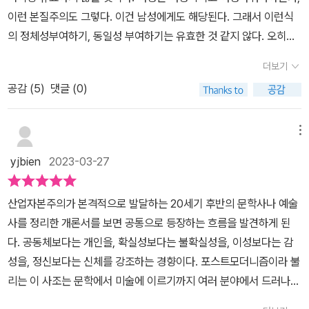
물론이고 브뤼노 라투르의 영향을 받은 도나 해러웨이, 들뢰즈를 직
이런 본질주의도 그렇다. 이건 남성에게도 해당된다. 그래서 이런식
접적으로 경유하지는 않았지만 과학·기후·환경의 관계를 ‘횡단-신체
의 정체성부여하기, 동일성 부여하기는 유효한 것 같지 않다. 오히려
성’(transcorporeality)으로 개념화한 생태주의 페미니스트 스테이
하나의 정체성은 분열되어 있고, 다양하며, N개 일 것이다. 성도 하나
시 앨러이모, 또 종과 멸종의 문제를 재사유해 온 생태철학자 발 플럼
더보기
의 성만 있는 게 아니다. 세상은 이제 남근중심적이거나 이성중심적,
우드 등 신유물론적 페미니스트들을 이해하는 데도 도움이 된다.
공감 (
5
)
댓글 (0)
인간중심적으로 설명될 수 없다. 우리는 존재에 접근할 때 보다 리좀
적이며 민주적으로 접근할 필요가 있을 것이다. 세상에는 백인 남성
만 존재하는 것도 아니고 중산층 여성만 존재하는 것도 아니다. 하지
메뉴
만 지금도 인종차별은 존재하며, 여성은 승진하기 힘들고, 남성과 임
yjbien
2023-03-27
금 격차도 엄연히 존재한다. 우리는 어디로 가야할까. 이건 페미니즘
만의 문제는 아니다. 하지만 페미니즘에서 시작할 수는 있을 것이다,
산업자본주의가 본격적으로 발달하는 20세기 후반의 문학사나 예술
여러 사회, 정치적 문제들과의 교차점에서. 이 책은 그동안의 페미니
사를 정리한 개론서를 보면 공통으로 등장하는 흐름을 발견하게 된
즘 물결을 일별하며 들뢰즈의 되기, 다양체, 분열분석 등의 방법론을
다. 공동체보다는 개인을, 확실성보다는 불확실성을, 이성보다는 감
가져와 페미니즘의 확장을 시도하고 있다. 버틀러나 브라이도티 등의
성을, 정신보다는 신체를 강조하는 경향이다. 포스트모더니즘이라 불
이론가들은 들뢰즈와 경쟁하며 또 비판적으로 수용하며 자신의 관점
리는 이 사조는 문학에서 미술에 이르기까지 여러 분야에서 드러나는
을 내세운다. 새로운 페미니즘(지각불가능성의 페미니즘)에 관심있
데, 기존의 틀이나 형식을 벗어나 개인의 자유와 해방을 강조하는 것
는 사람이라면 꼭 읽어야할 필독서!!