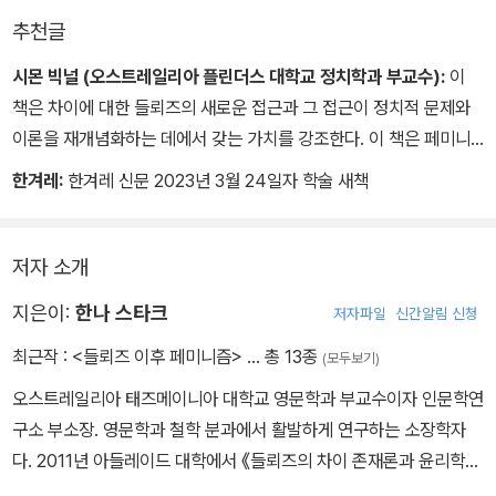
추천글
시몬 빅널 (오스트레일리아 플린더스 대학교 정치학과 부교수):
이
책은 차이에 대한 들뢰즈의 새로운 접근과 그 접근이 정치적 문제와
이론을 재개념화하는 데에서 갖는 가치를 강조한다. 이 책은 페미니
즘을 정체성 정치보다 행위의 정치, 인정의 윤리보다 연대의 윤리, 그
한겨레:
한겨레 신문 2023년 3월 24일자 학술 새책
리고 타자성과의 깊고도 기쁜 교차를 낳는 ‘되기’의 철학으로 이해하
려는 새로운 방법을 모색하는 연구자들과 학생들에게 핵심 준거점이
될 것이다.
저자 소개
지은이:
한나 스타크
저자파일
신간알림 신청
최근작 :
<들뢰즈 이후 페미니즘>
… 총 13종
(모두보기)
오스트레일리아 태즈메이니아 대학교 영문학과 부교수이자 인문학연
구소 부소장. 영문학과 철학 분과에서 활발하게 연구하는 소장학자
다. 2011년 아들레이드 대학에서 《들뢰즈의 차이 존재론과 윤리학의
문제》(Deleuze’s Differential Ontology and the Problem of