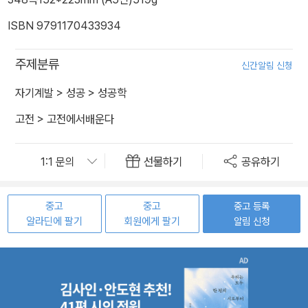
ISBN 9791170433934
주제분류
신간알림 신청
자기계발
>
성공
>
성공학
고전
>
고전에서배운다
선물하기
공유하기
중고
중고
중고 등록
알라딘에 팔기
회원에게 팔기
알림 신청