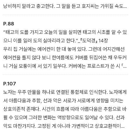
낭비하지 말라고 충고한다. 그 말을 듣고 호지씨는 가위질 속도를
높인다. 단골손님들과 대화할 시간도 없이 부지런히 손을 놀린다.
그런데 이상한 게 시간을 절약하고자 바쁘게 가위질을 하면 할수
P.88
록 호지씨는 시간에 더 쫓긴다. 호지씨처럼 시간에 쫓기면서 살지
“태고의 도를 가지고 오늘의 일을 살피면 태고의 시초를 알 수 있
않으려면 어떻게 해야 할까? 정답은 삶의 속도를 늦추는 것이다.
으니 이를 일러 도의 실마리라고 한다.”_『도덕경』 14장
미하엘 엔데는 소설 속 거북이 카시오페이아의 입을 빌려 말한다.
우리 집 거실에는 에어컨이 한 대 놓여 있다. 그런데 어지간해선
“느리게 가는 게 더 빠르게 가는 것이다.”
에어컨을 틀지 않다 보니 한여름에도 커버를 뒤집어쓴 채 우두커
니 거실 모퉁이에 서 있기 일쑤다. 커버에는 프로스트가 쓴 시 「가
지 않은 길」이 영문으로 적혀 있다. 시에는 선택하지 않은 길에 대
한 회한과 아쉬움이 가득하다. 어제를 돌아봐 오늘을 살피고 내일
P.107
을 도모하는 작업이라는 측면에서 볼 때 노자가 말하는 ‘도’의 실
노자는 우주 만물을 하나로 연결된 통합체로 인식한다. 노자에게
마리를 캐는 일이라 할 수도 있겠다. 도는 곧 길이기 때문이다.
서 아름다움과 추함, 선과 악은 서로가 서로에게 영향을 미치는
상호의존적 존재다. 시간의 흐름에 따라 아름다움은 추함으로 바
뀔 수 있으며 그러한 변화는 역방향으로도 일어날 수 있다. 선과
악도 마찬가지다. 고정된 게 아니라 가변적이고 상호교환적이다.