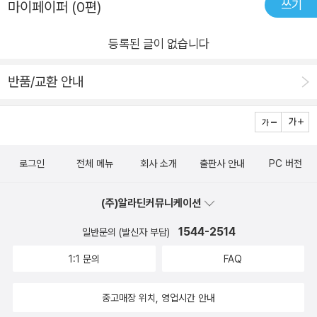
쓰기
마이페이퍼 (0편)
인생 후반기를 어떻게 살아야 할지 실감나게 그려볼 수 있을 것이
딱딱하지 않을까? 걱정했었는데, 그냥 기우였다는 생각이 든다.
다.
바쁜 일상을 살아다가 다 문득 뒤돌아봤을 때 느끼는 허무함이나
등록된 글이 없습니다
불안감 등을 조금 덜어내고 싶은 분들에게 추천하고 싶은 좋은 책
이다. 비워내고 덜어내고 또 순리대로 살아가고... 책을 읽으면 읽
반품/교환 안내
을수록 마음이 밝고 맑아진다는 생각이 들었다.​이 책의 저자 박영
규씨는 원래는 정치학 박사학위를 받고 그쪽으로 강의를 해왔지
만 어느 날 우연하게 만난 인문학의 매력에 푹 빠져들고 말았다고
한다. 대학교에서도 직접 인문학 강의를 개설하고 인문학을 주제
로그인
전체 메뉴
회사 소개
출판사 안내
PC 버전
로 유튜브 채널로 만들었다고 하니, 그 매력이 어마어마한가 보다
싶었다. 생각해 보면 인간을 성찰하는 학문이기에 나이가 들면서
(주)알라딘커뮤니케이션
인간 본연에 대한 이해가 깊어질수록 인문학이 더 매력적으로 다
1544-2514
일반문의 (발신자 부담)
가오는 게 아닌가 하는 생각도 든다. 저자는 이 책을 통해서 많은
이야기를 하고 있는데, 그중에서도 딱 2가지의 주제가 인상 깊었
1:1 문의
FAQ
다. 자연처럼 순리대로, 흐르듯이 사는 삶과 자꾸 비워내고 욕심
없이 사는 삶. 내가 자주 듣는 법륜 스님의 법문 채널에서 늘 듣는
중고매장 위치, 영업시간 안내