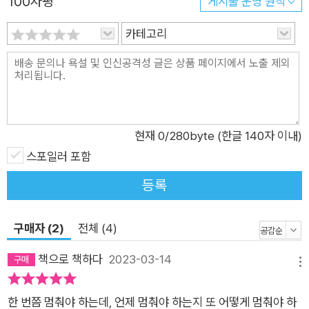
100자평
게시물 운영 원칙
일이다. 노자가 말하는 멈춤이란 위태롭지 않게 오래 멀리 가기
카테고리
위한 준비의 일환이다. 오십에는 일단 멈춰 숨 고르는 시간이 필
요하다. “채움이라는 저것을 버리고 비움이라는 이것을 취한다”
_오십에 꼭 기억해야 할 노자의 말 빠르게 변하는 세상과 발맞추
고자 쉼 없이 달려오다 보니 어느덧 인생 후반기를 목전에 둔 하
프타임 나이 오십이다. 그동안 실적, 성과, 재물, 명예를 채우려고
아등바등 살았지만 공허와 결핍에 시달렸다. 오십에 이르러서도
현재
0
/280byte (한글 140자 이내)
다르지 않다. 여전히 공허하다. 노자는 “채움이라는 저것을 버리
스포일러 포함
고 비움이라는 이것을 취한다”라고 말했다. 채움 속에 버림이 없
등록
고 비움 속에 취함이 없거늘, 이 역설은 뭔가 싶다. 그런데 돌아보
면 채움만 취했던 지난날은 공허했다. 채우고 또 채웠는데 더 큰
구매자 (2)
전체 (4)
허기를 느꼈다. 마음가짐을 바꿔 삶의 본질, 존재의 본질을 채움
이 아닌 ‘비움’과 ‘적당’으로 바꿔보면 어떨까. 비우고 나면 충만
책으로 책하다
2023-03-14
메뉴
해질 일만 남았고, 충만의 기준을 적당한 만족으로 정할 수만 있
다면 오십 이후의 삶이 오히려 풍요로워질 것이다. 물론 어지간한
한 번쯤 멈춰야 하는데, 언제 멈춰야 하는지 또 어떻게 멈춰야 하