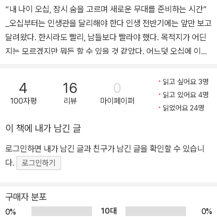
“내 나이 오십, 잠시 숨을 고르며 새로운 무대를 준비하는 시간”
_오십부터는 인생관을 달리해야 한다 인생 전반기에는 앞만 보고
달려왔다. 한시라도 빨리, 남들보다 빨라야 했다. 목적지가 어딘
지는 모르겠지만 뭐든 할 수 있을 것 같았다. 어느덧 오십에 이르
러 문득 의문이 들었다. 여기가 어딘지, 어디로 가야 하는지 모른
채 나에게 숨 고를 시간도 주지 않은 것이었다. 오십 이후, 인생
읽고 싶어요 3명
4
16
0
후반기를 준비하며 인생관을 다시 정립해야 한다는 걸 깨달았다.
읽고 있어요 4명
100자평
리뷰
마이페이퍼
저자는 노자에 주목했다. 노자의 『도덕경』 곳곳에서 조급하게 서
읽었어요 24명
두르지 말라는 메시지를 엿볼 수 있다. 대신 물 흐르듯 순리대로
이 책에 내가 남긴 글
처신하며 살아가야 한다고 했다. 일찍이 2,500년 전 노자는 속도
로그인하면 내가 남긴 글과 친구가 남긴 글을 확인할 수 있습니
보다 방향이 중요하다는 걸 깨닫고 어디에 있는지, 어디로 가야
다.
하는지 정확하게 알고 있었다. 인생 전반기를 보내고 후반기를 준
로그인하기
비하는 오십부터 노자를 읽어야 하는 이유다. 『오십에 읽는 노자』
는 오십에 꼭 기억해야 할 노자의 말과 공허를 멈춤과 비움으로
구매자 분포
채우는 도덕경의 지혜를 담았다. 추상적인 말과 지혜뿐만 아니라
10대
0%
0%