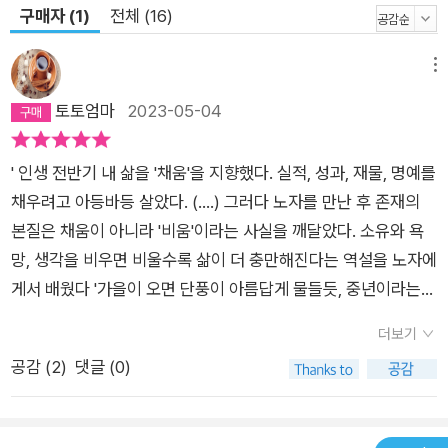
구매자 (1)
전체 (16)
다름없었던 술잔과 골프채를 내려놓았다는 저자. 그럼에도 오롯
이 삶의 주인이 되는 건 쉽지 않았다. 그는 오십에 담대한 고민으
메뉴
로 새로운 인생관을 찾고자 했는데, 와중에 접한 게 노자의 『도덕
토토엄마
2023-05-04
경』이다. 인생 후반전을 준비하고 계획하는 데 노자는 어떤 말로
도움을 줬을까. 다음을 보자. · 이젠 속도가 아니라 방향이 중요하
다 · 잘살았다고 스스로를 잘 다독여라 · 마음의 품을 넓혀 나를
' 인생 전반기 내 삶을 '채움'을 지향했다. 실적, 성과, 재물, 명예를
찾아야 한다 · 복잡한 마음을 홀가분하게 해라 · 삶의 군더더기를
채우려고 아등바등 살았다. (....) 그러다 노자를 만난 후 존재의
덜어내야 할 때다 충분히 따라해보고 오십 이후의 삶을 바꾸는 데
본질은 채움이 아니라 '비움'이라는 사실을 깨달았다. 소유와 욕
까지 도움이 될 만한 말들이다. 여전히 조급함이 앞서 서두르는
망, 생각을 비우면 비울수록 삶이 더 충만해진다는 역설을 노자에
오십이 희망적일 수 있게 한다. 언제 읽어도 좋을 노자의 『도덕
게서 배웠다 '​가을이 오면 단풍이 아름답게 물들듯, 중년이라는
경』이지만, 오십에 읽는 『도덕경』이 특별한 이유다. ‘천하를 내 몸
인생의 가을이 왔을 때 우리도 아름답게 성숙할 수 있어야 하지
더보기
처럼 귀하게 여기는 사람에겐 가히 천하를 맡길 수 있다.’ _본문
않을까? 이 책 [오십에 읽는 노자]를 쓴 저자 박영규씨는 치열하
공감 (
2
)
댓글 (0)
중에서 오십에 꼭 기억했으면 하는 노자의 말과 오십 이후 삶의
게 살았던 젊은 날을 되돌아보고 인생 제2 막을 준비하기 위해서
버팀목이 될 『도덕경』의 지혜에 귀 기울이고 짚어 나가면, 인생의
이 책을 썼다고 한다. 물론 제목처럼 노자의 [도덕경]에 나오는
절반 오십에 서서 지난날을 돌아보고 현재에 대입해 보며 다가올
내용을 본인의 삶에 접목해서 쓴 글이다. 처음에는 내용이 어렵고