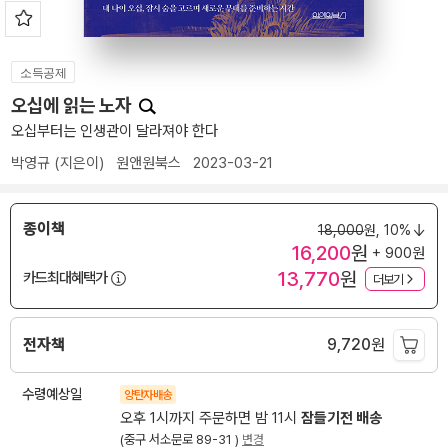
소득공제
오십에 읽는 노자
오십부터는 인생관이 달라져야 한다
박영규
(지은이)
원앤원북스
2023-03-21
종이책
18,000
원,
10%
16,200
원
+ 900원
13,770
원
카드최대혜택가
더보기
전자책
9,720
원
수령예상일
양탄자배송
오후 1시까지 주문하면 밤 11시
잠들기전 배송
(중구 서소문로 89-31 )
변경