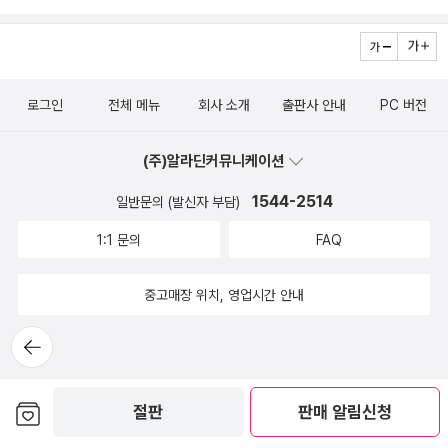
다.거대한 전환은 자급세미나에서 인간의 조건과 함께 읽기로 한 책
이고, 아마 4월 내에 읽고 5월 이전에 페이퍼를 쓸 예정입니다. 인간
의 조건은 5월 내 개인적으로 완독할 예정인 책.... 책먼지님 글 읽고
로그인
전체 메뉴
회사 소개
출판사 안내
PC 버전
담아둔 책으로 5월 내 완독 목표로 달릴 예정.땡투된줄알고 허겁지겁
샀는데 사고나서 떙투 확인해보니 안되어서 죄송합니다... 이하 내용
(주)알라딘커뮤니케이션
혼잣말로 적겠습니다.내 존재에 대해서 그만 사과하라고 스스로에게
필독서로 지정함. 자꾸 쓸모를 증명해서 존재에 사과하지 않으려고
1544-2514
일반문의 (발신자 부담)
애쓰는데 노력을 인정받아도 찰나의 기쁨과 무기력밖에 남은 게 없었
1:1 문의
FAQ
다고 한다. 자기 자신에 관해 고민하지 않을 수 있어야 우울하지 않은
것 같다. (환경+노력 조건들이 필요함)몸이 아니라고 할 때 이 책은
중고매장 위치, 영업시간 안내
공쟝쟝님께 추천받은 책으로 이 책도 완독 목표리스트에 넣는 것으로
골드문트님 글 보고 담아둔 책 도서관에 신청해서 잘 빌려왔다. 이 책
뒤로가
기
도 5월 내에 읽을 예정.. 리뷰가 올라올 때마다 읽었는데 너무 흥미로
운 책이라 5월에는 읽고 싶은 책.... 근데 쌓아놓고 보니 너무 많다. 이
보관함담기
절판
판매 알림신청
책도 도서관에서 빌릴 예정. 이 책은 빨리 읽을 수 있을 것 같아서 일
단 추가. Chat GPT등의 Artificial neural network(통칭 AI이나,