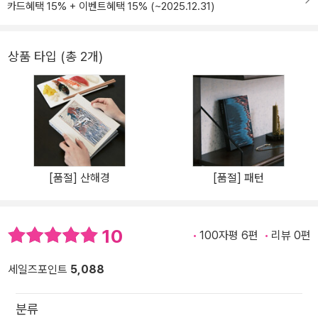
카드혜택 15% + 이벤트혜택 15% (~2025.12.31)
상품 타입 (총 2개)
[품절] 산해경
[품절] 패턴
10
100자평 6편
리뷰 0편
세일즈포인트
5,088
분류