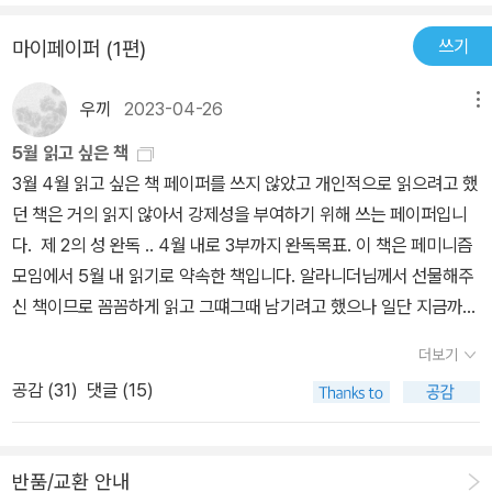
쓰기
마이페이퍼 (1편)
우끼
2023-04-26
메뉴
5월 읽고 싶은 책
3월 4월 읽고 싶은 책 페이퍼를 쓰지 않았고 개인적으로 읽으려고 했
던 책은 거의 읽지 않아서 강제성을 부여하기 위해 쓰는 페이퍼입니
다. 제 2의 성 완독 .. 4월 내로 3부까지 완독목표. 이 책은 페미니즘
모임에서 5월 내 읽기로 약속한 책입니다. 알라니더님께서 선물해주
신 책이므로 꼼꼼하게 읽고 그떄그때 남기려고 했으나 일단 지금까지
는 실패했고 4월 내 읽은부분까지 5월 초에는 기록하려고 합니다.
더보기
작가는 어떻게 쓰는가 _ scott님과 blanca님 글 읽고 읽고 싶어서
공감 (
31
)
댓글 (15)
담아둔 책이라 5월 내에는 읽는 걸 목표로 하고 싶습니다. 글을 쓰려
면 독자로서 글읽기 하지 말고 작가로서 읽어야 한다는 말을 들었는
데 정작 읽을 떄는 독자로 읽기도 바쁜 것 같아서 이 책으로 눈을 좀
반품/교환 안내
뜨고자..일단 도서관에서 읽어보고 소장하고 싶으면 살 계획중입니