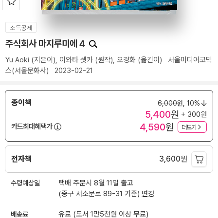
소득공제
주식회사 마지루미에 4
Yu Aoki
(지은이),
이와타 셋카
(원작),
오경화
(옮긴이)
서울미디어코믹
스(서울문화사)
2023-02-21
종이책
6,000
원,
10%
5,400
원
+ 300원
4,590
원
카드최대혜택가
더보기
전자책
3,600
원
수령예상일
택배 주문시 8월 11일 출고
(중구 서소문로 89-31 기준)
변경
배송료
유료 (도서 1만5천원 이상 무료)