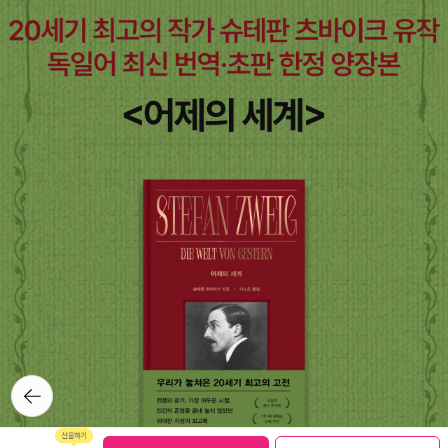
뒤로가
기
보관함담기
선물하기