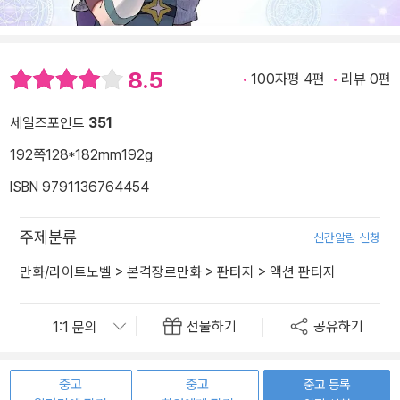
8.5
100자평 4편
리뷰 0편
세일즈포인트
351
192쪽
128*182mm
192g
ISBN 9791136764454
주제분류
신간알림 신청
만화/라이트노벨
>
본격장르만화
>
판타지
>
액션 판타지
선물하기
공유하기
중고
중고
중고 등록