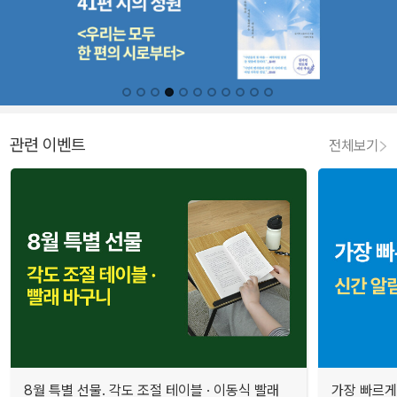
관련 이벤트
전체보기
8월 특별 선물. 각도 조절 테이블 · 이동식 빨래
가장 빠르게