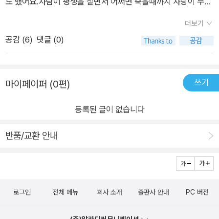
도 했어요.사람이 평생을 살면서 어쩌면 죽을때까지 사랑이 무엇
인지 정의내릴 수 없지만, 사랑을 하지 않고는 살아갈 수 없음을
더보기
인문학적으로 잘 해석해 낸 책인것 같아요. 사랑은 가슴이 한다고
공감 (
6
)
댓글 (0)
하지만, 머리로 도저히 이해할 수 없는 지점이 오기도 하잖아요?
자신이 경험한 미스테리한 사랑 중 답을 찾고 싶었던 내용이 이
책에 한 꼭지 정도는 분명 있을거 같네요😉
쓰기
마이페이퍼 (0편)
등록된 글이 없습니다
반품/교환 안내
로그인
전체 메뉴
회사 소개
출판사 안내
PC 버전