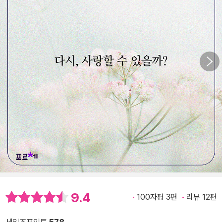
9.4
100자평 3편
리뷰 12편
세일즈포인트
578