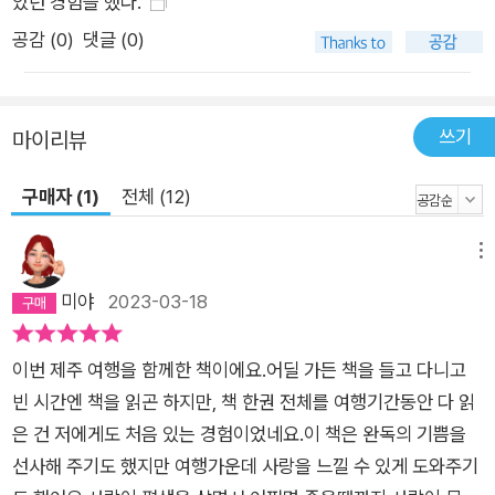
았던 경험을 했다.
대까지의 수많은 철학 이론과 문학, 영화 속 사랑에 관한 이야기
공감 (
0
)
댓글 (0)
를 모은 책이다. 사랑에 대한 성찰부터 사랑하는 사람이 겪는 변
화를 서술해 사랑이 낯설고 어려운 사람도 쉽게 이해할 수 있도록
정리한다. 그리고 사랑하는 과정이 험난하더라도 인생에 사랑이
쓰기
마이리뷰
필요한 이유, 우리가 사랑해야만 하는 이유를 서술한다. ‘사랑’이
라는 단어를 주제로 모인 다양한 이야기를 읽고 난 후라면 저마다
구매자 (1)
전체 (12)
자기만의 사랑을 향해 한 발짝 가까워질 수 있다.
메뉴
미야
2023-03-18
이번 제주 여행을 함께한 책이에요.어딜 가든 책을 들고 다니고
빈 시간엔 책을 읽곤 하지만, 책 한권 전체를 여행기간동안 다 읽
은 건 저에게도 처음 있는 경험이었네요.이 책은 완독의 기쁨을
선사해 주기도 했지만 여행가운데 사랑을 느낄 수 있게 도와주기