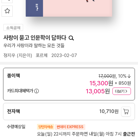
소득공제
사랑이 묻고 인문학이 답하다
우리가 사랑이라 말하는 모든 것들
정지우
(지은이)
포르체
2023-02-07
종이책
17,000
원,
10%
15,300
원
+ 850원
13,005
원
카드최대혜택가
더보기
전자책
10,710
원
수령예상일
양탄자배송
썬데이 EXPRESS
오늘(일) 22시까지 주문하면 내일(월) 아침 7시
출근전