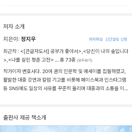
저자 소개
지은이:
정지우
저자파일
신간알림 신청
최근작 :
<[큰글자도서] 공부가 좋아서>
,
<당신이 나의 숲입니다
>
,
<나를 살린 청춘 고전>
… 총 73종
(모두보기)
작가이자 변호사다. 20여 권의 인문학 및 에세이를 집필하였고,
활발한 대중 강연과 칼럼 기고를 비롯해 페이스북과 인스타그램
등 SNS에도 일상의 사유를 꾸준히 올리며 대중과의 소통을 이어
가고 있다. 저서로 『인스타그램에는 절망이 없다』, 『돈 말고 무엇
을 갖고 있는가』, 『AI, 글쓰기, 저작권』, 『글쓰기로 독립하는 법』,
『나를 살린 청춘 고전』 등이 있다.
출판사 제공 책소개