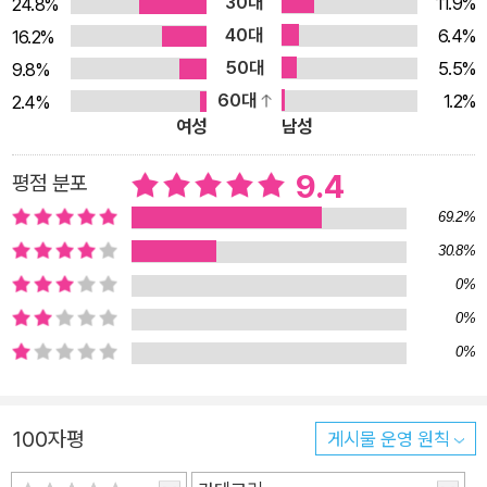
30대
11.9%
24.8%
은, 그리고 사랑하는 사람은 흔히 알려진 모습보다도 더욱 모순적
40대
6.4%
16.2%
이고 양면적이며 본능적이다. 사랑하는 동안, 누군가를 사랑하기
50대
5.5%
9.8%
때문에 기쁘지만 동시에 그 때문에 아프다. 사랑하는 사람에게 서
60대
1.2%
2.4%
슴없이 욕망을 드러내기도 하지만, 가끔은 사랑을 지키기 위해 나
여성
남성
를 숨긴다. 이렇게 복합적이라는 사실을 미리 안다면 앞으로 새로
운 사랑이 찾아왔을 때 그 사랑을 소중히 간직하고 오래 유지할
9.4
평점 분포
수 있다. 사랑이 대체 무엇이길래 한 사람의 눈을 멀게 하고, 열정
69.2%
에 휩싸이게 하며, 떠난 이를 그리워하는 마음에 잠식하게 만드는
30.8%
걸까? 사랑에 대한 답을 찾아 떠난 저자의 여정을 《사랑이 묻고
0%
인문학이 답하다》에 담았다. 진정한 사랑을 찾고 싶은 이도, 내
0%
사랑에 의심이 싹튼 이도, 단순히 사랑을 알고 싶은 이도 이 책을
0%
통해 사랑이 얼마나 다채로운 모습을 띠는지 이해하고 사랑에 대
해 자신만의 답을 찾길 바란다. 알랭 드 보통, 롤랑 바르트, 헤르
만 헤세 … 학자들이 말하는 사랑의 여러 형태 철학, 문학, 영화 등
100자평
게시물 운영 원칙
다양한 분야에 등장하는 사랑을 통찰하는 인문학적 시선 《사랑이