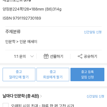
양장본
224쪽
128*188mm (B6)
314g
ISBN 9791192730189
주제분류
신간알림 신청
인문학
>
인문 에세이
선물하기
공유하기
중고
중고
중고 등록
알라딘에 팔기
회원에게 팔기
알림 신청
날마다 인문학 (총 4권)
신간알림 신청
오래된 시의 초대 - 하루 한 편 고전 시가