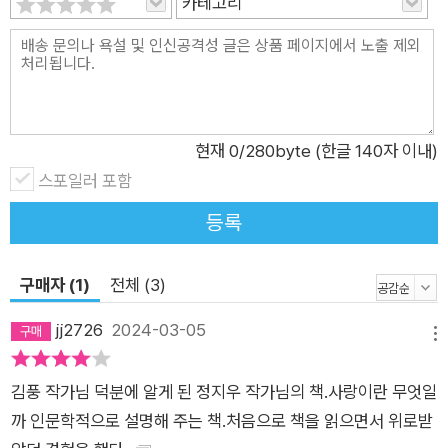
카테고리
묻고 인문학이 답하다》는 철학, 문학, 영화를 거쳐 다양한 방면에
서 말하는 사랑에 관한 이야기를 한 권으로 정리했다. 에리히 프
롬, 롤랑 바르트, 알랭 드 보통 등 저명한 학자들이 생각했던 사랑
에 대한 고찰과 헤르만 헤세, 도스토예프스키를 비롯한 작가들이
표현한 사랑의 모습을 관찰한다. 더불어 영화 <라라랜드>, <내
사랑>, <옥자> 등 여러 영화 속 인물과 사건에서 사랑이 어떤 방
현재
0
/280byte (한글 140자 이내)
식으로 나타나는지 풀어낸다. 저자는 이 모든 이야기를 자신의 관
스포일러 포함
점으로 재해석해 독자들도 함께 사랑에 대해 생각할 여지를 충분
등록
히 남긴다. 그로 인해 사랑의 ‘정답’을 제시하는 것이 아니라, 저
마다 그릴 수 있는 사랑의 ‘이상’을 상상할 수 있도록 돕는다. 일
구매자 (1)
전체 (3)
생에 한 번은 만나야 할 인문 교양 날마다 인문학 시리즈 네 번째
책! 맛있는 음식을 먹거나 멋진 풍광을 만났을 때 ‘함께 하면 좋겠
jj2726
2024-03-05
메뉴
다.’ 떠오르는 사람이 있다면, 사랑하고 있는 것이다. 어느 날 문득
마주한 문장이 메마른 당신의 마음을 적신다면, 사랑하고 있는 것
김풍 작가님 덕분에 알게 된 정지우 작가님의 책.사랑이란 무엇일
이다. 당신 앞에도 이 삶이 놓여 있다. 《사랑이 묻고 인문학이 답
까 인문학적으로 설명해 주는 책.처음으로 책을 읽으면서 위로받
하다》는 <날마다 인문학> 시리즈의 네 번째 책으로 고대부터 현