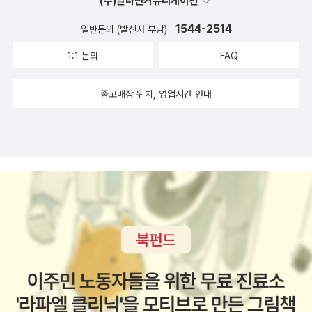
(주)알라딘커뮤니케이션
1544-2514
일반문의 (발신자 부담)
1:1 문의
FAQ
중고매장 위치, 영업시간 안내