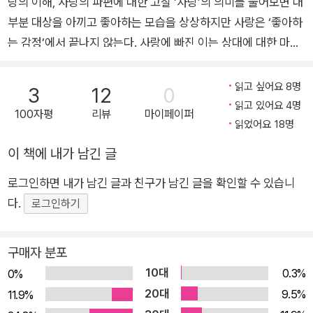
랑의 이해, 사랑의 파편에 대한 고찰 ‘사랑’의 의미를 물어보면 대
부분 대상을 아끼고 좋아하는 모습을 상상하지만 사랑은 ‘좋아하
는 감정’에서 끝나지 않는다. 사랑에 빠진 이는 상대에 대한 마음
을 욕망, 관조, 집중, 집착 등 다양한 형태로 표출한다. 서로 사랑
한다고 해도 표현 방식의 차이 때문에 서로를 이해하려 노력하기
읽고 싶어요 8명
3
12
0
도, 상처받기도 한다. 사랑은 강렬하면서도 한마디로 정리하기 어
읽고 있어요 4명
100자평
리뷰
마이페이퍼
려운 단어다. 삶에서 빼놓을 수 없지만 한 단어로 정의하기 어려
읽었어요 18명
운 그것. 저자는 《사랑이 묻고 인문학이 답하다》에서 인문학적
이 책에 내가 남긴 글
지식을 기반으로 사랑의 다양한 모습을 통찰하여 사랑의 핵심을
로그인하면 내가 남긴 글과 친구가 남긴 글을 확인할 수 있습니
파고든다. 새로운 사랑을 만난 사람, 사랑의 상처에 슬퍼하는 사
다.
람, 이별과 아픔을 딛고 다시 사랑을 찾기 시작한 사람까지. 이 책
로그인하기
은 사랑을 바라보고 사랑에 빠진 이들을 어루만진다. 따뜻한 시선
과 인문학적 통찰로 저자가 안내하는 사랑의 여러 형태와 빛깔을
구매자 분포
마주함으로써 사랑을 알고 싶거나 사랑에 상처받았거나 사랑하
10대
0.3%
0%
고 싶은 독자에게 어른의 사랑을 안내할 것이다. 사랑 그대로의
20대
9.5%
11.9%
사랑을 사랑하는 법 모순적이고 본능적인 사랑을 이해하다 사랑