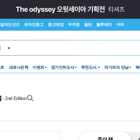
알라딘굿즈
온라인중고
중고매장
우주점
음반
블루레이
커피
서
스트
새로나온책
이벤트
정가인하도서
추천도서
작가와의 만남
북
g
- 2nd Edition
종이책