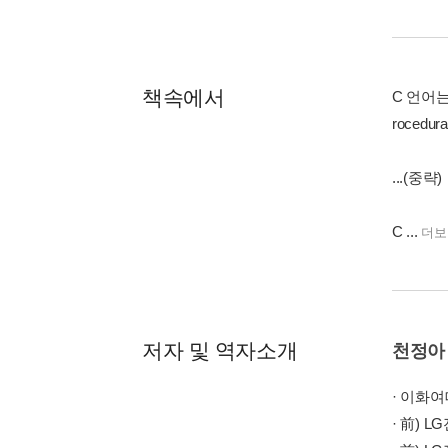
책속에서
C 언어
rocedu
...(중략)
C ...
더보
저자 및 역자소개
천정아
· 이화
· 前)