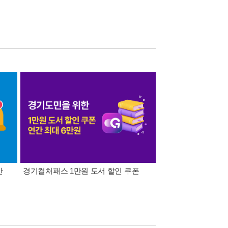
간
경기컬처패스 1만원 도서 할인 쿠폰
삼성카드가 쏜다! 알라