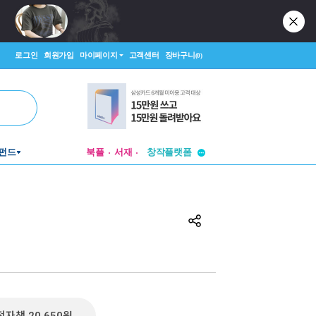
로그인
회원가입
마이페이지
고객센터
장바구니
(0)
투비컨티뉴드
펀드
북플
서재
창작플랫폼
투비컨티뉴드