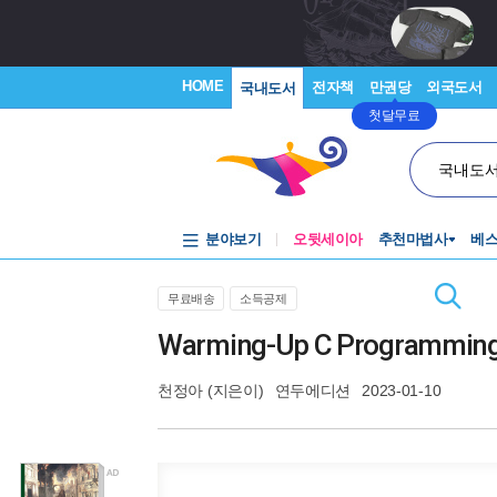
HOME
전자책
만권당
외국도서
국내도서
첫달무료
국내도
분야보기
오뒷세이아
추천마법사
베
무료배송
소득공제
Warming-Up C Programmin
천정아
(지은이)
연두에디션
2023-01-10