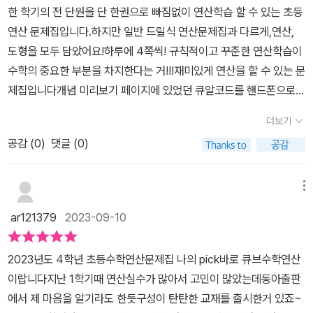
​한 학기의 전 단원을 단 한권으로 빠짐없이 연산학습 할 수 있는 초등
신감을 높여갈 수 있어 좋았어요.
연산 문제집입니다.하지만 일반 드릴식 연산문제집과 다르게,연산,
도형을 모두 담았어요!하루에 4쪽씩! 규칙적이고 꾸준한 연산학습이
수학의 중요한 부분을 차지한다는 거!!!재미있게 연산을 할 수 있는 문
제집입니다​​​​개념 미리보기 페이지에 있었던 큐알코드를 핸드폰으로
찍으면~아래와 같은 스마트러닝 학습이 가능합니다.연산문제집에
더보기
무료 동영상 설명까지 수록되어 있다니.정말 감동이네요??무료 스마
공감 (
0
)
댓글 (0)
트러닝으로 초등 자기주도 연산 학습이 가능합니다.! ​큐브 수학 연산
과 큐브 수학 개념을 같이 나간다면더더욱 시너지 효과가 날 수 있을
것 같아요. 그리고 두권을 완북한 후 심화서 하나 추가한다면 한 학기
메뉴
수학은 완벽해집니다.​
ar121379
2023-09-10
2023년도 4학년 초등수학연산문제집 나의 pick​바로 큐브수학연산
이랍니다​지난 1학기때 연산실수가 많아서 고민이 많았는데​동아출판
에서 제 마음을 알기라도 한듯​구성이 탄탄한 교재를 출시한거 있죠~