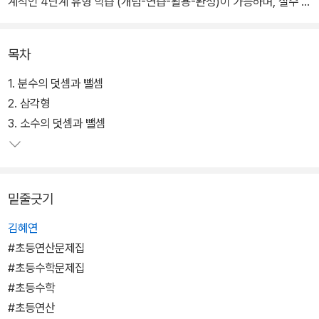
계적인 4단계 유형 학습 (개념-연습-활용-완성)이 가능하며, 실수 방
지 문제와 성취도 그래프를 통해 실력을 점검해 볼 수 있다.
목차
1. 분수의 덧셈과 뺄셈
2. 삼각형
3. 소수의 덧셈과 뺄셈
밑줄긋기
김혜연
#초등연산문제집
#초등수학문제집
#초등수학
#초등연산