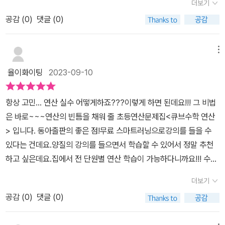
더보기
내용인 분수의 계산, 소수의 계산 및 다각형의 계산 등 아이들의 실수
지 문제라고 한 문제씩 등장을 합니다. 이 문제는 아이들이 헷갈릴 수
공감 (
0
)
댓글 (0)
가 많은 단원들의 기초 문제들을단순 반복이 아닌 개념을 이해하고
있는 문제, 실수할 수 있는 문제에 대한 해결의 팁까지 적어두고 있어
응용할 수 있게 구성되어 있어요. 흔히 연산 문제집이라고 하면 단순
요. 그래서 아이들의 실수에 대해서 우리가 정확하게 설명해 줄 수 있
계산문제들이 많은데 '큐브 수학 연산'의 매력은반복되어 지루한 문장
메뉴
답니다.큐브 연산 수학은 문제집 자체가 아이가 좋아하게끔 알록달록
이 아닌 개념을 제대로 이해할 수 있는 기본문제들을다양한 유형의
종이 재질도 너무 마음에 들어요. 이미 1학기 책은 완북을 하고, 2학
율이화이팅
2023-09-10
문제들로 지루하지 않고 재미있게 풀어볼 수 있게 구성되어 있더라고
기 시작을 하고 있는데 아이가 하기 싫다는 말없이 잘 따라오고 있답
요.연산 교재이지만 공부하다 보니 기초 개념서 문제들로 구성되어
니다 ^^ 빠진 단원 없이 교과 학습에 대한 연산을 모두 학습할 수 있어
항상 고민... 연산 실수 어떻게하죠???이렇게 하면 된데요!!! 그 비법
있다는 느낌이 들었답니다. 매 회의 문제들은 개념을 이해하고 풀어
서 학교 진도에 맞추기 딱이랍니다. 4단계로 되어 있는 연산이 아이
은 바로~~~연산의 빈틈을 채워 줄 초등연산문제집<큐브수학 연산
야 하는 문제와 활용 문제로 구성하여서교과서 개념을 이해하고 응용
가 지겨워하지 않고 잘 풀 수 있도록 도움을 주는 것 같아요. 1단원을
> 입니다. 동아출판의 좋은 점!무료 스마트러닝으로강의를 들을 수
해 볼 수 있는 기초실력을 쌓아주네요. 또한 문장제 연산 문제까지
눈 깜짝할 새에 다 풀어버렸답니다 ^^보기 좋은 문제집이 풀기도 좋
있다는 건데요.양질의 강의를 들으면서 학습할 수 있어서 정말 추천
함께 풀어보면서아이들이 서술형 문제에 대한 부담을 줄이고 익숙해
다고, 아이가 지겨워하는 부분 없이 정말 재미있게 풀어나갔어요. 그
하고 싶은데요.집에서 전 단원별 연산 학습이 가능하다니까요!!! 수학
질 수 있게 구성되어 있답니다. 여름방학동안 '큐브 수학 연산' 으로
래서 문제를 풀 시간이 되어도 거침없이 풀어나갈 수 있었어요. 초등
은 모든 단원의 개념이유기적으로 연결되어 있는데요.전체 단원에서
교과서 단원의 연산을 빠짐없이 공부한 후개념서를 풀어보니 아이가
더보기
연산문제집 치고 아이가 좋아하는 스타일이라 추천합니다. 엄마표로
배우는 내용의 순서에 맞게기초 개념을 이해하며 연산학습을 해야연
실수가 줄고, 자신있게 수학 문제를 푸는 모습이 보이더라고요.'큐브
수학을 하고 있어서 가능하면 아이가 좋아하고 원하는 교재로 선택하
공감 (
0
)
댓글 (0)
산 능력이 길러진다고 해요. 하루 네쪽, 4단계 유형학습을한번에 진
수학 연산'의 매력이 바로 '교과서 단원'에 맞는연산을 할 수 있는 학
자는 주의여서 동아큐브연산은 그런 우리에게 최적의 초등연산문제
행할 수있는데요. 하루 연산학습 안에개념 - 연습 - 활용 - 완성4단계
습서!라는 생각이 들었답니다.다음 학기 교재도 '큐브 수학 연산'과 함
집이었어요. 개학한지 얼마 되지 않아서 아이는 1단원을 배우고 있어