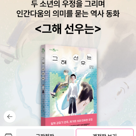
뒤로가
기
보관함담기