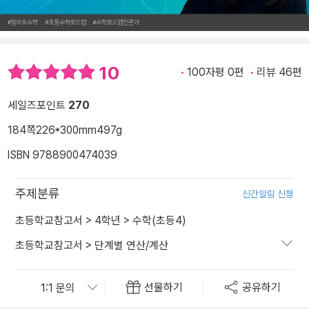
10
100자평 0편
리뷰 46편
세일즈포인트
270
184쪽
226*300mm
497g
ISBN 9788900474039
주제분류
신간알림 신청
초등학교참고서
>
4학년
>
수학(초등4)
초등학교참고서
>
단계별 연산/계산
선물하기
공유하기