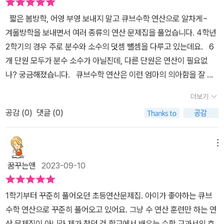
기 쉬운 문제는 '실수방지'로 따로 구성​보통 연습단계에 있는 실수방
도 좋을듯해요.​​​한주에 배울 수학개념을 그림과 함께 개념미리보기에
짧은 봄방학, 어영 부영 보내지 말고 큐브수학 연산으로 알차게~
지 문제들, 엄마표수학을 진행하면서 중요한 개념을 놓치고, 실수로
요약정리되어 있어 한눈에 개념을 쏙쏙 이해하기 쉽게 되어있네요.​​동
겨울방학을 보내면서 여러 종류의 연산 문제집을 풀었습니다. 4학년
틀릴 수 있는 문제들을 미리 보고 아이가 잘 풀고있는지 보면 좋겠더
아출판 무료 스마트러닝 동영상강의로 QR코드 찍으면 개념 동영상
2학기의 경우 주로 분수와 소수의 덧셈 뺄셈을 다루고 있는데요. ​6
라고요. 틀렸다면 다시 아이와 틀린부분의 이유를 찾아보고, 맞았다
으로 쉽게 이해할 수 있도록 구성되어 있어요.우리집 과외선생님마냥
개 단원 모두가 분수 소수가 아닐진데, 다른 단원은 연산이 필요없
면 어떻게 이렇게 잘 풀었는지 물어봐주면서 엄마표수학에 깊이를 더
선생님이 친절하게 설명해주셔서 홈스쿨링하기에 좋아요.​소수의 덧
나? 궁금해졌습니다. ​큐브수학 연산은 이런 엄마의 의아함을 잘 채
할수있어요 ^^ ☞성취도그래프로 각단원마다 아이의 부족한점, 잘하
셈과뺄셈 어려워했는데선생님이 차근차근 알려주니 새로운 개념도
워주는 좋은 연산 문제집입니다. 드릴식 단순 반복 문제가 아닌, 단
고있는점 확인가능​​​사실 아이가 큐브수학 연산을 좋아하는 이유 중 하
쏙쏙 이해가 되요.​큐브수학연산 초등연산문제집이지만매회 네모박스
더보기
원별 개념을 학습하는 문제입니다. 4학년 2학기의 경우 분수, 소수
나가 교재에 대한 호기심과 재미가 충족되서 인데요, 이 성취도 그래
에 배울 개념이 나와있어요.교과서 개념순서에 맞춘 전 단원 연산을
공감 (
0
)
댓글 (0)
외에도 삼각형과 사각형에 대한 내용이 있습니다. ​내각의 각도도 구
프가 바로 그것이지요! 자기가 맞는 문제수를 세서 그래프에 맞는 칸
꼼꼼하게 학습할 수 있어요.수학 개념을 이해하는건 무엇보다도 중요
하고, 각 변의 길이를 구하는 것을 이해합니다. ​사각형의 경우는 정
에 강아지스티커를 붙여요. 지난번에는 고양이였는데, 이번에는 바둑
하죠.개념이 선 상태에서 여러 다양한 문제를 풀어보며 실력도 쌓이
사각형, 직사각형 외에 사다리꼴과 마름모까지 개념이 확장됩니다. ​
강아지들! 초반에 열심히 강아지를 붙이며 다 맞았을때 붙이는 별칸
메뉴
니깐요.​​연산문제는 빠르고 정확하게 풀도록 연습하는게 중요한데요!
단어 하나 하나, 확실하게 이해를 해 두어야 단순한 곳에서 발목을 잡
에 붙이고 있어요 ㅎㅎ수학의 빈틈을 채워주는 효과적인 연산 문제집
빨리푸는데 실수가 생기면 안되고,정확하게는 풀지만 속도가 느리면
꿈꾸는앤
2023-09-10
히지 않는데요. ​개념부터 차곡차곡 공부하는 큐브수학 연산은 딱! 이
으로미리 다음학년 수학에흥미를 느끼며 꾸준하게 풀어나갈수있는초
안되겠죠.하루 두장 4쪽씩 문제수가 많긴하지만,문제구성이 다양하
런 관점에서 알맞은 책입니다. ​1단원 푸는데 2시간 정도 소요됩니
등수학연산문제집, 큐브 연산! 개념과 계산력을 탄탄하게 다지며 시
게 구성되어 있어서아이가 지루하지않지않게 풀어볼 수 있어서 좋은
1학기부터 꾸준히 풀어오던 초등연산문제집. 아이가 좋아하는 큐브
다.(쉬는 시간 포함) 하루 4쪽 부담없는 분량으로 개념 원리부터 공
작하는 선행교재로 좋은큐브수학 연산 함께해요~!<<본 포스팅은 교
거 같아요.​​​수학개념을 익히며 수학 기초실력과 연산실력을 동시에 향
수학 연산으로 꾸준히 풀어오고 있어요. 그냥 수 연산 훈련만 하는 연
부할 수 있다고 회사에서는 안내하고 있는데요. ​수학 좀 하는 어린이
재를 소개하면서 동아출판(주)로부터 무료제품을 받아 작성한 후기
상 시킬수 있는 큐브수학연산 초등연산문제집으로4학년2학기 연산
산 문제집이 아니라 제가 찾던 건 학교에서 배우는 수학 교과서의 흐