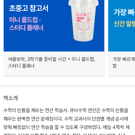
여름방학, 2학기를 준비할 시간 + 미니 콜드컵,
가장 빠르게
스터디 플래너
합
책소개
수학의 빈틈을 채우는 연산 학습서. 큐브수학 연산은 수학의 빈틈을
채우는 완벽한 연산 문제집이다. 수학 교과서의 단원별 개념 순서에
맞춰 빠짐없이 연산 학습을 할 수 있도록 구성하였다. 매일 4쪽씩 체