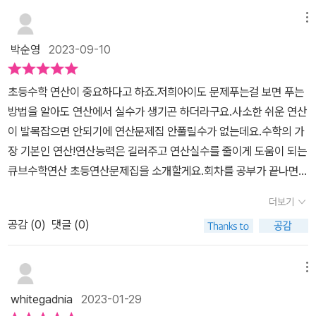
서 바로선생님의 개념 설명을 들을 수 있어요.​연산 교재지만 개념-연
는데, 동영상으로 개념 미리보기 하는 날도 따로 나뉘어있어요. 그만
습-활용- 완성 4단계로 유형 학습을 할 수 있어요.페이지마다 조금씩
메뉴
큼 동영상으로 개념을 설명해주고 익히는데 중요성을 보여주는 티가
다른 문제 유형이 단순 반복 연산의 지루함을 없애줘요.그리고 아이
나지요~~☞개념- 연습- 활용-완성 이라는 체계적인 4단계 유형학
박순영
2023-09-10
도 엄마도 정말 만족한 <실수 방지> 부분인데요. 아이들이 쉽게 실수
습​​​1단원의 1회차 연산공부, 분모가 같은 (진분수) + (진분수) 의 개념
할 수 있는 부분을 글로 적어서 눈으로 보고실수를 줄일 수 있게 해줘
부분알록달록한 색깔의 그림으로 분수의 양 개념과 덧셈, 뺄셈 개념
초등수학 연산이 중요하다고 하죠.저희아이도 문제푸는걸 보면 푸는
요. 연산 교재지만 연산에만 국한되지 않고전 단원을 모두 다루고 있
을 배워요. 연산의 첫단계인 개념이해에서 확실히 그림과 간단한 내
방법을 알아도 연산에서 실수가 생기곤 하더라구요.사소한 쉬운 연산
어요. 모든 단원의 내용을 교과서 개념 순서에 맞게 연산 학습할 수 있
용확인 문제로 진분수끼리의 덧셈이 수월해져요. ​​​1단원의 1회차 연산
이 발목잡으면 안되기에 연산문제집 안풀릴수가 없는데요.수학의 가
어서 빈틈이 없네요.아이는 매일 하루 4쪽씩 공부했어요.2학기 시작
공부, 분모가 같은 (진분수) + (진분수) 의 연습 부분​본격적으로 진분
장 기본인 연산!연산능력은 길러주고 연산실수를 줄이게 도움이 되는
전 연산한 권 풀어두니 2학기 수학 걱정이 한결 줄어들었어요.​지루한
수의 덧셈만 연습해봐요 ㅎㅎ1단원의 1회차 연산공부, 분모가 같은
큐브수학연산 초등연산문제집을 소개할게요.​회차를 공부가 끝나면
단순 반복 연산 문제에 지쳤다면[큐브 수학 연산]으로 한번 공부해 보
(진분수) + (진분수) 의 활용 부분활용은 딱봐도 문제유형이 다양하
성취도 그래프에맞힌 개수 칸에 붙임딱지를 붙여보면서 스스로 성취
세요~실수를 줄이고 유형 문제로 실력도 분명히 달라질 거예요~~출
더보기
지요? 표와 부등호, 특히 문장제 문제 하나로 정리는 물론 서술형문
도를 확인하고 연산 실력과 자신감도 함께 키울 수 있어요 .귀여운 강
판사로부터 도서를 제공받아 직접사용한후 주관적으로 작성하였습니
제에 대한 연습도 가능하게 도와줘요. 1단원의 1회차 연산공부, 분모
공감 (
0
)
댓글 (0)
아지 고양이 붙임딱지를 활용해볼 수 있는​학습동기부여까지 되는듯
다 #초등연산문제집 #초등수학문제집 #초등수학 #초등연산 #연산
가 같은 (진분수) + (진분수) 의 완성 부분완성은 주로 단순연산에서
하더라구요.큐브수학연산 4-2에 배울 내용들이네요.분수와 소수의
문제집 #연산교재추천 #무료스마트러닝 #동아출판 #큐브수학 #큐
벗어나 한번 더 생각하고 추리해야 하는 문제들로문제푸는 재미를 더
덧셈뺄셈, 도형도 배우고,꺾은선그래프도 나오네요.​1. 분수의 덧셈과
메뉴
브수학연산#집공부 #자기주도학습
해줘요. 문제를 풀고 자물쇠번호를 찾아내는 문제를 보니, 아이는 이
뺄셈2.삼각형3.소수의 덧셈과 뺄셈4.사각형5.꺾은선그래프6.다각형​​
whitegadnia
2023-01-29
전 학년 교재를 풀때도 이 부분을 풀면서 재미있어했네요 ☞실수하
학습계획표에 따라 진행해도 되고,수학 실력에 맞춰서 계획을 세워봐