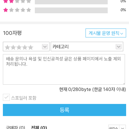
0%
0%
100자평
게시물 운영 원칙
카테고리
현재
0
/280byte (한글 140자 이내)
스포일러 포함
등록
구매자 (0)
전체 (0)