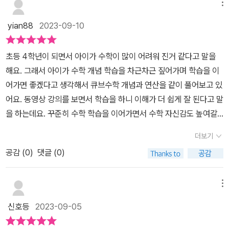
가 다 들어가 있어요!!! 큐브수학에만 있는 성취도 그래프도딱 활용하
메뉴
께 해보면 좋을 것 같아요!
요. 우린 이제 3단원에 들어서고 있어 2학기 예습이 조금 착실하게 되
기 좋더라고요.모두 맞힌 개수를 그래프화해서아이가 눈으로 확인할
yian88
2023-09-10
어가고 있는 것 같아 뿌듯합니다.초등연산문제집이지만 연산 문제는
수 있는데요.그만큼 자신감도 업업! 하겠죠?? 연산문제집이지만개념
기본이거니와 단원마다 각 개념의 내용을 미리 강의로 볼 수 있다는
을 미리 확인하고 연산에 진입하는 점이더욱 더 마음에 든다고 해야
초등 4학년이 되면서 아이가 수학이 많이 어려워 진거 같다고 말을
장점! QR코드가 있어서 아이가 손쉽게 QR만 찍어 강의를 볼 수 있어
할까요??? 개념 확인이 끝나면다양한 연산 유형을 풀어보면서실력
해요. 그래서 아이가 수학 개념 학습을 차근차근 짚어가며 학습을 이
요. 엄마표로 진행하면 이런 개념 설명이 참 아쉬운 점이 많은데 동아
을 강화할 수 있답니다!!! 또, 계속 연습만 하는 것이 아니라 문장제와
어가면 좋겠다고 생각해서 큐브수학 개념과 연산을 같이 풀어보고 있
출판은 무료 스마트러닝을 제공하고 있어서 정말 많은 도움을 받을
연산이 합해진 문제들도 제공하고 있어요. 연산 연습이 종료되면 테
어요. 동영상 강의를 보면서 학습을 하니 이해가 더 쉽게 잘 된다고 말
수 있었어요. 연산이지만 문장제와 함께 묶어서 그런 부분도 챙겨볼
스트도 할 수 있어서실제 연산 실수가 줄었는지 확인할 수 있답니
을 하는데요. 꾸준히 수학 학습을 이어가면서 수학 자신감도 높여갈
수 있고, 같은 연산 문제를 풀더라도 뭔가 체계적인 연산 학습이 가능
다!! 실수 잦은 율이도초등연산문제집 <큐브수학 연산>으로연산 실
수 있었어요.아이는 수학 동영상 강의가 좋다고 말을 해요. 선생님의
하다는 생각이 듭니다. 이제부터 우리 아이 연산은 큐브 연산 수학으
수를 꼭!! 줄여보겠습니다~~
더보기
강의를 보면서 학습을 하면 이해가 쏙쏙 잘 된다고 말을 해요. 수학 연
로 고정할까요?
공감 (
0
)
댓글 (0)
산 개념학습부터 문장제 문제까지 여러 유형의 문제를 풀어보며 연산
학습을 이어나갈 수 있었어요. 하루 학습을 마무리 하고 난 후 나의 학
습을 되짚어 볼 수 있었는데요.한 단원의 수학 연산 문제를 풀어보며
메뉴
테스트 문제를 풀어보며 잘 이해했는지 짚어볼 수 있어 좋았어요. 아
신호등
2023-09-05
이는 동영상 강의를 여러번 보며 학습을 했어요. 반복해서 보고 개념
설명을 읽어보며 학습을 이어나갔는데요. 문제를 풀어보면서 수학 자