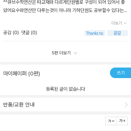
^^큐브수학연산은 타교재와 다르게​단원별로 구성이 되어 있어서 좋
았어요​수와연산만 다루는것이 아니라 기하단원도 공부할수 있다는것
이 가장 큰 장점인것 같아요​학습계획표도 있으니 잘 세워서 실천한다
더보기
면​이번 2학기 초등수학도 문제없겠죠1단원 분수의 덧셈과 뺄셈은 어
공감 (
0
)
댓글 (0)
려워하는 것 중 하나였어요​분수부터가 수포자의 첫 시작이라 하더니​
우리 딸도 마찬가지더라고요​큐브수학연산으로 구멍없이 차곡차곡 메
워나가면 될것 같아요동아출판 초등연산문제집 큐브수학연산으로​공
5편 더보기
부 하는 이유 중 하나는 바로​무료스마트러닝 기능 때문이죠​선생님께
서 설명해 주시는 연산개념을 잘 들으면​혼자 공부하는거 전혀 어렵지
쓰기
마이페이퍼 (0편)
않아요​제가 이 교재를 선택한 진짜 이유죠~^^​​
등록된 글이 없습니다
반품/교환 안내