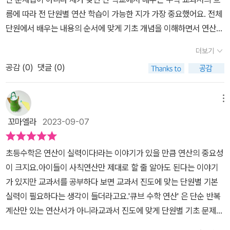
들은 1단원 푸는데 90분 정도면 다 풀 수 있을 정도로 개념 이해에만
입니다>
도 다져가야겠어요.​​​-위의 글은 출판사로부터 도서를 제공받아 작성
름에 따라 전 단원별 연산 학습이 가능한 지가 가장 중요했어요. 전체
집중한 쉬운 문제로 구성이 되어 있습니다. 오답을 보면 하..이런걸
된 후기입니다-
단원에서 배우는 내용의 순서에 맞게 기초 개념을 이해하면서 연산
틀릴 수도 있구나, 하고 등짝 한번 때리고 싶지만 참습니다. 요즘은 그
학습을 할 수 있는 큐브 수학 연산. 4학년 2학기도 함께 합니다 ^^우
런 세상이 아니니까요. 실수방지, 그리고 빠진 문제가 있는지 체크하
더보기
리 아이가 참 좋아하는 성취도 그래프와 귀여운 스티커! 이런 소소한
는 것도 알려줍니다. 개념이나 기본 단계 문제보다 더더더 쉬운 단계
공감 (
0
)
댓글 (0)
행복이 아이의 원동력이 될 수도 있다는 것!! 많은 아이들이 연산 학습
의 문제집이다보니, 문제집 출판사 쪽에서도 실수 하지 않기를 강조
을 할 때 유독 지겨워하고 힘들어하는 모습을 보입니다. 우리 아이도
하는 느낌입니다. 중간 중간 귀여운 케릭터로 다시 한번 더 확인할
마찬가지이고요, 왜 연산을 그렇게 힘들어할까요? 단순하게 반복하
메뉴
것을 주문하고 있어요. ​그런다고 해서 100% 완벽하게 실수하지는
는 부분에서 지루해하기 때문일 겁니다. 매일 반복적으로 연산을 푸
않지만, 확인이 필요하다는 거, 검산이 필요하다는 것 정도는 배우길
꼬마엘라
2023-09-07
는 게 효과적일까요? 큐브수학 연산은 하루 4쪽, 4단계 유형 학습을
바라는 엄마의 마음입니다. #초등연산문제집 #초등수학 #초등수학
한 번에 할 수 있답니다. 제일 먼저 개념을 미리 보고, 개념원리와 연
문제집 #초등수학예습 #초등수학복습 #초등수학연산 #엄마표수학
초등수학은 연산이 실력이다!라는 이야기가 있을 만큼 연산의 중요성
산 방법을 이해하는 개념이 등장합니다. 기계적인 단순 반복 학습은
#초등수학홈스쿨링 #홈스쿨링수학 #수학문제집 #연산문제집 #초
이 크지요.아이들이 사칙연산만 제대로 할 줄 알아도 된다는 이야기
지양하고 체계적인 4단계 연산 유형으로 연산 실력을 키울 수 있어
등문제집 #동아출판 #큐브수학 #큐브수학연산 #큐브연산 #계산력
가 있지만 교과서를 공부하다 보면 교과서 진도에 맞는 단원별 기본
요.그리고 같은 수를 이용하여 연산 감각을 향상시키는 연습 부분과
*출판사에서 무상으로 제공받은 책을 활용 후 쓴 후기입니다.
실력이 필요하다는 생각이 들더라고요.'큐브 수학 연산' 은 단순 반복
다양한 연산 유형으로 연산실력을 강화시키는 활용 부분과 재미있는
계산만 있는 연산서가 아니라교과서 진도에 맞게 단원별 기초 문제들
소재의 문제로 연산 실력을 완성시키는 완성단계까지! 체계적인 연산
을 연습해 볼 수 있는 교재랍니다.특히나 중요한 4학년 수학 교과서
학습 구성을 확인할 수 있답니다. 큐브수학 연산을 풀다 보면 실수 방