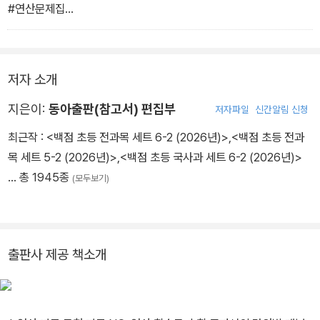
#연산문제집
#연산문제추천
#무료스마트러닝
#동아출판
저자 소개
#큐브수학
#큐브수학연
지은이:
동아출판(참고서) 편집부
저자파일
신간알림 신청
최근작 :
<백점 초등 전과목 세트 6-2 (2026년)>
,
<백점 초등 전과
목 세트 5-2 (2026년)>
,
<백점 초등 국사과 세트 6-2 (2026년)>
… 총 1945종
(모두보기)
출판사 제공 책소개