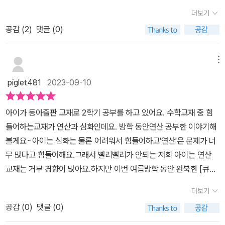
선행이라고 뿌듯합니다^^초등수학교과서와 같은 진행으로 각 단원에
더보기
필요한 연습을 익히게 해주는 큐브수학 연산. ​교재의 구성은 간단해
공감 (
2
)
댓글 (0)
요.​​☞수학교과서 진도연계를 바탕으로 동영상강의로 수학적 개념이
해 돕기​☞개념- 연습- 활용-완성 이라는 체계적인 4단계 유형학습​
☞실수하기 쉬운 문제는 '실수방지'로 따로 구성​☞성취도그래프로
메뉴
각단원마다 아이의 부족한점, 잘하고있는점 확인가능​​초등학교 4학
piglet481
2023-09-10
년들은 1학기에 큰수, 각도, 곱셈과 나눗셈, 평면도형의 이동, 막대그
래프, 규칙찾기를 배웠어요. 2학기에는 분수의 덧셈과 뺄셈, 삼각형,
아이가 동아출판 교재로 2학기 공부를 하고 있어요. 수학교재 중 힘
소수의 덧셈과 뺄셈, 사각형, 꺽은선그래프, 다각형을 배워요. 그래서
들어하는교재가 연산과 심화인데요. 방학 동안연산 공부한 이야기해
교과서 진도에 따라 좀더 집중적으로 연산공부를 해준다면 수학개념
볼게요~​아이는 심화는 물론 어려워서 힘들어하고'연산'은 문제가 너
을 이해하고 실력, 심화를 풀수있는 준비를 할 수 있겠더라고요. 가장
무 많다고 힘들어해요.그래서 빨리빨리가 안되는 저희 아이는 연산
기본이 되는 교재입니다. ​​​​☞수학교과서 진도연계를 바탕으로 동영상
교재는 거부 경향이 많아요.하지만 이번 여름방학 동안 완북한 [큐브
강의로 수학적 개념이해 돕기​큐알코드로 연결, 동영상으로 각 단원마
수학 연산]은 즐겁게 공부할 수 있었어요.이유는 단순 반복 문제만 푸
다 선생님에게 개념을 배워요. 아이들 눈높이에 맞는 설명으로 배우
더보기
는 게 아니었기때문이랍니다.이제 동아출판 교제하면 무료 스마트 러
지 않은 단원임에도 쉽게 이해할수있게되요. 큐브수학 연산교재에는
공감 (
0
)
댓글 (0)
닝이떠오르실 거예요. 큐브수학 연산도연산 개념을 QR코드를 찍어
학습계획표가 있는데, 하루에 1회씩 공부기록을 남길 수 있게 되어있